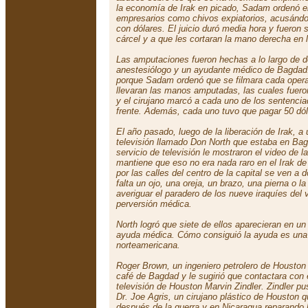
la economía de Irak en picado, Sadam ordenó el
empresarios como chivos expiatorios, acusándo
con dólares. El juicio duró media hora y fueron
cárcel y a que les cortaran la mano derecha en 
Las amputaciones fueron hechas a lo largo de do
anestesiólogo y un ayudante médico de Bagdad
porque Sadam ordenó que se filmara cada opera
llevaran las manos amputadas, las cuales fueron
y el cirujano marcó a cada uno de los sentencia
frente. Además, cada uno tuvo que pagar 50 dól
El año pasado, luego de la liberación de Irak, a
televisión llamado Don North que estaba en Bag
servicio de televisión le mostraron el video de
mantiene que eso no era nada raro en el Irak 
por las calles del centro de la capital se ven a
falta un ojo, una oreja, un brazo, una pierna o l
averiguar el paradero de los nueve iraquíes del 
perversión médica.
North logró que siete de ellos aparecieran en u
ayuda médica. Cómo consiguió la ayuda es una 
norteamericana.
Roger Brown, un ingeniero petrolero de Houston
café de Bagdad y le sugirió que contactara con 
televisión de Houston Marvin Zindler. Zindler pu
Dr. Joe Agris, un cirujano plástico de Houston 
después de la guerra y en Nicaragua reparando l