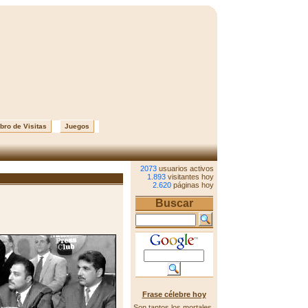
bro de Visitas
Juegos
2073
usuarios activos
1.893
visitantes hoy
2.620
páginas hoy
Buscar
Frase célebre hoy
Son tantos los mortales