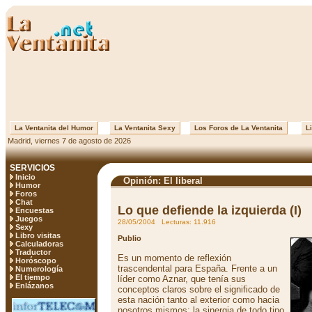
La Ventanita del Humor
La Ventanita Sexy
Los Foros de La Ventanita
Li
Madrid, viernes 7 de agosto de 2026
SERVICIOS
Inicio
Opinión: El liberal
Humor
Foros
Chat
Lo que defiende la izquierda (I)
Encuestas
Juegos
28/05/2004 Lecturas: 11.916
Sexy
Libro visitas
Publio
Calculadoras
Traductor
Es un momento de reflexión
Horóscopo
trascendental para España. Frente a un
Numerología
El tiempo
líder como Aznar, que tenía sus
Enlázanos
conceptos claros sobre el significado de
esta nación tanto al exterior como hacia
nosotros mismos; la sinergia de todo tipo