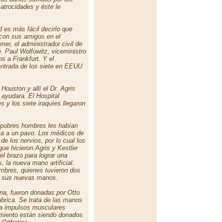
 atrocidades y éste le
 es más fácil decirlo que
 con sus amigos en el
er, el administrador civil de
. Paul Wolfowitz, viceministro
os a Frankfurt. Y el
entrada de los siete en EEUU
Houston y allí el Dr. Agris
 ayudara. El Hospital
s y los siete iraquíes llegaron
s pobres hombres les habían
ta a un pavo. Los médicos de
e los nervios, por lo cual los
que hicieron Agris y Kestler
del brazo para lograr una
, la nueva mano artificial.
ombres, quienes tuvieron dos
r sus nuevas manos.
una, fueron donadas por Otto
brica. Se trata de las manos
 a impulsos musculares
amiento están siendo donados