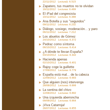
22/11/2012 Lecturas: 6.515
Zapatero, tus muertos no te olvidan
16/11/2012 Lecturas: 6.469
El iPad del congresista
10/11/2012 Lecturas: 6.388
Ana Botella y sus "segundos"
09/11/2012 Lecturas: 6.232
Diálogo, sosiego, moderación... y paro
06/11/2012 Lecturas: 7.212
Los abuelos de Gómez
24/10/2012 Lecturas: 6.372
Pedraz como síntoma
06/10/2012 Lecturas: 6.414
¿A dónde te llevan España?
03/10/2012 Lecturas: 6.342
Hacienda apenas
02/10/2012 Lecturas: 6.401
Rajoy coge la guillette
17/09/2012 Lecturas: 6.779
España está mal... de la cabeza
12/09/2012 Lecturas: 6.683
Que alguien (nos) intervenga
28/08/2012 Lecturas: 6.666
La sentina del chivo
12/08/2012 Lecturas: 6.892
Una izquierda aberroncha
09/08/2012 Lecturas: 6.664
¡Viva Catarroja!
28/07/2012 Lecturas: 6.855