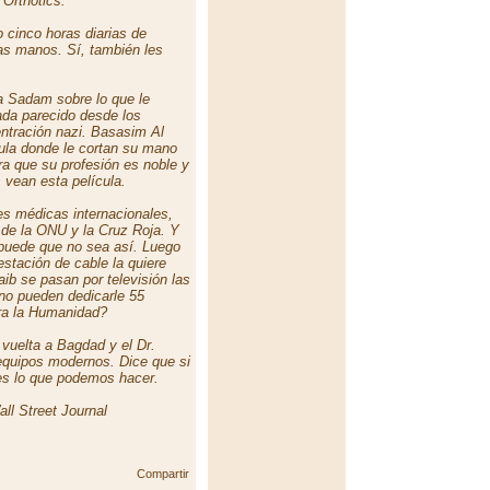
Orthotics.
o cinco horas diarias de
vas manos. Sí, también les
a Sadam
sobre lo que le
ada parecido desde los
ntración nazi. Basasim Al
cula donde le cortan su mano
ra que su profesión es noble y
 vean esta película
.
s médicas internacionales,
 de la ONU y la Cruz Roja. Y
o puede que no sea así. Luego
stación de cable la quiere
ib se pasan por televisión las
¿no pueden dedicarle 55
ra la Humanidad?
 vuelta a Bagdad y el Dr.
s equipos modernos. Dice que si
les lo que podemos hacer
.
all Street Journal
Compartir