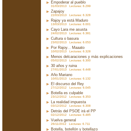
Empoderar al pueblo
31/03/2013 Lecturas: 6.299
Zapajoy
22/03/2013 Lecturas: 6.328
Rajoy ya está Maduro
13/03/2013 Lecturas: 6.001
Cayo Lara me asusta
24/02/2013 Lecturas: 6.381
Cultura o basura
23/02/2013 Lecturas: 6.053
Por Rajoy... Maaato
10/02/2013 Lecturas: 6.328
Menos delcaraciones y más explicaciones
05/02/2013 Lecturas: 6.300
30 años y ruina
27/01/2013 Lecturas: 6.448
Año Mariano
10/01/2013 Lecturas: 6.132
El discurso del Rey
27/12/2012 Lecturas: 6.045
Botella es culpable
23/12/2012 Lecturas: 6.353
La realidad impuesta
03/12/2012 Lecturas: 6.308
Detrás del PSOE irá el PP
02/12/2012 Lecturas: 6.485
Vuelva general
26/11/2012 Lecturas: 6.711
Botella, botellón y botellazo