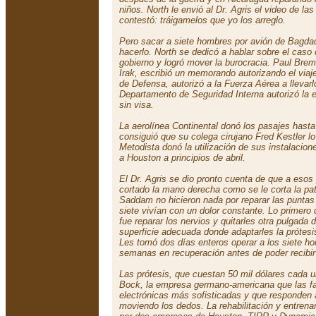
niños. North le envió al Dr. Agris el video de las
contestó:
tráigamelos que yo los arreglo
.
Pero sacar a siete hombres por avión de Bagdad
hacerlo. North se dedicó a hablar sobre el caso
gobierno y logró mover la burocracia. Paul Bremm
Irak, escribió un memorando autorizando el viaje
de Defensa, autorizó a la Fuerza Aérea a llevarl
Departamento de Seguridad Interna autorizó la 
sin visa.
La aerolínea Continental donó los pasajes hasta 
consiguió que su colega cirujano Fred Kestler lo
Metodista donó la utilización de sus instalacione
a Houston a principios de abril.
El Dr. Agris se dio pronto cuenta de que a eso
cortado la mano derecha como se le corta la pa
Saddam no hicieron nada por reparar las puntas d
siete vivían con un dolor constante. Lo primero 
fue reparar los nervios y quitarles otra pulgada 
superficie adecuada donde adaptarles la prótesis
Les tomó dos días enteros operar a los siete h
semanas en recuperación antes de poder recibi
Las prótesis, que cuestan 50 mil dólares cada 
Bock, la empresa germano-americana que las fa
electrónicas más sofisticadas y que responden
moviendo los dedos. La rehabilitación y entren