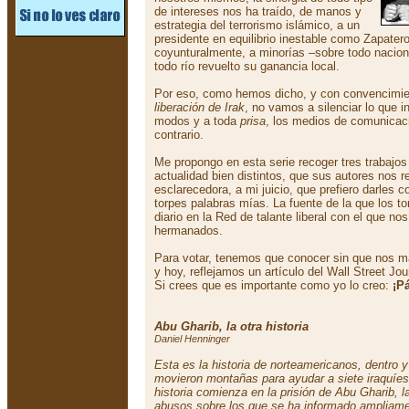
de intereses nos ha traído, de manos y
estrategia del terrorismo islámico, a un
presidente en equilibrio inestable como Zapatero
coyunturalmente, a minorías –sobre todo nacion
todo río revuelto su ganancia local.
Por eso, como hemos dicho, y con convencimi
liberación de Irak
, no vamos a silenciar lo que i
modos y a toda
prisa
, los medios de comunicac
contrario.
Me propongo en esta serie recoger tres trabajos
actualidad bien distintos, que sus autores nos 
esclarecedora, a mi juicio, que prefiero darles 
torpes palabras mías. La fuente de la que los
diario en la Red de talante liberal con el que n
hermanados.
Para votar, tenemos que conocer sin que nos m
y hoy, reflejamos un artículo del Wall Street Jo
Si crees que es importante como yo lo creo:
¡P
Abu Gharib, la otra historia
Daniel Henninger
Esta es la historia de norteamericanos, dentro y
movieron montañas para ayudar a siete iraquíes
historia comienza en la prisión de Abu Gharib, 
abusos sobre los que se ha informado ampliame