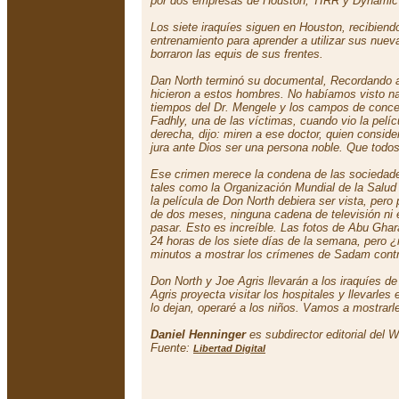
por dos empresas de Houston, TIRR y Dynamic 
Los siete iraquíes siguen en Houston, recibiend
entrenamiento para aprender a utilizar sus nue
borraron las equis de sus frentes.
Dan North terminó su documental,
Recordando 
hicieron a estos hombres. No habíamos visto n
tiempos del Dr. Mengele y los campos de conce
Fadhly, una de las víctimas, cuando vio la pelí
derecha, dijo:
miren a ese doctor, quien conside
jura ante Dios ser una persona noble. Que todos
Ese crimen merece la condena de las sociedade
tales como la Organización Mundial de la Salud
la película de Don North debiera ser vista, per
de dos meses, ninguna cadena de televisión ni e
pasar. Esto es increíble. Las fotos de Abu Ghara
24 horas de los siete días de la semana, pero 
minutos a mostrar los crímenes de Sadam cont
Don North y Joe Agris llevarán a los iraquíes de
Agris proyecta visitar los hospitales y llevarle
lo dejan,
operaré a los niños. Vamos a mostrar
Daniel Henninger
es subdirector editorial del W
Fuente:
Libertad Digital