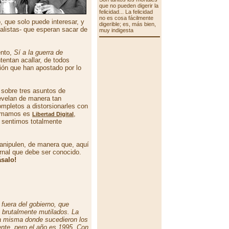
que no pueden digerir la
felicidad... La felicidad
no es cosa fácilmente
, que solo puede interesar, y
digerible; es, más bien,
alistas- que esperan sacar de
muy indigesta
ento,
Sí a la guerra de
ntentan acallar, de todos
ión que han apostado por lo
 sobre tres asuntos de
revelan de manera tan
completos a distorsionarles con
 tomamos es
,
Libertad Digital
os sentimos totalmente
anipulen, de manera que, aquí
urnal que debe ser conocido.
ásalo!
 fuera del gobierno, que
 brutalmente mutilados. La
la misma donde sucedieron los
nte, pero el año es 1995. Con