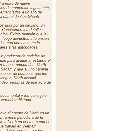
 arresto de nueve
los de comerciar ilegalmente
 sentenciados a un año de
la cárcel de Abu Gharib.
s días por un cirujano, un
. Conocemos los detalles
ción. Exigió también que le
 luego devueltas a la prisión
dos con una equis en la
ares a las autoridades.
 un productor de noticias de
dad para ayudar a restaurar el
 las manos amputadas. North
de Sadam y que si uno camina
 docenas de personas que les
a lengua. North decidió
video, víctimas de ese acto de
n documental y les consiguió
verdadera historia
 oyó el cuento de North en un
el famoso periodista de la
so a North en contacto con el
que trabajó en Vietnam
os daños sufridos por los