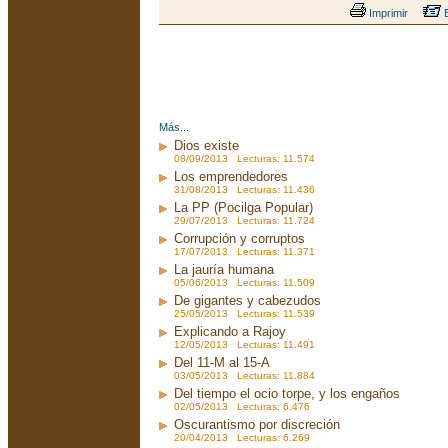
Imprimir
E
Más...
Dios existe
08/09/2013 Lecturas: 11.574
Los emprendedores
31/08/2013 Lecturas: 11.436
La PP (Pocilga Popular)
29/07/2013 Lecturas: 11.724
Corrupción y corruptos
17/07/2013 Lecturas: 11.371
La jauría humana
05/06/2013 Lecturas: 11.509
De gigantes y cabezudos
25/05/2013 Lecturas: 11.539
Explicando a Rajoy
12/05/2013 Lecturas: 11.491
Del 11-M al 15-A
03/05/2013 Lecturas: 11.884
Del tiempo el ocio torpe, y los engaños
02/05/2013 Lecturas: 6.476
Oscurantismo por discreción
20/04/2013 Lecturas: 6.269