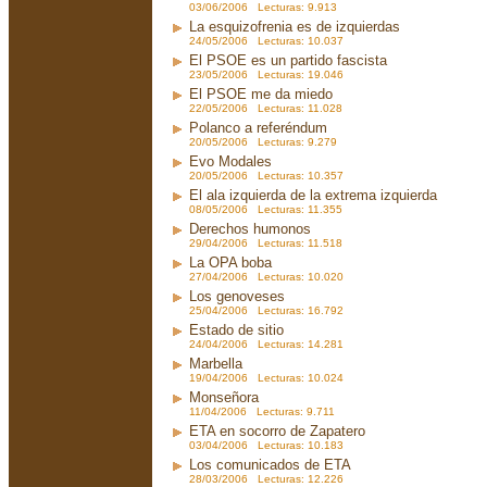
03/06/2006 Lecturas: 9.913
La esquizofrenia es de izquierdas
24/05/2006 Lecturas: 10.037
El PSOE es un partido fascista
23/05/2006 Lecturas: 19.046
El PSOE me da miedo
22/05/2006 Lecturas: 11.028
Polanco a referéndum
20/05/2006 Lecturas: 9.279
Evo Modales
20/05/2006 Lecturas: 10.357
El ala izquierda de la extrema izquierda
08/05/2006 Lecturas: 11.355
Derechos humonos
29/04/2006 Lecturas: 11.518
La OPA boba
27/04/2006 Lecturas: 10.020
Los genoveses
25/04/2006 Lecturas: 16.792
Estado de sitio
24/04/2006 Lecturas: 14.281
Marbella
19/04/2006 Lecturas: 10.024
Monseñora
11/04/2006 Lecturas: 9.711
ETA en socorro de Zapatero
03/04/2006 Lecturas: 10.183
Los comunicados de ETA
28/03/2006 Lecturas: 12.226