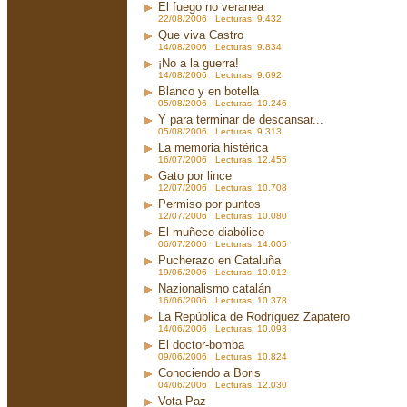
El fuego no veranea
22/08/2006 Lecturas: 9.432
Que viva Castro
14/08/2006 Lecturas: 9.834
¡No a la guerra!
14/08/2006 Lecturas: 9.692
Blanco y en botella
05/08/2006 Lecturas: 10.246
Y para terminar de descansar...
05/08/2006 Lecturas: 9.313
La memoria histérica
16/07/2006 Lecturas: 12.455
Gato por lince
12/07/2006 Lecturas: 10.708
Permiso por puntos
12/07/2006 Lecturas: 10.080
El muñeco diabólico
06/07/2006 Lecturas: 14.005
Pucherazo en Cataluña
19/06/2006 Lecturas: 10.012
Nazionalismo catalán
16/06/2006 Lecturas: 10.378
La República de Rodríguez Zapatero
14/06/2006 Lecturas: 10.093
El doctor-bomba
09/06/2006 Lecturas: 10.824
Conociendo a Boris
04/06/2006 Lecturas: 12.030
Vota Paz