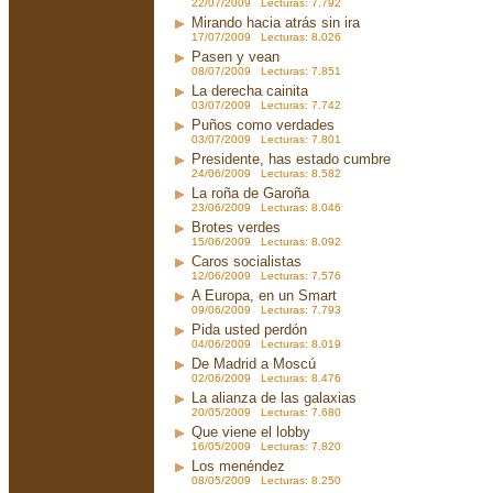
22/07/2009 Lecturas: 7.792
Mirando hacia atrás sin ira
17/07/2009 Lecturas: 8.026
Pasen y vean
08/07/2009 Lecturas: 7.851
La derecha cainita
03/07/2009 Lecturas: 7.742
Puños como verdades
03/07/2009 Lecturas: 7.801
Presidente, has estado cumbre
24/06/2009 Lecturas: 8.582
La roña de Garoña
23/06/2009 Lecturas: 8.046
Brotes verdes
15/06/2009 Lecturas: 8.092
Caros socialistas
12/06/2009 Lecturas: 7.576
A Europa, en un Smart
09/06/2009 Lecturas: 7.793
Pida usted perdón
04/06/2009 Lecturas: 8.019
De Madrid a Moscú
02/06/2009 Lecturas: 8.476
La alianza de las galaxias
20/05/2009 Lecturas: 7.680
Que viene el lobby
16/05/2009 Lecturas: 7.820
Los menéndez
08/05/2009 Lecturas: 8.250