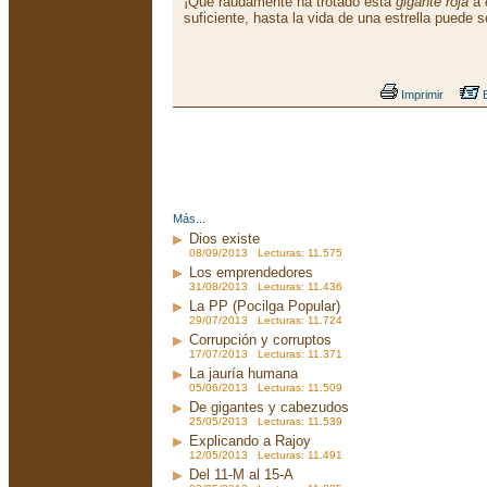
¡Qué raudamente ha trotado esta
gigante roja
a
suficiente, hasta la vida de una estrella puede 
Imprimir
E
Más...
Dios existe
08/09/2013 Lecturas: 11.575
Los emprendedores
31/08/2013 Lecturas: 11.436
La PP (Pocilga Popular)
29/07/2013 Lecturas: 11.724
Corrupción y corruptos
17/07/2013 Lecturas: 11.371
La jauría humana
05/06/2013 Lecturas: 11.509
De gigantes y cabezudos
25/05/2013 Lecturas: 11.539
Explicando a Rajoy
12/05/2013 Lecturas: 11.491
Del 11-M al 15-A