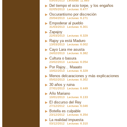
03/05/2013 Lecturas: 11.885
Del tiempo el ocio torpe, y los engaños
02/05/2013 Lecturas: 6.477
Oscurantismo por discreción
20/04/2013 Lecturas: 6.271
Empoderar al pueblo
31/03/2013 Lecturas: 6.301
Zapajoy
22/03/2013 Lecturas: 6.329
Rajoy ya está Maduro
13/03/2013 Lecturas: 6.002
Cayo Lara me asusta
24/02/2013 Lecturas: 6.382
Cultura o basura
23/02/2013 Lecturas: 6.054
Por Rajoy... Maaato
10/02/2013 Lecturas: 6.329
Menos delcaraciones y más explicaciones
05/02/2013 Lecturas: 6.302
30 años y ruina
27/01/2013 Lecturas: 6.449
Año Mariano
10/01/2013 Lecturas: 6.133
El discurso del Rey
27/12/2012 Lecturas: 6.046
Botella es culpable
23/12/2012 Lecturas: 6.354
La realidad impuesta
03/12/2012 Lecturas: 6.310