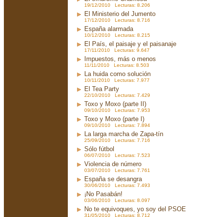
19/12/2010 Lecturas: 8.206
El Ministerio del Jumento
17/12/2010 Lecturas: 8.716
España alarmada
10/12/2010 Lecturas: 8.215
El País, el paisaje y el paisanaje
17/11/2010 Lecturas: 9.647
Impuestos, más o menos
11/11/2010 Lecturas: 8.503
La huida como solución
10/11/2010 Lecturas: 7.977
El Tea Party
22/10/2010 Lecturas: 7.429
Toxo y Moxo (parte II)
09/10/2010 Lecturas: 7.953
Toxo y Moxo (parte I)
09/10/2010 Lecturas: 7.894
La larga marcha de Zapa-tín
25/09/2010 Lecturas: 7.716
Sólo fútbol
06/07/2010 Lecturas: 7.523
Violencia de número
03/07/2010 Lecturas: 7.761
España se desangra
30/06/2010 Lecturas: 7.493
¡No Pasabán!
03/06/2010 Lecturas: 8.097
No te equivoques, yo soy del PSOE
31/05/2010 Lecturas: 8.712