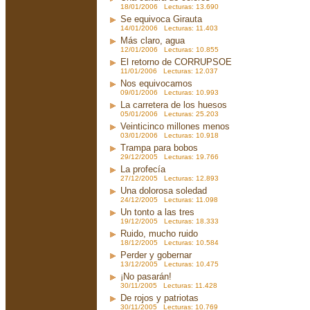
18/01/2006 Lecturas: 13.690
Se equivoca Girauta
14/01/2006 Lecturas: 11.403
Más claro, agua
12/01/2006 Lecturas: 10.855
El retorno de CORRUPSOE
11/01/2006 Lecturas: 12.037
Nos equivocamos
09/01/2006 Lecturas: 10.993
La carretera de los huesos
05/01/2006 Lecturas: 25.203
Veinticinco millones menos
03/01/2006 Lecturas: 10.918
Trampa para bobos
29/12/2005 Lecturas: 19.766
La profecía
27/12/2005 Lecturas: 12.893
Una dolorosa soledad
24/12/2005 Lecturas: 11.098
Un tonto a las tres
19/12/2005 Lecturas: 18.333
Ruido, mucho ruido
18/12/2005 Lecturas: 10.584
Perder y gobernar
13/12/2005 Lecturas: 10.475
¡No pasarán!
30/11/2005 Lecturas: 11.428
De rojos y patriotas
30/11/2005 Lecturas: 10.769