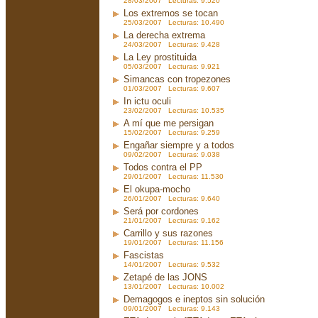
28/03/2007 Lecturas: 9.520
Los extremos se tocan
25/03/2007 Lecturas: 10.490
La derecha extrema
24/03/2007 Lecturas: 9.428
La Ley prostituida
05/03/2007 Lecturas: 9.921
Simancas con tropezones
01/03/2007 Lecturas: 9.607
In ictu oculi
23/02/2007 Lecturas: 10.535
A mí que me persigan
15/02/2007 Lecturas: 9.259
Engañar siempre y a todos
09/02/2007 Lecturas: 9.038
Todos contra el PP
29/01/2007 Lecturas: 11.530
El okupa-mocho
26/01/2007 Lecturas: 9.640
Será por cordones
21/01/2007 Lecturas: 9.162
Carrillo y sus razones
19/01/2007 Lecturas: 11.156
Fascistas
14/01/2007 Lecturas: 9.532
Zetapé de las JONS
13/01/2007 Lecturas: 10.002
Demagogos e ineptos sin solución
09/01/2007 Lecturas: 9.143