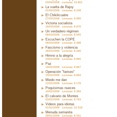
03/04/2008 Lecturas: 10.801
La vuelta de Rajoy
01/04/2008 Lecturas: 8.249
El Chikilicuatre
27/03/2008 Lecturas: 9.995
Victoria socialista
16/03/2008 Lecturas: 8.876
Un verdadero régimen
08/03/2008 Lecturas: 8.545
Escuchen la COPE
06/03/2008 Lecturas: 9.398
Fascismo y violencia
26/02/2008 Lecturas: 8.446
Himno a la alegría
23/02/2008 Lecturas: 9.995
Paz
19/02/2008 Lecturas: 8.867
Operación "fariseo"
15/02/2008 Lecturas: 9.864
Miedo me dan
12/02/2008 Lecturas: 9.176
Poquísimas nueces
10/02/2008 Lecturas: 8.384
El calvario de Montes
03/02/2008 Lecturas: 8.763
Videos para idiotas
01/02/2008 Lecturas: 10.518
Menuda semanita
29/01/2008 Lecturas: 8.541