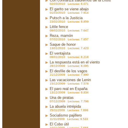
Con confianza saldremos de la crisis
02/03/2010 Lecturas: 8.071
El garito se viene abajo
01/03/2010 Lecturas: 7.914
Putsch a la Justicia
23/02/2010 Lecturas: 8.859
Little fence
08/02/2010 Lecturas: 7.647
Reza, mamón
07/02/2010 Lecturas: 7.657
Saque de honor
13/01/2010 Lecturas: 7.423
El ventajista
08/01/2010 Lecturas: 8.218
La respuesta está en el viento
28/12/2009 Lecturas: 8.095
El desfile de los vagos
21/12/2009 Lecturas: 7.990
Las vacaciones de Lenin
15/12/2009 Lecturas: 7.578
El paro real en España
13/12/2009 Lecturas: 9.834
Una de piratas
07/12/2009 Lecturas: 7.798
La abuela intrépida
25/11/2009 Lecturas: 7.896
Socialismo pajillero
11/11/2009 Lecturas: 9.533
El Cobo útil
10/11/2009 Lecturas: 7.668