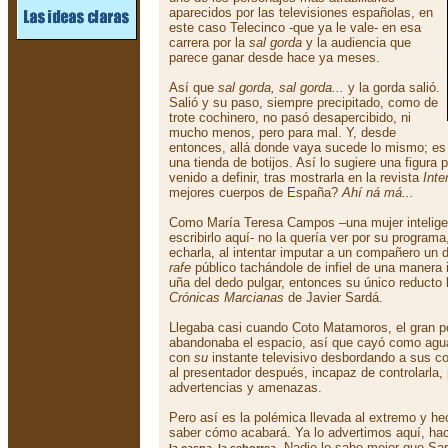
aparecidos por las televisiones españolas, en
este caso Telecinco -que ya le vale- en esa
carrera por la
sal gorda
y la audiencia que
parece ganar desde hace ya meses.
Así que
sal gorda, sal gorda...
y la gorda salió.
Salió y su paso, siempre precipitado, como de
trote cochinero, no pasó desapercibido, ni
mucho menos, pero para mal. Y, desde
entonces, allá donde vaya sucede lo mismo; es
una tienda de botijos. Así lo sugiere una figura 
venido a definir, tras mostrarla en la revista
Inte
mejores cuerpos de España?
Ahí ná má...
Como María Teresa Campos –una mujer intelige
escribirlo aquí- no la quería ver por su program
echarla, al intentar imputar a un compañero un d
rafe
público tachándole de infiel de una manera 
uña del dedo pulgar, entonces su único reducto 
Crónicas Marcianas
de Javier Sardá.
Llegaba casi cuando Coto Matamoros, el gran p
abandonaba el espacio, así que cayó como agu
con
su
instante televisivo desbordando a sus c
al presentador después, incapaz de controlarla,
advertencias y amenazas.
Pero así es la polémica llevada al extremo y h
saber cómo acabará. Ya lo advertimos aquí, h
. Nadie lo sabe mejor que Sa