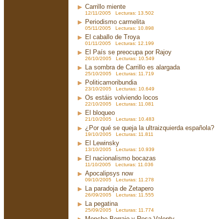
Carrillo miente
12/11/2005 Lecturas: 13.502
Periodismo carmelita
05/11/2005 Lecturas: 10.898
El caballo de Troya
01/11/2005 Lecturas: 12.199
El País se preocupa por Rajoy
26/10/2005 Lecturas: 10.549
La sombra de Carrillo es alargada
25/10/2005 Lecturas: 11.719
Politicamoribundia
23/10/2005 Lecturas: 10.649
Os estáis volviendo locos
22/10/2005 Lecturas: 11.081
El bloqueo
21/10/2005 Lecturas: 10.483
¿Por qué se queja la ultraizquierda española?
19/10/2005 Lecturas: 11.811
El Lewinsky
13/10/2005 Lecturas: 10.939
El nacionalismo bocazas
11/10/2005 Lecturas: 11.036
Apocalipsys now
09/10/2005 Lecturas: 11.278
La paradoja de Zetapero
26/09/2005 Lecturas: 11.555
La pegatina
25/09/2005 Lecturas: 11.774
Moncho Borrajo y Rosa Valenty