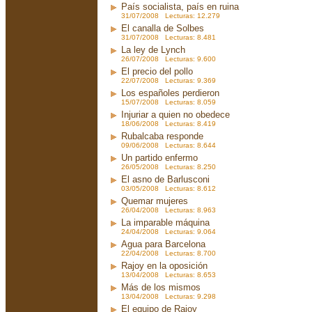
País socialista, país en ruina
31/07/2008 Lecturas: 12.279
El canalla de Solbes
31/07/2008 Lecturas: 8.481
La ley de Lynch
26/07/2008 Lecturas: 9.600
El precio del pollo
22/07/2008 Lecturas: 9.369
Los españoles perdieron
15/07/2008 Lecturas: 8.059
Injuriar a quien no obedece
18/06/2008 Lecturas: 8.419
Rubalcaba responde
09/06/2008 Lecturas: 8.644
Un partido enfermo
26/05/2008 Lecturas: 8.250
El asno de Barlusconi
03/05/2008 Lecturas: 8.612
Quemar mujeres
26/04/2008 Lecturas: 8.963
La imparable máquina
24/04/2008 Lecturas: 9.064
Agua para Barcelona
22/04/2008 Lecturas: 8.700
Rajoy en la oposición
13/04/2008 Lecturas: 8.653
Más de los mismos
13/04/2008 Lecturas: 9.298
El equipo de Rajoy