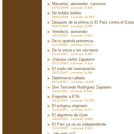
Macarras, atorrantes, cansinos
24/01/2008 Lecturas: 9.444
De bobilis bobilis
08/01/2008 Lecturas: 11.350
Después de la pítima (o El País contra el Est
08/01/2008 Lecturas: 8.905
Veredicto: asesinato
14/12/2007 Lecturas: 8.814
De tu querida presencia...
11/12/2007 Lecturas: 9.972
De la secta y los sectarios
07/12/2007 Lecturas: 9.463
¡Váyase señor Zapatero!
02/12/2007 Lecturas: 9.314
El vuelo del mamarracho
24/11/2007 Lecturas: 9.394
Diplomacia callada
22/11/2007 Lecturas: 13.495
Don Tancredo Rodríguez Zapatero
14/11/2007 Lecturas: 9.821
Engordar a ETA
10/11/2007 Lecturas: 10.002
El estigma originario
01/11/2007 Lecturas: 9.377
El algoritmo de Gore
28/10/2007 Lecturas: 8.899
El País ya no es independiente
22/10/2007 Lecturas: 9.522
¿He sido yo?