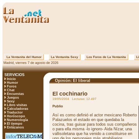
La Ventanita del Humor
La Ventanita Sexy
Los Foros de La Ventanita
Li
Madrid, viernes 7 de agosto de 2026
SERVICIOS
Inicio
Opinión: El liberal
Humor
Foros
Chat
El cochinario
Encuestas
Juegos
19/05/2004 Lecturas: 12.497
Sexy
Libro visitas
Publio
Calculadoras
Traductor
Así es como definió el actor mexicano Roberto
Horóscopo
Palazuelos el estado en que quedaba la
Numerología
El tiempo
cocina, tras guisar para todos sus compañeros
Enlázanos
o para ella misma -lo ignoro- Aida Nízar, una
vallisoletana que ha venido a constituirse en
uno de los personajes más atrabiliarios