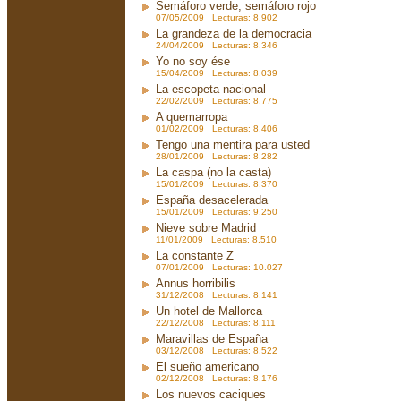
Semáforo verde, semáforo rojo
07/05/2009 Lecturas: 8.902
La grandeza de la democracia
24/04/2009 Lecturas: 8.346
Yo no soy ése
15/04/2009 Lecturas: 8.039
La escopeta nacional
22/02/2009 Lecturas: 8.775
A quemarropa
01/02/2009 Lecturas: 8.406
Tengo una mentira para usted
28/01/2009 Lecturas: 8.282
La caspa (no la casta)
15/01/2009 Lecturas: 8.370
España desacelerada
15/01/2009 Lecturas: 9.250
Nieve sobre Madrid
11/01/2009 Lecturas: 8.510
La constante Z
07/01/2009 Lecturas: 10.027
Annus horribilis
31/12/2008 Lecturas: 8.141
Un hotel de Mallorca
22/12/2008 Lecturas: 8.111
Maravillas de España
03/12/2008 Lecturas: 8.522
El sueño americano
02/12/2008 Lecturas: 8.176
Los nuevos caciques