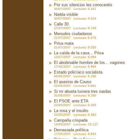
Por sus silencios les conoceréis
30/07/2007 Lecturas: 9.341
Niebla visible
30/07/2007 Lecturas: 9.024
Calle 30
27/07/2007 Lecturas: 8.748
Menudos ciudadanos
21/07/2007 Lecturas: 8.476
Prisa mata
21/07/2007 Lecturas: 9.035
La caída de la casa... Prisa
12/07/2007 Lecturas: 8.954
El
abobinable
hombre de los... vagones
17/06/2007 Lecturas: 8.994
Estado policíaco socialista
06/06/2007 Lecturas: 9.196
El asesino de Couso
02/06/2007 Lecturas: 9.681
Si mi abuela tuviera tres ruedas
31/05/2007 Lecturas: 9.280
El PSOE ante ETA
22/05/2007 Lecturas: 9.325
La rosa y el insulto
22/05/2007 Lecturas: 9.392
Campaña crispada
18/05/2007 Lecturas: 10.127
Demasiada política
17/05/2007 Lecturas: 8.834