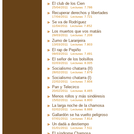
El club de los Cien
25/04/2011 Lecturas: 7.786
Recuperar derechos y libertades
17/04/2011 Lecturas: 7.721
Se va de Rodríguez
11/04/2011 Lecturas: 7.852
Los muertos que vos matáis
29/03/2011 Lecturas: 7.208
Zumo de Laranjeira
13/03/2011 Lecturas: 7.803
El rap de Pepiño
09/03/2011 Lecturas: 7.491
El señor de los bolsillos
02/03/2011 Lecturas: 8.005
Socialismo chatarra (II)
28/02/2011 Lecturas: 7.879
Socialismo chatarra (I)
22/02/2011 Lecturas: 7.604
Pan y Telecirco
20/02/2011 Lecturas: 8.465
Menos rollos y más sindéresis
15/02/2011 Lecturas: 8.800
La larga noche de la chamosa
02/02/2011 Lecturas: 8.888
Gallardón se ha vuelto peligroso
07/01/2011 Lecturas: 7.814
Un dadá a destiempo
01/01/2011 Lecturas: 7.511
El síndrome Chamosa