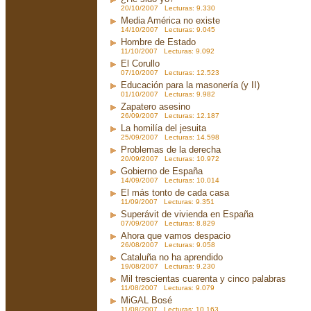
20/10/2007 Lecturas: 9.330
Media América no existe
14/10/2007 Lecturas: 9.045
Hombre de Estado
11/10/2007 Lecturas: 9.092
El Corullo
07/10/2007 Lecturas: 12.523
Educación para la masonería (y II)
01/10/2007 Lecturas: 9.982
Zapatero asesino
26/09/2007 Lecturas: 12.187
La homilía del jesuita
25/09/2007 Lecturas: 14.598
Problemas de la derecha
20/09/2007 Lecturas: 10.972
Gobierno de España
14/09/2007 Lecturas: 10.014
El más tonto de cada casa
11/09/2007 Lecturas: 9.351
Superávit de vivienda en España
07/09/2007 Lecturas: 8.829
Ahora que vamos despacio
26/08/2007 Lecturas: 9.058
Cataluña no ha aprendido
19/08/2007 Lecturas: 9.230
Mil trescientas cuarenta y cinco palabras
11/08/2007 Lecturas: 9.079
MiGAL Bosé
11/08/2007 Lecturas: 10.163