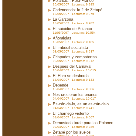
Polanco... Post-Franco
16/05/2007 Lecturas: 9.985
Cadeneando: la 2 de Zetapé
13/05/2007 Lecturas: 9.076
La Garzona
13/05/2007 Lecturas: 8.982
El suicidio de Polanco
11/05/2007 Lecturas: 10.554
Añoralgias
10/05/2007 Lecturas: 9.185
El imbécil socialista
03/05/2007 Lecturas: 8.937
Crispados y zampatortas
02/05/2007 Lecturas: 9.212
Después del Carnaval
16/04/2007 Lecturas: 10.015
El Ebro se desborda
13/04/2007 Lecturas: 9.143
Depende
13/04/2007 Lecturas: 9.386
Nos crecieron los enanos
04/04/2007 Lecturas: 10.017
Es-cán-da-lo, es un es-cán-dalo...
04/04/2007 Lecturas: 9.741
El charnego violento
03/04/2007 Lecturas: 9.667
Demasiado tarde para los Polanco
02/04/2007 Lecturas: 9.289
Zetapé por los suelos