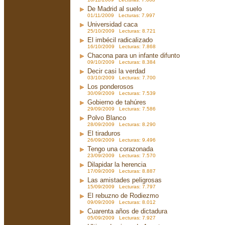
De Madrid al suelo
01/11/2009 Lecturas: 7.997
Universidad caca
25/10/2009 Lecturas: 8.721
El imbécil radicalizado
16/10/2009 Lecturas: 7.868
Chacona para un infante difunto
09/10/2009 Lecturas: 8.384
Decir casi la verdad
03/10/2009 Lecturas: 7.700
Los ponderosos
30/09/2009 Lecturas: 7.539
Gobierno de tahúres
29/09/2009 Lecturas: 7.586
Polvo Blanco
28/09/2009 Lecturas: 8.290
El tiraduros
26/09/2009 Lecturas: 9.496
Tengo una corazonada
23/09/2009 Lecturas: 7.570
Dilapidar la herencia
17/09/2009 Lecturas: 8.887
Las amistades peligrosas
15/09/2009 Lecturas: 7.797
El rebuzno de Rodiezmo
09/09/2009 Lecturas: 8.012
Cuarenta años de dictadura
05/09/2009 Lecturas: 7.927