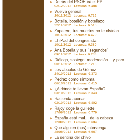
Detrás del PSOE irá el PP
02/12/2012 Lecturas: 6.486
Vuelva general
26/11/2012 Lecturas: 6.712
Botella, botellón y botellazo
22/11/2012 Lecturas: 6.516
Zapatero, tus muertos no te olvidan
16/11/2012 Lecturas: 6.470
El iPad del congresista
10/11/2012 Lecturas: 6.389
Ana Botella y sus "segundos"
09/11/2012 Lecturas: 6.233
Diálogo, sosiego, moderación... y paro
06/11/2012 Lecturas: 7.213
Los abuelos de Gómez
24/10/2012 Lecturas: 6.373
Pedraz como síntoma
06/10/2012 Lecturas: 6.415
¿A dónde te llevan España?
03/10/2012 Lecturas: 6.343
Hacienda apenas
02/10/2012 Lecturas: 6.402
Rajoy coge la guillette
17/09/2012 Lecturas: 6.779
España está mal... de la cabeza
12/09/2012 Lecturas: 6.684
Que alguien (nos) intervenga
28/08/2012 Lecturas: 6.667
La sentina del chivo