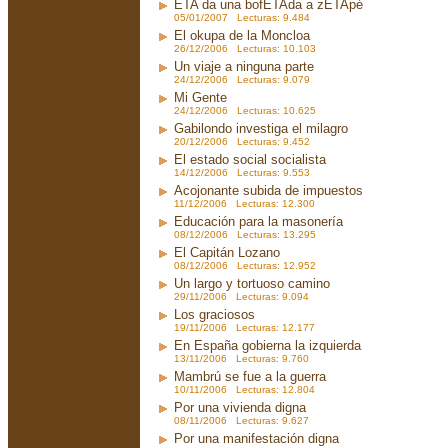
ETA da una bofETAda a zETApé
05/01/2007 Lecturas: 9.484
El okupa de la Moncloa
26/12/2006 Lecturas: 10.103
Un viaje a ninguna parte
24/12/2006 Lecturas: 9.079
Mi Gente
24/12/2006 Lecturas: 10.625
Gabilondo investiga el milagro
20/12/2006 Lecturas: 9.452
El estado social socialista
14/12/2006 Lecturas: 9.553
Acojonante subida de impuestos
11/12/2006 Lecturas: 12.300
Educación para la masonería
08/12/2006 Lecturas: 13.295
El Capitán Lozano
08/12/2006 Lecturas: 12.952
Un largo y tortuoso camino
29/11/2006 Lecturas: 9.094
Los graciosos
19/11/2006 Lecturas: 12.177
En España gobierna la izquierda
13/11/2006 Lecturas: 9.760
Mambrú se fue a la guerra
10/11/2006 Lecturas: 12.804
Por una vivienda digna
08/11/2006 Lecturas: 9.627
Por una manifestación digna