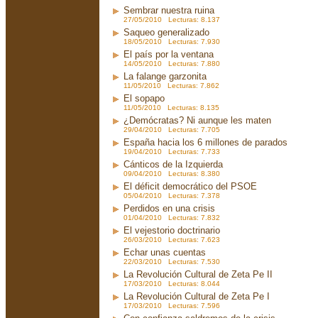
Sembrar nuestra ruina
27/05/2010 Lecturas: 8.137
Saqueo generalizado
18/05/2010 Lecturas: 7.930
El país por la ventana
14/05/2010 Lecturas: 7.880
La falange garzonita
11/05/2010 Lecturas: 7.862
El sopapo
11/05/2010 Lecturas: 8.135
¿Demócratas? Ni aunque les maten
29/04/2010 Lecturas: 7.705
España hacia los 6 millones de parados
19/04/2010 Lecturas: 7.733
Cánticos de la Izquierda
09/04/2010 Lecturas: 8.380
El déficit democrático del PSOE
05/04/2010 Lecturas: 7.378
Perdidos en una crisis
01/04/2010 Lecturas: 7.832
El vejestorio doctrinario
26/03/2010 Lecturas: 7.623
Echar unas cuentas
22/03/2010 Lecturas: 7.530
La Revolución Cultural de Zeta Pe II
17/03/2010 Lecturas: 8.044
La Revolución Cultural de Zeta Pe I
17/03/2010 Lecturas: 7.596