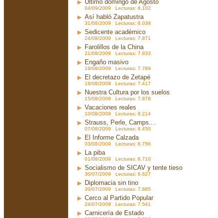
Ultimo domingo de Agosto
04/09/2009 Lecturas: 8.102
Así habló Zapatustra
31/08/2009 Lecturas: 8.038
Sedicente académico
24/08/2009 Lecturas: 7.871
Farolillos de la China
21/08/2009 Lecturas: 7.833
Engaño masivo
19/08/2009 Lecturas: 7.789
El decretazo de Zetapé
18/08/2009 Lecturas: 7.417
Nuestra Cultura por los suelos
15/08/2009 Lecturas: 7.878
Vacaciones reales
10/08/2009 Lecturas: 8.214
Strauss, Perle, Camps....
07/08/2009 Lecturas: 8.450
El Informe Calzada
03/08/2009 Lecturas: 8.756
La piba
01/08/2009 Lecturas: 8.710
Socialismo de SICAV y tente tieso
30/07/2009 Lecturas: 8.627
Diplomacia sin tino
30/07/2009 Lecturas: 7.885
Cerco al Partido Popular
24/07/2009 Lecturas: 7.541
Carnicería de Estado