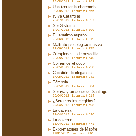
12/08/2012 Lecturas: 6.893
Una izquierda aberroncha
09/08/2012 Lecturas: 6.665
¡Viva Catarroja!
28/07/2012 Lecturas: 6.857
Ser Sistema
14/07/2012 Lecturas: 6.766
El laberinto español
28/06/2012 Lecturas: 6.511
Maltrato psicológico masivo
13/06/2012 Lecturas: 6.875
Olimpiadas... de pesadilla
29/05/2012 Lecturas: 6.640
Comernos el coco
26/05/2012 Lecturas: 6.750
Cuestión de elegancia
14/05/2012 Lecturas: 6.942
Tómbola
06/05/2012 Lecturas: 7.004
Soraya y un señor de Santiago
29/04/2012 Lecturas: 6.614
¿Seremos los elegidos?
22/04/2012 Lecturas: 6.598
La cacería
19/04/2012 Lecturas: 6.890
La caverna
16/04/2012 Lecturas: 6.473
Expo-matones de Mapfre
11/04/2012 Lecturas: 6.861