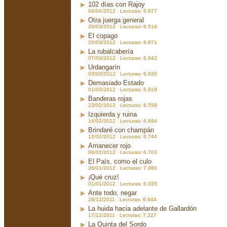
102 días con Rajoy
04/04/2012 Lecturas: 6.877
Otra juerga general
29/03/2012 Lecturas: 6.518
El copago
20/03/2012 Lecturas: 6.871
La rubalcabería
07/03/2012 Lecturas: 6.942
Urdangarín
03/03/2012 Lecturas: 6.635
Demasiado Estado
01/03/2012 Lecturas: 6.818
Banderas rojas
23/02/2012 Lecturas: 6.559
Izquierda y ruina
14/02/2012 Lecturas: 6.684
Brindaré con champán
12/02/2012 Lecturas: 6.744
Amanecer rojo
06/02/2012 Lecturas: 6.703
El País, como el culo
26/01/2012 Lecturas: 7.080
¡Qué cruz!
01/01/2012 Lecturas: 6.335
Ante todo, negar
28/12/2011 Lecturas: 6.644
La huida hacia adelante de Gallardón
17/12/2011 Lecturas: 7.227
La Quinta del Sordo