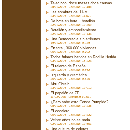
Telecinco, doce meses doce causas
28/03/2006 Lecturas: 12.488
Las sombras del 11-M
23/03/2006 Lecturas: 11.629
De bote en bote... botellón
22/03/2006 Lecturas: 10.359
Botellón y embotellamiento
22/03/2006 Lecturas: 10.134
Una Democracia sin atributos
19/03/2006 Lecturas: 9.839
En total, 360.000 viviendas
05/03/2006 Lecturas: 9.702
Todos fuimos heridos en Rodilla Herida
03/03/2006 Lecturas: 15.224
El talento de España
28/02/2006 Lecturas: 9.562
Izquierda y gramática
25/02/2006 Lecturas: 9.626
Abu Ghraib
23/02/2006 Lecturas: 10.013
El papelón de ZP
11/02/2006 Lecturas: 10.519
¿Pero sabe esto Conde Pumpido?
08/02/2006 Lecturas: 10.236
El cocalero
05/02/2006 Lecturas: 10.822
Veinte años no es nada
02/02/2006 Lecturas: 10.551
Una cultura de colores