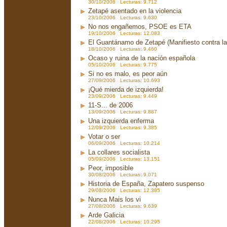
30/10/2006 Lecturas: 9.712
Zetapé asentado en la violencia
23/10/2006 Lecturas: 9.630
No nos engañemos, PSOE es ETA
19/10/2006 Lecturas: 12.083
El Guantánamo de Zetapé (Manifiesto contra la 
18/10/2006 Lecturas: 9.460
Ocaso y ruina de la nación española
05/10/2006 Lecturas: 9.775
Si no es malo, es peor aún
27/09/2006 Lecturas: 10.693
¡Qué mierda de izquierda!
23/09/2006 Lecturas: 9.449
11-S... de 2006
13/09/2006 Lecturas: 9.887
Una izquierda enferma
12/09/2006 Lecturas: 9.385
Votar o ser
06/09/2006 Lecturas: 10.214
La collares socialista
05/09/2006 Lecturas: 13.151
Peor, imposible
30/08/2006 Lecturas: 9.071
Historia de España, Zapatero suspenso
29/08/2006 Lecturas: 12.385
Nunca Mais los vi
27/08/2006 Lecturas: 9.639
Arde Galicia
22/08/2006 Lecturas: 10.295