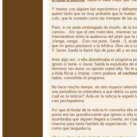
la caspa, la seborrea
Y menos con alguien tan egocéntrico y delirant
quiere tanto que es muy probable que le huelan
culo, que le sonarán como las trompas de las pu
Pero, si se anda embriagado de triunfo, de la t
camino... Así que el otro miércoles, mientras s
internándose entre la audiencia del plató que la 
¡Venga, venga... Esto me pone, Sardá...!
), aca
que no quiso prestarse a la trifulca:
Dios da a c
Y Javier Sardá la llamó
hija de puta
allí y en es
Ante algo así, o ella abandonaba el programa po
ignoro si tiene- o Javier Sardá la expulsaba de 
términos tan duros su opinión sobre ella. No le 
a Aida Nízar y limpiar, como pudiera,
el cochin
había- convertido el programa.
No hace mucho tiempo, en otro espacio televis
una periodista no entendiera a qué debía su pres
cuál es la noticia?
; Aida es la noticia le espetó 
casi
pechopaloma
.
Así que el titular de la noticia lo convertía ella
ponía era tan grandilocuente que ignoro si ella s
asombraba que alguien llegara a creerla; en cua
chacina para tanta hambre de espectáculo. Y la 
como que languidecía.