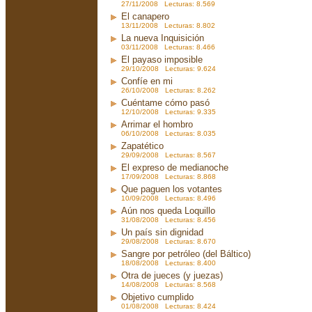
27/11/2008 Lecturas: 8.569
El canapero
13/11/2008 Lecturas: 8.802
La nueva Inquisición
03/11/2008 Lecturas: 8.466
El payaso imposible
29/10/2008 Lecturas: 9.624
Confíe en mi
26/10/2008 Lecturas: 8.262
Cuéntame cómo pasó
12/10/2008 Lecturas: 9.335
Arrimar el hombro
06/10/2008 Lecturas: 8.035
Zapatético
29/09/2008 Lecturas: 8.567
El expreso de medianoche
17/09/2008 Lecturas: 8.868
Que paguen los votantes
10/09/2008 Lecturas: 8.496
Aún nos queda Loquillo
31/08/2008 Lecturas: 8.456
Un país sin dignidad
29/08/2008 Lecturas: 8.670
Sangre por petróleo (del Báltico)
18/08/2008 Lecturas: 8.400
Otra de jueces (y juezas)
14/08/2008 Lecturas: 8.568
Objetivo cumplido
01/08/2008 Lecturas: 8.424