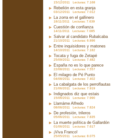
15/12/2011 Lecturas: 7.168
Rebelión en esta granja
03/12/2011 Lecturas: 7.012
La zorra en el gallinero
18/11/2011 Lecturas: 7.639
Cuestión de confianza
14/11/2011 Lecturas: 7.085
Salvar al candidato Rubalcaba
21/10/2011 Lecturas: 6.896
Entre inquisidores y matones
14/10/2011 Lecturas: 7.182
Tocata y fuga de Zetapé
25/09/2011 Lecturas: 7.482
España no es lo que parece
22/08/2011 Lecturas: 7.557
El milagro de Pé Punto
04/08/2011 Lecturas: 7.402
La cabalgata de los perroflautas
21/06/2011 Lecturas: 7.919
Indignados diz que estais
15/06/2011 Lecturas: 7.990
Llamáme Alfredo
08/06/2011 Lecturas: 7.824
De profesión, trileros
05/06/2011 Lecturas: 7.835
La muerte política de Gallardón
01/06/2011 Lecturas: 7.617
¡Viva Franco!
25/05/2011 Lecturas: 8.075