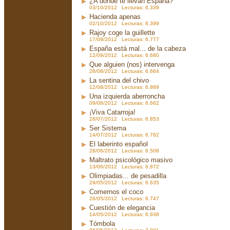
¿A dónde te llevan España?
03/10/2012 Lecturas: 6.339
Hacienda apenas
02/10/2012 Lecturas: 6.399
Rajoy coge la guillette
17/09/2012 Lecturas: 6.777
España está mal... de la cabeza
12/09/2012 Lecturas: 6.680
Que alguien (nos) intervenga
28/08/2012 Lecturas: 6.664
La sentina del chivo
12/08/2012 Lecturas: 6.889
Una izquierda aberroncha
09/08/2012 Lecturas: 6.662
¡Viva Catarroja!
28/07/2012 Lecturas: 6.853
Ser Sistema
14/07/2012 Lecturas: 6.762
El laberinto español
28/06/2012 Lecturas: 6.508
Maltrato psicológico masivo
13/06/2012 Lecturas: 6.872
Olimpiadas... de pesadilla
29/05/2012 Lecturas: 6.635
Comernos el coco
26/05/2012 Lecturas: 6.747
Cuestión de elegancia
14/05/2012 Lecturas: 6.938
Tómbola