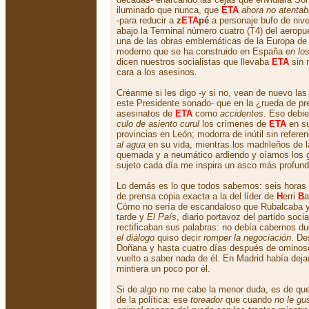
iluminado que nunca, que
ETA
ahora no atenta
-para reducir a
z
ETA
pé
a personaje bufo de nive
abajo la Terminal número cuatro (T4) del aeropu
una de las obras emblemáticas de la Europa de p
moderno que se ha construido en España
en lo
dicen nuestros socialistas que llevaba
ETA
sin m
cara a los asesinos.
Créanme si les digo -y si no, vean de nuevo la
este Presidente sonado- que en la ¿rueda de pr
asesinatos de
ETA
como
accidentes
. Eso debie
culo de asiento curul
los crímenes de
ETA
en su
provincias en León; modorra de inútil sin refer
al agua
en su vida, mientras los madrileños de l
quemada y a neumático ardiendo y oíamos los gr
sujeto cada día me inspira un asco más profund
Lo demás es lo que todos sabemos: seis horas 
de prensa copia exacta a la del líder de
H
erri
B
a
Cómo no sería de escandaloso que Rubalcaba 
tarde y
El País
, diario portavoz del partido socia
rectificaban sus palabras: no debía cabernos du
el diálogo
quiso decir
romper la negociación
. De
Doñana y hasta cuatro días después de ominoso 
vuelto a saber nada de él. En Madrid había dej
mintiera un poco por él.
Si de algo no me cabe la menor duda, es de qu
de la política: ese
toreador
que cuando
no le gu