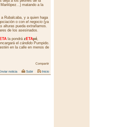
s deja a los peones de la
 Marilópez...) matando a la
, a Rubalcaba, y a quien haga
egociación o con
el negocio
(ya
s alturas pueda extrañarnos.
iares de los asesinados.
ETA
la pondrá
z
ETA
pé
,
 encargará el
cándido
Pumpido.
 estén en la calle en menos de
Compartir
nviar noticia
Subir
Inicio