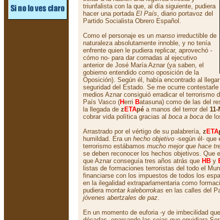
triunfalista con la que, al día siguiente, pudiera
hacer una portada
El País
, diario portavoz del
Partido Socialista Obrero Español.
Como el personaje es un
manso
irreductible de
naturaleza absolutamente innoble, y no tenía
enfrente quien le pudiera replicar, aprovechó -
cómo no- para dar cornadas al ejecutivo
anterior de José María Aznar (ya saben, el
gobierno entendido como oposición de la
Oposición). Según él, había encontrado al llega
seguridad del Estado. Se me ocurre contestarl
medios Aznar consiguió erradicar el terrorismo 
País Vasco (
H
erri
B
atasuna) como de las del r
la llegada de
z
ETA
pé
a manos del terror del
11-
cobrar vida política gracias al
boca a boca
de lo
Arrastrado por el vértigo de su palabrería,
z
ETA
humildad. Era un
hecho objetivo
-según él- que e
terrorismo estábamos
mucho mejor que hace tr
se deben reconocer los hechos objetivos. Que e
que Aznar conseguía tres años atrás que
HB
y
listas de formaciones terroristas del todo el Mu
financiarse con los impuestos de todos los esp
en la ilegalidad extraparlamentaria como formaci
pudiera montar
kaleborrokas
en las calles del Pa
jóvenes abertzales de paz
.
En un momento de euforia -y de imbecilidad que
décadas- enarcando las cejas que envidiara Sor