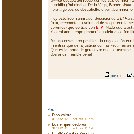
animal
escapa del ruedo con los trastos mientra
cuadrilla (Rubalcaba, De la Vega, Blanco
White
,
fiera a golpes de descabello, o por aburrimiento.
Hoy este líder iluminado, desdiciendo a
El País
falta, reconocía su voluntad de seguir con la n
veremos) que se trae con
ETA
. Nada que a esta
Y al mismo tiempo prometía justicia a los famil
Ambas cosas son posibles: la negociación con
mientras que de la justicia con las víctimas se
Que es la forma de garantizar que los asesinos
dos años ¡Terrible pena!
Imprimir
E
Más...
Dios existe
08/09/2013 Lecturas: 11.569
Los emprendedores
31/08/2013 Lecturas: 11.428
La PP (Pocilga Popular)