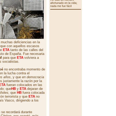
afortunado en la vida;
nada me fue fácil
r muchas deficiencias en la
e que con aquellos escasos
de
ETA
tanto de las calles del
esto de España. Fue necesaria
M
para que
ETA
volviera a
s socialistas.
pé
no encontraba momento de
n la lucha contra el
es años
, y que
en democracia
s justamente la razón por la
ETA
fueran colocados en las
ndo; que
HB
y
ETA
dejaran de
añoles; que
HB
fuera colocada
ón terrorista y que
ETA
no
ís Vasco, dirigiendo a los
 se recordará durante
 Citröen, nos espetó, más