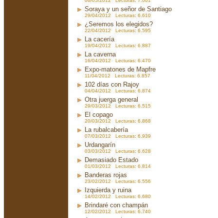
06/05/2012 Lecturas: 7.001
Soraya y un señor de Santiago
29/04/2012 Lecturas: 6.610
¿Seremos los elegidos?
22/04/2012 Lecturas: 6.595
La cacería
19/04/2012 Lecturas: 6.887
La caverna
16/04/2012 Lecturas: 6.470
Expo-matones de Mapfre
11/04/2012 Lecturas: 6.857
102 días con Rajoy
04/04/2012 Lecturas: 6.874
Otra juerga general
29/03/2012 Lecturas: 6.515
El copago
20/03/2012 Lecturas: 6.868
La rubalcabería
07/03/2012 Lecturas: 6.939
Urdangarín
03/03/2012 Lecturas: 6.628
Demasiado Estado
01/03/2012 Lecturas: 6.814
Banderas rojas
23/02/2012 Lecturas: 6.556
Izquierda y ruina
14/02/2012 Lecturas: 6.680
Brindaré con champán
12/02/2012 Lecturas: 6.740