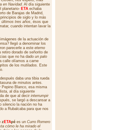
ba en Navidad
. Al día siguiente
l planetario-
ETA
echaba
erto de Barajas de Madrid,
rincipios de siglo y lo más
s últimos tres años
, ésos que
atar, cuando intentan lavar la
s imágenes de la actuación de
ensa? llegó a denominar los
ron parecerle a este
eterno
 retiro dorado de señorito de
encias que no ha dado
un palo
a calle olíamos a carne
itos de los mutilados. Este
o.
después daba una tibia rueda
tasuna de minutos antes.
y Pepino Blanco, esa misma
lista, al día siguiente
da de que al decir
interrumpir
spués, se largó a descansar a
silencio la nación no ha
ado a Rubalcaba para que nos
e
z
ETA
pé
es un
Curro Romero
sta cómo le ha mirado el