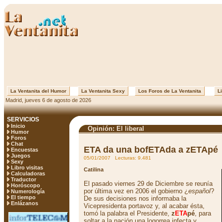
La Ventanita del Humor
La Ventanita Sexy
Los Foros de La Ventanita
Li
Madrid, jueves 6 de agosto de 2026
SERVICIOS
Inicio
Opinión: El liberal
Humor
Foros
Chat
ETA da una bofETAda a zETApé
Encuestas
Juegos
05/01/2007 Lecturas: 9.481
Sexy
Libro visitas
Catilina
Calculadoras
Traductor
El pasado viernes 29 de Diciembre se reunía
Horóscopo
por última vez en 2006 el gobierno ¿
español
?
Numerología
El tiempo
De sus decisiones nos informaba la
Enlázanos
Vicepresidenta portavoz y, al acabar ésta,
tomó la palabra el Presidente,
z
ETA
pé
, para
soltar a la nación una logorrea infecta y