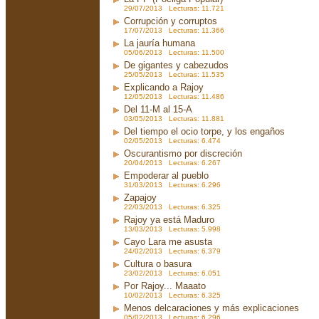
29/07/2013 Lecturas: 11.721
Corrupción y corruptos
17/07/2013 Lecturas: 11.366
La jauría humana
05/06/2013 Lecturas: 11.500
De gigantes y cabezudos
25/05/2013 Lecturas: 11.535
Explicando a Rajoy
12/05/2013 Lecturas: 11.486
Del 11-M al 15-A
03/05/2013 Lecturas: 11.881
Del tiempo el ocio torpe, y los engaños
02/05/2013 Lecturas: 6.474
Oscurantismo por discreción
20/04/2013 Lecturas: 6.267
Empoderar al pueblo
31/03/2013 Lecturas: 6.296
Zapajoy
22/03/2013 Lecturas: 6.325
Rajoy ya está Maduro
13/03/2013 Lecturas: 5.998
Cayo Lara me asusta
24/02/2013 Lecturas: 6.379
Cultura o basura
23/02/2013 Lecturas: 6.051
Por Rajoy... Maaato
10/02/2013 Lecturas: 6.325
Menos delcaraciones y más explicaciones
05/02/2013 Lecturas: 6.296