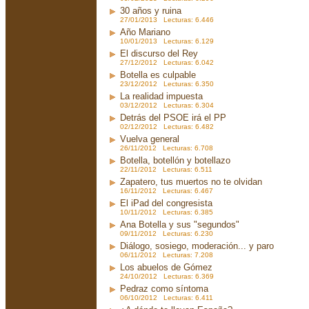
30 años y ruina
27/01/2013 Lecturas: 6.446
Año Mariano
10/01/2013 Lecturas: 6.129
El discurso del Rey
27/12/2012 Lecturas: 6.042
Botella es culpable
23/12/2012 Lecturas: 6.350
La realidad impuesta
03/12/2012 Lecturas: 6.304
Detrás del PSOE irá el PP
02/12/2012 Lecturas: 6.482
Vuelva general
26/11/2012 Lecturas: 6.708
Botella, botellón y botellazo
22/11/2012 Lecturas: 6.511
Zapatero, tus muertos no te olvidan
16/11/2012 Lecturas: 6.467
El iPad del congresista
10/11/2012 Lecturas: 6.385
Ana Botella y sus "segundos"
09/11/2012 Lecturas: 6.230
Diálogo, sosiego, moderación... y paro
06/11/2012 Lecturas: 7.208
Los abuelos de Gómez
24/10/2012 Lecturas: 6.369
Pedraz como síntoma
06/10/2012 Lecturas: 6.411