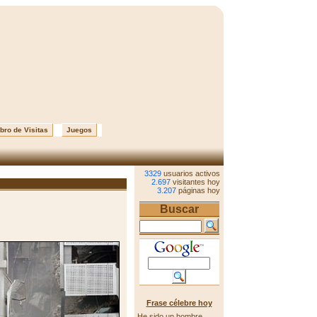
bro de Visitas
Juegos
3329
usuarios activos
2.697
visitantes hoy
3.207
páginas hoy
Buscar
Frase célebre hoy
He sido un hombre