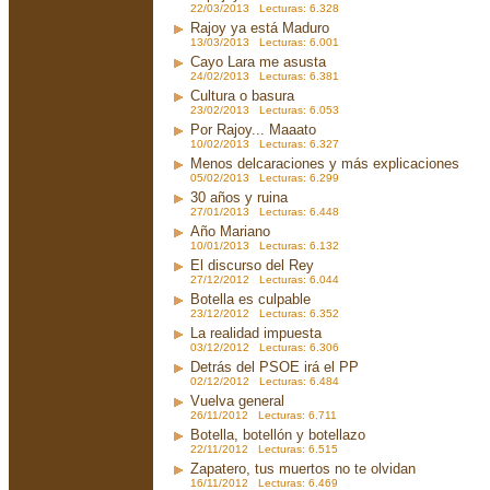
22/03/2013 Lecturas: 6.328
Rajoy ya está Maduro
13/03/2013 Lecturas: 6.001
Cayo Lara me asusta
24/02/2013 Lecturas: 6.381
Cultura o basura
23/02/2013 Lecturas: 6.053
Por Rajoy... Maaato
10/02/2013 Lecturas: 6.327
Menos delcaraciones y más explicaciones
05/02/2013 Lecturas: 6.299
30 años y ruina
27/01/2013 Lecturas: 6.448
Año Mariano
10/01/2013 Lecturas: 6.132
El discurso del Rey
27/12/2012 Lecturas: 6.044
Botella es culpable
23/12/2012 Lecturas: 6.352
La realidad impuesta
03/12/2012 Lecturas: 6.306
Detrás del PSOE irá el PP
02/12/2012 Lecturas: 6.484
Vuelva general
26/11/2012 Lecturas: 6.711
Botella, botellón y botellazo
22/11/2012 Lecturas: 6.515
Zapatero, tus muertos no te olvidan
16/11/2012 Lecturas: 6.469