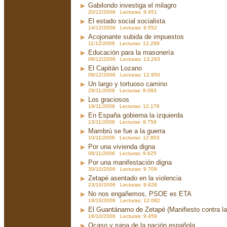
Gabilondo investiga el milagro
20/12/2006 Lecturas: 9.451
El estado social socialista
14/12/2006 Lecturas: 9.552
Acojonante subida de impuestos
11/12/2006 Lecturas: 12.299
Educación para la masonería
08/12/2006 Lecturas: 13.293
El Capitán Lozano
08/12/2006 Lecturas: 12.950
Un largo y tortuoso camino
29/11/2006 Lecturas: 9.093
Los graciosos
19/11/2006 Lecturas: 12.176
En España gobierna la izquierda
13/11/2006 Lecturas: 9.759
Mambrú se fue a la guerra
10/11/2006 Lecturas: 12.803
Por una vivienda digna
08/11/2006 Lecturas: 9.625
Por una manifestación digna
30/10/2006 Lecturas: 9.709
Zetapé asentado en la violencia
23/10/2006 Lecturas: 9.628
No nos engañemos, PSOE es ETA
19/10/2006 Lecturas: 12.082
El Guantánamo de Zetapé (Manifiesto contra la 
18/10/2006 Lecturas: 9.459
Ocaso y ruina de la nación española