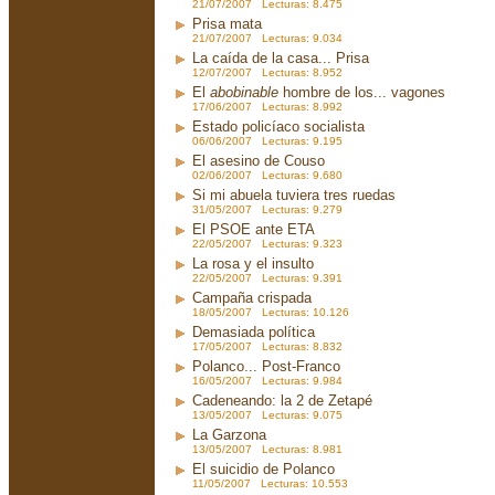
21/07/2007 Lecturas: 8.475
Prisa mata
21/07/2007 Lecturas: 9.034
La caída de la casa... Prisa
12/07/2007 Lecturas: 8.952
El
abobinable
hombre de los... vagones
17/06/2007 Lecturas: 8.992
Estado policíaco socialista
06/06/2007 Lecturas: 9.195
El asesino de Couso
02/06/2007 Lecturas: 9.680
Si mi abuela tuviera tres ruedas
31/05/2007 Lecturas: 9.279
El PSOE ante ETA
22/05/2007 Lecturas: 9.323
La rosa y el insulto
22/05/2007 Lecturas: 9.391
Campaña crispada
18/05/2007 Lecturas: 10.126
Demasiada política
17/05/2007 Lecturas: 8.832
Polanco... Post-Franco
16/05/2007 Lecturas: 9.984
Cadeneando: la 2 de Zetapé
13/05/2007 Lecturas: 9.075
La Garzona
13/05/2007 Lecturas: 8.981
El suicidio de Polanco
11/05/2007 Lecturas: 10.553