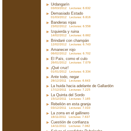
Urdangarín
03/03/2012 Lecturas: 6.632
Demasiado Estado
01/03/2012 Lecturas: 6.816
Banderas rojas
23/02/2012 Lecturas: 6.558
Izquierda y ruina
14/02/2012 Lecturas: 6.682
Brindaré con champán
12/02/2012 Lecturas: 6.743
Amanecer rojo
06/02/2012 Lecturas: 6.702
El País, como el culo
26/01/2012 Lecturas: 7.079
¡Qué cruz!
01/01/2012 Lecturas: 6.334
Ante todo, negar
28/12/2011 Lecturas: 6.643
La huida hacia adelante de Gallardón
17/12/2011 Lecturas: 7.225
La Quinta del Sordo
15/12/2011 Lecturas: 7.165
Rebelión en esta granja
03/12/2011 Lecturas: 7.010
La zorra en el gallinero
18/11/2011 Lecturas: 7.637
Cuestión de confianza
14/11/2011 Lecturas: 7.082