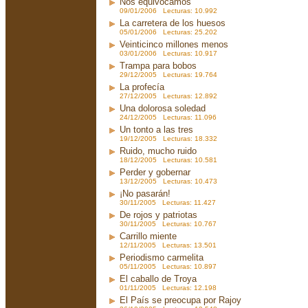
Nos equivocamos
09/01/2006 Lecturas: 10.992
La carretera de los huesos
05/01/2006 Lecturas: 25.202
Veinticinco millones menos
03/01/2006 Lecturas: 10.917
Trampa para bobos
29/12/2005 Lecturas: 19.764
La profecía
27/12/2005 Lecturas: 12.892
Una dolorosa soledad
24/12/2005 Lecturas: 11.096
Un tonto a las tres
19/12/2005 Lecturas: 18.332
Ruido, mucho ruido
18/12/2005 Lecturas: 10.581
Perder y gobernar
13/12/2005 Lecturas: 10.473
¡No pasarán!
30/11/2005 Lecturas: 11.427
De rojos y patriotas
30/11/2005 Lecturas: 10.767
Carrillo miente
12/11/2005 Lecturas: 13.501
Periodismo carmelita
05/11/2005 Lecturas: 10.897
El caballo de Troya
01/11/2005 Lecturas: 12.198
El País se preocupa por Rajoy