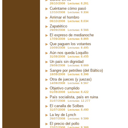
26/10/2008 Lecturas: 8.261
Cuéntame cómo pasó
12/10/2008 Lecturas: 9.334
Arrimar el hombro
06/10/2008 Lecturas: 8.034
Zapatético
29/09/2008 Lecturas: 8.566
El expreso de medianoche
17/09/2008 Lecturas: 8.865
Que paguen los votantes
10/09/2008 Lecturas: 8.495
Aún nos queda Loquillo
31/08/2008 Lecturas: 8.455
Un país sin dignidad
29/08/2008 Lecturas: 8.669
Sangre por petróleo (del Báltico)
18/08/2008 Lecturas: 8.398
Otra de jueces (y juezas)
14/08/2008 Lecturas: 8.567
Objetivo cumplido
01/08/2008 Lecturas: 8.422
País socialista, país en ruina
31/07/2008 Lecturas: 12.277
El canalla de Solbes
31/07/2008 Lecturas: 8.480
La ley de Lynch
26/07/2008 Lecturas: 9.599
El precio del pollo
22/07/2008 Lecturas: 9.368