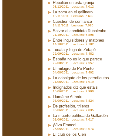
Rebelión en esta granja
03/12/2011 Lecturas: 7.012
La zorra en el gallinero
18/11/2011 Lecturas: 7.639
Cuestión de confianza
14/11/2011 Lecturas: 7.085
Salvar al candidato Rubalcaba
21/10/2011 Lecturas: 6.896
Entre inquisidores y matones
14/10/2011 Lecturas: 7.182
Tocata y fuga de Zetapé
25/09/2011 Lecturas: 7.482
España no es lo que parece
22/08/2011 Lecturas: 7.557
El milagro de Pé Punto
04/08/2011 Lecturas: 7.402
La cabalgata de los perroflautas
21/06/2011 Lecturas: 7.919
Indignados diz que estais
15/06/2011 Lecturas: 7.990
Llamáme Alfredo
08/06/2011 Lecturas: 7.824
De profesión, trileros
05/06/2011 Lecturas: 7.835
La muerte política de Gallardón
01/06/2011 Lecturas: 7.617
¡Viva Franco!
25/05/2011 Lecturas: 8.074
El club de los Cien