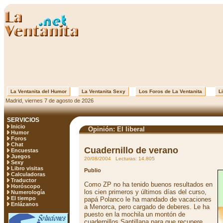
La Ventanita del Humor
La Ventanita Sexy
Los Foros de La Ventanita
Li
Madrid, viernes 7 de agosto de 2026
SERVICIOS
Inicio
Opinión: El liberal
Humor
Foros
Chat
Cuadernillo de verano
Encuestas
Juegos
20/08/2004 Lecturas: 14.805
Sexy
Libro visitas
Publio
Calculadoras
Traductor
Como ZP no ha tenido buenos resultados en
Horóscopo
los cien primeros y últimos días del curso,
Numerología
El tiempo
papá Polanco le ha mandado de vacaciones
Enlázanos
a Menorca, pero cargado de deberes. Le ha
puesto en la mochila un montón de
cuadernillos Santillana para que recupere