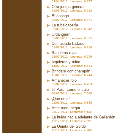
04/04/2012 Lecturas: 6.877
Otra juerga general
29/03/2012 Lecturas: 6.518
El copago
20/03/2012 Lecturas: 6.871
La rubalcabería
07/03/2012 Lecturas: 6.942
Urdangarín
03/03/2012 Lecturas: 6.635
Demasiado Estado
01/03/2012 Lecturas: 6.818
Banderas rojas
23/02/2012 Lecturas: 6.559
Izquierda y ruina
14/02/2012 Lecturas: 6.684
Brindaré con champán
12/02/2012 Lecturas: 6.744
Amanecer rojo
06/02/2012 Lecturas: 6.703
El País, como el culo
26/01/2012 Lecturas: 7.080
¡Qué cruz!
01/01/2012 Lecturas: 6.335
Ante todo, negar
28/12/2011 Lecturas: 6.644
La huida hacia adelante de Gallardón
17/12/2011 Lecturas: 7.227
La Quinta del Sordo
15/12/2011 Lecturas: 7.168