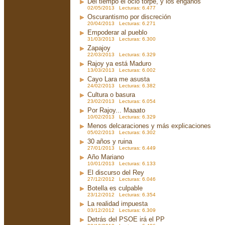
Del tiempo el ocio torpe, y los engaños
02/05/2013 Lecturas: 6.477
Oscurantismo por discreción
20/04/2013 Lecturas: 6.271
Empoderar al pueblo
31/03/2013 Lecturas: 6.300
Zapajoy
22/03/2013 Lecturas: 6.329
Rajoy ya está Maduro
13/03/2013 Lecturas: 6.002
Cayo Lara me asusta
24/02/2013 Lecturas: 6.382
Cultura o basura
23/02/2013 Lecturas: 6.054
Por Rajoy... Maaato
10/02/2013 Lecturas: 6.329
Menos delcaraciones y más explicaciones
05/02/2013 Lecturas: 6.302
30 años y ruina
27/01/2013 Lecturas: 6.449
Año Mariano
10/01/2013 Lecturas: 6.133
El discurso del Rey
27/12/2012 Lecturas: 6.046
Botella es culpable
23/12/2012 Lecturas: 6.354
La realidad impuesta
03/12/2012 Lecturas: 6.309
Detrás del PSOE irá el PP