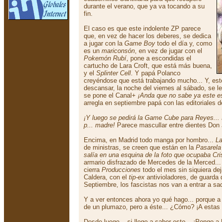
durante el verano, que ya va tocando a su
fin.
El caso es que este indolente ZP parece
que, en vez de hacer los deberes, se dedica
a jugar con la
Game Boy
todo el día y, como
es un
mariconsón
, en vez de jugar con el
Pokemón Rubí
, pone a escondidas el
cartucho de Lara Croft, que está más buena,
y el
Splinter Cell
. Y papá Polanco
creyéndose que está trabajando mucho... Y, est
descansar, la noche del viernes al sábado, se le
se pone el Canal+
¡Anda que no sabe ya este e
arregla en septiembre papá con las editoriales 
¡Y luego se pedirá la Game Cube para Reyes...
p... madre!
Parece mascullar entre dientes Don
Encima, en Madrid todo manga por hombro...
La
de ministras, se creen que están en la
Pasarela
salía en una esquina de la foto que ocupaba Cri
armario disfrazado de Mercedes de la Merced...
cierra
Producciones
todo el mes sin siquiera dej
Caldera, con el
tip-ex
antivioladores, de guarda 
Septiembre, los fascistas nos van a entrar a sac
Y a ver entonces ahora yo qué hago... porque a 
de un plumazo, pero a éste... ¿Cómo? ¡A estas a
Desde luego... si llego a saber esto... ¡Pongo a