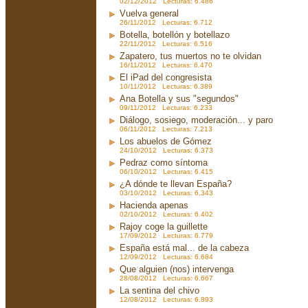
02/12/2012 Lecturas: 6.486
Vuelva general
26/11/2012 Lecturas: 6.712
Botella, botellón y botellazo
22/11/2012 Lecturas: 6.516
Zapatero, tus muertos no te olvidan
16/11/2012 Lecturas: 6.470
El iPad del congresista
10/11/2012 Lecturas: 6.389
Ana Botella y sus "segundos"
09/11/2012 Lecturas: 6.233
Diálogo, sosiego, moderación... y paro
06/11/2012 Lecturas: 7.213
Los abuelos de Gómez
24/10/2012 Lecturas: 6.373
Pedraz como síntoma
06/10/2012 Lecturas: 6.415
¿A dónde te llevan España?
03/10/2012 Lecturas: 6.343
Hacienda apenas
02/10/2012 Lecturas: 6.402
Rajoy coge la guillette
17/09/2012 Lecturas: 6.779
España está mal... de la cabeza
12/09/2012 Lecturas: 6.684
Que alguien (nos) intervenga
28/08/2012 Lecturas: 6.667
La sentina del chivo
12/08/2012 Lecturas: 6.893