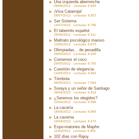
Una izquierda aberroncha
09/08/2012 Lecturas: 6.665
¡Viva Catarroja!
28/07/2012 Lecturas: 6.857
Ser Sistema
14/07/2012 Lecturas: 6.766
El laberinto español
28/06/2012 Lecturas: 6.511
Maltrato psicológico masivo
13/06/2012 Lecturas: 6.875
Olimpiadas... de pesadilla
29/05/2012 Lecturas: 6.640
Comernos el coco
26/05/2012 Lecturas: 6.750
Cuestión de elegancia
14/05/2012 Lecturas: 6.942
Tómbola
06/05/2012 Lecturas: 7.004
Soraya y un señor de Santiago
29/04/2012 Lecturas: 6.614
¿Seremos los elegidos?
22/04/2012 Lecturas: 6.598
La cacería
19/04/2012 Lecturas: 6.890
La caverna
16/04/2012 Lecturas: 6.473
Expo-matones de Mapfre
11/04/2012 Lecturas: 6.861
102 días con Rajoy