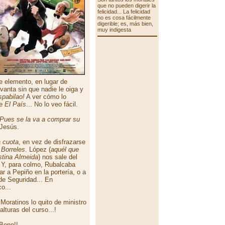
que no pueden digerir la
felicidad... La felicidad
no es cosa fácilmente
digerible; es, más bien,
muy indigesta
e elemento, en lugar de
vanta sin que nadie le oiga y
spabilao!
A ver cómo lo
de
El País
... No lo veo fácil.
 Pues se la va a comprar su
 Jesús.
 cuota
, en vez de disfrazarse
 Borreles
. López (
aquél que
stina Almeida
) nos sale del
 Y, para colmo, Rubalcaba
ar a Pepiño en la portería, o a
de Seguridad... En
o...
Moratinos lo quito de ministro
lturas del curso...!
 Bono!!