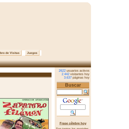
bro de Visitas
Juegos
2622
usuarios activos
2.442
visitantes hoy
3.637
páginas hoy
Buscar
Frase célebre hoy
Son tantos los mortales