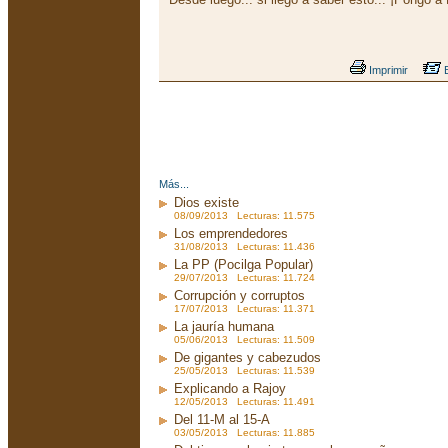
Imprimir
E
Más...
Dios existe
08/09/2013 Lecturas: 11.575
Los emprendedores
31/08/2013 Lecturas: 11.436
La PP (Pocilga Popular)
29/07/2013 Lecturas: 11.724
Corrupción y corruptos
17/07/2013 Lecturas: 11.371
La jauría humana
05/06/2013 Lecturas: 11.509
De gigantes y cabezudos
25/05/2013 Lecturas: 11.539
Explicando a Rajoy
12/05/2013 Lecturas: 11.491
Del 11-M al 15-A
03/05/2013 Lecturas: 11.885