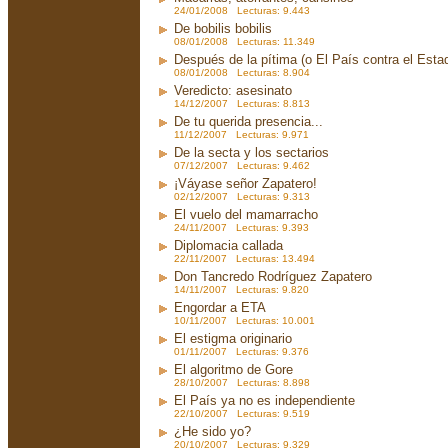
24/01/2008 Lecturas: 9.443
De bobilis bobilis
08/01/2008 Lecturas: 11.349
Después de la pítima (o El País contra el Est
08/01/2008 Lecturas: 8.904
Veredicto: asesinato
14/12/2007 Lecturas: 8.813
De tu querida presencia...
11/12/2007 Lecturas: 9.971
De la secta y los sectarios
07/12/2007 Lecturas: 9.462
¡Váyase señor Zapatero!
02/12/2007 Lecturas: 9.313
El vuelo del mamarracho
24/11/2007 Lecturas: 9.393
Diplomacia callada
22/11/2007 Lecturas: 13.494
Don Tancredo Rodríguez Zapatero
14/11/2007 Lecturas: 9.820
Engordar a ETA
10/11/2007 Lecturas: 10.001
El estigma originario
01/11/2007 Lecturas: 9.376
El algoritmo de Gore
28/10/2007 Lecturas: 8.898
El País ya no es independiente
22/10/2007 Lecturas: 9.519
¿He sido yo?
20/10/2007 Lecturas: 9.329