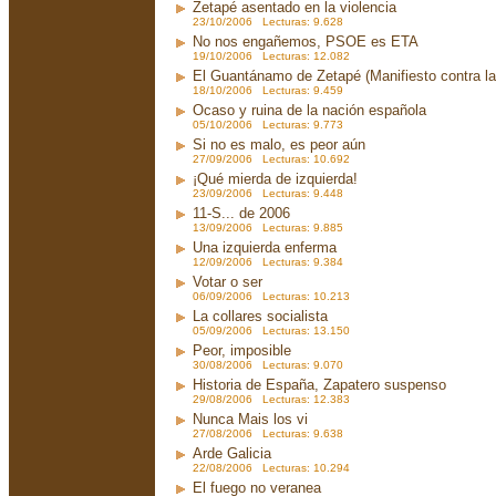
Zetapé asentado en la violencia
23/10/2006 Lecturas: 9.628
No nos engañemos, PSOE es ETA
19/10/2006 Lecturas: 12.082
El Guantánamo de Zetapé (Manifiesto contra la 
18/10/2006 Lecturas: 9.459
Ocaso y ruina de la nación española
05/10/2006 Lecturas: 9.773
Si no es malo, es peor aún
27/09/2006 Lecturas: 10.692
¡Qué mierda de izquierda!
23/09/2006 Lecturas: 9.448
11-S... de 2006
13/09/2006 Lecturas: 9.885
Una izquierda enferma
12/09/2006 Lecturas: 9.384
Votar o ser
06/09/2006 Lecturas: 10.213
La collares socialista
05/09/2006 Lecturas: 13.150
Peor, imposible
30/08/2006 Lecturas: 9.070
Historia de España, Zapatero suspenso
29/08/2006 Lecturas: 12.383
Nunca Mais los vi
27/08/2006 Lecturas: 9.638
Arde Galicia
22/08/2006 Lecturas: 10.294
El fuego no veranea