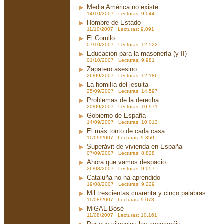
Media América no existe
14/10/2007 Lecturas: 9.044
Hombre de Estado
11/10/2007 Lecturas: 9.091
El Corullo
07/10/2007 Lecturas: 12.522
Educación para la masonería (y II)
01/10/2007 Lecturas: 9.981
Zapatero asesino
26/09/2007 Lecturas: 12.186
La homilía del jesuita
25/09/2007 Lecturas: 14.597
Problemas de la derecha
20/09/2007 Lecturas: 10.971
Gobierno de España
14/09/2007 Lecturas: 10.013
El más tonto de cada casa
11/09/2007 Lecturas: 9.350
Superávit de vivienda en España
07/09/2007 Lecturas: 8.828
Ahora que vamos despacio
26/08/2007 Lecturas: 9.057
Cataluña no ha aprendido
19/08/2007 Lecturas: 9.229
Mil trescientas cuarenta y cinco palabras
11/08/2007 Lecturas: 9.078
MiGAL Bosé
11/08/2007 Lecturas: 10.161