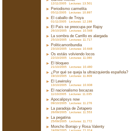
12/11/2005 Lecturas: 13.501
Periodismo carmelita
05/11/2005 Lecturas: 10.897
El caballo de Troya
01/11/2005 Lecturas: 12.198
El País se preocupa por Rajoy
26/10/2005 Lecturas: 10.548
La sombra de Carrillo es alargada
25/10/2005 Lecturas: 11.717
Politicamoribundia
23/10/2005 Lecturas: 10.648
Os estáis volviendo locos
22/10/2005 Lecturas: 11.080
El bloqueo
21/10/2005 Lecturas: 10.480
¿Por qué se queja la ultraizquierda española?
19/10/2005 Lecturas: 11.809
El Lewinsky
13/10/2005 Lecturas: 10.938
El nacionalismo bocazas
11/10/2005 Lecturas: 11.035
Apocalipsys now
09/10/2005 Lecturas: 11.276
La paradoja de Zetapero
26/09/2005 Lecturas: 11.553
La pegatina
25/09/2005 Lecturas: 11.772
Moncho Borrajo y Rosa Valenty
24/09/2005 Lecturas: 21.014