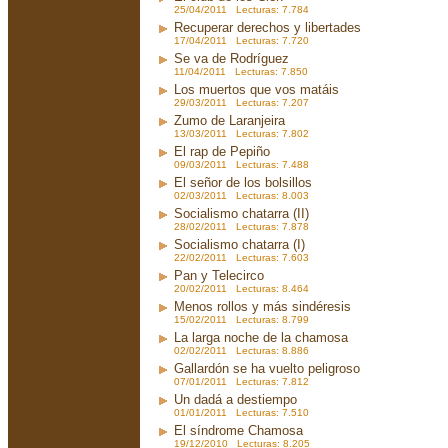
25/04/2011 Lecturas: 7.784
Recuperar derechos y libertades
17/04/2011 Lecturas: 7.720
Se va de Rodríguez
11/04/2011 Lecturas: 7.850
Los muertos que vos matáis
29/03/2011 Lecturas: 7.207
Zumo de Laranjeira
13/03/2011 Lecturas: 7.802
El rap de Pepiño
09/03/2011 Lecturas: 7.488
El señor de los bolsillos
02/03/2011 Lecturas: 8.003
Socialismo chatarra (II)
28/02/2011 Lecturas: 7.878
Socialismo chatarra (I)
22/02/2011 Lecturas: 7.603
Pan y Telecirco
20/02/2011 Lecturas: 8.464
Menos rollos y más sindéresis
15/02/2011 Lecturas: 8.799
La larga noche de la chamosa
02/02/2011 Lecturas: 8.886
Gallardón se ha vuelto peligroso
07/01/2011 Lecturas: 7.812
Un dadá a destiempo
01/01/2011 Lecturas: 7.510
El síndrome Chamosa
19/12/2010 Lecturas: 8.205