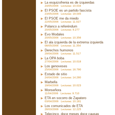
La esquizofrenia es de izquierdas
24/05/2006 Lecturas: 10.034
El PSOE es un partido fascista
23/05/2006 Lecturas: 19.045
El PSOE me da miedo
22/05/2006 Lecturas: 11.027
Polanco a referéndum
20/05/2006 Lecturas: 9.277
Evo Modales
20/05/2006 Lecturas: 10.356
El ala izquierda de la extrema izquierda
08/05/2006 Lecturas: 11.354
Derechos humonos
29/04/2006 Lecturas: 11.517
La OPA boba
27/04/2006 Lecturas: 10.018
Los genoveses
25/04/2006 Lecturas: 16.790
Estado de sitio
24/04/2006 Lecturas: 14.280
Marbella
19/04/2006 Lecturas: 10.023
Monseñora
11/04/2006 Lecturas: 9.710
ETA en socorro de Zapatero
03/04/2006 Lecturas: 10.181
Los comunicados de ETA
28/03/2006 Lecturas: 12.225
Telecinco, doce meses doce causas