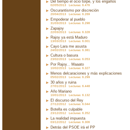
Del tiempo el ocio torpe, y los engaños
02/05/2013 Lecturas: 6.476
Oscurantismo por discreción
20/04/2013 Lecturas: 6.269
Empoderar al pueblo
31/03/2013 Lecturas: 6.298
Zapajoy
22/03/2013 Lecturas: 6.328
Rajoy ya está Maduro
13/03/2013 Lecturas: 6.001
Cayo Lara me asusta
24/02/2013 Lecturas: 6.381
Cultura o basura
23/02/2013 Lecturas: 6.053
Por Rajoy... Maaato
10/02/2013 Lecturas: 6.327
Menos delcaraciones y más explicaciones
05/02/2013 Lecturas: 6.299
30 años y ruina
27/01/2013 Lecturas: 6.448
Año Mariano
10/01/2013 Lecturas: 6.132
El discurso del Rey
27/12/2012 Lecturas: 6.044
Botella es culpable
23/12/2012 Lecturas: 6.352
La realidad impuesta
03/12/2012 Lecturas: 6.306
Detrás del PSOE irá el PP