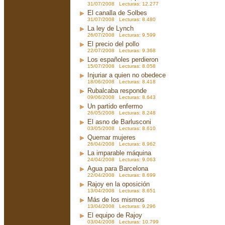
31/07/2008 Lecturas: 12.277
El canalla de Solbes
31/07/2008 Lecturas: 8.480
La ley de Lynch
26/07/2008 Lecturas: 9.599
El precio del pollo
22/07/2008 Lecturas: 9.368
Los españoles perdieron
15/07/2008 Lecturas: 8.058
Injuriar a quien no obedece
18/06/2008 Lecturas: 8.418
Rubalcaba responde
09/06/2008 Lecturas: 8.643
Un partido enfermo
26/05/2008 Lecturas: 8.248
El asno de Barlusconi
03/05/2008 Lecturas: 8.610
Quemar mujeres
26/04/2008 Lecturas: 8.962
La imparable máquina
24/04/2008 Lecturas: 9.063
Agua para Barcelona
22/04/2008 Lecturas: 8.699
Rajoy en la oposición
13/04/2008 Lecturas: 8.651
Más de los mismos
13/04/2008 Lecturas: 9.296
El equipo de Rajoy
03/04/2008 Lecturas: 10.799