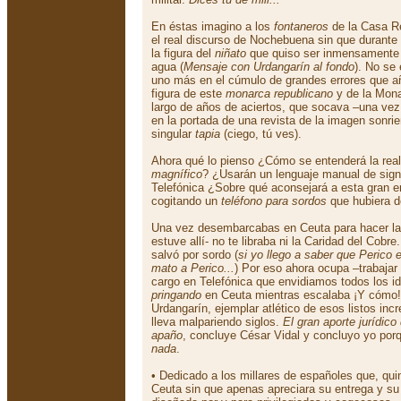
En éstas imagino a los
fontaneros
de la Casa R
el real discurso de Nochebuena sin que durante 
la figura del
niñato
que quiso ser inmensamente r
agua (
Mensaje con Urdangarín al fondo
). No se
uno más en el cúmulo de grandes errores que a
figura de este
monarca republicano
y de la Mona
largo de años de aciertos, que socava –una vez 
en la portada de una revista de la imagen sonrien
singular
tapia
(ciego, tú ves).
Ahora qué lo pienso ¿Cómo se entenderá la real
magnífico
? ¿Usarán un lenguaje manual de sig
Telefónica ¿Sobre qué aconsejará a esta gran
cogitando un
teléfono para sordos
que hubiera de
Una vez desembarcabas en Ceuta para hacer la
estuve allí- no te libraba ni la Caridad del Cob
salvó por sordo (
si yo llego a saber que Perico e
mato a Perico...
) Por eso ahora ocupa –trabajar 
cargo en Telefónica que envidiamos todos los 
pringando
en Ceuta mientras escalaba ¡Y cómo! 
Urdangarín, ejemplar atlético de esos listos inc
lleva malpariendo siglos.
El gran aporte jurídico
apaño
, concluye César Vidal y concluyo yo porq
nada
.
• Dedicado a los millares de españoles que, quin
Ceuta sin que apenas apreciara su entrega y s