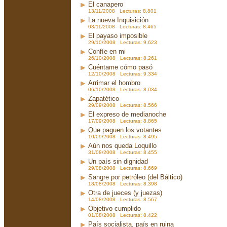
El canapero
13/11/2008 Lecturas: 8.801
La nueva Inquisición
03/11/2008 Lecturas: 8.465
El payaso imposible
29/10/2008 Lecturas: 9.623
Confíe en mi
26/10/2008 Lecturas: 8.261
Cuéntame cómo pasó
12/10/2008 Lecturas: 9.334
Arrimar el hombro
06/10/2008 Lecturas: 8.034
Zapatético
29/09/2008 Lecturas: 8.566
El expreso de medianoche
17/09/2008 Lecturas: 8.865
Que paguen los votantes
10/09/2008 Lecturas: 8.495
Aún nos queda Loquillo
31/08/2008 Lecturas: 8.455
Un país sin dignidad
29/08/2008 Lecturas: 8.669
Sangre por petróleo (del Báltico)
18/08/2008 Lecturas: 8.398
Otra de jueces (y juezas)
14/08/2008 Lecturas: 8.567
Objetivo cumplido
01/08/2008 Lecturas: 8.422
País socialista, país en ruina