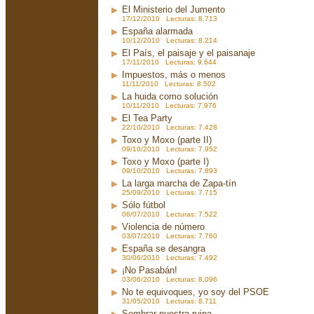
El Ministerio del Jumento
17/12/2010 Lecturas: 8.713
España alarmada
10/12/2010 Lecturas: 8.214
El País, el paisaje y el paisanaje
17/11/2010 Lecturas: 9.644
Impuestos, más o menos
11/11/2010 Lecturas: 8.502
La huida como solución
10/11/2010 Lecturas: 7.976
El Tea Party
22/10/2010 Lecturas: 7.428
Toxo y Moxo (parte II)
09/10/2010 Lecturas: 7.952
Toxo y Moxo (parte I)
09/10/2010 Lecturas: 7.893
La larga marcha de Zapa-tín
25/09/2010 Lecturas: 7.715
Sólo fútbol
06/07/2010 Lecturas: 7.522
Violencia de número
03/07/2010 Lecturas: 7.760
España se desangra
30/06/2010 Lecturas: 7.492
¡No Pasabán!
03/06/2010 Lecturas: 8.096
No te equivoques, yo soy del PSOE
31/05/2010 Lecturas: 8.711
Sembrar nuestra ruina