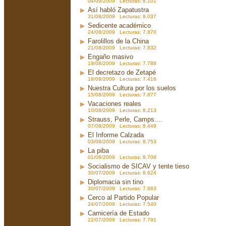
04/09/2009 Lecturas: 8.101
Así habló Zapatustra
31/08/2009 Lecturas: 8.037
Sedicente académico
24/08/2009 Lecturas: 7.870
Farolillos de la China
21/08/2009 Lecturas: 7.832
Engaño masivo
19/08/2009 Lecturas: 7.788
El decretazo de Zetapé
18/08/2009 Lecturas: 7.416
Nuestra Cultura por los suelos
15/08/2009 Lecturas: 7.877
Vacaciones reales
10/08/2009 Lecturas: 8.213
Strauss, Perle, Camps....
07/08/2009 Lecturas: 8.449
El Informe Calzada
03/08/2009 Lecturas: 8.753
La piba
01/08/2009 Lecturas: 8.708
Socialismo de SICAV y tente tieso
30/07/2009 Lecturas: 8.624
Diplomacia sin tino
30/07/2009 Lecturas: 7.883
Cerco al Partido Popular
24/07/2009 Lecturas: 7.540
Carnicería de Estado
22/07/2009 Lecturas: 7.791