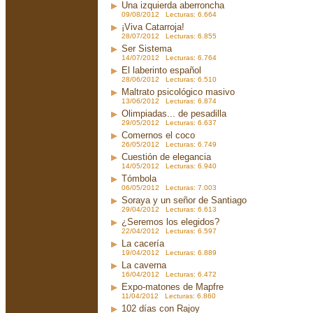
Una izquierda aberroncha
09/08/2012 Lecturas: 6.664
¡Viva Catarroja!
28/07/2012 Lecturas: 6.855
Ser Sistema
14/07/2012 Lecturas: 6.764
El laberinto español
28/06/2012 Lecturas: 6.510
Maltrato psicológico masivo
13/06/2012 Lecturas: 6.874
Olimpiadas... de pesadilla
29/05/2012 Lecturas: 6.637
Comernos el coco
26/05/2012 Lecturas: 6.749
Cuestión de elegancia
14/05/2012 Lecturas: 6.940
Tómbola
06/05/2012 Lecturas: 7.003
Soraya y un señor de Santiago
29/04/2012 Lecturas: 6.613
¿Seremos los elegidos?
22/04/2012 Lecturas: 6.597
La cacería
19/04/2012 Lecturas: 6.889
La caverna
16/04/2012 Lecturas: 6.472
Expo-matones de Mapfre
11/04/2012 Lecturas: 6.860
102 días con Rajoy