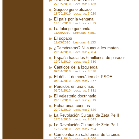
27/05/2010 Lecturas: 8.136
Saqueo generalizado
18/05/2010 Lecturas: 7.929
El país por la ventana
14/05/2010 Lecturas: 7.879
La falange garzonita
11/05/2010 Lecturas: 7.861
El sopapo
11/05/2010 Lecturas: 8.133
¿Demócratas? Ni aunque les maten
29/04/2010 Lecturas: 7.704
España hacia los 6 millones de parados
19/04/2010 Lecturas: 7.730
Cánticos de la Izquierda
09/04/2010 Lecturas: 8.378
El déficit democrático del PSOE
05/04/2010 Lecturas: 7.377
Perdidos en una crisis
01/04/2010 Lecturas: 7.831
El vejestorio doctrinario
26/03/2010 Lecturas: 7.619
Echar unas cuentas
22/03/2010 Lecturas: 7.529
La Revolución Cultural de Zeta Pe II
17/03/2010 Lecturas: 8.043
La Revolución Cultural de Zeta Pe I
17/03/2010 Lecturas: 7.594
Con confianza saldremos de la crisis
02/03/2010 Lecturas: 8.069