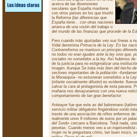
acerca de las disensiones
seculares que España mantiene
con otros países en los que triunfó
la Reforma (
las diferencias que
España tiene... con otras naciones
arranca de una visión del trabajo o
del mundo de las finanzas que procede de la E
Pero cuando más ajustadas veo sus líneas a nu
Vidal denomina
Primacía de la Ley
.
En las naci
Contrarreforma se mantuvo un principio diferent
no todos no eran iguales ante la ley sino que, p
sociales no sometidos a la ley
. Así hubimos de e
de la justicia para no
estigmatizar
una institució
imagen. Aunque
Se trata más bien del hecho de
sectores importantes de la población –fundament
la Monarquía– no estuvieran sometidos a la Ley
(
infante socialmente difunto
) es evidente: lluev
salvar la cara
al protagonista de esta pavana. P
mañana nos desayunamos con una nueva notic
comportamiento de tan gran
benefactor
.
Anteayer fue que este
as
del balonmano (
talón
servicio militar obligatorio fingiéndose
sordo tota
través de una asociación de niños enfermos de
realmente unos 9 millones de euros por un pala
del Sordo
- cercano a Barcelona. Total nada, uno
pesetas. Cuando menos veo a un
trapisondista
mujer no le preguntara cómo, tan buen mozo, se 
militar.
Dices tú de mili...