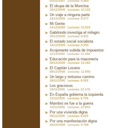
05/01/2007 Lecturas: 9.483
El okupa de la Moncloa
26/12/2006 Lecturas: 10.102
Un viaje a ninguna parte
24/12/2006 Lecturas: 9.077
Mi Gente
24/12/2006 Lecturas: 10.623
Gabilondo investiga el milagro
20/12/2006 Lecturas: 9.451
El estado social socialista
14/12/2006 Lecturas: 9.552
Acojonante subida de impuestos
11/12/2006 Lecturas: 12.299
Educación para la masonería
08/12/2006 Lecturas: 13.293
El Capitán Lozano
08/12/2006 Lecturas: 12.950
Un largo y tortuoso camino
29/11/2006 Lecturas: 9.093
Los graciosos
19/11/2006 Lecturas: 12.176
En España gobierna la izquierda
13/11/2006 Lecturas: 9.759
Mambrú se fue a la guerra
10/11/2006 Lecturas: 12.803
Por una vivienda digna
08/11/2006 Lecturas: 9.625
Por una manifestación digna
30/10/2006 Lecturas: 9.709