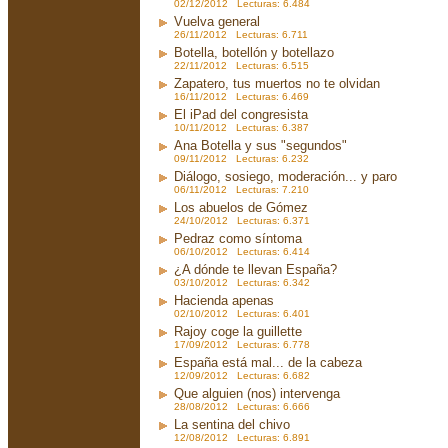
02/12/2012 Lecturas: 6.484
Vuelva general
26/11/2012 Lecturas: 6.711
Botella, botellón y botellazo
22/11/2012 Lecturas: 6.515
Zapatero, tus muertos no te olvidan
16/11/2012 Lecturas: 6.469
El iPad del congresista
10/11/2012 Lecturas: 6.387
Ana Botella y sus "segundos"
09/11/2012 Lecturas: 6.232
Diálogo, sosiego, moderación... y paro
06/11/2012 Lecturas: 7.210
Los abuelos de Gómez
24/10/2012 Lecturas: 6.371
Pedraz como síntoma
06/10/2012 Lecturas: 6.414
¿A dónde te llevan España?
03/10/2012 Lecturas: 6.342
Hacienda apenas
02/10/2012 Lecturas: 6.401
Rajoy coge la guillette
17/09/2012 Lecturas: 6.778
España está mal... de la cabeza
12/09/2012 Lecturas: 6.682
Que alguien (nos) intervenga
28/08/2012 Lecturas: 6.666
La sentina del chivo
12/08/2012 Lecturas: 6.891