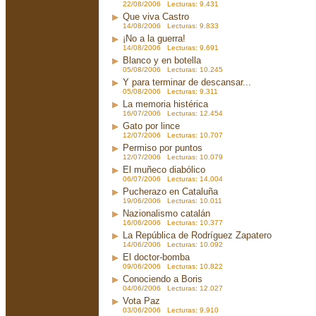
22/08/2006 Lecturas: 9.431
Que viva Castro
14/08/2006 Lecturas: 9.833
¡No a la guerra!
14/08/2006 Lecturas: 9.691
Blanco y en botella
05/08/2006 Lecturas: 10.245
Y para terminar de descansar...
05/08/2006 Lecturas: 9.311
La memoria histérica
16/07/2006 Lecturas: 12.454
Gato por lince
12/07/2006 Lecturas: 10.707
Permiso por puntos
12/07/2006 Lecturas: 10.079
El muñeco diabólico
06/07/2006 Lecturas: 14.004
Pucherazo en Cataluña
19/06/2006 Lecturas: 10.011
Nazionalismo catalán
16/06/2006 Lecturas: 10.377
La República de Rodríguez Zapatero
14/06/2006 Lecturas: 10.092
El doctor-bomba
09/06/2006 Lecturas: 10.822
Conociendo a Boris
04/06/2006 Lecturas: 12.027
Vota Paz
03/06/2006 Lecturas: 9.910