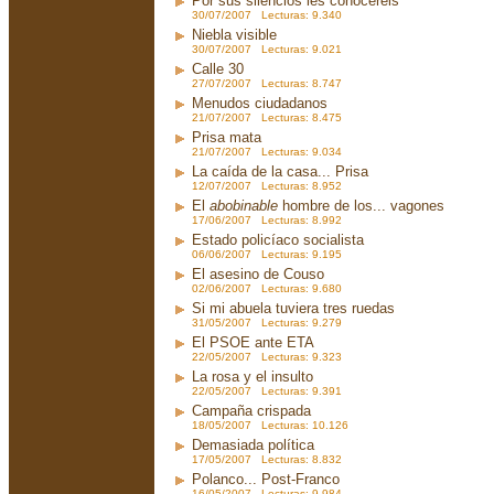
Por sus silencios les conoceréis
30/07/2007 Lecturas: 9.340
Niebla visible
30/07/2007 Lecturas: 9.021
Calle 30
27/07/2007 Lecturas: 8.747
Menudos ciudadanos
21/07/2007 Lecturas: 8.475
Prisa mata
21/07/2007 Lecturas: 9.034
La caída de la casa... Prisa
12/07/2007 Lecturas: 8.952
El
abobinable
hombre de los... vagones
17/06/2007 Lecturas: 8.992
Estado policíaco socialista
06/06/2007 Lecturas: 9.195
El asesino de Couso
02/06/2007 Lecturas: 9.680
Si mi abuela tuviera tres ruedas
31/05/2007 Lecturas: 9.279
El PSOE ante ETA
22/05/2007 Lecturas: 9.323
La rosa y el insulto
22/05/2007 Lecturas: 9.391
Campaña crispada
18/05/2007 Lecturas: 10.126
Demasiada política
17/05/2007 Lecturas: 8.832
Polanco... Post-Franco
16/05/2007 Lecturas: 9.984