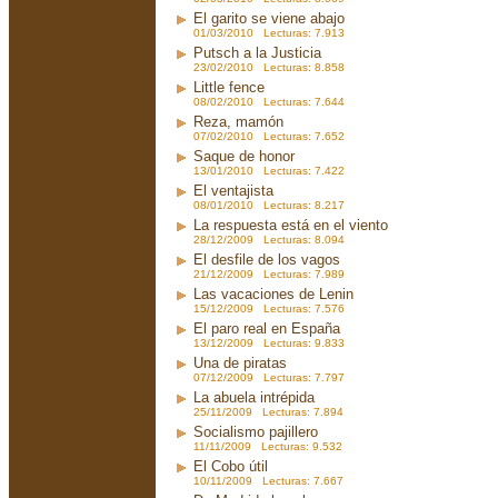
El garito se viene abajo
01/03/2010 Lecturas: 7.913
Putsch a la Justicia
23/02/2010 Lecturas: 8.858
Little fence
08/02/2010 Lecturas: 7.644
Reza, mamón
07/02/2010 Lecturas: 7.652
Saque de honor
13/01/2010 Lecturas: 7.422
El ventajista
08/01/2010 Lecturas: 8.217
La respuesta está en el viento
28/12/2009 Lecturas: 8.094
El desfile de los vagos
21/12/2009 Lecturas: 7.989
Las vacaciones de Lenin
15/12/2009 Lecturas: 7.576
El paro real en España
13/12/2009 Lecturas: 9.833
Una de piratas
07/12/2009 Lecturas: 7.797
La abuela intrépida
25/11/2009 Lecturas: 7.894
Socialismo pajillero
11/11/2009 Lecturas: 9.532
El Cobo útil
10/11/2009 Lecturas: 7.667