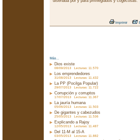
diseñada por y para privilegiados y cogecosas.
Imprimir
E
Más...
Dios existe
08/09/2013 Lecturas: 11.570
Los emprendedores
31/08/2013 Lecturas: 11.432
La PP (Pocilga Popular)
29/07/2013 Lecturas: 11.722
Corrupción y corruptos
17/07/2013 Lecturas: 11.367
La jauría humana
05/06/2013 Lecturas: 11.503
De gigantes y cabezudos
25/05/2013 Lecturas: 11.536
Explicando a Rajoy
12/05/2013 Lecturas: 11.487
Del 11-M al 15-A
03/05/2013 Lecturas: 11.882