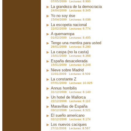
07/05/2009 Lecturas: 8.900
La grandeza de la democracia
24/04/2009 Lecturas: 8.345
Yo no soy ése
15/04/2009 Lecturas: 8.038
La escopeta nacional
22/02/2009 Lecturas: 8.774
A quemarropa
01/02/2009 Lecturas: 8.405
Tengo una mentira para usted
28/01/2009 Lecturas: 8.280
La caspa (no la casta)
15/01/2009 Lecturas: 8.368
España desacelerada
15/01/2009 Lecturas: 9.248
Nieve sobre Madrid
11/01/2009 Lecturas: 8.509
La constante Z
07/01/2009 Lecturas: 10.025
Annus horribilis
31/12/2008 Lecturas: 8.140
Un hotel de Mallorca
22/12/2008 Lecturas: 8.110
Maravillas de España
03/12/2008 Lecturas: 8.521
El sueño americano
02/12/2008 Lecturas: 8.174
Los nuevos caciques
27/11/2008 Lecturas: 8.567