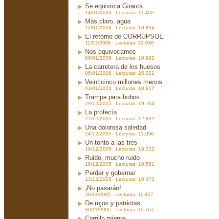
Se equivoca Girauta
14/01/2006 Lecturas: 11.402
Más claro, agua
12/01/2006 Lecturas: 10.854
El retorno de CORRUPSOE
11/01/2006 Lecturas: 12.036
Nos equivocamos
09/01/2006 Lecturas: 10.992
La carretera de los huesos
05/01/2006 Lecturas: 25.202
Veinticinco millones menos
03/01/2006 Lecturas: 10.917
Trampa para bobos
29/12/2005 Lecturas: 19.764
La profecía
27/12/2005 Lecturas: 12.892
Una dolorosa soledad
24/12/2005 Lecturas: 11.096
Un tonto a las tres
19/12/2005 Lecturas: 18.332
Ruido, mucho ruido
18/12/2005 Lecturas: 10.581
Perder y gobernar
13/12/2005 Lecturas: 10.473
¡No pasarán!
30/11/2005 Lecturas: 11.427
De rojos y patriotas
30/11/2005 Lecturas: 10.767
Carrillo miente