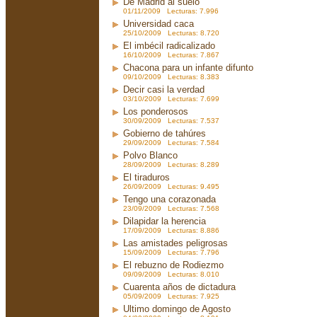
De Madrid al suelo
01/11/2009 Lecturas: 7.996
Universidad caca
25/10/2009 Lecturas: 8.720
El imbécil radicalizado
16/10/2009 Lecturas: 7.867
Chacona para un infante difunto
09/10/2009 Lecturas: 8.383
Decir casi la verdad
03/10/2009 Lecturas: 7.699
Los ponderosos
30/09/2009 Lecturas: 7.537
Gobierno de tahúres
29/09/2009 Lecturas: 7.584
Polvo Blanco
28/09/2009 Lecturas: 8.289
El tiraduros
26/09/2009 Lecturas: 9.495
Tengo una corazonada
23/09/2009 Lecturas: 7.568
Dilapidar la herencia
17/09/2009 Lecturas: 8.886
Las amistades peligrosas
15/09/2009 Lecturas: 7.796
El rebuzno de Rodiezmo
09/09/2009 Lecturas: 8.010
Cuarenta años de dictadura
05/09/2009 Lecturas: 7.925
Ultimo domingo de Agosto