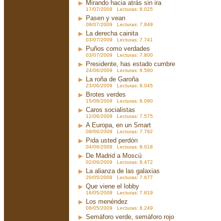
Mirando hacia atrás sin ira
17/07/2009 Lecturas: 8.025
Pasen y vean
08/07/2009 Lecturas: 7.849
La derecha cainita
03/07/2009 Lecturas: 7.741
Puños como verdades
03/07/2009 Lecturas: 7.800
Presidente, has estado cumbre
24/06/2009 Lecturas: 8.580
La roña de Garoña
23/06/2009 Lecturas: 8.045
Brotes verdes
15/06/2009 Lecturas: 8.090
Caros socialistas
12/06/2009 Lecturas: 7.575
A Europa, en un Smart
09/06/2009 Lecturas: 7.792
Pida usted perdón
04/06/2009 Lecturas: 8.018
De Madrid a Moscú
02/06/2009 Lecturas: 8.472
La alianza de las galaxias
20/05/2009 Lecturas: 7.677
Que viene el lobby
16/05/2009 Lecturas: 7.819
Los menéndez
08/05/2009 Lecturas: 8.249
Semáforo verde, semáforo rojo