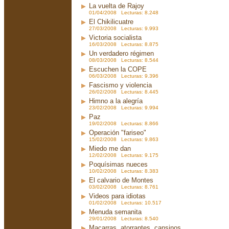
La vuelta de Rajoy
01/04/2008 Lecturas: 8.248
El Chikilicuatre
27/03/2008 Lecturas: 9.993
Victoria socialista
16/03/2008 Lecturas: 8.875
Un verdadero régimen
08/03/2008 Lecturas: 8.544
Escuchen la COPE
06/03/2008 Lecturas: 9.396
Fascismo y violencia
26/02/2008 Lecturas: 8.445
Himno a la alegría
23/02/2008 Lecturas: 9.994
Paz
19/02/2008 Lecturas: 8.866
Operación "fariseo"
15/02/2008 Lecturas: 9.863
Miedo me dan
12/02/2008 Lecturas: 9.175
Poquísimas nueces
10/02/2008 Lecturas: 8.383
El calvario de Montes
03/02/2008 Lecturas: 8.761
Videos para idiotas
01/02/2008 Lecturas: 10.517
Menuda semanita
29/01/2008 Lecturas: 8.540
Macarras, atorrantes, cansinos