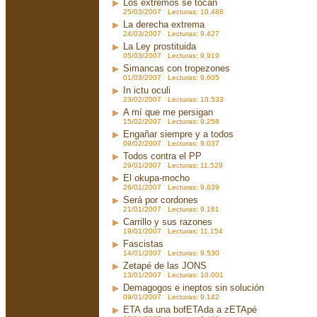
Los extremos se tocan
25/03/2007 Lecturas: 10.488
La derecha extrema
24/03/2007 Lecturas: 9.427
La Ley prostituida
05/03/2007 Lecturas: 9.919
Simancas con tropezones
01/03/2007 Lecturas: 9.605
In ictu oculi
23/02/2007 Lecturas: 10.533
A mí que me persigan
15/02/2007 Lecturas: 9.258
Engañar siempre y a todos
09/02/2007 Lecturas: 9.037
Todos contra el PP
29/01/2007 Lecturas: 11.529
El okupa-mocho
26/01/2007 Lecturas: 9.639
Será por cordones
21/01/2007 Lecturas: 9.161
Carrillo y sus razones
19/01/2007 Lecturas: 11.154
Fascistas
14/01/2007 Lecturas: 9.530
Zetapé de las JONS
13/01/2007 Lecturas: 10.001
Demagogos e ineptos sin solución
09/01/2007 Lecturas: 9.142
ETA da una bofETAda a zETApé