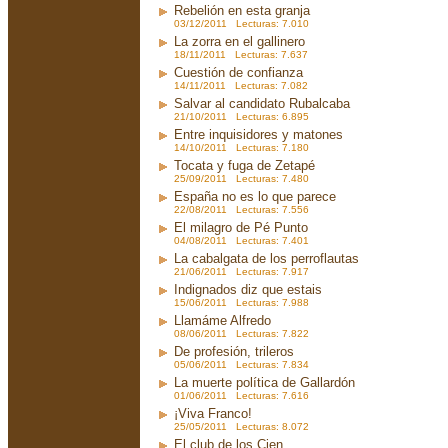
Rebelión en esta granja
03/12/2011 Lecturas: 7.010
La zorra en el gallinero
18/11/2011 Lecturas: 7.637
Cuestión de confianza
14/11/2011 Lecturas: 7.082
Salvar al candidato Rubalcaba
21/10/2011 Lecturas: 6.895
Entre inquisidores y matones
14/10/2011 Lecturas: 7.180
Tocata y fuga de Zetapé
25/09/2011 Lecturas: 7.480
España no es lo que parece
22/08/2011 Lecturas: 7.556
El milagro de Pé Punto
04/08/2011 Lecturas: 7.401
La cabalgata de los perroflautas
21/06/2011 Lecturas: 7.917
Indignados diz que estais
15/06/2011 Lecturas: 7.988
Llamáme Alfredo
08/06/2011 Lecturas: 7.822
De profesión, trileros
05/06/2011 Lecturas: 7.834
La muerte política de Gallardón
01/06/2011 Lecturas: 7.616
¡Viva Franco!
25/05/2011 Lecturas: 8.072
El club de los Cien