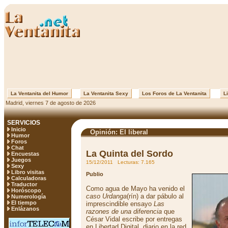
La Ventanita del Humor
La Ventanita Sexy
Los Foros de La Ventanita
Li
Madrid, viernes 7 de agosto de 2026
SERVICIOS
Inicio
Opinión: El liberal
Humor
Foros
Chat
La Quinta del Sordo
Encuestas
Juegos
15/12/2011 Lecturas: 7.165
Sexy
Libro visitas
Publio
Calculadoras
Traductor
Como agua de Mayo ha venido el
Horóscopo
caso Urdanga
(rín) a dar pábulo al
Numerología
El tiempo
imprescindible ensayo
Las
Enlázanos
razones de una diferencia
que
César Vidal escribe por entregas
en Libertad Digital, diario en la red,