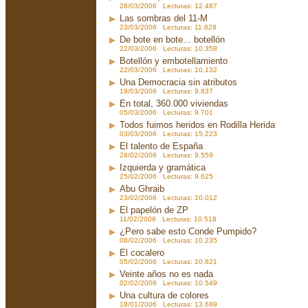
28/03/2006 Lecturas: 12.487
Las sombras del 11-M
23/03/2006 Lecturas: 11.628
De bote en bote... botellón
22/03/2006 Lecturas: 10.358
Botellón y embotellamiento
22/03/2006 Lecturas: 10.132
Una Democracia sin atributos
19/03/2006 Lecturas: 9.837
En total, 360.000 viviendas
05/03/2006 Lecturas: 9.701
Todos fuimos heridos en Rodilla Herida
03/03/2006 Lecturas: 15.223
El talento de España
28/02/2006 Lecturas: 9.559
Izquierda y gramática
25/02/2006 Lecturas: 9.625
Abu Ghraib
23/02/2006 Lecturas: 10.012
El papelón de ZP
11/02/2006 Lecturas: 10.518
¿Pero sabe esto Conde Pumpido?
08/02/2006 Lecturas: 10.235
El cocalero
05/02/2006 Lecturas: 10.821
Veinte años no es nada
02/02/2006 Lecturas: 10.549
Una cultura de colores
18/01/2006 Lecturas: 13.689