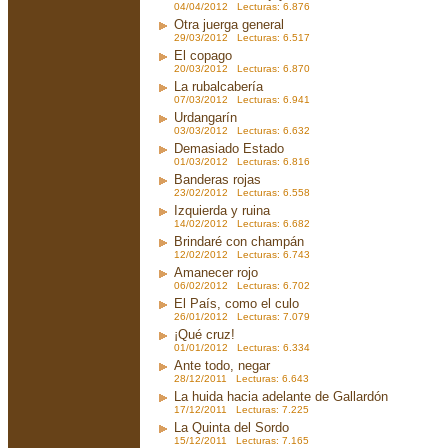
04/04/2012 Lecturas: 6.876
Otra juerga general
29/03/2012 Lecturas: 6.517
El copago
20/03/2012 Lecturas: 6.870
La rubalcabería
07/03/2012 Lecturas: 6.941
Urdangarín
03/03/2012 Lecturas: 6.632
Demasiado Estado
01/03/2012 Lecturas: 6.816
Banderas rojas
23/02/2012 Lecturas: 6.558
Izquierda y ruina
14/02/2012 Lecturas: 6.682
Brindaré con champán
12/02/2012 Lecturas: 6.743
Amanecer rojo
06/02/2012 Lecturas: 6.702
El País, como el culo
26/01/2012 Lecturas: 7.079
¡Qué cruz!
01/01/2012 Lecturas: 6.334
Ante todo, negar
28/12/2011 Lecturas: 6.643
La huida hacia adelante de Gallardón
17/12/2011 Lecturas: 7.225
La Quinta del Sordo
15/12/2011 Lecturas: 7.165