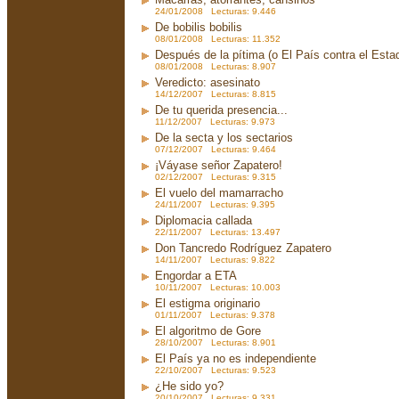
24/01/2008 Lecturas: 9.446
De bobilis bobilis
08/01/2008 Lecturas: 11.352
Después de la pítima (o El País contra el Est
08/01/2008 Lecturas: 8.907
Veredicto: asesinato
14/12/2007 Lecturas: 8.815
De tu querida presencia...
11/12/2007 Lecturas: 9.973
De la secta y los sectarios
07/12/2007 Lecturas: 9.464
¡Váyase señor Zapatero!
02/12/2007 Lecturas: 9.315
El vuelo del mamarracho
24/11/2007 Lecturas: 9.395
Diplomacia callada
22/11/2007 Lecturas: 13.497
Don Tancredo Rodríguez Zapatero
14/11/2007 Lecturas: 9.822
Engordar a ETA
10/11/2007 Lecturas: 10.003
El estigma originario
01/11/2007 Lecturas: 9.378
El algoritmo de Gore
28/10/2007 Lecturas: 8.901
El País ya no es independiente
22/10/2007 Lecturas: 9.523
¿He sido yo?
20/10/2007 Lecturas: 9.331