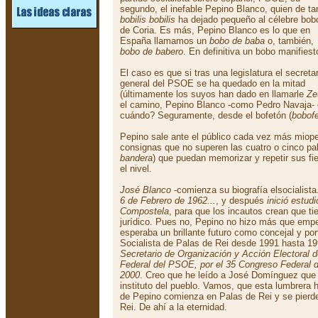
segundo, el inefable Pepino Blanco, quien de ta
bobilis bobilis
ha dejado pequeño al célebre bob
de Coria. Es más, Pepino Blanco es lo que en
España llamamos un
bobo de baba
o, también,
bobo de babero
. En definitiva un bobo manifiest
El caso es que si tras una legislatura el secretar
general del PSOE se ha quedado en la mitad
(últimamente los suyos han dado en llamarle
Ze
el camino, Pepino Blanco -como Pedro Navaja-
cuándo? Seguramente, desde el bofetón (
bobof
Pepino sale ante el público cada vez más miope
consignas que no superen las cuatro o cinco pal
bandera
) que puedan memorizar y repetir sus fiel
el nivel.
José Blanco
-comienza su biografía elsocialist
6 de Febrero de 1962...
, y después
inició estud
Compostela
, para que los incautos crean que t
jurídico. Pues no, Pepino no hizo más que empe
esperaba un brillante futuro como concejal y po
Socialista de Palas de Rei desde 1991 hasta 1
Secretario de Organización y Acción Electoral d
Federal del PSOE, por el 35 Congreso Federal de
2000
. Creo que he leído a José Domínguez que t
instituto del pueblo. Vamos, que esta lumbrer
de Pepino comienza en Palas de Rei y se pierde
Rei. De ahí a la eternidad.