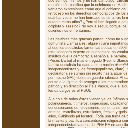
que son los mismos y no han cambiado. Difícil
reunión más pacífica que la celebrada en Madrid
vertieron expresiones como que el gobierno de
retroceso en los derechos democráticos de los
cuántas veces no han berreado estos ultras lo 
durante estos años? ¿Pero si han llegado a acus
golpista y asesino? No voy a seguir, porque lo
quienes nos enfrentamos.
Las palabras más gruesas parten, cómo no y co
comunista Llamazares, alguien cuya importanci
al que los socialistas lamen las suelas en 200
este bananero experto en pucherazos ha vomita
insultos que la democracia española le permite,
(Peces Barba) al más entregado (Pepino Blanco) 
familia socialista ha dado a esta nación
discutid
independentistas y los frentepopulistas, claro).
declaratoria se suman sin recato hasta aquello
por mucho GAL) debieran guardar silencio. Al cab
acuse a la Iglesia de proteger a los maltratado
partido y en dirección al País Vasco, que si alg
les da cargos es el PSOE.
A la cola de todos éstos vienen ya los ínfimos s
polanquineros, titiriteros, cogecosas, cazacán
concesionarios de televisiones, ponemanos, oene
artistas, estrellazas, estrellados, freakis y gor
ellos, Gabilondo (el locutor). Toda una turba de
la masiva y pacífica concentración religiosa com
independentistas vascos del PNV-EA en aquella