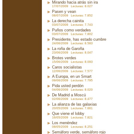
Mirando hacia atrás sin ira
17/07/2009 Lecturas: 8.027
Pasen y vean
08/07/2009 Lecturas: 7.852
La derecha cainita
03/07/2009 Lecturas: 7.743
Puños como verdades
03/07/2009 Lecturas: 7.802
Presidente, has estado cumbre
24/06/2009 Lecturas: 8.583
La roña de Garoña
23/06/2009 Lecturas: 8.047
Brotes verdes
15/06/2009 Lecturas: 8.093
Caros socialistas
12/06/2009 Lecturas: 7.577
A Europa, en un Smart
09/06/2009 Lecturas: 7.795
Pida usted perdón
04/06/2009 Lecturas: 8.020
De Madrid a Moscú
02/06/2009 Lecturas: 8.477
La alianza de las galaxias
20/05/2009 Lecturas: 7.681
Que viene el lobby
16/05/2009 Lecturas: 7.821
Los menéndez
08/05/2009 Lecturas: 8.251
Semáforo verde, semáforo rojo