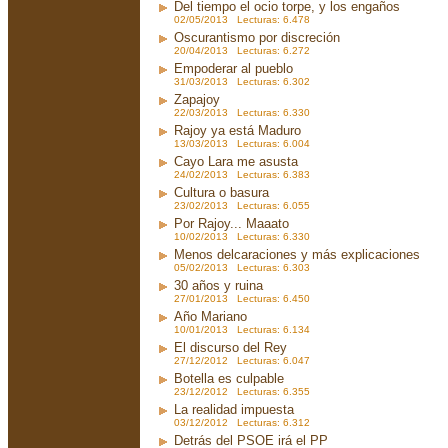
Del tiempo el ocio torpe, y los engaños
02/05/2013 Lecturas: 6.478
Oscurantismo por discreción
20/04/2013 Lecturas: 6.272
Empoderar al pueblo
31/03/2013 Lecturas: 6.302
Zapajoy
22/03/2013 Lecturas: 6.330
Rajoy ya está Maduro
13/03/2013 Lecturas: 6.004
Cayo Lara me asusta
24/02/2013 Lecturas: 6.383
Cultura o basura
23/02/2013 Lecturas: 6.055
Por Rajoy... Maaato
10/02/2013 Lecturas: 6.330
Menos delcaraciones y más explicaciones
05/02/2013 Lecturas: 6.303
30 años y ruina
27/01/2013 Lecturas: 6.450
Año Mariano
10/01/2013 Lecturas: 6.134
El discurso del Rey
27/12/2012 Lecturas: 6.047
Botella es culpable
23/12/2012 Lecturas: 6.355
La realidad impuesta
03/12/2012 Lecturas: 6.312
Detrás del PSOE irá el PP