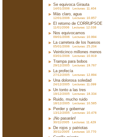
Se equivoca Girauta
14/01/2006 Lecturas: 11.404
Más claro, agua
12/01/2006 Lecturas: 10.857
El retorno de CORRUPSOE
11/01/2006 Lecturas: 12.038
Nos equivocamos
09/01/2006 Lecturas: 10.994
La carretera de los huesos
05/01/2006 Lecturas: 25.204
Veinticinco millones menos
03/01/2006 Lecturas: 10.919
Trampa para bobos
29/12/2005 Lecturas: 19.767
La profecía
27/12/2005 Lecturas: 12.894
Una dolorosa soledad
24/12/2005 Lecturas: 11.099
Un tonto a las tres
19/12/2005 Lecturas: 18.334
Ruido, mucho ruido
18/12/2005 Lecturas: 10.585
Perder y gobernar
13/12/2005 Lecturas: 10.476
¡No pasarán!
30/11/2005 Lecturas: 11.429
De rojos y patriotas
30/11/2005 Lecturas: 10.770