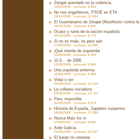
Zetapé asentado en la violencia
23/10/2006 Lecturas: 9.631
No nos engañemos, PSOE es ETA
19/10/2006 Lecturas: 12.084
El Guantánamo de Zetapé (Manifiesto contra la 
18/10/2006 Lecturas: 9.462
Ocaso y ruina de la nación española
05/10/2006 Lecturas: 9.776
Si no es malo, es peor aún
27/09/2006 Lecturas: 10.695
¡Qué mierda de izquierda!
23/09/2006 Lecturas: 9.450
11-S... de 2006
13/09/2006 Lecturas: 9.888
Una izquierda enferma
12/09/2006 Lecturas: 9.386
Votar o ser
06/09/2006 Lecturas: 10.216
La collares socialista
05/09/2006 Lecturas: 13.152
Peor, imposible
30/08/2006 Lecturas: 9.072
Historia de España, Zapatero suspenso
29/08/2006 Lecturas: 12.386
Nunca Mais los vi
27/08/2006 Lecturas: 9.640
Arde Galicia
22/08/2006 Lecturas: 10.297
El fuego no veranea