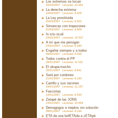
Los extremos se tocan
25/03/2007 Lecturas: 10.491
La derecha extrema
24/03/2007 Lecturas: 9.429
La Ley prostituida
05/03/2007 Lecturas: 9.922
Simancas con tropezones
01/03/2007 Lecturas: 9.608
In ictu oculi
23/02/2007 Lecturas: 10.537
A mí que me persigan
15/02/2007 Lecturas: 9.260
Engañar siempre y a todos
09/02/2007 Lecturas: 9.039
Todos contra el PP
29/01/2007 Lecturas: 11.531
El okupa-mocho
26/01/2007 Lecturas: 9.641
Será por cordones
21/01/2007 Lecturas: 9.163
Carrillo y sus razones
19/01/2007 Lecturas: 11.157
Fascistas
14/01/2007 Lecturas: 9.533
Zetapé de las JONS
13/01/2007 Lecturas: 10.004
Demagogos e ineptos sin solución
09/01/2007 Lecturas: 9.144
ETA da una bofETAda a zETApé