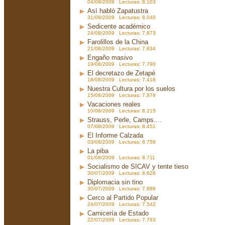
04/09/2009 Lecturas: 8.103
Así habló Zapatustra
31/08/2009 Lecturas: 8.040
Sedicente académico
24/08/2009 Lecturas: 7.873
Farolillos de la China
21/08/2009 Lecturas: 7.834
Engaño masivo
19/08/2009 Lecturas: 7.790
El decretazo de Zetapé
18/08/2009 Lecturas: 7.418
Nuestra Cultura por los suelos
15/08/2009 Lecturas: 7.879
Vacaciones reales
10/08/2009 Lecturas: 8.215
Strauss, Perle, Camps....
07/08/2009 Lecturas: 8.451
El Informe Calzada
03/08/2009 Lecturas: 8.758
La piba
01/08/2009 Lecturas: 8.711
Socialismo de SICAV y tente tieso
30/07/2009 Lecturas: 8.628
Diplomacia sin tino
30/07/2009 Lecturas: 7.886
Cerco al Partido Popular
24/07/2009 Lecturas: 7.542
Carnicería de Estado
22/07/2009 Lecturas: 7.793