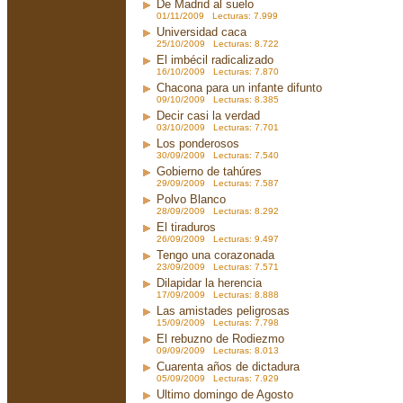
De Madrid al suelo
01/11/2009 Lecturas: 7.999
Universidad caca
25/10/2009 Lecturas: 8.722
El imbécil radicalizado
16/10/2009 Lecturas: 7.870
Chacona para un infante difunto
09/10/2009 Lecturas: 8.385
Decir casi la verdad
03/10/2009 Lecturas: 7.701
Los ponderosos
30/09/2009 Lecturas: 7.540
Gobierno de tahúres
29/09/2009 Lecturas: 7.587
Polvo Blanco
28/09/2009 Lecturas: 8.292
El tiraduros
26/09/2009 Lecturas: 9.497
Tengo una corazonada
23/09/2009 Lecturas: 7.571
Dilapidar la herencia
17/09/2009 Lecturas: 8.888
Las amistades peligrosas
15/09/2009 Lecturas: 7.798
El rebuzno de Rodiezmo
09/09/2009 Lecturas: 8.013
Cuarenta años de dictadura
05/09/2009 Lecturas: 7.929
Ultimo domingo de Agosto