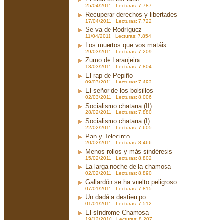
25/04/2011 Lecturas: 7.787
Recuperar derechos y libertades
17/04/2011 Lecturas: 7.722
Se va de Rodríguez
11/04/2011 Lecturas: 7.854
Los muertos que vos matáis
29/03/2011 Lecturas: 7.209
Zumo de Laranjeira
13/03/2011 Lecturas: 7.804
El rap de Pepiño
09/03/2011 Lecturas: 7.492
El señor de los bolsillos
02/03/2011 Lecturas: 8.006
Socialismo chatarra (II)
28/02/2011 Lecturas: 7.880
Socialismo chatarra (I)
22/02/2011 Lecturas: 7.605
Pan y Telecirco
20/02/2011 Lecturas: 8.466
Menos rollos y más sindéresis
15/02/2011 Lecturas: 8.802
La larga noche de la chamosa
02/02/2011 Lecturas: 8.890
Gallardón se ha vuelto peligroso
07/01/2011 Lecturas: 7.815
Un dadá a destiempo
01/01/2011 Lecturas: 7.512
El síndrome Chamosa
19/12/2010 Lecturas: 8.207