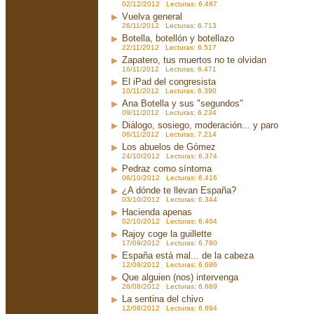
02/12/2012 Lecturas: 6.487
Vuelva general
26/11/2012 Lecturas: 6.713
Botella, botellón y botellazo
22/11/2012 Lecturas: 6.517
Zapatero, tus muertos no te olvidan
16/11/2012 Lecturas: 6.471
El iPad del congresista
10/11/2012 Lecturas: 6.390
Ana Botella y sus "segundos"
09/11/2012 Lecturas: 6.234
Diálogo, sosiego, moderación... y paro
06/11/2012 Lecturas: 7.214
Los abuelos de Gómez
24/10/2012 Lecturas: 6.374
Pedraz como síntoma
06/10/2012 Lecturas: 6.416
¿A dónde te llevan España?
03/10/2012 Lecturas: 6.344
Hacienda apenas
02/10/2012 Lecturas: 6.404
Rajoy coge la guillette
17/09/2012 Lecturas: 6.780
España está mal... de la cabeza
12/09/2012 Lecturas: 6.686
Que alguien (nos) intervenga
28/08/2012 Lecturas: 6.669
La sentina del chivo
12/08/2012 Lecturas: 6.894