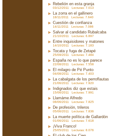
Rebelión en esta granja
03/12/2011 Lecturas: 7.013
La zorra en el gallinero
18/11/2011 Lecturas: 7.640
Cuestión de confianza
14/11/2011 Lecturas: 7.086
Salvar al candidato Rubalcaba
21/10/2011 Lecturas: 6.897
Entre inquisidores y matones
14/10/2011 Lecturas: 7.183
Tocata y fuga de Zetapé
25/09/2011 Lecturas: 7.484
España no es lo que parece
22/08/2011 Lecturas: 7.558
El milagro de Pé Punto
04/08/2011 Lecturas: 7.403
La cabalgata de los perroflautas
21/06/2011 Lecturas: 7.920
Indignados diz que estais
15/06/2011 Lecturas: 7.991
Llamáme Alfredo
08/06/2011 Lecturas: 7.825
De profesión, trileros
05/06/2011 Lecturas: 7.836
La muerte política de Gallardón
01/06/2011 Lecturas: 7.618
¡Viva Franco!
25/05/2011 Lecturas: 8.076
El club de los Cien