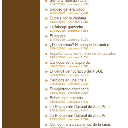
Sembrar nuestra ruina
27/05/2010 Lecturas: 8.138
Saqueo generalizado
18/05/2010 Lecturas: 7.931
El país por la ventana
14/05/2010 Lecturas: 7.881
La falange garzonita
11/05/2010 Lecturas: 7.863
El sopapo
11/05/2010 Lecturas: 8.136
¿Demócratas? Ni aunque les maten
29/04/2010 Lecturas: 7.706
España hacia los 6 millones de parados
19/04/2010 Lecturas: 7.734
Cánticos de la Izquierda
09/04/2010 Lecturas: 8.381
El déficit democrático del PSOE
05/04/2010 Lecturas: 7.379
Perdidos en una crisis
01/04/2010 Lecturas: 7.833
El vejestorio doctrinario
26/03/2010 Lecturas: 7.624
Echar unas cuentas
22/03/2010 Lecturas: 7.531
La Revolución Cultural de Zeta Pe II
17/03/2010 Lecturas: 8.045
La Revolución Cultural de Zeta Pe I
17/03/2010 Lecturas: 7.597
Con confianza saldremos de la crisis