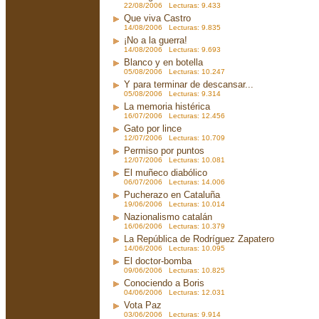
22/08/2006 Lecturas: 9.433
Que viva Castro
14/08/2006 Lecturas: 9.835
¡No a la guerra!
14/08/2006 Lecturas: 9.693
Blanco y en botella
05/08/2006 Lecturas: 10.247
Y para terminar de descansar...
05/08/2006 Lecturas: 9.314
La memoria histérica
16/07/2006 Lecturas: 12.456
Gato por lince
12/07/2006 Lecturas: 10.709
Permiso por puntos
12/07/2006 Lecturas: 10.081
El muñeco diabólico
06/07/2006 Lecturas: 14.006
Pucherazo en Cataluña
19/06/2006 Lecturas: 10.014
Nazionalismo catalán
16/06/2006 Lecturas: 10.379
La República de Rodríguez Zapatero
14/06/2006 Lecturas: 10.095
El doctor-bomba
09/06/2006 Lecturas: 10.825
Conociendo a Boris
04/06/2006 Lecturas: 12.031
Vota Paz
03/06/2006 Lecturas: 9.914