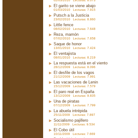
02/03/2010 Lecturas: 8.073
El garito se viene abajo
01/03/2010 Lecturas: 7.915
Putsch a la Justicia
23/02/2010 Lecturas: 8.860
Little fence
08/02/2010 Lecturas: 7.648
Reza, mamón
07/02/2010 Lecturas: 7.658
Saque de honor
13/01/2010 Lecturas: 7.424
El ventajista
08/01/2010 Lecturas: 8.219
La respuesta está en el viento
28/12/2009 Lecturas: 8.096
El desfile de los vagos
21/12/2009 Lecturas: 7.991
Las vacaciones de Lenin
15/12/2009 Lecturas: 7.579
El paro real en España
13/12/2009 Lecturas: 9.835
Una de piratas
07/12/2009 Lecturas: 7.799
La abuela intrépida
25/11/2009 Lecturas: 7.897
Socialismo pajillero
11/11/2009 Lecturas: 9.534
El Cobo útil
10/11/2009 Lecturas: 7.669