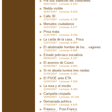
Por sus silencios les conoceréis
30/07/2007 Lecturas: 9.342
Niebla visible
30/07/2007 Lecturas: 9.025
Calle 30
27/07/2007 Lecturas: 8.749
Menudos ciudadanos
21/07/2007 Lecturas: 8.477
Prisa mata
21/07/2007 Lecturas: 9.036
La caída de la casa... Prisa
12/07/2007 Lecturas: 8.955
El
abobinable
hombre de los... vagones
17/06/2007 Lecturas: 8.995
Estado policíaco socialista
06/06/2007 Lecturas: 9.197
El asesino de Couso
02/06/2007 Lecturas: 9.682
Si mi abuela tuviera tres ruedas
31/05/2007 Lecturas: 9.282
El PSOE ante ETA
22/05/2007 Lecturas: 9.326
La rosa y el insulto
22/05/2007 Lecturas: 9.393
Campaña crispada
18/05/2007 Lecturas: 10.128
Demasiada política
17/05/2007 Lecturas: 8.835
Polanco... Post-Franco