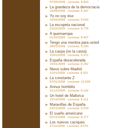
07/05/2009 Lecturas: 8.903
La grandeza de la democracia
24/04/2009 Lecturas: 8.347
Yo no soy ése
15/04/2009 Lecturas: 8.040
La escopeta nacional
22/02/2009 Lecturas: 8.776
A quemarropa
01/02/2009 Lecturas: 8.407
Tengo una mentira para usted
28/01/2009 Lecturas: 8.283
La caspa (no la casta)
15/01/2009 Lecturas: 8.371
España desacelerada
15/01/2009 Lecturas: 9.252
Nieve sobre Madrid
11/01/2009 Lecturas: 8.511
La constante Z
07/01/2009 Lecturas: 10.028
Annus horribilis
31/12/2008 Lecturas: 8.142
Un hotel de Mallorca
22/12/2008 Lecturas: 8.112
Maravillas de España
03/12/2008 Lecturas: 8.523
El sueño americano
02/12/2008 Lecturas: 8.177
Los nuevos caciques
27/11/2008 Lecturas: 8.570