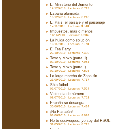
El Ministerio del Jumento
17/12/2010 Lecturas: 8.717
España alarmada
10/12/2010 Lecturas: 8.216
El País, el paisaje y el paisanaje
17/11/2010 Lecturas: 9.648
Impuestos, más o menos
11/11/2010 Lecturas: 8.504
La huida como solución
10/11/2010 Lecturas: 7.978
El Tea Party
22/10/2010 Lecturas: 7.430
Toxo y Moxo (parte II)
09/10/2010 Lecturas: 7.954
Toxo y Moxo (parte I)
09/10/2010 Lecturas: 7.895
La larga marcha de Zapa-tín
25/09/2010 Lecturas: 7.717
Sólo fútbol
06/07/2010 Lecturas: 7.524
Violencia de número
03/07/2010 Lecturas: 7.762
España se desangra
30/06/2010 Lecturas: 7.494
¡No Pasabán!
03/06/2010 Lecturas: 8.098
No te equivoques, yo soy del PSOE
31/05/2010 Lecturas: 8.713