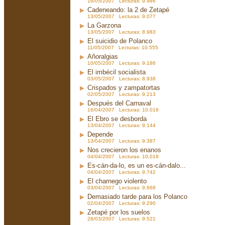
16/05/2007 Lecturas: 9.986
Cadeneando: la 2 de Zetapé
13/05/2007 Lecturas: 9.077
La Garzona
13/05/2007 Lecturas: 8.983
El suicidio de Polanco
11/05/2007 Lecturas: 10.555
Añoralgias
10/05/2007 Lecturas: 9.186
El imbécil socialista
03/05/2007 Lecturas: 8.938
Crispados y zampatortas
02/05/2007 Lecturas: 9.213
Después del Carnaval
16/04/2007 Lecturas: 10.016
El Ebro se desborda
13/04/2007 Lecturas: 9.144
Depende
13/04/2007 Lecturas: 9.387
Nos crecieron los enanos
04/04/2007 Lecturas: 10.018
Es-cán-da-lo, es un es-cán-dalo...
04/04/2007 Lecturas: 9.742
El charnego violento
03/04/2007 Lecturas: 9.668
Demasiado tarde para los Polanco
02/04/2007 Lecturas: 9.290
Zetapé por los suelos
28/03/2007 Lecturas: 9.521