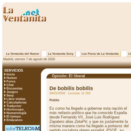
La Ventanita del Humor
La Ventanita Sexy
Los Foros de La Ventanita
Li
Madrid, viernes 7 de agosto de 2026
SERVICIOS
Inicio
Opinión: El liberal
Humor
Foros
Chat
De bobilis bobilis
Encuestas
Juegos
08/01/2008 Lecturas: 11.352
Sexy
Libro visitas
Publio
Calculadoras
Traductor
Es como ha llegado a gobernar esta nación el
Horóscopo
más nefasto político que ha conocido España
Numerología
El tiempo
desde Fernando VII, José Luis Rodríguez
Enlázanos
Zapatero alias
ZetaPé
; y que es justamente la
misma manera como ha llegado a portavoz del
partido socialista obrero español, PSOE, su