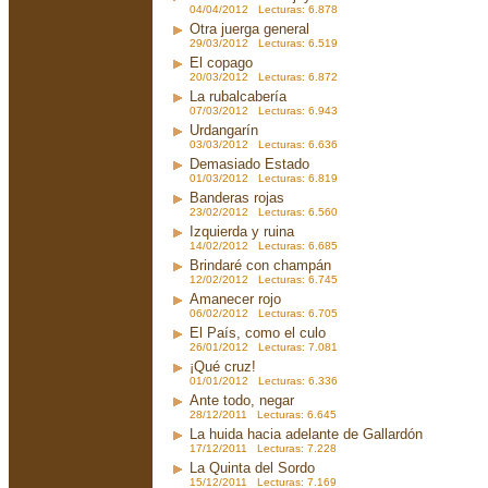
04/04/2012 Lecturas: 6.878
Otra juerga general
29/03/2012 Lecturas: 6.519
El copago
20/03/2012 Lecturas: 6.872
La rubalcabería
07/03/2012 Lecturas: 6.943
Urdangarín
03/03/2012 Lecturas: 6.636
Demasiado Estado
01/03/2012 Lecturas: 6.819
Banderas rojas
23/02/2012 Lecturas: 6.560
Izquierda y ruina
14/02/2012 Lecturas: 6.685
Brindaré con champán
12/02/2012 Lecturas: 6.745
Amanecer rojo
06/02/2012 Lecturas: 6.705
El País, como el culo
26/01/2012 Lecturas: 7.081
¡Qué cruz!
01/01/2012 Lecturas: 6.336
Ante todo, negar
28/12/2011 Lecturas: 6.645
La huida hacia adelante de Gallardón
17/12/2011 Lecturas: 7.228
La Quinta del Sordo
15/12/2011 Lecturas: 7.169