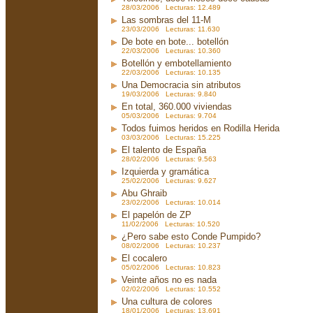
28/03/2006 Lecturas: 12.489
Las sombras del 11-M
23/03/2006 Lecturas: 11.630
De bote en bote... botellón
22/03/2006 Lecturas: 10.360
Botellón y embotellamiento
22/03/2006 Lecturas: 10.135
Una Democracia sin atributos
19/03/2006 Lecturas: 9.840
En total, 360.000 viviendas
05/03/2006 Lecturas: 9.704
Todos fuimos heridos en Rodilla Herida
03/03/2006 Lecturas: 15.225
El talento de España
28/02/2006 Lecturas: 9.563
Izquierda y gramática
25/02/2006 Lecturas: 9.627
Abu Ghraib
23/02/2006 Lecturas: 10.014
El papelón de ZP
11/02/2006 Lecturas: 10.520
¿Pero sabe esto Conde Pumpido?
08/02/2006 Lecturas: 10.237
El cocalero
05/02/2006 Lecturas: 10.823
Veinte años no es nada
02/02/2006 Lecturas: 10.552
Una cultura de colores
18/01/2006 Lecturas: 13.691