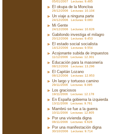
05/01/2007 Lecturas: 9.485
El okupa de la Moncloa
26/12/2006 Lecturas: 10.104
Un viaje a ninguna parte
24/12/2006 Lecturas: 9.080
Mi Gente
24/12/2006 Lecturas: 10.626
Gabilondo investiga el milagro
20/12/2006 Lecturas: 9.453
El estado social socialista
14/12/2006 Lecturas: 9.554
Acojonante subida de impuestos
11/12/2006 Lecturas: 12.301
Educación para la masonería
08/12/2006 Lecturas: 13.296
El Capitán Lozano
08/12/2006 Lecturas: 12.953
Un largo y tortuoso camino
29/11/2006 Lecturas: 9.095
Los graciosos
19/11/2006 Lecturas: 12.178
En España gobierna la izquierda
13/11/2006 Lecturas: 9.761
Mambrú se fue a la guerra
10/11/2006 Lecturas: 12.805
Por una vivienda digna
08/11/2006 Lecturas: 9.628
Por una manifestación digna
30/10/2006 Lecturas: 9.714