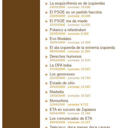
La esquizofrenia es de izquierdas
24/05/2006 Lecturas: 10.038
El PSOE es un partido fascista
23/05/2006 Lecturas: 19.048
El PSOE me da miedo
22/05/2006 Lecturas: 11.029
Polanco a referéndum
20/05/2006 Lecturas: 9.280
Evo Modales
20/05/2006 Lecturas: 10.359
El ala izquierda de la extrema izquierda
08/05/2006 Lecturas: 11.356
Derechos humonos
29/04/2006 Lecturas: 11.519
La OPA boba
27/04/2006 Lecturas: 10.021
Los genoveses
25/04/2006 Lecturas: 16.793
Estado de sitio
24/04/2006 Lecturas: 14.282
Marbella
19/04/2006 Lecturas: 10.025
Monseñora
11/04/2006 Lecturas: 9.712
ETA en socorro de Zapatero
03/04/2006 Lecturas: 10.184
Los comunicados de ETA
28/03/2006 Lecturas: 12.227
Telecinco, doce meses doce causas