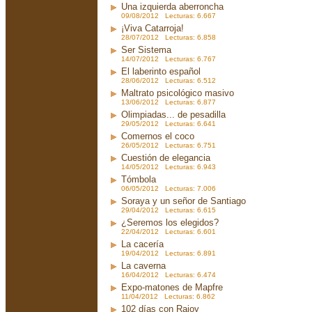
Una izquierda aberroncha
09/08/2012 Lecturas: 6.667
¡Viva Catarroja!
28/07/2012 Lecturas: 6.858
Ser Sistema
14/07/2012 Lecturas: 6.767
El laberinto español
28/06/2012 Lecturas: 6.512
Maltrato psicológico masivo
13/06/2012 Lecturas: 6.877
Olimpiadas... de pesadilla
29/05/2012 Lecturas: 6.641
Comernos el coco
26/05/2012 Lecturas: 6.751
Cuestión de elegancia
14/05/2012 Lecturas: 6.943
Tómbola
06/05/2012 Lecturas: 7.006
Soraya y un señor de Santiago
29/04/2012 Lecturas: 6.615
¿Seremos los elegidos?
22/04/2012 Lecturas: 6.601
La cacería
19/04/2012 Lecturas: 6.891
La caverna
16/04/2012 Lecturas: 6.474
Expo-matones de Mapfre
11/04/2012 Lecturas: 6.862
102 días con Rajoy