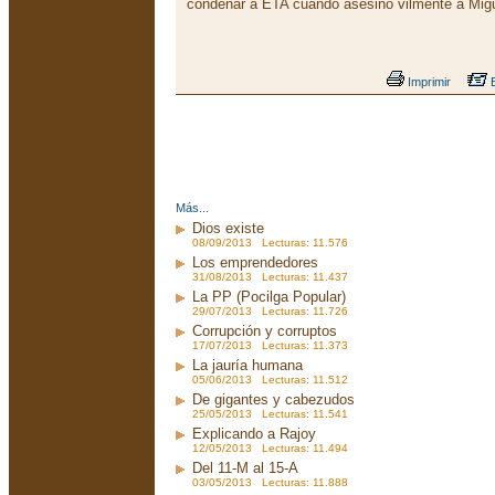
condenar a ETA cuando asesino vilmente a Migu
Imprimir
E
Más...
Dios existe
08/09/2013 Lecturas: 11.576
Los emprendedores
31/08/2013 Lecturas: 11.437
La PP (Pocilga Popular)
29/07/2013 Lecturas: 11.726
Corrupción y corruptos
17/07/2013 Lecturas: 11.373
La jauría humana
05/06/2013 Lecturas: 11.512
De gigantes y cabezudos
25/05/2013 Lecturas: 11.541
Explicando a Rajoy
12/05/2013 Lecturas: 11.494
Del 11-M al 15-A
03/05/2013 Lecturas: 11.888