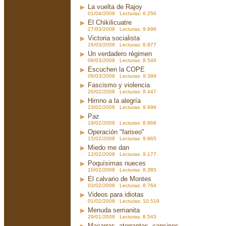
La vuelta de Rajoy
01/04/2008 Lecturas: 8.250
El Chikilicuatre
27/03/2008 Lecturas: 9.996
Victoria socialista
16/03/2008 Lecturas: 8.877
Un verdadero régimen
08/03/2008 Lecturas: 8.546
Escuchen la COPE
06/03/2008 Lecturas: 9.399
Fascismo y violencia
26/02/2008 Lecturas: 8.447
Himno a la alegría
23/02/2008 Lecturas: 9.996
Paz
19/02/2008 Lecturas: 8.868
Operación "fariseo"
15/02/2008 Lecturas: 9.865
Miedo me dan
12/02/2008 Lecturas: 9.177
Poquísimas nueces
10/02/2008 Lecturas: 8.385
El calvario de Montes
03/02/2008 Lecturas: 8.764
Videos para idiotas
01/02/2008 Lecturas: 10.519
Menuda semanita
29/01/2008 Lecturas: 8.543
Macarras, atorrantes, cansinos