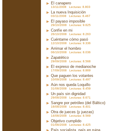
El canapero
13/11/2008 Lecturas: 8.803
La nueva Inquisición
03/11/2008 Lecturas: 8.467
El payaso imposible
29/10/2008 Lecturas: 9.625
Confíe en mi
26/10/2008 Lecturas: 8.263
Cuéntame cómo pasó
12/10/2008 Lecturas: 9.336
Arrimar el hombro
06/10/2008 Lecturas: 8.036
Zapatético
29/09/2008 Lecturas: 8.568
El expreso de medianoche
17/09/2008 Lecturas: 8.869
Que paguen los votantes
10/09/2008 Lecturas: 8.497
Aún nos queda Loquillo
31/08/2008 Lecturas: 8.459
Un país sin dignidad
29/08/2008 Lecturas: 8.671
Sangre por petróleo (del Báltico)
18/08/2008 Lecturas: 8.401
Otra de jueces (y juezas)
14/08/2008 Lecturas: 8.569
Objetivo cumplido
01/08/2008 Lecturas: 8.425
País socialista, país en ruina