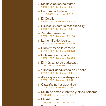
Media América no existe
14/10/2007 Lecturas: 9.046
Hombre de Estado
11/10/2007 Lecturas: 9.093
El Corullo
07/10/2007 Lecturas: 12.524
Educación para la masonería (y II)
01/10/2007 Lecturas: 9.983
Zapatero asesino
26/09/2007 Lecturas: 12.188
La homilía del jesuita
25/09/2007 Lecturas: 14.599
Problemas de la derecha
20/09/2007 Lecturas: 10.973
Gobierno de España
14/09/2007 Lecturas: 10.015
El más tonto de cada casa
11/09/2007 Lecturas: 9.352
Superávit de vivienda en España
07/09/2007 Lecturas: 8.830
Ahora que vamos despacio
26/08/2007 Lecturas: 9.059
Cataluña no ha aprendido
19/08/2007 Lecturas: 9.231
Mil trescientas cuarenta y cinco palabras
11/08/2007 Lecturas: 9.080
MiGAL Bosé
11/08/2007 Lecturas: 10.164