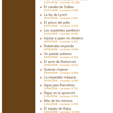
31/07/2008 Lecturas: 12.280
El canalla de Solbes
31/07/2008 Lecturas: 8.482
La ley de Lynch
26/07/2008 Lecturas: 9.601
El precio del pollo
22/07/2008 Lecturas: 9.370
Los españoles perdieron
15/07/2008 Lecturas: 8.060
Injuriar a quien no obedece
18/06/2008 Lecturas: 8.421
Rubalcaba responde
09/06/2008 Lecturas: 8.646
Un partido enfermo
26/05/2008 Lecturas: 8.251
El asno de Barlusconi
03/05/2008 Lecturas: 8.613
Quemar mujeres
26/04/2008 Lecturas: 8.964
La imparable máquina
24/04/2008 Lecturas: 9.065
Agua para Barcelona
22/04/2008 Lecturas: 8.701
Rajoy en la oposición
13/04/2008 Lecturas: 8.654
Más de los mismos
13/04/2008 Lecturas: 9.300
El equipo de Rajoy
03/04/2008 Lecturas: 10.802