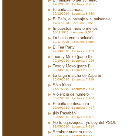
El Ministerio del Jumento
17/12/2010 Lecturas: 8.721
España alarmada
10/12/2010 Lecturas: 8.220
El País, el paisaje y el paisanaje
17/11/2010 Lecturas: 9.651
Impuestos, más o menos
11/11/2010 Lecturas: 8.505
La huida como solución
10/11/2010 Lecturas: 7.980
El Tea Party
22/10/2010 Lecturas: 7.433
Toxo y Moxo (parte II)
09/10/2010 Lecturas: 7.956
Toxo y Moxo (parte I)
09/10/2010 Lecturas: 7.897
La larga marcha de Zapa-tín
25/09/2010 Lecturas: 7.719
Sólo fútbol
06/07/2010 Lecturas: 7.528
Violencia de número
03/07/2010 Lecturas: 7.764
España se desangra
30/06/2010 Lecturas: 7.497
¡No Pasabán!
03/06/2010 Lecturas: 8.101
No te equivoques, yo soy del PSOE
31/05/2010 Lecturas: 8.714
Sembrar nuestra ruina
27/05/2010 Lecturas: 8.141