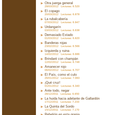
Otra juerga general
29/03/2012 Lecturas: 6.520
El copago
20/03/2012 Lecturas: 6.878
La rubalcabería
07/03/2012 Lecturas: 6.947
Urdangarín
03/03/2012 Lecturas: 6.638
Demasiado Estado
01/03/2012 Lecturas: 6.820
Banderas rojas
23/02/2012 Lecturas: 6.566
Izquierda y ruina
14/02/2012 Lecturas: 6.686
Brindaré con champán
12/02/2012 Lecturas: 6.748
Amanecer rojo
06/02/2012 Lecturas: 6.707
El País, como el culo
26/01/2012 Lecturas: 7.083
¡Qué cruz!
01/01/2012 Lecturas: 6.340
Ante todo, negar
28/12/2011 Lecturas: 6.650
La huida hacia adelante de Gallardón
17/12/2011 Lecturas: 7.233
La Quinta del Sordo
15/12/2011 Lecturas: 7.170
Rebelión en esta granja