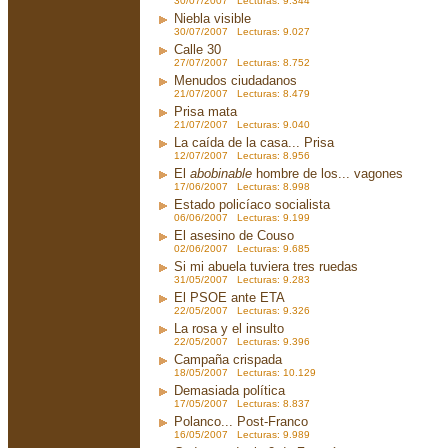
30/07/2007 Lecturas: 9.344
Niebla visible
30/07/2007 Lecturas: 9.027
Calle 30
27/07/2007 Lecturas: 8.752
Menudos ciudadanos
21/07/2007 Lecturas: 8.479
Prisa mata
21/07/2007 Lecturas: 9.040
La caída de la casa... Prisa
12/07/2007 Lecturas: 8.956
El
abobinable
hombre de los... vagones
17/06/2007 Lecturas: 8.998
Estado policíaco socialista
06/06/2007 Lecturas: 9.199
El asesino de Couso
02/06/2007 Lecturas: 9.685
Si mi abuela tuviera tres ruedas
31/05/2007 Lecturas: 9.283
El PSOE ante ETA
22/05/2007 Lecturas: 9.326
La rosa y el insulto
22/05/2007 Lecturas: 9.396
Campaña crispada
18/05/2007 Lecturas: 10.129
Demasiada política
17/05/2007 Lecturas: 8.837
Polanco... Post-Franco
16/05/2007 Lecturas: 9.989