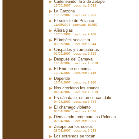
Cadeneando: la 2 de Zetapé
13/05/2007 Lecturas: 9.082
La Garzona
13/05/2007 Lecturas: 8.986
El suicidio de Polanco
11/05/2007 Lecturas: 10.557
Añoralgias
10/05/2007 Lecturas: 9.188
El imbécil socialista
03/05/2007 Lecturas: 8.944
Crispados y zampatortas
02/05/2007 Lecturas: 9.215
Después del Carnaval
16/04/2007 Lecturas: 10.018
El Ebro se desborda
13/04/2007 Lecturas: 9.146
Depende
13/04/2007 Lecturas: 9.390
Nos crecieron los enanos
04/04/2007 Lecturas: 10.019
Es-cán-da-lo, es un es-cán-dalo...
04/04/2007 Lecturas: 9.744
El charnego violento
03/04/2007 Lecturas: 9.670
Demasiado tarde para los Polanco
02/04/2007 Lecturas: 9.291
Zetapé por los suelos
28/03/2007 Lecturas: 9.523
Los extremos se tocan