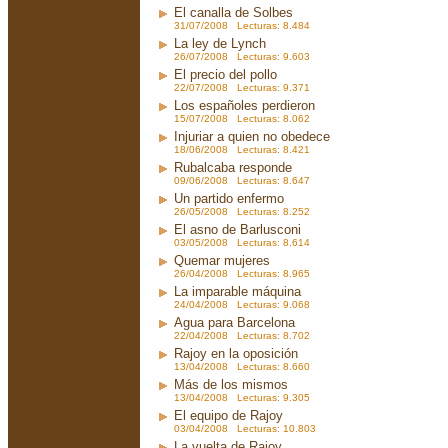
El canalla de Solbes
31/07/2008 Lecturas: 8.484
La ley de Lynch
26/07/2008 Lecturas: 9.603
El precio del pollo
22/07/2008 Lecturas: 9.371
Los españoles perdieron
15/07/2008 Lecturas: 8.062
Injuriar a quien no obedece
18/06/2008 Lecturas: 8.421
Rubalcaba responde
09/06/2008 Lecturas: 8.647
Un partido enfermo
26/05/2008 Lecturas: 8.252
El asno de Barlusconi
03/05/2008 Lecturas: 8.614
Quemar mujeres
26/04/2008 Lecturas: 8.965
La imparable máquina
24/04/2008 Lecturas: 9.068
Agua para Barcelona
22/04/2008 Lecturas: 8.702
Rajoy en la oposición
13/04/2008 Lecturas: 8.660
Más de los mismos
13/04/2008 Lecturas: 9.305
El equipo de Rajoy
03/04/2008 Lecturas: 10.803
La vuelta de Rajoy