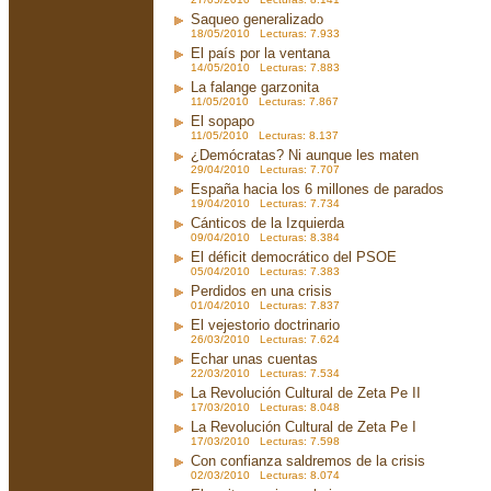
Saqueo generalizado
18/05/2010 Lecturas: 7.933
El país por la ventana
14/05/2010 Lecturas: 7.883
La falange garzonita
11/05/2010 Lecturas: 7.867
El sopapo
11/05/2010 Lecturas: 8.137
¿Demócratas? Ni aunque les maten
29/04/2010 Lecturas: 7.707
España hacia los 6 millones de parados
19/04/2010 Lecturas: 7.734
Cánticos de la Izquierda
09/04/2010 Lecturas: 8.384
El déficit democrático del PSOE
05/04/2010 Lecturas: 7.383
Perdidos en una crisis
01/04/2010 Lecturas: 7.837
El vejestorio doctrinario
26/03/2010 Lecturas: 7.624
Echar unas cuentas
22/03/2010 Lecturas: 7.534
La Revolución Cultural de Zeta Pe II
17/03/2010 Lecturas: 8.048
La Revolución Cultural de Zeta Pe I
17/03/2010 Lecturas: 7.598
Con confianza saldremos de la crisis
02/03/2010 Lecturas: 8.074