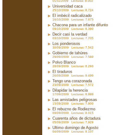
01/11/2009 Lecturas: 8.002
Universidad caca
25/10/2009 Lecturas: 8.724
El imbécil radicalizado
16/10/2009 Lecturas: 7.875
Chacona para un infante difunto
09/10/2009 Lecturas: 8.390
Decir casi la verdad
03/10/2009 Lecturas: 7.705
Los ponderosos
30/09/2009 Lecturas: 7.542
Gobierno de tahúres
29/09/2009 Lecturas: 7.589
Polvo Blanco
28/09/2009 Lecturas: 8.293
El tiraduros
26/09/2009 Lecturas: 9.499
Tengo una corazonada
23/09/2009 Lecturas: 7.572
Dilapidar la herencia
17/09/2009 Lecturas: 8.889
Las amistades peligrosas
15/09/2009 Lecturas: 7.800
El rebuzno de Rodiezmo
09/09/2009 Lecturas: 8.015
Cuarenta años de dictadura
05/09/2009 Lecturas: 7.929
Ultimo domingo de Agosto
04/09/2009 Lecturas: 8.107