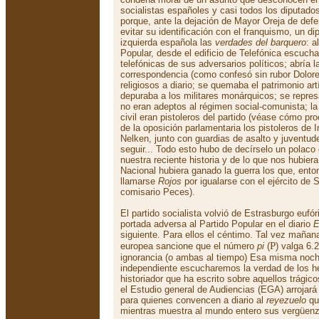
socialistas españoles y casi todos los diputado
porque, ante la dejación de Mayor Oreja de defe
evitar su identificación con el franquismo, un di
izquierda española las
verdades del barquero
: a
Popular, desde el edificio de Telefónica escuch
telefónicas de sus adversarios políticos; abría l
correspondencia (como confesó sin rubor Dolores
religiosos a diario; se quemaba el patrimonio artí
depuraba a los militares monárquicos; se repres
no eran adeptos al régimen social-comunista; la 
civil eran pistoleros del partido (véase cómo pro
de la oposición parlamentaria los pistoleros de I
Nelken, junto con guardias de asalto y juventude
seguir... Todo esto hubo de decírselo un polac
nuestra reciente historia y de lo que nos hubier
Nacional hubiera ganado la guerra los que, ento
llamarse
Rojos
por igualarse con el ejército de St
comisario Peces).
El partido socialista volvió de Estrasburgo eufó
portada adversa al Partido Popular en el diario
E
siguiente. Para ellos el céntimo. Tal vez mañana
P
europea sancione que el número
pi
(
) valga 6.
ignorancia (o ambas al tiempo) Esa misma noch
independiente escucharemos la verdad de los h
historiador que ha escrito sobre aquellos trágic
el Estudio general de Audiencias (EGA) arrojar
para quienes convencen a diario al
reyezuelo
qu
mientras muestra al mundo entero sus vergüenza