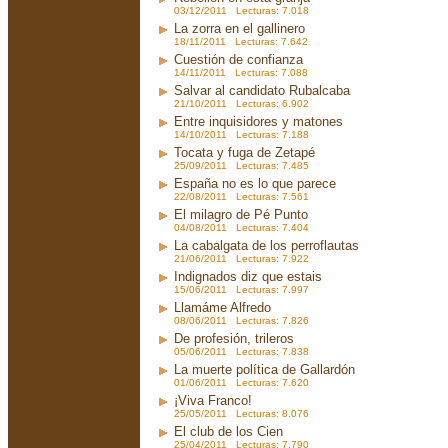
03/12/2011 Lecturas: 7.018
La zorra en el gallinero
18/11/2011 Lecturas: 7.642
Cuestión de confianza
14/11/2011 Lecturas: 7.088
Salvar al candidato Rubalcaba
21/10/2011 Lecturas: 6.902
Entre inquisidores y matones
14/10/2011 Lecturas: 7.188
Tocata y fuga de Zetapé
25/09/2011 Lecturas: 7.485
España no es lo que parece
22/08/2011 Lecturas: 7.561
El milagro de Pé Punto
04/08/2011 Lecturas: 7.404
La cabalgata de los perroflautas
21/06/2011 Lecturas: 7.922
Indignados diz que estais
15/06/2011 Lecturas: 7.997
Llamáme Alfredo
08/06/2011 Lecturas: 7.826
De profesión, trileros
05/06/2011 Lecturas: 7.838
La muerte política de Gallardón
01/06/2011 Lecturas: 7.620
¡Viva Franco!
25/05/2011 Lecturas: 8.076
El club de los Cien
25/04/2011 Lecturas: 7.790