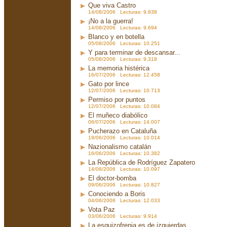
Que viva Castro
14/08/2006 Lecturas: 9.838
¡No a la guerra!
14/08/2006 Lecturas: 9.694
Blanco y en botella
05/08/2006 Lecturas: 10.251
Y para terminar de descansar...
05/08/2006 Lecturas: 9.318
La memoria histérica
16/07/2006 Lecturas: 12.458
Gato por lince
12/07/2006 Lecturas: 10.713
Permiso por puntos
12/07/2006 Lecturas: 10.084
El muñeco diabólico
06/07/2006 Lecturas: 14.007
Pucherazo en Cataluña
19/06/2006 Lecturas: 10.014
Nazionalismo catalán
16/06/2006 Lecturas: 10.382
La República de Rodríguez Zapatero
14/06/2006 Lecturas: 10.097
El doctor-bomba
09/06/2006 Lecturas: 10.827
Conociendo a Boris
04/06/2006 Lecturas: 12.033
Vota Paz
03/06/2006 Lecturas: 9.914
La esquizofrenia es de izquierdas