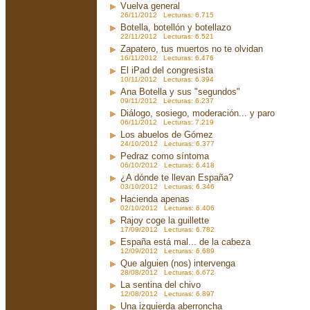
Vuelva general
26/11/2012 Lecturas: 6.715
Botella, botellón y botellazo
22/11/2012 Lecturas: 6.521
Zapatero, tus muertos no te olvidan
16/11/2012 Lecturas: 6.476
El iPad del congresista
10/11/2012 Lecturas: 6.394
Ana Botella y sus "segundos"
09/11/2012 Lecturas: 6.237
Diálogo, sosiego, moderación... y paro
06/11/2012 Lecturas: 7.219
Los abuelos de Gómez
24/10/2012 Lecturas: 6.377
Pedraz como síntoma
06/10/2012 Lecturas: 6.418
¿A dónde te llevan España?
03/10/2012 Lecturas: 6.346
Hacienda apenas
02/10/2012 Lecturas: 6.406
Rajoy coge la guillette
17/09/2012 Lecturas: 6.782
España está mal... de la cabeza
12/09/2012 Lecturas: 6.689
Que alguien (nos) intervenga
28/08/2012 Lecturas: 6.672
La sentina del chivo
12/08/2012 Lecturas: 6.897
Una izquierda aberroncha