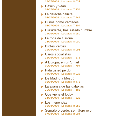
17/07/2009 Lecturas: 8.033
Pasen y vean
08/07/2009 Lecturas: 7.854
La derecha cainita
03/07/2009 Lecturas: 7.747
Puños como verdades
03/07/2009 Lecturas: 7.804
Presidente, has estado cumbre
24/06/2009 Lecturas: 8.586
La roña de Garoña
23/06/2009 Lecturas: 8.050
Brotes verdes
15/06/2009 Lecturas: 8.093
Caros socialistas
12/06/2009 Lecturas: 7.578
A Europa, en un Smart
09/06/2009 Lecturas: 7.797
Pida usted perdón
04/06/2009 Lecturas: 8.022
De Madrid a Moscú
02/06/2009 Lecturas: 8.478
La alianza de las galaxias
20/05/2009 Lecturas: 7.683
Que viene el lobby
16/05/2009 Lecturas: 7.823
Los menéndez
08/05/2009 Lecturas: 8.253
Semáforo verde, semáforo rojo
07/05/2009 Lecturas: 8.904