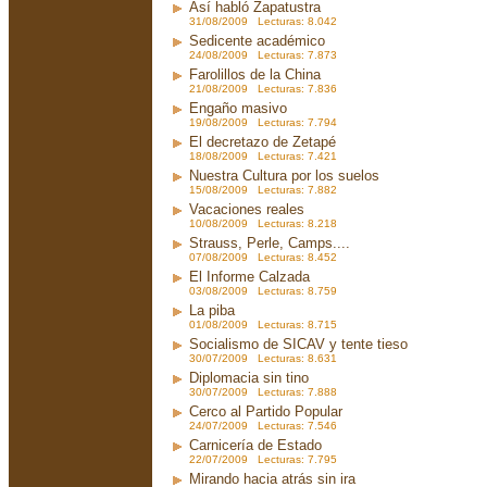
Así habló Zapatustra
31/08/2009 Lecturas: 8.042
Sedicente académico
24/08/2009 Lecturas: 7.873
Farolillos de la China
21/08/2009 Lecturas: 7.836
Engaño masivo
19/08/2009 Lecturas: 7.794
El decretazo de Zetapé
18/08/2009 Lecturas: 7.421
Nuestra Cultura por los suelos
15/08/2009 Lecturas: 7.882
Vacaciones reales
10/08/2009 Lecturas: 8.218
Strauss, Perle, Camps....
07/08/2009 Lecturas: 8.452
El Informe Calzada
03/08/2009 Lecturas: 8.759
La piba
01/08/2009 Lecturas: 8.715
Socialismo de SICAV y tente tieso
30/07/2009 Lecturas: 8.631
Diplomacia sin tino
30/07/2009 Lecturas: 7.888
Cerco al Partido Popular
24/07/2009 Lecturas: 7.546
Carnicería de Estado
22/07/2009 Lecturas: 7.795
Mirando hacia atrás sin ira