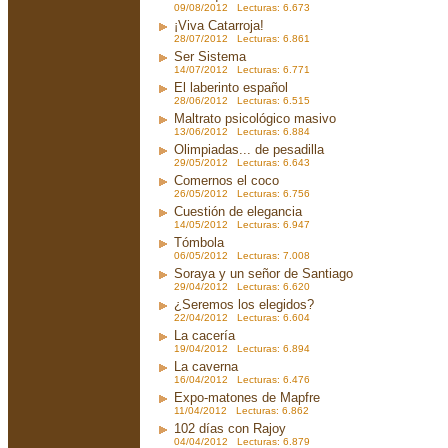
09/08/2012 Lecturas: 6.673
¡Viva Catarroja!
28/07/2012 Lecturas: 6.861
Ser Sistema
14/07/2012 Lecturas: 6.771
El laberinto español
28/06/2012 Lecturas: 6.515
Maltrato psicológico masivo
13/06/2012 Lecturas: 6.884
Olimpiadas... de pesadilla
29/05/2012 Lecturas: 6.643
Comernos el coco
26/05/2012 Lecturas: 6.756
Cuestión de elegancia
14/05/2012 Lecturas: 6.947
Tómbola
06/05/2012 Lecturas: 7.008
Soraya y un señor de Santiago
29/04/2012 Lecturas: 6.620
¿Seremos los elegidos?
22/04/2012 Lecturas: 6.604
La cacería
19/04/2012 Lecturas: 6.894
La caverna
16/04/2012 Lecturas: 6.476
Expo-matones de Mapfre
11/04/2012 Lecturas: 6.862
102 días con Rajoy
04/04/2012 Lecturas: 6.879