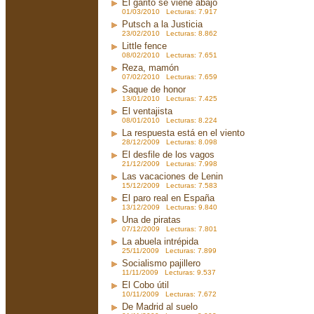
El garito se viene abajo
01/03/2010 Lecturas: 7.917
Putsch a la Justicia
23/02/2010 Lecturas: 8.862
Little fence
08/02/2010 Lecturas: 7.651
Reza, mamón
07/02/2010 Lecturas: 7.659
Saque de honor
13/01/2010 Lecturas: 7.425
El ventajista
08/01/2010 Lecturas: 8.224
La respuesta está en el viento
28/12/2009 Lecturas: 8.098
El desfile de los vagos
21/12/2009 Lecturas: 7.998
Las vacaciones de Lenin
15/12/2009 Lecturas: 7.583
El paro real en España
13/12/2009 Lecturas: 9.840
Una de piratas
07/12/2009 Lecturas: 7.801
La abuela intrépida
25/11/2009 Lecturas: 7.899
Socialismo pajillero
11/11/2009 Lecturas: 9.537
El Cobo útil
10/11/2009 Lecturas: 7.672
De Madrid al suelo