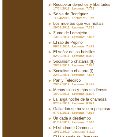
Recuperar derechos y libertades
17/04/2011 Lecturas: 7.723
Se va de Rodríguez
11/04/2011 Lecturas: 7.855
Los muertos que vos matáis
29/03/2011 Lecturas: 7.212
Zumo de Laranjeira
13/03/2011 Lecturas: 7.806
El rap de Pepiño
09/03/2011 Lecturas: 7.492
El señor de los bolsillos
02/03/2011 Lecturas: 8.008
Socialismo chatarra (II)
28/02/2011 Lecturas: 7.884
Socialismo chatarra (I)
22/02/2011 Lecturas: 7.606
Pan y Telecirco
20/02/2011 Lecturas: 8.472
Menos rollos y más sindéresis
15/02/2011 Lecturas: 8.803
La larga noche de la chamosa
02/02/2011 Lecturas: 8.891
Gallardón se ha vuelto peligroso
07/01/2011 Lecturas: 7.815
Un dadá a destiempo
01/01/2011 Lecturas: 7.514
El síndrome Chamosa
19/12/2010 Lecturas: 8.213