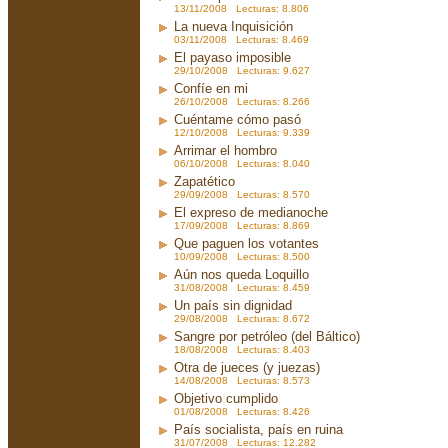
13/11/2008 Lecturas: 8.806
La nueva Inquisición
03/11/2008 Lecturas: 8.469
El payaso imposible
29/10/2008 Lecturas: 9.627
Confíe en mi
26/10/2008 Lecturas: 8.266
Cuéntame cómo pasó
12/10/2008 Lecturas: 9.339
Arrimar el hombro
06/10/2008 Lecturas: 8.040
Zapatético
29/09/2008 Lecturas: 8.570
El expreso de medianoche
17/09/2008 Lecturas: 8.869
Que paguen los votantes
10/09/2008 Lecturas: 8.500
Aún nos queda Loquillo
31/08/2008 Lecturas: 8.459
Un país sin dignidad
29/08/2008 Lecturas: 8.672
Sangre por petróleo (del Báltico)
18/08/2008 Lecturas: 8.403
Otra de jueces (y juezas)
14/08/2008 Lecturas: 8.573
Objetivo cumplido
01/08/2008 Lecturas: 8.426
País socialista, país en ruina
31/07/2008 Lecturas: 12.282