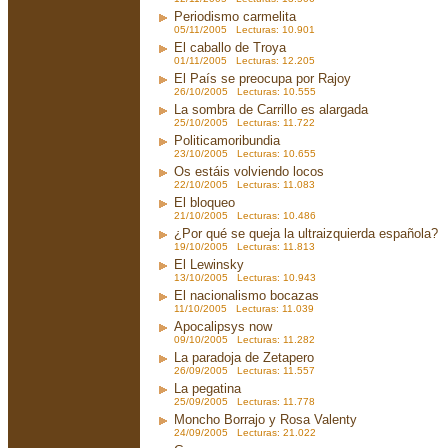
Periodismo carmelita
05/11/2005 Lecturas: 10.901
El caballo de Troya
01/11/2005 Lecturas: 12.205
El País se preocupa por Rajoy
26/10/2005 Lecturas: 10.555
La sombra de Carrillo es alargada
25/10/2005 Lecturas: 11.722
Politicamoribundia
23/10/2005 Lecturas: 10.655
Os estáis volviendo locos
22/10/2005 Lecturas: 11.083
El bloqueo
21/10/2005 Lecturas: 10.486
¿Por qué se queja la ultraizquierda española?
19/10/2005 Lecturas: 11.813
El Lewinsky
13/10/2005 Lecturas: 10.943
El nacionalismo bocazas
11/10/2005 Lecturas: 11.039
Apocalipsys now
09/10/2005 Lecturas: 11.282
La paradoja de Zetapero
26/09/2005 Lecturas: 11.557
La pegatina
25/09/2005 Lecturas: 11.778
Moncho Borrajo y Rosa Valenty
24/09/2005 Lecturas: 21.022