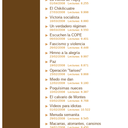
01/04/2008 Lecturas: 8.255
El Chikilicuatre
27/03/2008 Lecturas: 9.998
Victoria socialista
16/03/2008 Lecturas: 8.880
Un verdadero régimen
08/03/2008 Lecturas: 8.550
Escuchen la COPE
06/03/2008 Lecturas: 9.401
Fascismo y violencia
26/02/2008 Lecturas: 8.448
Himno a la alegría
23/02/2008 Lecturas: 9.997
Paz
19/02/2008 Lecturas: 8.871
Operación "fariseo"
15/02/2008 Lecturas: 9.868
Miedo me dan
12/02/2008 Lecturas: 9.180
Poquísimas nueces
10/02/2008 Lecturas: 8.387
El calvario de Montes
03/02/2008 Lecturas: 8.768
Videos para idiotas
01/02/2008 Lecturas: 10.522
Menuda semanita
29/01/2008 Lecturas: 8.545
Macarras, atorrantes, cansinos
24/01/2008 Lecturas: 9.450