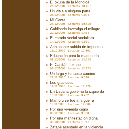
El okupa de la Moncloa
26/12/2006 Lecturas: 10.107
Un viaje a ninguna parte
24/12/2006 Lecturas: 9.081
Mi Gente
24/12/2006 Lecturas: 10.628
Gabilondo investiga el milagro
20/12/2006 Lecturas: 9.454
El estado social socialista
14/12/2006 Lecturas: 9.560
Acojonante subida de impuestos
11/12/2006 Lecturas: 12.302
Educación para la masonería
08/12/2006 Lecturas: 13.298
El Capitán Lozano
08/12/2006 Lecturas: 12.954
Un largo y tortuoso camino
29/11/2006 Lecturas: 9.096
Los graciosos
19/11/2006 Lecturas: 12.179
En España gobierna la izquierda
13/11/2006 Lecturas: 9.762
Mambrú se fue a la guerra
10/11/2006 Lecturas: 12.806
Por una vivienda digna
08/11/2006 Lecturas: 9.630
Por una manifestación digna
30/10/2006 Lecturas: 9.717
Zetapé asentado en la violencia