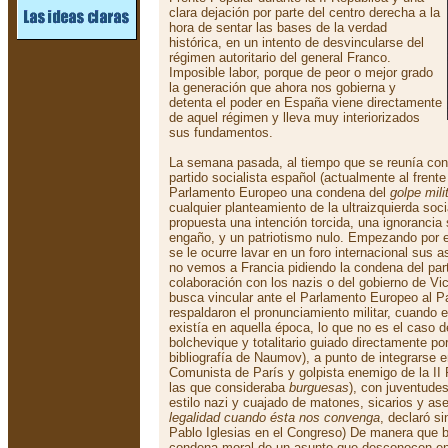
clara dejación por parte del centro derecha a la
hora de sentar las bases de la verdad
histórica, en un intento de desvincularse del
régimen autoritario del general Franco.
Imposible labor, porque de peor o mejor grado
la generación que ahora nos gobierna y
detenta el poder en España viene directamente
de aquel régimen y lleva muy interiorizados
sus fundamentos.
La semana pasada, al tiempo que se reunía con l
partido socialista español (actualmente al frente
Parlamento Europeo una condena del
golpe mili
cualquier planteamiento de la ultraizquierda soci
propuesta una intención torcida, una ignorancia 
engaño, y un patriotismo nulo. Empezando por el
se le ocurre lavar en un foro internacional sus
no vemos a Francia pidiendo la condena del par
colaboración con los nazis o del gobierno de V
busca vincular ante el Parlamento Europeo al P
respaldaron el pronunciamiento militar, cuando e
existía en aquella época, lo que no es el caso 
bolchevique y totalitario guiado directamente por
bibliografía de Naumov), a punto de integrarse en
Comunista de París y golpista enemigo de la II 
las que consideraba
burguesas
), con juventude
estilo nazi y cuajado de matones, sicarios y ase
legalidad cuando ésta nos convenga
, declaró si
Pablo Iglesias en el Congreso) De manera que 
condena moral de un asunto que desconocen en 