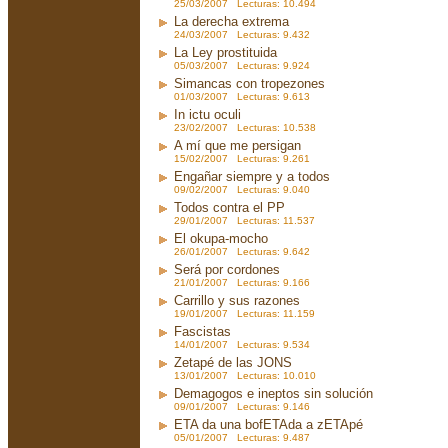
25/03/2007 Lecturas: 10.494
La derecha extrema
24/03/2007 Lecturas: 9.432
La Ley prostituida
05/03/2007 Lecturas: 9.924
Simancas con tropezones
01/03/2007 Lecturas: 9.613
In ictu oculi
23/02/2007 Lecturas: 10.538
A mí que me persigan
15/02/2007 Lecturas: 9.261
Engañar siempre y a todos
09/02/2007 Lecturas: 9.040
Todos contra el PP
29/01/2007 Lecturas: 11.537
El okupa-mocho
26/01/2007 Lecturas: 9.642
Será por cordones
21/01/2007 Lecturas: 9.166
Carrillo y sus razones
19/01/2007 Lecturas: 11.159
Fascistas
14/01/2007 Lecturas: 9.534
Zetapé de las JONS
13/01/2007 Lecturas: 10.010
Demagogos e ineptos sin solución
09/01/2007 Lecturas: 9.146
ETA da una bofETAda a zETApé
05/01/2007 Lecturas: 9.487