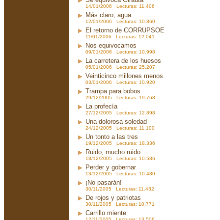
14/01/2006 Lecturas: 11.406
Más claro, agua
12/01/2006 Lecturas: 10.860
El retorno de CORRUPSOE
11/01/2006 Lecturas: 12.041
Nos equivocamos
09/01/2006 Lecturas: 10.998
La carretera de los huesos
05/01/2006 Lecturas: 25.207
Veinticinco millones menos
03/01/2006 Lecturas: 10.920
Trampa para bobos
29/12/2005 Lecturas: 19.768
La profecía
27/12/2005 Lecturas: 12.898
Una dolorosa soledad
24/12/2005 Lecturas: 11.100
Un tonto a las tres
19/12/2005 Lecturas: 18.336
Ruido, mucho ruido
18/12/2005 Lecturas: 10.586
Perder y gobernar
13/12/2005 Lecturas: 10.480
¡No pasarán!
30/11/2005 Lecturas: 11.432
De rojos y patriotas
30/11/2005 Lecturas: 10.771
Carrillo miente
12/11/2005 Lecturas: 13.506