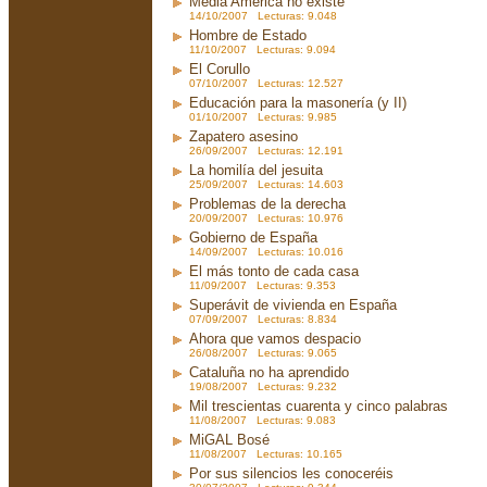
Media América no existe
14/10/2007 Lecturas: 9.048
Hombre de Estado
11/10/2007 Lecturas: 9.094
El Corullo
07/10/2007 Lecturas: 12.527
Educación para la masonería (y II)
01/10/2007 Lecturas: 9.985
Zapatero asesino
26/09/2007 Lecturas: 12.191
La homilía del jesuita
25/09/2007 Lecturas: 14.603
Problemas de la derecha
20/09/2007 Lecturas: 10.976
Gobierno de España
14/09/2007 Lecturas: 10.016
El más tonto de cada casa
11/09/2007 Lecturas: 9.353
Superávit de vivienda en España
07/09/2007 Lecturas: 8.834
Ahora que vamos despacio
26/08/2007 Lecturas: 9.065
Cataluña no ha aprendido
19/08/2007 Lecturas: 9.232
Mil trescientas cuarenta y cinco palabras
11/08/2007 Lecturas: 9.083
MiGAL Bosé
11/08/2007 Lecturas: 10.165
Por sus silencios les conoceréis