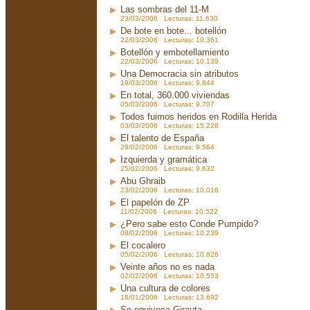
Las sombras del 11-M
23/03/2006 Lecturas: 11.630
De bote en bote... botellón
22/03/2006 Lecturas: 10.361
Botellón y embotellamiento
22/03/2006 Lecturas: 10.139
Una Democracia sin atributos
19/03/2006 Lecturas: 9.844
En total, 360.000 viviendas
05/03/2006 Lecturas: 9.707
Todos fuimos heridos en Rodilla Herida
03/03/2006 Lecturas: 15.228
El talento de España
28/02/2006 Lecturas: 9.564
Izquierda y gramática
25/02/2006 Lecturas: 9.632
Abu Ghraib
23/02/2006 Lecturas: 10.016
El papelón de ZP
11/02/2006 Lecturas: 10.522
¿Pero sabe esto Conde Pumpido?
08/02/2006 Lecturas: 10.239
El cocalero
05/02/2006 Lecturas: 10.826
Veinte años no es nada
02/02/2006 Lecturas: 10.553
Una cultura de colores
18/01/2006 Lecturas: 13.692
Se equivoca Girauta