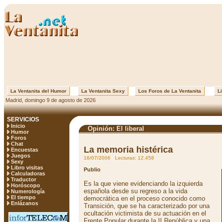
La Ventanita del Humor
La Ventanita Sexy
Los Foros de La Ventanita
Li
Madrid, domingo 9 de agosto de 2026
SERVICIOS
Inicio
Opinión: El liberal
Humor
Foros
Chat
La memoria histérica
Encuestas
Juegos
16/07/2006 Lecturas: 12.458
Sexy
Libro visitas
Publio
Calculadoras
Traductor
Es la que viene evidenciando la izquierda
Horóscopo
española desde su regreso a la vida
Numerología
El tiempo
democrática en el proceso conocido como
Enlázanos
Transición, que se ha caracterizado por una
ocultación victimista de su actuación en el
Frente Popular durante la II República y una