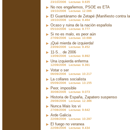
23/10/2006 Lecturas: 9.635
No nos engañemos, PSOE es ETA
19/10/2006 Lecturas: 12.086
El Guantánamo de Zetapé (Manifiesto contra la 
18/10/2006 Lecturas: 9.464
Ocaso y ruina de la nación española
05/10/2006 Lecturas: 9.777
Si no es malo, es peor aún
27/09/2006 Lecturas: 10.698
¡Qué mierda de izquierda!
23/09/2006 Lecturas: 9.452
11-S... de 2006
13/09/2006 Lecturas: 9.892
Una izquierda enferma
12/09/2006 Lecturas: 9.391
Votar o ser
06/09/2006 Lecturas: 10.217
La collares socialista
05/09/2006 Lecturas: 13.155
Peor, imposible
30/08/2006 Lecturas: 9.073
Historia de España, Zapatero suspenso
29/08/2006 Lecturas: 12.386
Nunca Mais los vi
27/08/2006 Lecturas: 9.642
Arde Galicia
22/08/2006 Lecturas: 10.297
El fuego no veranea
22/08/2006 Lecturas: 9.434