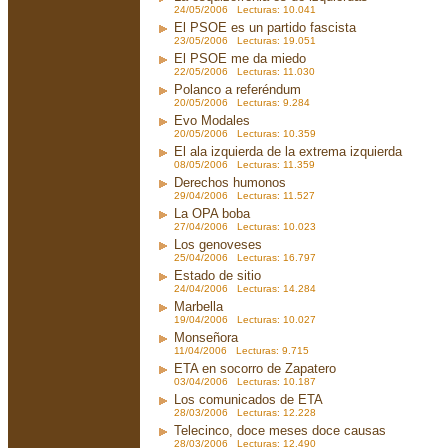
24/05/2006 Lecturas: 10.041
El PSOE es un partido fascista
23/05/2006 Lecturas: 19.051
El PSOE me da miedo
22/05/2006 Lecturas: 11.030
Polanco a referéndum
20/05/2006 Lecturas: 9.284
Evo Modales
20/05/2006 Lecturas: 10.359
El ala izquierda de la extrema izquierda
08/05/2006 Lecturas: 11.359
Derechos humonos
29/04/2006 Lecturas: 11.527
La OPA boba
27/04/2006 Lecturas: 10.023
Los genoveses
25/04/2006 Lecturas: 16.797
Estado de sitio
24/04/2006 Lecturas: 14.284
Marbella
19/04/2006 Lecturas: 10.027
Monseñora
11/04/2006 Lecturas: 9.715
ETA en socorro de Zapatero
03/04/2006 Lecturas: 10.187
Los comunicados de ETA
28/03/2006 Lecturas: 12.228
Telecinco, doce meses doce causas
28/03/2006 Lecturas: 12.490