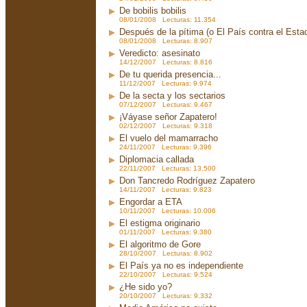
De bobilis bobilis
08/01/2008 Lecturas: 11.354
Después de la pítima (o El País contra el Est
08/01/2008 Lecturas: 8.907
Veredicto: asesinato
14/12/2007 Lecturas: 8.816
De tu querida presencia...
11/12/2007 Lecturas: 9.974
De la secta y los sectarios
07/12/2007 Lecturas: 9.467
¡Váyase señor Zapatero!
02/12/2007 Lecturas: 9.318
El vuelo del mamarracho
24/11/2007 Lecturas: 9.396
Diplomacia callada
22/11/2007 Lecturas: 13.500
Don Tancredo Rodríguez Zapatero
14/11/2007 Lecturas: 9.823
Engordar a ETA
10/11/2007 Lecturas: 10.006
El estigma originario
01/11/2007 Lecturas: 9.380
El algoritmo de Gore
28/10/2007 Lecturas: 8.902
El País ya no es independiente
22/10/2007 Lecturas: 9.524
¿He sido yo?
20/10/2007 Lecturas: 9.332