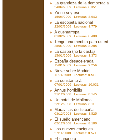
La grandeza de la democracia
24/04/2009 Lecturas: 8.351
Yo no soy ése
15/04/2009 Lecturas: 8.043
La escopeta nacional
22/02/2009 Lecturas: 8.779
A quemarropa
01/02/2009 Lecturas: 8.408
Tengo una mentira para usted
28/01/2009 Lecturas: 8.285
La caspa (no la casta)
15/01/2009 Lecturas: 8.373
España desacelerada
15/01/2009 Lecturas: 9.256
Nieve sobre Madrid
11/01/2009 Lecturas: 8.513
La constante Z
07/01/2009 Lecturas: 10.031
Annus horribilis
31/12/2008 Lecturas: 8.145
Un hotel de Mallorca
22/12/2008 Lecturas: 8.113
Maravillas de España
03/12/2008 Lecturas: 8.525
El sueño americano
02/12/2008 Lecturas: 8.180
Los nuevos caciques
27/11/2008 Lecturas: 8.571
El canapero