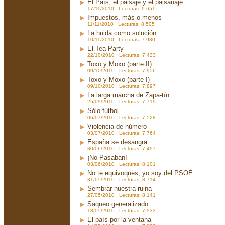
El País, el paisaje y el paisanaje
17/11/2010 Lecturas: 9.651
Impuestos, más o menos
11/11/2010 Lecturas: 8.505
La huida como solución
10/11/2010 Lecturas: 7.980
El Tea Party
22/10/2010 Lecturas: 7.433
Toxo y Moxo (parte II)
09/10/2010 Lecturas: 7.956
Toxo y Moxo (parte I)
09/10/2010 Lecturas: 7.897
La larga marcha de Zapa-tín
25/09/2010 Lecturas: 7.719
Sólo fútbol
06/07/2010 Lecturas: 7.528
Violencia de número
03/07/2010 Lecturas: 7.764
España se desangra
30/06/2010 Lecturas: 7.497
¡No Pasabán!
03/06/2010 Lecturas: 8.101
No te equivoques, yo soy del PSOE
31/05/2010 Lecturas: 8.714
Sembrar nuestra ruina
27/05/2010 Lecturas: 8.141
Saqueo generalizado
18/05/2010 Lecturas: 7.933
El país por la ventana