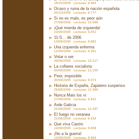
18/10/2006 Lecturas: 9.464
Ocaso y ruina de la nación española
05/10/2006 Lecturas: 9.777
Si no es malo, es peor aún
27/09/2006 Lecturas: 10.698
¡Qué mierda de izquierda!
23/09/2006 Lecturas: 9.452
11-S... de 2006
13/09/2006 Lecturas: 9.892
Una izquierda enferma
12/09/2006 Lecturas: 9.391
Votar o ser
06/09/2006 Lecturas: 10.217
La collares socialista
05/09/2006 Lecturas: 13.155
Peor, imposible
30/08/2006 Lecturas: 9.073
Historia de España, Zapatero suspenso
29/08/2006 Lecturas: 12.386
Nunca Mais los vi
27/08/2006 Lecturas: 9.642
Arde Galicia
22/08/2006 Lecturas: 10.297
El fuego no veranea
22/08/2006 Lecturas: 9.434
Que viva Castro
14/08/2006 Lecturas: 9.838
¡No a la guerra!
14/08/2006 Lecturas: 9.694