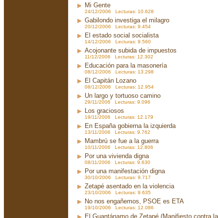
Mi Gente
24/12/2006 Lecturas: 10.628
Gabilondo investiga el milagro
20/12/2006 Lecturas: 9.454
El estado social socialista
14/12/2006 Lecturas: 9.560
Acojonante subida de impuestos
11/12/2006 Lecturas: 12.302
Educación para la masonería
08/12/2006 Lecturas: 13.298
El Capitán Lozano
08/12/2006 Lecturas: 12.954
Un largo y tortuoso camino
29/11/2006 Lecturas: 9.096
Los graciosos
19/11/2006 Lecturas: 12.179
En España gobierna la izquierda
13/11/2006 Lecturas: 9.762
Mambrú se fue a la guerra
10/11/2006 Lecturas: 12.806
Por una vivienda digna
08/11/2006 Lecturas: 9.630
Por una manifestación digna
30/10/2006 Lecturas: 9.717
Zetapé asentado en la violencia
23/10/2006 Lecturas: 9.635
No nos engañemos, PSOE es ETA
19/10/2006 Lecturas: 12.086
El Guantánamo de Zetapé (Manifiesto contra la 