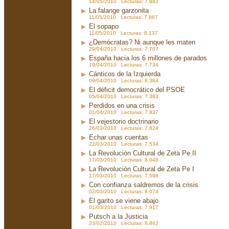
14/05/2010 Lecturas: 7.883
La falange garzonita
11/05/2010 Lecturas: 7.867
El sopapo
11/05/2010 Lecturas: 8.137
¿Demócratas? Ni aunque les maten
29/04/2010 Lecturas: 7.707
España hacia los 6 millones de parados
19/04/2010 Lecturas: 7.734
Cánticos de la Izquierda
09/04/2010 Lecturas: 8.384
El déficit democrático del PSOE
05/04/2010 Lecturas: 7.383
Perdidos en una crisis
01/04/2010 Lecturas: 7.837
El vejestorio doctrinario
26/03/2010 Lecturas: 7.624
Echar unas cuentas
22/03/2010 Lecturas: 7.534
La Revolución Cultural de Zeta Pe II
17/03/2010 Lecturas: 8.048
La Revolución Cultural de Zeta Pe I
17/03/2010 Lecturas: 7.598
Con confianza saldremos de la crisis
02/03/2010 Lecturas: 8.074
El garito se viene abajo
01/03/2010 Lecturas: 7.917
Putsch a la Justicia
23/02/2010 Lecturas: 8.862