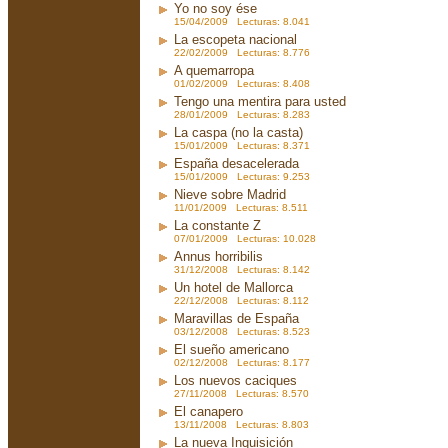
Yo no soy ése
15/04/2009 Lecturas: 8.041
La escopeta nacional
22/02/2009 Lecturas: 8.776
A quemarropa
01/02/2009 Lecturas: 8.408
Tengo una mentira para usted
28/01/2009 Lecturas: 8.283
La caspa (no la casta)
15/01/2009 Lecturas: 8.371
España desacelerada
15/01/2009 Lecturas: 9.253
Nieve sobre Madrid
11/01/2009 Lecturas: 8.511
La constante Z
07/01/2009 Lecturas: 10.028
Annus horribilis
31/12/2008 Lecturas: 8.142
Un hotel de Mallorca
22/12/2008 Lecturas: 8.112
Maravillas de España
03/12/2008 Lecturas: 8.523
El sueño americano
02/12/2008 Lecturas: 8.177
Los nuevos caciques
27/11/2008 Lecturas: 8.570
El canapero
13/11/2008 Lecturas: 8.803
La nueva Inquisición