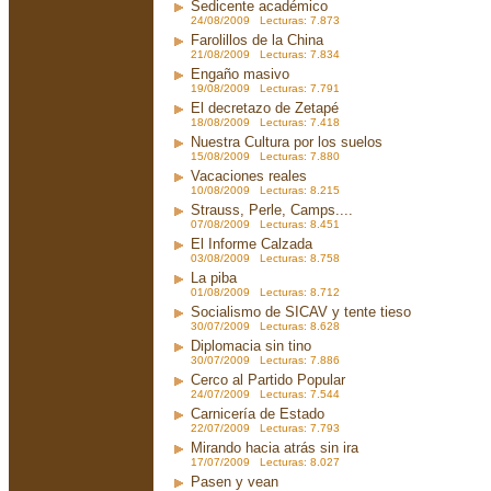
Sedicente académico
24/08/2009 Lecturas: 7.873
Farolillos de la China
21/08/2009 Lecturas: 7.834
Engaño masivo
19/08/2009 Lecturas: 7.791
El decretazo de Zetapé
18/08/2009 Lecturas: 7.418
Nuestra Cultura por los suelos
15/08/2009 Lecturas: 7.880
Vacaciones reales
10/08/2009 Lecturas: 8.215
Strauss, Perle, Camps....
07/08/2009 Lecturas: 8.451
El Informe Calzada
03/08/2009 Lecturas: 8.758
La piba
01/08/2009 Lecturas: 8.712
Socialismo de SICAV y tente tieso
30/07/2009 Lecturas: 8.628
Diplomacia sin tino
30/07/2009 Lecturas: 7.886
Cerco al Partido Popular
24/07/2009 Lecturas: 7.544
Carnicería de Estado
22/07/2009 Lecturas: 7.793
Mirando hacia atrás sin ira
17/07/2009 Lecturas: 8.027
Pasen y vean