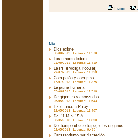
Imprimir
E
Más...
Dios existe
08/09/2013 Lecturas: 11.579
Los emprendedores
31/08/2013 Lecturas: 11.439
La PP (Pocilga Popular)
29/07/2013 Lecturas: 11.728
Corrupción y corruptos
17/07/2013 Lecturas: 11.375
La jauría humana
05/06/2013 Lecturas: 11.516
De gigantes y cabezudos
25/05/2013 Lecturas: 11.543
Explicando a Rajoy
12/05/2013 Lecturas: 11.497
Del 11-M al 15-A
03/05/2013 Lecturas: 11.890
Del tiempo el ocio torpe, y los engaños
02/05/2013 Lecturas: 6.479
Oscurantismo por discreción