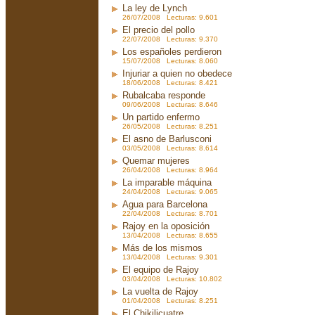
La ley de Lynch
26/07/2008 Lecturas: 9.601
El precio del pollo
22/07/2008 Lecturas: 9.370
Los españoles perdieron
15/07/2008 Lecturas: 8.060
Injuriar a quien no obedece
18/06/2008 Lecturas: 8.421
Rubalcaba responde
09/06/2008 Lecturas: 8.646
Un partido enfermo
26/05/2008 Lecturas: 8.251
El asno de Barlusconi
03/05/2008 Lecturas: 8.614
Quemar mujeres
26/04/2008 Lecturas: 8.964
La imparable máquina
24/04/2008 Lecturas: 9.065
Agua para Barcelona
22/04/2008 Lecturas: 8.701
Rajoy en la oposición
13/04/2008 Lecturas: 8.655
Más de los mismos
13/04/2008 Lecturas: 9.301
El equipo de Rajoy
03/04/2008 Lecturas: 10.802
La vuelta de Rajoy
01/04/2008 Lecturas: 8.251
El Chikilicuatre