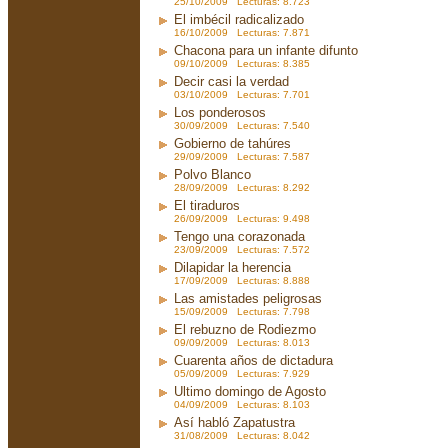
25/10/2009 Lecturas: 8.723
El imbécil radicalizado
16/10/2009 Lecturas: 7.871
Chacona para un infante difunto
09/10/2009 Lecturas: 8.385
Decir casi la verdad
03/10/2009 Lecturas: 7.701
Los ponderosos
30/09/2009 Lecturas: 7.540
Gobierno de tahúres
29/09/2009 Lecturas: 7.587
Polvo Blanco
28/09/2009 Lecturas: 8.292
El tiraduros
26/09/2009 Lecturas: 9.498
Tengo una corazonada
23/09/2009 Lecturas: 7.572
Dilapidar la herencia
17/09/2009 Lecturas: 8.888
Las amistades peligrosas
15/09/2009 Lecturas: 7.798
El rebuzno de Rodiezmo
09/09/2009 Lecturas: 8.013
Cuarenta años de dictadura
05/09/2009 Lecturas: 7.929
Ultimo domingo de Agosto
04/09/2009 Lecturas: 8.103
Así habló Zapatustra
31/08/2009 Lecturas: 8.042