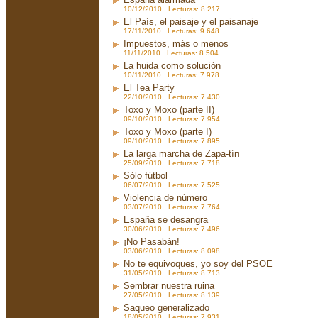
10/12/2010 Lecturas: 8.217
El País, el paisaje y el paisanaje
17/11/2010 Lecturas: 9.648
Impuestos, más o menos
11/11/2010 Lecturas: 8.504
La huida como solución
10/11/2010 Lecturas: 7.978
El Tea Party
22/10/2010 Lecturas: 7.430
Toxo y Moxo (parte II)
09/10/2010 Lecturas: 7.954
Toxo y Moxo (parte I)
09/10/2010 Lecturas: 7.895
La larga marcha de Zapa-tín
25/09/2010 Lecturas: 7.718
Sólo fútbol
06/07/2010 Lecturas: 7.525
Violencia de número
03/07/2010 Lecturas: 7.764
España se desangra
30/06/2010 Lecturas: 7.496
¡No Pasabán!
03/06/2010 Lecturas: 8.098
No te equivoques, yo soy del PSOE
31/05/2010 Lecturas: 8.713
Sembrar nuestra ruina
27/05/2010 Lecturas: 8.139
Saqueo generalizado
18/05/2010 Lecturas: 7.931