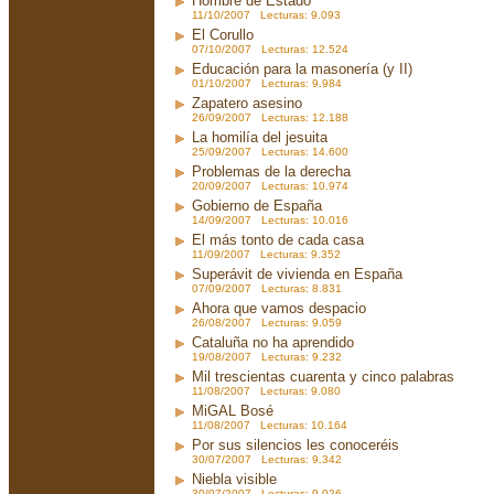
Hombre de Estado
11/10/2007 Lecturas: 9.093
El Corullo
07/10/2007 Lecturas: 12.524
Educación para la masonería (y II)
01/10/2007 Lecturas: 9.984
Zapatero asesino
26/09/2007 Lecturas: 12.188
La homilía del jesuita
25/09/2007 Lecturas: 14.600
Problemas de la derecha
20/09/2007 Lecturas: 10.974
Gobierno de España
14/09/2007 Lecturas: 10.016
El más tonto de cada casa
11/09/2007 Lecturas: 9.352
Superávit de vivienda en España
07/09/2007 Lecturas: 8.831
Ahora que vamos despacio
26/08/2007 Lecturas: 9.059
Cataluña no ha aprendido
19/08/2007 Lecturas: 9.232
Mil trescientas cuarenta y cinco palabras
11/08/2007 Lecturas: 9.080
MiGAL Bosé
11/08/2007 Lecturas: 10.164
Por sus silencios les conoceréis
30/07/2007 Lecturas: 9.342
Niebla visible
30/07/2007 Lecturas: 9.026