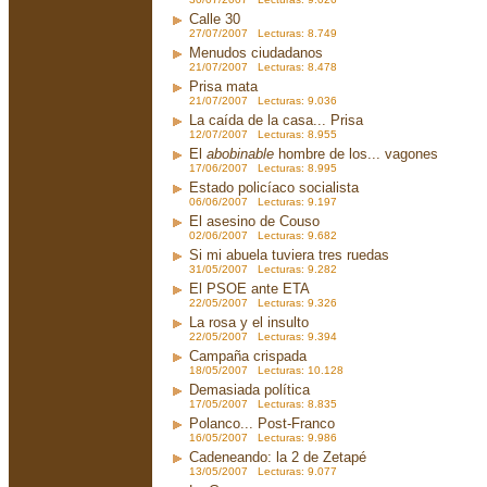
Calle 30
27/07/2007 Lecturas: 8.749
Menudos ciudadanos
21/07/2007 Lecturas: 8.478
Prisa mata
21/07/2007 Lecturas: 9.036
La caída de la casa... Prisa
12/07/2007 Lecturas: 8.955
El
abobinable
hombre de los... vagones
17/06/2007 Lecturas: 8.995
Estado policíaco socialista
06/06/2007 Lecturas: 9.197
El asesino de Couso
02/06/2007 Lecturas: 9.682
Si mi abuela tuviera tres ruedas
31/05/2007 Lecturas: 9.282
El PSOE ante ETA
22/05/2007 Lecturas: 9.326
La rosa y el insulto
22/05/2007 Lecturas: 9.394
Campaña crispada
18/05/2007 Lecturas: 10.128
Demasiada política
17/05/2007 Lecturas: 8.835
Polanco... Post-Franco
16/05/2007 Lecturas: 9.986
Cadeneando: la 2 de Zetapé
13/05/2007 Lecturas: 9.077