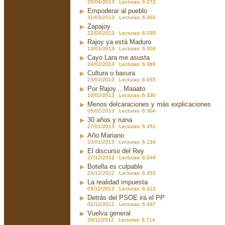
20/04/2013 Lecturas: 6.272
Empoderar al pueblo
31/03/2013 Lecturas: 6.303
Zapajoy
22/03/2013 Lecturas: 6.330
Rajoy ya está Maduro
13/03/2013 Lecturas: 6.004
Cayo Lara me asusta
24/02/2013 Lecturas: 6.383
Cultura o basura
23/02/2013 Lecturas: 6.055
Por Rajoy... Maaato
10/02/2013 Lecturas: 6.330
Menos delcaraciones y más explicaciones
05/02/2013 Lecturas: 6.304
30 años y ruina
27/01/2013 Lecturas: 6.451
Año Mariano
10/01/2013 Lecturas: 6.134
El discurso del Rey
27/12/2012 Lecturas: 6.048
Botella es culpable
23/12/2012 Lecturas: 6.355
La realidad impuesta
03/12/2012 Lecturas: 6.312
Detrás del PSOE irá el PP
02/12/2012 Lecturas: 6.487
Vuelva general
26/11/2012 Lecturas: 6.714