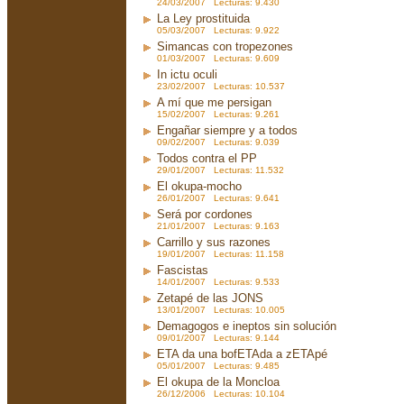
24/03/2007 Lecturas: 9.430
La Ley prostituida
05/03/2007 Lecturas: 9.922
Simancas con tropezones
01/03/2007 Lecturas: 9.609
In ictu oculi
23/02/2007 Lecturas: 10.537
A mí que me persigan
15/02/2007 Lecturas: 9.261
Engañar siempre y a todos
09/02/2007 Lecturas: 9.039
Todos contra el PP
29/01/2007 Lecturas: 11.532
El okupa-mocho
26/01/2007 Lecturas: 9.641
Será por cordones
21/01/2007 Lecturas: 9.163
Carrillo y sus razones
19/01/2007 Lecturas: 11.158
Fascistas
14/01/2007 Lecturas: 9.533
Zetapé de las JONS
13/01/2007 Lecturas: 10.005
Demagogos e ineptos sin solución
09/01/2007 Lecturas: 9.144
ETA da una bofETAda a zETApé
05/01/2007 Lecturas: 9.485
El okupa de la Moncloa
26/12/2006 Lecturas: 10.104