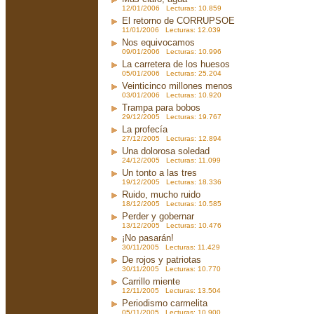
12/01/2006 Lecturas: 10.859
El retorno de CORRUPSOE
11/01/2006 Lecturas: 12.039
Nos equivocamos
09/01/2006 Lecturas: 10.996
La carretera de los huesos
05/01/2006 Lecturas: 25.204
Veinticinco millones menos
03/01/2006 Lecturas: 10.920
Trampa para bobos
29/12/2005 Lecturas: 19.767
La profecía
27/12/2005 Lecturas: 12.894
Una dolorosa soledad
24/12/2005 Lecturas: 11.099
Un tonto a las tres
19/12/2005 Lecturas: 18.336
Ruido, mucho ruido
18/12/2005 Lecturas: 10.585
Perder y gobernar
13/12/2005 Lecturas: 10.476
¡No pasarán!
30/11/2005 Lecturas: 11.429
De rojos y patriotas
30/11/2005 Lecturas: 10.770
Carrillo miente
12/11/2005 Lecturas: 13.504
Periodismo carmelita
05/11/2005 Lecturas: 10.900