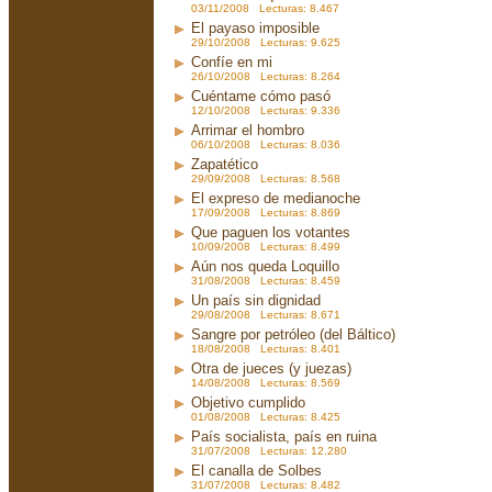
03/11/2008 Lecturas: 8.467
El payaso imposible
29/10/2008 Lecturas: 9.625
Confíe en mi
26/10/2008 Lecturas: 8.264
Cuéntame cómo pasó
12/10/2008 Lecturas: 9.336
Arrimar el hombro
06/10/2008 Lecturas: 8.036
Zapatético
29/09/2008 Lecturas: 8.568
El expreso de medianoche
17/09/2008 Lecturas: 8.869
Que paguen los votantes
10/09/2008 Lecturas: 8.499
Aún nos queda Loquillo
31/08/2008 Lecturas: 8.459
Un país sin dignidad
29/08/2008 Lecturas: 8.671
Sangre por petróleo (del Báltico)
18/08/2008 Lecturas: 8.401
Otra de jueces (y juezas)
14/08/2008 Lecturas: 8.569
Objetivo cumplido
01/08/2008 Lecturas: 8.425
País socialista, país en ruina
31/07/2008 Lecturas: 12.280
El canalla de Solbes
31/07/2008 Lecturas: 8.482