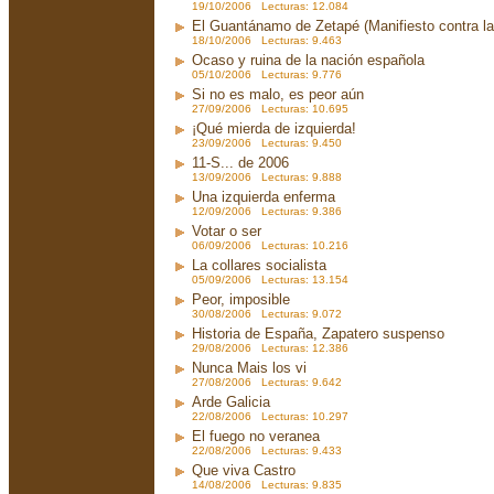
19/10/2006 Lecturas: 12.084
El Guantánamo de Zetapé (Manifiesto contra la 
18/10/2006 Lecturas: 9.463
Ocaso y ruina de la nación española
05/10/2006 Lecturas: 9.776
Si no es malo, es peor aún
27/09/2006 Lecturas: 10.695
¡Qué mierda de izquierda!
23/09/2006 Lecturas: 9.450
11-S... de 2006
13/09/2006 Lecturas: 9.888
Una izquierda enferma
12/09/2006 Lecturas: 9.386
Votar o ser
06/09/2006 Lecturas: 10.216
La collares socialista
05/09/2006 Lecturas: 13.154
Peor, imposible
30/08/2006 Lecturas: 9.072
Historia de España, Zapatero suspenso
29/08/2006 Lecturas: 12.386
Nunca Mais los vi
27/08/2006 Lecturas: 9.642
Arde Galicia
22/08/2006 Lecturas: 10.297
El fuego no veranea
22/08/2006 Lecturas: 9.433
Que viva Castro
14/08/2006 Lecturas: 9.835