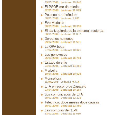
23/05/2006 Lecturas: 19.048
El PSOE me da miedo
22/05/2006 Lecturas: 11.029
Polanco a referéndum
20/05/2006 Lecturas: 9.281
Evo Modales
20/05/2006 Lecturas: 10.359
El ala izquierda de la extrema izquierda
08/05/2006 Lecturas: 11.357
Derechos humonos
29/04/2006 Lecturas: 11.521
La OPA boba
27/04/2006 Lecturas: 10.022
Los genoveses
25/04/2006 Lecturas: 16.794
Estado de sitio
24/04/2006 Lecturas: 14.282
Marbella
19/04/2006 Lecturas: 10.025
Monseñora
11/04/2006 Lecturas: 9.714
ETA en socorro de Zapatero
03/04/2006 Lecturas: 10.184
Los comunicados de ETA
28/03/2006 Lecturas: 12.228
Telecinco, doce meses doce causas
28/03/2006 Lecturas: 12.489
Las sombras del 11-M
23/03/2006 Lecturas: 11.630