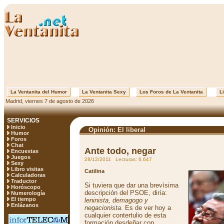
La Ventanita del Humor
La Ventanita Sexy
Los Foros de La Ventanita
Li
Madrid, viernes 7 de agosto de 2026
SERVICIOS
Inicio
Opinión: El liberal
Humor
Foros
Chat
Ante todo, negar
Encuestas
Juegos
28/12/2011 Lecturas: 6.647
Sexy
Libro visitas
Catilina
Calculadoras
Traductor
Si tuviera que dar una brevísima
Horóscopo
descripción del PSOE, diría:
Numerología
El tiempo
leninista, demagogo y
Enlázanos
negacionista
. Es de ver hoy a
cualquier contertulio de esta
formación desdeñar con