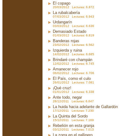
El copago
20/03/2012 Lecturas: 6.872
La rubalcabería
07/03/2012 Lecturas: 6.943
Urdangarín
03/03/2012 Lecturas: 6.636
Demasiado Estado
01/03/2012 Lecturas: 6.819
Banderas rojas
23/02/2012 Lecturas: 6.562
Izquierda y ruina
14/02/2012 Lecturas: 6.685
Brindaré con champán
12/02/2012 Lecturas: 6.745
Amanecer rojo
06/02/2012 Lecturas: 6.706
El País, como el culo
26/01/2012 Lecturas: 7.081
¡Qué cruz!
01/01/2012 Lecturas: 6.338
Ante todo, negar
28/12/2011 Lecturas: 6.647
La huida hacia adelante de Gallardón
17/12/2011 Lecturas: 7.230
La Quinta del Sordo
15/12/2011 Lecturas: 7.169
Rebelión en esta granja
03/12/2011 Lecturas: 7.013
La zorra en el gallinero