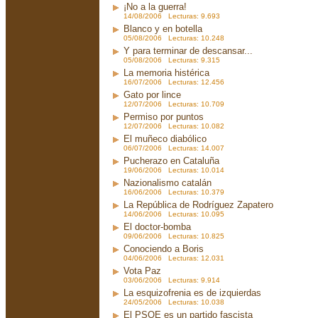
¡No a la guerra!
14/08/2006 Lecturas: 9.693
Blanco y en botella
05/08/2006 Lecturas: 10.248
Y para terminar de descansar...
05/08/2006 Lecturas: 9.315
La memoria histérica
16/07/2006 Lecturas: 12.456
Gato por lince
12/07/2006 Lecturas: 10.709
Permiso por puntos
12/07/2006 Lecturas: 10.082
El muñeco diabólico
06/07/2006 Lecturas: 14.007
Pucherazo en Cataluña
19/06/2006 Lecturas: 10.014
Nazionalismo catalán
16/06/2006 Lecturas: 10.379
La República de Rodríguez Zapatero
14/06/2006 Lecturas: 10.095
El doctor-bomba
09/06/2006 Lecturas: 10.825
Conociendo a Boris
04/06/2006 Lecturas: 12.031
Vota Paz
03/06/2006 Lecturas: 9.914
La esquizofrenia es de izquierdas
24/05/2006 Lecturas: 10.038
El PSOE es un partido fascista