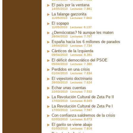
El país por la ventana
14/05/2010 Lecturas: 7.881
La falange garzonita
11/05/2010 Lecturas: 7.863
El sopapo
11/05/2010 Lecturas: 8.137
¿Demócratas? Ni aunque les maten
29/04/2010 Lecturas: 7.707
España hacia los 6 millones de parados
19/04/2010 Lecturas: 7.734
Cánticos de la Izquierda
09/04/2010 Lecturas: 8.381
El déficit democrático del PSOE
05/04/2010 Lecturas: 7.380
Perdidos en una crisis
01/04/2010 Lecturas: 7.834
El vejestorio doctrinario
26/03/2010 Lecturas: 7.624
Echar unas cuentas
22/03/2010 Lecturas: 7.532
La Revolución Cultural de Zeta Pe II
17/03/2010 Lecturas: 8.045
La Revolución Cultural de Zeta Pe I
17/03/2010 Lecturas: 7.597
Con confianza saldremos de la crisis
02/03/2010 Lecturas: 8.073
El garito se viene abajo
01/03/2010 Lecturas: 7.916