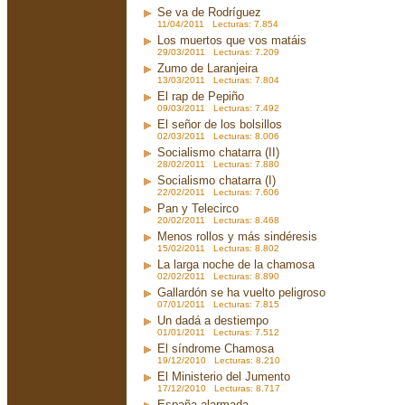
Se va de Rodríguez
11/04/2011 Lecturas: 7.854
Los muertos que vos matáis
29/03/2011 Lecturas: 7.209
Zumo de Laranjeira
13/03/2011 Lecturas: 7.804
El rap de Pepiño
09/03/2011 Lecturas: 7.492
El señor de los bolsillos
02/03/2011 Lecturas: 8.006
Socialismo chatarra (II)
28/02/2011 Lecturas: 7.880
Socialismo chatarra (I)
22/02/2011 Lecturas: 7.606
Pan y Telecirco
20/02/2011 Lecturas: 8.468
Menos rollos y más sindéresis
15/02/2011 Lecturas: 8.802
La larga noche de la chamosa
02/02/2011 Lecturas: 8.890
Gallardón se ha vuelto peligroso
07/01/2011 Lecturas: 7.815
Un dadá a destiempo
01/01/2011 Lecturas: 7.512
El síndrome Chamosa
19/12/2010 Lecturas: 8.210
El Ministerio del Jumento
17/12/2010 Lecturas: 8.717
España alarmada