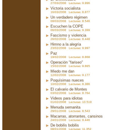
27/03/2008 Lecturas: 9.996
Victoria socialista
16/03/2008 Lecturas: 8.877
Un verdadero régimen
08/03/2008 Lecturas: 8.546
Escuchen la COPE
06/03/2008 Lecturas: 9.399
Fascismo y violencia
26/02/2008 Lecturas: 8.448
Himno a la alegría
23/02/2008 Lecturas: 9.997
Paz
19/02/2008 Lecturas: 8.868
Operación "fariseo"
15/02/2008 Lecturas: 9.865
Miedo me dan
12/02/2008 Lecturas: 9.177
Poquísimas nueces
10/02/2008 Lecturas: 8.386
El calvario de Montes
03/02/2008 Lecturas: 8.764
Videos para idiotas
01/02/2008 Lecturas: 10.519
Menuda semanita
29/01/2008 Lecturas: 8.543
Macarras, atorrantes, cansinos
24/01/2008 Lecturas: 9.446
De bobilis bobilis
08/01/2008 Lecturas: 11.352