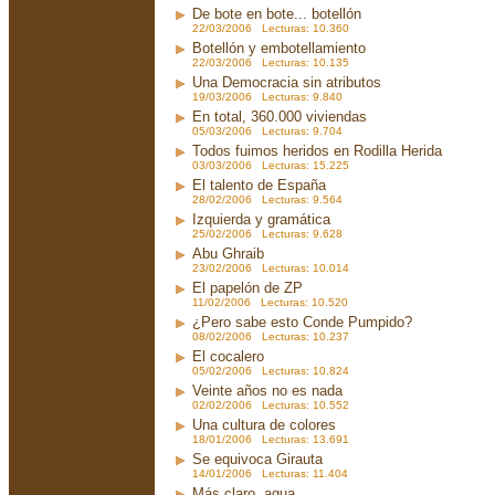
De bote en bote... botellón
22/03/2006 Lecturas: 10.360
Botellón y embotellamiento
22/03/2006 Lecturas: 10.135
Una Democracia sin atributos
19/03/2006 Lecturas: 9.840
En total, 360.000 viviendas
05/03/2006 Lecturas: 9.704
Todos fuimos heridos en Rodilla Herida
03/03/2006 Lecturas: 15.225
El talento de España
28/02/2006 Lecturas: 9.564
Izquierda y gramática
25/02/2006 Lecturas: 9.628
Abu Ghraib
23/02/2006 Lecturas: 10.014
El papelón de ZP
11/02/2006 Lecturas: 10.520
¿Pero sabe esto Conde Pumpido?
08/02/2006 Lecturas: 10.237
El cocalero
05/02/2006 Lecturas: 10.824
Veinte años no es nada
02/02/2006 Lecturas: 10.552
Una cultura de colores
18/01/2006 Lecturas: 13.691
Se equivoca Girauta
14/01/2006 Lecturas: 11.404
Más claro, agua