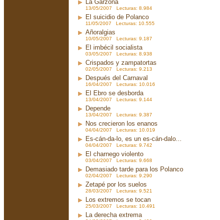
La Garzona
13/05/2007 Lecturas: 8.984
El suicidio de Polanco
11/05/2007 Lecturas: 10.555
Añoralgias
10/05/2007 Lecturas: 9.187
El imbécil socialista
03/05/2007 Lecturas: 8.938
Crispados y zampatortas
02/05/2007 Lecturas: 9.213
Después del Carnaval
16/04/2007 Lecturas: 10.016
El Ebro se desborda
13/04/2007 Lecturas: 9.144
Depende
13/04/2007 Lecturas: 9.387
Nos crecieron los enanos
04/04/2007 Lecturas: 10.019
Es-cán-da-lo, es un es-cán-dalo...
04/04/2007 Lecturas: 9.742
El charnego violento
03/04/2007 Lecturas: 9.668
Demasiado tarde para los Polanco
02/04/2007 Lecturas: 9.290
Zetapé por los suelos
28/03/2007 Lecturas: 9.521
Los extremos se tocan
25/03/2007 Lecturas: 10.491
La derecha extrema