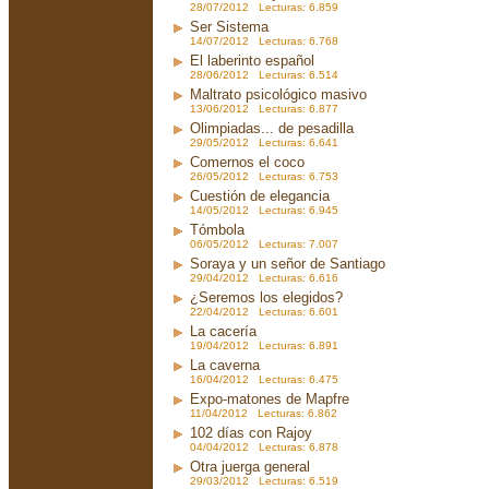
28/07/2012 Lecturas: 6.859
Ser Sistema
14/07/2012 Lecturas: 6.768
El laberinto español
28/06/2012 Lecturas: 6.514
Maltrato psicológico masivo
13/06/2012 Lecturas: 6.877
Olimpiadas... de pesadilla
29/05/2012 Lecturas: 6.641
Comernos el coco
26/05/2012 Lecturas: 6.753
Cuestión de elegancia
14/05/2012 Lecturas: 6.945
Tómbola
06/05/2012 Lecturas: 7.007
Soraya y un señor de Santiago
29/04/2012 Lecturas: 6.616
¿Seremos los elegidos?
22/04/2012 Lecturas: 6.601
La cacería
19/04/2012 Lecturas: 6.891
La caverna
16/04/2012 Lecturas: 6.475
Expo-matones de Mapfre
11/04/2012 Lecturas: 6.862
102 días con Rajoy
04/04/2012 Lecturas: 6.878
Otra juerga general
29/03/2012 Lecturas: 6.519