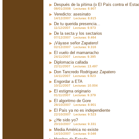
Después de la pítima (o El País contra el Est
08/01/2008 Lecturas: 8.907
Veredicto: asesinato
14/12/2007 Lecturas: 8.815
De tu querida presencia...
11/12/2007 Lecturas: 9.973
De la secta y los sectarios
07/12/2007 Lecturas: 9.464
¡Váyase señor Zapatero!
02/12/2007 Lecturas: 9.316
El vuelo del mamarracho
24/11/2007 Lecturas: 9.395
Diplomacia callada
22/11/2007 Lecturas: 13.497
Don Tancredo Rodríguez Zapatero
14/11/2007 Lecturas: 9.823
Engordar a ETA
10/11/2007 Lecturas: 10.004
El estigma originario
01/11/2007 Lecturas: 9.379
El algoritmo de Gore
28/10/2007 Lecturas: 8.901
El País ya no es independiente
22/10/2007 Lecturas: 9.523
¿He sido yo?
20/10/2007 Lecturas: 9.331
Media América no existe
14/10/2007 Lecturas: 9.046