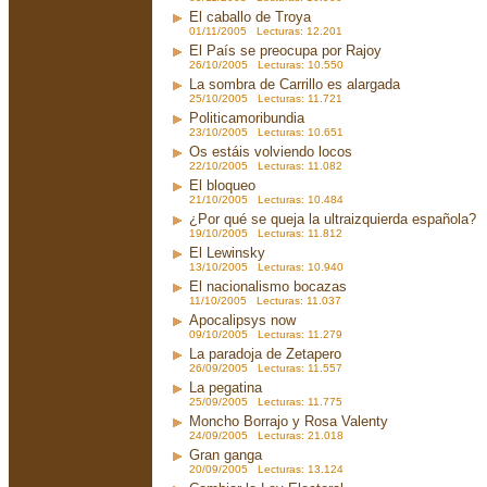
El caballo de Troya
01/11/2005 Lecturas: 12.201
El País se preocupa por Rajoy
26/10/2005 Lecturas: 10.550
La sombra de Carrillo es alargada
25/10/2005 Lecturas: 11.721
Politicamoribundia
23/10/2005 Lecturas: 10.651
Os estáis volviendo locos
22/10/2005 Lecturas: 11.082
El bloqueo
21/10/2005 Lecturas: 10.484
¿Por qué se queja la ultraizquierda española?
19/10/2005 Lecturas: 11.812
El Lewinsky
13/10/2005 Lecturas: 10.940
El nacionalismo bocazas
11/10/2005 Lecturas: 11.037
Apocalipsys now
09/10/2005 Lecturas: 11.279
La paradoja de Zetapero
26/09/2005 Lecturas: 11.557
La pegatina
25/09/2005 Lecturas: 11.775
Moncho Borrajo y Rosa Valenty
24/09/2005 Lecturas: 21.018
Gran ganga
20/09/2005 Lecturas: 13.124