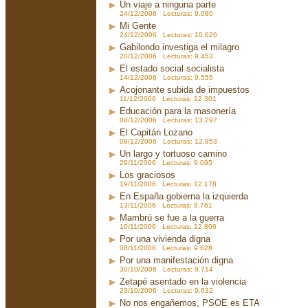
Un viaje a ninguna parte
24/12/2006 Lecturas: 9.080
Mi Gente
24/12/2006 Lecturas: 10.626
Gabilondo investiga el milagro
20/12/2006 Lecturas: 9.453
El estado social socialista
14/12/2006 Lecturas: 9.555
Acojonante subida de impuestos
11/12/2006 Lecturas: 12.301
Educación para la masonería
08/12/2006 Lecturas: 13.297
El Capitán Lozano
08/12/2006 Lecturas: 12.953
Un largo y tortuoso camino
29/11/2006 Lecturas: 9.095
Los graciosos
19/11/2006 Lecturas: 12.178
En España gobierna la izquierda
13/11/2006 Lecturas: 9.761
Mambrú se fue a la guerra
10/11/2006 Lecturas: 12.806
Por una vivienda digna
08/11/2006 Lecturas: 9.628
Por una manifestación digna
30/10/2006 Lecturas: 9.714
Zetapé asentado en la violencia
23/10/2006 Lecturas: 9.632
No nos engañemos, PSOE es ETA