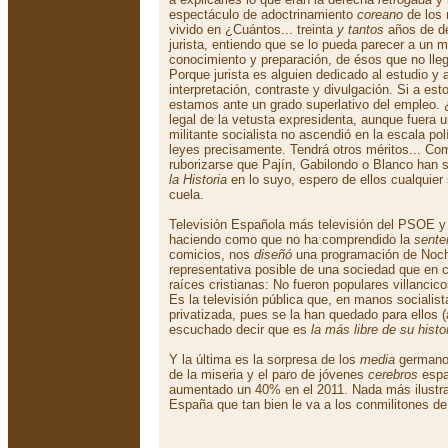
espectáculo de adoctrinamiento
coreano
de los
vivido en ¿Cuántos... treinta
y tantos
años de de
jurista, entiendo que se lo pueda parecer a un m
conocimiento y preparación, de ésos que no lleg
Porque jurista es alguien dedicado al estudio y a
interpretación, contraste y divulgación. Si a es
estamos ante un grado superlativo del empleo. 
legal de la vetusta expresidenta, aunque fuera 
militante socialista no ascendió en la escala pol
leyes precisamente. Tendrá otros méritos... Co
ruborizarse que Pajín, Gabilondo o Blanco han 
la Historia
en lo suyo, espero de ellos cualquier
cuela.
Televisión Española más televisión del PSOE y
haciendo como que no ha comprendido la
sente
comicios, nos
diseñó
una programación de Noc
representativa posible de una sociedad que en
raíces cristianas: No fueron populares villancic
Es la televisión pública que, en manos sociali
privatizada, pues se la han quedado para ellos
escuchado decir que es
la más libre de su histo
Y la última es la sorpresa de los
media
germanos
de la miseria y el paro de jóvenes
cerebros
espa
aumentado un 40% en el 2011. Nada más ilustrat
España que tan bien le va a los conmilitones de