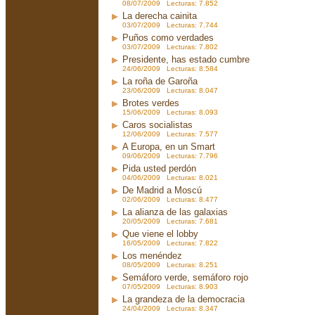
08/07/2009 Lecturas: 7.852
La derecha cainita
03/07/2009 Lecturas: 7.744
Puños como verdades
03/07/2009 Lecturas: 7.802
Presidente, has estado cumbre
24/06/2009 Lecturas: 8.584
La roña de Garoña
23/06/2009 Lecturas: 8.047
Brotes verdes
15/06/2009 Lecturas: 8.093
Caros socialistas
12/06/2009 Lecturas: 7.577
A Europa, en un Smart
09/06/2009 Lecturas: 7.796
Pida usted perdón
04/06/2009 Lecturas: 8.021
De Madrid a Moscú
02/06/2009 Lecturas: 8.477
La alianza de las galaxias
20/05/2009 Lecturas: 7.681
Que viene el lobby
16/05/2009 Lecturas: 7.822
Los menéndez
08/05/2009 Lecturas: 8.251
Semáforo verde, semáforo rojo
07/05/2009 Lecturas: 8.903
La grandeza de la democracia
24/04/2009 Lecturas: 8.347