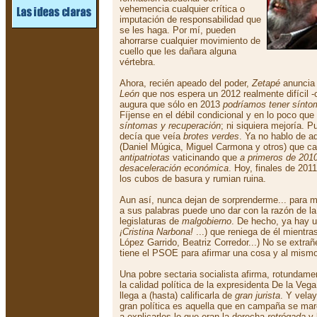
vehemencia cualquier crítica o
imputación de responsabilidad que
se les haga. Por mí, pueden
ahorrarse cualquier movimiento de
cuello que les dañara alguna
vértebra.
Ahora, recién apeado del poder,
Zetapé
anuncia 
León
que nos espera un 2012 realmente difícil 
augura que sólo en 2013
podríamos tener sínto
Fíjense en el débil condicional y en lo poco que
síntomas y recuperación
; ni siquiera mejoría. 
decía que veía
brotes verdes
. Ya no hablo de a
(Daniel Múgica, Miguel Carmona y otros) que cal
antipatriotas
vaticinando que
a primeros de 201
desaceleración económica
. Hoy, finales de 20
los cubos de basura y rumian ruina.
Aun así, nunca dejan de sorprenderme... para 
a sus palabras puede uno dar con la razón de l
legislaturas de
malgobierno
. De hecho, ya hay 
¡Cristina Narbona!
...) que reniega de él mientra
López Garrido, Beatriz Corredor...) No se extrañ
tiene el PSOE para afirmar una cosa y al mismo
Una pobre sectaria socialista afirma, rotundamen
la calidad política de la expresidenta De la Veg
llega a (hasta) calificarla de
gran jurista
. Y vela
gran política es aquella que en campaña se marc
a explicarles lo que eran la derecha
retrógada
y 