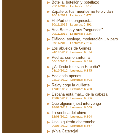
Botella, botellón y botellazo
22/11/2012 Lecturas: 6.517
Zapatero, tus muertos no te olvidan
16/11/2012 Lecturas: 6.472
El iPad del congresista
10/11/2012 Lecturas: 6.391
Ana Botella y sus "segundos"
09/11/2012 Lecturas: 6.234
Diálogo, sosiego, moderación... y paro
06/11/2012 Lecturas: 7.214
Los abuelos de Gómez
24/10/2012 Lecturas: 6.374
Pedraz como síntoma
06/10/2012 Lecturas: 6.416
¿A dónde te llevan España?
03/10/2012 Lecturas: 6.345
Hacienda apenas
02/10/2012 Lecturas: 6.404
Rajoy coge la guillette
17/09/2012 Lecturas: 6.780
España está mal... de la cabeza
12/09/2012 Lecturas: 6.686
Que alguien (nos) intervenga
28/08/2012 Lecturas: 6.669
La sentina del chivo
12/08/2012 Lecturas: 6.894
Una izquierda aberroncha
09/08/2012 Lecturas: 6.667
¡Viva Catarroja!