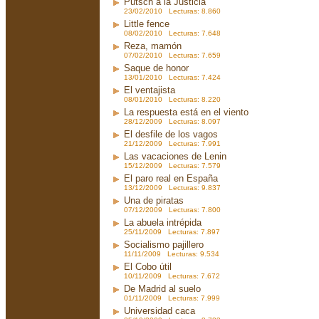
Putsch a la Justicia
23/02/2010 Lecturas: 8.860
Little fence
08/02/2010 Lecturas: 7.648
Reza, mamón
07/02/2010 Lecturas: 7.659
Saque de honor
13/01/2010 Lecturas: 7.424
El ventajista
08/01/2010 Lecturas: 8.220
La respuesta está en el viento
28/12/2009 Lecturas: 8.097
El desfile de los vagos
21/12/2009 Lecturas: 7.991
Las vacaciones de Lenin
15/12/2009 Lecturas: 7.579
El paro real en España
13/12/2009 Lecturas: 9.837
Una de piratas
07/12/2009 Lecturas: 7.800
La abuela intrépida
25/11/2009 Lecturas: 7.897
Socialismo pajillero
11/11/2009 Lecturas: 9.534
El Cobo útil
10/11/2009 Lecturas: 7.672
De Madrid al suelo
01/11/2009 Lecturas: 7.999
Universidad caca