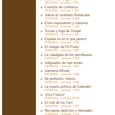
18/11/2011 Lecturas: 7.640
Cuestión de confianza
14/11/2011 Lecturas: 7.087
Salvar al candidato Rubalcaba
21/10/2011 Lecturas: 6.899
Entre inquisidores y matones
14/10/2011 Lecturas: 7.183
Tocata y fuga de Zetapé
25/09/2011 Lecturas: 7.484
España no es lo que parece
22/08/2011 Lecturas: 7.558
El milagro de Pé Punto
04/08/2011 Lecturas: 7.403
La cabalgata de los perroflautas
21/06/2011 Lecturas: 7.920
Indignados diz que estais
15/06/2011 Lecturas: 7.992
Llamáme Alfredo
08/06/2011 Lecturas: 7.826
De profesión, trileros
05/06/2011 Lecturas: 7.836
La muerte política de Gallardón
01/06/2011 Lecturas: 7.618
¡Viva Franco!
25/05/2011 Lecturas: 8.076
El club de los Cien
25/04/2011 Lecturas: 7.787
Recuperar derechos y libertades
17/04/2011 Lecturas: 7.722