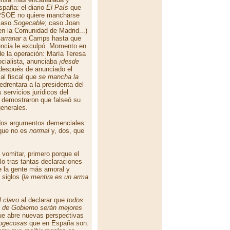
paña: el diario
El País
que
 PSOE no quiere mancharse
 caso
Sogecable
; caso Joan
en la Comunidad de Madrid...)
arranar
a Camps hasta que
lencia le exculpó. Momento en
 de la operación: María Teresa
ocialista, anunciaba
¡desde
 después de anunciado el
al fiscal que
se mancha la
drentara a la presidenta del
 servicios jurídicos del
 demostraron que falseó su
enerales.
 dos argumentos demenciales:
 que no es
normal
y, dos, que
vomitar, primero porque el
alo tras tantas declaraciones
e la gente más amoral y
siglos (
la mentira es un arma
l clavo
al declarar que
todos
te de Gobierno serán mejores
ue abre nuevas perspectivas
ogecosas
que en España son.