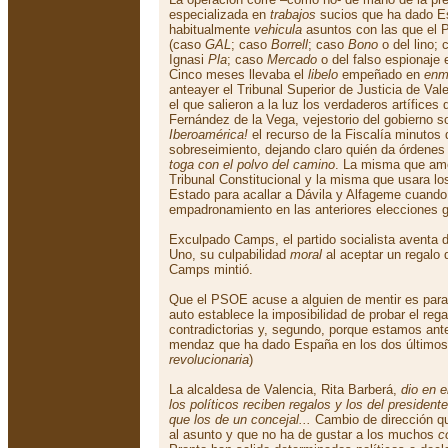
especializada en
trabajos
sucios que ha dado Es
habitualmente
vehicula
asuntos con las que el
(caso
GAL
; caso
Borrell
; caso
Bono
o del lino;
Ignasi
Pla
; caso
Mercado
o del falso espionaje 
Cinco meses llevaba el
libelo
empeñado en
enm
anteayer el Tribunal Superior de Justicia de Va
el que salieron a la luz los verdaderos artífices
Fernández de la Vega, vejestorio del gobierno s
Iberoamérica!
el recurso de la Fiscalía minutos
sobreseimiento, dejando claro quién da órdenes 
toga con el polvo del camino
. La misma que ame
Tribunal Constitucional y la misma que usara los
Estado para acallar a Dávila y Alfageme cuando
empadronamiento en las anteriores elecciones g
Exculpado Camps, el partido socialista aventa
Uno, su culpabilidad
moral
al aceptar un regalo
Camps mintió.
Que el PSOE acuse a alguien de mentir es para 
auto establece la imposibilidad de probar el reg
contradictorias y, segundo, porque estamos ant
mendaz que ha dado España en los dos últimos 
revolucionaria
)
La alcaldesa de Valencia, Rita Barberá,
dio en e
los políticos reciben regalos y los del presiden
que los de un concejal...
Cambio de dirección q
al asunto y que no ha de gustar a los muchos
c