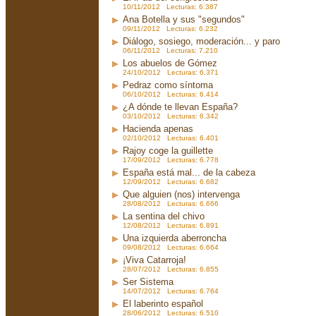
10/11/2012 Lecturas: 6.387
Ana Botella y sus "segundos"
09/11/2012 Lecturas: 6.232
Diálogo, sosiego, moderación... y paro
06/11/2012 Lecturas: 7.210
Los abuelos de Gómez
24/10/2012 Lecturas: 6.371
Pedraz como síntoma
06/10/2012 Lecturas: 6.414
¿A dónde te llevan España?
03/10/2012 Lecturas: 6.342
Hacienda apenas
02/10/2012 Lecturas: 6.401
Rajoy coge la guillette
17/09/2012 Lecturas: 6.778
España está mal... de la cabeza
12/09/2012 Lecturas: 6.682
Que alguien (nos) intervenga
28/08/2012 Lecturas: 6.666
La sentina del chivo
12/08/2012 Lecturas: 6.891
Una izquierda aberroncha
09/08/2012 Lecturas: 6.664
¡Viva Catarroja!
28/07/2012 Lecturas: 6.855
Ser Sistema
14/07/2012 Lecturas: 6.764
El laberinto español
28/06/2012 Lecturas: 6.510