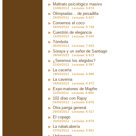
Maltrato psicológico masivo
13/06/2012 Lecturas: 6.874
Olimpiadas... de pesadilla
29/05/2012 Lecturas: 6.637
Comernos el coco
26/05/2012 Lecturas: 6.749
Cuestión de elegancia
14/05/2012 Lecturas: 6.940
Tómbola
06/05/2012 Lecturas: 7.003
Soraya y un señor de Santiago
29/04/2012 Lecturas: 6.613
¿Seremos los elegidos?
22/04/2012 Lecturas: 6.597
La cacería
19/04/2012 Lecturas: 6.889
La caverna
16/04/2012 Lecturas: 6.472
Expo-matones de Mapfre
11/04/2012 Lecturas: 6.860
102 días con Rajoy
04/04/2012 Lecturas: 6.876
Otra juerga general
29/03/2012 Lecturas: 6.517
El copago
20/03/2012 Lecturas: 6.870
La rubalcabería
07/03/2012 Lecturas: 6.941
Urdangarín