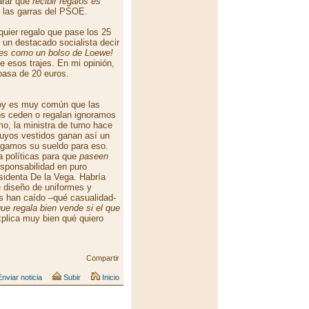
arar que
recibir regalos es
en las garras del PSOE.
quier regalo que pase los 25
 un destacado socialista decir
 es como un bolso de Loewe!
 esos trajes. En mi opinión,
 pasa de 20 euros.
hoy es muy común que las
os ceden o regalan ignoramos
o, la ministra de turno hace
cuyos vestidos ganan así un
agamos su sueldo para eso.
 políticas para que
paseen
esponsabilidad en puro
sidenta De la Vega. Habría
 diseño de uniformes y
s han caído –qué casualidad-
que regala bien vende si el que
xplica muy bien qué quiero
Compartir
nviar noticia
Subir
Inicio