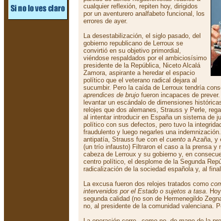
cualquier reflexión, repiten hoy, dirigidos
por un aventurero analfabeto funcional, los
errores de ayer.
La desestabilización, el siglo pasado, del
gobierno republicano de Lerroux se
convirtió en su objetivo primordial,
viéndose respaldados por el ambiciosísimo
presidente de la República, Niceto Alcalá
Zamora, aspirante a heredar el espacio
político que el veterano radical dejara al
sucumbir. Pero la caída de Lerroux tendría con
aprendices de brujo
fueron incapaces de prever.
levantar un escándalo de dimensiones histórica
relojes que dos alemanes, Strauss y Perle, rega
al intentar introducir en España un sistema de j
político con sus defectos, pero tuvo la integridad
fraudulento y luego negarles una indemnizació
antipatía, Strauss fue con el
cuento
a Azaña, y 
(un trío infausto) Filtraron el caso a la prensa y
cabeza de Lerroux y su gobierno y, en consecue
centro político, el desplome de la Segunda Repúb
radicalización de la sociedad española y, al final,
La excusa fueron dos relojes tratados como
com
intervenidos por el Estado o sujetos a tasa
. Hoy
segunda calidad (no son de Hermenegildo Zegna
no, al presidente de la comunidad valenciana. P
La operación corre –como no- de mano de la pr