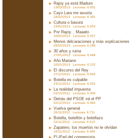
Rajoy ya está Maduro
13/03/2013 Lecturas: 6.001
Cayo Lara me asusta
24/02/2013 Lecturas: 6.381
Cultura o basura
23/02/2013 Lecturas: 6.053
Por Rajoy... Maaato
10/02/2013 Lecturas: 6.327
Menos delcaraciones y más explicaciones
05/02/2013 Lecturas: 6.299
30 años y ruina
27/01/2013 Lecturas: 6.448
Año Mariano
10/01/2013 Lecturas: 6.132
El discurso del Rey
27/12/2012 Lecturas: 6.044
Botella es culpable
23/12/2012 Lecturas: 6.352
La realidad impuesta
03/12/2012 Lecturas: 6.306
Detrás del PSOE irá el PP
02/12/2012 Lecturas: 6.484
Vuelva general
26/11/2012 Lecturas: 6.711
Botella, botellón y botellazo
22/11/2012 Lecturas: 6.515
Zapatero, tus muertos no te olvidan
16/11/2012 Lecturas: 6.469
El iPad del congresista