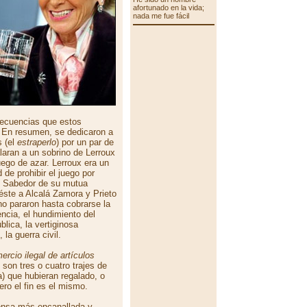
afortunado en la vida;
nada me fue fácil
secuencias que estos
 En resumen, se dedicaron a
s (el
estraperlo
) por un par de
laran a un sobrino de Lerroux
uego de azar. Lerroux era un
 de prohibir el juego por
n. Sabedor de su mutua
éste a Alcalá Zamora y Prieto
 no pararon hasta cobrarse la
ncia, el hundimiento del
lica, la vertiginosa
 la guerra civil.
ercio ilegal de artículos
 son tres o cuatro trajes de
) que hubieran regalado, o
ero el fin es el mismo.
ensa más encanallada y