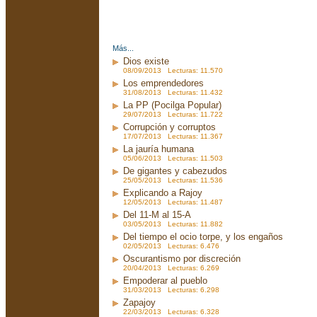
Más...
Dios existe
08/09/2013 Lecturas: 11.570
Los emprendedores
31/08/2013 Lecturas: 11.432
La PP (Pocilga Popular)
29/07/2013 Lecturas: 11.722
Corrupción y corruptos
17/07/2013 Lecturas: 11.367
La jauría humana
05/06/2013 Lecturas: 11.503
De gigantes y cabezudos
25/05/2013 Lecturas: 11.536
Explicando a Rajoy
12/05/2013 Lecturas: 11.487
Del 11-M al 15-A
03/05/2013 Lecturas: 11.882
Del tiempo el ocio torpe, y los engaños
02/05/2013 Lecturas: 6.476
Oscurantismo por discreción
20/04/2013 Lecturas: 6.269
Empoderar al pueblo
31/03/2013 Lecturas: 6.298
Zapajoy
22/03/2013 Lecturas: 6.328