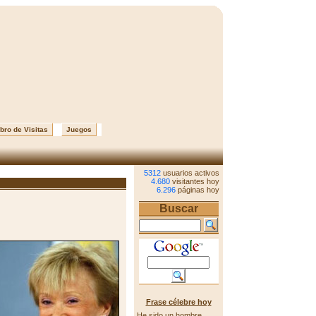
bro de Visitas
Juegos
5312
usuarios activos
4.680
visitantes hoy
6.296
páginas hoy
Buscar
Frase célebre hoy
He sido un hombre