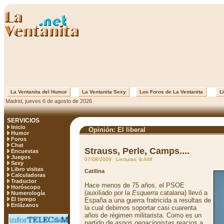
La Ventanita del Humor
La Ventanita Sexy
Los Foros de La Ventanita
Li
Madrid, jueves 6 de agosto de 2026
SERVICIOS
Inicio
Opinión: El liberal
Humor
Foros
Chat
Strauss, Perle, Camps....
Encuestas
Juegos
07/08/2009 Lecturas: 8.448
Sexy
Libro visitas
Catilina
Calculadoras
Traductor
Hace menos de 75 años, el PSOE
Horóscopo
(auxiliado por la
Esquerra
catalana) llevó a
Numerología
El tiempo
España a una guerra fratricida a resultas de
Enlázanos
la cual debimos soportar casi cuarenta
años de régimen militarista. Como es un
partido de
asnos negacionistas
reacios a