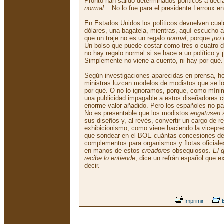
Pronto han salido determinados políticos a decl
normal
... No lo fue para el presidente Lerroux 
En Estados Unidos los políticos devuelven cual
dólares, una bagatela, mientras, aquí escucho a
que un traje no es un regalo
normal
, porque
¡no
Un bolso que puede costar como tres o cuatro de
no hay regalo normal si se hace a un político y
Simplemente no viene a cuento, ni hay por qué.
Según investigaciones aparecidas en prensa, 
ministras luzcan modelos de modistos que se l
por qué. O no lo ignoramos, porque, como mínim
una publicidad impagable a estos diseñadores 
enorme valor añadido. Pero los españoles no p
No es presentable que los modistos
engatusen
a
sus diseños y, al revés, convertir un cargo de r
exhibicionismo, como viene haciendo la vicepre
que sondear en el BOE cuántas concesiones de
complementos para organismos y flotas oficiale
en manos de estos
creadores
obsequiosos.
El 
recibe lo entiende
, dice un refrán español que e
decir.
Imprimir
E