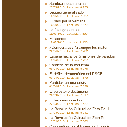
Sembrar nuestra ruina
27/05/2010 Lecturas: 8.133
Saqueo generalizado
18/05/2010 Lecturas: 7.927
El país por la ventana
14/05/2010 Lecturas: 7.877
La falange garzonita
11/05/2010 Lecturas: 7.859
El sopapo
11/05/2010 Lecturas: 8.130
¿Demócratas? Ni aunque les maten
29/04/2010 Lecturas: 7.702
España hacia los 6 millones de parados
19/04/2010 Lecturas: 7.727
Cánticos de la Izquierda
09/04/2010 Lecturas: 8.376
El déficit democrático del PSOE
05/04/2010 Lecturas: 7.375
Perdidos en una crisis
01/04/2010 Lecturas: 7.828
El vejestorio doctrinario
26/03/2010 Lecturas: 7.617
Echar unas cuentas
22/03/2010 Lecturas: 7.527
La Revolución Cultural de Zeta Pe II
17/03/2010 Lecturas: 8.041
La Revolución Cultural de Zeta Pe I
17/03/2010 Lecturas: 7.592
Con confianza saldremos de la crisis