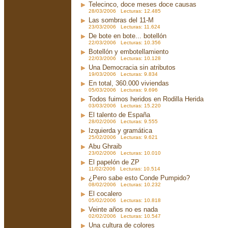
Telecinco, doce meses doce causas
28/03/2006 Lecturas: 12.485
Las sombras del 11-M
23/03/2006 Lecturas: 11.624
De bote en bote... botellón
22/03/2006 Lecturas: 10.356
Botellón y embotellamiento
22/03/2006 Lecturas: 10.128
Una Democracia sin atributos
19/03/2006 Lecturas: 9.834
En total, 360.000 viviendas
05/03/2006 Lecturas: 9.696
Todos fuimos heridos en Rodilla Herida
03/03/2006 Lecturas: 15.220
El talento de España
28/02/2006 Lecturas: 9.555
Izquierda y gramática
25/02/2006 Lecturas: 9.621
Abu Ghraib
23/02/2006 Lecturas: 10.010
El papelón de ZP
11/02/2006 Lecturas: 10.514
¿Pero sabe esto Conde Pumpido?
08/02/2006 Lecturas: 10.232
El cocalero
05/02/2006 Lecturas: 10.818
Veinte años no es nada
02/02/2006 Lecturas: 10.547
Una cultura de colores