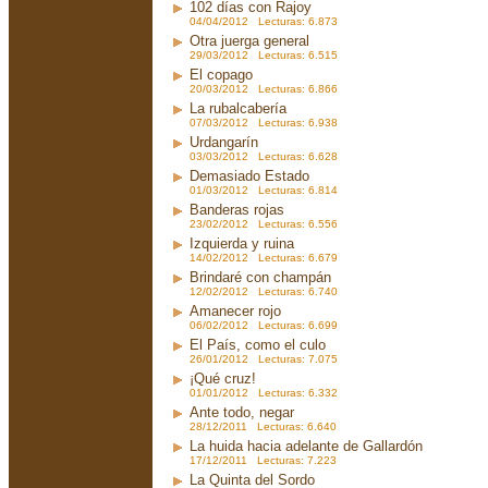
102 días con Rajoy
04/04/2012 Lecturas: 6.873
Otra juerga general
29/03/2012 Lecturas: 6.515
El copago
20/03/2012 Lecturas: 6.866
La rubalcabería
07/03/2012 Lecturas: 6.938
Urdangarín
03/03/2012 Lecturas: 6.628
Demasiado Estado
01/03/2012 Lecturas: 6.814
Banderas rojas
23/02/2012 Lecturas: 6.556
Izquierda y ruina
14/02/2012 Lecturas: 6.679
Brindaré con champán
12/02/2012 Lecturas: 6.740
Amanecer rojo
06/02/2012 Lecturas: 6.699
El País, como el culo
26/01/2012 Lecturas: 7.075
¡Qué cruz!
01/01/2012 Lecturas: 6.332
Ante todo, negar
28/12/2011 Lecturas: 6.640
La huida hacia adelante de Gallardón
17/12/2011 Lecturas: 7.223
La Quinta del Sordo