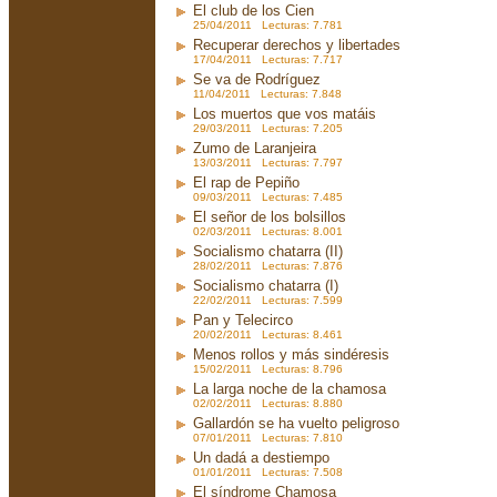
El club de los Cien
25/04/2011 Lecturas: 7.781
Recuperar derechos y libertades
17/04/2011 Lecturas: 7.717
Se va de Rodríguez
11/04/2011 Lecturas: 7.848
Los muertos que vos matáis
29/03/2011 Lecturas: 7.205
Zumo de Laranjeira
13/03/2011 Lecturas: 7.797
El rap de Pepiño
09/03/2011 Lecturas: 7.485
El señor de los bolsillos
02/03/2011 Lecturas: 8.001
Socialismo chatarra (II)
28/02/2011 Lecturas: 7.876
Socialismo chatarra (I)
22/02/2011 Lecturas: 7.599
Pan y Telecirco
20/02/2011 Lecturas: 8.461
Menos rollos y más sindéresis
15/02/2011 Lecturas: 8.796
La larga noche de la chamosa
02/02/2011 Lecturas: 8.880
Gallardón se ha vuelto peligroso
07/01/2011 Lecturas: 7.810
Un dadá a destiempo
01/01/2011 Lecturas: 7.508
El síndrome Chamosa