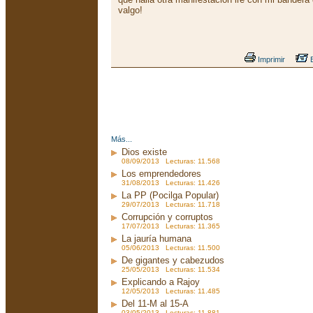
valgo!
Imprimir
E
Más...
Dios existe
08/09/2013 Lecturas: 11.568
Los emprendedores
31/08/2013 Lecturas: 11.426
La PP (Pocilga Popular)
29/07/2013 Lecturas: 11.718
Corrupción y corruptos
17/07/2013 Lecturas: 11.365
La jauría humana
05/06/2013 Lecturas: 11.500
De gigantes y cabezudos
25/05/2013 Lecturas: 11.534
Explicando a Rajoy
12/05/2013 Lecturas: 11.485
Del 11-M al 15-A
03/05/2013 Lecturas: 11.881