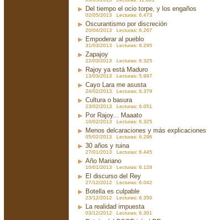
Del tiempo el ocio torpe, y los engaños
02/05/2013 Lecturas: 6.473
Oscurantismo por discreción
20/04/2013 Lecturas: 6.267
Empoderar al pueblo
31/03/2013 Lecturas: 6.295
Zapajoy
22/03/2013 Lecturas: 6.325
Rajoy ya está Maduro
13/03/2013 Lecturas: 5.997
Cayo Lara me asusta
24/02/2013 Lecturas: 6.379
Cultura o basura
23/02/2013 Lecturas: 6.051
Por Rajoy... Maaato
10/02/2013 Lecturas: 6.325
Menos delcaraciones y más explicaciones
05/02/2013 Lecturas: 6.296
30 años y ruina
27/01/2013 Lecturas: 6.445
Año Mariano
10/01/2013 Lecturas: 6.128
El discurso del Rey
27/12/2012 Lecturas: 6.042
Botella es culpable
23/12/2012 Lecturas: 6.350
La realidad impuesta
03/12/2012 Lecturas: 6.301