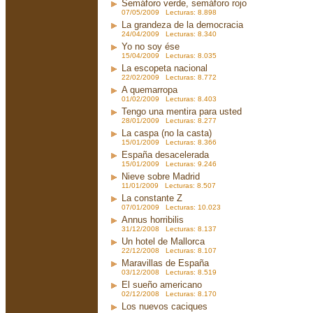
Semáforo verde, semáforo rojo
07/05/2009 Lecturas: 8.898
La grandeza de la democracia
24/04/2009 Lecturas: 8.340
Yo no soy ése
15/04/2009 Lecturas: 8.035
La escopeta nacional
22/02/2009 Lecturas: 8.772
A quemarropa
01/02/2009 Lecturas: 8.403
Tengo una mentira para usted
28/01/2009 Lecturas: 8.277
La caspa (no la casta)
15/01/2009 Lecturas: 8.366
España desacelerada
15/01/2009 Lecturas: 9.246
Nieve sobre Madrid
11/01/2009 Lecturas: 8.507
La constante Z
07/01/2009 Lecturas: 10.023
Annus horribilis
31/12/2008 Lecturas: 8.137
Un hotel de Mallorca
22/12/2008 Lecturas: 8.107
Maravillas de España
03/12/2008 Lecturas: 8.519
El sueño americano
02/12/2008 Lecturas: 8.170
Los nuevos caciques