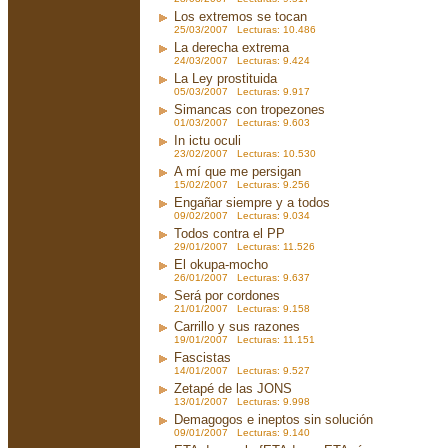
Los extremos se tocan
25/03/2007 Lecturas: 10.486
La derecha extrema
24/03/2007 Lecturas: 9.424
La Ley prostituida
05/03/2007 Lecturas: 9.917
Simancas con tropezones
01/03/2007 Lecturas: 9.603
In ictu oculi
23/02/2007 Lecturas: 10.530
A mí que me persigan
15/02/2007 Lecturas: 9.256
Engañar siempre y a todos
09/02/2007 Lecturas: 9.034
Todos contra el PP
29/01/2007 Lecturas: 11.526
El okupa-mocho
26/01/2007 Lecturas: 9.637
Será por cordones
21/01/2007 Lecturas: 9.158
Carrillo y sus razones
19/01/2007 Lecturas: 11.151
Fascistas
14/01/2007 Lecturas: 9.527
Zetapé de las JONS
13/01/2007 Lecturas: 9.998
Demagogos e ineptos sin solución
09/01/2007 Lecturas: 9.140