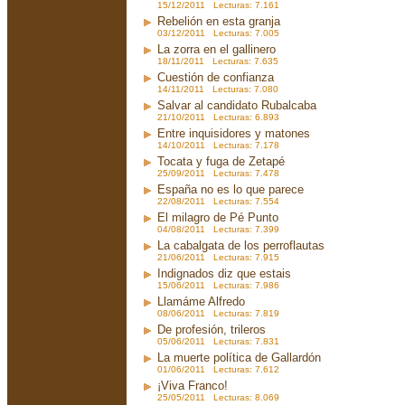
15/12/2011 Lecturas: 7.161
Rebelión en esta granja
03/12/2011 Lecturas: 7.005
La zorra en el gallinero
18/11/2011 Lecturas: 7.635
Cuestión de confianza
14/11/2011 Lecturas: 7.080
Salvar al candidato Rubalcaba
21/10/2011 Lecturas: 6.893
Entre inquisidores y matones
14/10/2011 Lecturas: 7.178
Tocata y fuga de Zetapé
25/09/2011 Lecturas: 7.478
España no es lo que parece
22/08/2011 Lecturas: 7.554
El milagro de Pé Punto
04/08/2011 Lecturas: 7.399
La cabalgata de los perroflautas
21/06/2011 Lecturas: 7.915
Indignados diz que estais
15/06/2011 Lecturas: 7.986
Llamáme Alfredo
08/06/2011 Lecturas: 7.819
De profesión, trileros
05/06/2011 Lecturas: 7.831
La muerte política de Gallardón
01/06/2011 Lecturas: 7.612
¡Viva Franco!
25/05/2011 Lecturas: 8.069