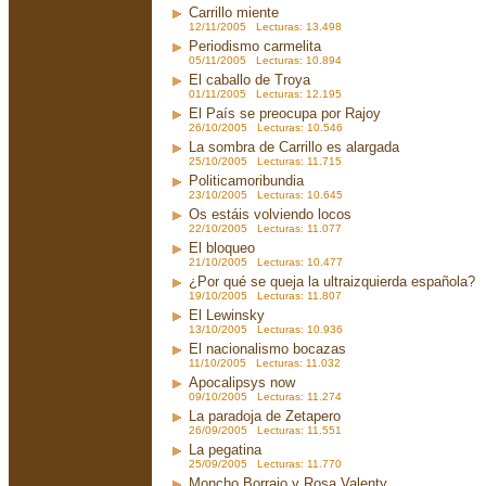
Carrillo miente
12/11/2005 Lecturas: 13.498
Periodismo carmelita
05/11/2005 Lecturas: 10.894
El caballo de Troya
01/11/2005 Lecturas: 12.195
El País se preocupa por Rajoy
26/10/2005 Lecturas: 10.546
La sombra de Carrillo es alargada
25/10/2005 Lecturas: 11.715
Politicamoribundia
23/10/2005 Lecturas: 10.645
Os estáis volviendo locos
22/10/2005 Lecturas: 11.077
El bloqueo
21/10/2005 Lecturas: 10.477
¿Por qué se queja la ultraizquierda española?
19/10/2005 Lecturas: 11.807
El Lewinsky
13/10/2005 Lecturas: 10.936
El nacionalismo bocazas
11/10/2005 Lecturas: 11.032
Apocalipsys now
09/10/2005 Lecturas: 11.274
La paradoja de Zetapero
26/09/2005 Lecturas: 11.551
La pegatina
25/09/2005 Lecturas: 11.770
Moncho Borrajo y Rosa Valenty