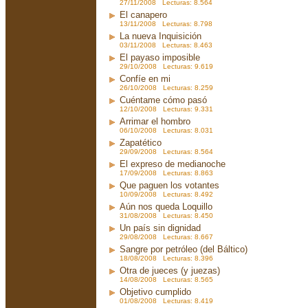
27/11/2008 Lecturas: 8.564
El canapero
13/11/2008 Lecturas: 8.798
La nueva Inquisición
03/11/2008 Lecturas: 8.463
El payaso imposible
29/10/2008 Lecturas: 9.619
Confíe en mi
26/10/2008 Lecturas: 8.259
Cuéntame cómo pasó
12/10/2008 Lecturas: 9.331
Arrimar el hombro
06/10/2008 Lecturas: 8.031
Zapatético
29/09/2008 Lecturas: 8.564
El expreso de medianoche
17/09/2008 Lecturas: 8.863
Que paguen los votantes
10/09/2008 Lecturas: 8.492
Aún nos queda Loquillo
31/08/2008 Lecturas: 8.450
Un país sin dignidad
29/08/2008 Lecturas: 8.667
Sangre por petróleo (del Báltico)
18/08/2008 Lecturas: 8.396
Otra de jueces (y juezas)
14/08/2008 Lecturas: 8.565
Objetivo cumplido
01/08/2008 Lecturas: 8.419