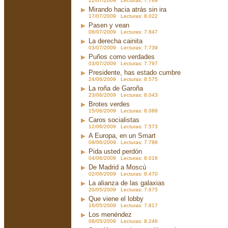
22/07/2009 Lecturas: 7.789
Mirando hacia atrás sin ira
17/07/2009 Lecturas: 8.022
Pasen y vean
08/07/2009 Lecturas: 7.847
La derecha cainita
03/07/2009 Lecturas: 7.739
Puños como verdades
03/07/2009 Lecturas: 7.797
Presidente, has estado cumbre
24/06/2009 Lecturas: 8.575
La roña de Garoña
23/06/2009 Lecturas: 8.043
Brotes verdes
15/06/2009 Lecturas: 8.088
Caros socialistas
12/06/2009 Lecturas: 7.573
A Europa, en un Smart
09/06/2009 Lecturas: 7.788
Pida usted perdón
04/06/2009 Lecturas: 8.016
De Madrid a Moscú
02/06/2009 Lecturas: 8.470
La alianza de las galaxias
20/05/2009 Lecturas: 7.675
Que viene el lobby
16/05/2009 Lecturas: 7.817
Los menéndez
08/05/2009 Lecturas: 8.246