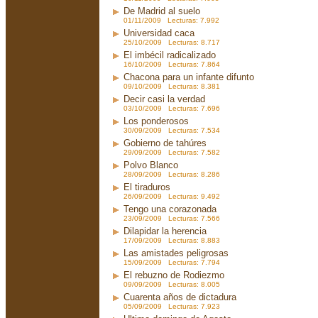
De Madrid al suelo
01/11/2009 Lecturas: 7.992
Universidad caca
25/10/2009 Lecturas: 8.717
El imbécil radicalizado
16/10/2009 Lecturas: 7.864
Chacona para un infante difunto
09/10/2009 Lecturas: 8.381
Decir casi la verdad
03/10/2009 Lecturas: 7.696
Los ponderosos
30/09/2009 Lecturas: 7.534
Gobierno de tahúres
29/09/2009 Lecturas: 7.582
Polvo Blanco
28/09/2009 Lecturas: 8.286
El tiraduros
26/09/2009 Lecturas: 9.492
Tengo una corazonada
23/09/2009 Lecturas: 7.566
Dilapidar la herencia
17/09/2009 Lecturas: 8.883
Las amistades peligrosas
15/09/2009 Lecturas: 7.794
El rebuzno de Rodiezmo
09/09/2009 Lecturas: 8.005
Cuarenta años de dictadura
05/09/2009 Lecturas: 7.923