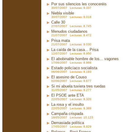
Por sus silencios les conoceréis
30/07/2007 Lecturas: 9.337
Niebla visible
30/07/2007 Lecturas: 9.018
Calle 30
27/07/2007 Lecturas: 8.745
Menudos ciudadanos
21/07/2007 Lecturas: 8.472
Prisa mata
21/07/2007 Lecturas: 9.030
La caída de la casa... Prisa
12/07/2007 Lecturas: 8.950
El
abobinable
hombre de los... vagones
17/06/2007 Lecturas: 8.988
Estado policíaco socialista
06/06/2007 Lecturas: 9.193
El asesino de Couso
02/06/2007 Lecturas: 9.677
Si mi abuela tuviera tres ruedas
31/05/2007 Lecturas: 9.277
El PSOE ante ETA
22/05/2007 Lecturas: 9.320
La rosa y el insulto
22/05/2007 Lecturas: 9.389
Campaña crispada
18/05/2007 Lecturas: 10.123
Demasiada política
17/05/2007 Lecturas: 8.829
Polanco... Post-Franco