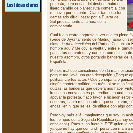
protesta, pero cosas del destino, hubo un
ligero cambio de planes: ruta comercial con
mi novia por el centro. Claro, tampoco fue
demasiado difícil pasar por la Puerta del
Sol precisamente a la hora de la
convocatoria.
Cual fue nuestra sorpresa al ver que en plena f
(Sede del Ayuntamiento de Madrid) había un se
clase de
merchandising
del Partido Comunista E
hombre aquí? Me doy la vuelta y entre el tumult
pancartas de protesta y carteles con el lema de 
nuestro asombro, otros portando banderas de l
Española.
Menos mal que coincidimos con la manifestación
porque me llevé una gran decepción ¿Porqué a
politizar ciertos actos? Que yo sepa la organiza
ningún carácter político, es más, si se manifiest
quizás las banderas que debiéramos haber visto 
lo que los convocantes pretendían era una masi
apoyar la protesta, flaco favor le hicieron
estos 
nosotros, habrá muchos otros que se rajarán, p
encasillen ni que se les identifique con algo co
Pero voy más allá; imaginemos que soy un acé
los tiempos de la Segunda República (ya hay qu
anhelarlos). Pues si no fuera el PCE quien lo or
ya que no hay que confundir peras con manzana
que halla otra manifestación iré con mi bandera 