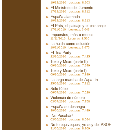
19/12/2010 Lecturas: 8.203
El Ministerio del Jumento
17/12/2010 Lecturas: 8.712
España alarmada
10/12/2010 Lecturas: 8.213
El País, el paisaje y el paisanaje
17/11/2010 Lecturas: 9.643
Impuestos, más o menos
11/11/2010 Lecturas: 8.500
La huida como solución
10/11/2010 Lecturas: 7.975
El Tea Party
22/10/2010 Lecturas: 7.425
Toxo y Moxo (parte II)
09/10/2010 Lecturas: 7.949
Toxo y Moxo (parte I)
09/10/2010 Lecturas: 7.889
La larga marcha de Zapa-tín
25/09/2010 Lecturas: 7.712
Sólo fútbol
06/07/2010 Lecturas: 7.520
Violencia de número
03/07/2010 Lecturas: 7.758
España se desangra
30/06/2010 Lecturas: 7.489
¡No Pasabán!
03/06/2010 Lecturas: 8.094
No te equivoques, yo soy del PSOE
31/05/2010 Lecturas: 8.709