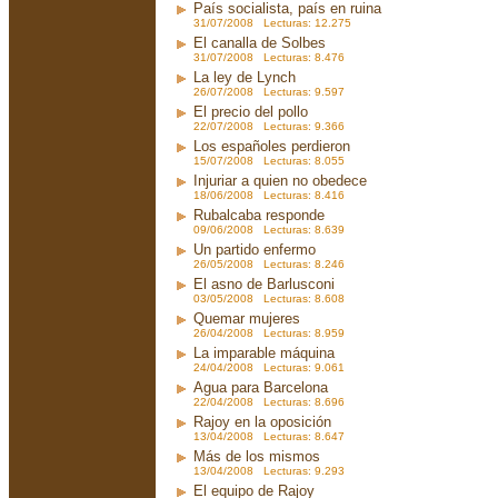
País socialista, país en ruina
31/07/2008 Lecturas: 12.275
El canalla de Solbes
31/07/2008 Lecturas: 8.476
La ley de Lynch
26/07/2008 Lecturas: 9.597
El precio del pollo
22/07/2008 Lecturas: 9.366
Los españoles perdieron
15/07/2008 Lecturas: 8.055
Injuriar a quien no obedece
18/06/2008 Lecturas: 8.416
Rubalcaba responde
09/06/2008 Lecturas: 8.639
Un partido enfermo
26/05/2008 Lecturas: 8.246
El asno de Barlusconi
03/05/2008 Lecturas: 8.608
Quemar mujeres
26/04/2008 Lecturas: 8.959
La imparable máquina
24/04/2008 Lecturas: 9.061
Agua para Barcelona
22/04/2008 Lecturas: 8.696
Rajoy en la oposición
13/04/2008 Lecturas: 8.647
Más de los mismos
13/04/2008 Lecturas: 9.293
El equipo de Rajoy