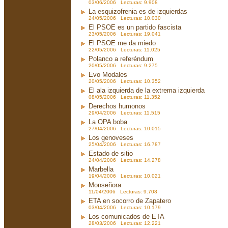
03/06/2006 Lecturas: 9.908
La esquizofrenia es de izquierdas
24/05/2006 Lecturas: 10.030
El PSOE es un partido fascista
23/05/2006 Lecturas: 19.041
El PSOE me da miedo
22/05/2006 Lecturas: 11.025
Polanco a referéndum
20/05/2006 Lecturas: 9.275
Evo Modales
20/05/2006 Lecturas: 10.352
El ala izquierda de la extrema izquierda
08/05/2006 Lecturas: 11.352
Derechos humonos
29/04/2006 Lecturas: 11.515
La OPA boba
27/04/2006 Lecturas: 10.015
Los genoveses
25/04/2006 Lecturas: 16.787
Estado de sitio
24/04/2006 Lecturas: 14.278
Marbella
19/04/2006 Lecturas: 10.021
Monseñora
11/04/2006 Lecturas: 9.708
ETA en socorro de Zapatero
03/04/2006 Lecturas: 10.179
Los comunicados de ETA
28/03/2006 Lecturas: 12.221