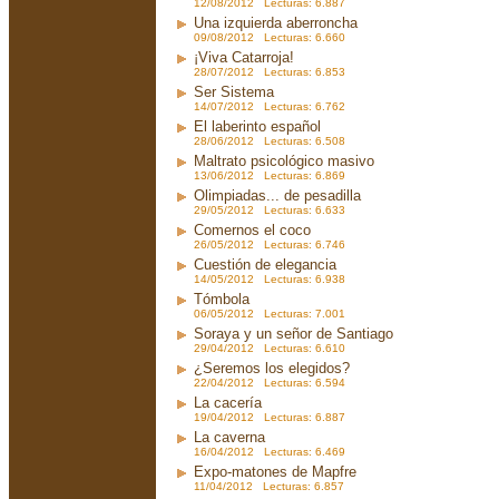
12/08/2012 Lecturas: 6.887
Una izquierda aberroncha
09/08/2012 Lecturas: 6.660
¡Viva Catarroja!
28/07/2012 Lecturas: 6.853
Ser Sistema
14/07/2012 Lecturas: 6.762
El laberinto español
28/06/2012 Lecturas: 6.508
Maltrato psicológico masivo
13/06/2012 Lecturas: 6.869
Olimpiadas... de pesadilla
29/05/2012 Lecturas: 6.633
Comernos el coco
26/05/2012 Lecturas: 6.746
Cuestión de elegancia
14/05/2012 Lecturas: 6.938
Tómbola
06/05/2012 Lecturas: 7.001
Soraya y un señor de Santiago
29/04/2012 Lecturas: 6.610
¿Seremos los elegidos?
22/04/2012 Lecturas: 6.594
La cacería
19/04/2012 Lecturas: 6.887
La caverna
16/04/2012 Lecturas: 6.469
Expo-matones de Mapfre
11/04/2012 Lecturas: 6.857