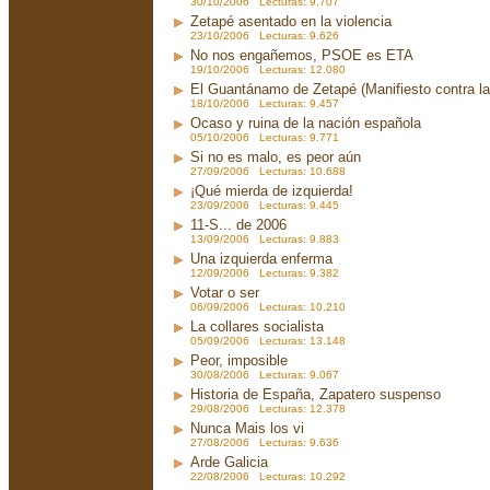
30/10/2006 Lecturas: 9.707
Zetapé asentado en la violencia
23/10/2006 Lecturas: 9.626
No nos engañemos, PSOE es ETA
19/10/2006 Lecturas: 12.080
El Guantánamo de Zetapé (Manifiesto contra la 
18/10/2006 Lecturas: 9.457
Ocaso y ruina de la nación española
05/10/2006 Lecturas: 9.771
Si no es malo, es peor aún
27/09/2006 Lecturas: 10.688
¡Qué mierda de izquierda!
23/09/2006 Lecturas: 9.445
11-S... de 2006
13/09/2006 Lecturas: 9.883
Una izquierda enferma
12/09/2006 Lecturas: 9.382
Votar o ser
06/09/2006 Lecturas: 10.210
La collares socialista
05/09/2006 Lecturas: 13.148
Peor, imposible
30/08/2006 Lecturas: 9.067
Historia de España, Zapatero suspenso
29/08/2006 Lecturas: 12.378
Nunca Mais los vi
27/08/2006 Lecturas: 9.636
Arde Galicia
22/08/2006 Lecturas: 10.292