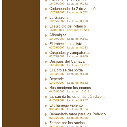
16/05/2007 Lecturas: 9.982
Cadeneando: la 2 de Zetapé
13/05/2007 Lecturas: 9.072
La Garzona
13/05/2007 Lecturas: 8.979
El suicidio de Polanco
11/05/2007 Lecturas: 10.551
Añoralgias
10/05/2007 Lecturas: 9.181
El imbécil socialista
03/05/2007 Lecturas: 8.933
Crispados y zampatortas
02/05/2007 Lecturas: 9.209
Después del Carnaval
16/04/2007 Lecturas: 10.010
El Ebro se desborda
13/04/2007 Lecturas: 9.138
Depende
13/04/2007 Lecturas: 9.382
Nos crecieron los enanos
04/04/2007 Lecturas: 10.013
Es-cán-da-lo, es un es-cán-dalo...
04/04/2007 Lecturas: 9.737
El charnego violento
03/04/2007 Lecturas: 9.664
Demasiado tarde para los Polanco
02/04/2007 Lecturas: 9.286
Zetapé por los suelos
28/03/2007 Lecturas: 9.517