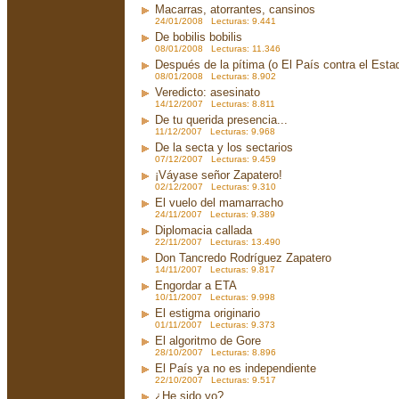
Macarras, atorrantes, cansinos
24/01/2008 Lecturas: 9.441
De bobilis bobilis
08/01/2008 Lecturas: 11.346
Después de la pítima (o El País contra el Est
08/01/2008 Lecturas: 8.902
Veredicto: asesinato
14/12/2007 Lecturas: 8.811
De tu querida presencia...
11/12/2007 Lecturas: 9.968
De la secta y los sectarios
07/12/2007 Lecturas: 9.459
¡Váyase señor Zapatero!
02/12/2007 Lecturas: 9.310
El vuelo del mamarracho
24/11/2007 Lecturas: 9.389
Diplomacia callada
22/11/2007 Lecturas: 13.490
Don Tancredo Rodríguez Zapatero
14/11/2007 Lecturas: 9.817
Engordar a ETA
10/11/2007 Lecturas: 9.998
El estigma originario
01/11/2007 Lecturas: 9.373
El algoritmo de Gore
28/10/2007 Lecturas: 8.896
El País ya no es independiente
22/10/2007 Lecturas: 9.517
¿He sido yo?