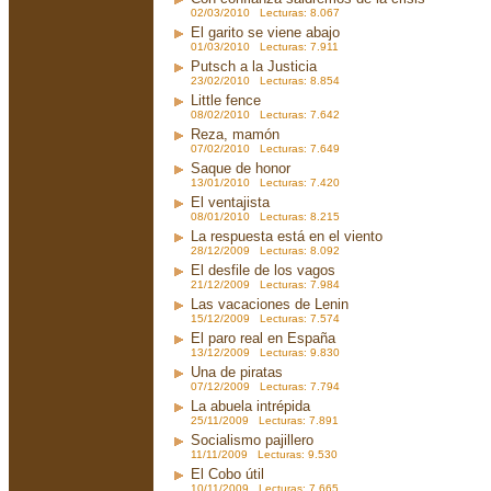
02/03/2010 Lecturas: 8.067
El garito se viene abajo
01/03/2010 Lecturas: 7.911
Putsch a la Justicia
23/02/2010 Lecturas: 8.854
Little fence
08/02/2010 Lecturas: 7.642
Reza, mamón
07/02/2010 Lecturas: 7.649
Saque de honor
13/01/2010 Lecturas: 7.420
El ventajista
08/01/2010 Lecturas: 8.215
La respuesta está en el viento
28/12/2009 Lecturas: 8.092
El desfile de los vagos
21/12/2009 Lecturas: 7.984
Las vacaciones de Lenin
15/12/2009 Lecturas: 7.574
El paro real en España
13/12/2009 Lecturas: 9.830
Una de piratas
07/12/2009 Lecturas: 7.794
La abuela intrépida
25/11/2009 Lecturas: 7.891
Socialismo pajillero
11/11/2009 Lecturas: 9.530
El Cobo útil
10/11/2009 Lecturas: 7.665