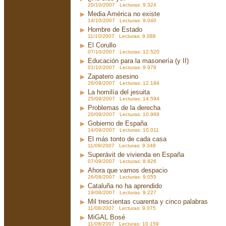
20/10/2007 Lecturas: 9.324
Media América no existe
14/10/2007 Lecturas: 9.040
Hombre de Estado
11/10/2007 Lecturas: 9.088
El Corullo
07/10/2007 Lecturas: 12.520
Educación para la masonería (y II)
01/10/2007 Lecturas: 9.978
Zapatero asesino
26/09/2007 Lecturas: 12.184
La homilía del jesuita
25/09/2007 Lecturas: 14.594
Problemas de la derecha
20/09/2007 Lecturas: 10.969
Gobierno de España
14/09/2007 Lecturas: 10.011
El más tonto de cada casa
11/09/2007 Lecturas: 9.348
Superávit de vivienda en España
07/09/2007 Lecturas: 8.826
Ahora que vamos despacio
26/08/2007 Lecturas: 9.055
Cataluña no ha aprendido
19/08/2007 Lecturas: 9.227
Mil trescientas cuarenta y cinco palabras
11/08/2007 Lecturas: 9.075
MiGAL Bosé
11/08/2007 Lecturas: 10.159