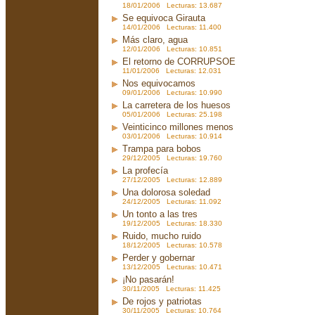
18/01/2006 Lecturas: 13.687
Se equivoca Girauta
14/01/2006 Lecturas: 11.400
Más claro, agua
12/01/2006 Lecturas: 10.851
El retorno de CORRUPSOE
11/01/2006 Lecturas: 12.031
Nos equivocamos
09/01/2006 Lecturas: 10.990
La carretera de los huesos
05/01/2006 Lecturas: 25.198
Veinticinco millones menos
03/01/2006 Lecturas: 10.914
Trampa para bobos
29/12/2005 Lecturas: 19.760
La profecía
27/12/2005 Lecturas: 12.889
Una dolorosa soledad
24/12/2005 Lecturas: 11.092
Un tonto a las tres
19/12/2005 Lecturas: 18.330
Ruido, mucho ruido
18/12/2005 Lecturas: 10.578
Perder y gobernar
13/12/2005 Lecturas: 10.471
¡No pasarán!
30/11/2005 Lecturas: 11.425
De rojos y patriotas
30/11/2005 Lecturas: 10.764