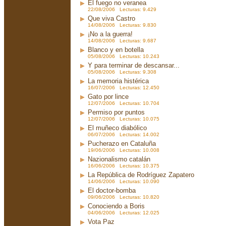
El fuego no veranea
22/08/2006 Lecturas: 9.429
Que viva Castro
14/08/2006 Lecturas: 9.830
¡No a la guerra!
14/08/2006 Lecturas: 9.687
Blanco y en botella
05/08/2006 Lecturas: 10.243
Y para terminar de descansar...
05/08/2006 Lecturas: 9.308
La memoria histérica
16/07/2006 Lecturas: 12.450
Gato por lince
12/07/2006 Lecturas: 10.704
Permiso por puntos
12/07/2006 Lecturas: 10.075
El muñeco diabólico
06/07/2006 Lecturas: 14.002
Pucherazo en Cataluña
19/06/2006 Lecturas: 10.008
Nazionalismo catalán
16/06/2006 Lecturas: 10.375
La República de Rodríguez Zapatero
14/06/2006 Lecturas: 10.090
El doctor-bomba
09/06/2006 Lecturas: 10.820
Conociendo a Boris
04/06/2006 Lecturas: 12.025
Vota Paz