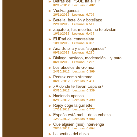
Detrás del PSOE irá el PP
02/12/2012 Lecturas: 6.482
Vuelva general
26/11/2012 Lecturas: 6.707
Botella, botellón y botellazo
22/11/2012 Lecturas: 6.511
Zapatero, tus muertos no te olvidan
16/11/2012 Lecturas: 6.467
El iPad del congresista
10/11/2012 Lecturas: 6.385
Ana Botella y sus "segundos"
09/11/2012 Lecturas: 6.230
Diálogo, sosiego, moderación... y paro
06/11/2012 Lecturas: 7.206
Los abuelos de Gómez
24/10/2012 Lecturas: 6.369
Pedraz como síntoma
06/10/2012 Lecturas: 6.411
¿A dónde te llevan España?
03/10/2012 Lecturas: 6.339
Hacienda apenas
02/10/2012 Lecturas: 6.399
Rajoy coge la guillette
17/09/2012 Lecturas: 6.777
España está mal... de la cabeza
12/09/2012 Lecturas: 6.680
Que alguien (nos) intervenga
28/08/2012 Lecturas: 6.664
La sentina del chivo