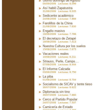
Ultimo domingo de Agosto
04/09/2009 Lecturas: 8.099
Así habló Zapatustra
31/08/2009 Lecturas: 8.035
Sedicente académico
24/08/2009 Lecturas: 7.866
Farolillos de la China
21/08/2009 Lecturas: 7.830
Engaño masivo
19/08/2009 Lecturas: 7.786
El decretazo de Zetapé
18/08/2009 Lecturas: 7.413
Nuestra Cultura por los suelos
15/08/2009 Lecturas: 7.875
Vacaciones reales
10/08/2009 Lecturas: 8.211
Strauss, Perle, Camps....
07/08/2009 Lecturas: 8.444
El Informe Calzada
03/08/2009 Lecturas: 8.750
La piba
01/08/2009 Lecturas: 8.704
Socialismo de SICAV y tente tieso
30/07/2009 Lecturas: 8.622
Diplomacia sin tino
30/07/2009 Lecturas: 7.880
Cerco al Partido Popular
24/07/2009 Lecturas: 7.537
Carnicería de Estado