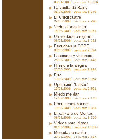
03/04/2008 Lecturas: 10.796
La vuelta de Rajoy
01/04/2008 Lecturas: 8.246
El Chikilicuatre
27/03/2008 Lecturas: 9.990
Victoria socialista
16/03/2008 Lecturas: 8.871
Un verdadero régimen
08/03/2008 Lecturas: 8.542
Escuchen la COPE
06/03/2008 Lecturas: 9.394
Fascismo y violencia
26/02/2008 Lecturas: 8.443
Himno a la alegría
23/02/2008 Lecturas: 9.991
Paz
19/02/2008 Lecturas: 8.864
Operación "fariseo"
15/02/2008 Lecturas: 9.861
Miedo me dan
12/02/2008 Lecturas: 9.173
Poquísimas nueces
10/02/2008 Lecturas: 8.381
El calvario de Montes
03/02/2008 Lecturas: 8.759
Videos para idiotas
01/02/2008 Lecturas: 10.514
Menuda semanita
29/01/2008 Lecturas: 8.537