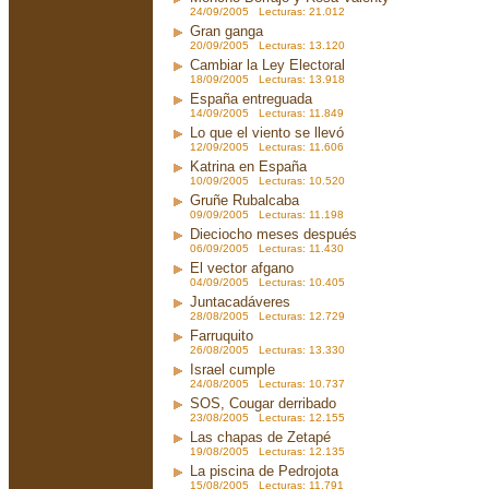
24/09/2005 Lecturas: 21.012
Gran ganga
20/09/2005 Lecturas: 13.120
Cambiar la Ley Electoral
18/09/2005 Lecturas: 13.918
España entreguada
14/09/2005 Lecturas: 11.849
Lo que el viento se llevó
12/09/2005 Lecturas: 11.606
Katrina en España
10/09/2005 Lecturas: 10.520
Gruñe Rubalcaba
09/09/2005 Lecturas: 11.198
Dieciocho meses después
06/09/2005 Lecturas: 11.430
El vector afgano
04/09/2005 Lecturas: 10.405
Juntacadáveres
28/08/2005 Lecturas: 12.729
Farruquito
26/08/2005 Lecturas: 13.330
Israel cumple
24/08/2005 Lecturas: 10.737
SOS, Cougar derribado
23/08/2005 Lecturas: 12.155
Las chapas de Zetapé
19/08/2005 Lecturas: 12.135
La piscina de Pedrojota
15/08/2005 Lecturas: 11.791