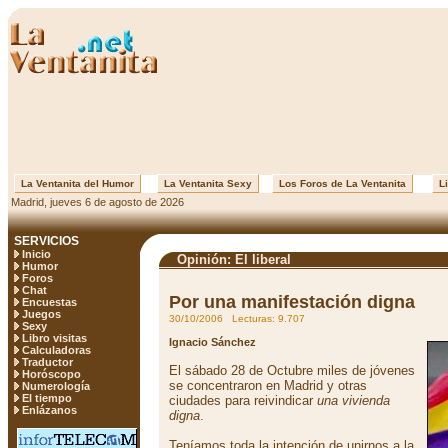
La Ventanita del Humor
La Ventanita Sexy
Los Foros de La Ventanita
Li
Madrid, jueves 6 de agosto de 2026
SERVICIOS
Inicio
Opinión: El liberal
Humor
Foros
Chat
Por una manifestación digna
Encuestas
Juegos
30/10/2006 Lecturas: 9.707
Sexy
Libro visitas
Ignacio Sánchez
Calculadoras
Traductor
El sábado 28 de Octubre miles de jóvenes
Horóscopo
se concentraron en Madrid y otras
Numerología
El tiempo
ciudades para reivindicar
una vivienda
Enlázanos
digna
.
Teníamos toda la intención de unirnos a la