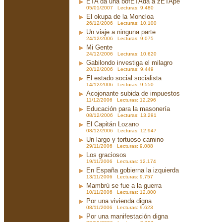
ETA da una bofETAda a zETApé
05/01/2007 Lecturas: 9.480
El okupa de la Moncloa
26/12/2006 Lecturas: 10.100
Un viaje a ninguna parte
24/12/2006 Lecturas: 9.075
Mi Gente
24/12/2006 Lecturas: 10.620
Gabilondo investiga el milagro
20/12/2006 Lecturas: 9.449
El estado social socialista
14/12/2006 Lecturas: 9.550
Acojonante subida de impuestos
11/12/2006 Lecturas: 12.296
Educación para la masonería
08/12/2006 Lecturas: 13.291
El Capitán Lozano
08/12/2006 Lecturas: 12.947
Un largo y tortuoso camino
29/11/2006 Lecturas: 9.088
Los graciosos
19/11/2006 Lecturas: 12.174
En España gobierna la izquierda
13/11/2006 Lecturas: 9.757
Mambrú se fue a la guerra
10/11/2006 Lecturas: 12.800
Por una vivienda digna
08/11/2006 Lecturas: 9.623
Por una manifestación digna