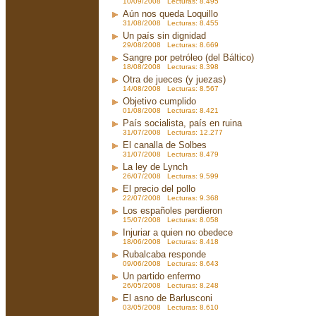
10/09/2008 Lecturas: 8.495
Aún nos queda Loquillo
31/08/2008 Lecturas: 8.455
Un país sin dignidad
29/08/2008 Lecturas: 8.669
Sangre por petróleo (del Báltico)
18/08/2008 Lecturas: 8.398
Otra de jueces (y juezas)
14/08/2008 Lecturas: 8.567
Objetivo cumplido
01/08/2008 Lecturas: 8.421
País socialista, país en ruina
31/07/2008 Lecturas: 12.277
El canalla de Solbes
31/07/2008 Lecturas: 8.479
La ley de Lynch
26/07/2008 Lecturas: 9.599
El precio del pollo
22/07/2008 Lecturas: 9.368
Los españoles perdieron
15/07/2008 Lecturas: 8.058
Injuriar a quien no obedece
18/06/2008 Lecturas: 8.418
Rubalcaba responde
09/06/2008 Lecturas: 8.643
Un partido enfermo
26/05/2008 Lecturas: 8.248
El asno de Barlusconi
03/05/2008 Lecturas: 8.610