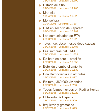
25/04/2006 Lecturas: 16.790
Estado de sitio
24/04/2006 Lecturas: 14.280
Marbella
19/04/2006 Lecturas: 10.023
Monseñora
11/04/2006 Lecturas: 9.710
ETA en socorro de Zapatero
03/04/2006 Lecturas: 10.181
Los comunicados de ETA
28/03/2006 Lecturas: 12.225
Telecinco, doce meses doce causas
28/03/2006 Lecturas: 12.487
Las sombras del 11-M
23/03/2006 Lecturas: 11.628
De bote en bote... botellón
22/03/2006 Lecturas: 10.358
Botellón y embotellamiento
22/03/2006 Lecturas: 10.132
Una Democracia sin atributos
19/03/2006 Lecturas: 9.837
En total, 360.000 viviendas
05/03/2006 Lecturas: 9.700
Todos fuimos heridos en Rodilla Herida
03/03/2006 Lecturas: 15.223
El talento de España
28/02/2006 Lecturas: 9.559
Izquierda y gramática
25/02/2006 Lecturas: 9.625