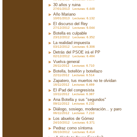
30 años y ruina
27/01/2013 Lecturas: 6.448
Año Mariano
10/01/2013 Lecturas: 6.132
El discurso del Rey
27/12/2012 Lecturas: 6.044
Botella es culpable
23/12/2012 Lecturas: 6.352
La realidad impuesta
03/12/2012 Lecturas: 6.306
Detrás del PSOE irá el PP
02/12/2012 Lecturas: 6.484
Vuelva general
26/11/2012 Lecturas: 6.710
Botella, botellón y botellazo
22/11/2012 Lecturas: 6.514
Zapatero, tus muertos no te olvidan
16/11/2012 Lecturas: 6.469
El iPad del congresista
10/11/2012 Lecturas: 6.387
Ana Botella y sus "segundos"
09/11/2012 Lecturas: 6.232
Diálogo, sosiego, moderación... y paro
06/11/2012 Lecturas: 7.210
Los abuelos de Gómez
24/10/2012 Lecturas: 6.371
Pedraz como síntoma
06/10/2012 Lecturas: 6.414