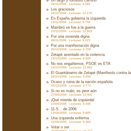
Un largo y tortuoso camino
29/11/2006 Lecturas: 9.093
Los graciosos
19/11/2006 Lecturas: 12.176
En España gobierna la izquierda
13/11/2006 Lecturas: 9.759
Mambrú se fue a la guerra
10/11/2006 Lecturas: 12.803
Por una vivienda digna
08/11/2006 Lecturas: 9.625
Por una manifestación digna
30/10/2006 Lecturas: 9.709
Zetapé asentado en la violencia
23/10/2006 Lecturas: 9.628
No nos engañemos, PSOE es ETA
19/10/2006 Lecturas: 12.082
El Guantánamo de Zetapé (Manifiesto contra la 
18/10/2006 Lecturas: 9.459
Ocaso y ruina de la nación española
05/10/2006 Lecturas: 9.773
Si no es malo, es peor aún
27/09/2006 Lecturas: 10.692
¡Qué mierda de izquierda!
23/09/2006 Lecturas: 9.448
11-S... de 2006
13/09/2006 Lecturas: 9.885
Una izquierda enferma
12/09/2006 Lecturas: 9.384
Votar o ser
06/09/2006 Lecturas: 10.213