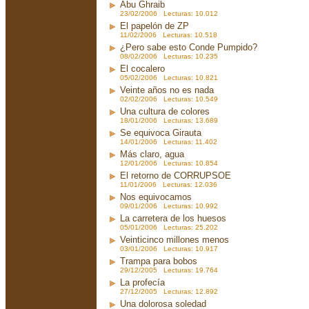
Abu Ghraib
23/02/2006 Lecturas: 10.012
El papelón de ZP
11/02/2006 Lecturas: 10.518
¿Pero sabe esto Conde Pumpido?
08/02/2006 Lecturas: 10.235
El cocalero
05/02/2006 Lecturas: 10.821
Veinte años no es nada
02/02/2006 Lecturas: 10.549
Una cultura de colores
18/01/2006 Lecturas: 13.689
Se equivoca Girauta
14/01/2006 Lecturas: 11.402
Más claro, agua
12/01/2006 Lecturas: 10.854
El retorno de CORRUPSOE
11/01/2006 Lecturas: 12.036
Nos equivocamos
09/01/2006 Lecturas: 10.992
La carretera de los huesos
05/01/2006 Lecturas: 25.202
Veinticinco millones menos
03/01/2006 Lecturas: 10.917
Trampa para bobos
29/12/2005 Lecturas: 19.764
La profecía
27/12/2005 Lecturas: 12.892
Una dolorosa soledad