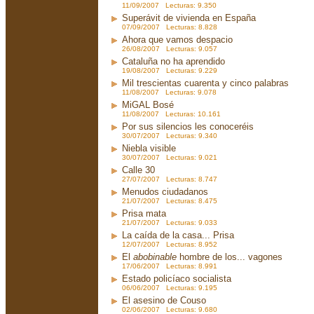
11/09/2007 Lecturas: 9.350
Superávit de vivienda en España
07/09/2007 Lecturas: 8.828
Ahora que vamos despacio
26/08/2007 Lecturas: 9.057
Cataluña no ha aprendido
19/08/2007 Lecturas: 9.229
Mil trescientas cuarenta y cinco palabras
11/08/2007 Lecturas: 9.078
MiGAL Bosé
11/08/2007 Lecturas: 10.161
Por sus silencios les conoceréis
30/07/2007 Lecturas: 9.340
Niebla visible
30/07/2007 Lecturas: 9.021
Calle 30
27/07/2007 Lecturas: 8.747
Menudos ciudadanos
21/07/2007 Lecturas: 8.475
Prisa mata
21/07/2007 Lecturas: 9.033
La caída de la casa... Prisa
12/07/2007 Lecturas: 8.952
El
abobinable
hombre de los... vagones
17/06/2007 Lecturas: 8.991
Estado policíaco socialista
06/06/2007 Lecturas: 9.195
El asesino de Couso
02/06/2007 Lecturas: 9.680