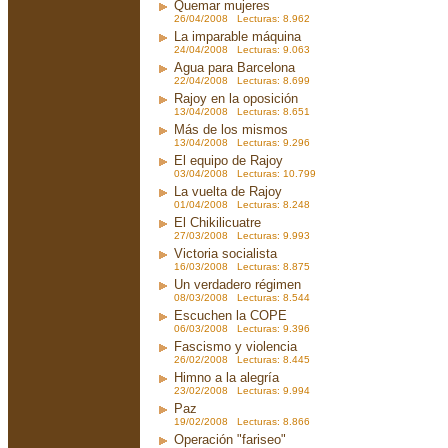
Quemar mujeres
26/04/2008 Lecturas: 8.962
La imparable máquina
24/04/2008 Lecturas: 9.063
Agua para Barcelona
22/04/2008 Lecturas: 8.699
Rajoy en la oposición
13/04/2008 Lecturas: 8.651
Más de los mismos
13/04/2008 Lecturas: 9.296
El equipo de Rajoy
03/04/2008 Lecturas: 10.799
La vuelta de Rajoy
01/04/2008 Lecturas: 8.248
El Chikilicuatre
27/03/2008 Lecturas: 9.993
Victoria socialista
16/03/2008 Lecturas: 8.875
Un verdadero régimen
08/03/2008 Lecturas: 8.544
Escuchen la COPE
06/03/2008 Lecturas: 9.396
Fascismo y violencia
26/02/2008 Lecturas: 8.445
Himno a la alegría
23/02/2008 Lecturas: 9.994
Paz
19/02/2008 Lecturas: 8.866
Operación "fariseo"