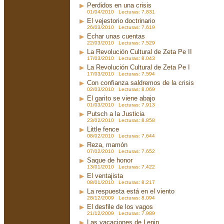
Perdidos en una crisis
01/04/2010 Lecturas: 7.831
El vejestorio doctrinario
26/03/2010 Lecturas: 7.619
Echar unas cuentas
22/03/2010 Lecturas: 7.529
La Revolución Cultural de Zeta Pe II
17/03/2010 Lecturas: 8.043
La Revolución Cultural de Zeta Pe I
17/03/2010 Lecturas: 7.594
Con confianza saldremos de la crisis
02/03/2010 Lecturas: 8.069
El garito se viene abajo
01/03/2010 Lecturas: 7.913
Putsch a la Justicia
23/02/2010 Lecturas: 8.858
Little fence
08/02/2010 Lecturas: 7.644
Reza, mamón
07/02/2010 Lecturas: 7.652
Saque de honor
13/01/2010 Lecturas: 7.422
El ventajista
08/01/2010 Lecturas: 8.217
La respuesta está en el viento
28/12/2009 Lecturas: 8.094
El desfile de los vagos
21/12/2009 Lecturas: 7.989
Las vacaciones de Lenin