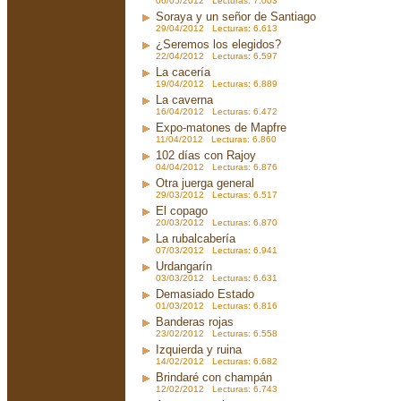
06/05/2012 Lecturas: 7.003
Soraya y un señor de Santiago
29/04/2012 Lecturas: 6.613
¿Seremos los elegidos?
22/04/2012 Lecturas: 6.597
La cacería
19/04/2012 Lecturas: 6.889
La caverna
16/04/2012 Lecturas: 6.472
Expo-matones de Mapfre
11/04/2012 Lecturas: 6.860
102 días con Rajoy
04/04/2012 Lecturas: 6.876
Otra juerga general
29/03/2012 Lecturas: 6.517
El copago
20/03/2012 Lecturas: 6.870
La rubalcabería
07/03/2012 Lecturas: 6.941
Urdangarín
03/03/2012 Lecturas: 6.631
Demasiado Estado
01/03/2012 Lecturas: 6.816
Banderas rojas
23/02/2012 Lecturas: 6.558
Izquierda y ruina
14/02/2012 Lecturas: 6.682
Brindaré con champán
12/02/2012 Lecturas: 6.743