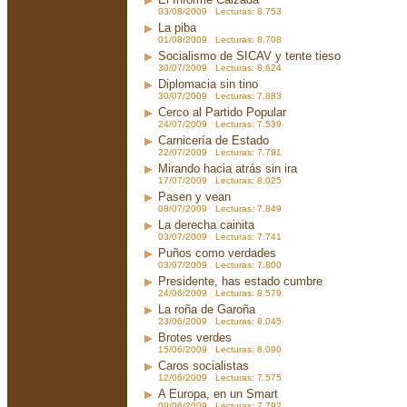
03/08/2009 Lecturas: 8.753
La piba
01/08/2009 Lecturas: 8.708
Socialismo de SICAV y tente tieso
30/07/2009 Lecturas: 8.624
Diplomacia sin tino
30/07/2009 Lecturas: 7.883
Cerco al Partido Popular
24/07/2009 Lecturas: 7.539
Carnicería de Estado
22/07/2009 Lecturas: 7.791
Mirando hacia atrás sin ira
17/07/2009 Lecturas: 8.025
Pasen y vean
08/07/2009 Lecturas: 7.849
La derecha cainita
03/07/2009 Lecturas: 7.741
Puños como verdades
03/07/2009 Lecturas: 7.800
Presidente, has estado cumbre
24/06/2009 Lecturas: 8.579
La roña de Garoña
23/06/2009 Lecturas: 8.045
Brotes verdes
15/06/2009 Lecturas: 8.090
Caros socialistas
12/06/2009 Lecturas: 7.575
A Europa, en un Smart
09/06/2009 Lecturas: 7.792