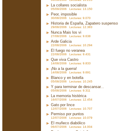
La collares socialista
05/09/2006 Lecturas: 13.150
Peor, imposible
30/08/2006 Lecturas: 9.070
Historia de España, Zapatero suspenso
29/08/2006 Lecturas: 12.383
Nunca Mais los vi
27/08/2006 Lecturas: 9.638
Arde Galicia
22/08/2006 Lecturas: 10.294
El fuego no veranea
22/08/2006 Lecturas: 9.431
Que viva Castro
14/08/2006 Lecturas: 9.833
¡No a la guerra!
14/08/2006 Lecturas: 9.691
Blanco y en botella
05/08/2006 Lecturas: 10.245
Y para terminar de descansar...
05/08/2006 Lecturas: 9.311
La memoria histérica
16/07/2006 Lecturas: 12.454
Gato por lince
12/07/2006 Lecturas: 10.707
Permiso por puntos
12/07/2006 Lecturas: 10.079
El muñeco diabólico
06/07/2006 Lecturas: 14.004