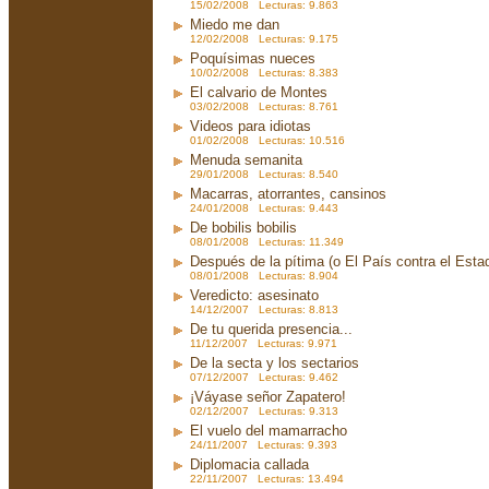
15/02/2008 Lecturas: 9.863
Miedo me dan
12/02/2008 Lecturas: 9.175
Poquísimas nueces
10/02/2008 Lecturas: 8.383
El calvario de Montes
03/02/2008 Lecturas: 8.761
Videos para idiotas
01/02/2008 Lecturas: 10.516
Menuda semanita
29/01/2008 Lecturas: 8.540
Macarras, atorrantes, cansinos
24/01/2008 Lecturas: 9.443
De bobilis bobilis
08/01/2008 Lecturas: 11.349
Después de la pítima (o El País contra el Est
08/01/2008 Lecturas: 8.904
Veredicto: asesinato
14/12/2007 Lecturas: 8.813
De tu querida presencia...
11/12/2007 Lecturas: 9.971
De la secta y los sectarios
07/12/2007 Lecturas: 9.462
¡Váyase señor Zapatero!
02/12/2007 Lecturas: 9.313
El vuelo del mamarracho
24/11/2007 Lecturas: 9.393
Diplomacia callada
22/11/2007 Lecturas: 13.494