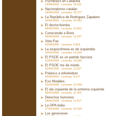
Pucherazo en Cataluña
19/06/2006 Lecturas: 10.011
Nazionalismo catalán
16/06/2006 Lecturas: 10.377
La República de Rodríguez Zapatero
14/06/2006 Lecturas: 10.092
El doctor-bomba
09/06/2006 Lecturas: 10.822
Conociendo a Boris
04/06/2006 Lecturas: 12.027
Vota Paz
03/06/2006 Lecturas: 9.910
La esquizofrenia es de izquierdas
24/05/2006 Lecturas: 10.034
El PSOE es un partido fascista
23/05/2006 Lecturas: 19.045
El PSOE me da miedo
22/05/2006 Lecturas: 11.027
Polanco a referéndum
20/05/2006 Lecturas: 9.277
Evo Modales
20/05/2006 Lecturas: 10.356
El ala izquierda de la extrema izquierda
08/05/2006 Lecturas: 11.354
Derechos humonos
29/04/2006 Lecturas: 11.517
La OPA boba
27/04/2006 Lecturas: 10.018
Los genoveses