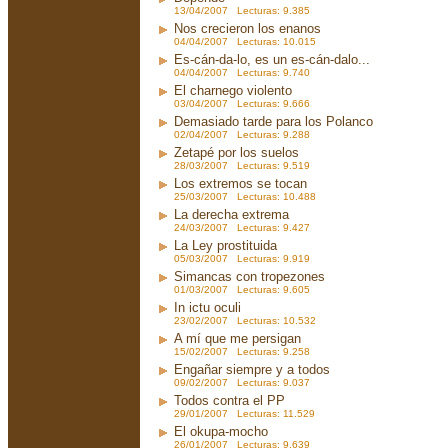
13/04/2007 Lecturas: 9.385
Nos crecieron los enanos
04/04/2007 Lecturas: 10.015
Es-cán-da-lo, es un es-cán-dalo...
04/04/2007 Lecturas: 9.740
El charnego violento
03/04/2007 Lecturas: 9.666
Demasiado tarde para los Polanco
02/04/2007 Lecturas: 9.288
Zetapé por los suelos
28/03/2007 Lecturas: 9.519
Los extremos se tocan
25/03/2007 Lecturas: 10.488
La derecha extrema
24/03/2007 Lecturas: 9.427
La Ley prostituida
05/03/2007 Lecturas: 9.919
Simancas con tropezones
01/03/2007 Lecturas: 9.605
In ictu oculi
23/02/2007 Lecturas: 10.532
A mí que me persigan
15/02/2007 Lecturas: 9.258
Engañar siempre y a todos
09/02/2007 Lecturas: 9.037
Todos contra el PP
29/01/2007 Lecturas: 11.529
El okupa-mocho
26/01/2007 Lecturas: 9.639