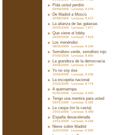
Pida usted perdón
04/06/2009 Lecturas: 8.018
De Madrid a Moscú
02/06/2009 Lecturas: 8.472
La alianza de las galaxias
20/05/2009 Lecturas: 7.677
Que viene el lobby
16/05/2009 Lecturas: 7.819
Los menéndez
08/05/2009 Lecturas: 8.249
Semáforo verde, semáforo rojo
07/05/2009 Lecturas: 8.900
La grandeza de la democracia
24/04/2009 Lecturas: 8.345
Yo no soy ése
15/04/2009 Lecturas: 8.038
La escopeta nacional
22/02/2009 Lecturas: 8.774
A quemarropa
01/02/2009 Lecturas: 8.405
Tengo una mentira para usted
28/01/2009 Lecturas: 8.280
La caspa (no la casta)
15/01/2009 Lecturas: 8.368
España desacelerada
15/01/2009 Lecturas: 9.248
Nieve sobre Madrid
11/01/2009 Lecturas: 8.509