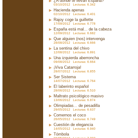
¿A dónde te llevan España?
03/10/2012 Lecturas: 6.342
Hacienda apenas
02/10/2012 Lecturas: 6.401
Rajoy coge la guillette
17/09/2012 Lecturas: 6.778
España está mal... de la cabeza
12/09/2012 Lecturas: 6.682
Que alguien (nos) intervenga
28/08/2012 Lecturas: 6.666
La sentina del chivo
12/08/2012 Lecturas: 6.891
Una izquierda aberroncha
09/08/2012 Lecturas: 6.664
¡Viva Catarroja!
28/07/2012 Lecturas: 6.855
Ser Sistema
14/07/2012 Lecturas: 6.764
El laberinto español
28/06/2012 Lecturas: 6.510
Maltrato psicológico masivo
13/06/2012 Lecturas: 6.874
Olimpiadas... de pesadilla
29/05/2012 Lecturas: 6.637
Comernos el coco
26/05/2012 Lecturas: 6.749
Cuestión de elegancia
14/05/2012 Lecturas: 6.940
Tómbola