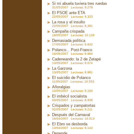
Si mi abuela tuviera tres ruedas
31/05/2007 Lecturas: 9.279
El PSOE ante ETA
22/05/2007 Lecturas: 9.323
La rosa y el insulto
22/05/2007 Lecturas: 9.391
Campaña crispada
18/05/2007 Lecturas: 10.126
Demasiada política
17/05/2007 Lecturas: 8.832
Polanco... Post-Franco
16/05/2007 Lecturas: 9.984
Cadeneando: la 2 de Zetapé
13/05/2007 Lecturas: 9.074
La Garzona
13/05/2007 Lecturas: 8.981
El suicidio de Polanco
11/05/2007 Lecturas: 10.553
Añoralgias
10/05/2007 Lecturas: 9.184
El imbécil socialista
03/05/2007 Lecturas: 8.936
Crispados y zampatortas
02/05/2007 Lecturas: 9.211
Después del Carnaval
16/04/2007 Lecturas: 10.013
El Ebro se desborda
13/04/2007 Lecturas: 9.142
Depende