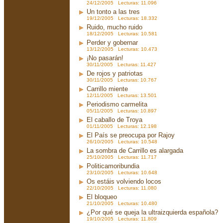
24/12/2005 Lecturas: 11.096
Un tonto a las tres
19/12/2005 Lecturas: 18.332
Ruido, mucho ruido
18/12/2005 Lecturas: 10.581
Perder y gobernar
13/12/2005 Lecturas: 10.473
¡No pasarán!
30/11/2005 Lecturas: 11.427
De rojos y patriotas
30/11/2005 Lecturas: 10.767
Carrillo miente
12/11/2005 Lecturas: 13.501
Periodismo carmelita
05/11/2005 Lecturas: 10.897
El caballo de Troya
01/11/2005 Lecturas: 12.198
El País se preocupa por Rajoy
26/10/2005 Lecturas: 10.548
La sombra de Carrillo es alargada
25/10/2005 Lecturas: 11.717
Politicamoribundia
23/10/2005 Lecturas: 10.648
Os estáis volviendo locos
22/10/2005 Lecturas: 11.080
El bloqueo
21/10/2005 Lecturas: 10.480
¿Por qué se queja la ultraizquierda española?
19/10/2005 Lecturas: 11.809