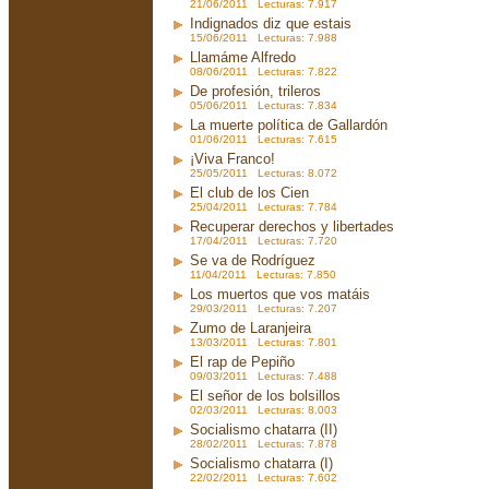
21/06/2011 Lecturas: 7.917
Indignados diz que estais
15/06/2011 Lecturas: 7.988
Llamáme Alfredo
08/06/2011 Lecturas: 7.822
De profesión, trileros
05/06/2011 Lecturas: 7.834
La muerte política de Gallardón
01/06/2011 Lecturas: 7.615
¡Viva Franco!
25/05/2011 Lecturas: 8.072
El club de los Cien
25/04/2011 Lecturas: 7.784
Recuperar derechos y libertades
17/04/2011 Lecturas: 7.720
Se va de Rodríguez
11/04/2011 Lecturas: 7.850
Los muertos que vos matáis
29/03/2011 Lecturas: 7.207
Zumo de Laranjeira
13/03/2011 Lecturas: 7.801
El rap de Pepiño
09/03/2011 Lecturas: 7.488
El señor de los bolsillos
02/03/2011 Lecturas: 8.003
Socialismo chatarra (II)
28/02/2011 Lecturas: 7.878
Socialismo chatarra (I)
22/02/2011 Lecturas: 7.602