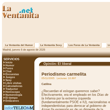
La Ventanita del Humor
La Ventanita Sexy
Los Foros de La Ventanita
Li
Madrid, jueves 6 de agosto de 2026
SERVICIOS
Inicio
Opinión: El liberal
Humor
Foros
Chat
Periodismo carmelita
Encuestas
Juegos
05/11/2005 Lecturas: 10.897
Sexy
Libro visitas
Catilina
Calculadoras
Traductor
¿Recuerdan el eslogan
queremos saber
?
Horóscopo
Efectivamente, era el empleado en los
Días de
Numerología
El tiempo
la Infamia
por la extrema izquierda
Enlázanos
(fundamentalmente PSOE e IU), nacionalistas e
independentistas para
derrocar al gobierno de
Aznar
(la expresión es de un dirigente de la