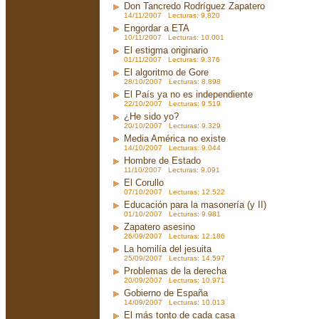
Don Tancredo Rodríguez Zapatero
14/11/2007 Lecturas: 9.820
Engordar a ETA
10/11/2007 Lecturas: 10.001
El estigma originario
01/11/2007 Lecturas: 9.376
El algoritmo de Gore
28/10/2007 Lecturas: 8.898
El País ya no es independiente
22/10/2007 Lecturas: 9.519
¿He sido yo?
20/10/2007 Lecturas: 9.329
Media América no existe
14/10/2007 Lecturas: 9.044
Hombre de Estado
11/10/2007 Lecturas: 9.091
El Corullo
07/10/2007 Lecturas: 12.522
Educación para la masonería (y II)
01/10/2007 Lecturas: 9.981
Zapatero asesino
26/09/2007 Lecturas: 12.186
La homilía del jesuita
25/09/2007 Lecturas: 14.597
Problemas de la derecha
20/09/2007 Lecturas: 10.971
Gobierno de España
14/09/2007 Lecturas: 10.013
El más tonto de cada casa