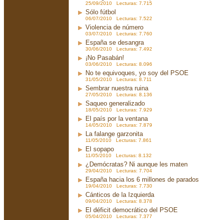
25/09/2010 Lecturas: 7.715
Sólo fútbol
06/07/2010 Lecturas: 7.522
Violencia de número
03/07/2010 Lecturas: 7.760
España se desangra
30/06/2010 Lecturas: 7.492
¡No Pasabán!
03/06/2010 Lecturas: 8.096
No te equivoques, yo soy del PSOE
31/05/2010 Lecturas: 8.711
Sembrar nuestra ruina
27/05/2010 Lecturas: 8.136
Saqueo generalizado
18/05/2010 Lecturas: 7.929
El país por la ventana
14/05/2010 Lecturas: 7.879
La falange garzonita
11/05/2010 Lecturas: 7.861
El sopapo
11/05/2010 Lecturas: 8.132
¿Demócratas? Ni aunque les maten
29/04/2010 Lecturas: 7.704
España hacia los 6 millones de parados
19/04/2010 Lecturas: 7.730
Cánticos de la Izquierda
09/04/2010 Lecturas: 8.378
El déficit democrático del PSOE
05/04/2010 Lecturas: 7.377