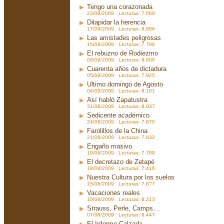
Tengo una corazonada
23/09/2009 Lecturas: 7.568
Dilapidar la herencia
17/09/2009 Lecturas: 8.886
Las amistades peligrosas
15/09/2009 Lecturas: 7.796
El rebuzno de Rodiezmo
09/09/2009 Lecturas: 8.009
Cuarenta años de dictadura
05/09/2009 Lecturas: 7.925
Ultimo domingo de Agosto
04/09/2009 Lecturas: 8.101
Así habló Zapatustra
31/08/2009 Lecturas: 8.037
Sedicente académico
24/08/2009 Lecturas: 7.870
Farolillos de la China
21/08/2009 Lecturas: 7.832
Engaño masivo
19/08/2009 Lecturas: 7.788
El decretazo de Zetapé
18/08/2009 Lecturas: 7.416
Nuestra Cultura por los suelos
15/08/2009 Lecturas: 7.877
Vacaciones reales
10/08/2009 Lecturas: 8.213
Strauss, Perle, Camps....
07/08/2009 Lecturas: 8.447
El Informe Calzada