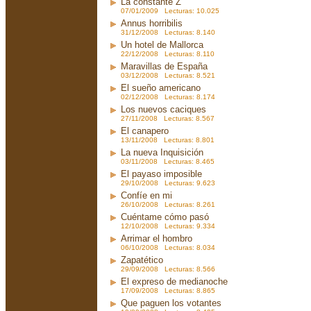
La constante Z
07/01/2009 Lecturas: 10.025
Annus horribilis
31/12/2008 Lecturas: 8.140
Un hotel de Mallorca
22/12/2008 Lecturas: 8.110
Maravillas de España
03/12/2008 Lecturas: 8.521
El sueño americano
02/12/2008 Lecturas: 8.174
Los nuevos caciques
27/11/2008 Lecturas: 8.567
El canapero
13/11/2008 Lecturas: 8.801
La nueva Inquisición
03/11/2008 Lecturas: 8.465
El payaso imposible
29/10/2008 Lecturas: 9.623
Confíe en mi
26/10/2008 Lecturas: 8.261
Cuéntame cómo pasó
12/10/2008 Lecturas: 9.334
Arrimar el hombro
06/10/2008 Lecturas: 8.034
Zapatético
29/09/2008 Lecturas: 8.566
El expreso de medianoche
17/09/2008 Lecturas: 8.865
Que paguen los votantes