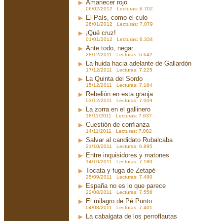
Amanecer rojo
06/02/2012 Lecturas: 6.702
El País, como el culo
26/01/2012 Lecturas: 7.079
¡Qué cruz!
01/01/2012 Lecturas: 6.334
Ante todo, negar
28/12/2011 Lecturas: 6.642
La huida hacia adelante de Gallardón
17/12/2011 Lecturas: 7.225
La Quinta del Sordo
15/12/2011 Lecturas: 7.164
Rebelión en esta granja
03/12/2011 Lecturas: 7.009
La zorra en el gallinero
18/11/2011 Lecturas: 7.637
Cuestión de confianza
14/11/2011 Lecturas: 7.082
Salvar al candidato Rubalcaba
21/10/2011 Lecturas: 6.895
Entre inquisidores y matones
14/10/2011 Lecturas: 7.180
Tocata y fuga de Zetapé
25/09/2011 Lecturas: 7.480
España no es lo que parece
22/08/2011 Lecturas: 7.556
El milagro de Pé Punto
04/08/2011 Lecturas: 7.401
La cabalgata de los perroflautas