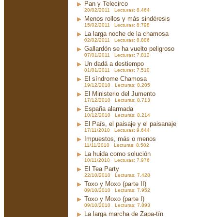
Pan y Telecirco
20/02/2011 Lecturas: 8.464
Menos rollos y más sindéresis
15/02/2011 Lecturas: 8.798
La larga noche de la chamosa
02/02/2011 Lecturas: 8.886
Gallardón se ha vuelto peligroso
07/01/2011 Lecturas: 7.812
Un dadá a destiempo
01/01/2011 Lecturas: 7.510
El síndrome Chamosa
19/12/2010 Lecturas: 8.205
El Ministerio del Jumento
17/12/2010 Lecturas: 8.713
España alarmada
10/12/2010 Lecturas: 8.214
El País, el paisaje y el paisanaje
17/11/2010 Lecturas: 9.644
Impuestos, más o menos
11/11/2010 Lecturas: 8.502
La huida como solución
10/11/2010 Lecturas: 7.976
El Tea Party
22/10/2010 Lecturas: 7.428
Toxo y Moxo (parte II)
09/10/2010 Lecturas: 7.952
Toxo y Moxo (parte I)
09/10/2010 Lecturas: 7.893
La larga marcha de Zapa-tín