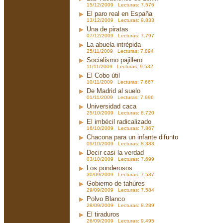
15/12/2009 Lecturas: 7.576
El paro real en España
13/12/2009 Lecturas: 9.833
Una de piratas
07/12/2009 Lecturas: 7.797
La abuela intrépida
25/11/2009 Lecturas: 7.894
Socialismo pajillero
11/11/2009 Lecturas: 9.532
El Cobo útil
10/11/2009 Lecturas: 7.667
De Madrid al suelo
01/11/2009 Lecturas: 7.996
Universidad caca
25/10/2009 Lecturas: 8.720
El imbécil radicalizado
16/10/2009 Lecturas: 7.867
Chacona para un infante difunto
09/10/2009 Lecturas: 8.383
Decir casi la verdad
03/10/2009 Lecturas: 7.699
Los ponderosos
30/09/2009 Lecturas: 7.537
Gobierno de tahúres
29/09/2009 Lecturas: 7.584
Polvo Blanco
28/09/2009 Lecturas: 8.289
El tiraduros
26/09/2009 Lecturas: 9.495