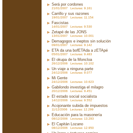
Será por cordones
21/01/2007 Lecturas: 9.161
Carrillo y sus razones
19/01/2007 Lecturas: 11.154
Fascistas
14/01/2007 Lecturas: 9.530
Zetapé de las JONS
13/01/2007 Lecturas: 10.001
Demagogos e ineptos sin solución
09/01/2007 Lecturas: 9.142
ETA da una bofETAda a zETApé
05/01/2007 Lecturas: 9.483
El okupa de la Moncloa
26/12/2006 Lecturas: 10.102
Un viaje a ninguna parte
24/12/2006 Lecturas: 9.077
Mi Gente
24/12/2006 Lecturas: 10.623
Gabilondo investiga el milagro
20/12/2006 Lecturas: 9.451
El estado social socialista
14/12/2006 Lecturas: 9.552
Acojonante subida de impuestos
11/12/2006 Lecturas: 12.299
Educación para la masonería
08/12/2006 Lecturas: 13.293
El Capitán Lozano
08/12/2006 Lecturas: 12.950