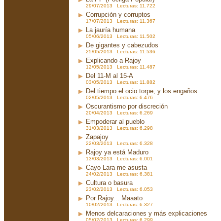
29/07/2013 Lecturas: 11.722
Corrupción y corruptos
17/07/2013 Lecturas: 11.367
La jauría humana
05/06/2013 Lecturas: 11.502
De gigantes y cabezudos
25/05/2013 Lecturas: 11.536
Explicando a Rajoy
12/05/2013 Lecturas: 11.487
Del 11-M al 15-A
03/05/2013 Lecturas: 11.882
Del tiempo el ocio torpe, y los engaños
02/05/2013 Lecturas: 6.476
Oscurantismo por discreción
20/04/2013 Lecturas: 6.269
Empoderar al pueblo
31/03/2013 Lecturas: 6.298
Zapajoy
22/03/2013 Lecturas: 6.328
Rajoy ya está Maduro
13/03/2013 Lecturas: 6.001
Cayo Lara me asusta
24/02/2013 Lecturas: 6.381
Cultura o basura
23/02/2013 Lecturas: 6.053
Por Rajoy... Maaato
10/02/2013 Lecturas: 6.327
Menos delcaraciones y más explicaciones
05/02/2013 Lecturas: 6.299