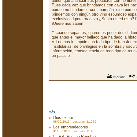
tienen que anunciar sus productos con nombre
Pues cada vez que brindamos con cava les hac
porque no brindamos con champán, sino porque
brindemos con ningún otro vino espumoso espa
exclusividad para
su
cava ¿Sabía usted esto? P
¡Queremos saber!
Y cuando sepamos, queremos poder decidir lib
que antes el mayor bellaco que ha dado la hist
VII no nos lo impide con todo tipo de transferen
insolidarias, de privilegios en la sombra y oscur
información, consecuencia de todo tipo de reun
en palacio.
Imprimir
E
Más...
Dios existe
08/09/2013 Lecturas: 11.570
Los emprendedores
31/08/2013 Lecturas: 11.432
La PP (Pocilga Popular)