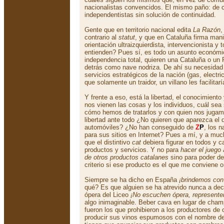
nacionalistas convencidos. El mismo paño: de cen
independentistas sin solución de continuidad.
Gente que en territorio nacional edita
La Razón
,
contrario al
statut
, y que en Cataluña firma mani
orientación ultraizquierdista, intervencionista y t
entienden? Pues sí, es todo un asunto económi
independencia total, quieren una Cataluña o u
detrás como nave nodriza. De ahí su necesidad
servicios estratégicos de la nación (gas, electri
que solamente un traidor, un villano les facilitarí
Y frente a eso, está la libertad, el conocimiento
nos vienen las cosas y los individuos, cuál sea
cómo hemos de tratarlos y con quien nos jugamo
libertad ante todo ¿No quieren que aparezca el d
automóviles? ¿No han conseguido de
Z
P
, los n
para sus sitios en Internet? Pues a mí, y a mu
que el distintivo
cat
debiera figurar en todos y 
productos y servicios. Y no para
hacer el juego
de otros productos catalanes
sino para poder de
criterio si ese producto es el que me conviene o
Siempre se ha dicho en España
¡brindemos con
qué? Es que alguien se ha atrevido nunca a deci
ópera del Liceo
¡No escuchen ópera, represente
algo inimaginable. Beber cava en lugar de cha
fueron los que prohibieron a los productores de
producir sus vinos espumosos con el nombre d