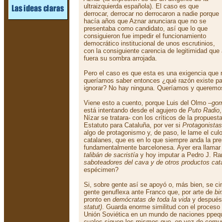
ultraizquierda española). El caso es que
derrocar, derrocar no derrocaron a nadie porque
hacía años que Aznar anunciara que no se
presentaba como candidato, así que lo que
consiguieron fue impedir el funcionamiento
democrático institucional de unos escrutinios,
con la consiguiente carencia de legitimidad qu
fuera su sombra arrojada.
Pero el caso es que esta es una exigencia que 
queríamos saber entonces ¿qué razón existe p
ignorar? No hay ninguna. Queríamos y queremo
Viene esto a cuento, porque Luis del Olmo –
gor
está intentando desde el agujero de
Puto Radio
Nízar se tratara- con los críticos de la propuest
Estatuto para Cataluña, por ver si
Protagonistas
algo de protagonismo y, de paso, le lame el culo
catalanes, que es en lo que siempre anda la pr
fundamentalmente barcelonesa. Ayer era llamar
talibán de sacristía
y hoy imputar a Pedro J. R
saboteadores del cava y de otros productos cat
espécimen?
Si, sobre gente así se apoyó o, más bien, se cim
gente genuflexa ante Franco que, por arte de
bir
pronto en
demócratas de toda la vida
y despué
statut)
. Guarda enorme similitud con el proceso
Unión Soviética en un mundo de naciones ppeque
cuales siguen los mismos que, en vez de comun