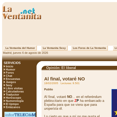
La Ventanita del Humor
La Ventanita Sexy
Los Foros de La Ventanita
Li
Madrid, jueves 6 de agosto de 2026
SERVICIOS
Inicio
Opinión: El liberal
Humor
Foros
Chat
Al final, votaré NO
Encuestas
Juegos
18/02/2005 Lecturas: 9.501
Sexy
Libro visitas
Publio
Calculadoras
Traductor
Al final, votaré
NO
... en el referéndum
Horóscopo
plebiscitario en que
Z
P
ha embarcado a
Numerología
El tiempo
España para que se viera que para
Enlázanos
uropeísta
él.
Lo cierto es que a mí no me gusta el