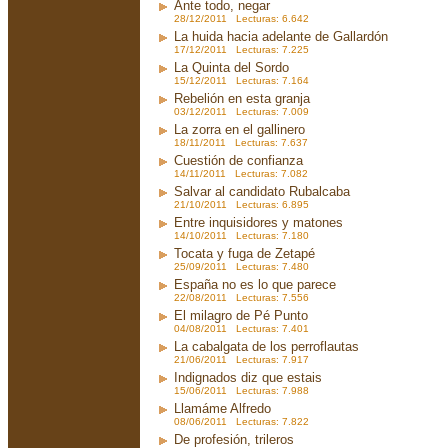
Ante todo, negar
28/12/2011 Lecturas: 6.642
La huida hacia adelante de Gallardón
17/12/2011 Lecturas: 7.225
La Quinta del Sordo
15/12/2011 Lecturas: 7.164
Rebelión en esta granja
03/12/2011 Lecturas: 7.009
La zorra en el gallinero
18/11/2011 Lecturas: 7.637
Cuestión de confianza
14/11/2011 Lecturas: 7.082
Salvar al candidato Rubalcaba
21/10/2011 Lecturas: 6.895
Entre inquisidores y matones
14/10/2011 Lecturas: 7.180
Tocata y fuga de Zetapé
25/09/2011 Lecturas: 7.480
España no es lo que parece
22/08/2011 Lecturas: 7.556
El milagro de Pé Punto
04/08/2011 Lecturas: 7.401
La cabalgata de los perroflautas
21/06/2011 Lecturas: 7.917
Indignados diz que estais
15/06/2011 Lecturas: 7.988
Llamáme Alfredo
08/06/2011 Lecturas: 7.822
De profesión, trileros