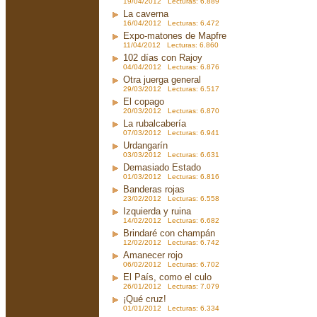
19/04/2012 Lecturas: 6.889
La caverna
16/04/2012 Lecturas: 6.472
Expo-matones de Mapfre
11/04/2012 Lecturas: 6.860
102 días con Rajoy
04/04/2012 Lecturas: 6.876
Otra juerga general
29/03/2012 Lecturas: 6.517
El copago
20/03/2012 Lecturas: 6.870
La rubalcabería
07/03/2012 Lecturas: 6.941
Urdangarín
03/03/2012 Lecturas: 6.631
Demasiado Estado
01/03/2012 Lecturas: 6.816
Banderas rojas
23/02/2012 Lecturas: 6.558
Izquierda y ruina
14/02/2012 Lecturas: 6.682
Brindaré con champán
12/02/2012 Lecturas: 6.742
Amanecer rojo
06/02/2012 Lecturas: 6.702
El País, como el culo
26/01/2012 Lecturas: 7.079
¡Qué cruz!
01/01/2012 Lecturas: 6.334