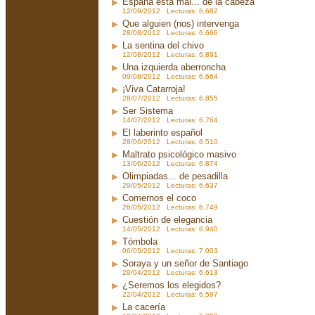
España está mal... de la cabeza
12/09/2012 Lecturas: 6.682
Que alguien (nos) intervenga
28/08/2012 Lecturas: 6.666
La sentina del chivo
12/08/2012 Lecturas: 6.891
Una izquierda aberroncha
09/08/2012 Lecturas: 6.664
¡Viva Catarroja!
28/07/2012 Lecturas: 6.855
Ser Sistema
14/07/2012 Lecturas: 6.764
El laberinto español
28/06/2012 Lecturas: 6.510
Maltrato psicológico masivo
13/06/2012 Lecturas: 6.874
Olimpiadas... de pesadilla
29/05/2012 Lecturas: 6.637
Comernos el coco
26/05/2012 Lecturas: 6.749
Cuestión de elegancia
14/05/2012 Lecturas: 6.940
Tómbola
06/05/2012 Lecturas: 7.003
Soraya y un señor de Santiago
29/04/2012 Lecturas: 6.613
¿Seremos los elegidos?
22/04/2012 Lecturas: 6.597
La cacería