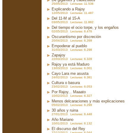
25/05/2013 Lecturas: 11.536
Explicando a Rajoy
12/05/2013 Lecturas: 11.487
Del 11-M al 15-A
03/05/2013 Lecturas: 11.882
Del tiempo el ocio torpe, y los engaños
02/05/2013 Lecturas: 6.476
Oscurantismo por discreción
20/04/2013 Lecturas: 6.269
Empoderar al pueblo
31/03/2013 Lecturas: 6.298
Zapajoy
22/03/2013 Lecturas: 6.328
Rajoy ya está Maduro
13/03/2013 Lecturas: 6.001
Cayo Lara me asusta
24/02/2013 Lecturas: 6.381
Cultura o basura
23/02/2013 Lecturas: 6.053
Por Rajoy... Maaato
10/02/2013 Lecturas: 6.327
Menos delcaraciones y más explicaciones
05/02/2013 Lecturas: 6.299
30 años y ruina
27/01/2013 Lecturas: 6.448
Año Mariano
10/01/2013 Lecturas: 6.132
El discurso del Rey
27/12/2012 Lecturas: 6.044