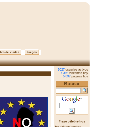
bro de Visitas
Juegos
5027
usuarios activos
4.395
visitantes hoy
5.897
páginas hoy
Buscar
Frase célebre hoy
He sido un hombre