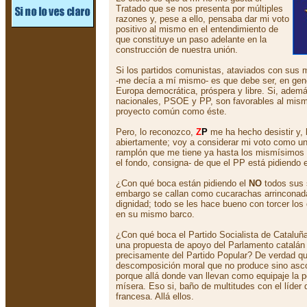
Tratado que se nos presenta por múltiples
razones y, pese a ello, pensaba dar mi voto
positivo al mismo en el entendimiento de
que constituye un paso adelante en la
construcción de nuestra unión.
Si los partidos comunistas, ataviados con sus m
-me decía a mí mismo- es que debe ser, en gene
Europa democrática, próspera y libre. Si, ademá
nacionales, PSOE y PP, son favorables al mism
proyecto común como éste.
Pero, lo reconozco,
Z
P
me ha hecho desistir y, 
abiertamente; voy a considerar mi voto como un
ramplón que me tiene ya hasta los mismísimos 
el fondo, consigna- de que el PP está pidiendo 
¿Con qué boca están pidiendo el
NO
todos sus 
embargo se callan como cucarachas arrinconada
dignidad; todo se les hace bueno con torcer los
en su mismo barco.
¿Con qué boca el Partido Socialista de Cataluñ
una propuesta de apoyo del Parlamento catalán 
precisamente del Partido Popular? De verdad qu
descomposición moral que no produce sino asco.
porque allá donde van llevan como equipaje la 
mísera. Eso si, baño de multitudes con el líder 
francesa. Allá ellos.