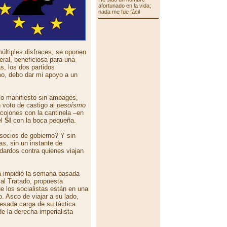
afortunado en la vida;
nada me fue fácil
últiples disfraces, se oponen
ral, beneficiosa para una
s, los dos partidos
o, debo dar mi apoyo a un
lo manifiesto sin ambages,
 voto de castigo al
pesoísmo
cojones con la cantinela –en
el
SI
con la boca pequeña.
socios de gobierno? Y sin
s, sin un instante de
 dardos contra quienes viajan
a impidió la semana pasada
al Tratado, propuesta
e los socialistas están en una
 Asco de viajar a su lado,
pesada carga de su táctica
de la derecha imperialista