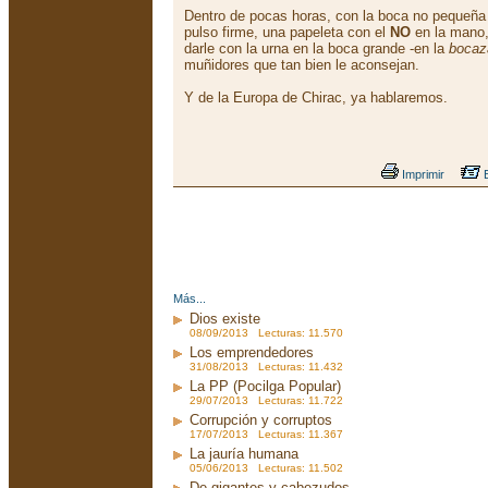
Dentro de pocas horas, con la boca no pequeña 
pulso firme, una papeleta con el
NO
en la mano,
darle con la urna en la boca grande -en la
bocaz
muñidores que tan bien le aconsejan.
Y de la Europa de Chirac, ya hablaremos.
Imprimir
E
Más...
Dios existe
08/09/2013 Lecturas: 11.570
Los emprendedores
31/08/2013 Lecturas: 11.432
La PP (Pocilga Popular)
29/07/2013 Lecturas: 11.722
Corrupción y corruptos
17/07/2013 Lecturas: 11.367
La jauría humana
05/06/2013 Lecturas: 11.502
De gigantes y cabezudos