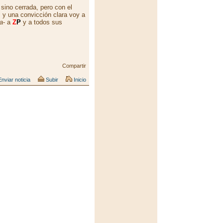
sino cerrada, pero con el
 y una convicción clara voy a
a
- a
Z
P
y a todos sus
Compartir
nviar noticia
Subir
Inicio