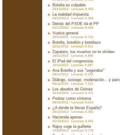
Botella es culpable
23/12/2012 Lecturas: 6.352
La realidad impuesta
03/12/2012 Lecturas: 6.306
Detrás del PSOE irá el PP
02/12/2012 Lecturas: 6.484
Vuelva general
26/11/2012 Lecturas: 6.710
Botella, botellón y botellazo
22/11/2012 Lecturas: 6.514
Zapatero, tus muertos no te olvidan
16/11/2012 Lecturas: 6.469
El iPad del congresista
10/11/2012 Lecturas: 6.387
Ana Botella y sus "segundos"
09/11/2012 Lecturas: 6.232
Diálogo, sosiego, moderación... y paro
06/11/2012 Lecturas: 7.210
Los abuelos de Gómez
24/10/2012 Lecturas: 6.371
Pedraz como síntoma
06/10/2012 Lecturas: 6.414
¿A dónde te llevan España?
03/10/2012 Lecturas: 6.342
Hacienda apenas
02/10/2012 Lecturas: 6.401
Rajoy coge la guillette
17/09/2012 Lecturas: 6.778