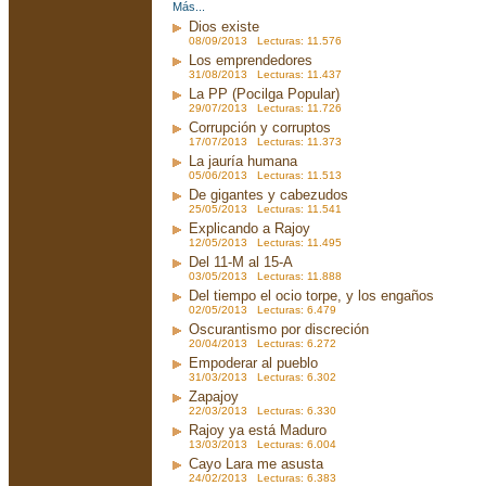
Más...
Dios existe
08/09/2013 Lecturas: 11.576
Los emprendedores
31/08/2013 Lecturas: 11.437
La PP (Pocilga Popular)
29/07/2013 Lecturas: 11.726
Corrupción y corruptos
17/07/2013 Lecturas: 11.373
La jauría humana
05/06/2013 Lecturas: 11.513
De gigantes y cabezudos
25/05/2013 Lecturas: 11.541
Explicando a Rajoy
12/05/2013 Lecturas: 11.495
Del 11-M al 15-A
03/05/2013 Lecturas: 11.888
Del tiempo el ocio torpe, y los engaños
02/05/2013 Lecturas: 6.479
Oscurantismo por discreción
20/04/2013 Lecturas: 6.272
Empoderar al pueblo
31/03/2013 Lecturas: 6.302
Zapajoy
22/03/2013 Lecturas: 6.330
Rajoy ya está Maduro
13/03/2013 Lecturas: 6.004
Cayo Lara me asusta
24/02/2013 Lecturas: 6.383