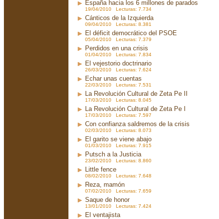
España hacia los 6 millones de parados
19/04/2010 Lecturas: 7.734
Cánticos de la Izquierda
09/04/2010 Lecturas: 8.381
El déficit democrático del PSOE
05/04/2010 Lecturas: 7.379
Perdidos en una crisis
01/04/2010 Lecturas: 7.834
El vejestorio doctrinario
26/03/2010 Lecturas: 7.624
Echar unas cuentas
22/03/2010 Lecturas: 7.531
La Revolución Cultural de Zeta Pe II
17/03/2010 Lecturas: 8.045
La Revolución Cultural de Zeta Pe I
17/03/2010 Lecturas: 7.597
Con confianza saldremos de la crisis
02/03/2010 Lecturas: 8.073
El garito se viene abajo
01/03/2010 Lecturas: 7.915
Putsch a la Justicia
23/02/2010 Lecturas: 8.860
Little fence
08/02/2010 Lecturas: 7.648
Reza, mamón
07/02/2010 Lecturas: 7.659
Saque de honor
13/01/2010 Lecturas: 7.424
El ventajista