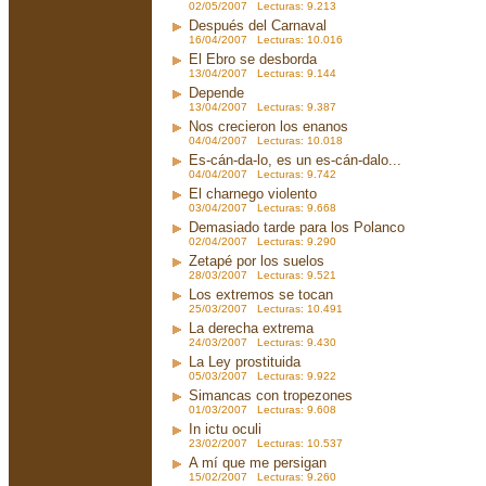
02/05/2007 Lecturas: 9.213
Después del Carnaval
16/04/2007 Lecturas: 10.016
El Ebro se desborda
13/04/2007 Lecturas: 9.144
Depende
13/04/2007 Lecturas: 9.387
Nos crecieron los enanos
04/04/2007 Lecturas: 10.018
Es-cán-da-lo, es un es-cán-dalo...
04/04/2007 Lecturas: 9.742
El charnego violento
03/04/2007 Lecturas: 9.668
Demasiado tarde para los Polanco
02/04/2007 Lecturas: 9.290
Zetapé por los suelos
28/03/2007 Lecturas: 9.521
Los extremos se tocan
25/03/2007 Lecturas: 10.491
La derecha extrema
24/03/2007 Lecturas: 9.430
La Ley prostituida
05/03/2007 Lecturas: 9.922
Simancas con tropezones
01/03/2007 Lecturas: 9.608
In ictu oculi
23/02/2007 Lecturas: 10.537
A mí que me persigan
15/02/2007 Lecturas: 9.260