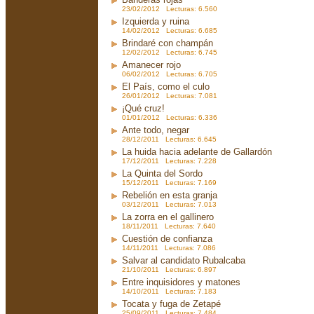
23/02/2012 Lecturas: 6.560
Izquierda y ruina
14/02/2012 Lecturas: 6.685
Brindaré con champán
12/02/2012 Lecturas: 6.745
Amanecer rojo
06/02/2012 Lecturas: 6.705
El País, como el culo
26/01/2012 Lecturas: 7.081
¡Qué cruz!
01/01/2012 Lecturas: 6.336
Ante todo, negar
28/12/2011 Lecturas: 6.645
La huida hacia adelante de Gallardón
17/12/2011 Lecturas: 7.228
La Quinta del Sordo
15/12/2011 Lecturas: 7.169
Rebelión en esta granja
03/12/2011 Lecturas: 7.013
La zorra en el gallinero
18/11/2011 Lecturas: 7.640
Cuestión de confianza
14/11/2011 Lecturas: 7.086
Salvar al candidato Rubalcaba
21/10/2011 Lecturas: 6.897
Entre inquisidores y matones
14/10/2011 Lecturas: 7.183
Tocata y fuga de Zetapé
25/09/2011 Lecturas: 7.484