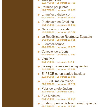
12/07/2006 Lecturas: 10.709
Permiso por puntos
12/07/2006 Lecturas: 10.081
El muñeco diabólico
06/07/2006 Lecturas: 14.006
Pucherazo en Cataluña
19/06/2006 Lecturas: 10.014
Nazionalismo catalán
16/06/2006 Lecturas: 10.379
La República de Rodríguez Zapatero
14/06/2006 Lecturas: 10.095
El doctor-bomba
09/06/2006 Lecturas: 10.825
Conociendo a Boris
04/06/2006 Lecturas: 12.031
Vota Paz
03/06/2006 Lecturas: 9.914
La esquizofrenia es de izquierdas
24/05/2006 Lecturas: 10.038
El PSOE es un partido fascista
23/05/2006 Lecturas: 19.048
El PSOE me da miedo
22/05/2006 Lecturas: 11.029
Polanco a referéndum
20/05/2006 Lecturas: 9.280
Evo Modales
20/05/2006 Lecturas: 10.359
El ala izquierda de la extrema izquierda
08/05/2006 Lecturas: 11.357