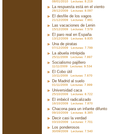
08/01/2010 Lecturas: 8.219
La respuesta está en el viento
28/12/2009 Lecturas: 8.097
El desfile de los vagos
21/12/2009 Lecturas: 7.991
Las vacaciones de Lenin
15/12/2009 Lecturas: 7.579
El paro real en España
13/12/2009 Lecturas: 9.835
Una de piratas
07/12/2009 Lecturas: 7.799
La abuela intrépida
25/11/2009 Lecturas: 7.897
Socialismo pajillero
11/11/2009 Lecturas: 9.534
El Cobo útil
10/11/2009 Lecturas: 7.670
De Madrid al suelo
01/11/2009 Lecturas: 7.999
Universidad caca
25/10/2009 Lecturas: 8.722
El imbécil radicalizado
16/10/2009 Lecturas: 7.870
Chacona para un infante difunto
09/10/2009 Lecturas: 8.385
Decir casi la verdad
03/10/2009 Lecturas: 7.701
Los ponderosos
30/09/2009 Lecturas: 7.540