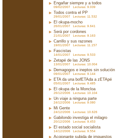
Engañar siempre y a todos
09/02/2007 Lecturas: 9.039
Todos contra el PP
29/01/2007 Lecturas: 11.532
El okupa-mocho
26/01/2007 Lecturas: 9.641
Será por cordones
21/01/2007 Lecturas: 9.163
Carrillo y sus razones
19/01/2007 Lecturas: 11.157
Fascistas
14/01/2007 Lecturas: 9.533
Zetapé de las JONS
13/01/2007 Lecturas: 10.004
Demagogos e ineptos sin solución
09/01/2007 Lecturas: 9.144
ETA da una bofETAda a zETApé
05/01/2007 Lecturas: 9.485
El okupa de la Moncloa
26/12/2006 Lecturas: 10.104
Un viaje a ninguna parte
24/12/2006 Lecturas: 9.080
Mi Gente
24/12/2006 Lecturas: 10.626
Gabilondo investiga el milagro
20/12/2006 Lecturas: 9.453
El estado social socialista
14/12/2006 Lecturas: 9.554
Acojonante subida de impuestos