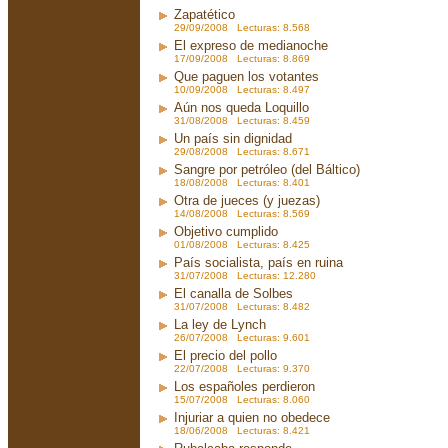
Zapatético
29/09/2008 Lecturas: 8.568
El expreso de medianoche
17/09/2008 Lecturas: 8.869
Que paguen los votantes
10/09/2008 Lecturas: 8.497
Aún nos queda Loquillo
31/08/2008 Lecturas: 8.459
Un país sin dignidad
29/08/2008 Lecturas: 8.671
Sangre por petróleo (del Báltico)
18/08/2008 Lecturas: 8.401
Otra de jueces (y juezas)
14/08/2008 Lecturas: 8.569
Objetivo cumplido
01/08/2008 Lecturas: 8.425
País socialista, país en ruina
31/07/2008 Lecturas: 12.280
El canalla de Solbes
31/07/2008 Lecturas: 8.482
La ley de Lynch
26/07/2008 Lecturas: 9.601
El precio del pollo
22/07/2008 Lecturas: 9.370
Los españoles perdieron
15/07/2008 Lecturas: 8.060
Injuriar a quien no obedece
18/06/2008 Lecturas: 8.421