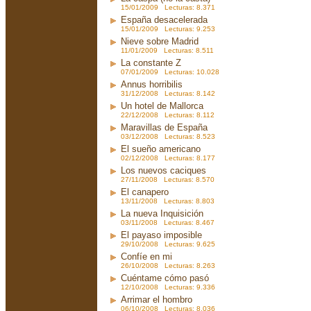
15/01/2009 Lecturas: 8.371
España desacelerada
15/01/2009 Lecturas: 9.253
Nieve sobre Madrid
11/01/2009 Lecturas: 8.511
La constante Z
07/01/2009 Lecturas: 10.028
Annus horribilis
31/12/2008 Lecturas: 8.142
Un hotel de Mallorca
22/12/2008 Lecturas: 8.112
Maravillas de España
03/12/2008 Lecturas: 8.523
El sueño americano
02/12/2008 Lecturas: 8.177
Los nuevos caciques
27/11/2008 Lecturas: 8.570
El canapero
13/11/2008 Lecturas: 8.803
La nueva Inquisición
03/11/2008 Lecturas: 8.467
El payaso imposible
29/10/2008 Lecturas: 9.625
Confíe en mi
26/10/2008 Lecturas: 8.263
Cuéntame cómo pasó
12/10/2008 Lecturas: 9.336
Arrimar el hombro
06/10/2008 Lecturas: 8.036