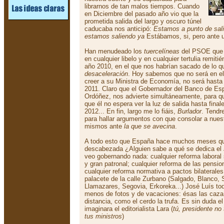
librarnos de tan malos tiempos. Cuando
en Diciembre del pasado año vio que la
prometida salida del largo y oscuro túnel
caducaba nos anticipó:
Estamos a punto de salir
estamos saliendo ya
Estábamos, si, pero ante 
Han menudeado los
tuercelíneas
del PSOE que 
en cualquier libelo y en cualquier tertulia remiti
año 2010, en el que nos habrían sacado de lo 
desaceleración
. Hoy sabemos que no será en el 
creer a su Ministra de Economía, no será hasta
2011. Claro que el Gobernador del Banco de Es
Ordóñez, nos advierte simultáneamente, para q
que él no espera ver la luz de salida hasta final
2012... En fin, largo me lo fiáis,
Burlador
. Tendr
para hallar argumentos con que consolar a nues
mismos ante
la que se avecina
.
A todo esto que España hace muchos meses qu
descabezada ¿Alguien sabe a qué se dedica el
veo gobernando nada: cualquier reforma laboral 
y gran patronal; cualquier reforma de las pensi
cualquier reforma normativa a pactos bilaterales
palacete de la calle Zurbano (Salgado, Blanco, 
Llamazares, Segovia, Erkoreka...) José Luís to
menos de fotos y de vacaciones: ésas las caza 
distancia, como el cerdo la trufa. Es sin duda e
imaginara el editorialista Lara (
tú, presidente n
tus ministros
)