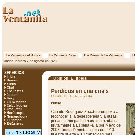
La Ventanita del Humor
La Ventanita Sexy
Los Foros de La Ventanita
Li
Madrid, viernes 7 de agosto de 2026
SERVICIOS
Inicio
Opinión: El liberal
Humor
Foros
Chat
Perdidos en una crisis
Encuestas
Juegos
01/04/2010 Lecturas: 7.834
Sexy
Libro visitas
Publio
Calculadoras
Traductor
Cuando Rodríguez Zapatero empezó a
Horóscopo
reconocer a la desesperada y a duras
Numerología
El tiempo
penas la innegable crisis que azotaba
Enlázanos
brutalmente a España -allá por Mayo de
2008- trasladó hasta inicios de 2010
nuestra suerte y su capacidad para