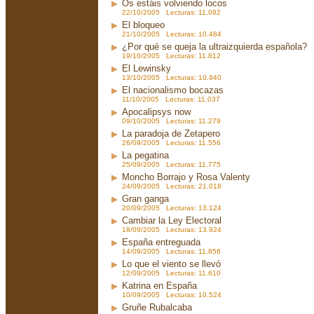
Os estáis volviendo locos
22/10/2005 Lecturas: 11.082
El bloqueo
21/10/2005 Lecturas: 10.484
¿Por qué se queja la ultraizquierda española?
19/10/2005 Lecturas: 11.812
El Lewinsky
13/10/2005 Lecturas: 10.940
El nacionalismo bocazas
11/10/2005 Lecturas: 11.037
Apocalipsys now
09/10/2005 Lecturas: 11.279
La paradoja de Zetapero
26/09/2005 Lecturas: 11.556
La pegatina
25/09/2005 Lecturas: 11.775
Moncho Borrajo y Rosa Valenty
24/09/2005 Lecturas: 21.018
Gran ganga
20/09/2005 Lecturas: 13.124
Cambiar la Ley Electoral
18/09/2005 Lecturas: 13.924
España entreguada
14/09/2005 Lecturas: 11.856
Lo que el viento se llevó
12/09/2005 Lecturas: 11.610
Katrina en España
10/09/2005 Lecturas: 10.524
Gruñe Rubalcaba