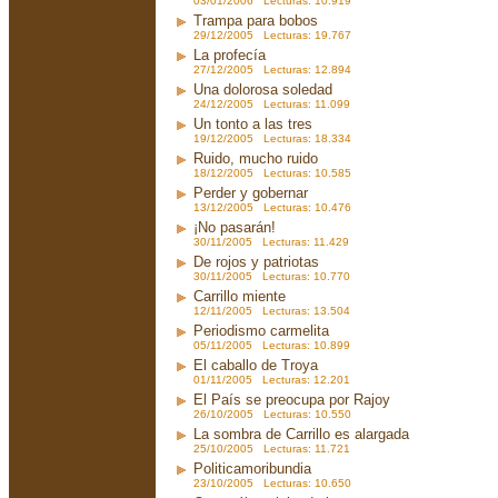
03/01/2006 Lecturas: 10.919
Trampa para bobos
29/12/2005 Lecturas: 19.767
La profecía
27/12/2005 Lecturas: 12.894
Una dolorosa soledad
24/12/2005 Lecturas: 11.099
Un tonto a las tres
19/12/2005 Lecturas: 18.334
Ruido, mucho ruido
18/12/2005 Lecturas: 10.585
Perder y gobernar
13/12/2005 Lecturas: 10.476
¡No pasarán!
30/11/2005 Lecturas: 11.429
De rojos y patriotas
30/11/2005 Lecturas: 10.770
Carrillo miente
12/11/2005 Lecturas: 13.504
Periodismo carmelita
05/11/2005 Lecturas: 10.899
El caballo de Troya
01/11/2005 Lecturas: 12.201
El País se preocupa por Rajoy
26/10/2005 Lecturas: 10.550
La sombra de Carrillo es alargada
25/10/2005 Lecturas: 11.721
Politicamoribundia
23/10/2005 Lecturas: 10.650