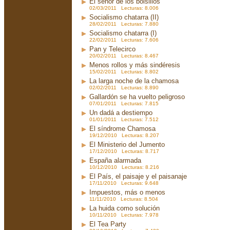
El señor de los bolsillos
02/03/2011 Lecturas: 8.006
Socialismo chatarra (II)
28/02/2011 Lecturas: 7.880
Socialismo chatarra (I)
22/02/2011 Lecturas: 7.606
Pan y Telecirco
20/02/2011 Lecturas: 8.467
Menos rollos y más sindéresis
15/02/2011 Lecturas: 8.802
La larga noche de la chamosa
02/02/2011 Lecturas: 8.890
Gallardón se ha vuelto peligroso
07/01/2011 Lecturas: 7.815
Un dadá a destiempo
01/01/2011 Lecturas: 7.512
El síndrome Chamosa
19/12/2010 Lecturas: 8.207
El Ministerio del Jumento
17/12/2010 Lecturas: 8.717
España alarmada
10/12/2010 Lecturas: 8.216
El País, el paisaje y el paisanaje
17/11/2010 Lecturas: 9.648
Impuestos, más o menos
11/11/2010 Lecturas: 8.504
La huida como solución
10/11/2010 Lecturas: 7.978
El Tea Party