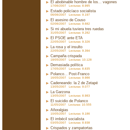
El
abobinable
hombre de los... vagones
17/06/2007 Lecturas: 8.995
Estado policíaco socialista
06/06/2007 Lecturas: 9.197
El asesino de Couso
02/06/2007 Lecturas: 9.682
Si mi abuela tuviera tres ruedas
31/05/2007 Lecturas: 9.282
El PSOE ante ETA
22/05/2007 Lecturas: 9.326
La rosa y el insulto
22/05/2007 Lecturas: 9.394
Campaña crispada
18/05/2007 Lecturas: 10.128
Demasiada política
17/05/2007 Lecturas: 8.835
Polanco... Post-Franco
16/05/2007 Lecturas: 9.986
Cadeneando: la 2 de Zetapé
13/05/2007 Lecturas: 9.077
La Garzona
13/05/2007 Lecturas: 8.983
El suicidio de Polanco
11/05/2007 Lecturas: 10.555
Añoralgias
10/05/2007 Lecturas: 9.186
El imbécil socialista
03/05/2007 Lecturas: 8.938
Crispados y zampatortas