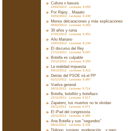
Cultura o basura
23/02/2013 Lecturas: 6.055
Por Rajoy... Maaato
10/02/2013 Lecturas: 6.330
Menos delcaraciones y más explicaciones
05/02/2013 Lecturas: 6.303
30 años y ruina
27/01/2013 Lecturas: 6.451
Año Mariano
10/01/2013 Lecturas: 6.134
El discurso del Rey
27/12/2012 Lecturas: 6.047
Botella es culpable
23/12/2012 Lecturas: 6.355
La realidad impuesta
03/12/2012 Lecturas: 6.312
Detrás del PSOE irá el PP
02/12/2012 Lecturas: 6.487
Vuelva general
26/11/2012 Lecturas: 6.714
Botella, botellón y botellazo
22/11/2012 Lecturas: 6.517
Zapatero, tus muertos no te olvidan
16/11/2012 Lecturas: 6.471
El iPad del congresista
10/11/2012 Lecturas: 6.390
Ana Botella y sus "segundos"
09/11/2012 Lecturas: 6.234
Diálogo, sosiego, moderación... y paro