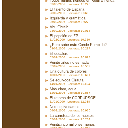
Todos fuimos heridos en Rodilla Herida
03/03/2006 Lecturas: 15.225
El talento de España
28/02/2006 Lecturas: 9.563
Izquierda y gramática
25/02/2006 Lecturas: 9.627
Abu Ghraib
23/02/2006 Lecturas: 10.014
El papelón de ZP
11/02/2006 Lecturas: 10.520
¿Pero sabe esto Conde Pumpido?
08/02/2006 Lecturas: 10.237
El cocalero
05/02/2006 Lecturas: 10.823
Veinte años no es nada
02/02/2006 Lecturas: 10.552
Una cultura de colores
18/01/2006 Lecturas: 13.691
Se equivoca Girauta
14/01/2006 Lecturas: 11.404
Más claro, agua
12/01/2006 Lecturas: 10.857
El retorno de CORRUPSOE
11/01/2006 Lecturas: 12.038
Nos equivocamos
09/01/2006 Lecturas: 10.995
La carretera de los huesos
05/01/2006 Lecturas: 25.204
Veinticinco millones menos