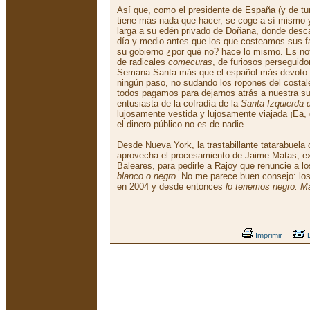
Así que, como el presidente de España (y de tu
tiene más nada que hacer, se coge a sí mismo y
larga a su edén privado de Doñana, donde desca
día y medio antes que los que costeamos sus fas
su gobierno ¿por qué no? hace lo mismo. Es not
de radicales
comecuras
, de furiosos perseguido
Semana Santa más que el español más devoto.
ningún paso, no sudando los ropones del costal
todos pagamos para dejarnos atrás a nuestra su
entusiasta de la cofradía de la
Santa Izquierda d
lujosamente vestida y lujosamente viajada ¡Ea,
el dinero público no es de nadie.
Desde Nueva York, la trastabillante tatarabuela
aprovecha el procesamiento de Jaime Matas, ex
Baleares, para pedirle a Rajoy que renuncie a l
blanco o negro
. No me parece buen consejo: lo
en 2004 y desde entonces
lo tenemos negro. Má
Imprimir
E