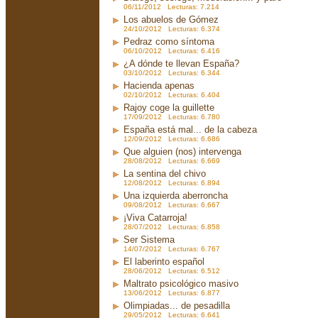
06/11/2012 Lecturas: 7.214
Los abuelos de Gómez
24/10/2012 Lecturas: 6.374
Pedraz como síntoma
06/10/2012 Lecturas: 6.416
¿A dónde te llevan España?
03/10/2012 Lecturas: 6.344
Hacienda apenas
02/10/2012 Lecturas: 6.404
Rajoy coge la guillette
17/09/2012 Lecturas: 6.780
España está mal... de la cabeza
12/09/2012 Lecturas: 6.686
Que alguien (nos) intervenga
28/08/2012 Lecturas: 6.669
La sentina del chivo
12/08/2012 Lecturas: 6.894
Una izquierda aberroncha
09/08/2012 Lecturas: 6.667
¡Viva Catarroja!
28/07/2012 Lecturas: 6.858
Ser Sistema
14/07/2012 Lecturas: 6.767
El laberinto español
28/06/2012 Lecturas: 6.512
Maltrato psicológico masivo
13/06/2012 Lecturas: 6.877
Olimpiadas... de pesadilla
29/05/2012 Lecturas: 6.641