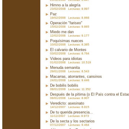
Himno a la alegría
23/02/2008 Lecturas: 9.997
Paz
19/02/2008 Lecturas: 8.868
Operación "fariseo"
15/02/2008 Lecturas: 9.865
Miedo me dan
12/02/2008 Lecturas: 9.177
Poquísimas nueces
10/02/2008 Lecturas: 8.385
El calvario de Montes
03/02/2008 Lecturas: 8.764
Videos para idiotas
01/02/2008 Lecturas: 10.519
Menuda semanita
29/01/2008 Lecturas: 8.543
Macarras, atorrantes, cansinos
24/01/2008 Lecturas: 9.446
De bobilis bobilis
08/01/2008 Lecturas: 11.352
Después de la pítima (o El País contra el Est
08/01/2008 Lecturas: 8.907
Veredicto: asesinato
14/12/2007 Lecturas: 8.815
De tu querida presencia...
11/12/2007 Lecturas: 9.973
De la secta y los sectarios
07/12/2007 Lecturas: 9.464