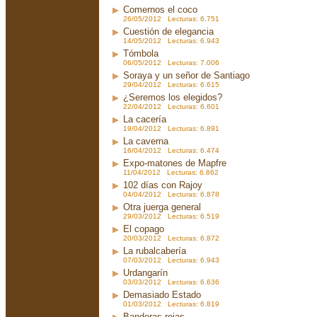
Comernos el coco
26/05/2012 Lecturas: 6.751
Cuestión de elegancia
14/05/2012 Lecturas: 6.943
Tómbola
06/05/2012 Lecturas: 7.006
Soraya y un señor de Santiago
29/04/2012 Lecturas: 6.615
¿Seremos los elegidos?
22/04/2012 Lecturas: 6.601
La cacería
19/04/2012 Lecturas: 6.891
La caverna
16/04/2012 Lecturas: 6.474
Expo-matones de Mapfre
11/04/2012 Lecturas: 6.862
102 días con Rajoy
04/04/2012 Lecturas: 6.878
Otra juerga general
29/03/2012 Lecturas: 6.519
El copago
20/03/2012 Lecturas: 6.872
La rubalcabería
07/03/2012 Lecturas: 6.943
Urdangarín
03/03/2012 Lecturas: 6.636
Demasiado Estado
01/03/2012 Lecturas: 6.819
Banderas rojas