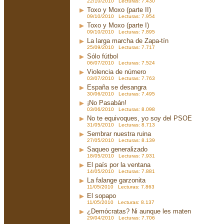
22/10/2010 Lecturas: 7.430
Toxo y Moxo (parte II)
09/10/2010 Lecturas: 7.954
Toxo y Moxo (parte I)
09/10/2010 Lecturas: 7.895
La larga marcha de Zapa-tín
25/09/2010 Lecturas: 7.717
Sólo fútbol
06/07/2010 Lecturas: 7.524
Violencia de número
03/07/2010 Lecturas: 7.763
España se desangra
30/06/2010 Lecturas: 7.495
¡No Pasabán!
03/06/2010 Lecturas: 8.098
No te equivoques, yo soy del PSOE
31/05/2010 Lecturas: 8.713
Sembrar nuestra ruina
27/05/2010 Lecturas: 8.139
Saqueo generalizado
18/05/2010 Lecturas: 7.931
El país por la ventana
14/05/2010 Lecturas: 7.881
La falange garzonita
11/05/2010 Lecturas: 7.863
El sopapo
11/05/2010 Lecturas: 8.137
¿Demócratas? Ni aunque les maten
29/04/2010 Lecturas: 7.706