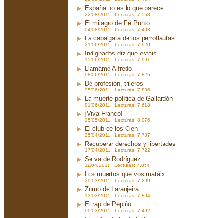
España no es lo que parece
22/08/2011 Lecturas: 7.558
El milagro de Pé Punto
04/08/2011 Lecturas: 7.403
La cabalgata de los perroflautas
21/06/2011 Lecturas: 7.920
Indignados diz que estais
15/06/2011 Lecturas: 7.991
Llamáme Alfredo
08/06/2011 Lecturas: 7.825
De profesión, trileros
05/06/2011 Lecturas: 7.836
La muerte política de Gallardón
01/06/2011 Lecturas: 7.618
¡Viva Franco!
25/05/2011 Lecturas: 8.076
El club de los Cien
25/04/2011 Lecturas: 7.787
Recuperar derechos y libertades
17/04/2011 Lecturas: 7.722
Se va de Rodríguez
11/04/2011 Lecturas: 7.854
Los muertos que vos matáis
29/03/2011 Lecturas: 7.209
Zumo de Laranjeira
13/03/2011 Lecturas: 7.804
El rap de Pepiño
09/03/2011 Lecturas: 7.492