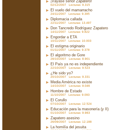
¡Váyase señor Zapatero!
02/12/2007 Lecturas: 9.315
El vuelo del mamarracho
24/11/2007 Lecturas: 9.395
Diplomacia callada
22/11/2007 Lecturas: 13.497
Don Tancredo Rodríguez Zapatero
14/11/2007 Lecturas: 9.822
Engordar a ETA
10/11/2007 Lecturas: 10.003
El estigma originario
01/11/2007 Lecturas: 9.378
El algoritmo de Gore
28/10/2007 Lecturas: 8.901
El País ya no es independiente
22/10/2007 Lecturas: 9.523
¿He sido yo?
20/10/2007 Lecturas: 9.331
Media América no existe
14/10/2007 Lecturas: 9.046
Hombre de Estado
11/10/2007 Lecturas: 9.093
El Corullo
07/10/2007 Lecturas: 12.524
Educación para la masonería (y II)
01/10/2007 Lecturas: 9.983
Zapatero asesino
26/09/2007 Lecturas: 12.188
La homilía del jesuita