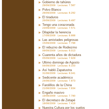
Gobierno de tahúres
29/09/2009 Lecturas: 7.587
Polvo Blanco
28/09/2009 Lecturas: 8.292
El tiraduros
26/09/2009 Lecturas: 9.497
Tengo una corazonada
23/09/2009 Lecturas: 7.571
Dilapidar la herencia
17/09/2009 Lecturas: 8.888
Las amistades peligrosas
15/09/2009 Lecturas: 7.798
El rebuzno de Rodiezmo
09/09/2009 Lecturas: 8.013
Cuarenta años de dictadura
05/09/2009 Lecturas: 7.929
Ultimo domingo de Agosto
04/09/2009 Lecturas: 8.103
Así habló Zapatustra
31/08/2009 Lecturas: 8.041
Sedicente académico
24/08/2009 Lecturas: 7.873
Farolillos de la China
21/08/2009 Lecturas: 7.834
Engaño masivo
19/08/2009 Lecturas: 7.790
El decretazo de Zetapé
18/08/2009 Lecturas: 7.418
Nuestra Cultura por los suelos