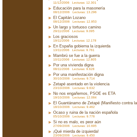
11/12/2006 Lecturas: 12.301
Educación para la masonería
08/12/2006 Lecturas: 13.296
El Capitán Lozano
08/12/2006 Lecturas: 12.953
Un largo y tortuoso camino
29/11/2006 Lecturas: 9.095
Los graciosos
19/11/2006 Lecturas: 12.178
En España gobierna la izquierda
13/11/2006 Lecturas: 9.761
Mambrú se fue a la guerra
10/11/2006 Lecturas: 12.805
Por una vivienda digna
08/11/2006 Lecturas: 9.628
Por una manifestación digna
30/10/2006 Lecturas: 9.714
Zetapé asentado en la violencia
23/10/2006 Lecturas: 9.632
No nos engañemos, PSOE es ETA
19/10/2006 Lecturas: 12.084
El Guantánamo de Zetapé (Manifiesto contra la 
18/10/2006 Lecturas: 9.462
Ocaso y ruina de la nación española
05/10/2006 Lecturas: 9.776
Si no es malo, es peor aún
27/09/2006 Lecturas: 10.695
¡Qué mierda de izquierda!
23/09/2006 Lecturas: 9.450