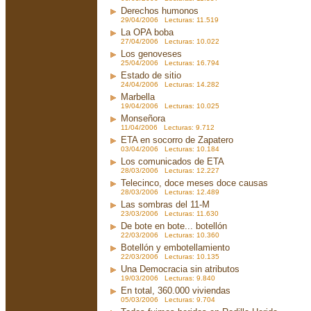
Derechos humonos
29/04/2006 Lecturas: 11.519
La OPA boba
27/04/2006 Lecturas: 10.022
Los genoveses
25/04/2006 Lecturas: 16.794
Estado de sitio
24/04/2006 Lecturas: 14.282
Marbella
19/04/2006 Lecturas: 10.025
Monseñora
11/04/2006 Lecturas: 9.712
ETA en socorro de Zapatero
03/04/2006 Lecturas: 10.184
Los comunicados de ETA
28/03/2006 Lecturas: 12.227
Telecinco, doce meses doce causas
28/03/2006 Lecturas: 12.489
Las sombras del 11-M
23/03/2006 Lecturas: 11.630
De bote en bote... botellón
22/03/2006 Lecturas: 10.360
Botellón y embotellamiento
22/03/2006 Lecturas: 10.135
Una Democracia sin atributos
19/03/2006 Lecturas: 9.840
En total, 360.000 viviendas
05/03/2006 Lecturas: 9.704