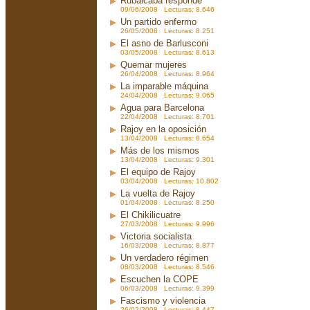
Rubalcaba responde
09/06/2008 Lecturas: 8.646
Un partido enfermo
26/05/2008 Lecturas: 8.251
El asno de Barlusconi
03/05/2008 Lecturas: 8.613
Quemar mujeres
26/04/2008 Lecturas: 8.964
La imparable máquina
24/04/2008 Lecturas: 9.065
Agua para Barcelona
22/04/2008 Lecturas: 8.701
Rajoy en la oposición
13/04/2008 Lecturas: 8.654
Más de los mismos
13/04/2008 Lecturas: 9.301
El equipo de Rajoy
03/04/2008 Lecturas: 10.802
La vuelta de Rajoy
01/04/2008 Lecturas: 8.250
El Chikilicuatre
27/03/2008 Lecturas: 9.996
Victoria socialista
16/03/2008 Lecturas: 8.877
Un verdadero régimen
08/03/2008 Lecturas: 8.546
Escuchen la COPE
06/03/2008 Lecturas: 9.399
Fascismo y violencia
26/02/2008 Lecturas: 8.447