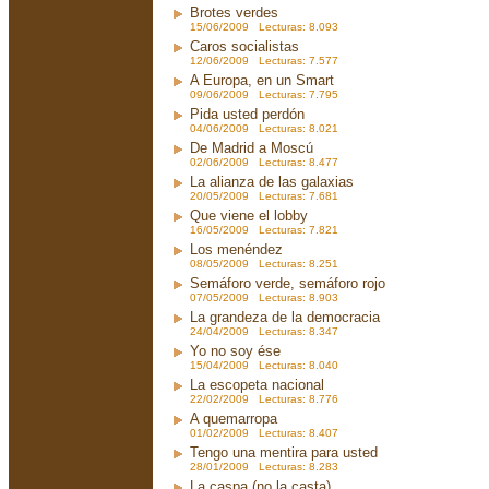
Brotes verdes
15/06/2009 Lecturas: 8.093
Caros socialistas
12/06/2009 Lecturas: 7.577
A Europa, en un Smart
09/06/2009 Lecturas: 7.795
Pida usted perdón
04/06/2009 Lecturas: 8.021
De Madrid a Moscú
02/06/2009 Lecturas: 8.477
La alianza de las galaxias
20/05/2009 Lecturas: 7.681
Que viene el lobby
16/05/2009 Lecturas: 7.821
Los menéndez
08/05/2009 Lecturas: 8.251
Semáforo verde, semáforo rojo
07/05/2009 Lecturas: 8.903
La grandeza de la democracia
24/04/2009 Lecturas: 8.347
Yo no soy ése
15/04/2009 Lecturas: 8.040
La escopeta nacional
22/02/2009 Lecturas: 8.776
A quemarropa
01/02/2009 Lecturas: 8.407
Tengo una mentira para usted
28/01/2009 Lecturas: 8.283
La caspa (no la casta)