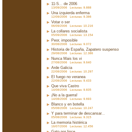
11-S... de 2006
13/09/2006 Lecturas: 9.888
Una izquierda enferma
12/09/2006 Lecturas: 9.386
Votar o ser
06/09/2006 Lecturas: 10.216
La collares socialista
05/09/2006 Lecturas: 13.154
Peor, imposible
30/08/2006 Lecturas: 9.072
Historia de España, Zapatero suspenso
29/08/2006 Lecturas: 12.386
Nunca Mais los vi
27/08/2006 Lecturas: 9.640
Arde Galicia
22/08/2006 Lecturas: 10.297
El fuego no veranea
22/08/2006 Lecturas: 9.433
Que viva Castro
14/08/2006 Lecturas: 9.835
¡No a la guerra!
14/08/2006 Lecturas: 9.693
Blanco y en botella
05/08/2006 Lecturas: 10.247
Y para terminar de descansar...
05/08/2006 Lecturas: 9.315
La memoria histérica
16/07/2006 Lecturas: 12.456
Gato por lince