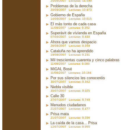
25/09/2007 Lecturas: 14.599
Problemas de la derecha
20/09/2007 Lecturas: 10.973
Gobierno de España
14/09/2007 Lecturas: 10.015
El más tonto de cada casa
11/09/2007 Lecturas: 9.352
Superávit de vivienda en España
07/09/2007 Lecturas: 8.830
Ahora que vamos despacio
26/08/2007 Lecturas: 9.059
Cataluña no ha aprendido
19/08/2007 Lecturas: 9.231
Mil trescientas cuarenta y cinco palabras
11/08/2007 Lecturas: 9.080
MiGAL Bosé
11/08/2007 Lecturas: 10.164
Por sus silencios les conoceréis
30/07/2007 Lecturas: 9.342
Niebla visible
30/07/2007 Lecturas: 9.025
Calle 30
27/07/2007 Lecturas: 8.749
Menudos ciudadanos
21/07/2007 Lecturas: 8.477
Prisa mata
21/07/2007 Lecturas: 9.036
La caída de la casa... Prisa
12/07/2007 Lecturas: 8.955