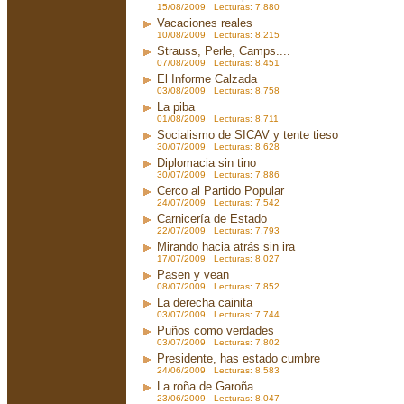
15/08/2009 Lecturas: 7.880
Vacaciones reales
10/08/2009 Lecturas: 8.215
Strauss, Perle, Camps....
07/08/2009 Lecturas: 8.451
El Informe Calzada
03/08/2009 Lecturas: 8.758
La piba
01/08/2009 Lecturas: 8.711
Socialismo de SICAV y tente tieso
30/07/2009 Lecturas: 8.628
Diplomacia sin tino
30/07/2009 Lecturas: 7.886
Cerco al Partido Popular
24/07/2009 Lecturas: 7.542
Carnicería de Estado
22/07/2009 Lecturas: 7.793
Mirando hacia atrás sin ira
17/07/2009 Lecturas: 8.027
Pasen y vean
08/07/2009 Lecturas: 7.852
La derecha cainita
03/07/2009 Lecturas: 7.744
Puños como verdades
03/07/2009 Lecturas: 7.802
Presidente, has estado cumbre
24/06/2009 Lecturas: 8.583
La roña de Garoña
23/06/2009 Lecturas: 8.047