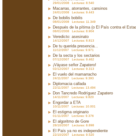
29/01/2008 Lecturas: 8.540
Macarras, atorrantes, cansinos
24/01/2008 Lecturas: 9.443
De bobilis bobilis
08/01/2008 Lecturas: 11.349
Después de la pítima (o El País contra el Est
08/01/2008 Lecturas: 8.904
Veredicto: asesinato
14/12/2007 Lecturas: 8.813
De tu querida presencia...
11/12/2007 Lecturas: 9.971
De la secta y los sectarios
07/12/2007 Lecturas: 9.462
¡Váyase señor Zapatero!
02/12/2007 Lecturas: 9.313
El vuelo del mamarracho
24/11/2007 Lecturas: 9.393
Diplomacia callada
22/11/2007 Lecturas: 13.494
Don Tancredo Rodríguez Zapatero
14/11/2007 Lecturas: 9.820
Engordar a ETA
10/11/2007 Lecturas: 10.001
El estigma originario
01/11/2007 Lecturas: 9.376
El algoritmo de Gore
28/10/2007 Lecturas: 8.898
El País ya no es independiente
22/10/2007 Lecturas: 9.520