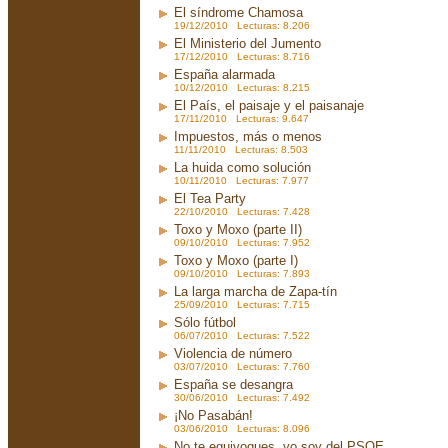
El síndrome Chamosa
19/12/2010 Lecturas: 8.206
El Ministerio del Jumento
17/12/2010 Lecturas: 8.716
España alarmada
10/12/2010 Lecturas: 8.215
El País, el paisaje y el paisanaje
17/11/2010 Lecturas: 9.647
Impuestos, más o menos
11/11/2010 Lecturas: 8.503
La huida como solución
10/11/2010 Lecturas: 7.977
El Tea Party
22/10/2010 Lecturas: 7.428
Toxo y Moxo (parte II)
09/10/2010 Lecturas: 7.952
Toxo y Moxo (parte I)
09/10/2010 Lecturas: 7.893
La larga marcha de Zapa-tín
25/09/2010 Lecturas: 7.715
Sólo fútbol
06/07/2010 Lecturas: 7.522
Violencia de número
03/07/2010 Lecturas: 7.760
España se desangra
30/06/2010 Lecturas: 7.492
¡No Pasabán!
03/06/2010 Lecturas: 8.096
No te equivoques, yo soy del PSOE