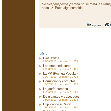
De Despeñaperros p’arriba no se torea, se traba
andaluz. Pues algo parecido.
Imprimir
E
Más...
Dios existe
08/09/2013 Lecturas: 11.573
Los emprendedores
31/08/2013 Lecturas: 11.435
La PP (Pocilga Popular)
29/07/2013 Lecturas: 11.723
Corrupción y corruptos
17/07/2013 Lecturas: 11.370
La jauría humana
05/06/2013 Lecturas: 11.508
De gigantes y cabezudos
25/05/2013 Lecturas: 11.538
Explicando a Rajoy
12/05/2013 Lecturas: 11.490