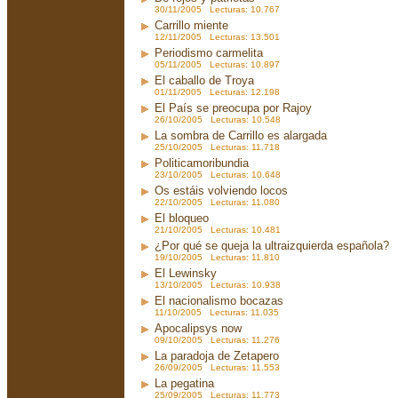
30/11/2005 Lecturas: 10.767
Carrillo miente
12/11/2005 Lecturas: 13.501
Periodismo carmelita
05/11/2005 Lecturas: 10.897
El caballo de Troya
01/11/2005 Lecturas: 12.198
El País se preocupa por Rajoy
26/10/2005 Lecturas: 10.548
La sombra de Carrillo es alargada
25/10/2005 Lecturas: 11.718
Politicamoribundia
23/10/2005 Lecturas: 10.648
Os estáis volviendo locos
22/10/2005 Lecturas: 11.080
El bloqueo
21/10/2005 Lecturas: 10.481
¿Por qué se queja la ultraizquierda española?
19/10/2005 Lecturas: 11.810
El Lewinsky
13/10/2005 Lecturas: 10.938
El nacionalismo bocazas
11/10/2005 Lecturas: 11.035
Apocalipsys now
09/10/2005 Lecturas: 11.276
La paradoja de Zetapero
26/09/2005 Lecturas: 11.553
La pegatina
25/09/2005 Lecturas: 11.773