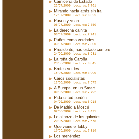
Carnicería de Estado
22/07/2009 Lecturas: 7.791
Mirando hacia atrás sin ira
17/07/2009 Lecturas: 8.025
Pasen y vean
08/07/2009 Lecturas: 7.850
La derecha cainita
03/07/2009 Lecturas: 7.741
Puños como verdades
03/07/2009 Lecturas: 7.800
Presidente, has estado cumbre
24/06/2009 Lecturas: 8.581
La roña de Garoña
23/06/2009 Lecturas: 8.045
Brotes verdes
15/06/2009 Lecturas: 8.090
Caros socialistas
12/06/2009 Lecturas: 7.575
A Europa, en un Smart
09/06/2009 Lecturas: 7.792
Pida usted perdón
04/06/2009 Lecturas: 8.018
De Madrid a Moscú
02/06/2009 Lecturas: 8.475
La alianza de las galaxias
20/05/2009 Lecturas: 7.678
Que viene el lobby
16/05/2009 Lecturas: 7.819
Los menéndez