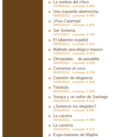
La sentina del chivo
12/08/2012 Lecturas: 6.892
Una izquierda aberroncha
09/08/2012 Lecturas: 6.664
¡Viva Catarroja!
28/07/2012 Lecturas: 6.855
Ser Sistema
14/07/2012 Lecturas: 6.765
El laberinto español
28/06/2012 Lecturas: 6.510
Maltrato psicológico masivo
13/06/2012 Lecturas: 6.874
Olimpiadas... de pesadilla
29/05/2012 Lecturas: 6.639
Comernos el coco
26/05/2012 Lecturas: 6.749
Cuestión de elegancia
14/05/2012 Lecturas: 6.940
Tómbola
06/05/2012 Lecturas: 7.003
Soraya y un señor de Santiago
29/04/2012 Lecturas: 6.613
¿Seremos los elegidos?
22/04/2012 Lecturas: 6.597
La cacería
19/04/2012 Lecturas: 6.889
La caverna
16/04/2012 Lecturas: 6.472
Expo-matones de Mapfre