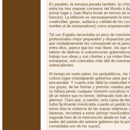
En paralelo, la semana pasada también, la críti
entre los tres mejores cocineros del Mundo a do
primer lugar y Juan María Arzak en tercero (el 
francés). La reflexión es necesariamente la mis
creatividad, ganas, audacia y calidad de los coc
nombre al de
restauradores
) crece exponencial
Tal vez España necesitaba un poco de crecimi
profesionales mejor preparados y dispuestos pud
que verdaderamente les corresponde en el panor
entre ellos, parece que los más libres, los que
talento de dádivas ni subvenciones gubernativa
trabajo sus obras y sus clientes y se miden lib
extranjeros, son colocados más allá de nuestras
sobresalientes.
Al tiempo en suelo patrio, los peripatéticos, los 
cultura
sigue chantajeando gobiernos para que s
precariedad. Y cuanto más débil la creatividad 
sus
goyas
, de las fiestas y premios creados pa
no faltará jamás cualquier ministrín socialista ni
dé un relieve que no tienen, disfrazado todo de
glamour
. Claro que, a cambio, esta casta de
bi
turba fácilmente movilizable cuando el partido l
estos días la violencia de las masas islámicas c
danesas, recordará a estos
artistas
movilizados 
segunda fase de la intervención aliada en Irak,
sedes del partido del anterior gobierno (en la pr
comandaba uno de los suyos).