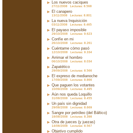
Los nuevos caciques
27/11/2008 Lecturas: 8.568
El canapero
13/11/2008 Lecturas: 8.801
La nueva Inquisición
03/11/2008 Lecturas: 8.465
El payaso imposible
29/10/2008 Lecturas: 9.623
Confíe en mi
26/10/2008 Lecturas: 8.261
Cuéntame cómo pasó
12/10/2008 Lecturas: 9.334
Arrimar el hombro
06/10/2008 Lecturas: 8.034
Zapatético
29/09/2008 Lecturas: 8.566
El expreso de medianoche
17/09/2008 Lecturas: 8.866
Que paguen los votantes
10/09/2008 Lecturas: 8.495
Aún nos queda Loquillo
31/08/2008 Lecturas: 8.455
Un país sin dignidad
29/08/2008 Lecturas: 8.669
Sangre por petróleo (del Báltico)
18/08/2008 Lecturas: 8.398
Otra de jueces (y juezas)
14/08/2008 Lecturas: 8.567
Objetivo cumplido