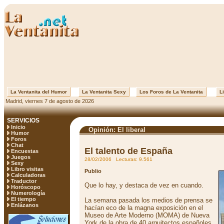
La Ventanita del Humor
La Ventanita Sexy
Los Foros de La Ventanita
Li
Madrid, viernes 7 de agosto de 2026
SERVICIOS
Inicio
Opinión: El liberal
Humor
Foros
Chat
El talento de España
Encuestas
Juegos
28/02/2006 Lecturas: 9.561
Sexy
Libro visitas
Publio
Calculadoras
Traductor
Que lo hay, y destaca de vez en cuando.
Horóscopo
Numerología
El tiempo
La semana pasada los medios de prensa se
Enlázanos
hacían eco de la magna exposición en el
Museo de Arte Moderno (MOMA) de Nueva
York de la obra de 40 arquitectos españoles