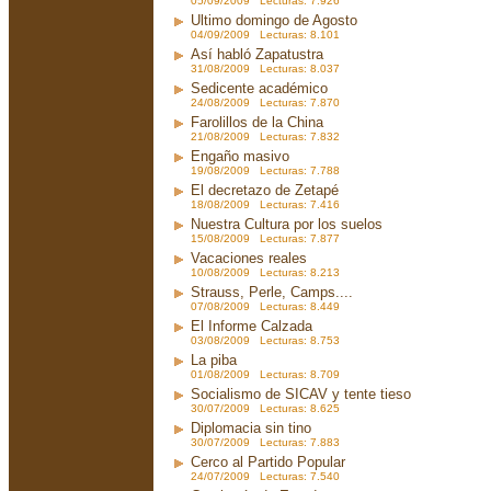
05/09/2009 Lecturas: 7.926
Ultimo domingo de Agosto
04/09/2009 Lecturas: 8.101
Así habló Zapatustra
31/08/2009 Lecturas: 8.037
Sedicente académico
24/08/2009 Lecturas: 7.870
Farolillos de la China
21/08/2009 Lecturas: 7.832
Engaño masivo
19/08/2009 Lecturas: 7.788
El decretazo de Zetapé
18/08/2009 Lecturas: 7.416
Nuestra Cultura por los suelos
15/08/2009 Lecturas: 7.877
Vacaciones reales
10/08/2009 Lecturas: 8.213
Strauss, Perle, Camps....
07/08/2009 Lecturas: 8.449
El Informe Calzada
03/08/2009 Lecturas: 8.753
La piba
01/08/2009 Lecturas: 8.709
Socialismo de SICAV y tente tieso
30/07/2009 Lecturas: 8.625
Diplomacia sin tino
30/07/2009 Lecturas: 7.883
Cerco al Partido Popular
24/07/2009 Lecturas: 7.540