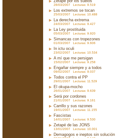
Zetapé por los suelos
28/03/2007 Lecturas: 9.519
Los extremos se tocan
25/03/2007 Lecturas: 10.488
La derecha extrema
24/03/2007 Lecturas: 9.427
La Ley prostituida
05/03/2007 Lecturas: 9.920
Simancas con tropezones
01/03/2007 Lecturas: 9.606
In ictu oculi
23/02/2007 Lecturas: 10.534
A mí que me persigan
15/02/2007 Lecturas: 9.258
Engañar siempre y a todos
09/02/2007 Lecturas: 9.037
Todos contra el PP
29/01/2007 Lecturas: 11.529
El okupa-mocho
26/01/2007 Lecturas: 9.639
Será por cordones
21/01/2007 Lecturas: 9.161
Carrillo y sus razones
19/01/2007 Lecturas: 11.155
Fascistas
14/01/2007 Lecturas: 9.530
Zetapé de las JONS
13/01/2007 Lecturas: 10.001
Demagogos e ineptos sin solución