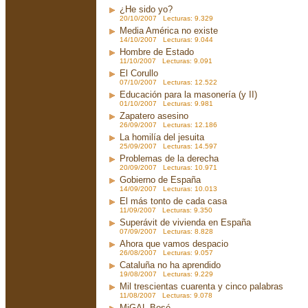
¿He sido yo?
20/10/2007 Lecturas: 9.329
Media América no existe
14/10/2007 Lecturas: 9.044
Hombre de Estado
11/10/2007 Lecturas: 9.091
El Corullo
07/10/2007 Lecturas: 12.522
Educación para la masonería (y II)
01/10/2007 Lecturas: 9.981
Zapatero asesino
26/09/2007 Lecturas: 12.186
La homilía del jesuita
25/09/2007 Lecturas: 14.597
Problemas de la derecha
20/09/2007 Lecturas: 10.971
Gobierno de España
14/09/2007 Lecturas: 10.013
El más tonto de cada casa
11/09/2007 Lecturas: 9.350
Superávit de vivienda en España
07/09/2007 Lecturas: 8.828
Ahora que vamos despacio
26/08/2007 Lecturas: 9.057
Cataluña no ha aprendido
19/08/2007 Lecturas: 9.229
Mil trescientas cuarenta y cinco palabras
11/08/2007 Lecturas: 9.078
MiGAL Bosé