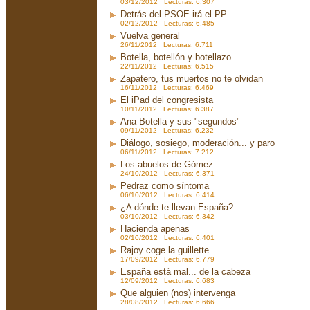
03/12/2012 Lecturas: 6.307
Detrás del PSOE irá el PP
02/12/2012 Lecturas: 6.485
Vuelva general
26/11/2012 Lecturas: 6.711
Botella, botellón y botellazo
22/11/2012 Lecturas: 6.515
Zapatero, tus muertos no te olvidan
16/11/2012 Lecturas: 6.469
El iPad del congresista
10/11/2012 Lecturas: 6.387
Ana Botella y sus "segundos"
09/11/2012 Lecturas: 6.232
Diálogo, sosiego, moderación... y paro
06/11/2012 Lecturas: 7.212
Los abuelos de Gómez
24/10/2012 Lecturas: 6.371
Pedraz como síntoma
06/10/2012 Lecturas: 6.414
¿A dónde te llevan España?
03/10/2012 Lecturas: 6.342
Hacienda apenas
02/10/2012 Lecturas: 6.401
Rajoy coge la guillette
17/09/2012 Lecturas: 6.779
España está mal... de la cabeza
12/09/2012 Lecturas: 6.683
Que alguien (nos) intervenga
28/08/2012 Lecturas: 6.666