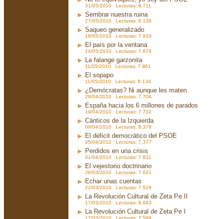
31/05/2010 Lecturas: 8.711
Sembrar nuestra ruina
27/05/2010 Lecturas: 8.136
Saqueo generalizado
18/05/2010 Lecturas: 7.929
El país por la ventana
14/05/2010 Lecturas: 7.879
La falange garzonita
11/05/2010 Lecturas: 7.861
El sopapo
11/05/2010 Lecturas: 8.134
¿Demócratas? Ni aunque les maten
29/04/2010 Lecturas: 7.704
España hacia los 6 millones de parados
19/04/2010 Lecturas: 7.732
Cánticos de la Izquierda
09/04/2010 Lecturas: 8.378
El déficit democrático del PSOE
05/04/2010 Lecturas: 7.377
Perdidos en una crisis
01/04/2010 Lecturas: 7.831
El vejestorio doctrinario
26/03/2010 Lecturas: 7.621
Echar unas cuentas
22/03/2010 Lecturas: 7.529
La Revolución Cultural de Zeta Pe II
17/03/2010 Lecturas: 8.043
La Revolución Cultural de Zeta Pe I
17/03/2010 Lecturas: 7.594