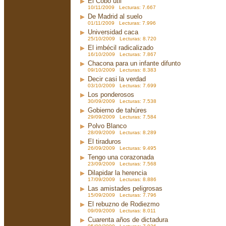
El Cobo útil
10/11/2009 Lecturas: 7.667
De Madrid al suelo
01/11/2009 Lecturas: 7.996
Universidad caca
25/10/2009 Lecturas: 8.720
El imbécil radicalizado
16/10/2009 Lecturas: 7.867
Chacona para un infante difunto
09/10/2009 Lecturas: 8.383
Decir casi la verdad
03/10/2009 Lecturas: 7.699
Los ponderosos
30/09/2009 Lecturas: 7.538
Gobierno de tahúres
29/09/2009 Lecturas: 7.584
Polvo Blanco
28/09/2009 Lecturas: 8.289
El tiraduros
26/09/2009 Lecturas: 9.495
Tengo una corazonada
23/09/2009 Lecturas: 7.568
Dilapidar la herencia
17/09/2009 Lecturas: 8.886
Las amistades peligrosas
15/09/2009 Lecturas: 7.796
El rebuzno de Rodiezmo
09/09/2009 Lecturas: 8.011
Cuarenta años de dictadura