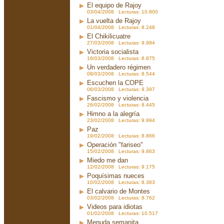
El equipo de Rajoy
03/04/2008 Lecturas: 10.800
La vuelta de Rajoy
01/04/2008 Lecturas: 8.248
El Chikilicuatre
27/03/2008 Lecturas: 9.994
Victoria socialista
16/03/2008 Lecturas: 8.875
Un verdadero régimen
08/03/2008 Lecturas: 8.544
Escuchen la COPE
06/03/2008 Lecturas: 9.397
Fascismo y violencia
26/02/2008 Lecturas: 8.445
Himno a la alegría
23/02/2008 Lecturas: 9.994
Paz
19/02/2008 Lecturas: 8.866
Operación "fariseo"
15/02/2008 Lecturas: 9.863
Miedo me dan
12/02/2008 Lecturas: 9.175
Poquísimas nueces
10/02/2008 Lecturas: 8.383
El calvario de Montes
03/02/2008 Lecturas: 8.762
Videos para idiotas
01/02/2008 Lecturas: 10.517
Menuda semanita