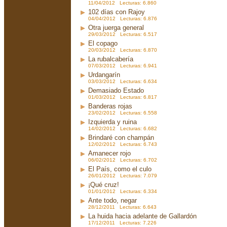
11/04/2012 Lecturas: 6.860
102 días con Rajoy
04/04/2012 Lecturas: 6.876
Otra juerga general
29/03/2012 Lecturas: 6.517
El copago
20/03/2012 Lecturas: 6.870
La rubalcabería
07/03/2012 Lecturas: 6.941
Urdangarín
03/03/2012 Lecturas: 6.634
Demasiado Estado
01/03/2012 Lecturas: 6.817
Banderas rojas
23/02/2012 Lecturas: 6.558
Izquierda y ruina
14/02/2012 Lecturas: 6.682
Brindaré con champán
12/02/2012 Lecturas: 6.743
Amanecer rojo
06/02/2012 Lecturas: 6.702
El País, como el culo
26/01/2012 Lecturas: 7.079
¡Qué cruz!
01/01/2012 Lecturas: 6.334
Ante todo, negar
28/12/2011 Lecturas: 6.643
La huida hacia adelante de Gallardón
17/12/2011 Lecturas: 7.226