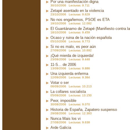
Por una manifestación digna
30/10/2006 Lecturas: 9.711
Zetapé asentado en la violencia
23/10/2006 Lecturas: 9.629
No nos engañemos, PSOE es ETA
19/10/2006 Lecturas: 12.082
El Guantánamo de Zetapé (Manifiesto contra la 
18/10/2006 Lecturas: 9.459
Ocaso y ruina de la nación española
05/10/2006 Lecturas: 9.773
Si no es malo, es peor aún
27/09/2006 Lecturas: 10.692
¡Qué mierda de izquierda!
23/09/2006 Lecturas: 9.448
11-S... de 2006
13/09/2006 Lecturas: 9.886
Una izquierda enferma
12/09/2006 Lecturas: 9.384
Votar o ser
06/09/2006 Lecturas: 10.213
La collares socialista
05/09/2006 Lecturas: 13.150
Peor, imposible
30/08/2006 Lecturas: 9.070
Historia de España, Zapatero suspenso
29/08/2006 Lecturas: 12.383
Nunca Mais los vi
27/08/2006 Lecturas: 9.638
Arde Galicia