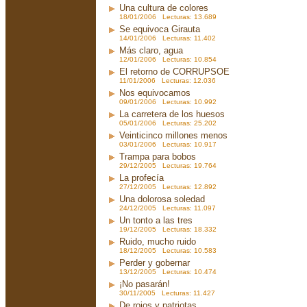
Una cultura de colores
18/01/2006 Lecturas: 13.689
Se equivoca Girauta
14/01/2006 Lecturas: 11.402
Más claro, agua
12/01/2006 Lecturas: 10.854
El retorno de CORRUPSOE
11/01/2006 Lecturas: 12.036
Nos equivocamos
09/01/2006 Lecturas: 10.992
La carretera de los huesos
05/01/2006 Lecturas: 25.202
Veinticinco millones menos
03/01/2006 Lecturas: 10.917
Trampa para bobos
29/12/2005 Lecturas: 19.764
La profecía
27/12/2005 Lecturas: 12.892
Una dolorosa soledad
24/12/2005 Lecturas: 11.097
Un tonto a las tres
19/12/2005 Lecturas: 18.332
Ruido, mucho ruido
18/12/2005 Lecturas: 10.583
Perder y gobernar
13/12/2005 Lecturas: 10.474
¡No pasarán!
30/11/2005 Lecturas: 11.427
De rojos y patriotas