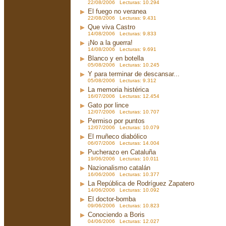
22/08/2006 Lecturas: 10.294
El fuego no veranea
22/08/2006 Lecturas: 9.431
Que viva Castro
14/08/2006 Lecturas: 9.833
¡No a la guerra!
14/08/2006 Lecturas: 9.691
Blanco y en botella
05/08/2006 Lecturas: 10.245
Y para terminar de descansar...
05/08/2006 Lecturas: 9.312
La memoria histérica
16/07/2006 Lecturas: 12.454
Gato por lince
12/07/2006 Lecturas: 10.707
Permiso por puntos
12/07/2006 Lecturas: 10.079
El muñeco diabólico
06/07/2006 Lecturas: 14.004
Pucherazo en Cataluña
19/06/2006 Lecturas: 10.011
Nazionalismo catalán
16/06/2006 Lecturas: 10.377
La República de Rodríguez Zapatero
14/06/2006 Lecturas: 10.092
El doctor-bomba
09/06/2006 Lecturas: 10.823
Conociendo a Boris
04/06/2006 Lecturas: 12.027