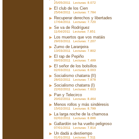
25/05/2011 Lecturas: 8.072
El club de los Cien
25/04/2011 Lecturas: 7.784
Recuperar derechos y libertades
17/04/2011 Lecturas: 7.720
Se va de Rodríguez
11/04/2011 Lecturas: 7.851
Los muertos que vos matáis
29/03/2011 Lecturas: 7.207
Zumo de Laranjeira
13/03/2011 Lecturas: 7.802
El rap de Pepiño
09/03/2011 Lecturas: 7.489
El señor de los bolsillos
02/03/2011 Lecturas: 8.003
Socialismo chatarra (II)
28/02/2011 Lecturas: 7.878
Socialismo chatarra (I)
22/02/2011 Lecturas: 7.603
Pan y Telecirco
20/02/2011 Lecturas: 8.464
Menos rollos y más sindéresis
15/02/2011 Lecturas: 8.799
La larga noche de la chamosa
02/02/2011 Lecturas: 8.886
Gallardón se ha vuelto peligroso
07/01/2011 Lecturas: 7.814
Un dadá a destiempo
01/01/2011 Lecturas: 7.511