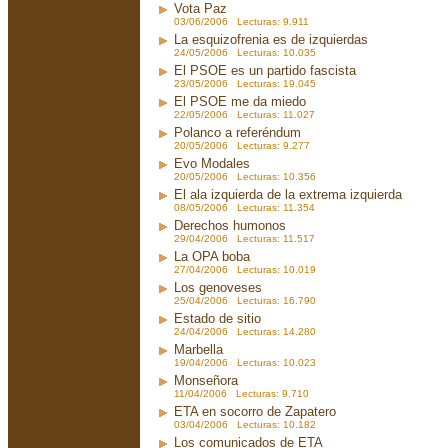
Vota Paz
03/06/2006 Lecturas: 9.911
La esquizofrenia es de izquierdas
24/05/2006 Lecturas: 10.035
El PSOE es un partido fascista
23/05/2006 Lecturas: 19.045
El PSOE me da miedo
22/05/2006 Lecturas: 11.027
Polanco a referéndum
20/05/2006 Lecturas: 9.277
Evo Modales
20/05/2006 Lecturas: 10.356
El ala izquierda de la extrema izquierda
08/05/2006 Lecturas: 11.354
Derechos humonos
29/04/2006 Lecturas: 11.517
La OPA boba
27/04/2006 Lecturas: 10.019
Los genoveses
25/04/2006 Lecturas: 16.790
Estado de sitio
24/04/2006 Lecturas: 14.280
Marbella
19/04/2006 Lecturas: 10.023
Monseñora
11/04/2006 Lecturas: 9.710
ETA en socorro de Zapatero
03/04/2006 Lecturas: 10.182
Los comunicados de ETA