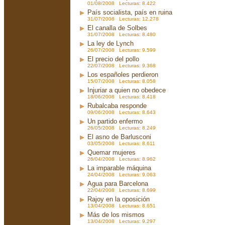
01/08/2008 Lecturas: 8.422
País socialista, país en ruina
31/07/2008 Lecturas: 12.278
El canalla de Solbes
31/07/2008 Lecturas: 8.480
La ley de Lynch
26/07/2008 Lecturas: 9.599
El precio del pollo
22/07/2008 Lecturas: 9.368
Los españoles perdieron
15/07/2008 Lecturas: 8.058
Injuriar a quien no obedece
18/06/2008 Lecturas: 8.418
Rubalcaba responde
09/06/2008 Lecturas: 8.643
Un partido enfermo
26/05/2008 Lecturas: 8.249
El asno de Barlusconi
03/05/2008 Lecturas: 8.611
Quemar mujeres
26/04/2008 Lecturas: 8.962
La imparable máquina
24/04/2008 Lecturas: 9.063
Agua para Barcelona
22/04/2008 Lecturas: 8.699
Rajoy en la oposición
13/04/2008 Lecturas: 8.651
Más de los mismos
13/04/2008 Lecturas: 9.297