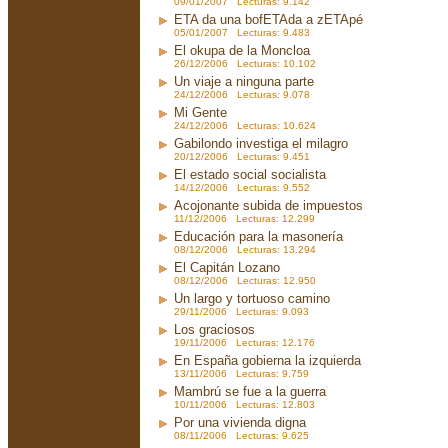
09/01/2007 Lecturas: 9.142
ETA da una bofETAda a zETApé
05/01/2007 Lecturas: 9.483
El okupa de la Moncloa
26/12/2006 Lecturas: 10.102
Un viaje a ninguna parte
24/12/2006 Lecturas: 9.078
Mi Gente
24/12/2006 Lecturas: 10.624
Gabilondo investiga el milagro
20/12/2006 Lecturas: 9.451
El estado social socialista
14/12/2006 Lecturas: 9.552
Acojonante subida de impuestos
11/12/2006 Lecturas: 12.299
Educación para la masonería
08/12/2006 Lecturas: 13.294
El Capitán Lozano
08/12/2006 Lecturas: 12.950
Un largo y tortuoso camino
29/11/2006 Lecturas: 9.093
Los graciosos
19/11/2006 Lecturas: 12.176
En España gobierna la izquierda
13/11/2006 Lecturas: 9.759
Mambrú se fue a la guerra
10/11/2006 Lecturas: 12.803
Por una vivienda digna
08/11/2006 Lecturas: 9.625