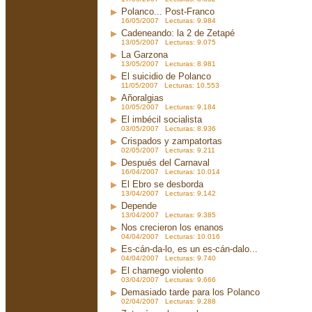
Polanco... Post-Franco
16/05/2007 Lecturas: 9.984
Cadeneando: la 2 de Zetapé
13/05/2007 Lecturas: 9.075
La Garzona
13/05/2007 Lecturas: 8.981
El suicidio de Polanco
11/05/2007 Lecturas: 10.553
Añoralgias
10/05/2007 Lecturas: 9.184
El imbécil socialista
03/05/2007 Lecturas: 8.936
Crispados y zampatortas
02/05/2007 Lecturas: 9.211
Después del Carnaval
16/04/2007 Lecturas: 10.014
El Ebro se desborda
13/04/2007 Lecturas: 9.142
Depende
13/04/2007 Lecturas: 9.385
Nos crecieron los enanos
04/04/2007 Lecturas: 10.016
Es-cán-da-lo, es un es-cán-dalo...
04/04/2007 Lecturas: 9.740
El charnego violento
03/04/2007 Lecturas: 9.666
Demasiado tarde para los Polanco
02/04/2007 Lecturas: 9.288