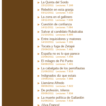
La Quinta del Sordo
15/12/2011 Lecturas: 7.166
Rebelión en esta granja
03/12/2011 Lecturas: 7.010
La zorra en el gallinero
18/11/2011 Lecturas: 7.638
Cuestión de confianza
14/11/2011 Lecturas: 7.084
Salvar al candidato Rubalcaba
21/10/2011 Lecturas: 6.895
Entre inquisidores y matones
14/10/2011 Lecturas: 7.181
Tocata y fuga de Zetapé
25/09/2011 Lecturas: 7.481
España no es lo que parece
22/08/2011 Lecturas: 7.556
El milagro de Pé Punto
04/08/2011 Lecturas: 7.401
La cabalgata de los perroflautas
21/06/2011 Lecturas: 7.918
Indignados diz que estais
15/06/2011 Lecturas: 7.988
Llamáme Alfredo
08/06/2011 Lecturas: 7.822
De profesión, trileros
05/06/2011 Lecturas: 7.834
La muerte política de Gallardón
01/06/2011 Lecturas: 7.616
¡Viva Franco!