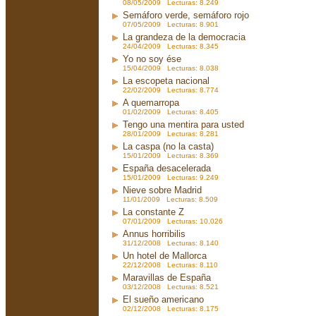
08/05/2009 Lecturas: 8.249
Semáforo verde, semáforo rojo
07/05/2009 Lecturas: 8.901
La grandeza de la democracia
24/04/2009 Lecturas: 8.345
Yo no soy ése
15/04/2009 Lecturas: 8.038
La escopeta nacional
22/02/2009 Lecturas: 8.774
A quemarropa
01/02/2009 Lecturas: 8.405
Tengo una mentira para usted
28/01/2009 Lecturas: 8.281
La caspa (no la casta)
15/01/2009 Lecturas: 8.369
España desacelerada
15/01/2009 Lecturas: 9.249
Nieve sobre Madrid
11/01/2009 Lecturas: 8.509
La constante Z
07/01/2009 Lecturas: 10.026
Annus horribilis
31/12/2008 Lecturas: 8.140
Un hotel de Mallorca
22/12/2008 Lecturas: 8.110
Maravillas de España
03/12/2008 Lecturas: 8.521
El sueño americano
02/12/2008 Lecturas: 8.175