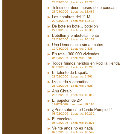
28/03/2006 Lecturas: 12.225
Telecinco, doce meses doce causas
28/03/2006 Lecturas: 12.487
Las sombras del 11-M
23/03/2006 Lecturas: 11.628
De bote en bote... botellón
22/03/2006 Lecturas: 10.358
Botellón y embotellamiento
22/03/2006 Lecturas: 10.132
Una Democracia sin atributos
19/03/2006 Lecturas: 9.838
En total, 360.000 viviendas
05/03/2006 Lecturas: 9.701
Todos fuimos heridos en Rodilla Herida
03/03/2006 Lecturas: 15.223
El talento de España
28/02/2006 Lecturas: 9.561
Izquierda y gramática
25/02/2006 Lecturas: 9.625
Abu Ghraib
23/02/2006 Lecturas: 10.012
El papelón de ZP
11/02/2006 Lecturas: 10.518
¿Pero sabe esto Conde Pumpido?
08/02/2006 Lecturas: 10.235
El cocalero
05/02/2006 Lecturas: 10.821
Veinte años no es nada
02/02/2006 Lecturas: 10.549