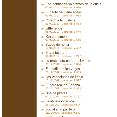
Con confianza saldremos de la crisis
02/03/2010 Lecturas: 8.070
El garito se viene abajo
01/03/2010 Lecturas: 7.913
Putsch a la Justicia
23/02/2010 Lecturas: 8.858
Little fence
08/02/2010 Lecturas: 7.645
Reza, mamón
07/02/2010 Lecturas: 7.655
Saque de honor
13/01/2010 Lecturas: 7.422
El ventajista
08/01/2010 Lecturas: 8.217
La respuesta está en el viento
28/12/2009 Lecturas: 8.094
El desfile de los vagos
21/12/2009 Lecturas: 7.989
Las vacaciones de Lenin
15/12/2009 Lecturas: 7.577
El paro real en España
13/12/2009 Lecturas: 9.833
Una de piratas
07/12/2009 Lecturas: 7.797
La abuela intrépida
25/11/2009 Lecturas: 7.894
Socialismo pajillero
11/11/2009 Lecturas: 9.532