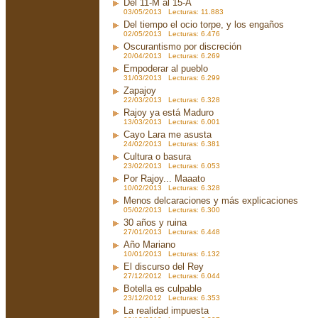
Del 11-M al 15-A
03/05/2013 Lecturas: 11.883
Del tiempo el ocio torpe, y los engaños
02/05/2013 Lecturas: 6.476
Oscurantismo por discreción
20/04/2013 Lecturas: 6.269
Empoderar al pueblo
31/03/2013 Lecturas: 6.299
Zapajoy
22/03/2013 Lecturas: 6.328
Rajoy ya está Maduro
13/03/2013 Lecturas: 6.001
Cayo Lara me asusta
24/02/2013 Lecturas: 6.381
Cultura o basura
23/02/2013 Lecturas: 6.053
Por Rajoy... Maaato
10/02/2013 Lecturas: 6.328
Menos delcaraciones y más explicaciones
05/02/2013 Lecturas: 6.300
30 años y ruina
27/01/2013 Lecturas: 6.448
Año Mariano
10/01/2013 Lecturas: 6.132
El discurso del Rey
27/12/2012 Lecturas: 6.044
Botella es culpable
23/12/2012 Lecturas: 6.353
La realidad impuesta