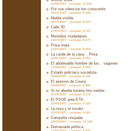
11/08/2007 Lecturas: 10.161
Por sus silencios les conoceréis
30/07/2007 Lecturas: 9.340
Niebla visible
30/07/2007 Lecturas: 9.022
Calle 30
27/07/2007 Lecturas: 8.747
Menudos ciudadanos
21/07/2007 Lecturas: 8.475
Prisa mata
21/07/2007 Lecturas: 9.034
La caída de la casa... Prisa
12/07/2007 Lecturas: 8.952
El
abobinable
hombre de los... vagones
17/06/2007 Lecturas: 8.993
Estado policíaco socialista
06/06/2007 Lecturas: 9.195
El asesino de Couso
02/06/2007 Lecturas: 9.680
Si mi abuela tuviera tres ruedas
31/05/2007 Lecturas: 9.279
El PSOE ante ETA
22/05/2007 Lecturas: 9.323
La rosa y el insulto
22/05/2007 Lecturas: 9.391
Campaña crispada
18/05/2007 Lecturas: 10.126
Demasiada política
17/05/2007 Lecturas: 8.832