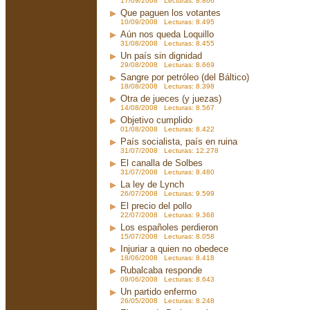
17/09/2008 Lecturas: 8.866
Que paguen los votantes
10/09/2008 Lecturas: 8.495
Aún nos queda Loquillo
31/08/2008 Lecturas: 8.455
Un país sin dignidad
29/08/2008 Lecturas: 8.669
Sangre por petróleo (del Báltico)
18/08/2008 Lecturas: 8.398
Otra de jueces (y juezas)
14/08/2008 Lecturas: 8.567
Objetivo cumplido
01/08/2008 Lecturas: 8.422
País socialista, país en ruina
31/07/2008 Lecturas: 12.278
El canalla de Solbes
31/07/2008 Lecturas: 8.480
La ley de Lynch
26/07/2008 Lecturas: 9.599
El precio del pollo
22/07/2008 Lecturas: 9.368
Los españoles perdieron
15/07/2008 Lecturas: 8.058
Injuriar a quien no obedece
18/06/2008 Lecturas: 8.418
Rubalcaba responde
09/06/2008 Lecturas: 8.643
Un partido enfermo
26/05/2008 Lecturas: 8.248