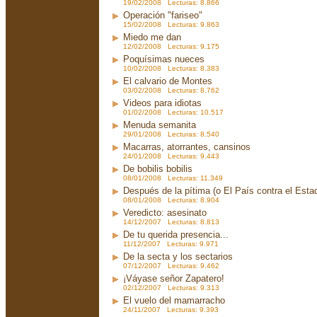
19/02/2008 Lecturas: 8.866
Operación "fariseo"
15/02/2008 Lecturas: 9.863
Miedo me dan
12/02/2008 Lecturas: 9.175
Poquísimas nueces
10/02/2008 Lecturas: 8.383
El calvario de Montes
03/02/2008 Lecturas: 8.762
Videos para idiotas
01/02/2008 Lecturas: 10.517
Menuda semanita
29/01/2008 Lecturas: 8.540
Macarras, atorrantes, cansinos
24/01/2008 Lecturas: 9.443
De bobilis bobilis
08/01/2008 Lecturas: 11.349
Después de la pítima (o El País contra el Est
08/01/2008 Lecturas: 8.904
Veredicto: asesinato
14/12/2007 Lecturas: 8.813
De tu querida presencia...
11/12/2007 Lecturas: 9.971
De la secta y los sectarios
07/12/2007 Lecturas: 9.462
¡Váyase señor Zapatero!
02/12/2007 Lecturas: 9.313
El vuelo del mamarracho
24/11/2007 Lecturas: 9.393