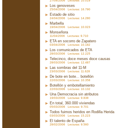
27/04/2006 Lecturas: 10.019
Los genoveses
25/04/2006 Lecturas: 16.790
Estado de sitio
24/04/2006 Lecturas: 14.280
Marbella
19/04/2006 Lecturas: 10.023
Monseñora
11/04/2006 Lecturas: 9.710
ETA en socorro de Zapatero
03/04/2006 Lecturas: 10.182
Los comunicados de ETA
28/03/2006 Lecturas: 12.225
Telecinco, doce meses doce causas
28/03/2006 Lecturas: 12.487
Las sombras del 11-M
23/03/2006 Lecturas: 11.628
De bote en bote... botellón
22/03/2006 Lecturas: 10.358
Botellón y embotellamiento
22/03/2006 Lecturas: 10.132
Una Democracia sin atributos
19/03/2006 Lecturas: 9.838
En total, 360.000 viviendas
05/03/2006 Lecturas: 9.701
Todos fuimos heridos en Rodilla Herida
03/03/2006 Lecturas: 15.223
El talento de España
28/02/2006 Lecturas: 9.560