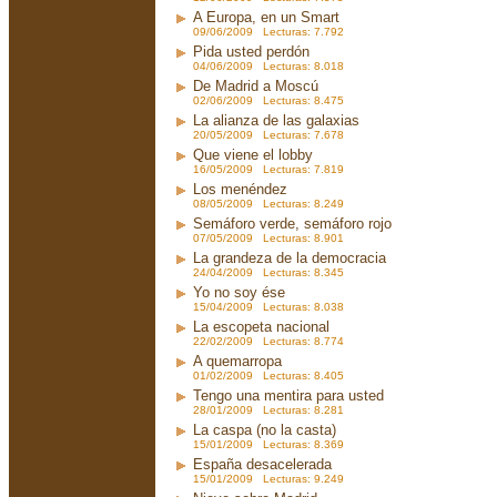
A Europa, en un Smart
09/06/2009 Lecturas: 7.792
Pida usted perdón
04/06/2009 Lecturas: 8.018
De Madrid a Moscú
02/06/2009 Lecturas: 8.475
La alianza de las galaxias
20/05/2009 Lecturas: 7.678
Que viene el lobby
16/05/2009 Lecturas: 7.819
Los menéndez
08/05/2009 Lecturas: 8.249
Semáforo verde, semáforo rojo
07/05/2009 Lecturas: 8.901
La grandeza de la democracia
24/04/2009 Lecturas: 8.345
Yo no soy ése
15/04/2009 Lecturas: 8.038
La escopeta nacional
22/02/2009 Lecturas: 8.774
A quemarropa
01/02/2009 Lecturas: 8.405
Tengo una mentira para usted
28/01/2009 Lecturas: 8.281
La caspa (no la casta)
15/01/2009 Lecturas: 8.369
España desacelerada
15/01/2009 Lecturas: 9.249