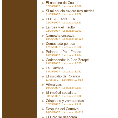
El asesino de Couso
02/06/2007 Lecturas: 9.680
Si mi abuela tuviera tres ruedas
31/05/2007 Lecturas: 9.279
El PSOE ante ETA
22/05/2007 Lecturas: 9.323
La rosa y el insulto
22/05/2007 Lecturas: 9.391
Campaña crispada
18/05/2007 Lecturas: 10.126
Demasiada política
17/05/2007 Lecturas: 8.832
Polanco... Post-Franco
16/05/2007 Lecturas: 9.984
Cadeneando: la 2 de Zetapé
13/05/2007 Lecturas: 9.075
La Garzona
13/05/2007 Lecturas: 8.981
El suicidio de Polanco
11/05/2007 Lecturas: 10.553
Añoralgias
10/05/2007 Lecturas: 9.184
El imbécil socialista
03/05/2007 Lecturas: 8.936
Crispados y zampatortas
02/05/2007 Lecturas: 9.211
Después del Carnaval
16/04/2007 Lecturas: 10.014
El Ebro se desborda