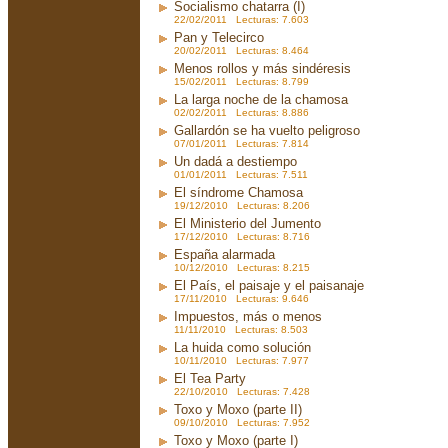
Socialismo chatarra (I)
22/02/2011 Lecturas: 7.603
Pan y Telecirco
20/02/2011 Lecturas: 8.464
Menos rollos y más sindéresis
15/02/2011 Lecturas: 8.799
La larga noche de la chamosa
02/02/2011 Lecturas: 8.886
Gallardón se ha vuelto peligroso
07/01/2011 Lecturas: 7.814
Un dadá a destiempo
01/01/2011 Lecturas: 7.511
El síndrome Chamosa
19/12/2010 Lecturas: 8.206
El Ministerio del Jumento
17/12/2010 Lecturas: 8.716
España alarmada
10/12/2010 Lecturas: 8.215
El País, el paisaje y el paisanaje
17/11/2010 Lecturas: 9.646
Impuestos, más o menos
11/11/2010 Lecturas: 8.503
La huida como solución
10/11/2010 Lecturas: 7.977
El Tea Party
22/10/2010 Lecturas: 7.428
Toxo y Moxo (parte II)
09/10/2010 Lecturas: 7.952
Toxo y Moxo (parte I)