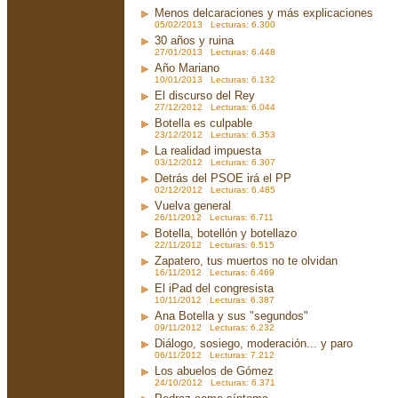
Menos delcaraciones y más explicaciones
05/02/2013 Lecturas: 6.300
30 años y ruina
27/01/2013 Lecturas: 6.448
Año Mariano
10/01/2013 Lecturas: 6.132
El discurso del Rey
27/12/2012 Lecturas: 6.044
Botella es culpable
23/12/2012 Lecturas: 6.353
La realidad impuesta
03/12/2012 Lecturas: 6.307
Detrás del PSOE irá el PP
02/12/2012 Lecturas: 6.485
Vuelva general
26/11/2012 Lecturas: 6.711
Botella, botellón y botellazo
22/11/2012 Lecturas: 6.515
Zapatero, tus muertos no te olvidan
16/11/2012 Lecturas: 6.469
El iPad del congresista
10/11/2012 Lecturas: 6.387
Ana Botella y sus "segundos"
09/11/2012 Lecturas: 6.232
Diálogo, sosiego, moderación... y paro
06/11/2012 Lecturas: 7.212
Los abuelos de Gómez
24/10/2012 Lecturas: 6.371