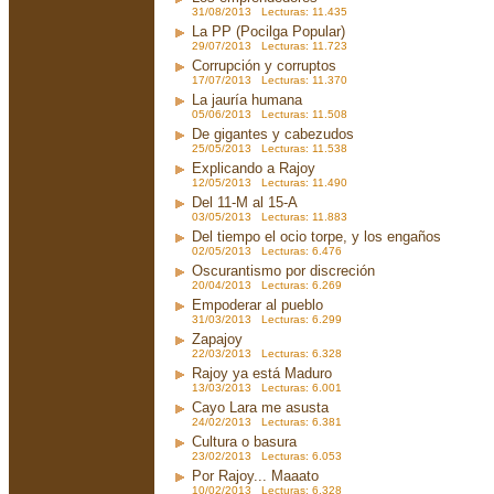
31/08/2013 Lecturas: 11.435
La PP (Pocilga Popular)
29/07/2013 Lecturas: 11.723
Corrupción y corruptos
17/07/2013 Lecturas: 11.370
La jauría humana
05/06/2013 Lecturas: 11.508
De gigantes y cabezudos
25/05/2013 Lecturas: 11.538
Explicando a Rajoy
12/05/2013 Lecturas: 11.490
Del 11-M al 15-A
03/05/2013 Lecturas: 11.883
Del tiempo el ocio torpe, y los engaños
02/05/2013 Lecturas: 6.476
Oscurantismo por discreción
20/04/2013 Lecturas: 6.269
Empoderar al pueblo
31/03/2013 Lecturas: 6.299
Zapajoy
22/03/2013 Lecturas: 6.328
Rajoy ya está Maduro
13/03/2013 Lecturas: 6.001
Cayo Lara me asusta
24/02/2013 Lecturas: 6.381
Cultura o basura
23/02/2013 Lecturas: 6.053
Por Rajoy... Maaato
10/02/2013 Lecturas: 6.328