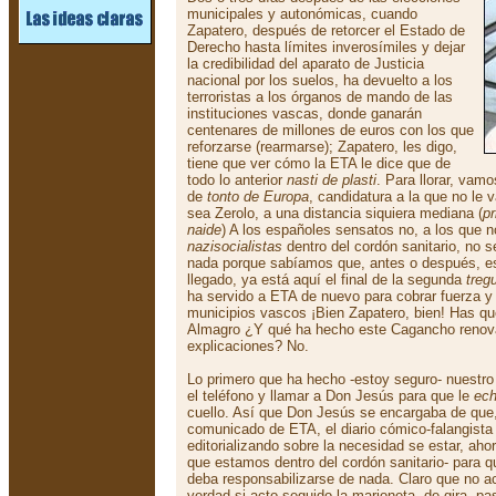
municipales y autonómicas, cuando
Zapatero, después de retorcer el Estado de
Derecho hasta límites inverosímiles y dejar
la credibilidad del aparato de Justicia
nacional por los suelos, ha devuelto a los
terroristas a los órganos de mando de las
instituciones vascas, donde ganarán
centenares de millones de euros con los que
reforzarse (rearmarse); Zapatero, les digo,
tiene que ver cómo la ETA le dice que de
todo lo anterior
nasti de plasti
. Para llorar, vam
de
tonto de Europa
, candidatura a la que no le 
sea Zerolo, a una distancia siquiera mediana (
p
naide
) A los españoles sensatos no, a los que n
nazisocialistas
dentro del cordón sanitario, no s
nada porque sabíamos que, antes o después, est
llegado, ya está aquí el final de la segunda
treg
ha servido a ETA de nuevo para cobrar fuerza y 
municipios vascos ¡Bien Zapatero, bien! Has 
Almagro ¿Y qué ha hecho este Cagancho renova
explicaciones? No.
Lo primero que ha hecho -estoy seguro- nuestr
el teléfono y llamar a Don Jesús para que le
ech
cuello. Así que Don Jesús se encargaba de que, 
comunicado de ETA, el diario cómico-falangist
editorializando sobre la necesidad se estar, ahor
que estamos dentro del cordón sanitario- para 
deba responsabilizarse de nada. Claro que no a
verdad si acto seguido la marioneta, de gira, p