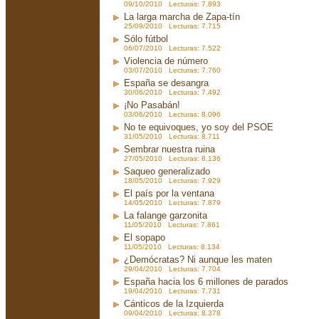
09/10/2010 Lecturas: 7.893
La larga marcha de Zapa-tín
25/09/2010 Lecturas: 7.715
Sólo fútbol
06/07/2010 Lecturas: 7.522
Violencia de número
03/07/2010 Lecturas: 7.760
España se desangra
30/06/2010 Lecturas: 7.492
¡No Pasabán!
03/06/2010 Lecturas: 8.096
No te equivoques, yo soy del PSOE
31/05/2010 Lecturas: 8.711
Sembrar nuestra ruina
27/05/2010 Lecturas: 8.136
Saqueo generalizado
18/05/2010 Lecturas: 7.929
El país por la ventana
14/05/2010 Lecturas: 7.879
La falange garzonita
11/05/2010 Lecturas: 7.861
El sopapo
11/05/2010 Lecturas: 8.134
¿Demócratas? Ni aunque les maten
29/04/2010 Lecturas: 7.704
España hacia los 6 millones de parados
19/04/2010 Lecturas: 7.731
Cánticos de la Izquierda
09/04/2010 Lecturas: 8.378