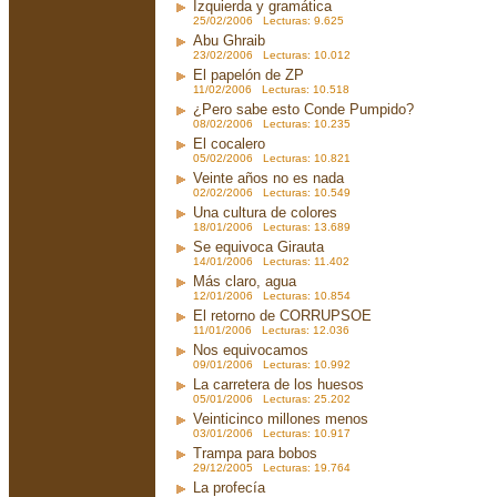
Izquierda y gramática
25/02/2006 Lecturas: 9.625
Abu Ghraib
23/02/2006 Lecturas: 10.012
El papelón de ZP
11/02/2006 Lecturas: 10.518
¿Pero sabe esto Conde Pumpido?
08/02/2006 Lecturas: 10.235
El cocalero
05/02/2006 Lecturas: 10.821
Veinte años no es nada
02/02/2006 Lecturas: 10.549
Una cultura de colores
18/01/2006 Lecturas: 13.689
Se equivoca Girauta
14/01/2006 Lecturas: 11.402
Más claro, agua
12/01/2006 Lecturas: 10.854
El retorno de CORRUPSOE
11/01/2006 Lecturas: 12.036
Nos equivocamos
09/01/2006 Lecturas: 10.992
La carretera de los huesos
05/01/2006 Lecturas: 25.202
Veinticinco millones menos
03/01/2006 Lecturas: 10.917
Trampa para bobos
29/12/2005 Lecturas: 19.764
La profecía