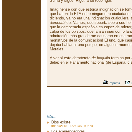
Suma y sigue. Rigor, ante todo rigor.
Imagínense con qué estoica indignación se tomó
que ha tenido ETA entre ningún otro ciudadano
diciendo, ya no era una indignación cualquiera,
democrática
. Vamos, que soporta sobre sus hom
que la democracia española es capaz de tolerar,
culpa de los obispos, que lanzan
odio
como lanz
admiración más grande me causaron en ese m
monstruos de la comunicación! El uno, que casi 
dejaba hablar al uno porque, en algunos momen
Morales.
A ver si este demócrata
de boquilla
termina por 
debe: en el Parlamento nacional (de España, cla
Imprimir
E
Más...
Dios existe
08/09/2013 Lecturas: 11.573
Los emprendedores