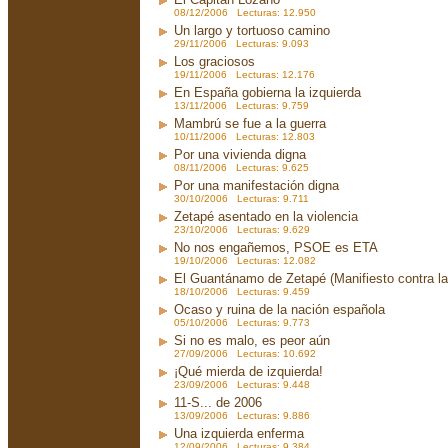
08/12/2006 Lecturas: 12.950
Un largo y tortuoso camino
29/11/2006 Lecturas: 9.093
Los graciosos
19/11/2006 Lecturas: 12.176
En España gobierna la izquierda
13/11/2006 Lecturas: 9.759
Mambrú se fue a la guerra
10/11/2006 Lecturas: 12.803
Por una vivienda digna
08/11/2006 Lecturas: 9.625
Por una manifestación digna
30/10/2006 Lecturas: 9.711
Zetapé asentado en la violencia
23/10/2006 Lecturas: 9.629
No nos engañemos, PSOE es ETA
19/10/2006 Lecturas: 12.082
El Guantánamo de Zetapé (Manifiesto contra la 
18/10/2006 Lecturas: 9.459
Ocaso y ruina de la nación española
05/10/2006 Lecturas: 9.773
Si no es malo, es peor aún
27/09/2006 Lecturas: 10.692
¡Qué mierda de izquierda!
23/09/2006 Lecturas: 9.448
11-S... de 2006
13/09/2006 Lecturas: 9.886
Una izquierda enferma
12/09/2006 Lecturas: 9.384