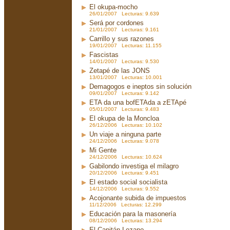
El okupa-mocho
26/01/2007 Lecturas: 9.639
Será por cordones
21/01/2007 Lecturas: 9.161
Carrillo y sus razones
19/01/2007 Lecturas: 11.155
Fascistas
14/01/2007 Lecturas: 9.530
Zetapé de las JONS
13/01/2007 Lecturas: 10.001
Demagogos e ineptos sin solución
09/01/2007 Lecturas: 9.142
ETA da una bofETAda a zETApé
05/01/2007 Lecturas: 9.483
El okupa de la Moncloa
26/12/2006 Lecturas: 10.102
Un viaje a ninguna parte
24/12/2006 Lecturas: 9.078
Mi Gente
24/12/2006 Lecturas: 10.624
Gabilondo investiga el milagro
20/12/2006 Lecturas: 9.451
El estado social socialista
14/12/2006 Lecturas: 9.552
Acojonante subida de impuestos
11/12/2006 Lecturas: 12.299
Educación para la masonería
08/12/2006 Lecturas: 13.294
El Capitán Lozano