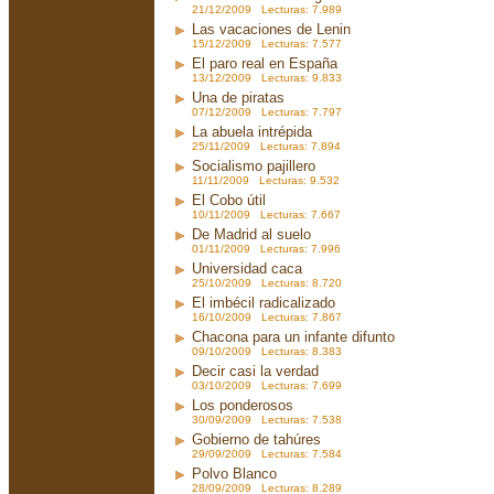
21/12/2009 Lecturas: 7.989
Las vacaciones de Lenin
15/12/2009 Lecturas: 7.577
El paro real en España
13/12/2009 Lecturas: 9.833
Una de piratas
07/12/2009 Lecturas: 7.797
La abuela intrépida
25/11/2009 Lecturas: 7.894
Socialismo pajillero
11/11/2009 Lecturas: 9.532
El Cobo útil
10/11/2009 Lecturas: 7.667
De Madrid al suelo
01/11/2009 Lecturas: 7.996
Universidad caca
25/10/2009 Lecturas: 8.720
El imbécil radicalizado
16/10/2009 Lecturas: 7.867
Chacona para un infante difunto
09/10/2009 Lecturas: 8.383
Decir casi la verdad
03/10/2009 Lecturas: 7.699
Los ponderosos
30/09/2009 Lecturas: 7.538
Gobierno de tahúres
29/09/2009 Lecturas: 7.584
Polvo Blanco
28/09/2009 Lecturas: 8.289