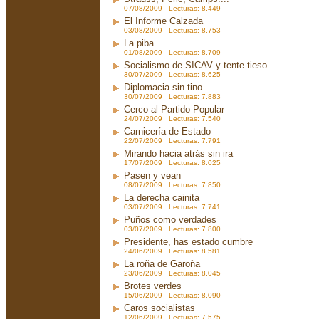
07/08/2009 Lecturas: 8.449
El Informe Calzada
03/08/2009 Lecturas: 8.753
La piba
01/08/2009 Lecturas: 8.709
Socialismo de SICAV y tente tieso
30/07/2009 Lecturas: 8.625
Diplomacia sin tino
30/07/2009 Lecturas: 7.883
Cerco al Partido Popular
24/07/2009 Lecturas: 7.540
Carnicería de Estado
22/07/2009 Lecturas: 7.791
Mirando hacia atrás sin ira
17/07/2009 Lecturas: 8.025
Pasen y vean
08/07/2009 Lecturas: 7.850
La derecha cainita
03/07/2009 Lecturas: 7.741
Puños como verdades
03/07/2009 Lecturas: 7.800
Presidente, has estado cumbre
24/06/2009 Lecturas: 8.581
La roña de Garoña
23/06/2009 Lecturas: 8.045
Brotes verdes
15/06/2009 Lecturas: 8.090
Caros socialistas
12/06/2009 Lecturas: 7.575