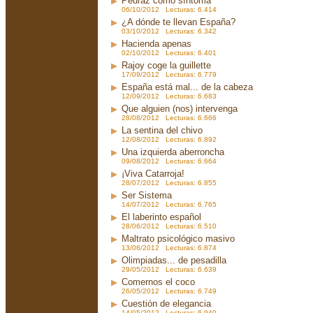
Pedraz como síntoma
06/10/2012 Lecturas: 6.414
¿A dónde te llevan España?
03/10/2012 Lecturas: 6.342
Hacienda apenas
02/10/2012 Lecturas: 6.401
Rajoy coge la guillette
17/09/2012 Lecturas: 6.779
España está mal... de la cabeza
12/09/2012 Lecturas: 6.683
Que alguien (nos) intervenga
28/08/2012 Lecturas: 6.666
La sentina del chivo
12/08/2012 Lecturas: 6.892
Una izquierda aberroncha
09/08/2012 Lecturas: 6.664
¡Viva Catarroja!
28/07/2012 Lecturas: 6.855
Ser Sistema
14/07/2012 Lecturas: 6.765
El laberinto español
28/06/2012 Lecturas: 6.510
Maltrato psicológico masivo
13/06/2012 Lecturas: 6.874
Olimpiadas... de pesadilla
29/05/2012 Lecturas: 6.639
Comernos el coco
26/05/2012 Lecturas: 6.749
Cuestión de elegancia
14/05/2012 Lecturas: 6.940