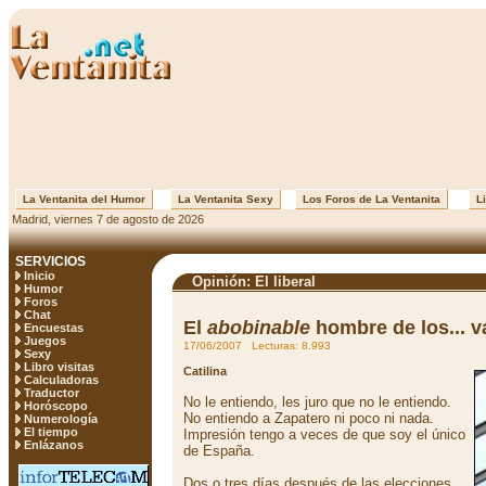
La Ventanita del Humor
La Ventanita Sexy
Los Foros de La Ventanita
Li
Madrid, viernes 7 de agosto de 2026
SERVICIOS
Inicio
Opinión: El liberal
Humor
Foros
Chat
El
abobinable
hombre de los... 
Encuestas
Juegos
17/06/2007 Lecturas: 8.993
Sexy
Libro visitas
Catilina
Calculadoras
Traductor
No le entiendo, les juro que no le entiendo.
Horóscopo
No entiendo a Zapatero ni poco ni nada.
Numerología
El tiempo
Impresión tengo a veces de que soy el único
Enlázanos
de España.
Dos o tres días después de las elecciones