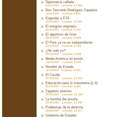
Diplomacia callada
22/11/2007 Lecturas: 13.494
Don Tancredo Rodríguez Zapatero
14/11/2007 Lecturas: 9.820
Engordar a ETA
10/11/2007 Lecturas: 10.001
El estigma originario
01/11/2007 Lecturas: 9.376
El algoritmo de Gore
28/10/2007 Lecturas: 8.898
El País ya no es independiente
22/10/2007 Lecturas: 9.520
¿He sido yo?
20/10/2007 Lecturas: 9.329
Media América no existe
14/10/2007 Lecturas: 9.044
Hombre de Estado
11/10/2007 Lecturas: 9.091
El Corullo
07/10/2007 Lecturas: 12.522
Educación para la masonería (y II)
01/10/2007 Lecturas: 9.981
Zapatero asesino
26/09/2007 Lecturas: 12.186
La homilía del jesuita
25/09/2007 Lecturas: 14.597
Problemas de la derecha
20/09/2007 Lecturas: 10.971
Gobierno de España