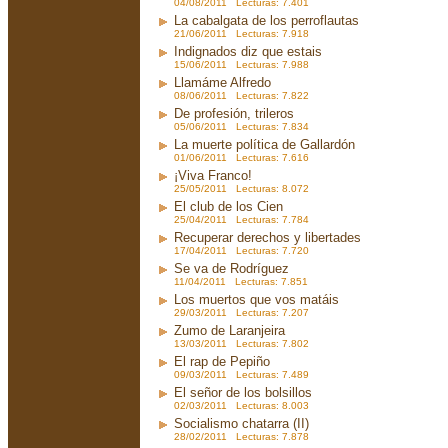
04/08/2011 Lecturas: 7.401
La cabalgata de los perroflautas
21/06/2011 Lecturas: 7.918
Indignados diz que estais
15/06/2011 Lecturas: 7.988
Llamáme Alfredo
08/06/2011 Lecturas: 7.822
De profesión, trileros
05/06/2011 Lecturas: 7.834
La muerte política de Gallardón
01/06/2011 Lecturas: 7.616
¡Viva Franco!
25/05/2011 Lecturas: 8.072
El club de los Cien
25/04/2011 Lecturas: 7.784
Recuperar derechos y libertades
17/04/2011 Lecturas: 7.720
Se va de Rodríguez
11/04/2011 Lecturas: 7.851
Los muertos que vos matáis
29/03/2011 Lecturas: 7.207
Zumo de Laranjeira
13/03/2011 Lecturas: 7.802
El rap de Pepiño
09/03/2011 Lecturas: 7.489
El señor de los bolsillos
02/03/2011 Lecturas: 8.003
Socialismo chatarra (II)
28/02/2011 Lecturas: 7.878