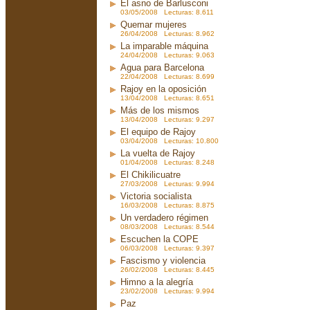
El asno de Barlusconi
03/05/2008 Lecturas: 8.611
Quemar mujeres
26/04/2008 Lecturas: 8.962
La imparable máquina
24/04/2008 Lecturas: 9.063
Agua para Barcelona
22/04/2008 Lecturas: 8.699
Rajoy en la oposición
13/04/2008 Lecturas: 8.651
Más de los mismos
13/04/2008 Lecturas: 9.297
El equipo de Rajoy
03/04/2008 Lecturas: 10.800
La vuelta de Rajoy
01/04/2008 Lecturas: 8.248
El Chikilicuatre
27/03/2008 Lecturas: 9.994
Victoria socialista
16/03/2008 Lecturas: 8.875
Un verdadero régimen
08/03/2008 Lecturas: 8.544
Escuchen la COPE
06/03/2008 Lecturas: 9.397
Fascismo y violencia
26/02/2008 Lecturas: 8.445
Himno a la alegría
23/02/2008 Lecturas: 9.994
Paz