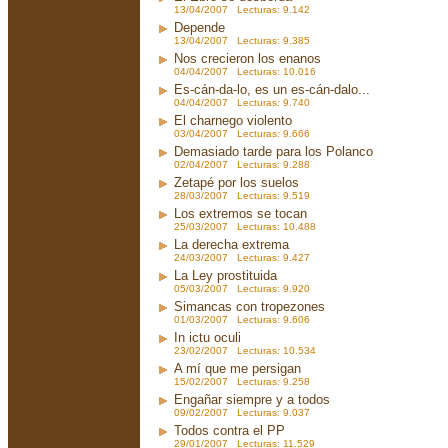
13/04/2007 Lecturas: 9.142
Depende
13/04/2007 Lecturas: 9.385
Nos crecieron los enanos
04/04/2007 Lecturas: 10.016
Es-cán-da-lo, es un es-cán-dalo...
04/04/2007 Lecturas: 9.740
El charnego violento
03/04/2007 Lecturas: 9.666
Demasiado tarde para los Polanco
02/04/2007 Lecturas: 9.288
Zetapé por los suelos
28/03/2007 Lecturas: 9.519
Los extremos se tocan
25/03/2007 Lecturas: 10.488
La derecha extrema
24/03/2007 Lecturas: 9.427
La Ley prostituida
05/03/2007 Lecturas: 9.920
Simancas con tropezones
01/03/2007 Lecturas: 9.606
In ictu oculi
23/02/2007 Lecturas: 10.534
A mí que me persigan
15/02/2007 Lecturas: 9.258
Engañar siempre y a todos
09/02/2007 Lecturas: 9.037
Todos contra el PP
29/01/2007 Lecturas: 11.529