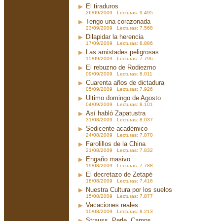
El tiraduros
26/09/2009 Lecturas: 9.495
Tengo una corazonada
23/09/2009 Lecturas: 7.568
Dilapidar la herencia
17/09/2009 Lecturas: 8.886
Las amistades peligrosas
15/09/2009 Lecturas: 7.796
El rebuzno de Rodiezmo
09/09/2009 Lecturas: 8.011
Cuarenta años de dictadura
05/09/2009 Lecturas: 7.926
Ultimo domingo de Agosto
04/09/2009 Lecturas: 8.101
Así habló Zapatustra
31/08/2009 Lecturas: 8.037
Sedicente académico
24/08/2009 Lecturas: 7.870
Farolillos de la China
21/08/2009 Lecturas: 7.832
Engaño masivo
19/08/2009 Lecturas: 7.788
El decretazo de Zetapé
18/08/2009 Lecturas: 7.416
Nuestra Cultura por los suelos
15/08/2009 Lecturas: 7.877
Vacaciones reales
10/08/2009 Lecturas: 8.213
Strauss, Perle, Camps....