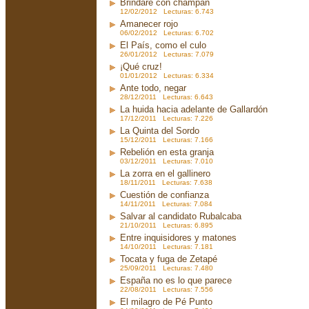
Brindaré con champán
12/02/2012 Lecturas: 6.743
Amanecer rojo
06/02/2012 Lecturas: 6.702
El País, como el culo
26/01/2012 Lecturas: 7.079
¡Qué cruz!
01/01/2012 Lecturas: 6.334
Ante todo, negar
28/12/2011 Lecturas: 6.643
La huida hacia adelante de Gallardón
17/12/2011 Lecturas: 7.226
La Quinta del Sordo
15/12/2011 Lecturas: 7.166
Rebelión en esta granja
03/12/2011 Lecturas: 7.010
La zorra en el gallinero
18/11/2011 Lecturas: 7.638
Cuestión de confianza
14/11/2011 Lecturas: 7.084
Salvar al candidato Rubalcaba
21/10/2011 Lecturas: 6.895
Entre inquisidores y matones
14/10/2011 Lecturas: 7.181
Tocata y fuga de Zetapé
25/09/2011 Lecturas: 7.480
España no es lo que parece
22/08/2011 Lecturas: 7.556
El milagro de Pé Punto