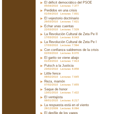
El déficit democrático del PSOE
05/04/2010 Lecturas: 7.377
Perdidos en una crisis
01/04/2010 Lecturas: 7.831
El vejestorio doctrinario
26/03/2010 Lecturas: 7.621
Echar unas cuentas
22/03/2010 Lecturas: 7.529
La Revolución Cultural de Zeta Pe II
17/03/2010 Lecturas: 8.043
La Revolución Cultural de Zeta Pe I
17/03/2010 Lecturas: 7.594
Con confianza saldremos de la crisis
02/03/2010 Lecturas: 8.070
El garito se viene abajo
01/03/2010 Lecturas: 7.913
Putsch a la Justicia
23/02/2010 Lecturas: 8.858
Little fence
08/02/2010 Lecturas: 7.645
Reza, mamón
07/02/2010 Lecturas: 7.655
Saque de honor
13/01/2010 Lecturas: 7.422
El ventajista
08/01/2010 Lecturas: 8.217
La respuesta está en el viento
28/12/2009 Lecturas: 8.094
El desfile de los vagos