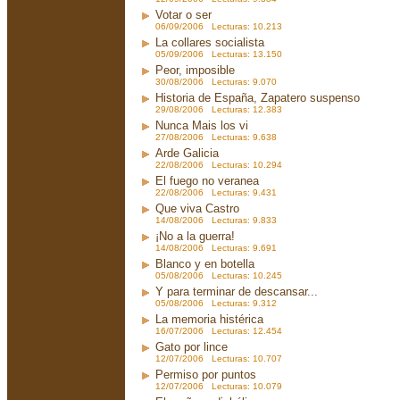
Votar o ser
06/09/2006 Lecturas: 10.213
La collares socialista
05/09/2006 Lecturas: 13.150
Peor, imposible
30/08/2006 Lecturas: 9.070
Historia de España, Zapatero suspenso
29/08/2006 Lecturas: 12.383
Nunca Mais los vi
27/08/2006 Lecturas: 9.638
Arde Galicia
22/08/2006 Lecturas: 10.294
El fuego no veranea
22/08/2006 Lecturas: 9.431
Que viva Castro
14/08/2006 Lecturas: 9.833
¡No a la guerra!
14/08/2006 Lecturas: 9.691
Blanco y en botella
05/08/2006 Lecturas: 10.245
Y para terminar de descansar...
05/08/2006 Lecturas: 9.312
La memoria histérica
16/07/2006 Lecturas: 12.454
Gato por lince
12/07/2006 Lecturas: 10.707
Permiso por puntos
12/07/2006 Lecturas: 10.079