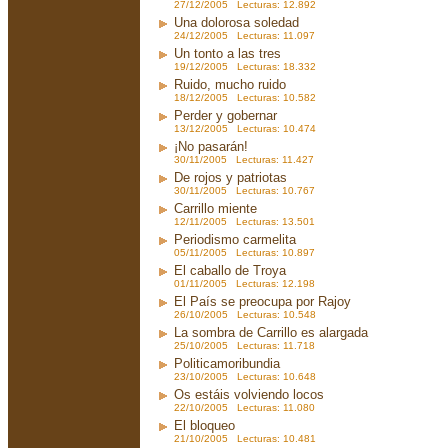
27/12/2005 Lecturas: 12.892
Una dolorosa soledad
24/12/2005 Lecturas: 11.097
Un tonto a las tres
19/12/2005 Lecturas: 18.332
Ruido, mucho ruido
18/12/2005 Lecturas: 10.582
Perder y gobernar
13/12/2005 Lecturas: 10.474
¡No pasarán!
30/11/2005 Lecturas: 11.427
De rojos y patriotas
30/11/2005 Lecturas: 10.767
Carrillo miente
12/11/2005 Lecturas: 13.501
Periodismo carmelita
05/11/2005 Lecturas: 10.897
El caballo de Troya
01/11/2005 Lecturas: 12.198
El País se preocupa por Rajoy
26/10/2005 Lecturas: 10.548
La sombra de Carrillo es alargada
25/10/2005 Lecturas: 11.718
Politicamoribundia
23/10/2005 Lecturas: 10.648
Os estáis volviendo locos
22/10/2005 Lecturas: 11.080
El bloqueo
21/10/2005 Lecturas: 10.481