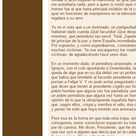
me extrañaría nada, pero a quien si visitó ayer
menos fue al que fuera principal
eslabón
de la c
ayer en funciones de
mamporrero
en la televisi
regalara a su amo.
Yo no vi más que a un iluminado, un
parlapuña
hubieran dado cuerda ¡Qué facundia! ¡Qué desp
mientras, qué periodista tan servil. Total, Zapat
de
príncipe de la paz
y tiene España incendiada
Por supuesto, y como esperábamos, constantes
muchas víctimas. Ya nos encargamos los madril
víctimas- de agradecérselo hace unos días.
En un momento dado, el periodista arrastrado, 
Ignacio, con el culo apuntando a Groenlandia, l
queda de algo que en su día debió ser un profesi
que había que brindarle al facundo presidente 
ponían a Felipe V. Y no pudo evitar preguntarle
que dicen que tienen al presidente
cogido por l
pobre hombre que alguna vez fue periodista -po
un pobre periodista que alguna vez fuera un hom
opinión de lo que la ultraizquierda española lla
que, según ellos, crispa y siembra el odio; ésa
y jamás he oído que haya emitido una amenaza
Pero esa es la forma en que toda esta tropa, es
consignista, estos
sorroclocos
esparcen su mie
por do camina. Me dicen, Presidente, que he oído
una vez oyó a alguien que decía que en la caden