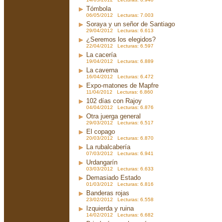
Tómbola
06/05/2012 Lecturas: 7.003
Soraya y un señor de Santiago
29/04/2012 Lecturas: 6.613
¿Seremos los elegidos?
22/04/2012 Lecturas: 6.597
La cacería
19/04/2012 Lecturas: 6.889
La caverna
16/04/2012 Lecturas: 6.472
Expo-matones de Mapfre
11/04/2012 Lecturas: 6.860
102 días con Rajoy
04/04/2012 Lecturas: 6.876
Otra juerga general
29/03/2012 Lecturas: 6.517
El copago
20/03/2012 Lecturas: 6.870
La rubalcabería
07/03/2012 Lecturas: 6.941
Urdangarín
03/03/2012 Lecturas: 6.633
Demasiado Estado
01/03/2012 Lecturas: 6.816
Banderas rojas
23/02/2012 Lecturas: 6.558
Izquierda y ruina
14/02/2012 Lecturas: 6.682