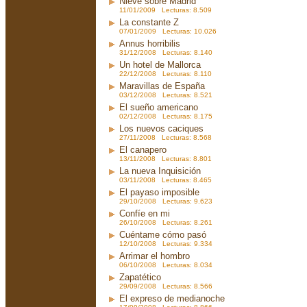
Nieve sobre Madrid
11/01/2009 Lecturas: 8.509
La constante Z
07/01/2009 Lecturas: 10.026
Annus horribilis
31/12/2008 Lecturas: 8.140
Un hotel de Mallorca
22/12/2008 Lecturas: 8.110
Maravillas de España
03/12/2008 Lecturas: 8.521
El sueño americano
02/12/2008 Lecturas: 8.175
Los nuevos caciques
27/11/2008 Lecturas: 8.568
El canapero
13/11/2008 Lecturas: 8.801
La nueva Inquisición
03/11/2008 Lecturas: 8.465
El payaso imposible
29/10/2008 Lecturas: 9.623
Confíe en mi
26/10/2008 Lecturas: 8.261
Cuéntame cómo pasó
12/10/2008 Lecturas: 9.334
Arrimar el hombro
06/10/2008 Lecturas: 8.034
Zapatético
29/09/2008 Lecturas: 8.566
El expreso de medianoche