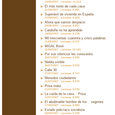
14/09/2007 Lecturas: 10.013
El más tonto de cada casa
11/09/2007 Lecturas: 9.350
Superávit de vivienda en España
07/09/2007 Lecturas: 8.828
Ahora que vamos despacio
26/08/2007 Lecturas: 9.057
Cataluña no ha aprendido
19/08/2007 Lecturas: 9.229
Mil trescientas cuarenta y cinco palabras
11/08/2007 Lecturas: 9.078
MiGAL Bosé
11/08/2007 Lecturas: 10.161
Por sus silencios les conoceréis
30/07/2007 Lecturas: 9.340
Niebla visible
30/07/2007 Lecturas: 9.022
Calle 30
27/07/2007 Lecturas: 8.747
Menudos ciudadanos
21/07/2007 Lecturas: 8.475
Prisa mata
21/07/2007 Lecturas: 9.034
La caída de la casa... Prisa
12/07/2007 Lecturas: 8.952
El
abobinable
hombre de los... vagones
17/06/2007 Lecturas: 8.993
Estado policíaco socialista
06/06/2007 Lecturas: 9.195