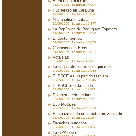
El muñeco diabólico
06/07/2006 Lecturas: 14.004
Pucherazo en Cataluña
19/06/2006 Lecturas: 10.011
Nazionalismo catalán
16/06/2006 Lecturas: 10.377
La República de Rodríguez Zapatero
14/06/2006 Lecturas: 10.092
El doctor-bomba
09/06/2006 Lecturas: 10.823
Conociendo a Boris
04/06/2006 Lecturas: 12.027
Vota Paz
03/06/2006 Lecturas: 9.911
La esquizofrenia es de izquierdas
24/05/2006 Lecturas: 10.035
El PSOE es un partido fascista
23/05/2006 Lecturas: 19.045
El PSOE me da miedo
22/05/2006 Lecturas: 11.027
Polanco a referéndum
20/05/2006 Lecturas: 9.277
Evo Modales
20/05/2006 Lecturas: 10.356
El ala izquierda de la extrema izquierda
08/05/2006 Lecturas: 11.354
Derechos humonos
29/04/2006 Lecturas: 11.517
La OPA boba