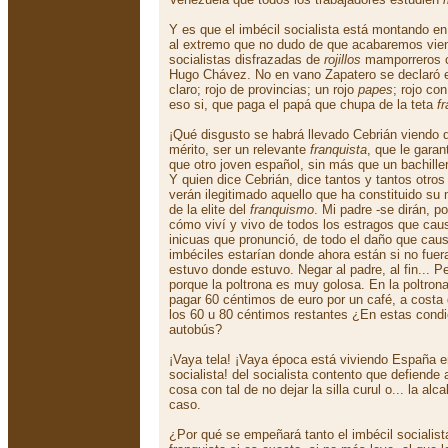
Y es que el imbécil socialista está montando en
al extremo que no dudo de que acabaremos vien
socialistas disfrazadas de
rojillos
mamporreros c
Hugo Chávez. No en vano Zapatero se declaró 
claro; rojo de provincias; un rojo
papes
; rojo co
eso si, que paga el papá que chupa de la teta
f
¡Qué disgusto se habrá llevado Cebrián viendo 
mérito, ser un relevante
franquista
, que le garan
que otro joven español, sin más que un bachiller
Y quien dice Cebrián, dice tantos y tantos otros
verán ilegitimado aquello que ha constituido su 
de la elite del
franquismo
. Mi padre -se dirán, p
cómo viví y vivo de todos los estragos que cau
inicuas que pronunció, de todo el daño que cau
imbéciles estarían donde ahora están si no fue
estuvo donde estuvo. Negar al padre, al fin... Pe
porque la poltrona es muy golosa. En la poltrona,
pagar 60 céntimos de euro por un café, a costa 
los 60 u 80 céntimos restantes ¿En estas condi
autobús?
¡Vaya tela! ¡Vaya época está viviendo España e
socialista! del socialista contento que defiende
cosa con tal de no dejar la silla curul o... la al
caso.
¿Por qué se empeñará tanto el imbécil socialist