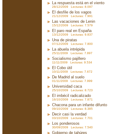
La respuesta está en el viento
28/12/2009 Lecturas: 8.097
El desfile de los vagos
21/12/2009 Lecturas: 7.991
Las vacaciones de Lenin
15/12/2009 Lecturas: 7.579
El paro real en España
13/12/2009 Lecturas: 9.837
Una de piratas
07/12/2009 Lecturas: 7.800
La abuela intrépida
25/11/2009 Lecturas: 7.897
Socialismo pajillero
11/11/2009 Lecturas: 9.534
El Cobo útil
10/11/2009 Lecturas: 7.672
De Madrid al suelo
01/11/2009 Lecturas: 7.999
Universidad caca
25/10/2009 Lecturas: 8.723
El imbécil radicalizado
16/10/2009 Lecturas: 7.871
Chacona para un infante difunto
09/10/2009 Lecturas: 8.385
Decir casi la verdad
03/10/2009 Lecturas: 7.701
Los ponderosos
30/09/2009 Lecturas: 7.540
Gobierno de tahúres