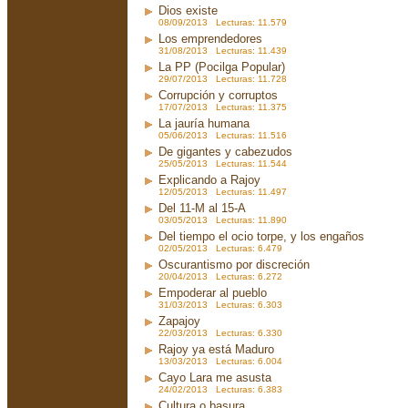
Dios existe
08/09/2013 Lecturas: 11.579
Los emprendedores
31/08/2013 Lecturas: 11.439
La PP (Pocilga Popular)
29/07/2013 Lecturas: 11.728
Corrupción y corruptos
17/07/2013 Lecturas: 11.375
La jauría humana
05/06/2013 Lecturas: 11.516
De gigantes y cabezudos
25/05/2013 Lecturas: 11.544
Explicando a Rajoy
12/05/2013 Lecturas: 11.497
Del 11-M al 15-A
03/05/2013 Lecturas: 11.890
Del tiempo el ocio torpe, y los engaños
02/05/2013 Lecturas: 6.479
Oscurantismo por discreción
20/04/2013 Lecturas: 6.272
Empoderar al pueblo
31/03/2013 Lecturas: 6.303
Zapajoy
22/03/2013 Lecturas: 6.330
Rajoy ya está Maduro
13/03/2013 Lecturas: 6.004
Cayo Lara me asusta
24/02/2013 Lecturas: 6.383
Cultura o basura