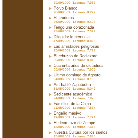
29/09/2009 Lecturas: 7.587
Polvo Blanco
28/09/2009 Lecturas: 8.292
El tiraduros
26/09/2009 Lecturas: 9.498
Tengo una corazonada
23/09/2009 Lecturas: 7.572
Dilapidar la herencia
17/09/2009 Lecturas: 8.888
Las amistades peligrosas
15/09/2009 Lecturas: 7.798
El rebuzno de Rodiezmo
09/09/2009 Lecturas: 8.013
Cuarenta años de dictadura
05/09/2009 Lecturas: 7.929
Ultimo domingo de Agosto
04/09/2009 Lecturas: 8.103
Así habló Zapatustra
31/08/2009 Lecturas: 8.042
Sedicente académico
24/08/2009 Lecturas: 7.873
Farolillos de la China
21/08/2009 Lecturas: 7.834
Engaño masivo
19/08/2009 Lecturas: 7.791
El decretazo de Zetapé
18/08/2009 Lecturas: 7.418
Nuestra Cultura por los suelos
15/08/2009 Lecturas: 7.880