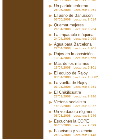
09/06/2008 Lecturas: 8.646
Un partido enfermo
26/05/2008 Lecturas: 8.251
El asno de Barlusconi
03/05/2008 Lecturas: 8.614
Quemar mujeres
26/04/2008 Lecturas: 8.964
La imparable máquina
24/04/2008 Lecturas: 9.065
Agua para Barcelona
22/04/2008 Lecturas: 8.701
Rajoy en la oposición
13/04/2008 Lecturas: 8.655
Más de los mismos
13/04/2008 Lecturas: 9.301
El equipo de Rajoy
03/04/2008 Lecturas: 10.802
La vuelta de Rajoy
01/04/2008 Lecturas: 8.251
El Chikilicuatre
27/03/2008 Lecturas: 9.996
Victoria socialista
16/03/2008 Lecturas: 8.877
Un verdadero régimen
08/03/2008 Lecturas: 8.546
Escuchen la COPE
06/03/2008 Lecturas: 9.399
Fascismo y violencia
26/02/2008 Lecturas: 8.448