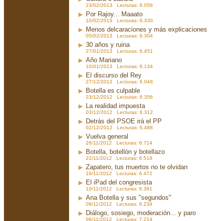
23/02/2013 Lecturas: 6.056
Por Rajoy... Maaato
10/02/2013 Lecturas: 6.330
Menos delcaraciones y más explicaciones
05/02/2013 Lecturas: 6.304
30 años y ruina
27/01/2013 Lecturas: 6.451
Año Mariano
10/01/2013 Lecturas: 6.134
El discurso del Rey
27/12/2012 Lecturas: 6.048
Botella es culpable
23/12/2012 Lecturas: 6.356
La realidad impuesta
03/12/2012 Lecturas: 6.312
Detrás del PSOE irá el PP
02/12/2012 Lecturas: 6.488
Vuelva general
26/11/2012 Lecturas: 6.714
Botella, botellón y botellazo
22/11/2012 Lecturas: 6.518
Zapatero, tus muertos no te olvidan
16/11/2012 Lecturas: 6.472
El iPad del congresista
10/11/2012 Lecturas: 6.391
Ana Botella y sus "segundos"
09/11/2012 Lecturas: 6.234
Diálogo, sosiego, moderación... y paro
06/11/2012 Lecturas: 7.214