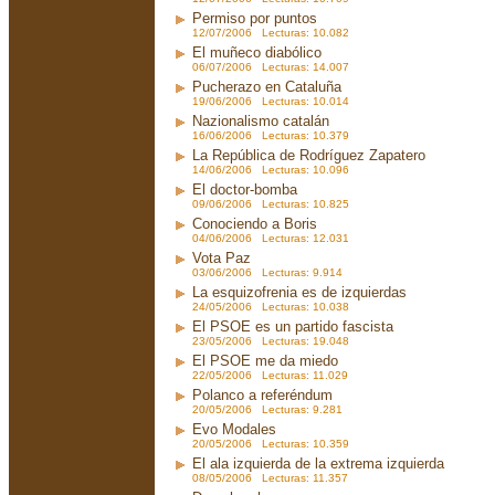
Permiso por puntos
12/07/2006 Lecturas: 10.082
El muñeco diabólico
06/07/2006 Lecturas: 14.007
Pucherazo en Cataluña
19/06/2006 Lecturas: 10.014
Nazionalismo catalán
16/06/2006 Lecturas: 10.379
La República de Rodríguez Zapatero
14/06/2006 Lecturas: 10.096
El doctor-bomba
09/06/2006 Lecturas: 10.825
Conociendo a Boris
04/06/2006 Lecturas: 12.031
Vota Paz
03/06/2006 Lecturas: 9.914
La esquizofrenia es de izquierdas
24/05/2006 Lecturas: 10.038
El PSOE es un partido fascista
23/05/2006 Lecturas: 19.048
El PSOE me da miedo
22/05/2006 Lecturas: 11.029
Polanco a referéndum
20/05/2006 Lecturas: 9.281
Evo Modales
20/05/2006 Lecturas: 10.359
El ala izquierda de la extrema izquierda
08/05/2006 Lecturas: 11.357