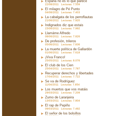
España no es lo que parece
22/08/2011 Lecturas: 7.559
El milagro de Pé Punto
04/08/2011 Lecturas: 7.403
La cabalgata de los perroflautas
21/06/2011 Lecturas: 7.920
Indignados diz que estais
15/06/2011 Lecturas: 7.992
Llamáme Alfredo
08/06/2011 Lecturas: 7.826
De profesión, trileros
05/06/2011 Lecturas: 7.836
La muerte política de Gallardón
01/06/2011 Lecturas: 7.618
¡Viva Franco!
25/05/2011 Lecturas: 8.076
El club de los Cien
25/04/2011 Lecturas: 7.787
Recuperar derechos y libertades
17/04/2011 Lecturas: 7.722
Se va de Rodríguez
11/04/2011 Lecturas: 7.854
Los muertos que vos matáis
29/03/2011 Lecturas: 7.209
Zumo de Laranjeira
13/03/2011 Lecturas: 7.804
El rap de Pepiño
09/03/2011 Lecturas: 7.492
El señor de los bolsillos