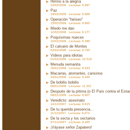
Himno a la alegría
23/02/2008 Lecturas: 9.997
Paz
19/02/2008 Lecturas: 8.868
Operación "fariseo"
15/02/2008 Lecturas: 9.865
Miedo me dan
12/02/2008 Lecturas: 9.177
Poquísimas nueces
10/02/2008 Lecturas: 8.386
El calvario de Montes
03/02/2008 Lecturas: 8.765
Videos para idiotas
01/02/2008 Lecturas: 10.519
Menuda semanita
29/01/2008 Lecturas: 8.543
Macarras, atorrantes, cansinos
24/01/2008 Lecturas: 9.446
De bobilis bobilis
08/01/2008 Lecturas: 11.352
Después de la pítima (o El País contra el Est
08/01/2008 Lecturas: 8.907
Veredicto: asesinato
14/12/2007 Lecturas: 8.815
De tu querida presencia...
11/12/2007 Lecturas: 9.973
De la secta y los sectarios
07/12/2007 Lecturas: 9.465
¡Váyase señor Zapatero!