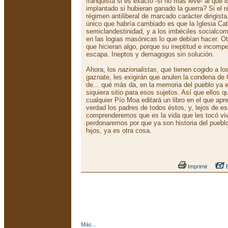
franquista si es exacto -si no más leve- al que 
implantado si hubieran ganado la guerra? Si el
régimen antiliberal de marcado carácter dirigista
único que habría cambiado es que la Iglesia Cat
semiclandestinidad, y a los imbéciles socialco
en las logias masónicas lo que debían hacer. Ot
que hicieran algo, porque su ineptitud e incom
escapa. Ineptos y demagogos sin solución.
Ahora, los
nazionalistas
, que tienen cogido a los
gaznate, les exigirán que anulen la condena d
de... qué más da, en la memoria del pueblo ya es
siquiera sitio para esos sujetos. Así que ellos 
cualquier Pío Moa editará un libro en el que ap
verdad los padres de todos éstos, y, lejos de e
comprenderemos que es la vida que les tocó vivi
perdonaremos por que ya son historia del puebl
hijos, ya es otra cosa.
Imprimir
E
Más...