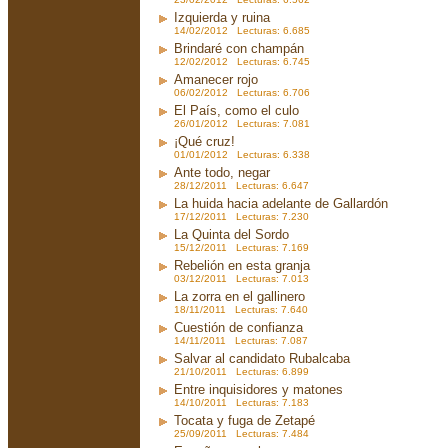
Izquierda y ruina
14/02/2012 Lecturas: 6.685
Brindaré con champán
12/02/2012 Lecturas: 6.745
Amanecer rojo
06/02/2012 Lecturas: 6.706
El País, como el culo
26/01/2012 Lecturas: 7.081
¡Qué cruz!
01/01/2012 Lecturas: 6.338
Ante todo, negar
28/12/2011 Lecturas: 6.647
La huida hacia adelante de Gallardón
17/12/2011 Lecturas: 7.230
La Quinta del Sordo
15/12/2011 Lecturas: 7.169
Rebelión en esta granja
03/12/2011 Lecturas: 7.013
La zorra en el gallinero
18/11/2011 Lecturas: 7.640
Cuestión de confianza
14/11/2011 Lecturas: 7.087
Salvar al candidato Rubalcaba
21/10/2011 Lecturas: 6.899
Entre inquisidores y matones
14/10/2011 Lecturas: 7.183
Tocata y fuga de Zetapé
25/09/2011 Lecturas: 7.484