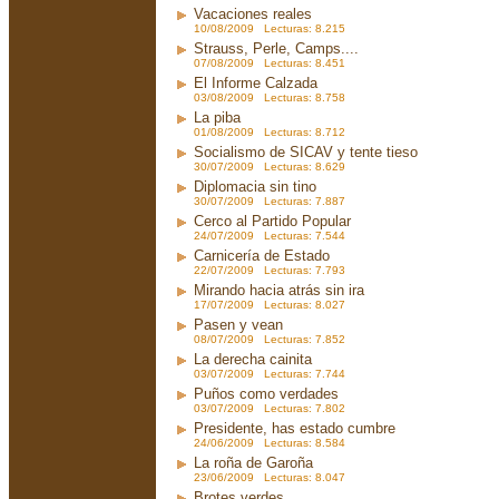
Vacaciones reales
10/08/2009 Lecturas: 8.215
Strauss, Perle, Camps....
07/08/2009 Lecturas: 8.451
El Informe Calzada
03/08/2009 Lecturas: 8.758
La piba
01/08/2009 Lecturas: 8.712
Socialismo de SICAV y tente tieso
30/07/2009 Lecturas: 8.629
Diplomacia sin tino
30/07/2009 Lecturas: 7.887
Cerco al Partido Popular
24/07/2009 Lecturas: 7.544
Carnicería de Estado
22/07/2009 Lecturas: 7.793
Mirando hacia atrás sin ira
17/07/2009 Lecturas: 8.027
Pasen y vean
08/07/2009 Lecturas: 7.852
La derecha cainita
03/07/2009 Lecturas: 7.744
Puños como verdades
03/07/2009 Lecturas: 7.802
Presidente, has estado cumbre
24/06/2009 Lecturas: 8.584
La roña de Garoña
23/06/2009 Lecturas: 8.047
Brotes verdes