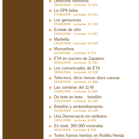
Derechos humonos
29/04/2006 Lecturas: 11.521
La OPA boba
27/04/2006 Lecturas: 10.022
Los genoveses
25/04/2006 Lecturas: 16.794
Estado de sitio
24/04/2006 Lecturas: 14.282
Marbella
19/04/2006 Lecturas: 10.025
Monseñora
11/04/2006 Lecturas: 9.714
ETA en socorro de Zapatero
03/04/2006 Lecturas: 10.184
Los comunicados de ETA
28/03/2006 Lecturas: 12.228
Telecinco, doce meses doce causas
28/03/2006 Lecturas: 12.489
Las sombras del 11-M
23/03/2006 Lecturas: 11.630
De bote en bote... botellón
22/03/2006 Lecturas: 10.360
Botellón y embotellamiento
22/03/2006 Lecturas: 10.135
Una Democracia sin atributos
19/03/2006 Lecturas: 9.840
En total, 360.000 viviendas
05/03/2006 Lecturas: 9.704
Todos fuimos heridos en Rodilla Herida