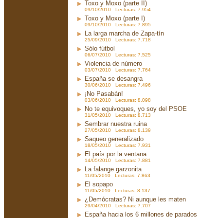
Toxo y Moxo (parte II)
09/10/2010 Lecturas: 7.954
Toxo y Moxo (parte I)
09/10/2010 Lecturas: 7.895
La larga marcha de Zapa-tín
25/09/2010 Lecturas: 7.718
Sólo fútbol
06/07/2010 Lecturas: 7.525
Violencia de número
03/07/2010 Lecturas: 7.764
España se desangra
30/06/2010 Lecturas: 7.496
¡No Pasabán!
03/06/2010 Lecturas: 8.098
No te equivoques, yo soy del PSOE
31/05/2010 Lecturas: 8.713
Sembrar nuestra ruina
27/05/2010 Lecturas: 8.139
Saqueo generalizado
18/05/2010 Lecturas: 7.931
El país por la ventana
14/05/2010 Lecturas: 7.881
La falange garzonita
11/05/2010 Lecturas: 7.863
El sopapo
11/05/2010 Lecturas: 8.137
¿Demócratas? Ni aunque les maten
29/04/2010 Lecturas: 7.707
España hacia los 6 millones de parados