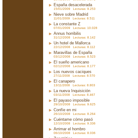
España desacelerada
15/01/2009 Lecturas: 9.253
Nieve sobre Madrid
11/01/2009 Lecturas: 8.511
La constante Z
07/01/2009 Lecturas: 10.028
Annus horribilis
31/12/2008 Lecturas: 8.142
Un hotel de Mallorca
22/12/2008 Lecturas: 8.112
Maravillas de España
03/12/2008 Lecturas: 8.523
El sueño americano
02/12/2008 Lecturas: 8.177
Los nuevos caciques
27/11/2008 Lecturas: 8.570
El canapero
13/11/2008 Lecturas: 8.803
La nueva Inquisición
03/11/2008 Lecturas: 8.467
El payaso imposible
29/10/2008 Lecturas: 9.625
Confíe en mi
26/10/2008 Lecturas: 8.264
Cuéntame cómo pasó
12/10/2008 Lecturas: 9.336
Arrimar el hombro
06/10/2008 Lecturas: 8.036