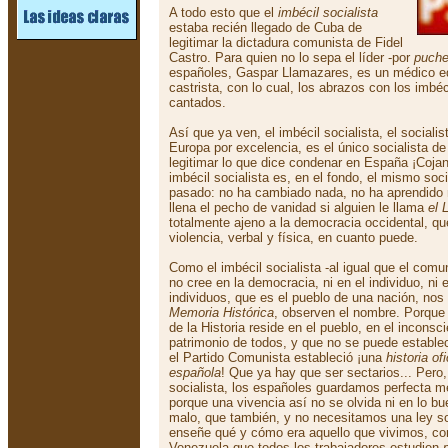
A todo esto que el
imbécil socialista
estaba recién llegado de Cuba de
legitimar la dictadura comunista de Fidel
Castro. Para quien no lo sepa el líder -por
puche
españoles, Gaspar Llamazares, es un médico e
castrista, con lo cual, los abrazos con los imbé
cantados.
Así que ya ven, el imbécil socialista, el socialis
Europa por excelencia, es el único socialista d
legitimar lo que dice condenar en España ¡Cojan
imbécil socialista es, en el fondo, el mismo socia
pasado: no ha cambiado nada, no ha aprendido n
llena el pecho de vanidad si alguien le llama
el 
totalmente ajeno a la democracia occidental, qu
violencia, verbal y física, en cuanto puede.
Como el imbécil socialista -al igual que el comu
no cree en la democracia, ni en el individuo, ni 
individuos, que es el pueblo de una nación, no
Memoria Histórica
, observen el nombre. Porque
de la Historia reside en el pueblo, en el inconsc
patrimonio de todos, y que no se puede estable
el Partido Comunista estableció ¡una
historia of
española
! Que ya hay que ser sectarios... Pero,
socialista, los españoles guardamos perfecta me
porque una vivencia así no se olvida ni en lo bu
malo, que también, y no necesitamos una ley s
enseñe qué y cómo era aquello que vivimos, c
Venezuela que todos los trabajadores estudien