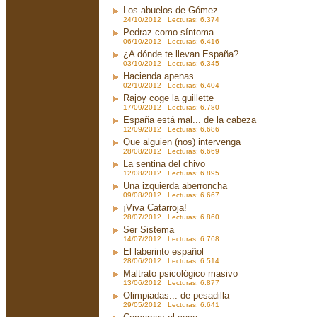
Los abuelos de Gómez
24/10/2012 Lecturas: 6.374
Pedraz como síntoma
06/10/2012 Lecturas: 6.416
¿A dónde te llevan España?
03/10/2012 Lecturas: 6.345
Hacienda apenas
02/10/2012 Lecturas: 6.404
Rajoy coge la guillette
17/09/2012 Lecturas: 6.780
España está mal... de la cabeza
12/09/2012 Lecturas: 6.686
Que alguien (nos) intervenga
28/08/2012 Lecturas: 6.669
La sentina del chivo
12/08/2012 Lecturas: 6.895
Una izquierda aberroncha
09/08/2012 Lecturas: 6.667
¡Viva Catarroja!
28/07/2012 Lecturas: 6.860
Ser Sistema
14/07/2012 Lecturas: 6.768
El laberinto español
28/06/2012 Lecturas: 6.514
Maltrato psicológico masivo
13/06/2012 Lecturas: 6.877
Olimpiadas... de pesadilla
29/05/2012 Lecturas: 6.641