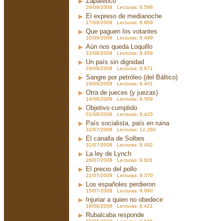
Zapatético
29/09/2008 Lecturas: 8.568
El expreso de medianoche
17/09/2008 Lecturas: 8.869
Que paguen los votantes
10/09/2008 Lecturas: 8.499
Aún nos queda Loquillo
31/08/2008 Lecturas: 8.459
Un país sin dignidad
29/08/2008 Lecturas: 8.671
Sangre por petróleo (del Báltico)
18/08/2008 Lecturas: 8.401
Otra de jueces (y juezas)
14/08/2008 Lecturas: 8.569
Objetivo cumplido
01/08/2008 Lecturas: 8.425
País socialista, país en ruina
31/07/2008 Lecturas: 12.280
El canalla de Solbes
31/07/2008 Lecturas: 8.482
La ley de Lynch
26/07/2008 Lecturas: 9.601
El precio del pollo
22/07/2008 Lecturas: 9.370
Los españoles perdieron
15/07/2008 Lecturas: 8.060
Injuriar a quien no obedece
18/06/2008 Lecturas: 8.421
Rubalcaba responde