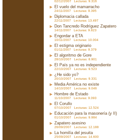
02/12/2007 Lecturas: 9.316
El vuelo del mamarracho
24/11/2007 Lecturas: 9.395
Diplomacia callada
22/11/2007 Lecturas: 13.497
Don Tancredo Rodríguez Zapatero
14/11/2007 Lecturas: 9.823
Engordar a ETA
10/11/2007 Lecturas: 10.004
El estigma originario
01/11/2007 Lecturas: 9.379
El algoritmo de Gore
28/10/2007 Lecturas: 8.901
El País ya no es independiente
22/10/2007 Lecturas: 9.523
¿He sido yo?
20/10/2007 Lecturas: 9.331
Media América no existe
14/10/2007 Lecturas: 9.046
Hombre de Estado
11/10/2007 Lecturas: 9.093
El Corullo
07/10/2007 Lecturas: 12.524
Educación para la masonería (y II)
01/10/2007 Lecturas: 9.984
Zapatero asesino
26/09/2007 Lecturas: 12.188
La homilía del jesuita
25/09/2007 Lecturas: 14.600