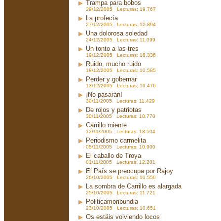
Trampa para bobos
29/12/2005 Lecturas: 19.767
La profecía
27/12/2005 Lecturas: 12.894
Una dolorosa soledad
24/12/2005 Lecturas: 11.099
Un tonto a las tres
19/12/2005 Lecturas: 18.336
Ruido, mucho ruido
18/12/2005 Lecturas: 10.585
Perder y gobernar
13/12/2005 Lecturas: 10.476
¡No pasarán!
30/11/2005 Lecturas: 11.429
De rojos y patriotas
30/11/2005 Lecturas: 10.770
Carrillo miente
12/11/2005 Lecturas: 13.504
Periodismo carmelita
05/11/2005 Lecturas: 10.900
El caballo de Troya
01/11/2005 Lecturas: 12.201
El País se preocupa por Rajoy
26/10/2005 Lecturas: 10.550
La sombra de Carrillo es alargada
25/10/2005 Lecturas: 11.721
Politicamoribundia
23/10/2005 Lecturas: 10.651
Os estáis volviendo locos