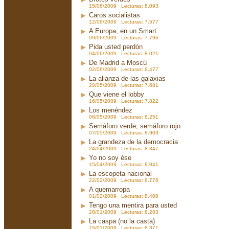
15/06/2009 Lecturas: 8.093
Caros socialistas
12/06/2009 Lecturas: 7.577
A Europa, en un Smart
09/06/2009 Lecturas: 7.796
Pida usted perdón
04/06/2009 Lecturas: 8.021
De Madrid a Moscú
02/06/2009 Lecturas: 8.477
La alianza de las galaxias
20/05/2009 Lecturas: 7.681
Que viene el lobby
16/05/2009 Lecturas: 7.822
Los menéndez
08/05/2009 Lecturas: 8.251
Semáforo verde, semáforo rojo
07/05/2009 Lecturas: 8.903
La grandeza de la democracia
24/04/2009 Lecturas: 8.347
Yo no soy ése
15/04/2009 Lecturas: 8.041
La escopeta nacional
22/02/2009 Lecturas: 8.776
A quemarropa
01/02/2009 Lecturas: 8.408
Tengo una mentira para usted
28/01/2009 Lecturas: 8.283
La caspa (no la casta)
15/01/2009 Lecturas: 8.371