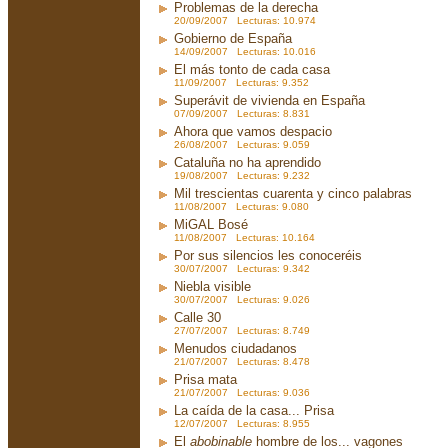
Problemas de la derecha
20/09/2007 Lecturas: 10.974
Gobierno de España
14/09/2007 Lecturas: 10.016
El más tonto de cada casa
11/09/2007 Lecturas: 9.352
Superávit de vivienda en España
07/09/2007 Lecturas: 8.831
Ahora que vamos despacio
26/08/2007 Lecturas: 9.059
Cataluña no ha aprendido
19/08/2007 Lecturas: 9.232
Mil trescientas cuarenta y cinco palabras
11/08/2007 Lecturas: 9.080
MiGAL Bosé
11/08/2007 Lecturas: 10.164
Por sus silencios les conoceréis
30/07/2007 Lecturas: 9.342
Niebla visible
30/07/2007 Lecturas: 9.026
Calle 30
27/07/2007 Lecturas: 8.749
Menudos ciudadanos
21/07/2007 Lecturas: 8.478
Prisa mata
21/07/2007 Lecturas: 9.036
La caída de la casa... Prisa
12/07/2007 Lecturas: 8.955
El
abobinable
hombre de los... vagones