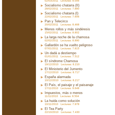
02/03/2011 Lecturas: 8.006
Socialismo chatarra (II)
28/02/2011 Lecturas: 7.880
Socialismo chatarra (I)
22/02/2011 Lecturas: 7.606
Pan y Telecirco
20/02/2011 Lecturas: 8.468
Menos rollos y más sindéresis
15/02/2011 Lecturas: 8.802
La larga noche de la chamosa
02/02/2011 Lecturas: 8.890
Gallardón se ha vuelto peligroso
07/01/2011 Lecturas: 7.815
Un dadá a destiempo
01/01/2011 Lecturas: 7.512
El síndrome Chamosa
19/12/2010 Lecturas: 8.210
El Ministerio del Jumento
17/12/2010 Lecturas: 8.717
España alarmada
10/12/2010 Lecturas: 8.217
El País, el paisaje y el paisanaje
17/11/2010 Lecturas: 9.648
Impuestos, más o menos
11/11/2010 Lecturas: 8.504
La huida como solución
10/11/2010 Lecturas: 7.978
El Tea Party
22/10/2010 Lecturas: 7.430