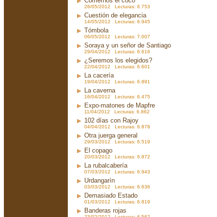
Comernos el coco
26/05/2012 Lecturas: 6.753
Cuestión de elegancia
14/05/2012 Lecturas: 6.945
Tómbola
06/05/2012 Lecturas: 7.007
Soraya y un señor de Santiago
29/04/2012 Lecturas: 6.616
¿Seremos los elegidos?
22/04/2012 Lecturas: 6.601
La cacería
19/04/2012 Lecturas: 6.891
La caverna
16/04/2012 Lecturas: 6.475
Expo-matones de Mapfre
11/04/2012 Lecturas: 6.862
102 días con Rajoy
04/04/2012 Lecturas: 6.878
Otra juerga general
29/03/2012 Lecturas: 6.519
El copago
20/03/2012 Lecturas: 6.872
La rubalcabería
07/03/2012 Lecturas: 6.943
Urdangarín
03/03/2012 Lecturas: 6.636
Demasiado Estado
01/03/2012 Lecturas: 6.819
Banderas rojas
23/02/2012 Lecturas: 6.562