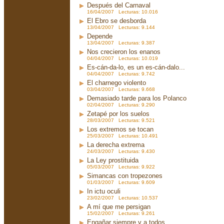
Después del Carnaval
16/04/2007 Lecturas: 10.016
El Ebro se desborda
13/04/2007 Lecturas: 9.144
Depende
13/04/2007 Lecturas: 9.387
Nos crecieron los enanos
04/04/2007 Lecturas: 10.019
Es-cán-da-lo, es un es-cán-dalo...
04/04/2007 Lecturas: 9.742
El charnego violento
03/04/2007 Lecturas: 9.668
Demasiado tarde para los Polanco
02/04/2007 Lecturas: 9.290
Zetapé por los suelos
28/03/2007 Lecturas: 9.521
Los extremos se tocan
25/03/2007 Lecturas: 10.491
La derecha extrema
24/03/2007 Lecturas: 9.430
La Ley prostituida
05/03/2007 Lecturas: 9.922
Simancas con tropezones
01/03/2007 Lecturas: 9.609
In ictu oculi
23/02/2007 Lecturas: 10.537
A mí que me persigan
15/02/2007 Lecturas: 9.261
Engañar siempre y a todos