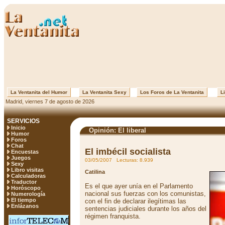
La Ventanita del Humor
La Ventanita Sexy
Los Foros de La Ventanita
Li
Madrid, viernes 7 de agosto de 2026
SERVICIOS
Inicio
Opinión: El liberal
Humor
Foros
Chat
El imbécil socialista
Encuestas
Juegos
03/05/2007 Lecturas: 8.939
Sexy
Libro visitas
Catilina
Calculadoras
Traductor
Es el que ayer unía en el Parlamento
Horóscopo
nacional sus fuerzas con los comunistas,
Numerología
El tiempo
con el fin de declarar ilegítimas las
Enlázanos
sentencias judiciales durante los años del
régimen franquista.