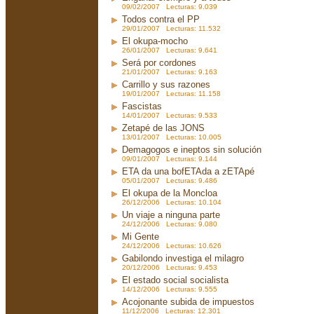
09/02/2007 Lecturas: 9.039
Todos contra el PP
29/01/2007 Lecturas: 11.532
El okupa-mocho
26/01/2007 Lecturas: 9.641
Será por cordones
21/01/2007 Lecturas: 9.163
Carrillo y sus razones
19/01/2007 Lecturas: 11.158
Fascistas
14/01/2007 Lecturas: 9.533
Zetapé de las JONS
13/01/2007 Lecturas: 10.005
Demagogos e ineptos sin solución
09/01/2007 Lecturas: 9.144
ETA da una bofETAda a zETApé
05/01/2007 Lecturas: 9.486
El okupa de la Moncloa
26/12/2006 Lecturas: 10.104
Un viaje a ninguna parte
24/12/2006 Lecturas: 9.080
Mi Gente
24/12/2006 Lecturas: 10.626
Gabilondo investiga el milagro
20/12/2006 Lecturas: 9.453
El estado social socialista
14/12/2006 Lecturas: 9.555
Acojonante subida de impuestos
11/12/2006 Lecturas: 12.301