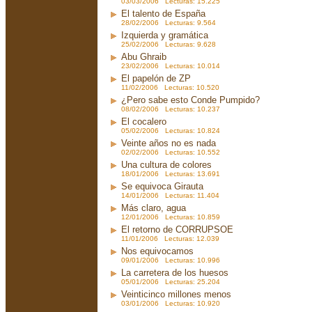
03/03/2006 Lecturas: 15.225
El talento de España
28/02/2006 Lecturas: 9.564
Izquierda y gramática
25/02/2006 Lecturas: 9.628
Abu Ghraib
23/02/2006 Lecturas: 10.014
El papelón de ZP
11/02/2006 Lecturas: 10.520
¿Pero sabe esto Conde Pumpido?
08/02/2006 Lecturas: 10.237
El cocalero
05/02/2006 Lecturas: 10.824
Veinte años no es nada
02/02/2006 Lecturas: 10.552
Una cultura de colores
18/01/2006 Lecturas: 13.691
Se equivoca Girauta
14/01/2006 Lecturas: 11.404
Más claro, agua
12/01/2006 Lecturas: 10.859
El retorno de CORRUPSOE
11/01/2006 Lecturas: 12.039
Nos equivocamos
09/01/2006 Lecturas: 10.996
La carretera de los huesos
05/01/2006 Lecturas: 25.204
Veinticinco millones menos
03/01/2006 Lecturas: 10.920