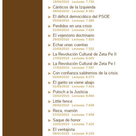
19/04/2010 Lecturas: 7.734
Cánticos de la Izquierda
09/04/2010 Lecturas: 8.381
El déficit democrático del PSOE
05/04/2010 Lecturas: 7.380
Perdidos en una crisis
01/04/2010 Lecturas: 7.834
El vejestorio doctrinario
26/03/2010 Lecturas: 7.624
Echar unas cuentas
22/03/2010 Lecturas: 7.532
La Revolución Cultural de Zeta Pe II
17/03/2010 Lecturas: 8.045
La Revolución Cultural de Zeta Pe I
17/03/2010 Lecturas: 7.597
Con confianza saldremos de la crisis
02/03/2010 Lecturas: 8.073
El garito se viene abajo
01/03/2010 Lecturas: 7.916
Putsch a la Justicia
23/02/2010 Lecturas: 8.860
Little fence
08/02/2010 Lecturas: 7.648
Reza, mamón
07/02/2010 Lecturas: 7.659
Saque de honor
13/01/2010 Lecturas: 7.424
El ventajista
08/01/2010 Lecturas: 8.220