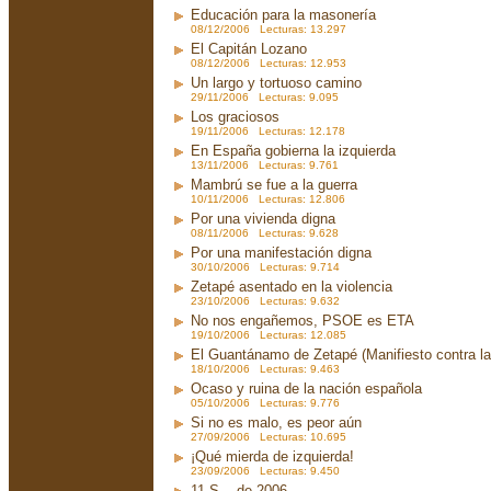
Educación para la masonería
08/12/2006 Lecturas: 13.297
El Capitán Lozano
08/12/2006 Lecturas: 12.953
Un largo y tortuoso camino
29/11/2006 Lecturas: 9.095
Los graciosos
19/11/2006 Lecturas: 12.178
En España gobierna la izquierda
13/11/2006 Lecturas: 9.761
Mambrú se fue a la guerra
10/11/2006 Lecturas: 12.806
Por una vivienda digna
08/11/2006 Lecturas: 9.628
Por una manifestación digna
30/10/2006 Lecturas: 9.714
Zetapé asentado en la violencia
23/10/2006 Lecturas: 9.632
No nos engañemos, PSOE es ETA
19/10/2006 Lecturas: 12.085
El Guantánamo de Zetapé (Manifiesto contra la 
18/10/2006 Lecturas: 9.463
Ocaso y ruina de la nación española
05/10/2006 Lecturas: 9.776
Si no es malo, es peor aún
27/09/2006 Lecturas: 10.695
¡Qué mierda de izquierda!
23/09/2006 Lecturas: 9.450
11-S... de 2006