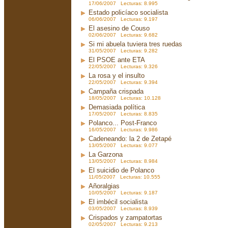
17/06/2007 Lecturas: 8.995
Estado policíaco socialista
06/06/2007 Lecturas: 9.197
El asesino de Couso
02/06/2007 Lecturas: 9.682
Si mi abuela tuviera tres ruedas
31/05/2007 Lecturas: 9.282
El PSOE ante ETA
22/05/2007 Lecturas: 9.326
La rosa y el insulto
22/05/2007 Lecturas: 9.394
Campaña crispada
18/05/2007 Lecturas: 10.128
Demasiada política
17/05/2007 Lecturas: 8.835
Polanco... Post-Franco
16/05/2007 Lecturas: 9.986
Cadeneando: la 2 de Zetapé
13/05/2007 Lecturas: 9.077
La Garzona
13/05/2007 Lecturas: 8.984
El suicidio de Polanco
11/05/2007 Lecturas: 10.555
Añoralgias
10/05/2007 Lecturas: 9.187
El imbécil socialista
03/05/2007 Lecturas: 8.939
Crispados y zampatortas
02/05/2007 Lecturas: 9.213