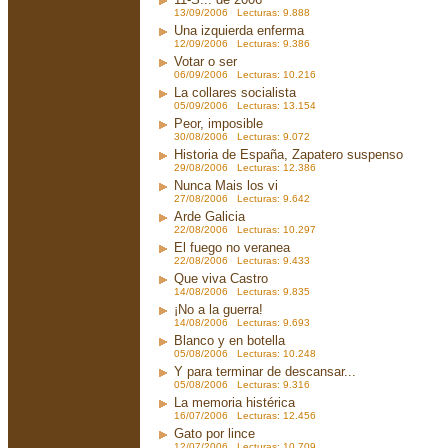
13/09/2006 Lecturas: 9.888
Una izquierda enferma
12/09/2006 Lecturas: 9.386
Votar o ser
06/09/2006 Lecturas: 10.216
La collares socialista
05/09/2006 Lecturas: 13.154
Peor, imposible
30/08/2006 Lecturas: 9.072
Historia de España, Zapatero suspenso
29/08/2006 Lecturas: 12.386
Nunca Mais los vi
27/08/2006 Lecturas: 9.642
Arde Galicia
22/08/2006 Lecturas: 10.297
El fuego no veranea
22/08/2006 Lecturas: 9.433
Que viva Castro
14/08/2006 Lecturas: 9.835
¡No a la guerra!
14/08/2006 Lecturas: 9.693
Blanco y en botella
05/08/2006 Lecturas: 10.248
Y para terminar de descansar...
05/08/2006 Lecturas: 9.316
La memoria histérica
16/07/2006 Lecturas: 12.456
Gato por lince
12/07/2006 Lecturas: 10.709