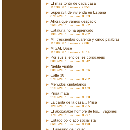
El más tonto de cada casa
11/09/2007 Lecturas: 9.353
Superávit de vivienda en España
07/09/2007 Lecturas: 8.833
Ahora que vamos despacio
26/08/2007 Lecturas: 9.062
Cataluña no ha aprendido
19/08/2007 Lecturas: 9.232
Mil trescientas cuarenta y cinco palabras
11/08/2007 Lecturas: 9.082
MiGAL Bosé
11/08/2007 Lecturas: 10.165
Por sus silencios les conoceréis
30/07/2007 Lecturas: 9.342
Niebla visible
30/07/2007 Lecturas: 9.026
Calle 30
27/07/2007 Lecturas: 8.752
Menudos ciudadanos
21/07/2007 Lecturas: 8.479
Prisa mata
21/07/2007 Lecturas: 9.038
La caída de la casa... Prisa
12/07/2007 Lecturas: 8.955
El
abobinable
hombre de los... vagones
17/06/2007 Lecturas: 8.997
Estado policíaco socialista
06/06/2007 Lecturas: 9.198
El asesino de Couso