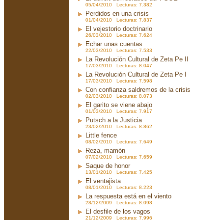
05/04/2010 Lecturas: 7.382
Perdidos en una crisis
01/04/2010 Lecturas: 7.837
El vejestorio doctrinario
26/03/2010 Lecturas: 7.624
Echar unas cuentas
22/03/2010 Lecturas: 7.533
La Revolución Cultural de Zeta Pe II
17/03/2010 Lecturas: 8.047
La Revolución Cultural de Zeta Pe I
17/03/2010 Lecturas: 7.598
Con confianza saldremos de la crisis
02/03/2010 Lecturas: 8.073
El garito se viene abajo
01/03/2010 Lecturas: 7.917
Putsch a la Justicia
23/02/2010 Lecturas: 8.862
Little fence
08/02/2010 Lecturas: 7.649
Reza, mamón
07/02/2010 Lecturas: 7.659
Saque de honor
13/01/2010 Lecturas: 7.425
El ventajista
08/01/2010 Lecturas: 8.223
La respuesta está en el viento
28/12/2009 Lecturas: 8.098
El desfile de los vagos
21/12/2009 Lecturas: 7.996