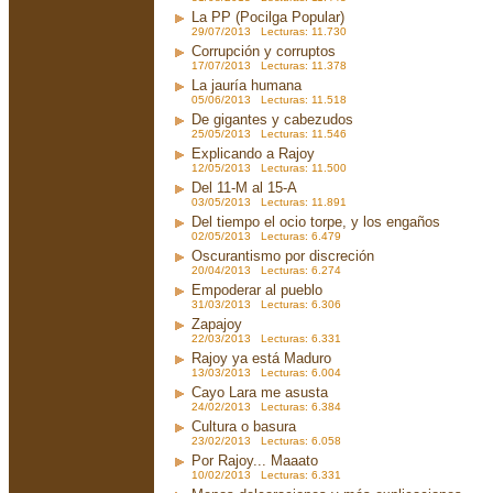
La PP (Pocilga Popular)
29/07/2013 Lecturas: 11.730
Corrupción y corruptos
17/07/2013 Lecturas: 11.378
La jauría humana
05/06/2013 Lecturas: 11.518
De gigantes y cabezudos
25/05/2013 Lecturas: 11.546
Explicando a Rajoy
12/05/2013 Lecturas: 11.500
Del 11-M al 15-A
03/05/2013 Lecturas: 11.891
Del tiempo el ocio torpe, y los engaños
02/05/2013 Lecturas: 6.479
Oscurantismo por discreción
20/04/2013 Lecturas: 6.274
Empoderar al pueblo
31/03/2013 Lecturas: 6.306
Zapajoy
22/03/2013 Lecturas: 6.331
Rajoy ya está Maduro
13/03/2013 Lecturas: 6.004
Cayo Lara me asusta
24/02/2013 Lecturas: 6.384
Cultura o basura
23/02/2013 Lecturas: 6.058
Por Rajoy... Maaato
10/02/2013 Lecturas: 6.331