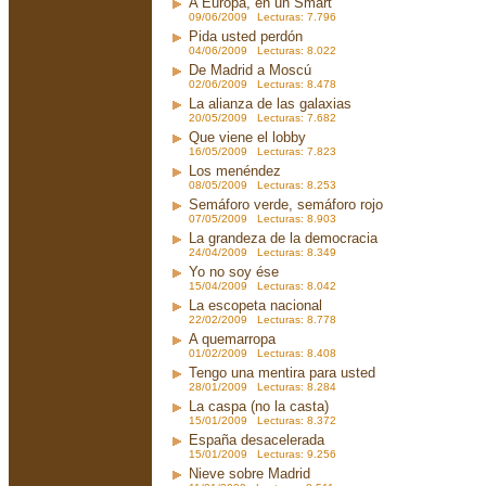
A Europa, en un Smart
09/06/2009 Lecturas: 7.796
Pida usted perdón
04/06/2009 Lecturas: 8.022
De Madrid a Moscú
02/06/2009 Lecturas: 8.478
La alianza de las galaxias
20/05/2009 Lecturas: 7.682
Que viene el lobby
16/05/2009 Lecturas: 7.823
Los menéndez
08/05/2009 Lecturas: 8.253
Semáforo verde, semáforo rojo
07/05/2009 Lecturas: 8.903
La grandeza de la democracia
24/04/2009 Lecturas: 8.349
Yo no soy ése
15/04/2009 Lecturas: 8.042
La escopeta nacional
22/02/2009 Lecturas: 8.778
A quemarropa
01/02/2009 Lecturas: 8.408
Tengo una mentira para usted
28/01/2009 Lecturas: 8.284
La caspa (no la casta)
15/01/2009 Lecturas: 8.372
España desacelerada
15/01/2009 Lecturas: 9.256
Nieve sobre Madrid