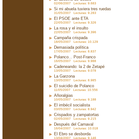
02/06/2007 Lecturas: 9.683
Si mi abuela tuviera tres ruedas
31/05/2007 Lecturas: 9.283
El PSOE ante ETA
22/05/2007 Lecturas: 9.326
La rosa y el insulto
22/05/2007 Lecturas: 9.396
Campaña crispada
18/05/2007 Lecturas: 10.129
Demasiada política
17/05/2007 Lecturas: 8.837
Polanco... Post-Franco
16/05/2007 Lecturas: 9.988
Cadeneando: la 2 de Zetapé
13/05/2007 Lecturas: 9.078
La Garzona
13/05/2007 Lecturas: 8.985
El suicidio de Polanco
11/05/2007 Lecturas: 10.556
Añoralgias
10/05/2007 Lecturas: 9.188
El imbécil socialista
03/05/2007 Lecturas: 8.942
Crispados y zampatortas
02/05/2007 Lecturas: 9.215
Después del Carnaval
16/04/2007 Lecturas: 10.018
El Ebro se desborda
13/04/2007 Lecturas: 9.146