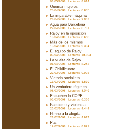
03/05/2008 Lecturas: 8.614
Quemar mujeres
26/04/2008 Lecturas: 8.965
La imparable máquina
24/04/2008 Lecturas: 9.067
Agua para Barcelona
22/04/2008 Lecturas: 8.701
Rajoy en la oposición
13/04/2008 Lecturas: 8.658
Más de los mismos
13/04/2008 Lecturas: 9.304
El equipo de Rajoy
03/04/2008 Lecturas: 10.803
La vuelta de Rajoy
01/04/2008 Lecturas: 8.253
El Chikilicuatre
27/03/2008 Lecturas: 9.998
Victoria socialista
16/03/2008 Lecturas: 8.879
Un verdadero régimen
08/03/2008 Lecturas: 8.546
Escuchen la COPE
06/03/2008 Lecturas: 9.399
Fascismo y violencia
26/02/2008 Lecturas: 8.448
Himno a la alegría
23/02/2008 Lecturas: 9.997
Paz
19/02/2008 Lecturas: 8.871