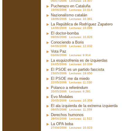
06/07/2006 Lecturas: 14.007
Pucherazo en Cataluña
19/06/2006 Lecturas: 10.014
Nazionalismo catalán
16/06/2006 Lecturas: 10.381
La República de Rodríguez Zapatero
14/06/2006 Lecturas: 10.096
El doctor-bomba
09/06/2006 Lecturas: 10.826
Conociendo a Boris
04/06/2006 Lecturas: 12.032
Vota Paz
03/06/2006 Lecturas: 9.914
La esquizofrenia es de izquierdas
24/05/2006 Lecturas: 10.039
El PSOE es un partido fascista
23/05/2006 Lecturas: 19.050
El PSOE me da miedo
22/05/2006 Lecturas: 11.030
Polanco a referéndum
20/05/2006 Lecturas: 9.281
Evo Modales
20/05/2006 Lecturas: 10.359
El ala izquierda de la extrema izquierda
08/05/2006 Lecturas: 11.359
Derechos humonos
29/04/2006 Lecturas: 11.522
La OPA boba
27/04/2006 Lecturas: 10.023