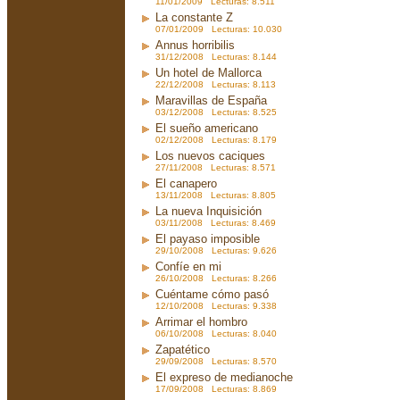
11/01/2009 Lecturas: 8.511
La constante Z
07/01/2009 Lecturas: 10.030
Annus horribilis
31/12/2008 Lecturas: 8.144
Un hotel de Mallorca
22/12/2008 Lecturas: 8.113
Maravillas de España
03/12/2008 Lecturas: 8.525
El sueño americano
02/12/2008 Lecturas: 8.179
Los nuevos caciques
27/11/2008 Lecturas: 8.571
El canapero
13/11/2008 Lecturas: 8.805
La nueva Inquisición
03/11/2008 Lecturas: 8.469
El payaso imposible
29/10/2008 Lecturas: 9.626
Confíe en mi
26/10/2008 Lecturas: 8.266
Cuéntame cómo pasó
12/10/2008 Lecturas: 9.338
Arrimar el hombro
06/10/2008 Lecturas: 8.040
Zapatético
29/09/2008 Lecturas: 8.570
El expreso de medianoche
17/09/2008 Lecturas: 8.869