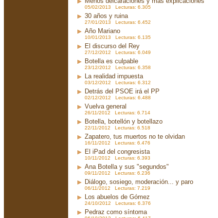
Menos delcaraciones y más explicaciones
05/02/2013 Lecturas: 6.305
30 años y ruina
27/01/2013 Lecturas: 6.452
Año Mariano
10/01/2013 Lecturas: 6.135
El discurso del Rey
27/12/2012 Lecturas: 6.049
Botella es culpable
23/12/2012 Lecturas: 6.358
La realidad impuesta
03/12/2012 Lecturas: 6.312
Detrás del PSOE irá el PP
02/12/2012 Lecturas: 6.488
Vuelva general
26/11/2012 Lecturas: 6.714
Botella, botellón y botellazo
22/11/2012 Lecturas: 6.518
Zapatero, tus muertos no te olvidan
16/11/2012 Lecturas: 6.476
El iPad del congresista
10/11/2012 Lecturas: 6.393
Ana Botella y sus "segundos"
09/11/2012 Lecturas: 6.236
Diálogo, sosiego, moderación... y paro
06/11/2012 Lecturas: 7.219
Los abuelos de Gómez
24/10/2012 Lecturas: 6.376
Pedraz como síntoma