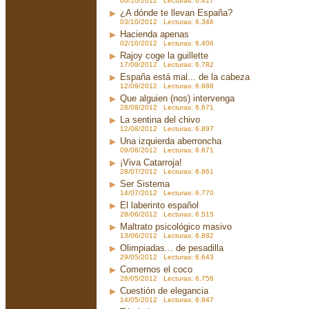
06/10/2012 Lecturas: 6.417
¿A dónde te llevan España?
03/10/2012 Lecturas: 6.346
Hacienda apenas
02/10/2012 Lecturas: 6.406
Rajoy coge la guillette
17/09/2012 Lecturas: 6.782
España está mal... de la cabeza
12/09/2012 Lecturas: 6.688
Que alguien (nos) intervenga
28/08/2012 Lecturas: 6.671
La sentina del chivo
12/08/2012 Lecturas: 6.897
Una izquierda aberroncha
09/08/2012 Lecturas: 6.671
¡Viva Catarroja!
28/07/2012 Lecturas: 6.861
Ser Sistema
14/07/2012 Lecturas: 6.770
El laberinto español
28/06/2012 Lecturas: 6.515
Maltrato psicológico masivo
13/06/2012 Lecturas: 6.882
Olimpiadas... de pesadilla
29/05/2012 Lecturas: 6.643
Comernos el coco
26/05/2012 Lecturas: 6.756
Cuestión de elegancia
14/05/2012 Lecturas: 6.947