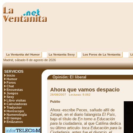
La Ventanita del Humor
La Ventanita Sexy
Los Foros de La Ventanita
Li
Madrid, sábado 8 de agosto de 2026
SERVICIOS
Inicio
Opinión: El liberal
Humor
Foros
Chat
Ahora que vamos despacio
Encuestas
Juegos
26/08/2007 Lecturas: 9.062
Sexy
Libro visitas
Publio
Calculadoras
Traductor
Ahora
-escribe Peces, sañudo alfil de
Horóscopo
Zetapé, en el diario falangista
El País
,
Numerología
El tiempo
bajo el título de
En torno a Educación
Enlázanos
para la ciudadanía
, al que Catilina dedica
su último articulo-
toca Educación para la
Ciudadanía, antes fue el divorcio, el