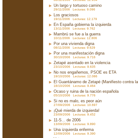
Un largo y tortuoso camino
29/11/2006 Lecturas: 9.096
Los graciosos
19/11/2006 Lecturas: 12.179
En España gobierna la izquierda
13/11/2006 Lecturas: 9.762
Mambrú se fue a la guerra
10/11/2006 Lecturas: 12.806
Por una vivienda digna
08/11/2006 Lecturas: 9.629
Por una manifestación digna
30/10/2006 Lecturas: 9.716
Zetapé asentado en la violencia
23/10/2006 Lecturas: 9.635
No nos engañemos, PSOE es ETA
19/10/2006 Lecturas: 12.086
El Guantánamo de Zetapé (Manifiesto contra la 
18/10/2006 Lecturas: 9.464
Ocaso y ruina de la nación española
05/10/2006 Lecturas: 9.776
Si no es malo, es peor aún
27/09/2006 Lecturas: 10.697
¡Qué mierda de izquierda!
23/09/2006 Lecturas: 9.452
11-S... de 2006
13/09/2006 Lecturas: 9.890
Una izquierda enferma
12/09/2006 Lecturas: 9.390