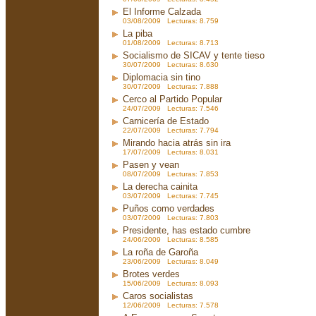
El Informe Calzada
03/08/2009 Lecturas: 8.759
La piba
01/08/2009 Lecturas: 8.713
Socialismo de SICAV y tente tieso
30/07/2009 Lecturas: 8.630
Diplomacia sin tino
30/07/2009 Lecturas: 7.888
Cerco al Partido Popular
24/07/2009 Lecturas: 7.546
Carnicería de Estado
22/07/2009 Lecturas: 7.794
Mirando hacia atrás sin ira
17/07/2009 Lecturas: 8.031
Pasen y vean
08/07/2009 Lecturas: 7.853
La derecha cainita
03/07/2009 Lecturas: 7.745
Puños como verdades
03/07/2009 Lecturas: 7.803
Presidente, has estado cumbre
24/06/2009 Lecturas: 8.585
La roña de Garoña
23/06/2009 Lecturas: 8.049
Brotes verdes
15/06/2009 Lecturas: 8.093
Caros socialistas
12/06/2009 Lecturas: 7.578