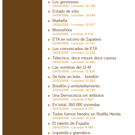
Los genoveses
25/04/2006 Lecturas: 16.796
Estado de sitio
24/04/2006 Lecturas: 14.284
Marbella
19/04/2006 Lecturas: 10.027
Monseñora
11/04/2006 Lecturas: 9.715
ETA en socorro de Zapatero
03/04/2006 Lecturas: 10.187
Los comunicados de ETA
28/03/2006 Lecturas: 12.228
Telecinco, doce meses doce causas
28/03/2006 Lecturas: 12.490
Las sombras del 11-M
23/03/2006 Lecturas: 11.630
De bote en bote... botellón
22/03/2006 Lecturas: 10.361
Botellón y embotellamiento
22/03/2006 Lecturas: 10.138
Una Democracia sin atributos
19/03/2006 Lecturas: 9.842
En total, 360.000 viviendas
05/03/2006 Lecturas: 9.707
Todos fuimos heridos en Rodilla Herida
03/03/2006 Lecturas: 15.228
El talento de España
28/02/2006 Lecturas: 9.564
Izquierda y gramática