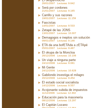
El okupa-mocho
26/01/2007 Lecturas: 9.642
Será por cordones
21/01/2007 Lecturas: 9.165
Carrillo y sus razones
19/01/2007 Lecturas: 11.159
Fascistas
14/01/2007 Lecturas: 9.533
Zetapé de las JONS
13/01/2007 Lecturas: 10.007
Demagogos e ineptos sin solución
09/01/2007 Lecturas: 9.146
ETA da una bofETAda a zETApé
05/01/2007 Lecturas: 9.487
El okupa de la Moncloa
26/12/2006 Lecturas: 10.106
Un viaje a ninguna parte
24/12/2006 Lecturas: 9.081
Mi Gente
24/12/2006 Lecturas: 10.628
Gabilondo investiga el milagro
20/12/2006 Lecturas: 9.454
El estado social socialista
14/12/2006 Lecturas: 9.557
Acojonante subida de impuestos
11/12/2006 Lecturas: 12.302
Educación para la masonería
08/12/2006 Lecturas: 13.297
El Capitán Lozano
08/12/2006 Lecturas: 12.954