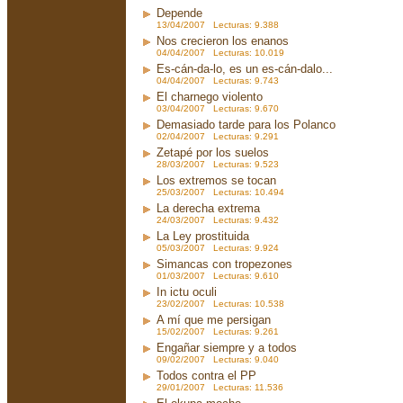
Depende
13/04/2007 Lecturas: 9.388
Nos crecieron los enanos
04/04/2007 Lecturas: 10.019
Es-cán-da-lo, es un es-cán-dalo...
04/04/2007 Lecturas: 9.743
El charnego violento
03/04/2007 Lecturas: 9.670
Demasiado tarde para los Polanco
02/04/2007 Lecturas: 9.291
Zetapé por los suelos
28/03/2007 Lecturas: 9.523
Los extremos se tocan
25/03/2007 Lecturas: 10.494
La derecha extrema
24/03/2007 Lecturas: 9.432
La Ley prostituida
05/03/2007 Lecturas: 9.924
Simancas con tropezones
01/03/2007 Lecturas: 9.610
In ictu oculi
23/02/2007 Lecturas: 10.538
A mí que me persigan
15/02/2007 Lecturas: 9.261
Engañar siempre y a todos
09/02/2007 Lecturas: 9.040
Todos contra el PP
29/01/2007 Lecturas: 11.536