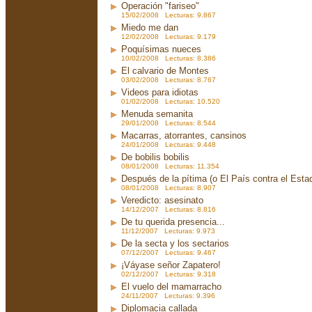
Operación "fariseo"
15/02/2008 Lecturas: 9.867
Miedo me dan
12/02/2008 Lecturas: 9.179
Poquísimas nueces
10/02/2008 Lecturas: 8.386
El calvario de Montes
03/02/2008 Lecturas: 8.767
Videos para idiotas
01/02/2008 Lecturas: 10.520
Menuda semanita
29/01/2008 Lecturas: 8.544
Macarras, atorrantes, cansinos
24/01/2008 Lecturas: 9.448
De bobilis bobilis
08/01/2008 Lecturas: 11.354
Después de la pítima (o El País contra el Est
08/01/2008 Lecturas: 8.907
Veredicto: asesinato
14/12/2007 Lecturas: 8.816
De tu querida presencia...
11/12/2007 Lecturas: 9.973
De la secta y los sectarios
07/12/2007 Lecturas: 9.467
¡Váyase señor Zapatero!
02/12/2007 Lecturas: 9.318
El vuelo del mamarracho
24/11/2007 Lecturas: 9.396
Diplomacia callada