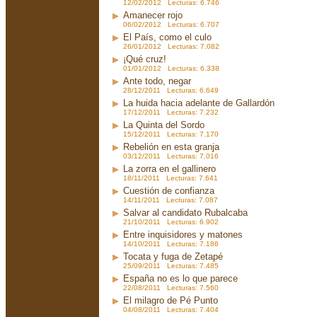
12/02/2012 Lecturas: 6.746
Amanecer rojo
06/02/2012 Lecturas: 6.707
El País, como el culo
26/01/2012 Lecturas: 7.082
¡Qué cruz!
01/01/2012 Lecturas: 6.338
Ante todo, negar
28/12/2011 Lecturas: 6.649
La huida hacia adelante de Gallardón
17/12/2011 Lecturas: 7.232
La Quinta del Sordo
15/12/2011 Lecturas: 7.170
Rebelión en esta granja
03/12/2011 Lecturas: 7.016
La zorra en el gallinero
18/11/2011 Lecturas: 7.641
Cuestión de confianza
14/11/2011 Lecturas: 7.087
Salvar al candidato Rubalcaba
21/10/2011 Lecturas: 6.902
Entre inquisidores y matones
14/10/2011 Lecturas: 7.186
Tocata y fuga de Zetapé
25/09/2011 Lecturas: 7.485
España no es lo que parece
22/08/2011 Lecturas: 7.560
El milagro de Pé Punto
04/08/2011 Lecturas: 7.404