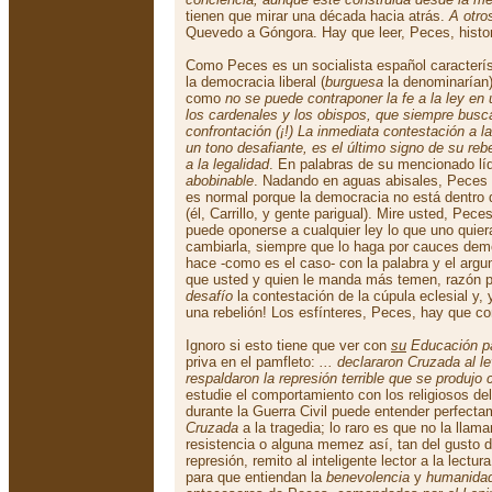
tienen que mirar una década hacia atrás.
A otro
Quevedo a Góngora. Hay que leer, Peces, histori
Como Peces es un socialista español caracterís
la democracia liberal (
burguesa
la denominarían)
como
no se puede contraponer la fe a la ley en
los cardenales y los obispos, que siempre busca
confrontación (¡!) La inmediata contestación a l
un tono desafiante, es el último signo de su rebe
a la legalidad
. En palabras de su mencionado lí
abobinable
. Nadando en aguas abisales, Peces 
es normal porque la democracia no está dentro 
(él, Carrillo, y gente parigual). Mire usted, Pece
puede oponerse a cualquier ley lo que uno quier
cambiarla, siempre que lo haga por cauces dem
hace -como es el caso- con la palabra y el arg
que usted y quien le manda más temen, razón p
desafío
la contestación de la cúpula eclesial y
una rebelión! Los esfínteres, Peces, hay que con
Ignoro si esto tiene que ver con
su
Educación pa
priva en el pamfleto:
... declararon Cruzada al le
respaldaron la represión terrible que se produjo 
estudie el comportamiento con los religiosos de
durante la Guerra Civil puede entender perfect
Cruzada
a la tragedia; lo raro es que no la llama
resistencia o alguna memez así, tan del gusto d
represión, remito al inteligente lector a la lect
para que entiendan la
benevolencia
y
humanida