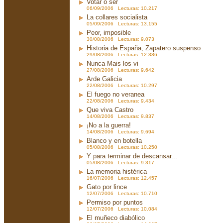
Votar o ser
06/09/2006 Lecturas: 10.217
La collares socialista
05/09/2006 Lecturas: 13.155
Peor, imposible
30/08/2006 Lecturas: 9.073
Historia de España, Zapatero suspenso
29/08/2006 Lecturas: 12.386
Nunca Mais los vi
27/08/2006 Lecturas: 9.642
Arde Galicia
22/08/2006 Lecturas: 10.297
El fuego no veranea
22/08/2006 Lecturas: 9.434
Que viva Castro
14/08/2006 Lecturas: 9.837
¡No a la guerra!
14/08/2006 Lecturas: 9.694
Blanco y en botella
05/08/2006 Lecturas: 10.250
Y para terminar de descansar...
05/08/2006 Lecturas: 9.317
La memoria histérica
16/07/2006 Lecturas: 12.457
Gato por lince
12/07/2006 Lecturas: 10.710
Permiso por puntos
12/07/2006 Lecturas: 10.084
El muñeco diabólico