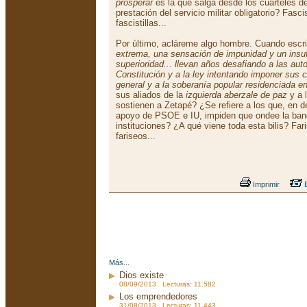
prosperar
es la que salga desde los cuarteles d
prestación del servicio militar obligatorio? Fasc
fascistillas...
Por último, acláreme algo hombre. Cuando escr
extrema, una sensación de impunidad y un insuf
superioridad... llevan años desafiando a las auto
Constitución y a la ley intentando imponer sus cri
general y a la soberanía popular residenciada e
sus aliados de la
izquierda aberzale de paz
y a 
sostienen a Zetapé? ¿Se refiere a los que, en 
apoyo de PSOE e IU, impiden que ondee la band
instituciones? ¿A qué viene toda esta bilis? Fa
fariseos...
Imprimir
E
Más...
Dios existe
08/09/2013 Lecturas: 11.582
Los emprendedores
31/08/2013 Lecturas: 11.443