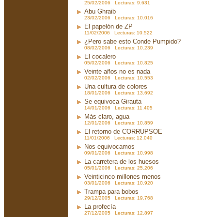
25/02/2006 Lecturas: 9.631
Abu Ghraib
23/02/2006 Lecturas: 10.016
El papelón de ZP
11/02/2006 Lecturas: 10.522
¿Pero sabe esto Conde Pumpido?
08/02/2006 Lecturas: 10.239
El cocalero
05/02/2006 Lecturas: 10.825
Veinte años no es nada
02/02/2006 Lecturas: 10.553
Una cultura de colores
18/01/2006 Lecturas: 13.692
Se equivoca Girauta
14/01/2006 Lecturas: 11.405
Más claro, agua
12/01/2006 Lecturas: 10.859
El retorno de CORRUPSOE
11/01/2006 Lecturas: 12.040
Nos equivocamos
09/01/2006 Lecturas: 10.998
La carretera de los huesos
05/01/2006 Lecturas: 25.206
Veinticinco millones menos
03/01/2006 Lecturas: 10.920
Trampa para bobos
29/12/2005 Lecturas: 19.768
La profecía
27/12/2005 Lecturas: 12.897