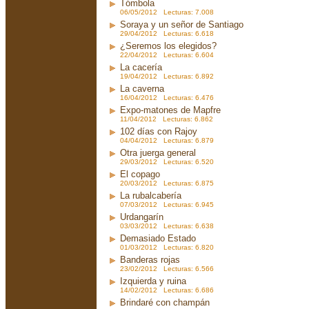
Tómbola
06/05/2012 Lecturas: 7.008
Soraya y un señor de Santiago
29/04/2012 Lecturas: 6.618
¿Seremos los elegidos?
22/04/2012 Lecturas: 6.604
La cacería
19/04/2012 Lecturas: 6.892
La caverna
16/04/2012 Lecturas: 6.476
Expo-matones de Mapfre
11/04/2012 Lecturas: 6.862
102 días con Rajoy
04/04/2012 Lecturas: 6.879
Otra juerga general
29/03/2012 Lecturas: 6.520
El copago
20/03/2012 Lecturas: 6.875
La rubalcabería
07/03/2012 Lecturas: 6.945
Urdangarín
03/03/2012 Lecturas: 6.638
Demasiado Estado
01/03/2012 Lecturas: 6.820
Banderas rojas
23/02/2012 Lecturas: 6.566
Izquierda y ruina
14/02/2012 Lecturas: 6.686
Brindaré con champán