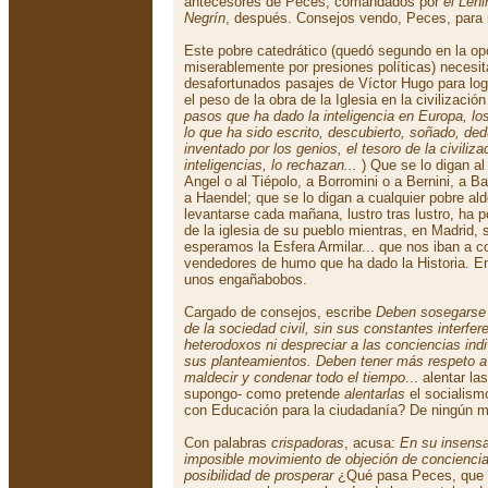
antecesores de Peces, comandados por
el Len
Negrín
, después. Consejos vendo, Peces, para 
Este pobre catedrático (quedó segundo en la opo
miserablemente por presiones políticas) necesi
desafortunados pasajes de Víctor Hugo para logr
el peso de la obra de la Iglesia en la civilización
pasos que ha dado la inteligencia en Europa, lo
lo que ha sido escrito, descubierto, soñado, ded
inventado por los genios, el tesoro de la civiliz
inteligencias, lo rechazan...
) Que se lo digan al
Angel o al Tiépolo, a Borromini o a Bernini, a B
a Haendel; que se lo digan a cualquier pobre al
levantarse cada mañana, lustro tras lustro, ha p
de la iglesia de su pueblo mientras, en Madrid,
esperamos la Esfera Armilar... que nos iban a co
vendedores de humo que ha dado la Historia. 
unos engañabobos.
Cargado de consejos, escribe
Deben sosegarse y
de la sociedad civil, sin sus constantes interfere
heterodoxos ni despreciar a las conciencias ind
sus planteamientos. Deben tener más respeto a l
maldecir y condenar todo el tiempo
... alentar l
supongo- como pretende
alentarlas
el socialism
con Educación para la ciudadanía? De ningún 
Con palabras
crispadoras
, acusa:
En su insensa
imposible movimiento de objeción de conciencia
posibilidad de prosperar
¿Qué pasa Peces, que l