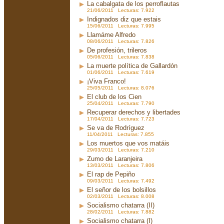
La cabalgata de los perroflautas
21/06/2011 Lecturas: 7.922
Indignados diz que estais
15/06/2011 Lecturas: 7.995
Llamáme Alfredo
08/06/2011 Lecturas: 7.826
De profesión, trileros
05/06/2011 Lecturas: 7.838
La muerte política de Gallardón
01/06/2011 Lecturas: 7.619
¡Viva Franco!
25/05/2011 Lecturas: 8.076
El club de los Cien
25/04/2011 Lecturas: 7.790
Recuperar derechos y libertades
17/04/2011 Lecturas: 7.723
Se va de Rodríguez
11/04/2011 Lecturas: 7.855
Los muertos que vos matáis
29/03/2011 Lecturas: 7.210
Zumo de Laranjeira
13/03/2011 Lecturas: 7.806
El rap de Pepiño
09/03/2011 Lecturas: 7.492
El señor de los bolsillos
02/03/2011 Lecturas: 8.008
Socialismo chatarra (II)
28/02/2011 Lecturas: 7.882
Socialismo chatarra (I)