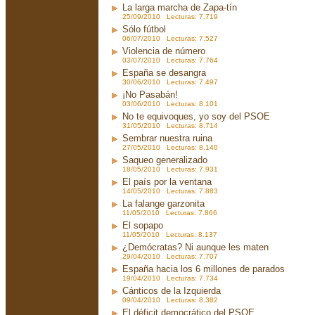
La larga marcha de Zapa-tín
25/09/2010 Lecturas: 7.719
Sólo fútbol
06/07/2010 Lecturas: 7.527
Violencia de número
03/07/2010 Lecturas: 7.764
España se desangra
30/06/2010 Lecturas: 7.497
¡No Pasabán!
03/06/2010 Lecturas: 8.101
No te equivoques, yo soy del PSOE
31/05/2010 Lecturas: 8.714
Sembrar nuestra ruina
27/05/2010 Lecturas: 8.140
Saqueo generalizado
18/05/2010 Lecturas: 7.931
El país por la ventana
14/05/2010 Lecturas: 7.883
La falange garzonita
11/05/2010 Lecturas: 7.866
El sopapo
11/05/2010 Lecturas: 8.137
¿Demócratas? Ni aunque les maten
29/04/2010 Lecturas: 7.707
España hacia los 6 millones de parados
19/04/2010 Lecturas: 7.734
Cánticos de la Izquierda
09/04/2010 Lecturas: 8.382
El déficit democrático del PSOE