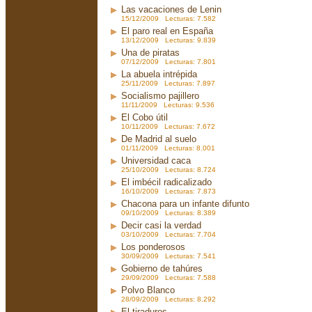
Las vacaciones de Lenin
15/12/2009 Lecturas: 7.582
El paro real en España
13/12/2009 Lecturas: 9.839
Una de piratas
07/12/2009 Lecturas: 7.801
La abuela intrépida
25/11/2009 Lecturas: 7.897
Socialismo pajillero
11/11/2009 Lecturas: 9.536
El Cobo útil
10/11/2009 Lecturas: 7.672
De Madrid al suelo
01/11/2009 Lecturas: 8.001
Universidad caca
25/10/2009 Lecturas: 8.724
El imbécil radicalizado
16/10/2009 Lecturas: 7.873
Chacona para un infante difunto
09/10/2009 Lecturas: 8.389
Decir casi la verdad
03/10/2009 Lecturas: 7.704
Los ponderosos
30/09/2009 Lecturas: 7.541
Gobierno de tahúres
29/09/2009 Lecturas: 7.588
Polvo Blanco
28/09/2009 Lecturas: 8.292
El tiraduros