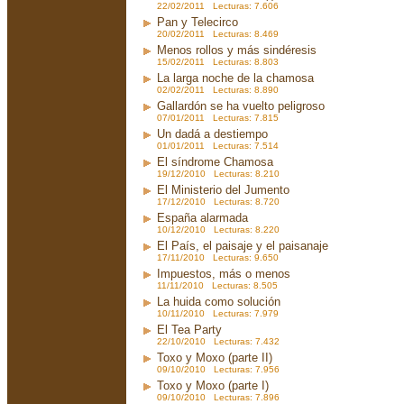
22/02/2011 Lecturas: 7.606
Pan y Telecirco
20/02/2011 Lecturas: 8.469
Menos rollos y más sindéresis
15/02/2011 Lecturas: 8.803
La larga noche de la chamosa
02/02/2011 Lecturas: 8.890
Gallardón se ha vuelto peligroso
07/01/2011 Lecturas: 7.815
Un dadá a destiempo
01/01/2011 Lecturas: 7.514
El síndrome Chamosa
19/12/2010 Lecturas: 8.210
El Ministerio del Jumento
17/12/2010 Lecturas: 8.720
España alarmada
10/12/2010 Lecturas: 8.220
El País, el paisaje y el paisanaje
17/11/2010 Lecturas: 9.650
Impuestos, más o menos
11/11/2010 Lecturas: 8.505
La huida como solución
10/11/2010 Lecturas: 7.979
El Tea Party
22/10/2010 Lecturas: 7.432
Toxo y Moxo (parte II)
09/10/2010 Lecturas: 7.956
Toxo y Moxo (parte I)
09/10/2010 Lecturas: 7.896