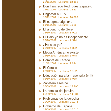
22/11/2007 Lecturas: 13.498
Don Tancredo Rodríguez Zapatero
14/11/2007 Lecturas: 9.823
Engordar a ETA
10/11/2007 Lecturas: 10.006
El estigma originario
01/11/2007 Lecturas: 9.380
El algoritmo de Gore
28/10/2007 Lecturas: 8.902
El País ya no es independiente
22/10/2007 Lecturas: 9.524
¿He sido yo?
20/10/2007 Lecturas: 9.332
Media América no existe
14/10/2007 Lecturas: 9.048
Hombre de Estado
11/10/2007 Lecturas: 9.094
El Corullo
07/10/2007 Lecturas: 12.525
Educación para la masonería (y II)
01/10/2007 Lecturas: 9.985
Zapatero asesino
26/09/2007 Lecturas: 12.190
La homilía del jesuita
25/09/2007 Lecturas: 14.601
Problemas de la derecha
20/09/2007 Lecturas: 10.975
Gobierno de España
14/09/2007 Lecturas: 10.016