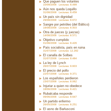
Que paguen los votantes
10/09/2008 Lecturas: 8.499
Aún nos queda Loquillo
31/08/2008 Lecturas: 8.459
Un país sin dignidad
29/08/2008 Lecturas: 8.672
Sangre por petróleo (del Báltico)
18/08/2008 Lecturas: 8.403
Otra de jueces (y juezas)
14/08/2008 Lecturas: 8.571
Objetivo cumplido
01/08/2008 Lecturas: 8.426
País socialista, país en ruina
31/07/2008 Lecturas: 12.282
El canalla de Solbes
31/07/2008 Lecturas: 8.484
La ley de Lynch
26/07/2008 Lecturas: 9.603
El precio del pollo
22/07/2008 Lecturas: 9.371
Los españoles perdieron
15/07/2008 Lecturas: 8.062
Injuriar a quien no obedece
18/06/2008 Lecturas: 8.421
Rubalcaba responde
09/06/2008 Lecturas: 8.647
Un partido enfermo
26/05/2008 Lecturas: 8.251
El asno de Barlusconi