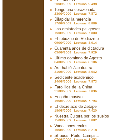
26/09/2009 Lecturas: 9.498
Tengo una corazonada
23/09/2009 Lecturas: 7.572
Dilapidar la herencia
17/09/2009 Lecturas: 8.889
Las amistades peligrosas
15/09/2009 Lecturas: 7.800
El rebuzno de Rodiezmo
09/09/2009 Lecturas: 8.014
Cuarenta años de dictadura
05/09/2009 Lecturas: 7.929
Ultimo domingo de Agosto
04/09/2009 Lecturas: 8.106
Así habló Zapatustra
31/08/2009 Lecturas: 8.042
Sedicente académico
24/08/2009 Lecturas: 7.873
Farolillos de la China
21/08/2009 Lecturas: 7.836
Engaño masivo
19/08/2009 Lecturas: 7.794
El decretazo de Zetapé
18/08/2009 Lecturas: 7.420
Nuestra Cultura por los suelos
15/08/2009 Lecturas: 7.882
Vacaciones reales
10/08/2009 Lecturas: 8.218
Strauss, Perle, Camps....
07/08/2009 Lecturas: 8.452