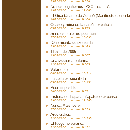
23/10/2006 Lecturas: 9.630
No nos engañemos, PSOE es ETA
19/10/2006 Lecturas: 12.083
El Guantánamo de Zetapé (Manifiesto contra la 
18/10/2006 Lecturas: 9.460
Ocaso y ruina de la nación española
05/10/2006 Lecturas: 9.775
Si no es malo, es peor aún
27/09/2006 Lecturas: 10.693
¡Qué mierda de izquierda!
23/09/2006 Lecturas: 9.449
11-S... de 2006
13/09/2006 Lecturas: 9.887
Una izquierda enferma
12/09/2006 Lecturas: 9.385
Votar o ser
06/09/2006 Lecturas: 10.214
La collares socialista
05/09/2006 Lecturas: 13.151
Peor, imposible
30/08/2006 Lecturas: 9.071
Historia de España, Zapatero suspenso
29/08/2006 Lecturas: 12.385
Nunca Mais los vi
27/08/2006 Lecturas: 9.639
Arde Galicia
22/08/2006 Lecturas: 10.295
El fuego no veranea
22/08/2006 Lecturas: 9.432