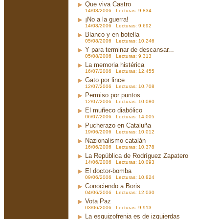
Que viva Castro
14/08/2006 Lecturas: 9.834
¡No a la guerra!
14/08/2006 Lecturas: 9.692
Blanco y en botella
05/08/2006 Lecturas: 10.246
Y para terminar de descansar...
05/08/2006 Lecturas: 9.313
La memoria histérica
16/07/2006 Lecturas: 12.455
Gato por lince
12/07/2006 Lecturas: 10.708
Permiso por puntos
12/07/2006 Lecturas: 10.080
El muñeco diabólico
06/07/2006 Lecturas: 14.005
Pucherazo en Cataluña
19/06/2006 Lecturas: 10.012
Nazionalismo catalán
16/06/2006 Lecturas: 10.378
La República de Rodríguez Zapatero
14/06/2006 Lecturas: 10.093
El doctor-bomba
09/06/2006 Lecturas: 10.824
Conociendo a Boris
04/06/2006 Lecturas: 12.030
Vota Paz
03/06/2006 Lecturas: 9.913
La esquizofrenia es de izquierdas