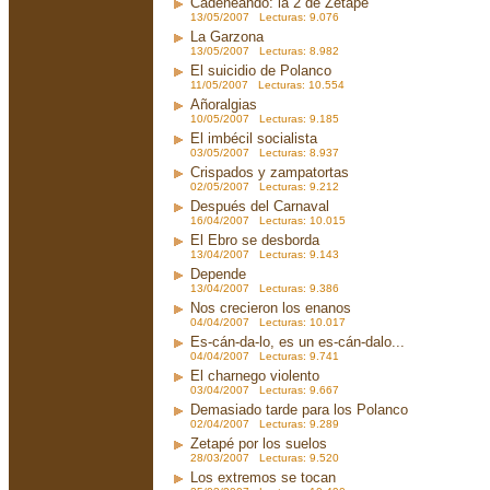
Cadeneando: la 2 de Zetapé
13/05/2007 Lecturas: 9.076
La Garzona
13/05/2007 Lecturas: 8.982
El suicidio de Polanco
11/05/2007 Lecturas: 10.554
Añoralgias
10/05/2007 Lecturas: 9.185
El imbécil socialista
03/05/2007 Lecturas: 8.937
Crispados y zampatortas
02/05/2007 Lecturas: 9.212
Después del Carnaval
16/04/2007 Lecturas: 10.015
El Ebro se desborda
13/04/2007 Lecturas: 9.143
Depende
13/04/2007 Lecturas: 9.386
Nos crecieron los enanos
04/04/2007 Lecturas: 10.017
Es-cán-da-lo, es un es-cán-dalo...
04/04/2007 Lecturas: 9.741
El charnego violento
03/04/2007 Lecturas: 9.667
Demasiado tarde para los Polanco
02/04/2007 Lecturas: 9.289
Zetapé por los suelos
28/03/2007 Lecturas: 9.520
Los extremos se tocan