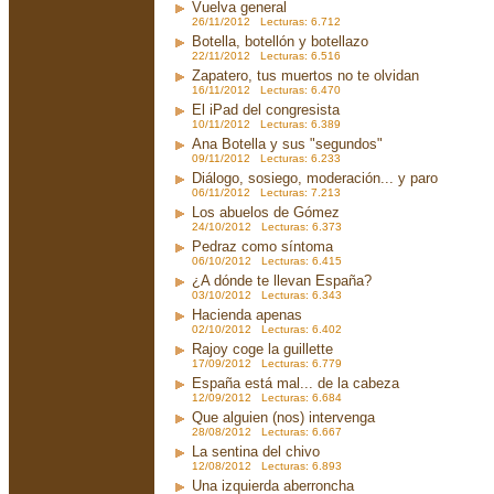
Vuelva general
26/11/2012 Lecturas: 6.712
Botella, botellón y botellazo
22/11/2012 Lecturas: 6.516
Zapatero, tus muertos no te olvidan
16/11/2012 Lecturas: 6.470
El iPad del congresista
10/11/2012 Lecturas: 6.389
Ana Botella y sus "segundos"
09/11/2012 Lecturas: 6.233
Diálogo, sosiego, moderación... y paro
06/11/2012 Lecturas: 7.213
Los abuelos de Gómez
24/10/2012 Lecturas: 6.373
Pedraz como síntoma
06/10/2012 Lecturas: 6.415
¿A dónde te llevan España?
03/10/2012 Lecturas: 6.343
Hacienda apenas
02/10/2012 Lecturas: 6.402
Rajoy coge la guillette
17/09/2012 Lecturas: 6.779
España está mal... de la cabeza
12/09/2012 Lecturas: 6.684
Que alguien (nos) intervenga
28/08/2012 Lecturas: 6.667
La sentina del chivo
12/08/2012 Lecturas: 6.893
Una izquierda aberroncha