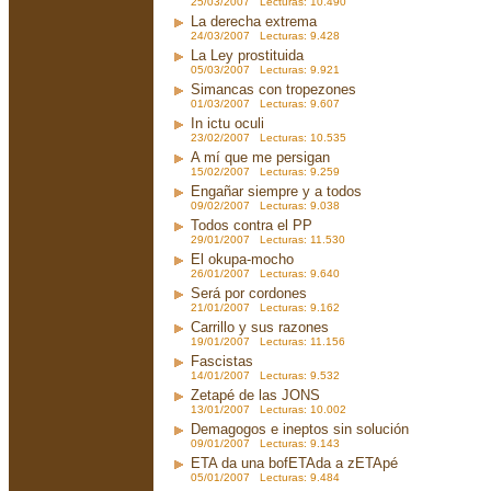
25/03/2007 Lecturas: 10.490
La derecha extrema
24/03/2007 Lecturas: 9.428
La Ley prostituida
05/03/2007 Lecturas: 9.921
Simancas con tropezones
01/03/2007 Lecturas: 9.607
In ictu oculi
23/02/2007 Lecturas: 10.535
A mí que me persigan
15/02/2007 Lecturas: 9.259
Engañar siempre y a todos
09/02/2007 Lecturas: 9.038
Todos contra el PP
29/01/2007 Lecturas: 11.530
El okupa-mocho
26/01/2007 Lecturas: 9.640
Será por cordones
21/01/2007 Lecturas: 9.162
Carrillo y sus razones
19/01/2007 Lecturas: 11.156
Fascistas
14/01/2007 Lecturas: 9.532
Zetapé de las JONS
13/01/2007 Lecturas: 10.002
Demagogos e ineptos sin solución
09/01/2007 Lecturas: 9.143
ETA da una bofETAda a zETApé
05/01/2007 Lecturas: 9.484