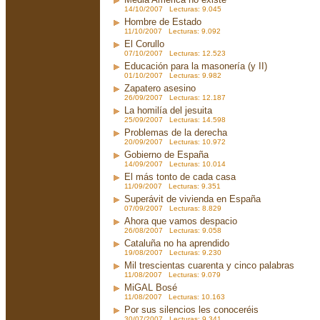
14/10/2007 Lecturas: 9.045
Hombre de Estado
11/10/2007 Lecturas: 9.092
El Corullo
07/10/2007 Lecturas: 12.523
Educación para la masonería (y II)
01/10/2007 Lecturas: 9.982
Zapatero asesino
26/09/2007 Lecturas: 12.187
La homilía del jesuita
25/09/2007 Lecturas: 14.598
Problemas de la derecha
20/09/2007 Lecturas: 10.972
Gobierno de España
14/09/2007 Lecturas: 10.014
El más tonto de cada casa
11/09/2007 Lecturas: 9.351
Superávit de vivienda en España
07/09/2007 Lecturas: 8.829
Ahora que vamos despacio
26/08/2007 Lecturas: 9.058
Cataluña no ha aprendido
19/08/2007 Lecturas: 9.230
Mil trescientas cuarenta y cinco palabras
11/08/2007 Lecturas: 9.079
MiGAL Bosé
11/08/2007 Lecturas: 10.163
Por sus silencios les conoceréis
30/07/2007 Lecturas: 9.341