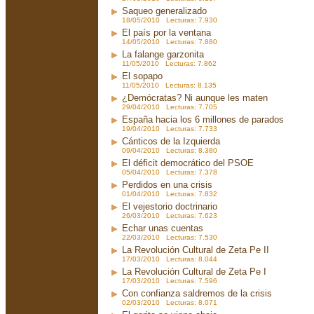
Saqueo generalizado
18/05/2010 Lecturas: 7.930
El país por la ventana
14/05/2010 Lecturas: 7.880
La falange garzonita
11/05/2010 Lecturas: 7.862
El sopapo
11/05/2010 Lecturas: 8.135
¿Demócratas? Ni aunque les maten
29/04/2010 Lecturas: 7.705
España hacia los 6 millones de parados
19/04/2010 Lecturas: 7.733
Cánticos de la Izquierda
09/04/2010 Lecturas: 8.380
El déficit democrático del PSOE
05/04/2010 Lecturas: 7.378
Perdidos en una crisis
01/04/2010 Lecturas: 7.832
El vejestorio doctrinario
26/03/2010 Lecturas: 7.623
Echar unas cuentas
22/03/2010 Lecturas: 7.530
La Revolución Cultural de Zeta Pe II
17/03/2010 Lecturas: 8.044
La Revolución Cultural de Zeta Pe I
17/03/2010 Lecturas: 7.596
Con confianza saldremos de la crisis
02/03/2010 Lecturas: 8.071