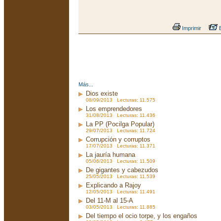
Imprimir
E
Más...
Dios existe
08/09/2013 Lecturas: 11.575
Los emprendedores
31/08/2013 Lecturas: 11.436
La PP (Pocilga Popular)
29/07/2013 Lecturas: 11.724
Corrupción y corruptos
17/07/2013 Lecturas: 11.371
La jauría humana
05/06/2013 Lecturas: 11.509
De gigantes y cabezudos
25/05/2013 Lecturas: 11.539
Explicando a Rajoy
12/05/2013 Lecturas: 11.491
Del 11-M al 15-A
03/05/2013 Lecturas: 11.885
Del tiempo el ocio torpe, y los engaños