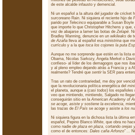
de este alcalde infausto y demencial.
Ni un español a la altura del jugador de cricket 
surcoreano Rain. Ni siquiera el reciente hijo de
parido por
Telecinco
equiparable a Susan Boyle 
que importe lo que Christopher Hitchens y que,
vez de abajarse a lamer las botas de
Zetapé
. N
Bradley Manning, denuncie en un
wikileaks
de t
de Azaña
lleva al español esa
ministrina
que mi
currículo y a la que
toca los cojones la puta Es
Aunque no me sorprende que estén en la lista 
Obama, Nicolas Sarkozy, Angela Merkel o Davi
confieso- al líder de los demagogos que nos iban
y al pleno empleo dejando atrás a Francia y a
realmente? Tendré que
sentir
la SER para enter
Tras un rato de contrariedad, me doy por venci
que la revolucionaria política energética del
mini
el planeta, aunque a (
casi todos
) los españoles 
veo que mintiendo, mintiendo, Salgado no llegará 
conseguirán sitio en la
American Academy of Art
se acoge, asiste y sostiene la excelencia
, mien
las trazas de
El País
se acoge y asiste a
los n
Ni siquiera figura en la dichosa lista la última 
español, Pepino Blanco
White
, que obra no hac
como nadie
de plaza en plaza
, cortando
orejas 
como el de entonces:
Dales caña Arfonzo”
... 