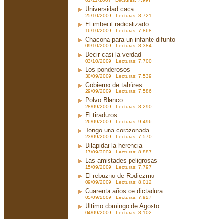
01/11/2009 Lecturas: 7.997
Universidad caca
25/10/2009 Lecturas: 8.721
El imbécil radicalizado
16/10/2009 Lecturas: 7.868
Chacona para un infante difunto
09/10/2009 Lecturas: 8.384
Decir casi la verdad
03/10/2009 Lecturas: 7.700
Los ponderosos
30/09/2009 Lecturas: 7.539
Gobierno de tahúres
29/09/2009 Lecturas: 7.586
Polvo Blanco
28/09/2009 Lecturas: 8.290
El tiraduros
26/09/2009 Lecturas: 9.496
Tengo una corazonada
23/09/2009 Lecturas: 7.570
Dilapidar la herencia
17/09/2009 Lecturas: 8.887
Las amistades peligrosas
15/09/2009 Lecturas: 7.797
El rebuzno de Rodiezmo
09/09/2009 Lecturas: 8.012
Cuarenta años de dictadura
05/09/2009 Lecturas: 7.927
Ultimo domingo de Agosto
04/09/2009 Lecturas: 8.102