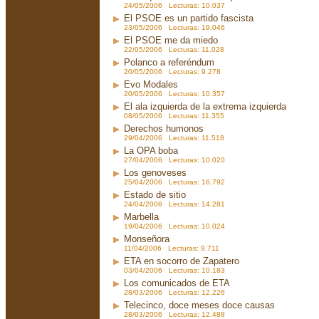
24/05/2006 Lecturas: 10.037
El PSOE es un partido fascista
23/05/2006 Lecturas: 19.046
El PSOE me da miedo
22/05/2006 Lecturas: 11.028
Polanco a referéndum
20/05/2006 Lecturas: 9.278
Evo Modales
20/05/2006 Lecturas: 10.357
El ala izquierda de la extrema izquierda
08/05/2006 Lecturas: 11.355
Derechos humonos
29/04/2006 Lecturas: 11.518
La OPA boba
27/04/2006 Lecturas: 10.020
Los genoveses
25/04/2006 Lecturas: 16.792
Estado de sitio
24/04/2006 Lecturas: 14.281
Marbella
19/04/2006 Lecturas: 10.024
Monseñora
11/04/2006 Lecturas: 9.711
ETA en socorro de Zapatero
03/04/2006 Lecturas: 10.183
Los comunicados de ETA
28/03/2006 Lecturas: 12.226
Telecinco, doce meses doce causas
28/03/2006 Lecturas: 12.488