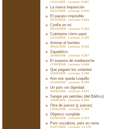
13/11/2008 Lecturas: 8.802
La nueva Inquisición
03/11/2008 Lecturas: 8.466
El payaso imposible
29/10/2008 Lecturas: 9.624
Confíe en mi
26/10/2008 Lecturas: 8.262
Cuéntame cómo pasó
12/10/2008 Lecturas: 9.335
Arrimar el hombro
06/10/2008 Lecturas: 8.035
Zapatético
29/09/2008 Lecturas: 8.567
El expreso de medianoche
17/09/2008 Lecturas: 8.868
Que paguen los votantes
10/09/2008 Lecturas: 8.496
Aún nos queda Loquillo
31/08/2008 Lecturas: 8.456
Un país sin dignidad
29/08/2008 Lecturas: 8.670
Sangre por petróleo (del Báltico)
18/08/2008 Lecturas: 8.400
Otra de jueces (y juezas)
14/08/2008 Lecturas: 8.568
Objetivo cumplido
01/08/2008 Lecturas: 8.424
País socialista, país en ruina
31/07/2008 Lecturas: 12.279