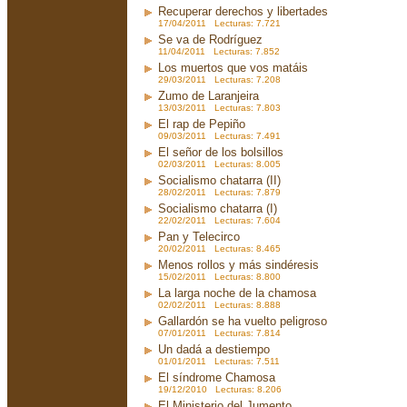
Recuperar derechos y libertades
17/04/2011 Lecturas: 7.721
Se va de Rodríguez
11/04/2011 Lecturas: 7.852
Los muertos que vos matáis
29/03/2011 Lecturas: 7.208
Zumo de Laranjeira
13/03/2011 Lecturas: 7.803
El rap de Pepiño
09/03/2011 Lecturas: 7.491
El señor de los bolsillos
02/03/2011 Lecturas: 8.005
Socialismo chatarra (II)
28/02/2011 Lecturas: 7.879
Socialismo chatarra (I)
22/02/2011 Lecturas: 7.604
Pan y Telecirco
20/02/2011 Lecturas: 8.465
Menos rollos y más sindéresis
15/02/2011 Lecturas: 8.800
La larga noche de la chamosa
02/02/2011 Lecturas: 8.888
Gallardón se ha vuelto peligroso
07/01/2011 Lecturas: 7.814
Un dadá a destiempo
01/01/2011 Lecturas: 7.511
El síndrome Chamosa
19/12/2010 Lecturas: 8.206
El Ministerio del Jumento