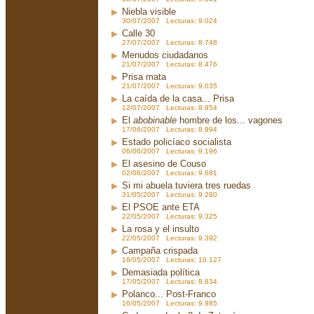
Niebla visible
30/07/2007 Lecturas: 9.024
Calle 30
27/07/2007 Lecturas: 8.748
Menudos ciudadanos
21/07/2007 Lecturas: 8.476
Prisa mata
21/07/2007 Lecturas: 9.035
La caída de la casa... Prisa
12/07/2007 Lecturas: 8.954
El
abobinable
hombre de los... vagones
17/06/2007 Lecturas: 8.994
Estado policíaco socialista
06/06/2007 Lecturas: 9.196
El asesino de Couso
02/06/2007 Lecturas: 9.681
Si mi abuela tuviera tres ruedas
31/05/2007 Lecturas: 9.280
El PSOE ante ETA
22/05/2007 Lecturas: 9.325
La rosa y el insulto
22/05/2007 Lecturas: 9.392
Campaña crispada
18/05/2007 Lecturas: 10.127
Demasiada política
17/05/2007 Lecturas: 8.834
Polanco... Post-Franco
16/05/2007 Lecturas: 9.985