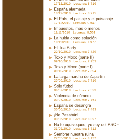
17/12/2010 Lecturas: 8.716
España alarmada
10/12/2010 Lecturas: 8.215
El País, el paisaje y el paisanaje
17/11/2010 Lecturas: 9.647
Impuestos, más o menos
11/11/2010 Lecturas: 8.503
La huida como solución
10/11/2010 Lecturas: 7.977
El Tea Party
22/10/2010 Lecturas: 7.429
Toxo y Moxo (parte II)
09/10/2010 Lecturas: 7.953
Toxo y Moxo (parte I)
09/10/2010 Lecturas: 7.894
La larga marcha de Zapa-tín
25/09/2010 Lecturas: 7.716
Sólo fútbol
06/07/2010 Lecturas: 7.523
Violencia de número
03/07/2010 Lecturas: 7.761
España se desangra
30/06/2010 Lecturas: 7.493
¡No Pasabán!
03/06/2010 Lecturas: 8.097
No te equivoques, yo soy del PSOE
31/05/2010 Lecturas: 8.712
Sembrar nuestra ruina
27/05/2010 Lecturas: 8.137