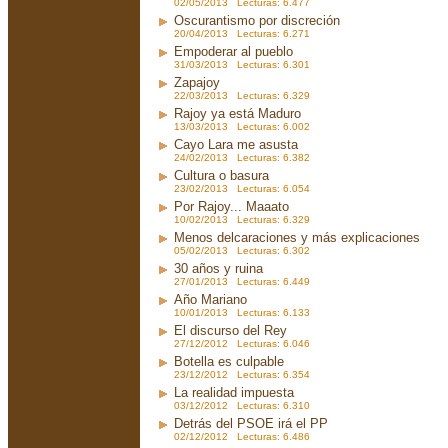
02/05/2013 Lecturas: 6.477
Oscurantismo por discreción
20/04/2013 Lecturas: 6.271
Empoderar al pueblo
31/03/2013 Lecturas: 6.301
Zapajoy
22/03/2013 Lecturas: 6.329
Rajoy ya está Maduro
13/03/2013 Lecturas: 6.002
Cayo Lara me asusta
24/02/2013 Lecturas: 6.382
Cultura o basura
23/02/2013 Lecturas: 6.054
Por Rajoy... Maaato
10/02/2013 Lecturas: 6.329
Menos delcaraciones y más explicaciones
05/02/2013 Lecturas: 6.302
30 años y ruina
27/01/2013 Lecturas: 6.449
Año Mariano
10/01/2013 Lecturas: 6.133
El discurso del Rey
27/12/2012 Lecturas: 6.046
Botella es culpable
23/12/2012 Lecturas: 6.354
La realidad impuesta
03/12/2012 Lecturas: 6.310
Detrás del PSOE irá el PP
02/12/2012 Lecturas: 6.486