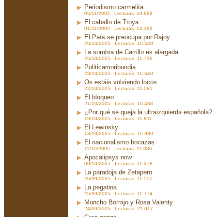
Periodismo carmelita
05/11/2005 Lecturas: 10.898
El caballo de Troya
01/11/2005 Lecturas: 12.199
El País se preocupa por Rajoy
26/10/2005 Lecturas: 10.549
La sombra de Carrillo es alargada
25/10/2005 Lecturas: 11.719
Politicamoribundia
23/10/2005 Lecturas: 10.649
Os estáis volviendo locos
22/10/2005 Lecturas: 11.081
El bloqueo
21/10/2005 Lecturas: 10.483
¿Por qué se queja la ultraizquierda española?
19/10/2005 Lecturas: 11.811
El Lewinsky
13/10/2005 Lecturas: 10.939
El nacionalismo bocazas
11/10/2005 Lecturas: 11.036
Apocalipsys now
09/10/2005 Lecturas: 11.278
La paradoja de Zetapero
26/09/2005 Lecturas: 11.555
La pegatina
25/09/2005 Lecturas: 11.774
Moncho Borrajo y Rosa Valenty
24/09/2005 Lecturas: 21.017