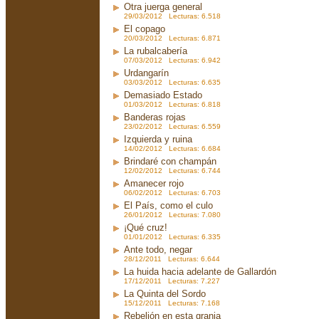
Otra juerga general
29/03/2012 Lecturas: 6.518
El copago
20/03/2012 Lecturas: 6.871
La rubalcabería
07/03/2012 Lecturas: 6.942
Urdangarín
03/03/2012 Lecturas: 6.635
Demasiado Estado
01/03/2012 Lecturas: 6.818
Banderas rojas
23/02/2012 Lecturas: 6.559
Izquierda y ruina
14/02/2012 Lecturas: 6.684
Brindaré con champán
12/02/2012 Lecturas: 6.744
Amanecer rojo
06/02/2012 Lecturas: 6.703
El País, como el culo
26/01/2012 Lecturas: 7.080
¡Qué cruz!
01/01/2012 Lecturas: 6.335
Ante todo, negar
28/12/2011 Lecturas: 6.644
La huida hacia adelante de Gallardón
17/12/2011 Lecturas: 7.227
La Quinta del Sordo
15/12/2011 Lecturas: 7.168
Rebelión en esta granja