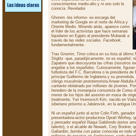
conocimientos medio-alto y ni uno solo le
conocía. Revelador.
Ghonim -les informo- se encarga del
marketing
de Google en el norte de África y
Oriente Medio. Mirando atrás, aparece como
el líder de los activistas que hace semanas
liquidaron en Egipto al presidente Mubarak a
través de las
redes sociales
.
Facebook
,
fundamentalmente.
Tras Gnomin,
Time
coloca en su lista al últim
Stiglitz -que,
paradójicamente
, no es español, n
Zapatero que descoyunta las cifras (
nosotros te
engañar a los españoles. Curiosamente, figuran 
futbolista del F.C. Barcelona o la presidenta de 
príncipe Guillermo de Inglaterra y su prometida,
clérigo musulmán prototerrorista Anwar Abdulla 
cantante idolatrado por millones de jóvenes. Po
heredero
de la
monarquía comunista
de Corea d
menor de los hijos del
asesino en masa
de orige
(realmente, Yuri Irsenovich Kim, nacido en Viat
siberiano próximo a Jabárovsk, en la antigua Un
Ni un español junto al actor Colin Firth, ganador
presentadora-actriz-productora Oprah Winfrey, qu
y
pensador
español Iñaqui Gabilondo (estos ame
talento
), o el alcalde de Newark, Cory Booker, 
Gallardón,
bomba con patas
conocida en todo e
millones de pesetas en
Ambiciones
, sede dora