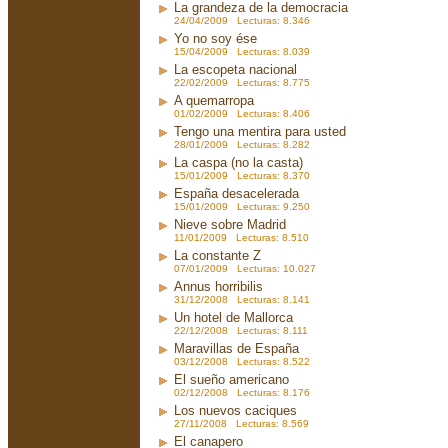
La grandeza de la democracia
24/04/2009 Lecturas: 8.346
Yo no soy ése
15/04/2009 Lecturas: 8.039
La escopeta nacional
22/02/2009 Lecturas: 8.775
A quemarropa
01/02/2009 Lecturas: 8.406
Tengo una mentira para usted
28/01/2009 Lecturas: 8.282
La caspa (no la casta)
15/01/2009 Lecturas: 8.370
España desacelerada
15/01/2009 Lecturas: 9.250
Nieve sobre Madrid
11/01/2009 Lecturas: 8.510
La constante Z
07/01/2009 Lecturas: 10.027
Annus horribilis
31/12/2008 Lecturas: 8.141
Un hotel de Mallorca
22/12/2008 Lecturas: 8.111
Maravillas de España
03/12/2008 Lecturas: 8.522
El sueño americano
02/12/2008 Lecturas: 8.176
Los nuevos caciques
27/11/2008 Lecturas: 8.569
El canapero