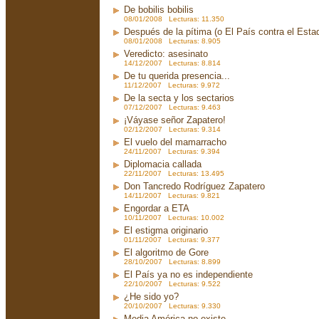
De bobilis bobilis
08/01/2008 Lecturas: 11.350
Después de la pítima (o El País contra el Est
08/01/2008 Lecturas: 8.905
Veredicto: asesinato
14/12/2007 Lecturas: 8.814
De tu querida presencia...
11/12/2007 Lecturas: 9.972
De la secta y los sectarios
07/12/2007 Lecturas: 9.463
¡Váyase señor Zapatero!
02/12/2007 Lecturas: 9.314
El vuelo del mamarracho
24/11/2007 Lecturas: 9.394
Diplomacia callada
22/11/2007 Lecturas: 13.495
Don Tancredo Rodríguez Zapatero
14/11/2007 Lecturas: 9.821
Engordar a ETA
10/11/2007 Lecturas: 10.002
El estigma originario
01/11/2007 Lecturas: 9.377
El algoritmo de Gore
28/10/2007 Lecturas: 8.899
El País ya no es independiente
22/10/2007 Lecturas: 9.522
¿He sido yo?
20/10/2007 Lecturas: 9.330
Media América no existe