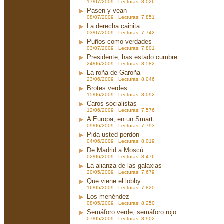
17/07/2009 Lecturas: 8.026
Pasen y vean
08/07/2009 Lecturas: 7.851
La derecha cainita
03/07/2009 Lecturas: 7.742
Puños como verdades
03/07/2009 Lecturas: 7.801
Presidente, has estado cumbre
24/06/2009 Lecturas: 8.582
La roña de Garoña
23/06/2009 Lecturas: 8.046
Brotes verdes
15/06/2009 Lecturas: 8.092
Caros socialistas
12/06/2009 Lecturas: 7.576
A Europa, en un Smart
09/06/2009 Lecturas: 7.793
Pida usted perdón
04/06/2009 Lecturas: 8.019
De Madrid a Moscú
02/06/2009 Lecturas: 8.476
La alianza de las galaxias
20/05/2009 Lecturas: 7.679
Que viene el lobby
16/05/2009 Lecturas: 7.820
Los menéndez
08/05/2009 Lecturas: 8.250
Semáforo verde, semáforo rojo
07/05/2009 Lecturas: 8.902