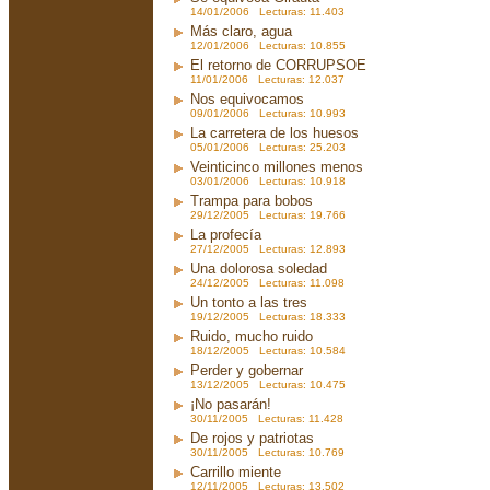
14/01/2006 Lecturas: 11.403
Más claro, agua
12/01/2006 Lecturas: 10.855
El retorno de CORRUPSOE
11/01/2006 Lecturas: 12.037
Nos equivocamos
09/01/2006 Lecturas: 10.993
La carretera de los huesos
05/01/2006 Lecturas: 25.203
Veinticinco millones menos
03/01/2006 Lecturas: 10.918
Trampa para bobos
29/12/2005 Lecturas: 19.766
La profecía
27/12/2005 Lecturas: 12.893
Una dolorosa soledad
24/12/2005 Lecturas: 11.098
Un tonto a las tres
19/12/2005 Lecturas: 18.333
Ruido, mucho ruido
18/12/2005 Lecturas: 10.584
Perder y gobernar
13/12/2005 Lecturas: 10.475
¡No pasarán!
30/11/2005 Lecturas: 11.428
De rojos y patriotas
30/11/2005 Lecturas: 10.769
Carrillo miente
12/11/2005 Lecturas: 13.502