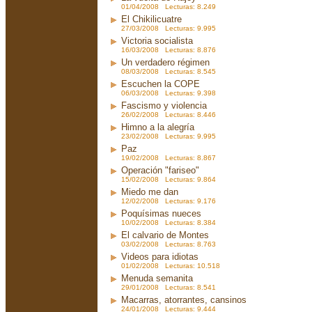
01/04/2008 Lecturas: 8.249
El Chikilicuatre
27/03/2008 Lecturas: 9.995
Victoria socialista
16/03/2008 Lecturas: 8.876
Un verdadero régimen
08/03/2008 Lecturas: 8.545
Escuchen la COPE
06/03/2008 Lecturas: 9.398
Fascismo y violencia
26/02/2008 Lecturas: 8.446
Himno a la alegría
23/02/2008 Lecturas: 9.995
Paz
19/02/2008 Lecturas: 8.867
Operación "fariseo"
15/02/2008 Lecturas: 9.864
Miedo me dan
12/02/2008 Lecturas: 9.176
Poquísimas nueces
10/02/2008 Lecturas: 8.384
El calvario de Montes
03/02/2008 Lecturas: 8.763
Videos para idiotas
01/02/2008 Lecturas: 10.518
Menuda semanita
29/01/2008 Lecturas: 8.541
Macarras, atorrantes, cansinos
24/01/2008 Lecturas: 9.444