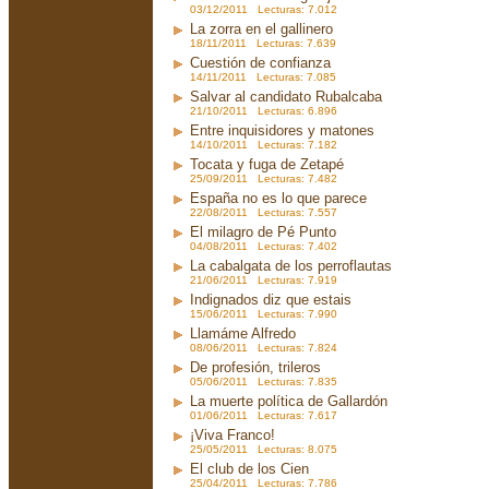
03/12/2011 Lecturas: 7.012
La zorra en el gallinero
18/11/2011 Lecturas: 7.639
Cuestión de confianza
14/11/2011 Lecturas: 7.085
Salvar al candidato Rubalcaba
21/10/2011 Lecturas: 6.896
Entre inquisidores y matones
14/10/2011 Lecturas: 7.182
Tocata y fuga de Zetapé
25/09/2011 Lecturas: 7.482
España no es lo que parece
22/08/2011 Lecturas: 7.557
El milagro de Pé Punto
04/08/2011 Lecturas: 7.402
La cabalgata de los perroflautas
21/06/2011 Lecturas: 7.919
Indignados diz que estais
15/06/2011 Lecturas: 7.990
Llamáme Alfredo
08/06/2011 Lecturas: 7.824
De profesión, trileros
05/06/2011 Lecturas: 7.835
La muerte política de Gallardón
01/06/2011 Lecturas: 7.617
¡Viva Franco!
25/05/2011 Lecturas: 8.075
El club de los Cien
25/04/2011 Lecturas: 7.786