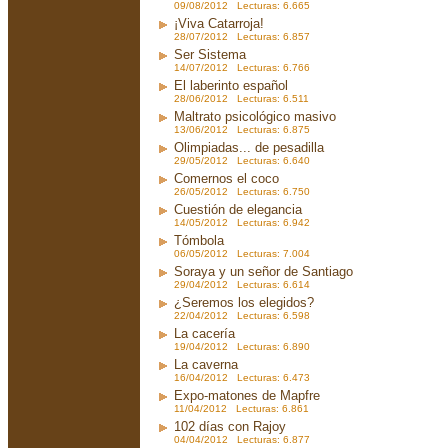
09/08/2012 Lecturas: 6.665
¡Viva Catarroja!
28/07/2012 Lecturas: 6.857
Ser Sistema
14/07/2012 Lecturas: 6.766
El laberinto español
28/06/2012 Lecturas: 6.511
Maltrato psicológico masivo
13/06/2012 Lecturas: 6.875
Olimpiadas... de pesadilla
29/05/2012 Lecturas: 6.640
Comernos el coco
26/05/2012 Lecturas: 6.750
Cuestión de elegancia
14/05/2012 Lecturas: 6.942
Tómbola
06/05/2012 Lecturas: 7.004
Soraya y un señor de Santiago
29/04/2012 Lecturas: 6.614
¿Seremos los elegidos?
22/04/2012 Lecturas: 6.598
La cacería
19/04/2012 Lecturas: 6.890
La caverna
16/04/2012 Lecturas: 6.473
Expo-matones de Mapfre
11/04/2012 Lecturas: 6.861
102 días con Rajoy
04/04/2012 Lecturas: 6.877