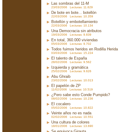
Las sombras del 11-M
23/03/2006 Lecturas: 11.629
De bote en bote... botellón
22/03/2006 Lecturas: 10.359
Botellón y embotellamiento
22/03/2006 Lecturas: 10.134
Una Democracia sin atributos
19/03/2006 Lecturas: 9.839
En total, 360.000 viviendas
05/03/2006 Lecturas: 9.702
Todos fuimos heridos en Rodilla Herida
03/03/2006 Lecturas: 15.224
El talento de España
28/02/2006 Lecturas: 9.562
Izquierda y gramática
25/02/2006 Lecturas: 9.626
Abu Ghraib
23/02/2006 Lecturas: 10.013
El papelón de ZP
11/02/2006 Lecturas: 10.519
¿Pero sabe esto Conde Pumpido?
08/02/2006 Lecturas: 10.236
El cocalero
05/02/2006 Lecturas: 10.822
Veinte años no es nada
02/02/2006 Lecturas: 10.551
Una cultura de colores
18/01/2006 Lecturas: 13.690
Se equivoca Girauta