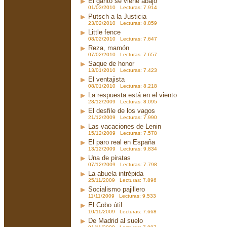
El garito se viene abajo
01/03/2010 Lecturas: 7.914
Putsch a la Justicia
23/02/2010 Lecturas: 8.859
Little fence
08/02/2010 Lecturas: 7.647
Reza, mamón
07/02/2010 Lecturas: 7.657
Saque de honor
13/01/2010 Lecturas: 7.423
El ventajista
08/01/2010 Lecturas: 8.218
La respuesta está en el viento
28/12/2009 Lecturas: 8.095
El desfile de los vagos
21/12/2009 Lecturas: 7.990
Las vacaciones de Lenin
15/12/2009 Lecturas: 7.578
El paro real en España
13/12/2009 Lecturas: 9.834
Una de piratas
07/12/2009 Lecturas: 7.798
La abuela intrépida
25/11/2009 Lecturas: 7.896
Socialismo pajillero
11/11/2009 Lecturas: 9.533
El Cobo útil
10/11/2009 Lecturas: 7.668
De Madrid al suelo