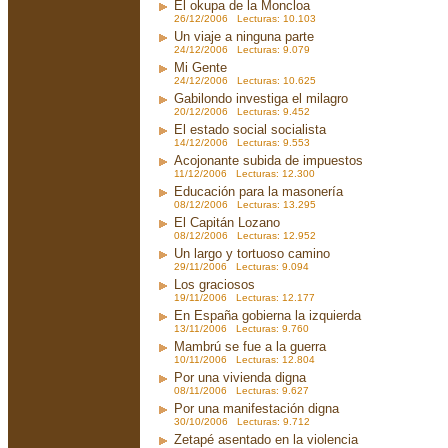
El okupa de la Moncloa
26/12/2006 Lecturas: 10.103
Un viaje a ninguna parte
24/12/2006 Lecturas: 9.079
Mi Gente
24/12/2006 Lecturas: 10.625
Gabilondo investiga el milagro
20/12/2006 Lecturas: 9.452
El estado social socialista
14/12/2006 Lecturas: 9.553
Acojonante subida de impuestos
11/12/2006 Lecturas: 12.300
Educación para la masonería
08/12/2006 Lecturas: 13.295
El Capitán Lozano
08/12/2006 Lecturas: 12.952
Un largo y tortuoso camino
29/11/2006 Lecturas: 9.094
Los graciosos
19/11/2006 Lecturas: 12.177
En España gobierna la izquierda
13/11/2006 Lecturas: 9.760
Mambrú se fue a la guerra
10/11/2006 Lecturas: 12.804
Por una vivienda digna
08/11/2006 Lecturas: 9.627
Por una manifestación digna
30/10/2006 Lecturas: 9.712
Zetapé asentado en la violencia