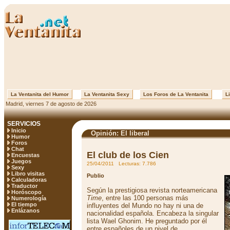
La Ventanita del Humor
La Ventanita Sexy
Los Foros de La Ventanita
Li
Madrid, viernes 7 de agosto de 2026
SERVICIOS
Inicio
Opinión: El liberal
Humor
Foros
Chat
El club de los Cien
Encuestas
Juegos
25/04/2011 Lecturas: 7.786
Sexy
Libro visitas
Publio
Calculadoras
Traductor
Según la prestigiosa revista norteamericana
Horóscopo
Time
, entre las 100 personas más
Numerología
El tiempo
influyentes del Mundo no hay ni una de
Enlázanos
nacionalidad española. Encabeza la singular
lista Wael Ghonim. He preguntado por él
entre españoles de un nivel de