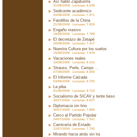
Así habló Zapatustra
31/08/2009 Lecturas: 8.038
Sedicente académico
24/08/2009 Lecturas: 7.871
Farolillos de la China
21/08/2009 Lecturas: 7.833
Engaño masivo
19/08/2009 Lecturas: 7.789
El decretazo de Zetapé
18/08/2009 Lecturas: 7.417
Nuestra Cultura por los suelos
15/08/2009 Lecturas: 7.878
Vacaciones reales
10/08/2009 Lecturas: 8.214
Strauss, Perle, Camps....
07/08/2009 Lecturas: 8.450
El Informe Calzada
03/08/2009 Lecturas: 8.755
La piba
01/08/2009 Lecturas: 8.710
Socialismo de SICAV y tente tieso
30/07/2009 Lecturas: 8.627
Diplomacia sin tino
30/07/2009 Lecturas: 7.885
Cerco al Partido Popular
24/07/2009 Lecturas: 7.541
Carnicería de Estado
22/07/2009 Lecturas: 7.792
Mirando hacia atrás sin ira