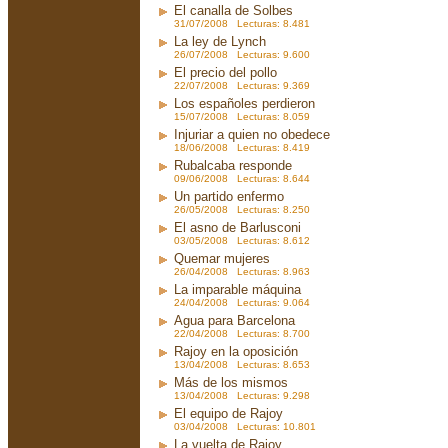
El canalla de Solbes
31/07/2008 Lecturas: 8.481
La ley de Lynch
26/07/2008 Lecturas: 9.600
El precio del pollo
22/07/2008 Lecturas: 9.369
Los españoles perdieron
15/07/2008 Lecturas: 8.059
Injuriar a quien no obedece
18/06/2008 Lecturas: 8.419
Rubalcaba responde
09/06/2008 Lecturas: 8.644
Un partido enfermo
26/05/2008 Lecturas: 8.250
El asno de Barlusconi
03/05/2008 Lecturas: 8.612
Quemar mujeres
26/04/2008 Lecturas: 8.963
La imparable máquina
24/04/2008 Lecturas: 9.064
Agua para Barcelona
22/04/2008 Lecturas: 8.700
Rajoy en la oposición
13/04/2008 Lecturas: 8.653
Más de los mismos
13/04/2008 Lecturas: 9.298
El equipo de Rajoy
03/04/2008 Lecturas: 10.801
La vuelta de Rajoy