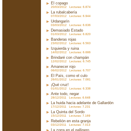
El copago
20/03/2012 Lecturas: 6.874
La rubalcabería
07/03/2012 Lecturas: 6.944
Urdangarín
03/03/2012 Lecturas: 6.636
Demasiado Estado
01/03/2012 Lecturas: 6.820
Banderas rojas
23/02/2012 Lecturas: 6.563
Izquierda y ruina
14/02/2012 Lecturas: 6.686
Brindaré con champán
12/02/2012 Lecturas: 6.745
Amanecer rojo
06/02/2012 Lecturas: 6.707
El País, como el culo
26/01/2012 Lecturas: 7.081
¡Qué cruz!
01/01/2012 Lecturas: 6.338
Ante todo, negar
28/12/2011 Lecturas: 6.648
La huida hacia adelante de Gallardón
17/12/2011 Lecturas: 7.231
La Quinta del Sordo
15/12/2011 Lecturas: 7.169
Rebelión en esta granja
03/12/2011 Lecturas: 7.013
La zorra en el gallinero