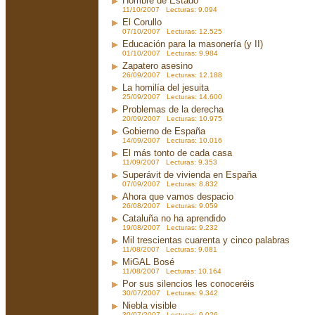
Hombre de Estado
11/10/2007 Lecturas: 9.094
El Corullo
07/10/2007 Lecturas: 12.525
Educación para la masonería (y II)
01/10/2007 Lecturas: 9.984
Zapatero asesino
26/09/2007 Lecturas: 12.188
La homilía del jesuita
25/09/2007 Lecturas: 14.600
Problemas de la derecha
20/09/2007 Lecturas: 10.975
Gobierno de España
14/09/2007 Lecturas: 10.016
El más tonto de cada casa
11/09/2007 Lecturas: 9.353
Superávit de vivienda en España
07/09/2007 Lecturas: 8.832
Ahora que vamos despacio
26/08/2007 Lecturas: 9.059
Cataluña no ha aprendido
19/08/2007 Lecturas: 9.232
Mil trescientas cuarenta y cinco palabras
11/08/2007 Lecturas: 9.081
MiGAL Bosé
11/08/2007 Lecturas: 10.164
Por sus silencios les conoceréis
30/07/2007 Lecturas: 9.342
Niebla visible
30/07/2007 Lecturas: 9.026