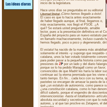
inicio de la legislatura.
Hace unos días se preguntaba en su editorial
¡Cómo hemos llegado a ésto!
.
Libertad Digital
El caso es que lo hacía antes exactamente
de haber llegado aunque, al final, llegamos o,
más exactamente, nos llegó el PSOE. ¿A
qué? Se estará usted preguntando, amable
lector, pues a la presentación definitiva en el 
España del proyecto para un nuevo estatuto par
en llamarlo machaconamente, incluso cuando ha
hemos llegado, poco a poco y
degenerando
, dir
El
estatut
ha nacido de la manera más atrabilia
solamente el interés –y supongo que respaldo- 
catalana, unos la han votado totalmente convenc
para poder pasar a la pequeña historia como padr
presiones de
Z
P
por un lado y del diario falangi
porque se lo ha pedido Maragall como un favor;
convencidos de que
Madrit
les haría la labor su
continuar así la eterna jeremiada que les viene
tanto tiempo. En fin... cada loco con su tema, qu
pasteleo se encargan de amasar la pasta de la 
qué ¿un
estatuto de autonomía
, como parece su
¿una
constitución
catalana, como lo han denomi
difícil saberlo, porque el engendro de doscient
intervencionistas -hasta el totalitarismo- artícul
absoluta oscuridad y secretismo con que lo ro
autores, y al que tan proclive es Zetapero, el de
instigador.