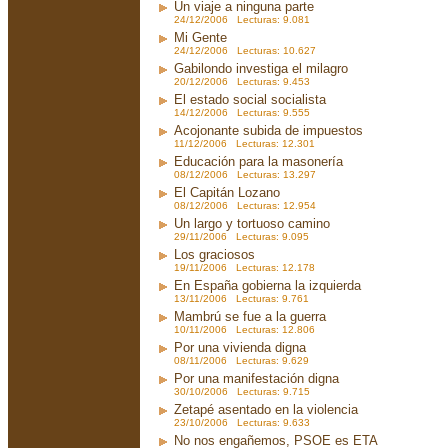
Un viaje a ninguna parte
24/12/2006 Lecturas: 9.081
Mi Gente
24/12/2006 Lecturas: 10.627
Gabilondo investiga el milagro
20/12/2006 Lecturas: 9.453
El estado social socialista
14/12/2006 Lecturas: 9.555
Acojonante subida de impuestos
11/12/2006 Lecturas: 12.301
Educación para la masonería
08/12/2006 Lecturas: 13.297
El Capitán Lozano
08/12/2006 Lecturas: 12.954
Un largo y tortuoso camino
29/11/2006 Lecturas: 9.095
Los graciosos
19/11/2006 Lecturas: 12.178
En España gobierna la izquierda
13/11/2006 Lecturas: 9.761
Mambrú se fue a la guerra
10/11/2006 Lecturas: 12.806
Por una vivienda digna
08/11/2006 Lecturas: 9.629
Por una manifestación digna
30/10/2006 Lecturas: 9.715
Zetapé asentado en la violencia
23/10/2006 Lecturas: 9.633
No nos engañemos, PSOE es ETA