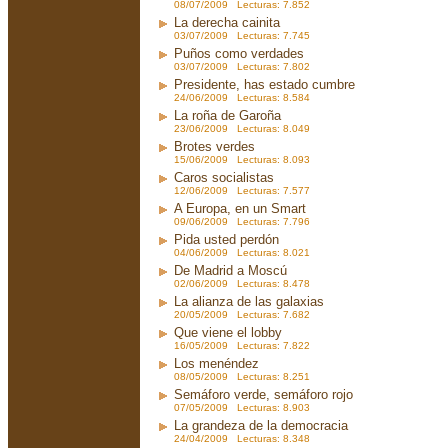
08/07/2009 Lecturas: 7.852
La derecha cainita
03/07/2009 Lecturas: 7.745
Puños como verdades
03/07/2009 Lecturas: 7.802
Presidente, has estado cumbre
24/06/2009 Lecturas: 8.584
La roña de Garoña
23/06/2009 Lecturas: 8.049
Brotes verdes
15/06/2009 Lecturas: 8.093
Caros socialistas
12/06/2009 Lecturas: 7.577
A Europa, en un Smart
09/06/2009 Lecturas: 7.796
Pida usted perdón
04/06/2009 Lecturas: 8.021
De Madrid a Moscú
02/06/2009 Lecturas: 8.478
La alianza de las galaxias
20/05/2009 Lecturas: 7.682
Que viene el lobby
16/05/2009 Lecturas: 7.822
Los menéndez
08/05/2009 Lecturas: 8.251
Semáforo verde, semáforo rojo
07/05/2009 Lecturas: 8.903
La grandeza de la democracia
24/04/2009 Lecturas: 8.348