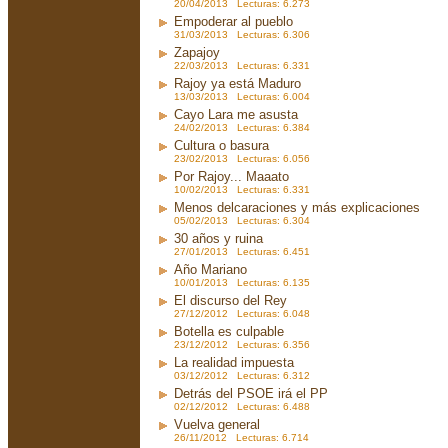
20/04/2013 Lecturas: 6.273
Empoderar al pueblo
31/03/2013 Lecturas: 6.306
Zapajoy
22/03/2013 Lecturas: 6.331
Rajoy ya está Maduro
13/03/2013 Lecturas: 6.004
Cayo Lara me asusta
24/02/2013 Lecturas: 6.384
Cultura o basura
23/02/2013 Lecturas: 6.056
Por Rajoy... Maaato
10/02/2013 Lecturas: 6.331
Menos delcaraciones y más explicaciones
05/02/2013 Lecturas: 6.304
30 años y ruina
27/01/2013 Lecturas: 6.451
Año Mariano
10/01/2013 Lecturas: 6.135
El discurso del Rey
27/12/2012 Lecturas: 6.048
Botella es culpable
23/12/2012 Lecturas: 6.356
La realidad impuesta
03/12/2012 Lecturas: 6.312
Detrás del PSOE irá el PP
02/12/2012 Lecturas: 6.488
Vuelva general
26/11/2012 Lecturas: 6.714