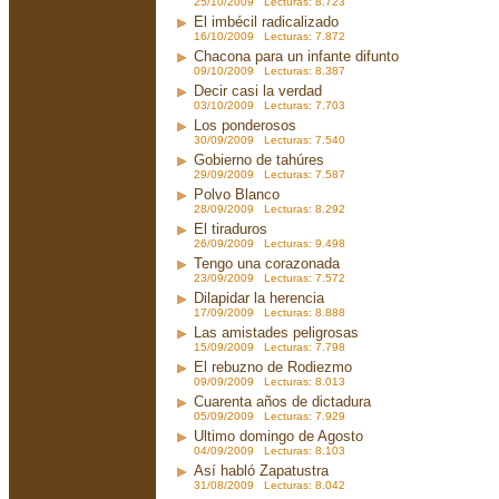
25/10/2009 Lecturas: 8.723
El imbécil radicalizado
16/10/2009 Lecturas: 7.872
Chacona para un infante difunto
09/10/2009 Lecturas: 8.387
Decir casi la verdad
03/10/2009 Lecturas: 7.703
Los ponderosos
30/09/2009 Lecturas: 7.540
Gobierno de tahúres
29/09/2009 Lecturas: 7.587
Polvo Blanco
28/09/2009 Lecturas: 8.292
El tiraduros
26/09/2009 Lecturas: 9.498
Tengo una corazonada
23/09/2009 Lecturas: 7.572
Dilapidar la herencia
17/09/2009 Lecturas: 8.888
Las amistades peligrosas
15/09/2009 Lecturas: 7.798
El rebuzno de Rodiezmo
09/09/2009 Lecturas: 8.013
Cuarenta años de dictadura
05/09/2009 Lecturas: 7.929
Ultimo domingo de Agosto
04/09/2009 Lecturas: 8.103
Así habló Zapatustra
31/08/2009 Lecturas: 8.042