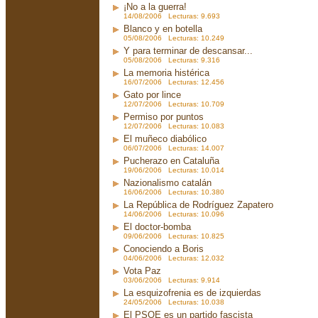
¡No a la guerra!
14/08/2006 Lecturas: 9.693
Blanco y en botella
05/08/2006 Lecturas: 10.249
Y para terminar de descansar...
05/08/2006 Lecturas: 9.316
La memoria histérica
16/07/2006 Lecturas: 12.456
Gato por lince
12/07/2006 Lecturas: 10.709
Permiso por puntos
12/07/2006 Lecturas: 10.083
El muñeco diabólico
06/07/2006 Lecturas: 14.007
Pucherazo en Cataluña
19/06/2006 Lecturas: 10.014
Nazionalismo catalán
16/06/2006 Lecturas: 10.380
La República de Rodríguez Zapatero
14/06/2006 Lecturas: 10.096
El doctor-bomba
09/06/2006 Lecturas: 10.825
Conociendo a Boris
04/06/2006 Lecturas: 12.032
Vota Paz
03/06/2006 Lecturas: 9.914
La esquizofrenia es de izquierdas
24/05/2006 Lecturas: 10.038
El PSOE es un partido fascista