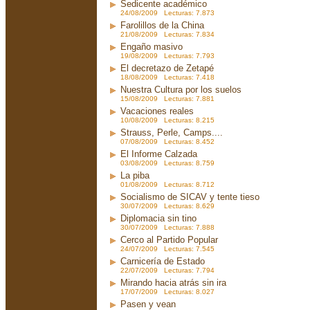
Sedicente académico
24/08/2009 Lecturas: 7.873
Farolillos de la China
21/08/2009 Lecturas: 7.834
Engaño masivo
19/08/2009 Lecturas: 7.793
El decretazo de Zetapé
18/08/2009 Lecturas: 7.418
Nuestra Cultura por los suelos
15/08/2009 Lecturas: 7.881
Vacaciones reales
10/08/2009 Lecturas: 8.215
Strauss, Perle, Camps....
07/08/2009 Lecturas: 8.452
El Informe Calzada
03/08/2009 Lecturas: 8.759
La piba
01/08/2009 Lecturas: 8.712
Socialismo de SICAV y tente tieso
30/07/2009 Lecturas: 8.629
Diplomacia sin tino
30/07/2009 Lecturas: 7.888
Cerco al Partido Popular
24/07/2009 Lecturas: 7.545
Carnicería de Estado
22/07/2009 Lecturas: 7.794
Mirando hacia atrás sin ira
17/07/2009 Lecturas: 8.027
Pasen y vean