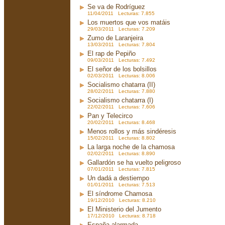
Se va de Rodríguez
11/04/2011 Lecturas: 7.855
Los muertos que vos matáis
29/03/2011 Lecturas: 7.209
Zumo de Laranjeira
13/03/2011 Lecturas: 7.804
El rap de Pepiño
09/03/2011 Lecturas: 7.492
El señor de los bolsillos
02/03/2011 Lecturas: 8.006
Socialismo chatarra (II)
28/02/2011 Lecturas: 7.880
Socialismo chatarra (I)
22/02/2011 Lecturas: 7.606
Pan y Telecirco
20/02/2011 Lecturas: 8.468
Menos rollos y más sindéresis
15/02/2011 Lecturas: 8.802
La larga noche de la chamosa
02/02/2011 Lecturas: 8.890
Gallardón se ha vuelto peligroso
07/01/2011 Lecturas: 7.815
Un dadá a destiempo
01/01/2011 Lecturas: 7.513
El síndrome Chamosa
19/12/2010 Lecturas: 8.210
El Ministerio del Jumento
17/12/2010 Lecturas: 8.718
España alarmada