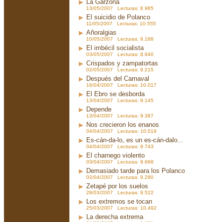
La Garzona
13/05/2007 Lecturas: 8.985
El suicidio de Polanco
11/05/2007 Lecturas: 10.555
Añoralgias
10/05/2007 Lecturas: 9.188
El imbécil socialista
03/05/2007 Lecturas: 8.940
Crispados y zampatortas
02/05/2007 Lecturas: 9.215
Después del Carnaval
16/04/2007 Lecturas: 10.017
El Ebro se desborda
13/04/2007 Lecturas: 9.145
Depende
13/04/2007 Lecturas: 9.387
Nos crecieron los enanos
04/04/2007 Lecturas: 10.019
Es-cán-da-lo, es un es-cán-dalo...
04/04/2007 Lecturas: 9.743
El charnego violento
03/04/2007 Lecturas: 9.668
Demasiado tarde para los Polanco
02/04/2007 Lecturas: 9.290
Zetapé por los suelos
28/03/2007 Lecturas: 9.522
Los extremos se tocan
25/03/2007 Lecturas: 10.492
La derecha extrema