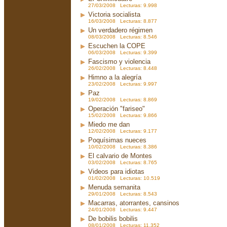
27/03/2008 Lecturas: 9.998
Victoria socialista
16/03/2008 Lecturas: 8.877
Un verdadero régimen
08/03/2008 Lecturas: 8.546
Escuchen la COPE
06/03/2008 Lecturas: 9.399
Fascismo y violencia
26/02/2008 Lecturas: 8.448
Himno a la alegría
23/02/2008 Lecturas: 9.997
Paz
19/02/2008 Lecturas: 8.869
Operación "fariseo"
15/02/2008 Lecturas: 9.866
Miedo me dan
12/02/2008 Lecturas: 9.177
Poquísimas nueces
10/02/2008 Lecturas: 8.386
El calvario de Montes
03/02/2008 Lecturas: 8.765
Videos para idiotas
01/02/2008 Lecturas: 10.519
Menuda semanita
29/01/2008 Lecturas: 8.543
Macarras, atorrantes, cansinos
24/01/2008 Lecturas: 9.447
De bobilis bobilis
08/01/2008 Lecturas: 11.352