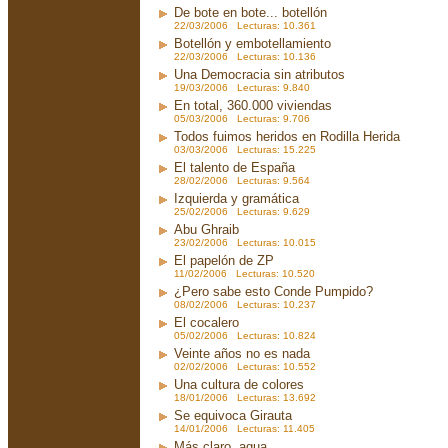
De bote en bote... botellón
22/03/2006 Lecturas: 10.361
Botellón y embotellamiento
22/03/2006 Lecturas: 10.136
Una Democracia sin atributos
19/03/2006 Lecturas: 9.840
En total, 360.000 viviendas
05/03/2006 Lecturas: 9.706
Todos fuimos heridos en Rodilla Herida
03/03/2006 Lecturas: 15.225
El talento de España
28/02/2006 Lecturas: 9.564
Izquierda y gramática
25/02/2006 Lecturas: 9.629
Abu Ghraib
23/02/2006 Lecturas: 10.015
El papelón de ZP
11/02/2006 Lecturas: 10.520
¿Pero sabe esto Conde Pumpido?
08/02/2006 Lecturas: 10.237
El cocalero
05/02/2006 Lecturas: 10.824
Veinte años no es nada
02/02/2006 Lecturas: 10.552
Una cultura de colores
18/01/2006 Lecturas: 13.692
Se equivoca Girauta
14/01/2006 Lecturas: 11.405
Más claro, agua