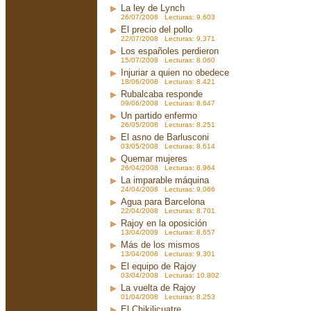
La ley de Lynch
26/07/2008 Lecturas: 9.603
El precio del pollo
22/07/2008 Lecturas: 9.371
Los españoles perdieron
15/07/2008 Lecturas: 8.060
Injuriar a quien no obedece
18/06/2008 Lecturas: 8.421
Rubalcaba responde
09/06/2008 Lecturas: 8.647
Un partido enfermo
26/05/2008 Lecturas: 8.251
El asno de Barlusconi
03/05/2008 Lecturas: 8.614
Quemar mujeres
26/04/2008 Lecturas: 8.964
La imparable máquina
24/04/2008 Lecturas: 9.066
Agua para Barcelona
22/04/2008 Lecturas: 8.701
Rajoy en la oposición
13/04/2008 Lecturas: 8.657
Más de los mismos
13/04/2008 Lecturas: 9.301
El equipo de Rajoy
03/04/2008 Lecturas: 10.802
La vuelta de Rajoy
01/04/2008 Lecturas: 8.253
El Chikilicuatre