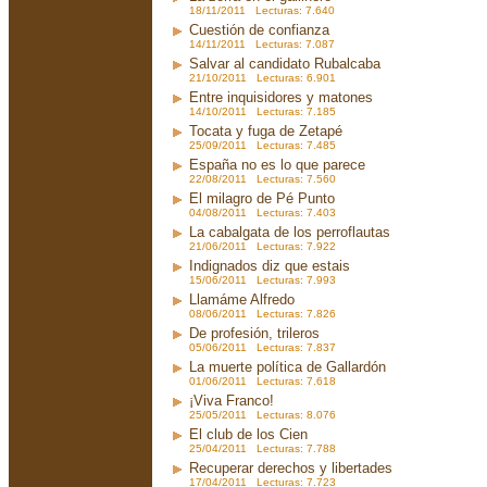
18/11/2011 Lecturas: 7.640
Cuestión de confianza
14/11/2011 Lecturas: 7.087
Salvar al candidato Rubalcaba
21/10/2011 Lecturas: 6.901
Entre inquisidores y matones
14/10/2011 Lecturas: 7.185
Tocata y fuga de Zetapé
25/09/2011 Lecturas: 7.485
España no es lo que parece
22/08/2011 Lecturas: 7.560
El milagro de Pé Punto
04/08/2011 Lecturas: 7.403
La cabalgata de los perroflautas
21/06/2011 Lecturas: 7.922
Indignados diz que estais
15/06/2011 Lecturas: 7.993
Llamáme Alfredo
08/06/2011 Lecturas: 7.826
De profesión, trileros
05/06/2011 Lecturas: 7.837
La muerte política de Gallardón
01/06/2011 Lecturas: 7.618
¡Viva Franco!
25/05/2011 Lecturas: 8.076
El club de los Cien
25/04/2011 Lecturas: 7.788
Recuperar derechos y libertades
17/04/2011 Lecturas: 7.723