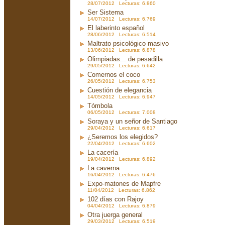
28/07/2012 Lecturas: 6.860
Ser Sistema
14/07/2012 Lecturas: 6.769
El laberinto español
28/06/2012 Lecturas: 6.514
Maltrato psicológico masivo
13/06/2012 Lecturas: 6.878
Olimpiadas... de pesadilla
29/05/2012 Lecturas: 6.642
Comernos el coco
26/05/2012 Lecturas: 6.753
Cuestión de elegancia
14/05/2012 Lecturas: 6.947
Tómbola
06/05/2012 Lecturas: 7.008
Soraya y un señor de Santiago
29/04/2012 Lecturas: 6.617
¿Seremos los elegidos?
22/04/2012 Lecturas: 6.602
La cacería
19/04/2012 Lecturas: 6.892
La caverna
16/04/2012 Lecturas: 6.476
Expo-matones de Mapfre
11/04/2012 Lecturas: 6.862
102 días con Rajoy
04/04/2012 Lecturas: 6.879
Otra juerga general
29/03/2012 Lecturas: 6.519