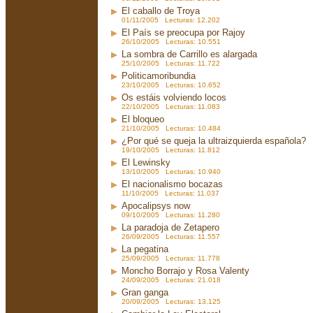
El caballo de Troya
01/11/2005 Lecturas: 12.202
El País se preocupa por Rajoy
26/10/2005 Lecturas: 10.551
La sombra de Carrillo es alargada
25/10/2005 Lecturas: 11.722
Politicamoribundia
23/10/2005 Lecturas: 10.652
Os estáis volviendo locos
22/10/2005 Lecturas: 11.083
El bloqueo
21/10/2005 Lecturas: 10.484
¿Por qué se queja la ultraizquierda española?
19/10/2005 Lecturas: 11.812
El Lewinsky
13/10/2005 Lecturas: 10.940
El nacionalismo bocazas
11/10/2005 Lecturas: 11.037
Apocalipsys now
09/10/2005 Lecturas: 11.280
La paradoja de Zetapero
26/09/2005 Lecturas: 11.557
La pegatina
25/09/2005 Lecturas: 11.778
Moncho Borrajo y Rosa Valenty
24/09/2005 Lecturas: 21.018
Gran ganga
20/09/2005 Lecturas: 13.125