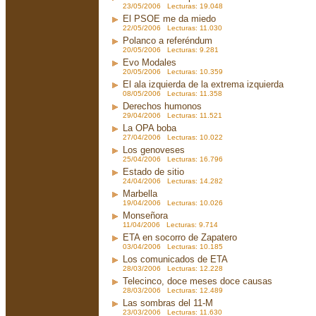
23/05/2006 Lecturas: 19.048
El PSOE me da miedo
22/05/2006 Lecturas: 11.030
Polanco a referéndum
20/05/2006 Lecturas: 9.281
Evo Modales
20/05/2006 Lecturas: 10.359
El ala izquierda de la extrema izquierda
08/05/2006 Lecturas: 11.358
Derechos humonos
29/04/2006 Lecturas: 11.521
La OPA boba
27/04/2006 Lecturas: 10.022
Los genoveses
25/04/2006 Lecturas: 16.796
Estado de sitio
24/04/2006 Lecturas: 14.282
Marbella
19/04/2006 Lecturas: 10.026
Monseñora
11/04/2006 Lecturas: 9.714
ETA en socorro de Zapatero
03/04/2006 Lecturas: 10.185
Los comunicados de ETA
28/03/2006 Lecturas: 12.228
Telecinco, doce meses doce causas
28/03/2006 Lecturas: 12.489
Las sombras del 11-M
23/03/2006 Lecturas: 11.630