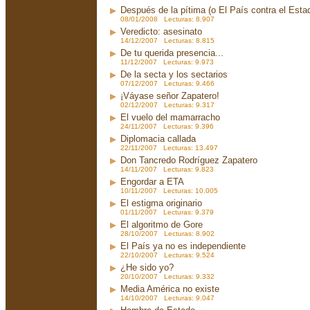
Después de la pítima (o El País contra el Est
08/01/2008 Lecturas: 8.907
Veredicto: asesinato
14/12/2007 Lecturas: 8.815
De tu querida presencia...
11/12/2007 Lecturas: 9.973
De la secta y los sectarios
07/12/2007 Lecturas: 9.466
¡Váyase señor Zapatero!
02/12/2007 Lecturas: 9.317
El vuelo del mamarracho
24/11/2007 Lecturas: 9.396
Diplomacia callada
22/11/2007 Lecturas: 13.497
Don Tancredo Rodríguez Zapatero
14/11/2007 Lecturas: 9.823
Engordar a ETA
10/11/2007 Lecturas: 10.005
El estigma originario
01/11/2007 Lecturas: 9.379
El algoritmo de Gore
28/10/2007 Lecturas: 8.902
El País ya no es independiente
22/10/2007 Lecturas: 9.524
¿He sido yo?
20/10/2007 Lecturas: 9.332
Media América no existe
14/10/2007 Lecturas: 9.047