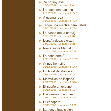
Yo no soy ése
15/04/2009 Lecturas: 8.042
La escopeta nacional
22/02/2009 Lecturas: 8.777
A quemarropa
01/02/2009 Lecturas: 8.408
Tengo una mentira para usted
28/01/2009 Lecturas: 8.284
La caspa (no la casta)
15/01/2009 Lecturas: 8.371
España desacelerada
15/01/2009 Lecturas: 9.254
Nieve sobre Madrid
11/01/2009 Lecturas: 8.511
La constante Z
07/01/2009 Lecturas: 10.029
Annus horribilis
31/12/2008 Lecturas: 8.143
Un hotel de Mallorca
22/12/2008 Lecturas: 8.112
Maravillas de España
03/12/2008 Lecturas: 8.524
El sueño americano
02/12/2008 Lecturas: 8.177
Los nuevos caciques
27/11/2008 Lecturas: 8.570
El canapero
13/11/2008 Lecturas: 8.805
La nueva Inquisición