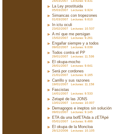
24/03/2007 Lecturas: 9.431
La Ley prostituida
05/03/2007 Lecturas: 9.924
Simancas con tropezones
01/03/2007 Lecturas: 9.610
In ictu oculi
23/02/2007 Lecturas: 10.537
A mí que me persigan
15/02/2007 Lecturas: 9.261
Engañar siempre y a todos
09/02/2007 Lecturas: 9.039
Todos contra el PP
29/01/2007 Lecturas: 11.536
El okupa-mocho
26/01/2007 Lecturas: 9.641
Será por cordones
21/01/2007 Lecturas: 9.165
Carrillo y sus razones
19/01/2007 Lecturas: 11.158
Fascistas
14/01/2007 Lecturas: 9.533
Zetapé de las JONS
13/01/2007 Lecturas: 10.007
Demagogos e ineptos sin solución
09/01/2007 Lecturas: 9.145
ETA da una bofETAda a zETApé
05/01/2007 Lecturas: 9.486
El okupa de la Moncloa
26/12/2006 Lecturas: 10.105