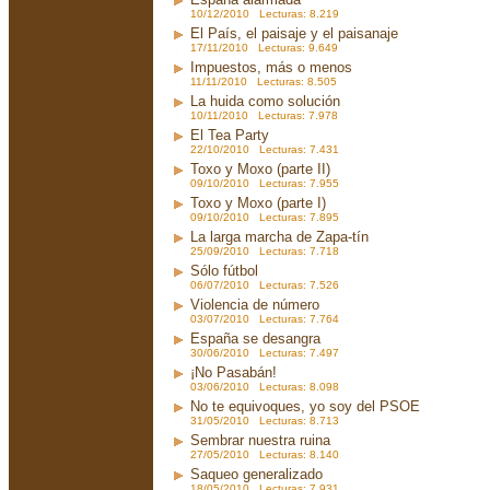
10/12/2010 Lecturas: 8.219
El País, el paisaje y el paisanaje
17/11/2010 Lecturas: 9.649
Impuestos, más o menos
11/11/2010 Lecturas: 8.505
La huida como solución
10/11/2010 Lecturas: 7.978
El Tea Party
22/10/2010 Lecturas: 7.431
Toxo y Moxo (parte II)
09/10/2010 Lecturas: 7.955
Toxo y Moxo (parte I)
09/10/2010 Lecturas: 7.895
La larga marcha de Zapa-tín
25/09/2010 Lecturas: 7.718
Sólo fútbol
06/07/2010 Lecturas: 7.526
Violencia de número
03/07/2010 Lecturas: 7.764
España se desangra
30/06/2010 Lecturas: 7.497
¡No Pasabán!
03/06/2010 Lecturas: 8.098
No te equivoques, yo soy del PSOE
31/05/2010 Lecturas: 8.713
Sembrar nuestra ruina
27/05/2010 Lecturas: 8.140
Saqueo generalizado
18/05/2010 Lecturas: 7.931