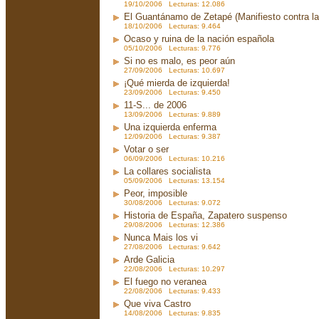
19/10/2006 Lecturas: 12.086
El Guantánamo de Zetapé (Manifiesto contra la 
18/10/2006 Lecturas: 9.464
Ocaso y ruina de la nación española
05/10/2006 Lecturas: 9.776
Si no es malo, es peor aún
27/09/2006 Lecturas: 10.697
¡Qué mierda de izquierda!
23/09/2006 Lecturas: 9.450
11-S... de 2006
13/09/2006 Lecturas: 9.889
Una izquierda enferma
12/09/2006 Lecturas: 9.387
Votar o ser
06/09/2006 Lecturas: 10.216
La collares socialista
05/09/2006 Lecturas: 13.154
Peor, imposible
30/08/2006 Lecturas: 9.072
Historia de España, Zapatero suspenso
29/08/2006 Lecturas: 12.386
Nunca Mais los vi
27/08/2006 Lecturas: 9.642
Arde Galicia
22/08/2006 Lecturas: 10.297
El fuego no veranea
22/08/2006 Lecturas: 9.433
Que viva Castro
14/08/2006 Lecturas: 9.835