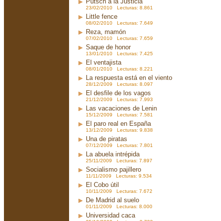
Putsch a la Justicia
23/02/2010 Lecturas: 8.861
Little fence
08/02/2010 Lecturas: 7.649
Reza, mamón
07/02/2010 Lecturas: 7.659
Saque de honor
13/01/2010 Lecturas: 7.425
El ventajista
08/01/2010 Lecturas: 8.221
La respuesta está en el viento
28/12/2009 Lecturas: 8.097
El desfile de los vagos
21/12/2009 Lecturas: 7.993
Las vacaciones de Lenin
15/12/2009 Lecturas: 7.581
El paro real en España
13/12/2009 Lecturas: 9.838
Una de piratas
07/12/2009 Lecturas: 7.801
La abuela intrépida
25/11/2009 Lecturas: 7.897
Socialismo pajillero
11/11/2009 Lecturas: 9.534
El Cobo útil
10/11/2009 Lecturas: 7.672
De Madrid al suelo
01/11/2009 Lecturas: 8.000
Universidad caca