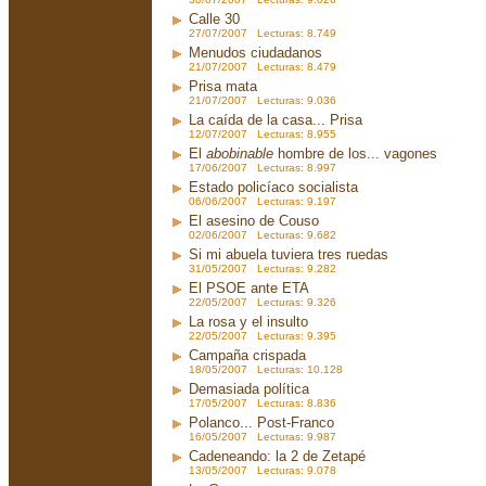
Calle 30
27/07/2007 Lecturas: 8.749
Menudos ciudadanos
21/07/2007 Lecturas: 8.479
Prisa mata
21/07/2007 Lecturas: 9.036
La caída de la casa... Prisa
12/07/2007 Lecturas: 8.955
El
abobinable
hombre de los... vagones
17/06/2007 Lecturas: 8.997
Estado policíaco socialista
06/06/2007 Lecturas: 9.197
El asesino de Couso
02/06/2007 Lecturas: 9.682
Si mi abuela tuviera tres ruedas
31/05/2007 Lecturas: 9.282
El PSOE ante ETA
22/05/2007 Lecturas: 9.326
La rosa y el insulto
22/05/2007 Lecturas: 9.395
Campaña crispada
18/05/2007 Lecturas: 10.128
Demasiada política
17/05/2007 Lecturas: 8.836
Polanco... Post-Franco
16/05/2007 Lecturas: 9.987
Cadeneando: la 2 de Zetapé
13/05/2007 Lecturas: 9.078