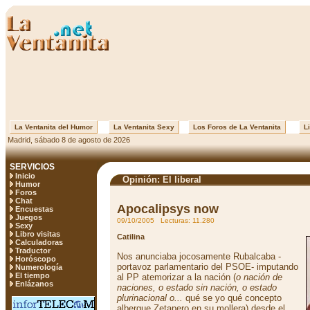
La Ventanita del Humor
La Ventanita Sexy
Los Foros de La Ventanita
Li
Madrid, sábado 8 de agosto de 2026
SERVICIOS
Inicio
Opinión: El liberal
Humor
Foros
Chat
Apocalipsys now
Encuestas
Juegos
09/10/2005 Lecturas: 11.280
Sexy
Libro visitas
Catilina
Calculadoras
Traductor
Nos anunciaba jocosamente Rubalcaba -
Horóscopo
portavoz parlamentario del PSOE- imputando
Numerología
El tiempo
al PP atemorizar a la nación (
o nación de
Enlázanos
naciones, o estado sin nación, o estado
plurinacional o...
qué se yo qué concepto
albergue Zetapero en su mollera) desde el