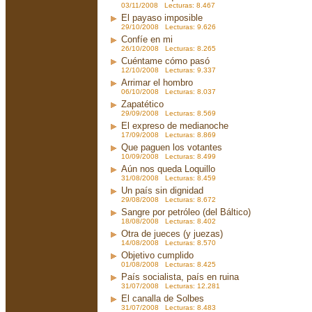
03/11/2008 Lecturas: 8.467
El payaso imposible
29/10/2008 Lecturas: 9.626
Confíe en mi
26/10/2008 Lecturas: 8.265
Cuéntame cómo pasó
12/10/2008 Lecturas: 9.337
Arrimar el hombro
06/10/2008 Lecturas: 8.037
Zapatético
29/09/2008 Lecturas: 8.569
El expreso de medianoche
17/09/2008 Lecturas: 8.869
Que paguen los votantes
10/09/2008 Lecturas: 8.499
Aún nos queda Loquillo
31/08/2008 Lecturas: 8.459
Un país sin dignidad
29/08/2008 Lecturas: 8.672
Sangre por petróleo (del Báltico)
18/08/2008 Lecturas: 8.402
Otra de jueces (y juezas)
14/08/2008 Lecturas: 8.570
Objetivo cumplido
01/08/2008 Lecturas: 8.425
País socialista, país en ruina
31/07/2008 Lecturas: 12.281
El canalla de Solbes
31/07/2008 Lecturas: 8.483