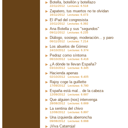
Botella, botellón y botellazo
22/11/2012 Lecturas: 6.518
Zapatero, tus muertos no te olvidan
16/11/2012 Lecturas: 6.473
El iPad del congresista
10/11/2012 Lecturas: 6.392
Ana Botella y sus "segundos"
09/11/2012 Lecturas: 6.235
Diálogo, sosiego, moderación... y paro
06/11/2012 Lecturas: 7.214
Los abuelos de Gómez
24/10/2012 Lecturas: 6.374
Pedraz como síntoma
06/10/2012 Lecturas: 6.416
¿A dónde te llevan España?
03/10/2012 Lecturas: 6.345
Hacienda apenas
02/10/2012 Lecturas: 6.405
Rajoy coge la guillette
17/09/2012 Lecturas: 6.780
España está mal... de la cabeza
12/09/2012 Lecturas: 6.687
Que alguien (nos) intervenga
28/08/2012 Lecturas: 6.669
La sentina del chivo
12/08/2012 Lecturas: 6.897
Una izquierda aberroncha
09/08/2012 Lecturas: 6.668
¡Viva Catarroja!