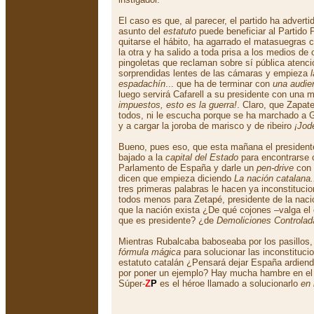
El caso es que, al parecer, el partido ha advert
asunto del
estatuto
puede beneficiar al Partido 
quitarse el hábito, ha agarrado el matasuegras
la otra y ha salido a toda prisa a los medios d
pingoletas que reclaman sobre sí pública atenci
sorprendidas lentes de las cámaras y empieza
espadachín
... que ha de terminar con
una audie
luego servirá Cafarell a su presidente con una
impuestos, esto es la guerra!
. Claro, que Zapat
todos, ni le escucha porque se ha marchado a Ga
y a cargar la joroba de marisco y de ribeiro
¡Jod
Bueno, pues eso, que esta mañana el president
bajado a la
capital del Estado
para encontrarse c
Parlamento de España y darle un
pen-drive
con 
dicen que empieza diciendo
La nación catalana.
tres primeras palabras le hacen ya inconstitucion
todos menos para Zetapé, presidente de la naci
que la nación exista ¿De qué cojones –valga el
que es presidente? ¿de
Demoliciones Controlad
Mientras Rubalcaba baboseaba por los pasillos
fórmula mágica
para solucionar las inconstituci
estatuto catalán ¿Pensará dejar España ardiendo
por poner un ejemplo? Hay mucha hambre en el
Súper-
Z
P
es el héroe llamado a solucionarlo
en