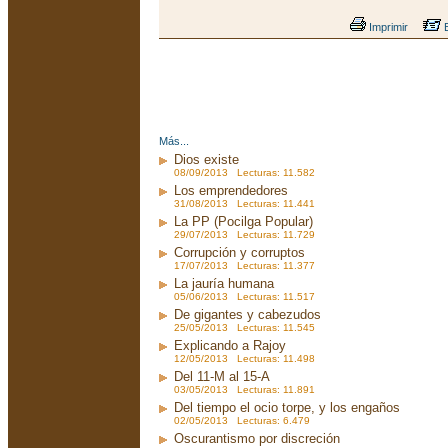
Imprimir
E
Más...
Dios existe
08/09/2013 Lecturas: 11.582
Los emprendedores
31/08/2013 Lecturas: 11.441
La PP (Pocilga Popular)
29/07/2013 Lecturas: 11.729
Corrupción y corruptos
17/07/2013 Lecturas: 11.377
La jauría humana
05/06/2013 Lecturas: 11.517
De gigantes y cabezudos
25/05/2013 Lecturas: 11.545
Explicando a Rajoy
12/05/2013 Lecturas: 11.498
Del 11-M al 15-A
03/05/2013 Lecturas: 11.891
Del tiempo el ocio torpe, y los engaños
02/05/2013 Lecturas: 6.479
Oscurantismo por discreción