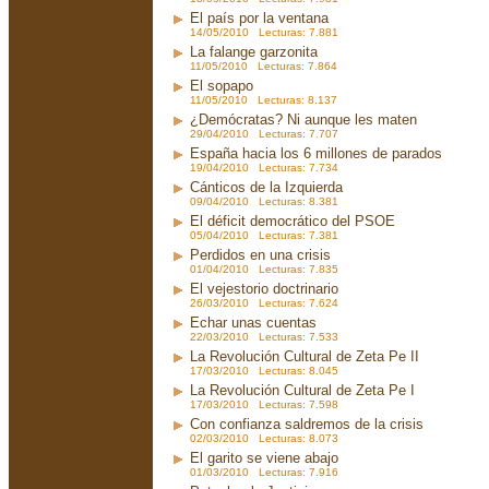
El país por la ventana
14/05/2010 Lecturas: 7.881
La falange garzonita
11/05/2010 Lecturas: 7.864
El sopapo
11/05/2010 Lecturas: 8.137
¿Demócratas? Ni aunque les maten
29/04/2010 Lecturas: 7.707
España hacia los 6 millones de parados
19/04/2010 Lecturas: 7.734
Cánticos de la Izquierda
09/04/2010 Lecturas: 8.381
El déficit democrático del PSOE
05/04/2010 Lecturas: 7.381
Perdidos en una crisis
01/04/2010 Lecturas: 7.835
El vejestorio doctrinario
26/03/2010 Lecturas: 7.624
Echar unas cuentas
22/03/2010 Lecturas: 7.533
La Revolución Cultural de Zeta Pe II
17/03/2010 Lecturas: 8.045
La Revolución Cultural de Zeta Pe I
17/03/2010 Lecturas: 7.598
Con confianza saldremos de la crisis
02/03/2010 Lecturas: 8.073
El garito se viene abajo
01/03/2010 Lecturas: 7.916