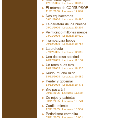
12/01/2006 Lecturas: 10.859
El retorno de CORRUPSOE
11/01/2006 Lecturas: 12.040
Nos equivocamos
09/01/2006 Lecturas: 10.996
La carretera de los huesos
05/01/2006 Lecturas: 25.204
Veinticinco millones menos
03/01/2006 Lecturas: 10.920
Trampa para bobos
29/12/2005 Lecturas: 19.767
La profecía
27/12/2005 Lecturas: 12.895
Una dolorosa soledad
24/12/2005 Lecturas: 11.100
Un tonto a las tres
19/12/2005 Lecturas: 18.336
Ruido, mucho ruido
18/12/2005 Lecturas: 10.585
Perder y gobernar
13/12/2005 Lecturas: 10.476
¡No pasarán!
30/11/2005 Lecturas: 11.429
De rojos y patriotas
30/11/2005 Lecturas: 10.770
Carrillo miente
12/11/2005 Lecturas: 13.506
Periodismo carmelita
05/11/2005 Lecturas: 10.901