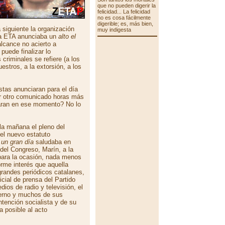
que no pueden digerir la
felicidad... La felicidad
no es cosa fácilmente
digerible; es, más bien,
 siguiente la organización
muy indigesta
rda ETA anunciaba un
alto el
alcance no acierto a
puede finalizar lo
 criminales se refiere (a los
estros, a la extorsión, a los
stas anunciaran para el día
r otro comunicado horas más
isaran en ese momento? No lo
la mañana el pleno del
el nuevo estatuto
un gran día
saludaba en
 del Congreso, Marín, a la
para la ocasión, nada menos
rme interés que aquella
grandes periódicos catalanes,
cial de prensa del Partido
ios de radio y televisión, el
bierno y muchos de sus
ntención socialista y de su
a posible al acto