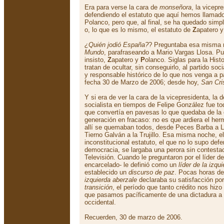
Era para verse la cara de
monseñora
, la vicepr
defendiendo el estatuto que aquí hemos llamado
Polanco, pero que, al final, se ha quedado sim
o, lo que es lo mismo, el estatuto de
Z
apatero 
¿Quién jodió España?
? Preguntaba esa misma 
Mundo
, parafraseando a Mario Vargas Llosa. 
insisto,
Z
apatero y
P
olanco. Siglas para la His
tratan de ocultar, sin conseguirlo, al partido soc
y responsable histórico de lo que nos venga a pa
fecha 30 de Marzo de 2006; desde hoy,
San Cri
Y si era de ver la cara de la vicepresidenta, la 
socialista en tiempos de Felipe González fue 
que convertía en pavesas lo que quedaba de la c
generación en fracaso: no es que ardiera el he
allí se quemaban todos, desde Peces Barba a Le
Tierno Galván a la Trujillo. Esa misma noche, el
inconstitucional estatuto, el que no lo supo defe
democracia, se largaba una perora sin contesta
Televisión. Cuando le preguntaron por el líder d
encarcelado- le definió como un
líder de la izqu
establecido un
discurso de paz
. Pocas horas d
izquierda aberzale
declaraba su satisfacción po
transición
, el período que tanto crédito nos hizo
que pasamos pacíficamente de una dictadura a 
occidental.
Recuerden, 30 de marzo de 2006.