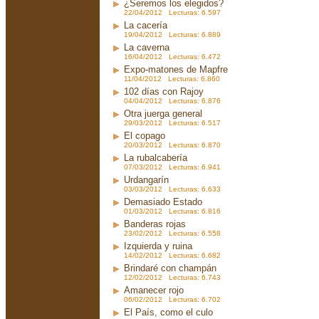
¿Seremos los elegidos?
22/04/2012 Lecturas: 6.597
La cacería
19/04/2012 Lecturas: 6.889
La caverna
16/04/2012 Lecturas: 6.472
Expo-matones de Mapfre
11/04/2012 Lecturas: 6.860
102 días con Rajoy
04/04/2012 Lecturas: 6.876
Otra juerga general
29/03/2012 Lecturas: 6.517
El copago
20/03/2012 Lecturas: 6.870
La rubalcabería
07/03/2012 Lecturas: 6.941
Urdangarín
03/03/2012 Lecturas: 6.633
Demasiado Estado
01/03/2012 Lecturas: 6.816
Banderas rojas
23/02/2012 Lecturas: 6.558
Izquierda y ruina
14/02/2012 Lecturas: 6.682
Brindaré con champán
12/02/2012 Lecturas: 6.743
Amanecer rojo
06/02/2012 Lecturas: 6.702
El País, como el culo