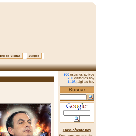
bro de Visitas
Juegos
930
usuarios activos
750
visitantes hoy
1.103
páginas hoy
Buscar
Frase célebre hoy
Son tantos los mortales