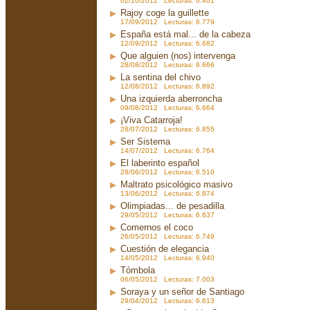
02/10/2012 Lecturas: 6.401
Rajoy coge la guillette
17/09/2012 Lecturas: 6.779
España está mal... de la cabeza
12/09/2012 Lecturas: 6.682
Que alguien (nos) intervenga
28/08/2012 Lecturas: 6.666
La sentina del chivo
12/08/2012 Lecturas: 6.892
Una izquierda aberroncha
09/08/2012 Lecturas: 6.664
¡Viva Catarroja!
28/07/2012 Lecturas: 6.855
Ser Sistema
14/07/2012 Lecturas: 6.764
El laberinto español
28/06/2012 Lecturas: 6.510
Maltrato psicológico masivo
13/06/2012 Lecturas: 6.874
Olimpiadas... de pesadilla
29/05/2012 Lecturas: 6.637
Comernos el coco
26/05/2012 Lecturas: 6.749
Cuestión de elegancia
14/05/2012 Lecturas: 6.940
Tómbola
06/05/2012 Lecturas: 7.003
Soraya y un señor de Santiago
29/04/2012 Lecturas: 6.613