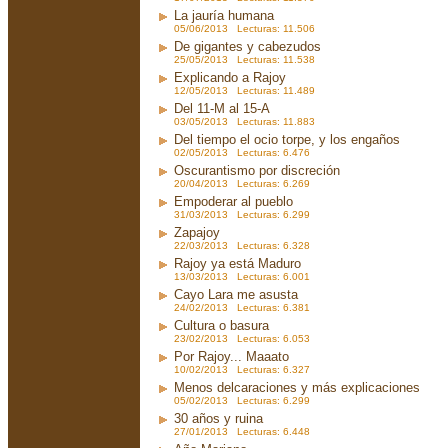
La jauría humana
05/06/2013 Lecturas: 11.506
De gigantes y cabezudos
25/05/2013 Lecturas: 11.538
Explicando a Rajoy
12/05/2013 Lecturas: 11.489
Del 11-M al 15-A
03/05/2013 Lecturas: 11.883
Del tiempo el ocio torpe, y los engaños
02/05/2013 Lecturas: 6.476
Oscurantismo por discreción
20/04/2013 Lecturas: 6.269
Empoderar al pueblo
31/03/2013 Lecturas: 6.299
Zapajoy
22/03/2013 Lecturas: 6.328
Rajoy ya está Maduro
13/03/2013 Lecturas: 6.001
Cayo Lara me asusta
24/02/2013 Lecturas: 6.381
Cultura o basura
23/02/2013 Lecturas: 6.053
Por Rajoy... Maaato
10/02/2013 Lecturas: 6.327
Menos delcaraciones y más explicaciones
05/02/2013 Lecturas: 6.299
30 años y ruina
27/01/2013 Lecturas: 6.448