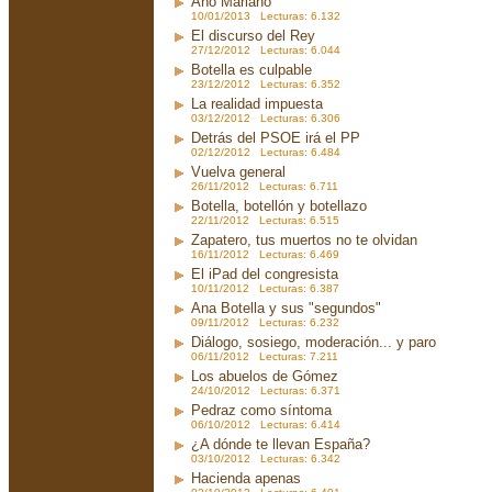
Año Mariano
10/01/2013 Lecturas: 6.132
El discurso del Rey
27/12/2012 Lecturas: 6.044
Botella es culpable
23/12/2012 Lecturas: 6.352
La realidad impuesta
03/12/2012 Lecturas: 6.306
Detrás del PSOE irá el PP
02/12/2012 Lecturas: 6.484
Vuelva general
26/11/2012 Lecturas: 6.711
Botella, botellón y botellazo
22/11/2012 Lecturas: 6.515
Zapatero, tus muertos no te olvidan
16/11/2012 Lecturas: 6.469
El iPad del congresista
10/11/2012 Lecturas: 6.387
Ana Botella y sus "segundos"
09/11/2012 Lecturas: 6.232
Diálogo, sosiego, moderación... y paro
06/11/2012 Lecturas: 7.211
Los abuelos de Gómez
24/10/2012 Lecturas: 6.371
Pedraz como síntoma
06/10/2012 Lecturas: 6.414
¿A dónde te llevan España?
03/10/2012 Lecturas: 6.342
Hacienda apenas