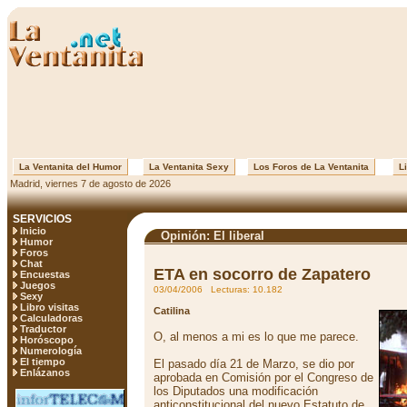
La Ventanita del Humor
La Ventanita Sexy
Los Foros de La Ventanita
Li
Madrid, viernes 7 de agosto de 2026
SERVICIOS
Inicio
Opinión: El liberal
Humor
Foros
Chat
ETA en socorro de Zapatero
Encuestas
Juegos
03/04/2006 Lecturas: 10.182
Sexy
Libro visitas
Catilina
Calculadoras
Traductor
O, al menos a mi es lo que me parece.
Horóscopo
Numerología
El tiempo
El pasado día 21 de Marzo, se dio por
Enlázanos
aprobada en Comisión por el Congreso de
los Diputados una modificación
anticonstitucional del nuevo Estatuto de