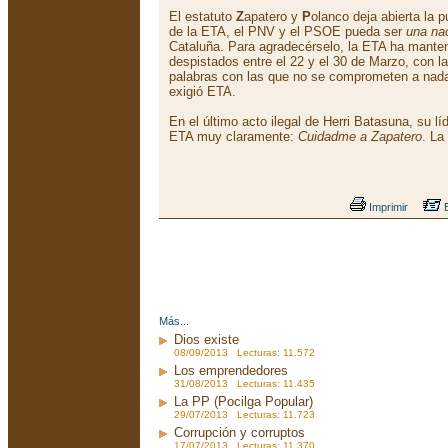
El estatuto
Z
apatero y
P
olanco deja abierta la p
de la ETA, el PNV y el PSOE pueda ser
una na
Cataluña. Para agradecérselo, la ETA ha manten
despistados entre el 22 y el 30 de Marzo, con l
palabras con las que no se comprometen a nada
exigió ETA.
En el último acto ilegal de Herri Batasuna, su lí
ETA muy claramente:
Cuidadme a Zapatero
. La
Imprimir
E
Más...
Dios existe
08/09/2013 Lecturas: 11.572
Los emprendedores
31/08/2013 Lecturas: 11.435
La PP (Pocilga Popular)
29/07/2013 Lecturas: 11.723
Corrupción y corruptos
17/07/2013 Lecturas: 11.370