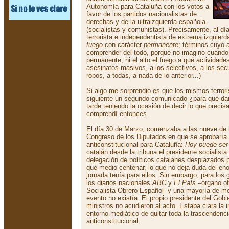
Autonomía para Cataluña con los votos a
favor de los partidos nacionalistas de
derechas y de la ultraizquierda española
(socialistas y comunistas). Precisamente, al día
terrorista e independentista de extrema izquie
fuego
con carácter
permanente
; términos cuyo 
comprender del todo, porque no imagino cuando 
permanente, ni el alto el fuego a qué actividades
asesinatos masivos, a los selectivos, a los secu
robos, a todas, a nada de lo anterior...)
Si algo me sorprendió es que los mismos terrori
siguiente un segundo comunicado ¿para qué da
tarde teniendo la ocasión de decir lo que prec
comprendí entonces.
El día 30 de Marzo, comenzaba a las nueve de 
Congreso de los Diputados en que se aprobaría 
anticonstitucional para Cataluña:
Hoy puede ser 
catalán desde la tribuna el presidente socialista
delegación de políticos catalanes desplazados 
que medio centenar, lo que no deja duda del eno
jornada tenía para ellos. Sin embargo, para los 
los diarios nacionales
ABC
y
El País
–órgano ofi
Socialista Obrero Español- y una mayoría de med
evento no existía. El propio presidente del Go
ministros no acudieron al acto. Estaba clara la i
entorno mediático de quitar toda la trascendenci
anticonstitucional.