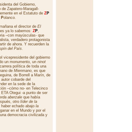
esidenta del Gobierno,
 de Zapatero-Maragall-
plemente en el Estatuto de
Z
P
y
P
olanco.
mañana el director de
El
Pues ya lo sabemos:
Z
P
,
toria –con mayúsculas- que
ialista, verdadero protagonista
rtir de ahora. Y recuerden la
spín del País
.
del vicepresidente del gobierno
todo un monumento, un
ninot
arrera política de toda una
rmano de
Mienmano
, es que
guina, de Borrell a Marín, de
 autor cobarde del
nder en la sede de la
ción –cómo no- en Telecinco
e ETA Otegui -a punto de ser
ierda aberzale
que había
espués, otro
líder de la
r haber echado abajo
la
 ganar en el Mundo y por el
una democracia civilizada y