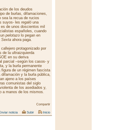
ación de los deudos
tipo de burlas, difamaciones,
 sea la recua de rucios
os suyos- les
regaló
una
o es de unos doscientos mil
cialistas españoles, cuando
n un
pelotazo
lo pegan en
 Sexta
ahora paga.
callejero protagonizado por
s de la ultraizquierda
SOE en su deriva
ial parcial –según los casos- y
ita, y la burla permanente
 figura de un régimen fascista
 difamación y la burla pública,
tan ajeno a los países
as comunistas del siglo
iolenta de los asediados y,
ado a manos de los mismos.
Compartir
nviar noticia
Subir
Inicio