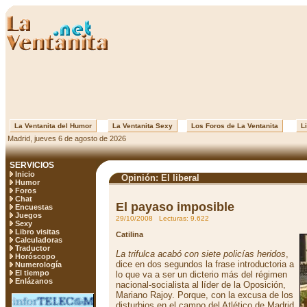
La Ventanita del Humor
La Ventanita Sexy
Los Foros de La Ventanita
Li
Madrid, jueves 6 de agosto de 2026
SERVICIOS
Inicio
Opinión: El liberal
Humor
Foros
Chat
El payaso imposible
Encuestas
Juegos
29/10/2008 Lecturas: 9.622
Sexy
Libro visitas
Catilina
Calculadoras
Traductor
La trifulca acabó con siete policías heridos
,
Horóscopo
dice en dos segundos la frase introductoria a
Numerología
El tiempo
lo que va a ser un dicterio más del régimen
Enlázanos
nacional-socialista al líder de la Oposición,
Mariano Rajoy. Porque, con la excusa de los
disturbios en el campo del Atlético de Madrid