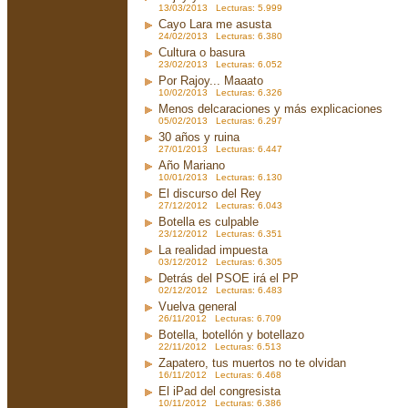
13/03/2013 Lecturas: 5.999
Cayo Lara me asusta
24/02/2013 Lecturas: 6.380
Cultura o basura
23/02/2013 Lecturas: 6.052
Por Rajoy... Maaato
10/02/2013 Lecturas: 6.326
Menos delcaraciones y más explicaciones
05/02/2013 Lecturas: 6.297
30 años y ruina
27/01/2013 Lecturas: 6.447
Año Mariano
10/01/2013 Lecturas: 6.130
El discurso del Rey
27/12/2012 Lecturas: 6.043
Botella es culpable
23/12/2012 Lecturas: 6.351
La realidad impuesta
03/12/2012 Lecturas: 6.305
Detrás del PSOE irá el PP
02/12/2012 Lecturas: 6.483
Vuelva general
26/11/2012 Lecturas: 6.709
Botella, botellón y botellazo
22/11/2012 Lecturas: 6.513
Zapatero, tus muertos no te olvidan
16/11/2012 Lecturas: 6.468
El iPad del congresista
10/11/2012 Lecturas: 6.386