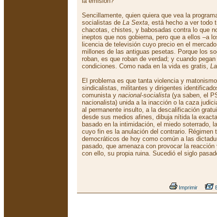
la emisión?
Sencillamente, quien quiera que vea la program
socialistas de
La Sexta
, está hecho a ver todo 
chacotas, chistes, y babosadas contra lo que no
ineptos que nos gobierna, pero que a ellos –a l
licencia de televisión cuyo precio en el mercad
millones de las antiguas pesetas. Porque los so
roban, es que roban de verdad; y cuando pega
condiciones. Como nada en la vida es gratis,
La
El problema es que tanta violencia y matonismo 
sindicalistas, militantes y dirigentes identificado
comunista y
nacional-socialista
(ya saben, el P
nacionalista) unida a la inacción o la caza judic
al permanente insulto, a la descalificación gratu
desde sus medios afines, dibuja nítida la exacta
basado en la intimidación, el miedo soterrado, la
cuyo fin es la anulación del contrario. Régimen 
democráticos de hoy como común a las dictadur
pasado, que amenaza con provocar la reacción v
con ello, su propia ruina. Sucedió el siglo pas
Imprimir
E