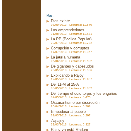
Más...
Dios existe
08/09/2013 Lecturas: 11.570
Los emprendedores
31/08/2013 Lecturas: 11.431
La PP (Pocilga Popular)
29/07/2013 Lecturas: 11.722
Corrupción y corruptos
17/07/2013 Lecturas: 11.367
La jauría humana
05/06/2013 Lecturas: 11.502
De gigantes y cabezudos
25/05/2013 Lecturas: 11.536
Explicando a Rajoy
12/05/2013 Lecturas: 11.487
Del 11-M al 15-A
03/05/2013 Lecturas: 11.882
Del tiempo el ocio torpe, y los engaños
02/05/2013 Lecturas: 6.475
Oscurantismo por discreción
20/04/2013 Lecturas: 6.268
Empoderar al pueblo
31/03/2013 Lecturas: 6.297
Zapajoy
22/03/2013 Lecturas: 6.327
Rajoy ya está Maduro