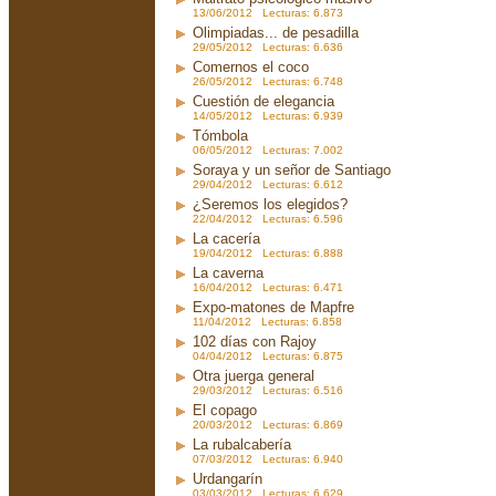
13/06/2012 Lecturas: 6.873
Olimpiadas... de pesadilla
29/05/2012 Lecturas: 6.636
Comernos el coco
26/05/2012 Lecturas: 6.748
Cuestión de elegancia
14/05/2012 Lecturas: 6.939
Tómbola
06/05/2012 Lecturas: 7.002
Soraya y un señor de Santiago
29/04/2012 Lecturas: 6.612
¿Seremos los elegidos?
22/04/2012 Lecturas: 6.596
La cacería
19/04/2012 Lecturas: 6.888
La caverna
16/04/2012 Lecturas: 6.471
Expo-matones de Mapfre
11/04/2012 Lecturas: 6.858
102 días con Rajoy
04/04/2012 Lecturas: 6.875
Otra juerga general
29/03/2012 Lecturas: 6.516
El copago
20/03/2012 Lecturas: 6.869
La rubalcabería
07/03/2012 Lecturas: 6.940
Urdangarín
03/03/2012 Lecturas: 6.629