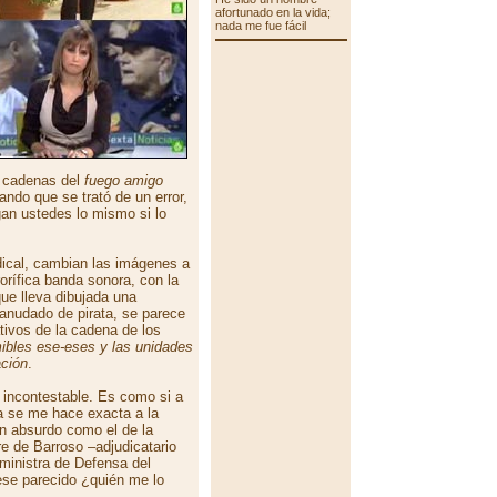
afortunado en la vida;
nada me fue fácil
as cadenas del
fuego amigo
gando que se trató de un error,
an ustedes lo mismo si lo
dical, cambian las imágenes a
rorífica banda sonora, con la
ue lleva dibujada una
 anudado de pirata, se parece
ativos de la cadena de los
mibles ese-eses y las unidades
ación
.
 incontestable. Es como si a
sa se me hace exacta a la
n absurdo como el de la
re de Barroso –adjudicatario
ministra de Defensa del
 ese parecido ¿quién me lo