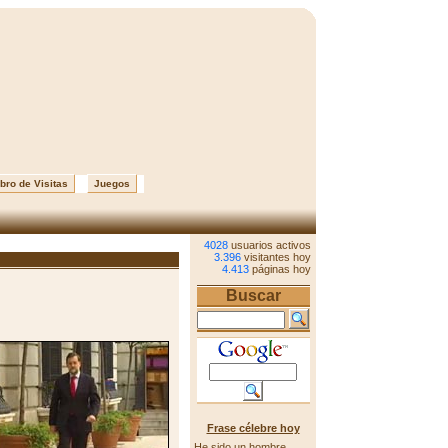
bro de Visitas
Juegos
4028
usuarios activos
3.396
visitantes hoy
4.413
páginas hoy
Buscar
Frase célebre hoy
He sido un hombre