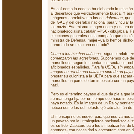
Es así como la cadena ha elaborado la relación
al desenlace que verdaderamente busca. Y así 
imágenes correlativas a las del
doberman
, que 
del GAL y del desfalco nacional para vincular l
los nazis. Esa misma imagen negra y oscura de
nacional-socialista catalán –PSC- dibujaba al P
elecciones generales en la campaña que dirigió,
ministra de Defensa, mujer –ya lo hemos dicho-
como todo se relaciona con todo?
Como a los hinchas atléticos
–sigue el relato-
n
comenzaron las agresiones
. Suponemos que de 
marselleses según lo cuentan los sectarios, ech
aficionados españoles.
Para la UEFA, sin emba
imagen no era de una calavera sino de un paya
prestar su guionista a la UEFA para que sacara d
marsellés un parecido tan imposible con un pa
nazi.
Pero es el término payaso el que da pie a que 
se mantenga fija por un tiempo que hace imposib
haya notado. Es la imagen de un Rajoy sonriente
noticia como las del nefasto ejército alemán de H
El mensaje no es nuevo, para qué nos vamos a 
un payaso por la ultraizquierda nacional-social
es su líder Zapatero para los simpatizantes de 
entonces- esa necesidad y apresuramiento en di