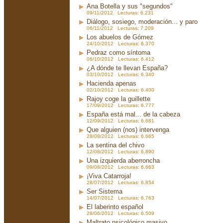
Ana Botella y sus "segundos"
09/11/2012 Lecturas: 6.231
Diálogo, sosiego, moderación... y paro
06/11/2012 Lecturas: 7.209
Los abuelos de Gómez
24/10/2012 Lecturas: 6.370
Pedraz como síntoma
06/10/2012 Lecturas: 6.412
¿A dónde te llevan España?
03/10/2012 Lecturas: 6.340
Hacienda apenas
02/10/2012 Lecturas: 6.400
Rajoy coge la guillette
17/09/2012 Lecturas: 6.777
España está mal... de la cabeza
12/09/2012 Lecturas: 6.681
Que alguien (nos) intervenga
28/08/2012 Lecturas: 6.665
La sentina del chivo
12/08/2012 Lecturas: 6.890
Una izquierda aberroncha
09/08/2012 Lecturas: 6.663
¡Viva Catarroja!
28/07/2012 Lecturas: 6.854
Ser Sistema
14/07/2012 Lecturas: 6.763
El laberinto español
28/06/2012 Lecturas: 6.509
Maltrato psicológico masivo