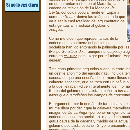
en su enfrentamiento con el Marsella, la
cadena de televisión de La Moncloa -
la
Sexta
, conocida popularmente en España
como
La Secta
- deriva las imágenes a lo que
va a ser la casi totalidad del argumentario de
esta gentualla inmediata al gobierno
zetapista
.
Como me dicen que representantes de la
cadena del exportavoz del gobierno
socialista han ido entonando la palinodia por l
(Felipe González
dixit
, aunque nunca
pixie
) ale
entro en
para juzgar por mí mismo. Hag
YouTube
desean.
Tras esos primeros segundos y con un corte ra
un desfile anónimo del ejército nazi, incluida ter
excusa de que una enseña de los marselleses q
calavera sonriente, que se toca con un pañuelo
a la que llevaban –dicen literalmente los inform
títeres del gobierno socialista español-
a los te
nazis que custodiaban los campos de concentr
El argumento, por lo demás, de tan opinativo es
mí me diera por decir que la calavera marselle
imagen de De La Vega –por poner un ejemplo ta
cadena del gobierno socialista- o a la de la mad
gratis causa
de la cadena y marido de la actual 
gobierno socialista español. Si yo le encuentro
puede discutir?