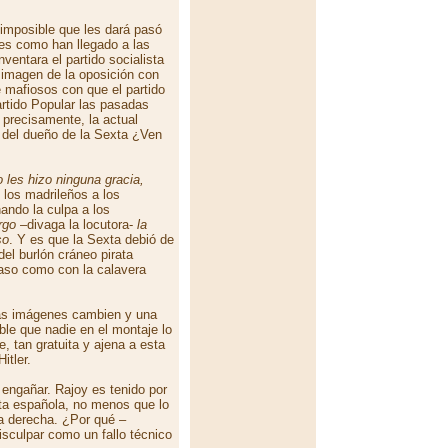
 imposible que les dará pasó
es como han llegado a las
inventara el partido socialista
a imagen de la oposición con
 mafiosos con que el partido
artido Popular las pasadas
 precisamente, la actual
 del dueño de la Sexta ¿Ven
o les hizo ninguna gracia,
los madrileños a los
ando la culpa a los
rgo
–divaga la locutora-
la
so
. Y es que la Sexta debió de
el burlón cráneo pirata
yaso como con la calavera
las imágenes cambien y una
le que nadie en el montaje lo
, tan gratuita y ajena a esta
itler.
engañar. Rajoy es tenido por
ista española, no menos que lo
la derecha. ¿Por qué –
sculpar como un fallo técnico