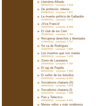
Llamáme Alfredo
08/06/2011 Lecturas: 7.819
De profesión, trileros
05/06/2011 Lecturas: 7.831
La muerte política de Gallardón
01/06/2011 Lecturas: 7.612
¡Viva Franco!
25/05/2011 Lecturas: 8.069
El club de los Cien
25/04/2011 Lecturas: 7.781
Recuperar derechos y libertades
17/04/2011 Lecturas: 7.717
Se va de Rodríguez
11/04/2011 Lecturas: 7.848
Los muertos que vos matáis
29/03/2011 Lecturas: 7.205
Zumo de Laranjeira
13/03/2011 Lecturas: 7.797
El rap de Pepiño
09/03/2011 Lecturas: 7.485
El señor de los bolsillos
02/03/2011 Lecturas: 8.001
Socialismo chatarra (II)
28/02/2011 Lecturas: 7.876
Socialismo chatarra (I)
22/02/2011 Lecturas: 7.599
Pan y Telecirco
20/02/2011 Lecturas: 8.461
Menos rollos y más sindéresis