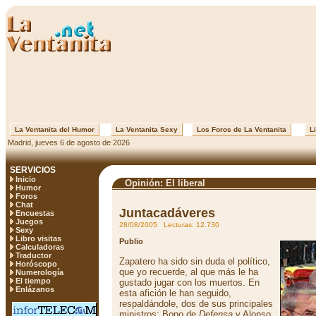
La Ventanita del Humor
La Ventanita Sexy
Los Foros de La Ventanita
Li
Madrid, jueves 6 de agosto de 2026
SERVICIOS
Inicio
Opinión: El liberal
Humor
Foros
Chat
Juntacadáveres
Encuestas
Juegos
28/08/2005 Lecturas: 12.730
Sexy
Libro visitas
Publio
Calculadoras
Traductor
Zapatero ha sido sin duda el político,
Horóscopo
que yo recuerde, al que más le ha
Numerología
El tiempo
gustado jugar con los muertos. En
Enlázanos
esta afición le han seguido,
respaldándole, dos de sus principales
ministros: Bono de
Defensa
y Alonso