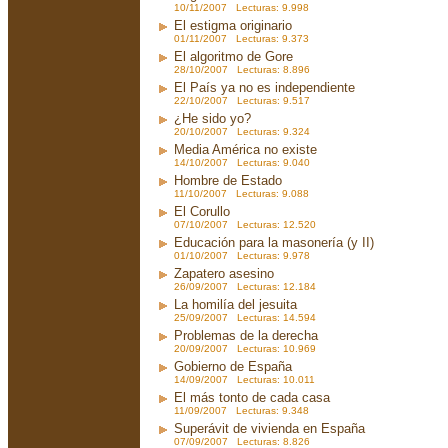
10/11/2007 Lecturas: 9.998
El estigma originario
01/11/2007 Lecturas: 9.373
El algoritmo de Gore
28/10/2007 Lecturas: 8.896
El País ya no es independiente
22/10/2007 Lecturas: 9.517
¿He sido yo?
20/10/2007 Lecturas: 9.324
Media América no existe
14/10/2007 Lecturas: 9.040
Hombre de Estado
11/10/2007 Lecturas: 9.088
El Corullo
07/10/2007 Lecturas: 12.520
Educación para la masonería (y II)
01/10/2007 Lecturas: 9.978
Zapatero asesino
26/09/2007 Lecturas: 12.184
La homilía del jesuita
25/09/2007 Lecturas: 14.594
Problemas de la derecha
20/09/2007 Lecturas: 10.969
Gobierno de España
14/09/2007 Lecturas: 10.011
El más tonto de cada casa
11/09/2007 Lecturas: 9.348
Superávit de vivienda en España
07/09/2007 Lecturas: 8.826