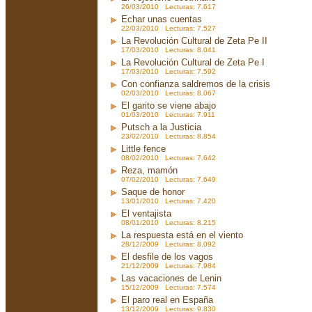
26/03/2010 Lecturas: 7.617
Echar unas cuentas
22/03/2010 Lecturas: 7.527
La Revolución Cultural de Zeta Pe II
17/03/2010 Lecturas: 8.041
La Revolución Cultural de Zeta Pe I
17/03/2010 Lecturas: 7.592
Con confianza saldremos de la crisis
02/03/2010 Lecturas: 8.067
El garito se viene abajo
01/03/2010 Lecturas: 7.911
Putsch a la Justicia
23/02/2010 Lecturas: 8.854
Little fence
08/02/2010 Lecturas: 7.642
Reza, mamón
07/02/2010 Lecturas: 7.649
Saque de honor
13/01/2010 Lecturas: 7.420
El ventajista
08/01/2010 Lecturas: 8.215
La respuesta está en el viento
28/12/2009 Lecturas: 8.092
El desfile de los vagos
21/12/2009 Lecturas: 7.984
Las vacaciones de Lenin
15/12/2009 Lecturas: 7.574
El paro real en España
13/12/2009 Lecturas: 9.830