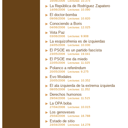
16/06/2006 Lecturas: 10.375
La República de Rodríguez Zapatero
14/06/2006 Lecturas: 10.090
El doctor-bomba
09/06/2006 Lecturas: 10.820
Conociendo a Boris
04/06/2006 Lecturas: 12.025
Vota Paz
03/06/2006 Lecturas: 9.908
La esquizofrenia es de izquierdas
24/05/2006 Lecturas: 10.030
El PSOE es un partido fascista
23/05/2006 Lecturas: 19.041
El PSOE me da miedo
22/05/2006 Lecturas: 11.025
Polanco a referéndum
20/05/2006 Lecturas: 9.275
Evo Modales
20/05/2006 Lecturas: 10.352
El ala izquierda de la extrema izquierda
08/05/2006 Lecturas: 11.352
Derechos humonos
29/04/2006 Lecturas: 11.515
La OPA boba
27/04/2006 Lecturas: 10.015
Los genoveses
25/04/2006 Lecturas: 16.788
Estado de sitio
24/04/2006 Lecturas: 14.278