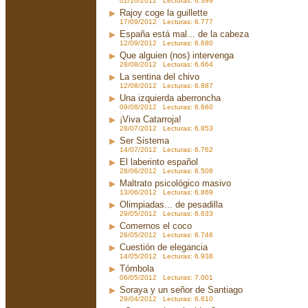
02/10/2012 Lecturas: 6.399
Rajoy coge la guillette
17/09/2012 Lecturas: 6.777
España está mal... de la cabeza
12/09/2012 Lecturas: 6.680
Que alguien (nos) intervenga
28/08/2012 Lecturas: 6.664
La sentina del chivo
12/08/2012 Lecturas: 6.887
Una izquierda aberroncha
09/08/2012 Lecturas: 6.660
¡Viva Catarroja!
28/07/2012 Lecturas: 6.853
Ser Sistema
14/07/2012 Lecturas: 6.762
El laberinto español
28/06/2012 Lecturas: 6.508
Maltrato psicológico masivo
13/06/2012 Lecturas: 6.869
Olimpiadas... de pesadilla
29/05/2012 Lecturas: 6.633
Comernos el coco
26/05/2012 Lecturas: 6.746
Cuestión de elegancia
14/05/2012 Lecturas: 6.938
Tómbola
06/05/2012 Lecturas: 7.001
Soraya y un señor de Santiago
29/04/2012 Lecturas: 6.610