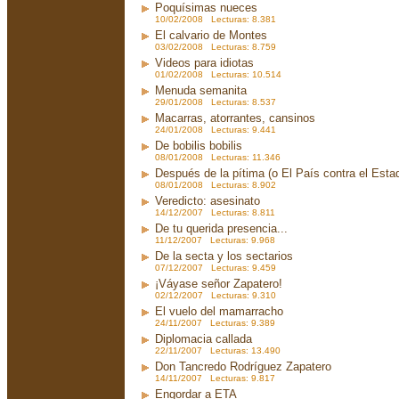
Poquísimas nueces
10/02/2008 Lecturas: 8.381
El calvario de Montes
03/02/2008 Lecturas: 8.759
Videos para idiotas
01/02/2008 Lecturas: 10.514
Menuda semanita
29/01/2008 Lecturas: 8.537
Macarras, atorrantes, cansinos
24/01/2008 Lecturas: 9.441
De bobilis bobilis
08/01/2008 Lecturas: 11.346
Después de la pítima (o El País contra el Est
08/01/2008 Lecturas: 8.902
Veredicto: asesinato
14/12/2007 Lecturas: 8.811
De tu querida presencia...
11/12/2007 Lecturas: 9.968
De la secta y los sectarios
07/12/2007 Lecturas: 9.459
¡Váyase señor Zapatero!
02/12/2007 Lecturas: 9.310
El vuelo del mamarracho
24/11/2007 Lecturas: 9.389
Diplomacia callada
22/11/2007 Lecturas: 13.490
Don Tancredo Rodríguez Zapatero
14/11/2007 Lecturas: 9.817
Engordar a ETA