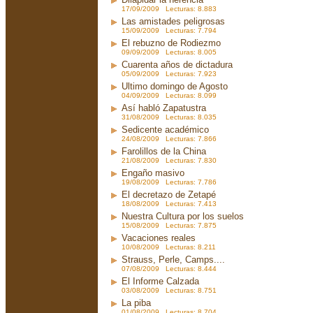
17/09/2009 Lecturas: 8.883
Las amistades peligrosas
15/09/2009 Lecturas: 7.794
El rebuzno de Rodiezmo
09/09/2009 Lecturas: 8.005
Cuarenta años de dictadura
05/09/2009 Lecturas: 7.923
Ultimo domingo de Agosto
04/09/2009 Lecturas: 8.099
Así habló Zapatustra
31/08/2009 Lecturas: 8.035
Sedicente académico
24/08/2009 Lecturas: 7.866
Farolillos de la China
21/08/2009 Lecturas: 7.830
Engaño masivo
19/08/2009 Lecturas: 7.786
El decretazo de Zetapé
18/08/2009 Lecturas: 7.413
Nuestra Cultura por los suelos
15/08/2009 Lecturas: 7.875
Vacaciones reales
10/08/2009 Lecturas: 8.211
Strauss, Perle, Camps....
07/08/2009 Lecturas: 8.444
El Informe Calzada
03/08/2009 Lecturas: 8.751
La piba
01/08/2009 Lecturas: 8.704