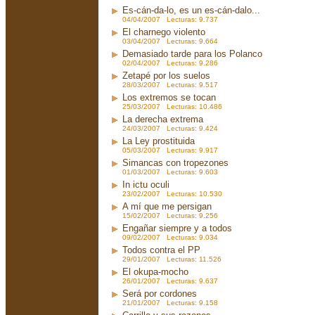
Es-cán-da-lo, es un es-cán-dalo...
04/04/2007 Lecturas: 9.737
El charnego violento
03/04/2007 Lecturas: 9.664
Demasiado tarde para los Polanco
02/04/2007 Lecturas: 9.286
Zetapé por los suelos
28/03/2007 Lecturas: 9.517
Los extremos se tocan
25/03/2007 Lecturas: 10.486
La derecha extrema
24/03/2007 Lecturas: 9.424
La Ley prostituida
05/03/2007 Lecturas: 9.917
Simancas con tropezones
01/03/2007 Lecturas: 9.603
In ictu oculi
23/02/2007 Lecturas: 10.530
A mí que me persigan
15/02/2007 Lecturas: 9.256
Engañar siempre y a todos
09/02/2007 Lecturas: 9.034
Todos contra el PP
29/01/2007 Lecturas: 11.526
El okupa-mocho
26/01/2007 Lecturas: 9.637
Será por cordones
21/01/2007 Lecturas: 9.158