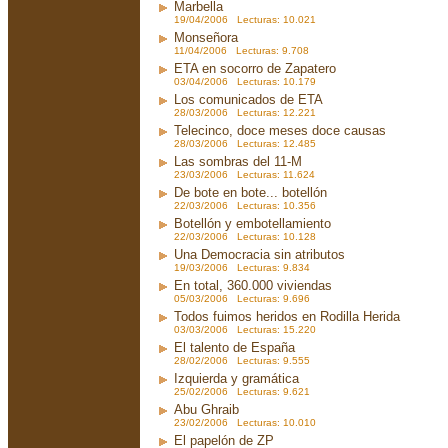
Marbella
19/04/2006 Lecturas: 10.021
Monseñora
11/04/2006 Lecturas: 9.708
ETA en socorro de Zapatero
03/04/2006 Lecturas: 10.179
Los comunicados de ETA
28/03/2006 Lecturas: 12.221
Telecinco, doce meses doce causas
28/03/2006 Lecturas: 12.485
Las sombras del 11-M
23/03/2006 Lecturas: 11.624
De bote en bote... botellón
22/03/2006 Lecturas: 10.356
Botellón y embotellamiento
22/03/2006 Lecturas: 10.128
Una Democracia sin atributos
19/03/2006 Lecturas: 9.834
En total, 360.000 viviendas
05/03/2006 Lecturas: 9.696
Todos fuimos heridos en Rodilla Herida
03/03/2006 Lecturas: 15.220
El talento de España
28/02/2006 Lecturas: 9.555
Izquierda y gramática
25/02/2006 Lecturas: 9.621
Abu Ghraib
23/02/2006 Lecturas: 10.010
El papelón de ZP