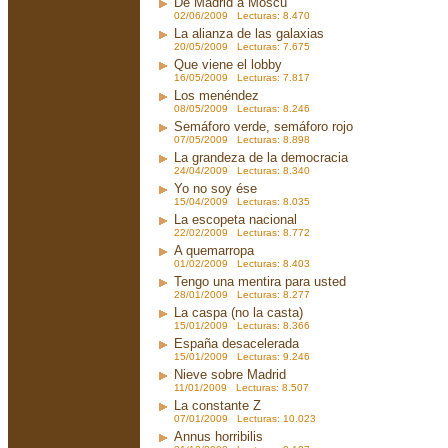
De Madrid a Moscú
02/06/2009 Lecturas: 8.470
La alianza de las galaxias
20/05/2009 Lecturas: 7.675
Que viene el lobby
16/05/2009 Lecturas: 7.817
Los menéndez
08/05/2009 Lecturas: 8.246
Semáforo verde, semáforo rojo
07/05/2009 Lecturas: 8.898
La grandeza de la democracia
24/04/2009 Lecturas: 8.340
Yo no soy ése
15/04/2009 Lecturas: 8.035
La escopeta nacional
22/02/2009 Lecturas: 8.772
A quemarropa
01/02/2009 Lecturas: 8.403
Tengo una mentira para usted
28/01/2009 Lecturas: 8.277
La caspa (no la casta)
15/01/2009 Lecturas: 8.366
España desacelerada
15/01/2009 Lecturas: 9.246
Nieve sobre Madrid
11/01/2009 Lecturas: 8.507
La constante Z
07/01/2009 Lecturas: 10.023
Annus horribilis