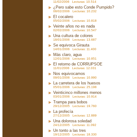
11/02/2006 Lecturas: 10.514
¿Pero sabe esto Conde Pumpido?
08/02/2006 Lecturas: 10.232
El cocalero
05/02/2006 Lecturas: 10.818
Veinte años no es nada
02/02/2006 Lecturas: 10.547
Una cultura de colores
18/01/2006 Lecturas: 13.687
Se equivoca Girauta
14/01/2006 Lecturas: 11.400
Más claro, agua
12/01/2006 Lecturas: 10.851
El retorno de CORRUPSOE
11/01/2006 Lecturas: 12.031
Nos equivocamos
09/01/2006 Lecturas: 10.990
La carretera de los huesos
05/01/2006 Lecturas: 25.198
Veinticinco millones menos
03/01/2006 Lecturas: 10.914
Trampa para bobos
29/12/2005 Lecturas: 19.760
La profecía
27/12/2005 Lecturas: 12.889
Una dolorosa soledad
24/12/2005 Lecturas: 11.092
Un tonto a las tres
19/12/2005 Lecturas: 18.330