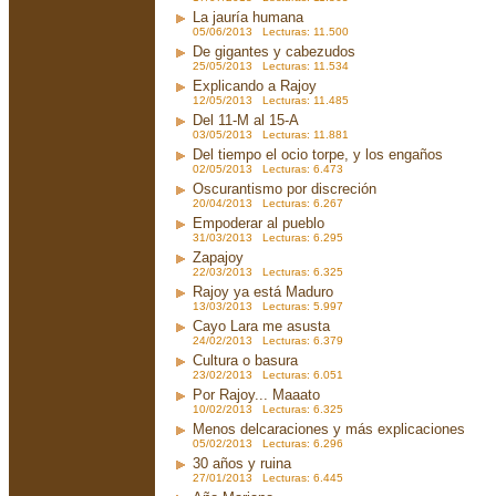
La jauría humana
05/06/2013 Lecturas: 11.500
De gigantes y cabezudos
25/05/2013 Lecturas: 11.534
Explicando a Rajoy
12/05/2013 Lecturas: 11.485
Del 11-M al 15-A
03/05/2013 Lecturas: 11.881
Del tiempo el ocio torpe, y los engaños
02/05/2013 Lecturas: 6.473
Oscurantismo por discreción
20/04/2013 Lecturas: 6.267
Empoderar al pueblo
31/03/2013 Lecturas: 6.295
Zapajoy
22/03/2013 Lecturas: 6.325
Rajoy ya está Maduro
13/03/2013 Lecturas: 5.997
Cayo Lara me asusta
24/02/2013 Lecturas: 6.379
Cultura o basura
23/02/2013 Lecturas: 6.051
Por Rajoy... Maaato
10/02/2013 Lecturas: 6.325
Menos delcaraciones y más explicaciones
05/02/2013 Lecturas: 6.296
30 años y ruina
27/01/2013 Lecturas: 6.445