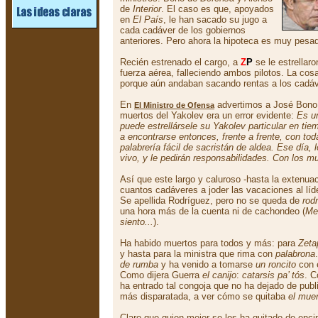
de
Interior
. El caso es que, apoyados
en
El País
, le han sacado su jugo a
cada cadáver de los gobiernos
anteriores. Pero ahora la hipoteca es muy pesa
Recién estrenado el cargo, a
Z
P
se le estrellar
fuerza aérea, falleciendo ambos pilotos. La cos
porque aún andaban sacando rentas a los cadá
En
advertimos a José Bono 
El Ministro de Ofensa
muertos del Yakolev era un error evidente:
Es un
puede estrellársele su Yakolev particular en t
a encontrarse entonces, frente a frente, con to
palabrería fácil de sacristán de aldea. Ese día,
vivo, y le pedirán responsabilidades. Con los mu
Así que este largo y caluroso -hasta la extenua
cuantos cadáveres a joder las vacaciones al lí
Se apellida Rodríguez, pero no se queda de
rod
una hora más de la cuenta ni de cachondeo (
Me
siento...
).
Ha habido muertos para todos y más: para
Zeta
y hasta para la ministra que rima con
palabrona
de rumba
y ha venido a tomarse
un roncito
con 
Como dijera Guerra
el canijo
:
catarsis pa’ tós
. C
ha entrado tal congoja que no ha dejado de pub
más disparatada, a ver cómo se quitaba
el muer
Claro que quien mejor se los ha quitado de enc