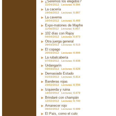
¿Seremos los elegidos?
22/04/2012 Lecturas: 6.594
La cacería
19/04/2012 Lecturas: 6.887
La caverna
16/04/2012 Lecturas: 6.469
Expo-matones de Mapfre
11/04/2012 Lecturas: 6.857
102 días con Rajoy
04/04/2012 Lecturas: 6.873
Otra juerga general
29/03/2012 Lecturas: 6.515
El copago
20/03/2012 Lecturas: 6.866
La rubalcabería
07/03/2012 Lecturas: 6.938
Urdangarín
03/03/2012 Lecturas: 6.628
Demasiado Estado
01/03/2012 Lecturas: 6.814
Banderas rojas
23/02/2012 Lecturas: 6.556
Izquierda y ruina
14/02/2012 Lecturas: 6.679
Brindaré con champán
12/02/2012 Lecturas: 6.740
Amanecer rojo
06/02/2012 Lecturas: 6.699
El País, como el culo