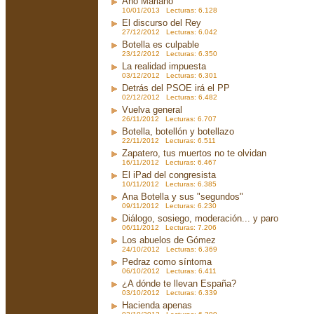
Año Mariano
10/01/2013 Lecturas: 6.128
El discurso del Rey
27/12/2012 Lecturas: 6.042
Botella es culpable
23/12/2012 Lecturas: 6.350
La realidad impuesta
03/12/2012 Lecturas: 6.301
Detrás del PSOE irá el PP
02/12/2012 Lecturas: 6.482
Vuelva general
26/11/2012 Lecturas: 6.707
Botella, botellón y botellazo
22/11/2012 Lecturas: 6.511
Zapatero, tus muertos no te olvidan
16/11/2012 Lecturas: 6.467
El iPad del congresista
10/11/2012 Lecturas: 6.385
Ana Botella y sus "segundos"
09/11/2012 Lecturas: 6.230
Diálogo, sosiego, moderación... y paro
06/11/2012 Lecturas: 7.206
Los abuelos de Gómez
24/10/2012 Lecturas: 6.369
Pedraz como síntoma
06/10/2012 Lecturas: 6.411
¿A dónde te llevan España?
03/10/2012 Lecturas: 6.339
Hacienda apenas