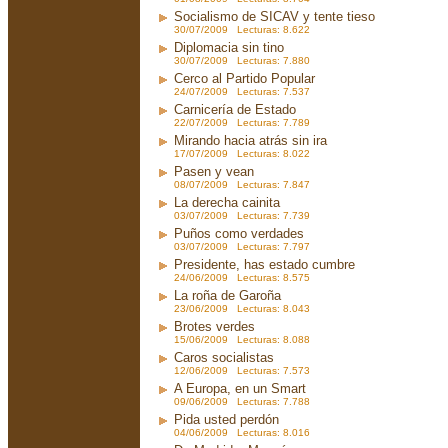
Socialismo de SICAV y tente tieso
30/07/2009 Lecturas: 8.622
Diplomacia sin tino
30/07/2009 Lecturas: 7.880
Cerco al Partido Popular
24/07/2009 Lecturas: 7.537
Carnicería de Estado
22/07/2009 Lecturas: 7.789
Mirando hacia atrás sin ira
17/07/2009 Lecturas: 8.022
Pasen y vean
08/07/2009 Lecturas: 7.847
La derecha cainita
03/07/2009 Lecturas: 7.739
Puños como verdades
03/07/2009 Lecturas: 7.797
Presidente, has estado cumbre
24/06/2009 Lecturas: 8.575
La roña de Garoña
23/06/2009 Lecturas: 8.043
Brotes verdes
15/06/2009 Lecturas: 8.088
Caros socialistas
12/06/2009 Lecturas: 7.573
A Europa, en un Smart
09/06/2009 Lecturas: 7.788
Pida usted perdón
04/06/2009 Lecturas: 8.016