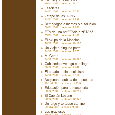
Carrillo y sus razones
19/01/2007 Lecturas: 11.151
Fascistas
14/01/2007 Lecturas: 9.527
Zetapé de las JONS
13/01/2007 Lecturas: 9.998
Demagogos e ineptos sin solución
09/01/2007 Lecturas: 9.140
ETA da una bofETAda a zETApé
05/01/2007 Lecturas: 9.480
El okupa de la Moncloa
26/12/2006 Lecturas: 10.100
Un viaje a ninguna parte
24/12/2006 Lecturas: 9.075
Mi Gente
24/12/2006 Lecturas: 10.620
Gabilondo investiga el milagro
20/12/2006 Lecturas: 9.449
El estado social socialista
14/12/2006 Lecturas: 9.550
Acojonante subida de impuestos
11/12/2006 Lecturas: 12.296
Educación para la masonería
08/12/2006 Lecturas: 13.291
El Capitán Lozano
08/12/2006 Lecturas: 12.947
Un largo y tortuoso camino
29/11/2006 Lecturas: 9.088
Los graciosos
19/11/2006 Lecturas: 12.174