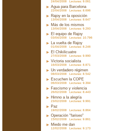
24/04/2008 Lecturas: 9.061
Agua para Barcelona
22/04/2008 Lecturas: 8.696
Rajoy en la oposición
13/04/2008 Lecturas: 8.647
Más de los mismos
13/04/2008 Lecturas: 9.293
El equipo de Rajoy
03/04/2008 Lecturas: 10.796
La vuelta de Rajoy
01/04/2008 Lecturas: 8.246
El Chikilicuatre
27/03/2008 Lecturas: 9.990
Victoria socialista
16/03/2008 Lecturas: 8.871
Un verdadero régimen
08/03/2008 Lecturas: 8.542
Escuchen la COPE
06/03/2008 Lecturas: 9.394
Fascismo y violencia
26/02/2008 Lecturas: 8.443
Himno a la alegría
23/02/2008 Lecturas: 9.991
Paz
19/02/2008 Lecturas: 8.864
Operación "fariseo"
15/02/2008 Lecturas: 9.861
Miedo me dan
12/02/2008 Lecturas: 9.173