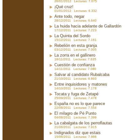
26/01/2012 Lecturas: 7.075
¡Qué cruz!
01/01/2012 Lecturas: 6.332
Ante todo, negar
28/12/2011 Lecturas: 6.640
La huida hacia adelante de Gallardón
17/12/2011 Lecturas: 7.223
La Quinta del Sordo
15/12/2011 Lecturas: 7.161
Rebelión en esta granja
03/12/2011 Lecturas: 7.005
La zorra en el gallinero
18/11/2011 Lecturas: 7.635
Cuestión de confianza
14/11/2011 Lecturas: 7.080
Salvar al candidato Rubalcaba
21/10/2011 Lecturas: 6.893
Entre inquisidores y matones
14/10/2011 Lecturas: 7.178
Tocata y fuga de Zetapé
25/09/2011 Lecturas: 7.478
España no es lo que parece
22/08/2011 Lecturas: 7.554
El milagro de Pé Punto
04/08/2011 Lecturas: 7.399
La cabalgata de los perroflautas
21/06/2011 Lecturas: 7.915
Indignados diz que estais
15/06/2011 Lecturas: 7.986