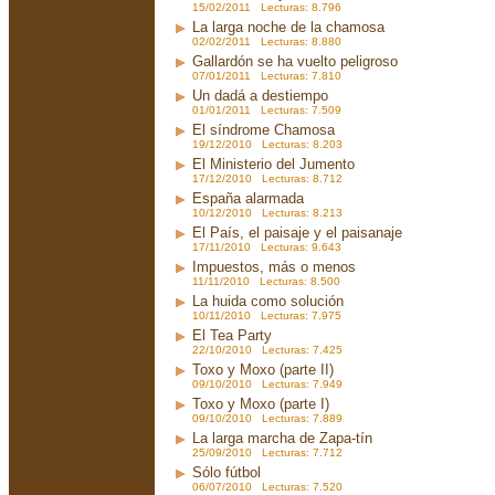
15/02/2011 Lecturas: 8.796
La larga noche de la chamosa
02/02/2011 Lecturas: 8.880
Gallardón se ha vuelto peligroso
07/01/2011 Lecturas: 7.810
Un dadá a destiempo
01/01/2011 Lecturas: 7.509
El síndrome Chamosa
19/12/2010 Lecturas: 8.203
El Ministerio del Jumento
17/12/2010 Lecturas: 8.712
España alarmada
10/12/2010 Lecturas: 8.213
El País, el paisaje y el paisanaje
17/11/2010 Lecturas: 9.643
Impuestos, más o menos
11/11/2010 Lecturas: 8.500
La huida como solución
10/11/2010 Lecturas: 7.975
El Tea Party
22/10/2010 Lecturas: 7.425
Toxo y Moxo (parte II)
09/10/2010 Lecturas: 7.949
Toxo y Moxo (parte I)
09/10/2010 Lecturas: 7.889
La larga marcha de Zapa-tín
25/09/2010 Lecturas: 7.712
Sólo fútbol
06/07/2010 Lecturas: 7.520