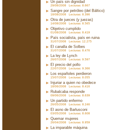
Un país sin dignidad
29/08/2008 Lecturas: 8.667
Sangre por petróleo (del Báltico)
18/08/2008 Lecturas: 8.396
Otra de jueces (y juezas)
14/08/2008 Lecturas: 8.565
Objetivo cumplido
01/08/2008 Lecturas: 8.419
País socialista, país en ruina
31/07/2008 Lecturas: 12.275
El canalla de Solbes
31/07/2008 Lecturas: 8.476
La ley de Lynch
26/07/2008 Lecturas: 9.597
El precio del pollo
22/07/2008 Lecturas: 9.366
Los españoles perdieron
15/07/2008 Lecturas: 8.055
Injuriar a quien no obedece
18/06/2008 Lecturas: 8.416
Rubalcaba responde
09/06/2008 Lecturas: 8.639
Un partido enfermo
26/05/2008 Lecturas: 8.246
El asno de Barlusconi
03/05/2008 Lecturas: 8.608
Quemar mujeres
26/04/2008 Lecturas: 8.959
La imparable máquina