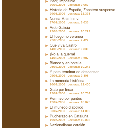
Peor, imposible
30/08/2006 Lecturas: 9.067
Historia de España, Zapatero suspenso
29/08/2006 Lecturas: 12.378
Nunca Mais los vi
27/08/2006 Lecturas: 9.636
Arde Galicia
22/08/2006 Lecturas: 10.292
El fuego no veranea
22/08/2006 Lecturas: 9.429
Que viva Castro
14/08/2006 Lecturas: 9.830
¡No a la guerra!
14/08/2006 Lecturas: 9.687
Blanco y en botella
05/08/2006 Lecturas: 10.243
Y para terminar de descansar...
05/08/2006 Lecturas: 9.308
La memoria histérica
16/07/2006 Lecturas: 12.450
Gato por lince
12/07/2006 Lecturas: 10.704
Permiso por puntos
12/07/2006 Lecturas: 10.075
El muñeco diabólico
06/07/2006 Lecturas: 14.002
Pucherazo en Cataluña
19/06/2006 Lecturas: 10.008
Nazionalismo catalán