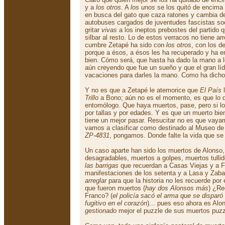
y a
los otros
. A
los unos
se los quitó de encima
en busca del gato que caza ratones y cambia de
autobuses cargados de juventudes fascistas soci
gritar
vivas
a los ineptos prebostes del partido 
silbar al resto. Lo de estos verracos no tiene a
cumbre Zetapé ha sido con
los otros
, con los d
porque a ésos, a ésos les ha recuperado y ha e
bien. Cómo será, que hasta ha dado la mano a l
aún creyendo que fue un sueño y que el gran lí
vacaciones para darles la mano. Como ha dich
Y no es que a Zetapé le atemorice que
El País
l
Trillo
a Bono; aún no es el momento, es que lo 
entomólogo. Que haya muertos, pase, pero si lo
por tallas y por edades. Y es que un muerto bien
tiene un mejor pasar. Resucitar no es que vayam
vamos a clasificar como destinado al Museo de
ZP-4831
, pongamos. Donde falte la vida que se
Un caso aparte han sido los muertos de Alonso,
desagradables, muertos a golpes, muertos tulli
las barrigas
que recuerdan a Casas Viejas y a F
manifestaciones de los setenta y a Lasa y Zaba
arreglar
para que la historia no les recuerde por 
que fueron muertos (
hay dos Alonsos más
) ¿Re
Franco? (
el policía sacó el arma que se disparó
fugitivo en el corazón
)... pues eso ahora es Alo
gestionado
mejor el puzzle de sus muertos puzz