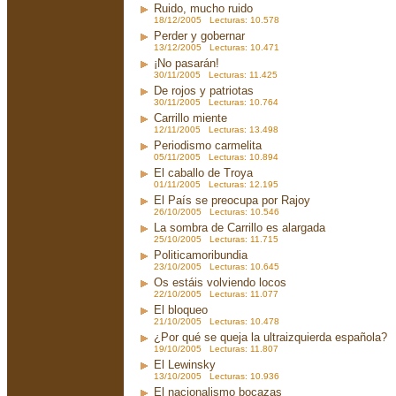
Ruido, mucho ruido
18/12/2005 Lecturas: 10.578
Perder y gobernar
13/12/2005 Lecturas: 10.471
¡No pasarán!
30/11/2005 Lecturas: 11.425
De rojos y patriotas
30/11/2005 Lecturas: 10.764
Carrillo miente
12/11/2005 Lecturas: 13.498
Periodismo carmelita
05/11/2005 Lecturas: 10.894
El caballo de Troya
01/11/2005 Lecturas: 12.195
El País se preocupa por Rajoy
26/10/2005 Lecturas: 10.546
La sombra de Carrillo es alargada
25/10/2005 Lecturas: 11.715
Politicamoribundia
23/10/2005 Lecturas: 10.645
Os estáis volviendo locos
22/10/2005 Lecturas: 11.077
El bloqueo
21/10/2005 Lecturas: 10.478
¿Por qué se queja la ultraizquierda española?
19/10/2005 Lecturas: 11.807
El Lewinsky
13/10/2005 Lecturas: 10.936
El nacionalismo bocazas