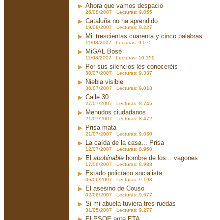
Ahora que vamos despacio
26/08/2007 Lecturas: 9.055
Cataluña no ha aprendido
19/08/2007 Lecturas: 9.227
Mil trescientas cuarenta y cinco palabras
11/08/2007 Lecturas: 9.075
MiGAL Bosé
11/08/2007 Lecturas: 10.159
Por sus silencios les conoceréis
30/07/2007 Lecturas: 9.337
Niebla visible
30/07/2007 Lecturas: 9.018
Calle 30
27/07/2007 Lecturas: 8.745
Menudos ciudadanos
21/07/2007 Lecturas: 8.472
Prisa mata
21/07/2007 Lecturas: 9.030
La caída de la casa... Prisa
12/07/2007 Lecturas: 8.950
El
abobinable
hombre de los... vagones
17/06/2007 Lecturas: 8.988
Estado policíaco socialista
06/06/2007 Lecturas: 9.193
El asesino de Couso
02/06/2007 Lecturas: 9.677
Si mi abuela tuviera tres ruedas
31/05/2007 Lecturas: 9.277
El PSOE ante ETA