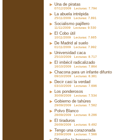
Una de piratas
07/12/2009 Lecturas: 7.794
La abuela intrépida
25/11/2009 Lecturas: 7.891
Socialismo pajillero
11/11/2009 Lecturas: 9.530
El Cobo útil
10/11/2009 Lecturas: 7.665
De Madrid al suelo
01/11/2009 Lecturas: 7.992
Universidad caca
25/10/2009 Lecturas: 8.717
El imbécil radicalizado
16/10/2009 Lecturas: 7.864
Chacona para un infante difunto
09/10/2009 Lecturas: 8.381
Decir casi la verdad
03/10/2009 Lecturas: 7.696
Los ponderosos
30/09/2009 Lecturas: 7.534
Gobierno de tahúres
29/09/2009 Lecturas: 7.582
Polvo Blanco
28/09/2009 Lecturas: 8.286
El tiraduros
26/09/2009 Lecturas: 9.492
Tengo una corazonada
23/09/2009 Lecturas: 7.566
Dilapidar la herencia