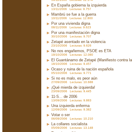
En España gobierna la izquierda
13/11/2006 Lecturas: 9.757
Mambrú se fue a la guerra
10/11/2006 Lecturas: 12.800
Por una vivienda digna
08/11/2006 Lecturas: 9.623
Por una manifestación digna
30/10/2006 Lecturas: 9.707
Zetapé asentado en la violencia
23/10/2006 Lecturas: 9.626
No nos engañemos, PSOE es ETA
19/10/2006 Lecturas: 12.080
El Guantánamo de Zetapé (Manifiesto contra la 
18/10/2006 Lecturas: 9.457
Ocaso y ruina de la nación española
05/10/2006 Lecturas: 9.771
Si no es malo, es peor aún
27/09/2006 Lecturas: 10.688
¡Qué mierda de izquierda!
23/09/2006 Lecturas: 9.445
11-S... de 2006
13/09/2006 Lecturas: 9.883
Una izquierda enferma
12/09/2006 Lecturas: 9.382
Votar o ser
06/09/2006 Lecturas: 10.210
La collares socialista
05/09/2006 Lecturas: 13.148