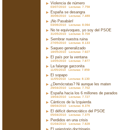
Violencia de número
03/07/2010 Lecturas: 7.758
España se desangra
30/06/2010 Lecturas: 7.489
¡No Pasabán!
03/06/2010 Lecturas: 8.094
No te equivoques, yo soy del PSOE
31/05/2010 Lecturas: 8.709
Sembrar nuestra ruina
27/05/2010 Lecturas: 8.133
Saqueo generalizado
18/05/2010 Lecturas: 7.927
El país por la ventana
14/05/2010 Lecturas: 7.877
La falange garzonita
11/05/2010 Lecturas: 7.859
El sopapo
11/05/2010 Lecturas: 8.130
¿Demócratas? Ni aunque les maten
29/04/2010 Lecturas: 7.702
España hacia los 6 millones de parados
19/04/2010 Lecturas: 7.727
Cánticos de la Izquierda
09/04/2010 Lecturas: 8.376
El déficit democrático del PSOE
05/04/2010 Lecturas: 7.375
Perdidos en una crisis
01/04/2010 Lecturas: 7.828
El vejestorio doctrinario