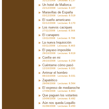
31/12/2008 Lecturas: 8.137
Un hotel de Mallorca
22/12/2008 Lecturas: 8.107
Maravillas de España
03/12/2008 Lecturas: 8.519
El sueño americano
02/12/2008 Lecturas: 8.170
Los nuevos caciques
27/11/2008 Lecturas: 8.564
El canapero
13/11/2008 Lecturas: 8.798
La nueva Inquisición
03/11/2008 Lecturas: 8.463
El payaso imposible
29/10/2008 Lecturas: 9.619
Confíe en mi
26/10/2008 Lecturas: 8.259
Cuéntame cómo pasó
12/10/2008 Lecturas: 9.331
Arrimar el hombro
06/10/2008 Lecturas: 8.031
Zapatético
29/09/2008 Lecturas: 8.564
El expreso de medianoche
17/09/2008 Lecturas: 8.863
Que paguen los votantes
10/09/2008 Lecturas: 8.492
Aún nos queda Loquillo
31/08/2008 Lecturas: 8.450