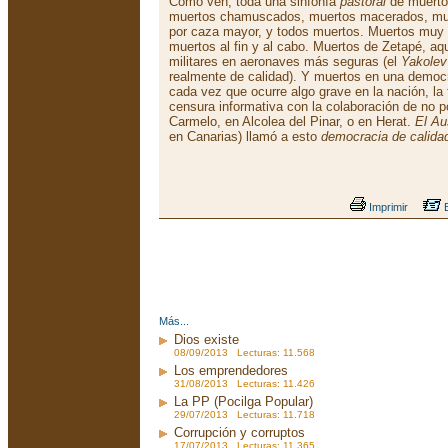
Como ven, toda una sinfonía
pastoral
de muerto
muertos chamuscados, muertos macerados, muer
por caza mayor, y todos muertos. Muertos muy b
muertos al fin y al cabo. Muertos de Zetapé, aqu
militares en aeronaves más seguras (el
Yakolev
realmente de calidad). Y muertos en una democ
cada vez que ocurre algo grave en la nación, la 
censura informativa con la colaboración de no p
Carmelo, en Alcolea del Pinar, o en Herat.
El Au
en Canarias) llamó a esto
democracia de calida
Imprimir
E
Más...
Dios existe
08/09/2013 Lecturas: 11.568
Los emprendedores
31/08/2013 Lecturas: 11.426
La PP (Pocilga Popular)
29/07/2013 Lecturas: 11.718
Corrupción y corruptos
17/07/2013 Lecturas: 11.365