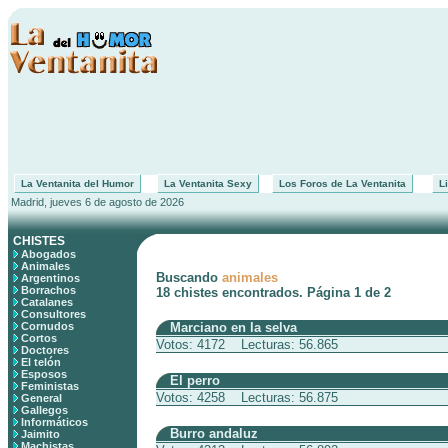
La Ventanita del Humor
La Ventanita Sexy
Los Foros de La Ventanita
Li
Madrid, jueves 6 de agosto de 2026
CHISTES
Abogados
Animales
Buscando
animales
Argentinos
Borrachos
18 chistes encontrados. Página 1 de 2
Catalanes
Consultores
Cornudos
Marciano en la selva
Cortos
Votos: 4172 Lecturas: 56.865
Doctores
El telón
Esposos
El perro
Feministas
Votos: 4258 Lecturas: 56.875
General
Gallegos
Informáticos
Burro andaluz
Jaimito
Machistas