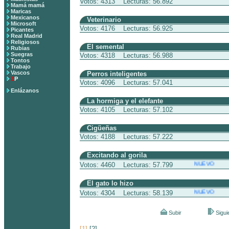
Votos: 4313 Lecturas: 56.892
Mamá mamá
Maricas
Mexicanos
Veterinario
Microsoft
Votos: 4176 Lecturas: 56.925
Picantes
Real Madrid
Religiosos
El semental
Rubias
Suegras
Votos: 4318 Lecturas: 56.988
Tontos
Trabajo
Vascos
Perros inteligentes
Z
P
Votos: 4096 Lecturas: 57.041
Enlázanos
La hormiga y el elefante
Votos: 4105 Lecturas: 57.102
Cigüeñas
Votos: 4188 Lecturas: 57.222
Excitando al gorila
NUEVO
Votos: 4460 Lecturas: 57.799
El gato lo hizo
NUEVO
Votos: 4304 Lecturas: 58.139
Subir
Sigui
[1]
[2]