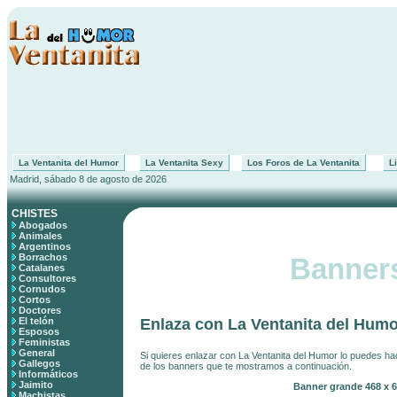
La Ventanita del Humor
La Ventanita Sexy
Los Foros de La Ventanita
Li
Madrid, sábado 8 de agosto de 2026
CHISTES
Abogados
Animales
Argentinos
Borrachos
Banner
Catalanes
Consultores
Cornudos
Cortos
Doctores
El telón
Enlaza con La Ventanita del Humo
Esposos
Feministas
General
Si quieres enlazar con La Ventanita del Humor lo puedes ha
Gallegos
de los banners que te mostramos a continuación.
Informáticos
Jaimito
Banner grande 468 x 6
Machistas