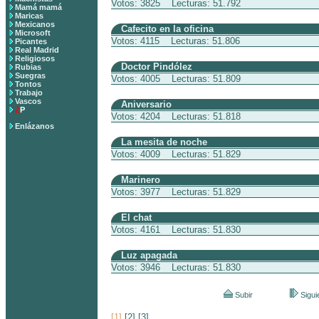
Votos: 3825 Lecturas: 51.792
Mamá mamá
Maricas
Mexicanos
Cafecito en la oficina
Microsoft
Votos: 4115 Lecturas: 51.806
Picantes
Real Madrid
Religiosos
Doctor Pindólez
Rubias
Suegras
Votos: 4005 Lecturas: 51.809
Tontos
Trabajo
Vascos
Aniversario
Z
P
Votos: 4204 Lecturas: 51.818
Enlázanos
La mesita de noche
Votos: 4009 Lecturas: 51.829
Marinero
Votos: 3977 Lecturas: 51.829
El chat
Votos: 4161 Lecturas: 51.830
Luz apagada
Votos: 3946 Lecturas: 51.830
Subir
Sigui
[1]
[2]
[3]