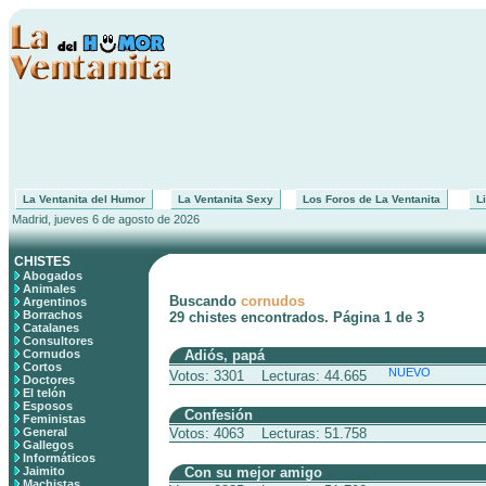
La Ventanita del Humor
La Ventanita Sexy
Los Foros de La Ventanita
Li
Madrid, jueves 6 de agosto de 2026
CHISTES
Abogados
Animales
Buscando
cornudos
Argentinos
Borrachos
29 chistes encontrados. Página 1 de 3
Catalanes
Consultores
Cornudos
Adiós, papá
Cortos
NUEVO
Votos: 3301 Lecturas: 44.665
Doctores
El telón
Esposos
Confesión
Feministas
General
Votos: 4063 Lecturas: 51.758
Gallegos
Informáticos
Jaimito
Con su mejor amigo
Machistas