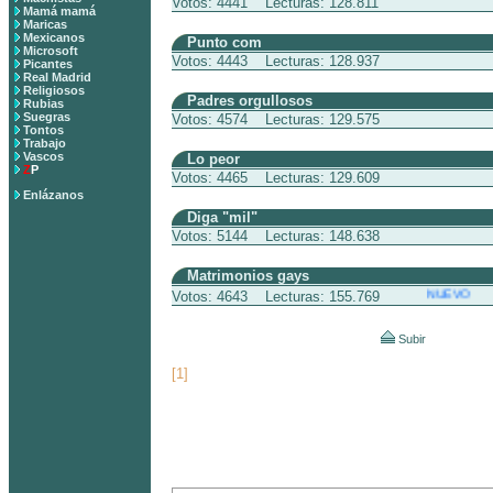
Votos: 4441 Lecturas: 128.811
Mamá mamá
Maricas
Mexicanos
Punto com
Microsoft
Votos: 4443 Lecturas: 128.937
Picantes
Real Madrid
Religiosos
Padres orgullosos
Rubias
Suegras
Votos: 4574 Lecturas: 129.575
Tontos
Trabajo
Vascos
Lo peor
Z
P
Votos: 4465 Lecturas: 129.609
Enlázanos
Diga "mil"
Votos: 5144 Lecturas: 148.638
Matrimonios gays
NUEVO
Votos: 4643 Lecturas: 155.769
Subir
[1]