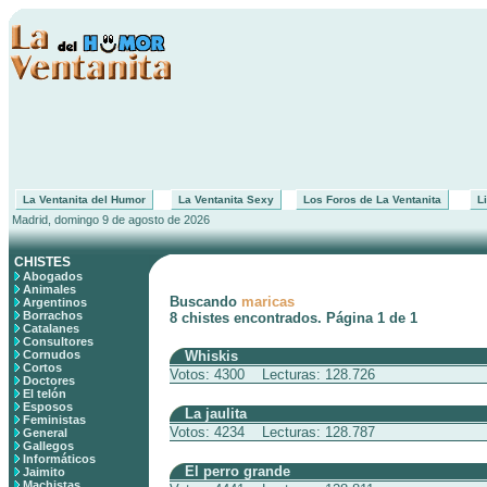
La Ventanita del Humor
La Ventanita Sexy
Los Foros de La Ventanita
Li
Madrid, domingo 9 de agosto de 2026
CHISTES
Abogados
Animales
Buscando
maricas
Argentinos
Borrachos
8 chistes encontrados. Página 1 de 1
Catalanes
Consultores
Cornudos
Whiskis
Cortos
Votos: 4300 Lecturas: 128.726
Doctores
El telón
Esposos
La jaulita
Feministas
Votos: 4234 Lecturas: 128.787
General
Gallegos
Informáticos
El perro grande
Jaimito
Machistas