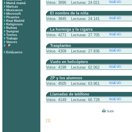
NUEVO
Votos: 3896 Lecturas: 24.021
Mamá mamá
Maricas
Mexicanos
El nombre de la niña
Microsoft
Picantes
NUEVO
Votos: 3845 Lecturas: 24.141
Real Madrid
Religiosos
Rubias
La hormiga y la cigarra
Suegras
NUEVO
Votos: 4271 Lecturas: 27.705
Tontos
Trabajo
Vascos
Trasplantes
Z
P
NUEVO
Votos: 4309 Lecturas: 27.836
Enlázanos
Vuelo en helicóptero
NUEVO
Votos: 4198 Lecturas: 62.062
ZP y los alumnos
NUEVO
Votos: 4505 Lecturas: 63.961
Llamadas de teléfono
NUEVO
Votos: 4149 Lecturas: 66.728
Subir
[1]