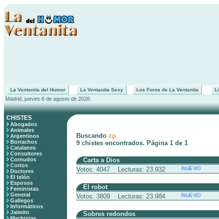
La Ventanita del Humor
La Ventanita Sexy
Los Foros de La Ventanita
Li
Madrid, jueves 6 de agosto de 2026
CHISTES
Abogados
Animales
Buscando
zp
Argentinos
Borrachos
9 chistes encontrados. Página 1 de 1
Catalanes
Consultores
Cornudos
Carta a Dios
Cortos
NUEVO
Votos: 4047 Lecturas: 23.932
Doctores
El telón
Esposos
El robot
Feministas
General
NUEVO
Votos: 3809 Lecturas: 23.984
Gallegos
Informáticos
Jaimito
Sobres redondos
Machistas