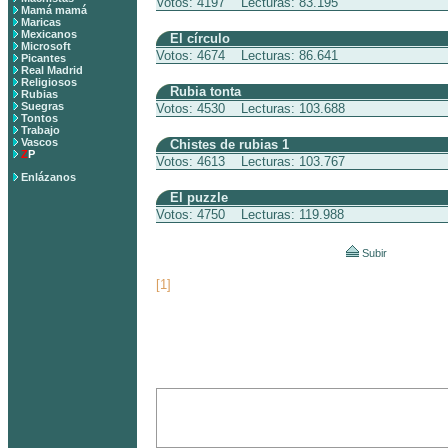
Votos: 4197 Lecturas: 83.195
Mamá mamá
Maricas
Mexicanos
El círculo
Microsoft
Votos: 4674 Lecturas: 86.641
Picantes
Real Madrid
Religiosos
Rubia tonta
Rubias
Suegras
Votos: 4530 Lecturas: 103.688
Tontos
Trabajo
Vascos
Chistes de rubias 1
Z
P
Votos: 4613 Lecturas: 103.767
Enlázanos
El puzzle
Votos: 4750 Lecturas: 119.988
Subir
[1]