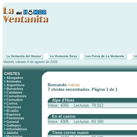
La Ventanita del Humor
La Ventanita Sexy
Los Foros de La Ventanita
Li
Madrid, sábado 8 de agosto de 2026
CHISTES
Abogados
Animales
Buscando
rubias
Argentinos
Borrachos
7 chistes encontrados. Página 1 de 1
Catalanes
Consultores
Cornudos
Alpe d'Huez
Cortos
Votos: 4265 Lecturas: 79.012
Doctores
El telón
Esposos
En el casino
Feministas
Votos: 4305 Lecturas: 83.160
General
Gallegos
Informáticos
Tiene correo nuevo
Jaimito
Machistas