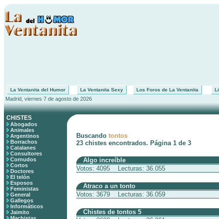
La Ventanita del Humor
La Ventanita Sexy
Los Foros de La Ventanita
Li
Madrid, viernes 7 de agosto de 2026
CHISTES
Abogados
Animales
Buscando
tontos
Argentinos
Borrachos
23 chistes encontrados. Página 1 de 3
Catalanes
Consultores
Cornudos
Algo increíble
Cortos
Votos: 4095 Lecturas: 36.055
Doctores
El telón
Esposos
Atraco a un tonto
Feministas
Votos: 3679 Lecturas: 36.059
General
Gallegos
Informáticos
Chistes de tontos 5
Jaimito
Machistas