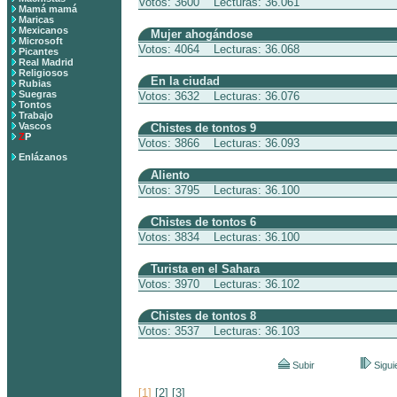
Votos: 3600 Lecturas: 36.061
Mamá mamá
Maricas
Mexicanos
Mujer ahogándose
Microsoft
Votos: 4064 Lecturas: 36.068
Picantes
Real Madrid
Religiosos
En la ciudad
Rubias
Suegras
Votos: 3632 Lecturas: 36.076
Tontos
Trabajo
Vascos
Chistes de tontos 9
Z
P
Votos: 3866 Lecturas: 36.093
Enlázanos
Aliento
Votos: 3795 Lecturas: 36.100
Chistes de tontos 6
Votos: 3834 Lecturas: 36.100
Turista en el Sahara
Votos: 3970 Lecturas: 36.102
Chistes de tontos 8
Votos: 3537 Lecturas: 36.103
Subir
Sigui
[1]
[2]
[3]