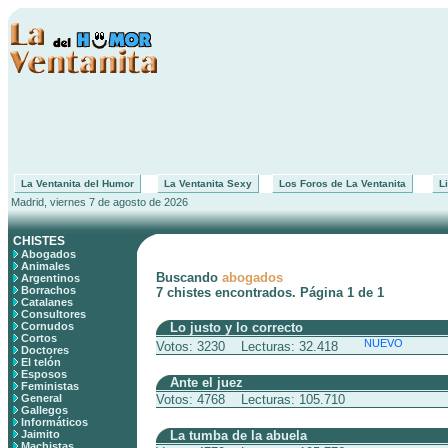
La Ventanita del Humor
La Ventanita Sexy
Los Foros de La Ventanita
Li
Madrid, viernes 7 de agosto de 2026
CHISTES
Abogados
Animales
Buscando
abogados
Argentinos
Borrachos
7 chistes encontrados. Página 1 de 1
Catalanes
Consultores
Cornudos
Lo justo y lo correcto
Cortos
NUEVO
Votos: 3230 Lecturas: 32.418
Doctores
El telón
Esposos
Ante el juez
Feministas
General
Votos: 4768 Lecturas: 105.710
Gallegos
Informáticos
Jaimito
La tumba de la abuela
Machistas