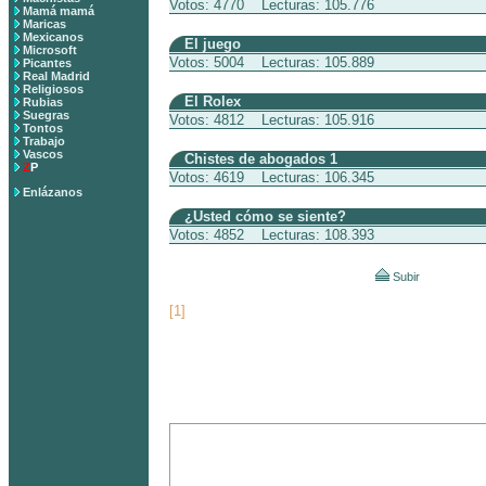
Votos: 4770 Lecturas: 105.776
Mamá mamá
Maricas
Mexicanos
El juego
Microsoft
Votos: 5004 Lecturas: 105.889
Picantes
Real Madrid
Religiosos
El Rolex
Rubias
Suegras
Votos: 4812 Lecturas: 105.916
Tontos
Trabajo
Vascos
Chistes de abogados 1
Z
P
Votos: 4619 Lecturas: 106.345
Enlázanos
¿Usted cómo se siente?
Votos: 4852 Lecturas: 108.393
Subir
[1]