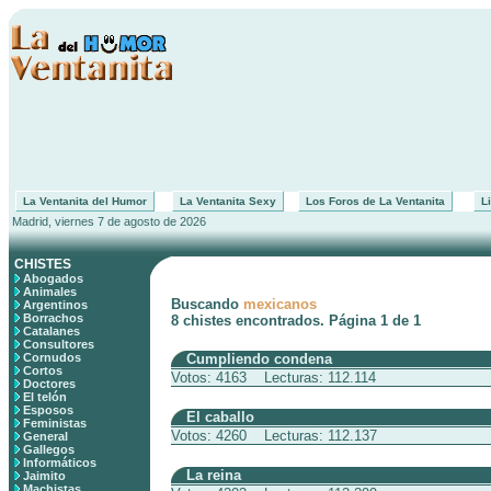
La Ventanita del Humor
La Ventanita Sexy
Los Foros de La Ventanita
Li
Madrid, viernes 7 de agosto de 2026
CHISTES
Abogados
Animales
Buscando
mexicanos
Argentinos
Borrachos
8 chistes encontrados. Página 1 de 1
Catalanes
Consultores
Cornudos
Cumpliendo condena
Cortos
Votos: 4163 Lecturas: 112.114
Doctores
El telón
Esposos
El caballo
Feministas
Votos: 4260 Lecturas: 112.137
General
Gallegos
Informáticos
La reina
Jaimito
Machistas