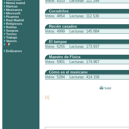
Votos: 4203 Lecturas: 112.299
Mamá mamá
Maricas
Mexicanos
Cocodrilos
Microsoft
Votos: 4854 Lecturas: 112.530
Picantes
Real Madrid
Religiosos
Recién casados
Rubias
Suegras
Votos: 4999 Lecturas: 145.884
Tontos
Trabajo
Vascos
El tampax
Z
P
Votos: 5255 Lecturas: 173.937
Enlázanos
Maestro de Física
Votos: 5901 Lecturas: 174.967
Cómo es el mexicano
Votos: 5284 Lecturas: 414.158
Subir
[1]