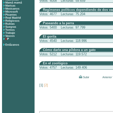
Votos: 4008 Lecturas: 59.659
Mamá mamá
Maricas
Mexicanos
Regímenes políticos dependiendo de dos va
Microsoft
Votos: 4677 Lecturas: 75.204
Picantes
Real Madrid
Religiosos
Paseando a la perra
Rubias
Suegras
Votos: 5400 Lecturas: 97.799
Tontos
Trabajo
Vascos
El gorila
Z
P
Votos: 4540 Lecturas: 118.996
Enlázanos
Cómo darle una píldora a un gato
Votos: 5212 Lecturas: 119.572
En el zoológico
Votos: 4757 Lecturas: 149.406
Subir
Anterior
[1]
[2]