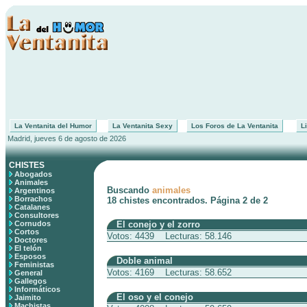
La Ventanita del Humor
La Ventanita Sexy
Los Foros de La Ventanita
Li
Madrid, jueves 6 de agosto de 2026
CHISTES
Abogados
Animales
Buscando
animales
Argentinos
Borrachos
18 chistes encontrados. Página 2 de 2
Catalanes
Consultores
Cornudos
El conejo y el zorro
Cortos
Votos: 4439 Lecturas: 58.146
Doctores
El telón
Esposos
Doble animal
Feministas
Votos: 4169 Lecturas: 58.652
General
Gallegos
Informáticos
El oso y el conejo
Jaimito
Machistas