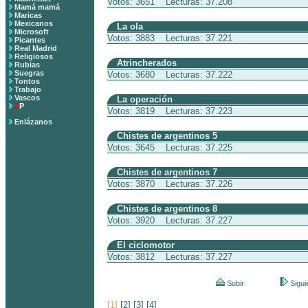
Votos: 3651 Lecturas: 37.208
Mamá mamá
Maricas
Mexicanos
La ola
Microsoft
Votos: 3883 Lecturas: 37.221
Picantes
Real Madrid
Religiosos
Atrincherados
Rubias
Suegras
Votos: 3680 Lecturas: 37.222
Tontos
Trabajo
Vascos
La operación
Z
P
Votos: 3819 Lecturas: 37.223
Enlázanos
Chistes de argentinos 5
Votos: 3645 Lecturas: 37.225
Chistes de argentinos 7
Votos: 3870 Lecturas: 37.226
Chistes de argentinos 8
Votos: 3920 Lecturas: 37.227
El ciclomotor
Votos: 3812 Lecturas: 37.227
Subir
Sigui
[1]
[2]
[3]
[4]