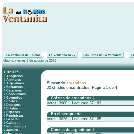
La Ventanita del Humor
La Ventanita Sexy
Los Foros de La Ventanita
Li
Madrid, viernes 7 de agosto de 2026
CHISTES
Abogados
Animales
Buscando
argentinos
Argentinos
Borrachos
32 chistes encontrados. Página 1 de 4
Catalanes
Consultores
Cornudos
Chistes de argentinos 4
Cortos
Votos: 3960 Lecturas: 37.183
Doctores
El telón
Esposos
En el aeropuerto
Feministas
Votos: 3826 Lecturas: 37.185
General
Gallegos
Informáticos
Chistes de argentinos 2
Jaimito
Machistas