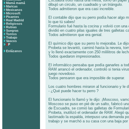
Escuadra trotó hasta una mesa, tomó un papel y
Mamá mamá
dibujó un circulo, un cuadrado y un triángulo.
Maricas
Todos admitieron que era casi increible.
Mexicanos
Microsoft
Picantes
El contable dijo que su perro podía hacer algo me
Real Madrid
lo que tú sabes!
Religiosos
Formulario fué hasta la cocina y volvió con una
Rubias
dividió en cuatro pilas iguales de tres galletas 
Suegras
Tontos
Todos admitieron que era genial.
Trabajo
Vascos
El químico dijo que su perro lo mejoraba. Le dijo
Z
P
Probeta se levantó, caminó hasta la nevera, to
Enlázanos
y lo llenó exactamente con 250 mililitros de lec
Todos quedaron impresionados.
El informático pensaba que podía ganarles a to
RAM arrancó el ordenador, controló si tenia virus
juego novedoso.
Todos pensaron que era imposible de superar.
Los cuatro hombres miraron al funcionario y le di
- ¿Qué puede hacer tu perro ?
El funcionario lo llamó y le dijo: ¡Moscoso, vam
Moscoso se puso en pié de un salto, fabricó una 
de Escuadra, se comió las galletas de Formulari
Probeta, inutilizó el ordenador de RAM. Alegó qu
lastimado la espalda, interpuso una demanda po
trabajo y se marchó a su casa con una baja po