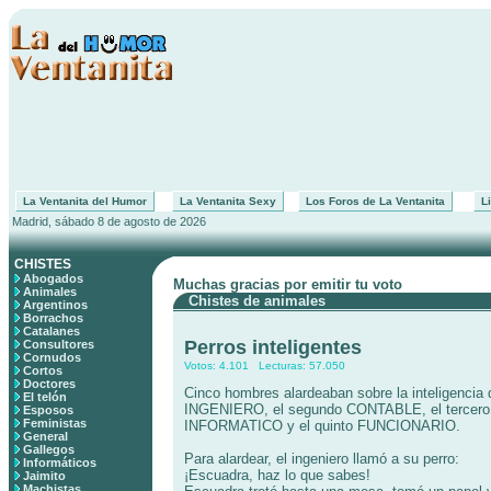
La Ventanita del Humor
La Ventanita Sexy
Los Foros de La Ventanita
Li
Madrid, sábado 8 de agosto de 2026
CHISTES
Abogados
Muchas gracias por emitir tu voto
Animales
Chistes de animales
Argentinos
Borrachos
Catalanes
Perros inteligentes
Consultores
Cornudos
Votos: 4.101 Lecturas: 57.050
Cortos
Doctores
Cinco hombres alardeaban sobre la inteligencia 
El telón
INGENIERO, el segundo CONTABLE, el tercero
Esposos
Feministas
INFORMATICO y el quinto FUNCIONARIO.
General
Gallegos
Para alardear, el ingeniero llamó a su perro:
Informáticos
¡Escuadra, haz lo que sabes!
Jaimito
Machistas