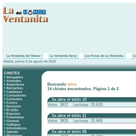
La Ventanita del Humor
La Ventanita Sexy
Los Foros de La Ventanita
Li
Madrid, jueves 6 de agosto de 2026
CHISTES
Abogados
Animales
Buscando
telon
Argentinos
Borrachos
14 chistes encontrados. Página 1 de 2
Catalanes
Consultores
Cornudos
Se abre el telón 10
Cortos
Votos: 3837 Lecturas: 33.633
Doctores
El telón
Esposos
Se abre el telón 11
Feministas
Votos: 3925 Lecturas: 33.665
General
Gallegos
Informáticos
Se abre el telón 06
Jaimito
Machistas