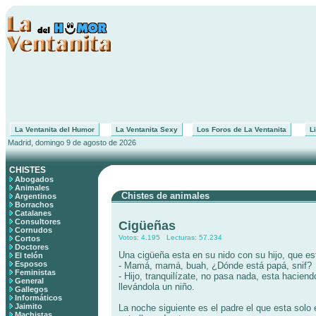
La Ventanita del Humor
La Ventanita Sexy
Los Foros de La Ventanita
Li
Madrid, domingo 9 de agosto de 2026
CHISTES
Abogados
Animales
Chistes de animales
Argentinos
Borrachos
Catalanes
Consultores
Cigüeñas
Cornudos
Votos: 4.195 Lecturas: 57.234
Cortos
Doctores
Una cigüeña esta en su nido con su hijo, que est
El telón
Esposos
- Mamá, mamá, buah, ¿Dónde está papá, snif?
Feministas
- Hijo, tranquilízate, no pasa nada, esta haciend
General
llevándola un niño.
Gallegos
Informáticos
Jaimito
La noche siguiente es el padre el que esta solo e
Machistas