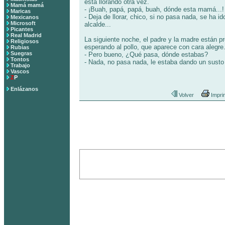
esta llorando otra vez.
Mamá mamá
- ¡Buah, papá, papá, buah, dónde esta mamá...!
Maricas
- Deja de llorar, chico, si no pasa nada, se ha id
Mexicanos
Microsoft
alcalde...
Picantes
Real Madrid
La siguiente noche, el padre y la madre están p
Religiosos
esperando al pollo, que aparece con cara alegre
Rubias
Suegras
- Pero bueno, ¿Qué pasa, dónde estabas?
Tontos
- Nada, no pasa nada, le estaba dando un susto 
Trabajo
Vascos
Z
P
Enlázanos
Volver
Impri