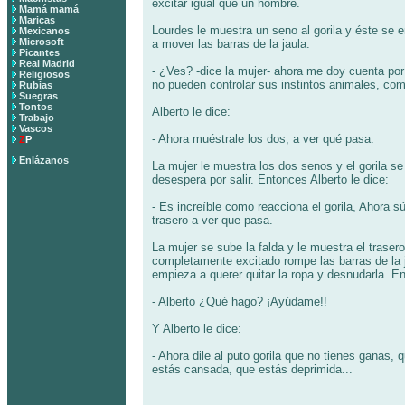
excitar igual que un hombre.
Mamá mamá
Maricas
Lourdes le muestra un seno al gorila y éste se 
Mexicanos
Microsoft
a mover las barras de la jaula.
Picantes
Real Madrid
- ¿Ves? -dice la mujer- ahora me doy cuenta po
Religiosos
no pueden controlar sus instintos animales, como
Rubias
Suegras
Tontos
Alberto le dice:
Trabajo
Vascos
- Ahora muéstrale los dos, a ver qué pasa.
Z
P
Enlázanos
La mujer le muestra los dos senos y el gorila s
desespera por salir. Entonces Alberto le dice:
- Es increíble como reacciona el gorila, Ahora sú
trasero a ver que pasa.
La mujer se sube la falda y le muestra el trasero,
completamente excitado rompe las barras de la ja
empieza a querer quitar la ropa y desnudarla. En
- Alberto ¿Qué hago? ¡Ayúdame!!
Y Alberto le dice:
- Ahora dile al puto gorila que no tienes ganas, 
estás cansada, que estás deprimida...