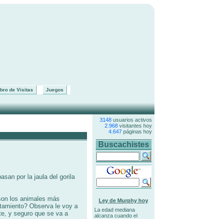
bro de Visitas
Juegos
3148
usuarios activos
2.968
visitantes hoy
4.647
páginas hoy
Buscachistes
san por la jaula del gorila
 son los animales más
Ley de Murphy hoy
tamiento? Observa le voy a
La edad mediana
e, y seguro que se va a
alcanza cuando el