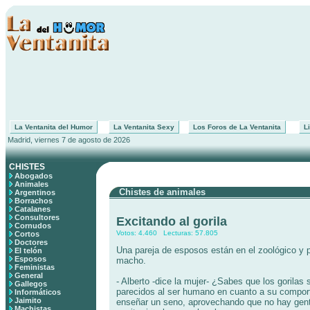
La Ventanita del Humor
La Ventanita Sexy
Los Foros de La Ventanita
Li
Madrid, viernes 7 de agosto de 2026
CHISTES
Abogados
Animales
Chistes de animales
Argentinos
Borrachos
Catalanes
Consultores
Excitando al gorila
Cornudos
Votos: 4.460 Lecturas: 57.805
Cortos
Doctores
Una pareja de esposos están en el zoológico y pa
El telón
Esposos
macho.
Feministas
General
- Alberto -dice la mujer- ¿Sabes que los gorilas
Gallegos
parecidos al ser humano en cuanto a su compor
Informáticos
Jaimito
enseñar un seno, aprovechando que no hay gent
Machistas