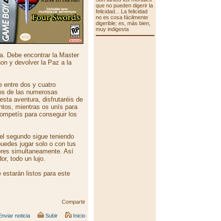
que no pueden digerir la
felicidad... La felicidad
no es cosa fácilmente
digerible; es, más bien,
muy indigesta
a. Debe encontrar la Master
on y devolver la Paz a la
e entre dos y cuatro
ros de las numerosas
sta aventura, disfrutaréis de
tos, mientras os unís para
competís para conseguir los
 el segundo sigue teniendo
uedes jugar solo o con tus
ores simultaneamente. Así
r, todo un lujo.
 estarán listos para este
Compartir
nviar noticia
Subir
Inicio