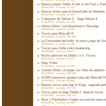
Nuevos juegos Zelda: A Link to the Past y Fou
05/01/2005 Lecturas: 51.147
Nuevos títulos para la GameCube de Nintendo
06/12/2004 Lecturas: 24.857
Y después de Tekken 3... llega Tekken 4
01/11/2004 Lecturas: 41.125
Ultima Online: Lord Blackthorn´s Revenge
23/08/2004 Lecturas: 18.695
Trucos para Warcraft III
23/07/2004 Lecturas: 768.882
La Comunidad del Anillo, el nuevo juego de Viv
23/06/2004 Lecturas: 21.394
Trucos para Zelda Links Awakening
08/05/2004 Lecturas: 49.427
Mucha atención en Diablo I o II. Trucos
05/02/2004 Lecturas: 52.547
Harry Potter
12/01/2004 Lecturas: 31.535
Counter Strike, un juego con miles de adeptos
06/11/2003 Lecturas: 148.586
14.000 tramposos quedan fuera del Warcraft III
14/10/2002 Lecturas: 69.960
Nuevos trucos para Age of Kings, segunda par
04/10/2002 Lecturas: 205.704
Trucos para el juego Diablo II. Nuevos trucos.
03/10/2002 Lecturas: 206.612
Xbox y PlayStation 2 bajan sus precios para e
30/09/2002 Lecturas: 46.668