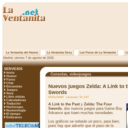
La Ventanita del Humor
La Ventanita Sexy
Los Foros de La Ventanita
Li
Madrid, viernes 7 de agosto de 2026
SERVICIOS
Inicio
Consolas, videojuegos
Humor
Foros
Chat
Nuevos juegos Zelda: A Link to t
Encuestas
Juegos
Swords
Sexy
Libro visitas
05/01/2005 Lecturas: 51.147
Calculadoras
Traductor
A Link to the Past
y
Zelda: The Four
Horóscopo
Swords
, dos nuevos juegos para Game Boy
Numerología
Advance que traen muchas novedades.
El tiempo
Enlázanos
Los gráficos se notarán un poco, para bien,
pues hay que advertir que el paso de la