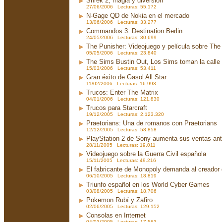
Shrek 2, magia y diversión
27/06/2006 Lecturas: 55.172
N-Gage QD de Nokia en el mercado
13/06/2006 Lecturas: 33.277
Commandos 3: Destination Berlin
24/05/2006 Lecturas: 30.699
The Punisher: Videojuego y película sobre The
05/05/2006 Lecturas: 23.840
The Sims Bustin Out, Los Sims toman la calle
15/03/2006 Lecturas: 53.411
Gran éxito de Gasol All Star
11/02/2006 Lecturas: 16.993
Trucos: Enter The Matrix
04/01/2006 Lecturas: 121.830
Trucos para Starcraft
19/12/2005 Lecturas: 2.123.320
Praetorians: Una de romanos con Praetorians
12/12/2005 Lecturas: 58.858
PlayStation 2 de Sony aumenta sus ventas an
28/11/2005 Lecturas: 19.011
Videojuego sobre la Guerra Civil española
15/11/2005 Lecturas: 49.216
El fabricante de Monopoly demanda al creador
06/10/2005 Lecturas: 18.819
Triunfo español en los World Cyber Games
03/08/2005 Lecturas: 18.706
Pokemon Rubí y Zafiro
02/06/2005 Lecturas: 129.152
Consolas en Internet
04/03/2005 Lecturas: 17.563