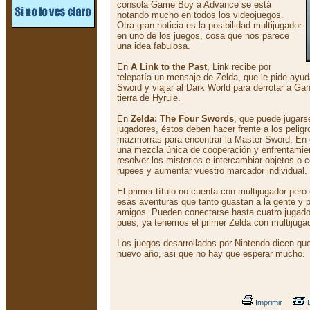
consola Game Boy a Advance se está
notando mucho en todos los videojuegos.
Otra gran noticia es la posibilidad multijugador
en uno de los juegos, cosa que nos parece
una idea fabulosa.
En
A Link to the Past
, Link recibe por
telepatía un mensaje de Zelda, que le pide ayud
Sword y viajar al Dark World para derrotar a Gan
tierra de Hyrule.
En
Zelda: The Four Swords
, que puede jugars
jugadores, éstos deben hacer frente a los pelig
mazmorras para encontrar la Master Sword. En e
una mezcla única de cooperación y enfrentamien
resolver los misterios e intercambiar objetos o 
rupees y aumentar vuestro marcador individual.
El primer título no cuenta con multijugador pero
esas aventuras que tanto guastan a la gente y p
amigos. Pueden conectarse hasta cuatro jugad
pues, ya tenemos el primer Zelda con multijugado
Los juegos desarrollados por Nintendo dicen que
nuevo año, asi que no hay que esperar mucho.
Imprimir
E