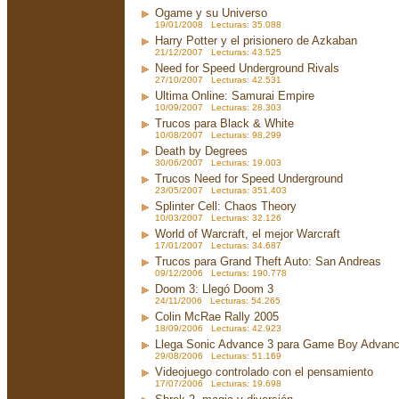
Ogame y su Universo
19/01/2008 Lecturas: 35.088
Harry Potter y el prisionero de Azkaban
21/12/2007 Lecturas: 43.525
Need for Speed Underground Rivals
27/10/2007 Lecturas: 42.531
Ultima Online: Samurai Empire
10/09/2007 Lecturas: 28.303
Trucos para Black & White
10/08/2007 Lecturas: 98.299
Death by Degrees
30/06/2007 Lecturas: 19.003
Trucos Need for Speed Underground
23/05/2007 Lecturas: 351.403
Splinter Cell: Chaos Theory
10/03/2007 Lecturas: 32.126
World of Warcraft, el mejor Warcraft
17/01/2007 Lecturas: 34.687
Trucos para Grand Theft Auto: San Andreas
09/12/2006 Lecturas: 190.778
Doom 3: Llegó Doom 3
24/11/2006 Lecturas: 54.265
Colin McRae Rally 2005
18/09/2006 Lecturas: 42.923
Llega Sonic Advance 3 para Game Boy Advan
29/08/2006 Lecturas: 51.169
Videojuego controlado con el pensamiento
17/07/2006 Lecturas: 19.698