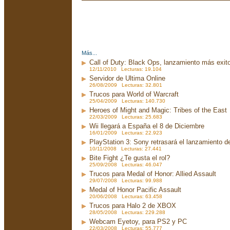
Más...
Call of Duty: Black Ops, lanzamiento más exito
12/11/2010 Lecturas: 19.104
Servidor de Ultima Online
26/08/2009 Lecturas: 32.801
Trucos para World of Warcraft
25/04/2009 Lecturas: 140.730
Heroes of Might and Magic: Tribes of the East
22/03/2009 Lecturas: 25.683
Wii llegará a España el 8 de Diciembre
16/01/2009 Lecturas: 22.923
PlayStation 3: Sony retrasará el lanzamiento d
10/11/2008 Lecturas: 27.441
Bite Fight ¿Te gusta el rol?
25/09/2008 Lecturas: 46.047
Trucos para Medal of Honor: Allied Assault
29/07/2008 Lecturas: 99.988
Medal of Honor Pacific Assault
20/06/2008 Lecturas: 63.458
Trucos para Halo 2 de XBOX
28/05/2008 Lecturas: 229.288
Webcam Eyetoy, para PS2 y PC
22/03/2008 Lecturas: 55.777