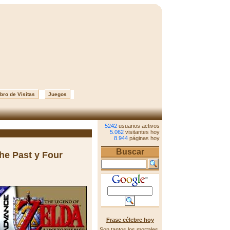
bro de Visitas
Juegos
5242
usuarios activos
5.062
visitantes hoy
8.944
páginas hoy
Buscar
he Past y Four
Frase célebre hoy
Son tantos los mortales