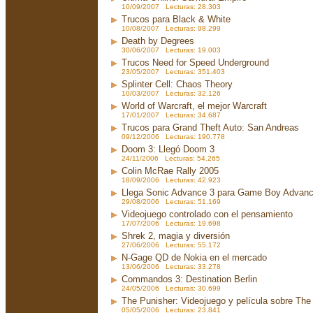
10/09/2007 Lecturas: 28.303
Trucos para Black & White
10/08/2007 Lecturas: 98.299
Death by Degrees
30/06/2007 Lecturas: 19.003
Trucos Need for Speed Underground
23/05/2007 Lecturas: 351.403
Splinter Cell: Chaos Theory
10/03/2007 Lecturas: 32.126
World of Warcraft, el mejor Warcraft
17/01/2007 Lecturas: 34.687
Trucos para Grand Theft Auto: San Andreas
09/12/2006 Lecturas: 190.778
Doom 3: Llegó Doom 3
24/11/2006 Lecturas: 54.265
Colin McRae Rally 2005
18/09/2006 Lecturas: 42.923
Llega Sonic Advance 3 para Game Boy Advan
29/08/2006 Lecturas: 51.169
Videojuego controlado con el pensamiento
17/07/2006 Lecturas: 19.698
Shrek 2, magia y diversión
27/06/2006 Lecturas: 55.172
N-Gage QD de Nokia en el mercado
13/06/2006 Lecturas: 33.278
Commandos 3: Destination Berlin
24/05/2006 Lecturas: 30.699
The Punisher: Videojuego y película sobre The
05/05/2006 Lecturas: 23.841