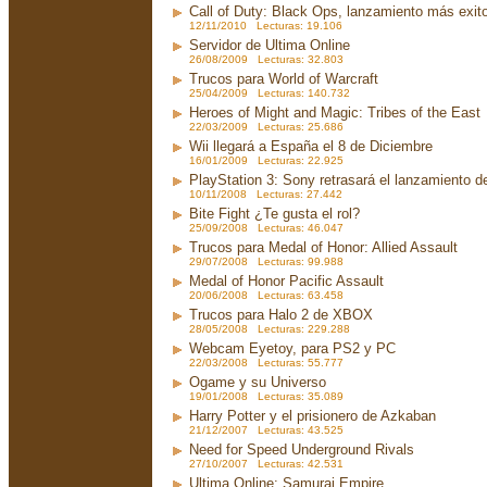
Call of Duty: Black Ops, lanzamiento más exito
12/11/2010 Lecturas: 19.106
Servidor de Ultima Online
26/08/2009 Lecturas: 32.803
Trucos para World of Warcraft
25/04/2009 Lecturas: 140.732
Heroes of Might and Magic: Tribes of the East
22/03/2009 Lecturas: 25.686
Wii llegará a España el 8 de Diciembre
16/01/2009 Lecturas: 22.925
PlayStation 3: Sony retrasará el lanzamiento d
10/11/2008 Lecturas: 27.442
Bite Fight ¿Te gusta el rol?
25/09/2008 Lecturas: 46.047
Trucos para Medal of Honor: Allied Assault
29/07/2008 Lecturas: 99.988
Medal of Honor Pacific Assault
20/06/2008 Lecturas: 63.458
Trucos para Halo 2 de XBOX
28/05/2008 Lecturas: 229.288
Webcam Eyetoy, para PS2 y PC
22/03/2008 Lecturas: 55.777
Ogame y su Universo
19/01/2008 Lecturas: 35.089
Harry Potter y el prisionero de Azkaban
21/12/2007 Lecturas: 43.525
Need for Speed Underground Rivals
27/10/2007 Lecturas: 42.531
Ultima Online: Samurai Empire