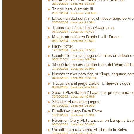
23/08/2004 Lecturas: 18.695
Trucos para Warcraft III
23/07/2004 Lecturas: 768.882
La Comunidad del Anillo, el nuevo juego de Viv
23/06/2004 Lecturas: 21.394
Trucos para Zelda Links Awakening
08/05/2004 Lecturas: 49.427
Mucha atención en Diablo I o II. Trucos
05/02/2004 Lecturas: 52.548
Harry Potter
12/01/2004 Lecturas: 31.535
Counter Strike, un juego con miles de adeptos
06/11/2003 Lecturas: 148.586
14.000 tramposos quedan fuera del Warcraft III
14/10/2002 Lecturas: 69.960
Nuevos trucos para Age of Kings, segunda par
04/10/2002 Lecturas: 205.704
Trucos para el juego Diablo II. Nuevos trucos.
03/10/2002 Lecturas: 206.612
Xbox y PlayStation 2 bajan sus precios para e
30/09/2002 Lecturas: 46.668
XPloder, el resuelve juegos.
01/03/2002 Lecturas: 36.909
El adictivo juego Delta Force
16/12/2001 Lecturas: 32.951
Pokémon Oro y Plata arrasan en Europa y Es
06/08/2001 Lecturas: 38.463
Ubisoft saca a la venta EL libro de la Selva
26/06/2001 Lecturas: 24.142