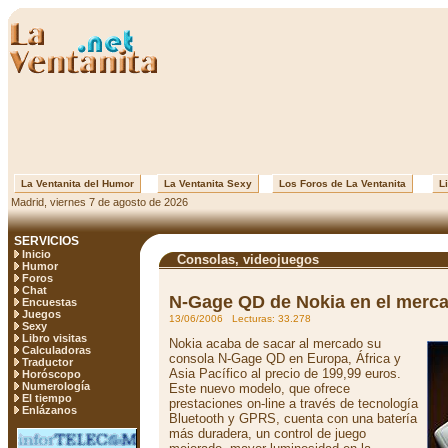
La Ventanita del Humor
La Ventanita Sexy
Los Foros de La Ventanita
Li
Madrid, viernes 7 de agosto de 2026
SERVICIOS
Inicio
Consolas, videojuegos
Humor
Foros
Chat
N-Gage QD de Nokia en el merc
Encuestas
Juegos
13/06/2006 Lecturas: 33.278
Sexy
Libro visitas
Nokia acaba de sacar al mercado su
Calculadoras
consola N-Gage QD en Europa, África y
Traductor
Asia Pacífico al precio de 199,99 euros.
Horóscopo
Numerología
Este nuevo modelo, que ofrece
El tiempo
prestaciones on-line a través de tecnología
Enlázanos
Bluetooth y GPRS, cuenta con una batería
más duradera, un control de juego