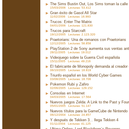
The Sims Bustin Out, Los Sims toman la calle
15/03/2006 Lecturas: 53.412
Gran éxito de Gasol All Star
11/02/2006 Lecturas: 16.993
Trucos: Enter The Matrix
04/01/2006 Lecturas: 121.830
Trucos para Starcraft
19/12/2005 Lecturas: 2.123.320
Praetorians: Una de romanos con Praetorians
12/12/2005 Lecturas: 58.858
PlayStation 2 de Sony aumenta sus ventas an
28/11/2005 Lecturas: 19.012
Videojuego sobre la Guerra Civil española
15/11/2005 Lecturas: 49.216
El fabricante de Monopoly demanda al creador
06/10/2005 Lecturas: 18.819
Triunfo español en los World Cyber Games
03/08/2005 Lecturas: 18.706
Pokemon Rubí y Zafiro
02/06/2005 Lecturas: 129.152
Consolas en Internet
04/03/2005 Lecturas: 17.564
Nuevos juegos Zelda: A Link to the Past y Fou
05/01/2005 Lecturas: 51.147
Nuevos títulos para la GameCube de Nintendo
06/12/2004 Lecturas: 24.857
Y después de Tekken 3... llega Tekken 4
01/11/2004 Lecturas: 41.125
Ultima Online: Lord Blackthorn´s Revenge