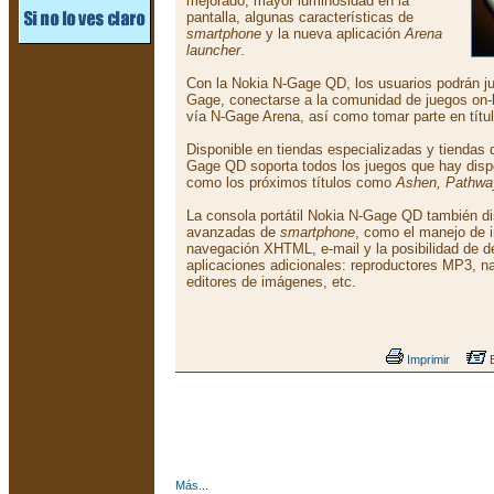
mejorado, mayor luminosidad en la
pantalla, algunas características de
smartphone
y la nueva aplicación
Arena
launcher
.
Con la Nokia N-Gage QD, los usuarios podrán jug
Gage, conectarse a la comunidad de juegos on-l
vía N-Gage Arena, así como tomar parte en títul
Disponible en tiendas especializadas y tiendas 
Gage QD soporta todos los juegos que hay disp
como los próximos títulos como
Ashen, Pathwa
La consola portátil Nokia N-Gage QD también di
avanzadas de
smartphone
, como el manejo de i
navegación XHTML, e-mail y la posibilidad de de
aplicaciones adicionales: reproductores MP3, n
editores de imágenes, etc.
Imprimir
E
Más...