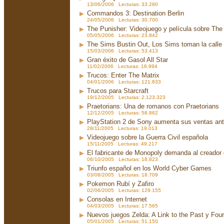
13/06/2006 Lecturas: 33.280
Commandos 3: Destination Berlin
24/05/2006 Lecturas: 30.700
The Punisher: Videojuego y película sobre The
05/05/2006 Lecturas: 23.842
The Sims Bustin Out, Los Sims toman la calle
15/03/2006 Lecturas: 53.413
Gran éxito de Gasol All Star
11/02/2006 Lecturas: 16.994
Trucos: Enter The Matrix
04/01/2006 Lecturas: 121.833
Trucos para Starcraft
19/12/2005 Lecturas: 2.123.323
Praetorians: Una de romanos con Praetorians
12/12/2005 Lecturas: 58.862
PlayStation 2 de Sony aumenta sus ventas an
28/11/2005 Lecturas: 19.013
Videojuego sobre la Guerra Civil española
15/11/2005 Lecturas: 49.217
El fabricante de Monopoly demanda al creador
06/10/2005 Lecturas: 18.823
Triunfo español en los World Cyber Games
03/08/2005 Lecturas: 18.709
Pokemon Rubí y Zafiro
02/06/2005 Lecturas: 129.155
Consolas en Internet
04/03/2005 Lecturas: 17.565
Nuevos juegos Zelda: A Link to the Past y Fou
05/01/2005 Lecturas: 51.150