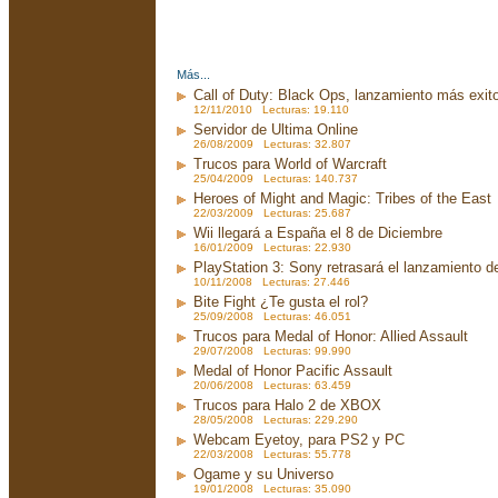
Más...
Call of Duty: Black Ops, lanzamiento más exito
12/11/2010 Lecturas: 19.110
Servidor de Ultima Online
26/08/2009 Lecturas: 32.807
Trucos para World of Warcraft
25/04/2009 Lecturas: 140.737
Heroes of Might and Magic: Tribes of the East
22/03/2009 Lecturas: 25.687
Wii llegará a España el 8 de Diciembre
16/01/2009 Lecturas: 22.930
PlayStation 3: Sony retrasará el lanzamiento d
10/11/2008 Lecturas: 27.446
Bite Fight ¿Te gusta el rol?
25/09/2008 Lecturas: 46.051
Trucos para Medal of Honor: Allied Assault
29/07/2008 Lecturas: 99.990
Medal of Honor Pacific Assault
20/06/2008 Lecturas: 63.459
Trucos para Halo 2 de XBOX
28/05/2008 Lecturas: 229.290
Webcam Eyetoy, para PS2 y PC
22/03/2008 Lecturas: 55.778
Ogame y su Universo
19/01/2008 Lecturas: 35.090