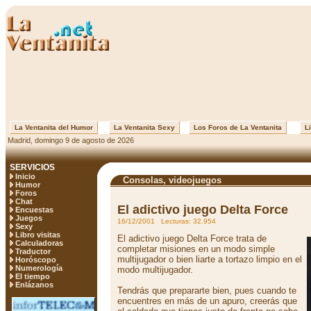
La Ventanita del Humor
La Ventanita Sexy
Los Foros de La Ventanita
Li
Madrid, domingo 9 de agosto de 2026
SERVICIOS
Inicio
Consolas, videojuegos
Humor
Foros
Chat
El adictivo juego Delta Force
Encuestas
Juegos
16/12/2001 Lecturas: 32.954
Sexy
Libro visitas
El adictivo juego Delta Force trata de
Calculadoras
completar misiones en un modo simple
Traductor
multijugador o bien liarte a tortazo limpio en el
Horóscopo
Numerología
modo multijugador.
El tiempo
Enlázanos
Tendrás que prepararte bien, pues cuando te
encuentres en más de un apuro, creerás que