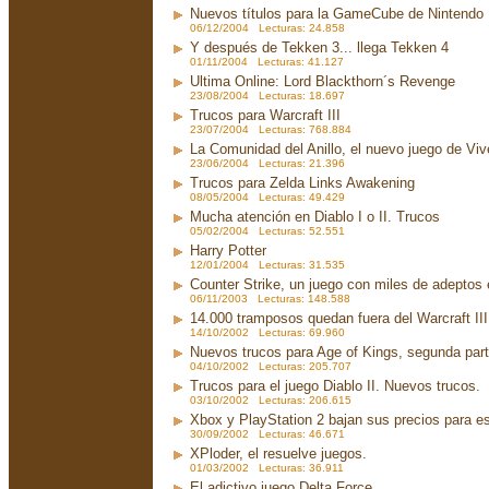
Nuevos títulos para la GameCube de Nintendo
06/12/2004 Lecturas: 24.858
Y después de Tekken 3... llega Tekken 4
01/11/2004 Lecturas: 41.127
Ultima Online: Lord Blackthorn´s Revenge
23/08/2004 Lecturas: 18.697
Trucos para Warcraft III
23/07/2004 Lecturas: 768.884
La Comunidad del Anillo, el nuevo juego de Viv
23/06/2004 Lecturas: 21.396
Trucos para Zelda Links Awakening
08/05/2004 Lecturas: 49.429
Mucha atención en Diablo I o II. Trucos
05/02/2004 Lecturas: 52.551
Harry Potter
12/01/2004 Lecturas: 31.535
Counter Strike, un juego con miles de adeptos
06/11/2003 Lecturas: 148.588
14.000 tramposos quedan fuera del Warcraft III
14/10/2002 Lecturas: 69.960
Nuevos trucos para Age of Kings, segunda par
04/10/2002 Lecturas: 205.707
Trucos para el juego Diablo II. Nuevos trucos.
03/10/2002 Lecturas: 206.615
Xbox y PlayStation 2 bajan sus precios para e
30/09/2002 Lecturas: 46.671
XPloder, el resuelve juegos.
01/03/2002 Lecturas: 36.911
El adictivo juego Delta Force