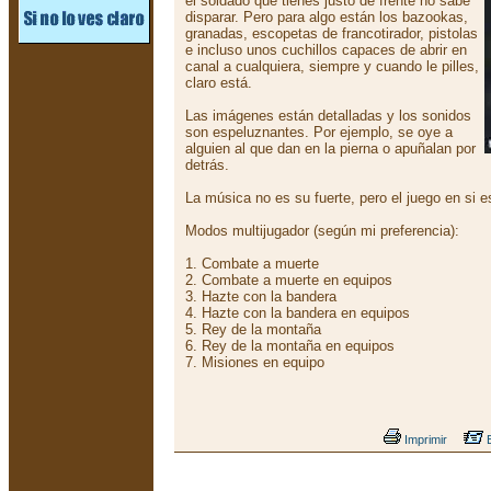
el soldado que tienes justo de frente no sabe
disparar. Pero para algo están los bazookas,
granadas, escopetas de francotirador, pistolas
e incluso unos cuchillos capaces de abrir en
canal a cualquiera, siempre y cuando le pilles,
claro está.
Las imágenes están detalladas y los sonidos
son espeluznantes. Por ejemplo, se oye a
alguien al que dan en la pierna o apuñalan por
detrás.
La música no es su fuerte, pero el juego en si 
Modos multijugador (según mi preferencia):
1. Combate a muerte
2. Combate a muerte en equipos
3. Hazte con la bandera
4. Hazte con la bandera en equipos
5. Rey de la montaña
6. Rey de la montaña en equipos
7. Misiones en equipo
Imprimir
E