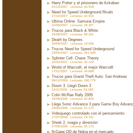
Harry Potter y el prisionero de Azkaban
21/12/2007 Lecturas: 43.528
Need for Speed Underground Rivals
27/10/2007 Lecturas: 42.533
Ultima Online: Samurai Empire
10/09/2007 Lecturas: 28.307
Trucos para Black & White
10/08/2007 Lecturas: 98.301
Death by Degrees
30/06/2007 Lecturas: 19.006
Trucos Need for Speed Underground
23/05/2007 Lecturas: 351.408
Splinter Cell: Chaos Theory
10/03/2007 Lecturas: 32.128
World of Warcraft, el mejor Warcraft
17/01/2007 Lecturas: 34.689
Trucos para Grand Theft Auto: San Andreas
09/12/2006 Lecturas: 190.779
Doom 3: Llegó Doom 3
24/11/2006 Lecturas: 54.265
Colin McRae Rally 2005
18/09/2006 Lecturas: 42.926
Llega Sonic Advance 3 para Game Boy Advan
29/08/2006 Lecturas: 51.172
Videojuego controlado con el pensamiento
17/07/2006 Lecturas: 19.701
Shrek 2, magia y diversión
27/06/2006 Lecturas: 55.173
N-Gage QD de Nokia en el mercado