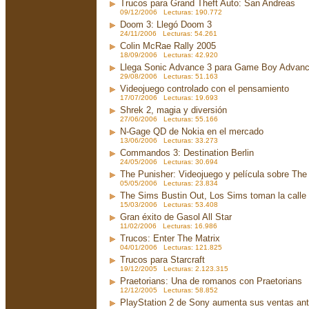
Trucos para Grand Theft Auto: San Andreas
09/12/2006 Lecturas: 190.772
Doom 3: Llegó Doom 3
24/11/2006 Lecturas: 54.261
Colin McRae Rally 2005
18/09/2006 Lecturas: 42.920
Llega Sonic Advance 3 para Game Boy Advan
29/08/2006 Lecturas: 51.163
Videojuego controlado con el pensamiento
17/07/2006 Lecturas: 19.693
Shrek 2, magia y diversión
27/06/2006 Lecturas: 55.166
N-Gage QD de Nokia en el mercado
13/06/2006 Lecturas: 33.273
Commandos 3: Destination Berlin
24/05/2006 Lecturas: 30.694
The Punisher: Videojuego y película sobre The
05/05/2006 Lecturas: 23.834
The Sims Bustin Out, Los Sims toman la calle
15/03/2006 Lecturas: 53.408
Gran éxito de Gasol All Star
11/02/2006 Lecturas: 16.986
Trucos: Enter The Matrix
04/01/2006 Lecturas: 121.825
Trucos para Starcraft
19/12/2005 Lecturas: 2.123.315
Praetorians: Una de romanos con Praetorians
12/12/2005 Lecturas: 58.852
PlayStation 2 de Sony aumenta sus ventas an