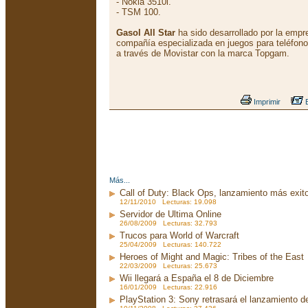
- Nokia 3510i.
- TSM 100.
Gasol All Star
ha sido desarrollado por la emp
compañía especializada en juegos para teléfono
a través de Movistar con la marca Topgam.
Imprimir
E
Más...
Call of Duty: Black Ops, lanzamiento más exito
12/11/2010 Lecturas: 19.098
Servidor de Ultima Online
26/08/2009 Lecturas: 32.793
Trucos para World of Warcraft
25/04/2009 Lecturas: 140.722
Heroes of Might and Magic: Tribes of the East
22/03/2009 Lecturas: 25.673
Wii llegará a España el 8 de Diciembre
16/01/2009 Lecturas: 22.916
PlayStation 3: Sony retrasará el lanzamiento d