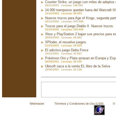
Counter Strike, un juego con miles de adeptos
06/11/2003 Lecturas: 148.581
14.000 tramposos quedan fuera del Warcraft III
14/10/2002 Lecturas: 69.953
Nuevos trucos para Age of Kings, segunda par
04/10/2002 Lecturas: 205.696
Trucos para el juego Diablo II. Nuevos trucos.
03/10/2002 Lecturas: 206.608
Xbox y PlayStation 2 bajan sus precios para e
30/09/2002 Lecturas: 46.662
XPloder, el resuelve juegos.
01/03/2002 Lecturas: 36.905
El adictivo juego Delta Force
16/12/2001 Lecturas: 32.947
Pokémon Oro y Plata arrasan en Europa y Es
06/08/2001 Lecturas: 38.455
Ubisoft saca a la venta EL libro de la Selva
26/06/2001 Lecturas: 24.138
Webmaster
Términos y Condiciones de Uso (LSSI)
© La 