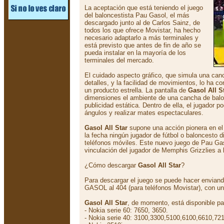
La aceptación que está teniendo el juego
del baloncestista Pau Gasol, el más
descargado junto al de Carlos Sainz, de
todos los que ofrece Movistar, ha hecho
necesario adaptarlo a más terminales y
está previsto que antes de fin de año se
pueda instalar en la mayoría de los
terminales del mercado.
El cuidado aspecto gráfico, que simula una ca
detalles, y la facilidad de movimientos, lo ha 
un producto estrella. La pantalla de
Gasol All S
dimensiones el ambiente de una cancha de balo
publicidad estática. Dentro de ella, el jugador p
ángulos y realizar mates espectaculares.
Gasol All Star
supone una acción pionera en el
la fecha ningún jugador de fútbol o baloncesto 
teléfonos móviles. Este nuevo juego de Pau Ga
vinculación del jugador de Memphis Grizzlies a 
¿Cómo descargar
Gasol All Star
?
Para descargar el juego se puede hacer envi
GASOL al 404 (para teléfonos Movistar), con un
Gasol All Star
, de momento, está disponible par
- Nokia serie 60: 7650, 3650.
- Nokia serie 40: 3100,3300,5100,6100,6610,72