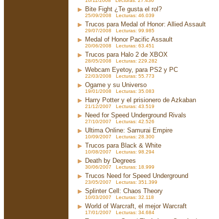
10/11/2008 Lecturas: 27.436
Bite Fight ¿Te gusta el rol?
25/09/2008 Lecturas: 46.039
Trucos para Medal of Honor: Allied Assault
29/07/2008 Lecturas: 99.985
Medal of Honor Pacific Assault
20/06/2008 Lecturas: 63.451
Trucos para Halo 2 de XBOX
28/05/2008 Lecturas: 229.282
Webcam Eyetoy, para PS2 y PC
22/03/2008 Lecturas: 55.773
Ogame y su Universo
19/01/2008 Lecturas: 35.083
Harry Potter y el prisionero de Azkaban
21/12/2007 Lecturas: 43.519
Need for Speed Underground Rivals
27/10/2007 Lecturas: 42.526
Ultima Online: Samurai Empire
10/09/2007 Lecturas: 28.300
Trucos para Black & White
10/08/2007 Lecturas: 98.294
Death by Degrees
30/06/2007 Lecturas: 18.999
Trucos Need for Speed Underground
23/05/2007 Lecturas: 351.399
Splinter Cell: Chaos Theory
10/03/2007 Lecturas: 32.118
World of Warcraft, el mejor Warcraft
17/01/2007 Lecturas: 34.684