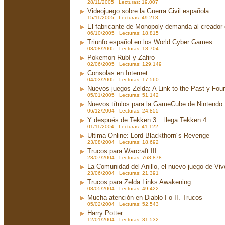
28/11/2005 Lecturas: 19.007
Videojuego sobre la Guerra Civil española
15/11/2005 Lecturas: 49.213
El fabricante de Monopoly demanda al creador
06/10/2005 Lecturas: 18.815
Triunfo español en los World Cyber Games
03/08/2005 Lecturas: 18.704
Pokemon Rubí y Zafiro
02/06/2005 Lecturas: 129.149
Consolas en Internet
04/03/2005 Lecturas: 17.560
Nuevos juegos Zelda: A Link to the Past y Fou
05/01/2005 Lecturas: 51.142
Nuevos títulos para la GameCube de Nintendo
06/12/2004 Lecturas: 24.855
Y después de Tekken 3... llega Tekken 4
01/11/2004 Lecturas: 41.122
Ultima Online: Lord Blackthorn´s Revenge
23/08/2004 Lecturas: 18.692
Trucos para Warcraft III
23/07/2004 Lecturas: 768.878
La Comunidad del Anillo, el nuevo juego de Viv
23/06/2004 Lecturas: 21.391
Trucos para Zelda Links Awakening
08/05/2004 Lecturas: 49.422
Mucha atención en Diablo I o II. Trucos
05/02/2004 Lecturas: 52.543
Harry Potter
12/01/2004 Lecturas: 31.532