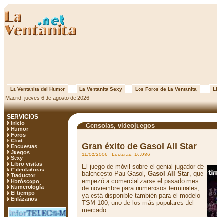
La Ventanita del Humor
La Ventanita Sexy
Los Foros de La Ventanita
Li
Madrid, jueves 6 de agosto de 2026
SERVICIOS
Inicio
Consolas, videojuegos
Humor
Foros
Chat
Gran éxito de Gasol All Star
Encuestas
Juegos
11/02/2006 Lecturas: 16.986
Sexy
Libro visitas
El juego de móvil sobre el genial jugador de
Calculadoras
baloncesto Pau Gasol,
Gasol All Star
, que
Traductor
empezó a comercializarse el pasado mes
Horóscopo
Numerología
de noviembre para numerosos terminales,
El tiempo
ya está disponible también para el modelo
Enlázanos
TSM 100, uno de los más populares del
mercado.