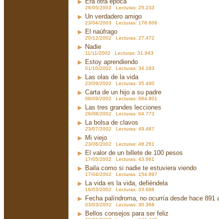
Era otra época
26/05/2003 Lecturas: 25.233
Un verdadero amigo
23/04/2003 Lecturas: 178.606
El naúfrago
20/12/2002 Lecturas: 27.472
Nadie
11/11/2002 Lecturas: 31.943
Estoy aprendiendo
01/10/2002 Lecturas: 34.183
Las olas de la vida
23/09/2002 Lecturas: 35.490
Carta de un hijo a su padre
08/09/2002 Lecturas: 664.901
Las tres grandes lecciones
26/08/2002 Lecturas: 64.773
La bolsa de clavos
23/07/2002 Lecturas: 49.487
Mi viejo
23/06/2002 Lecturas: 48.261
El valor de un billete de 100 pesos
17/05/2002 Lecturas: 43.661
Baila como si nadie te estuviera viendo
17/04/2002 Lecturas: 154.897
La vida es la vida, defiéndela
16/03/2002 Lecturas: 33.688
Fecha palíndroma, no ocurría desde hace 891 
03/03/2002 Lecturas: 30.368
Bellos consejos para ser feliz