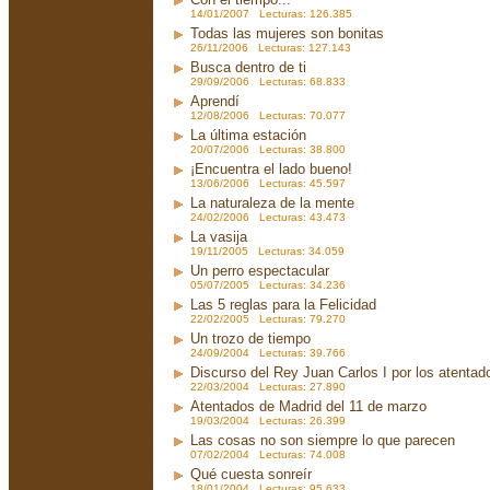
14/01/2007 Lecturas: 126.385
Todas las mujeres son bonitas
26/11/2006 Lecturas: 127.143
Busca dentro de ti
29/09/2006 Lecturas: 68.833
Aprendí
12/08/2006 Lecturas: 70.077
La última estación
20/07/2006 Lecturas: 38.800
¡Encuentra el lado bueno!
13/06/2006 Lecturas: 45.597
La naturaleza de la mente
24/02/2006 Lecturas: 43.473
La vasija
19/11/2005 Lecturas: 34.059
Un perro espectacular
05/07/2005 Lecturas: 34.236
Las 5 reglas para la Felicidad
22/02/2005 Lecturas: 79.270
Un trozo de tiempo
24/09/2004 Lecturas: 39.766
Discurso del Rey Juan Carlos I por los atenta
22/03/2004 Lecturas: 27.890
Atentados de Madrid del 11 de marzo
19/03/2004 Lecturas: 26.399
Las cosas no son siempre lo que parecen
07/02/2004 Lecturas: 74.008
Qué cuesta sonreír
18/01/2004 Lecturas: 95.633