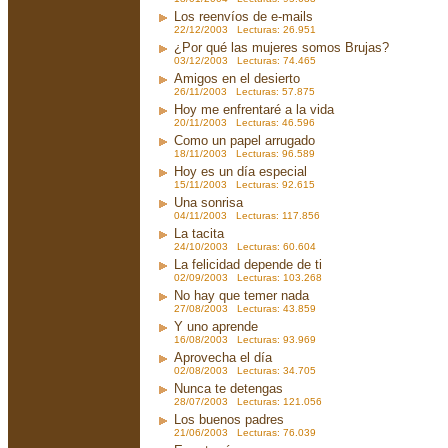
Los reenvíos de e-mails
22/12/2003 Lecturas: 26.951
¿Por qué las mujeres somos Brujas?
03/12/2003 Lecturas: 74.465
Amigos en el desierto
26/11/2003 Lecturas: 57.875
Hoy me enfrentaré a la vida
20/11/2003 Lecturas: 46.596
Como un papel arrugado
18/11/2003 Lecturas: 96.589
Hoy es un día especial
15/11/2003 Lecturas: 92.615
Una sonrisa
04/11/2003 Lecturas: 117.856
La tacita
24/10/2003 Lecturas: 60.604
La felicidad depende de ti
02/09/2003 Lecturas: 103.268
No hay que temer nada
27/08/2003 Lecturas: 43.859
Y uno aprende
16/08/2003 Lecturas: 93.969
Aprovecha el día
02/08/2003 Lecturas: 34.705
Nunca te detengas
28/07/2003 Lecturas: 121.056
Los buenos padres
21/06/2003 Lecturas: 76.039