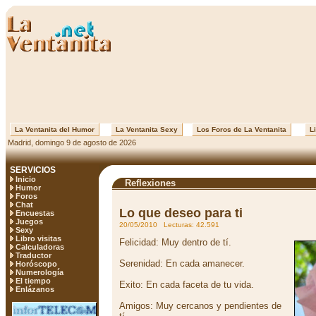
La Ventanita del Humor
La Ventanita Sexy
Los Foros de La Ventanita
Li
Madrid, domingo 9 de agosto de 2026
SERVICIOS
Inicio
Reflexiones
Humor
Foros
Chat
Lo que deseo para ti
Encuestas
Juegos
20/05/2010 Lecturas: 42.591
Sexy
Libro visitas
Felicidad: Muy dentro de tí.
Calculadoras
Traductor
Serenidad: En cada amanecer.
Horóscopo
Numerología
El tiempo
Exito: En cada faceta de tu vida.
Enlázanos
Amigos: Muy cercanos y pendientes de