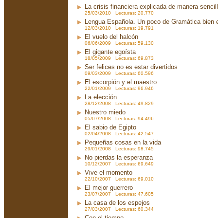
La crisis financiera explicada de manera sencil
25/03/2010 Lecturas: 20.770
Lengua Española. Un poco de Gramática bien 
12/03/2010 Lecturas: 19.791
El vuelo del halcón
06/06/2009 Lecturas: 59.130
El gigante egoísta
18/05/2009 Lecturas: 69.873
Ser felices no es estar divertidos
09/03/2009 Lecturas: 60.596
El escorpión y el maestro
22/01/2009 Lecturas: 96.946
La elección
28/12/2008 Lecturas: 49.829
Nuestro miedo
05/07/2008 Lecturas: 94.496
El sabio de Egipto
02/04/2008 Lecturas: 42.547
Pequeñas cosas en la vida
29/01/2008 Lecturas: 98.745
No pierdas la esperanza
10/12/2007 Lecturas: 69.649
Vive el momento
22/10/2007 Lecturas: 69.010
El mejor guerrero
23/07/2007 Lecturas: 47.605
La casa de los espejos
27/03/2007 Lecturas: 60.344
Con el tiempo...