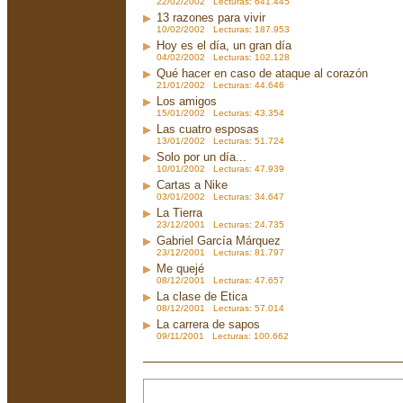
22/02/2002 Lecturas: 641.445
13 razones para vivir
10/02/2002 Lecturas: 187.953
Hoy es el día, un gran día
04/02/2002 Lecturas: 102.128
Qué hacer en caso de ataque al corazón
21/01/2002 Lecturas: 44.646
Los amigos
15/01/2002 Lecturas: 43.354
Las cuatro esposas
13/01/2002 Lecturas: 51.724
Solo por un día...
10/01/2002 Lecturas: 47.939
Cartas a Nike
03/01/2002 Lecturas: 34.647
La Tierra
23/12/2001 Lecturas: 24.735
Gabriel García Márquez
23/12/2001 Lecturas: 81.797
Me quejé
08/12/2001 Lecturas: 47.657
La clase de Etica
08/12/2001 Lecturas: 57.014
La carrera de sapos
09/11/2001 Lecturas: 100.662