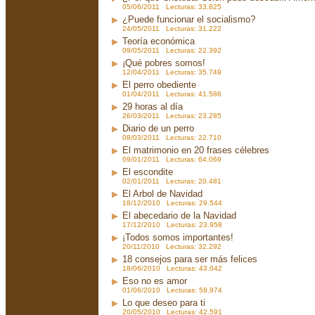
05/06/2011 Lecturas: 33.825
¿Puede funcionar el socialismo?
24/05/2011 Lecturas: 31.222
Teoría económica
09/05/2011 Lecturas: 22.392
¡Qué pobres somos!
12/04/2011 Lecturas: 35.749
El perro obediente
01/04/2011 Lecturas: 41.586
29 horas al día
26/03/2011 Lecturas: 23.285
Diario de un perro
08/03/2011 Lecturas: 22.710
El matrimonio en 20 frases célebres
09/01/2011 Lecturas: 64.069
El escondite
02/01/2011 Lecturas: 20.481
El Arbol de Navidad
18/12/2010 Lecturas: 29.544
El abecedario de la Navidad
17/12/2010 Lecturas: 23.958
¡Todos somos importantes!
20/11/2010 Lecturas: 32.292
18 consejos para ser más felices
18/06/2010 Lecturas: 43.042
Eso no es amor
01/06/2010 Lecturas: 58.974
Lo que deseo para ti
20/05/2010 Lecturas: 42.591