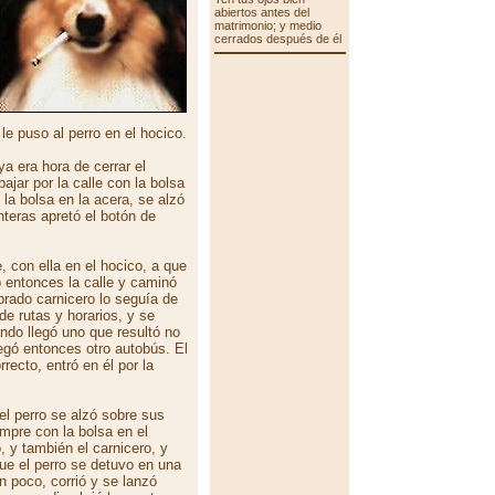
abiertos antes del
matrimonio; y medio
cerrados después de él
le puso al perro en el hocico.
a era hora de cerrar el
ajar por la calle con la bolsa
la bolsa en la acera, se alzó
nteras apretó el botón de
 con ella en el hocico, a que
 entonces la calle y caminó
rado carnicero lo seguía de
 de rutas y horarios, y se
ndo llegó uno que resultó no
legó entonces otro autobús. El
rrecto, entró en él por la
.
 el perro se alzó sobre sus
empre con la bolsa en el
, y también el carnicero, y
ue el perro se detuvo en una
n poco, corrió y se lanzó