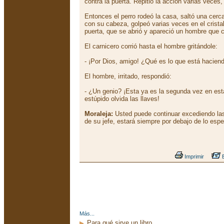
contra la puerta. Repitió la acción varias veces,
Entonces el perro rodeó la casa, saltó una cerc
con su cabeza, golpeó varias veces en el crista
puerta, que se abrió y apareció un hombre que 
El carnicero corrió hasta el hombre gritándole:
- ¡Por Dios, amigo! ¿Qué es lo que está haciend
El hombre, irritado, respondió:
- ¿Un genio? ¡Esta ya es la segunda vez en es
estúpido olvida las llaves!
Moraleja:
Usted puede continuar excediendo las 
de su jefe, estará siempre por debajo de lo espe
Imprimir
E
Más...
Para qué sirve un libro