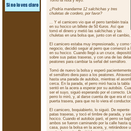
Tomó la nota y leyó:
¿Podría mandarme 12 salchichas y tres
chuletas de cordero, por favor?
... Y el carnicero vio que el perro también traía
en su hocico un billete de 50 €uros. Así que
tomó el dinero y metió las salchichas y las
chuletas en una bolsa que, junto con el cambio, 
El carnicero estaba muy impresionado, y como y
negocio, decidió seguir al perro que comenzó a b
en su hocico. Cuando llegó a un cruce, depositó 
sobre sus patas traseras, y con una de las dela
peatones para cambiar la señal del semáforo.
Tomó de nuevo la bolsa y esperó pacientemente,
el semáforo diera paso a los peatones. Atravesó
hasta una parada de autobús, mientras el asomb
cerca. En la parada, el perro miró hacia la tabla
sentó en la acera a esperar por su autobús. Cua
ser el suyo, siguió esperando por el correcto. L
perro lo miró, y, al darse cuenta de que era el co
puerta trasera, para que no lo viera el conductor
El carnicero, boquiabierto, lo siguió. De repente
patas traseras, y tocó el timbre de parada, y si
hocico. Cuando el autobús paró, el perro se bajó
ambos se fueron caminando por la calle hasta q
casa, puso la bolsa en la acera, y, retirándose u