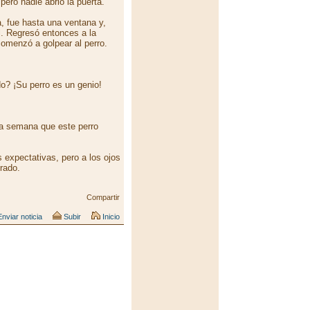
 pero nadie abrió la puerta.
a, fue hasta una ventana y,
l. Regresó entonces a la
comenzó a golpear al perro.
o? ¡Su perro es un genio!
ta semana que este perro
expectativas, pero a los ojos
rado.
Compartir
nviar noticia
Subir
Inicio