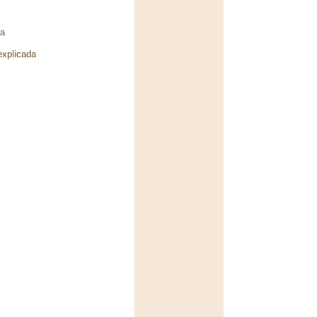
la
explicada