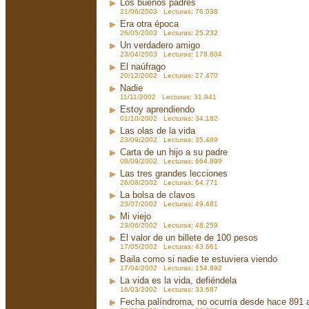
Los buenos padres
21/06/2003 Lecturas: 76.038
Era otra época
26/05/2003 Lecturas: 25.232
Un verdadero amigo
23/04/2003 Lecturas: 178.604
El naúfrago
20/12/2002 Lecturas: 27.470
Nadie
11/11/2002 Lecturas: 31.941
Estoy aprendiendo
01/10/2002 Lecturas: 34.182
Las olas de la vida
23/09/2002 Lecturas: 35.489
Carta de un hijo a su padre
08/09/2002 Lecturas: 664.899
Las tres grandes lecciones
26/08/2002 Lecturas: 64.771
La bolsa de clavos
23/07/2002 Lecturas: 49.481
Mi viejo
23/06/2002 Lecturas: 48.259
El valor de un billete de 100 pesos
17/05/2002 Lecturas: 43.661
Baila como si nadie te estuviera viendo
17/04/2002 Lecturas: 154.892
La vida es la vida, defiéndela
16/03/2002 Lecturas: 33.687
Fecha palíndroma, no ocurría desde hace 891 