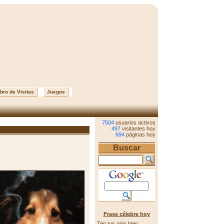
bro de Visitas
Juegos
7504
usuarios activos
497
visitantes hoy
694
páginas hoy
Buscar
Frase célebre hoy
Ten tus ojos bien