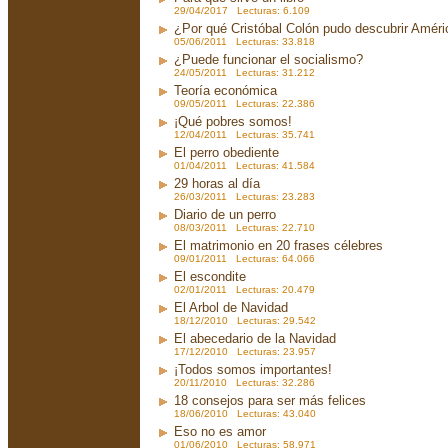
29/04/2017 Lecturas: 6.109
¿Por qué Cristóbal Colón pudo descubrir Améri
05/06/2011 Lecturas: 33.818
¿Puede funcionar el socialismo?
24/05/2011 Lecturas: 31.212
Teoría económica
09/05/2011 Lecturas: 22.386
¡Qué pobres somos!
12/04/2011 Lecturas: 35.741
El perro obediente
01/04/2011 Lecturas: 41.584
29 horas al día
26/03/2011 Lecturas: 23.283
Diario de un perro
08/03/2011 Lecturas: 22.710
El matrimonio en 20 frases célebres
09/01/2011 Lecturas: 64.066
El escondite
02/01/2011 Lecturas: 20.479
El Arbol de Navidad
18/12/2010 Lecturas: 29.542
El abecedario de la Navidad
17/12/2010 Lecturas: 23.957
¡Todos somos importantes!
20/11/2010 Lecturas: 32.286
18 consejos para ser más felices
18/06/2010 Lecturas: 43.040
Eso no es amor
01/06/2010 Lecturas: 58.971