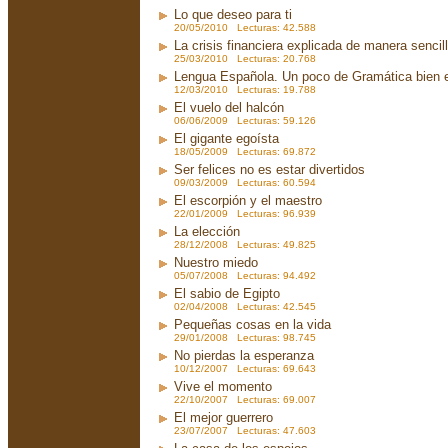
Lo que deseo para ti
20/05/2010 Lecturas: 42.588
La crisis financiera explicada de manera sencil
25/03/2010 Lecturas: 20.768
Lengua Española. Un poco de Gramática bien 
12/03/2010 Lecturas: 19.788
El vuelo del halcón
06/06/2009 Lecturas: 59.126
El gigante egoísta
18/05/2009 Lecturas: 69.872
Ser felices no es estar divertidos
09/03/2009 Lecturas: 60.594
El escorpión y el maestro
22/01/2009 Lecturas: 96.939
La elección
28/12/2008 Lecturas: 49.825
Nuestro miedo
05/07/2008 Lecturas: 94.492
El sabio de Egipto
02/04/2008 Lecturas: 42.545
Pequeñas cosas en la vida
29/01/2008 Lecturas: 98.745
No pierdas la esperanza
10/12/2007 Lecturas: 69.643
Vive el momento
22/10/2007 Lecturas: 69.007
El mejor guerrero
23/07/2007 Lecturas: 47.603