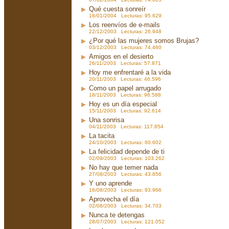
Qué cuesta sonreír
18/01/2004 Lecturas: 95.629
Los reenvíos de e-mails
22/12/2003 Lecturas: 26.948
¿Por qué las mujeres somos Brujas?
03/12/2003 Lecturas: 74.460
Amigos en el desierto
26/11/2003 Lecturas: 57.871
Hoy me enfrentaré a la vida
20/11/2003 Lecturas: 46.596
Como un papel arrugado
18/11/2003 Lecturas: 96.588
Hoy es un día especial
15/11/2003 Lecturas: 92.614
Una sonrisa
04/11/2003 Lecturas: 117.854
La tacita
24/10/2003 Lecturas: 60.602
La felicidad depende de ti
02/09/2003 Lecturas: 103.262
No hay que temer nada
27/08/2003 Lecturas: 43.856
Y uno aprende
16/08/2003 Lecturas: 93.966
Aprovecha el día
02/08/2003 Lecturas: 34.703
Nunca te detengas
28/07/2003 Lecturas: 121.052