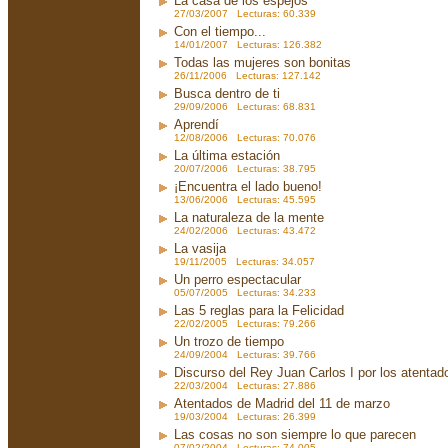
La casa de los espejos
27/03/2007 Lecturas: 60.339
Con el tiempo...
14/01/2007 Lecturas: 126.382
Todas las mujeres son bonitas
26/11/2006 Lecturas: 127.142
Busca dentro de ti
29/09/2006 Lecturas: 68.831
Aprendí
12/08/2006 Lecturas: 70.076
La última estación
20/07/2006 Lecturas: 38.795
¡Encuentra el lado bueno!
13/06/2006 Lecturas: 45.595
La naturaleza de la mente
24/02/2006 Lecturas: 43.472
La vasija
19/11/2005 Lecturas: 34.057
Un perro espectacular
05/07/2005 Lecturas: 34.233
Las 5 reglas para la Felicidad
22/02/2005 Lecturas: 79.266
Un trozo de tiempo
24/09/2004 Lecturas: 39.766
Discurso del Rey Juan Carlos I por los atenta
22/03/2004 Lecturas: 27.886
Atentados de Madrid del 11 de marzo
19/03/2004 Lecturas: 26.399
Las cosas no son siempre lo que parecen
07/02/2004 Lecturas: 74.005