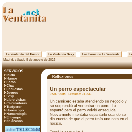
La Ventanita del Humor
La Ventanita Sexy
Los Foros de La Ventanita
Li
Madrid, sábado 8 de agosto de 2026
SERVICIOS
Inicio
Reflexiones
Humor
Foros
Chat
Un perro espectacular
Encuestas
Juegos
05/07/2005 Lecturas: 34.233
Sexy
Libro visitas
Un carnicero estaba atendiendo su negocio y
Calculadoras
se sorprendió al ver entrar un perro. Lo
Traductor
espantó pero el perro volvió enseguida.
Horóscopo
Numerología
Nuevamente intentaba espantarlo cuando se
El tiempo
dio cuenta de que el perro traía una nota en el
Enlázanos
hocico.