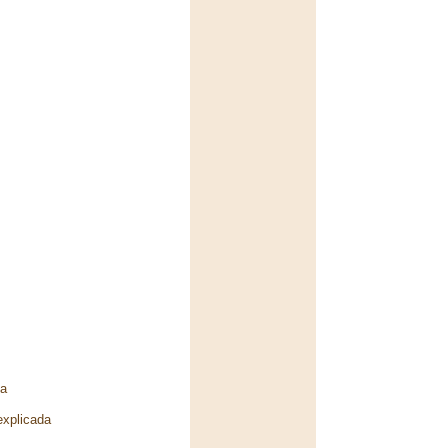
la
explicada