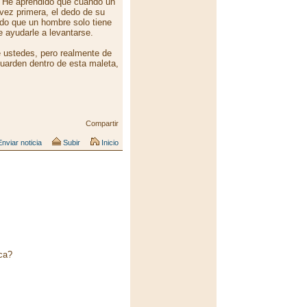
a. He aprendido que cuando un
vez primera, el dedo de su
ido que un hombre solo tiene
e ayudarle a levantarse.
 ustedes, pero realmente de
uarden dentro de esta maleta,
Compartir
nviar noticia
Subir
Inicio
ca?