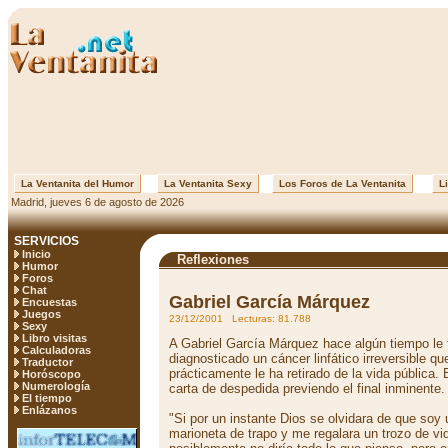
La Ventanita del Humor
La Ventanita Sexy
Los Foros de La Ventanita
Li
Madrid, jueves 6 de agosto de 2026
SERVICIOS
Inicio
Reflexiones
Humor
Foros
Chat
Gabriel García Márquez
Encuestas
Juegos
23/12/2001 Lecturas: 81.788
Sexy
Libro visitas
A Gabriel García Márquez hace algún tiempo le 
Calculadoras
diagnosticado un cáncer linfático irreversible qu
Traductor
prácticamente le ha retirado de la vida pública. 
Horóscopo
Numerología
carta de despedida previendo el final inminente.
El tiempo
Enlázanos
"Si por un instante Dios se olvidara de que soy
marioneta de trapo y me regalara un trozo de vi