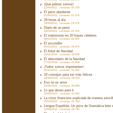
¡Qué pobres somos!
12/04/2011 Lecturas: 35.729
El perro obediente
01/04/2011 Lecturas: 41.576
29 horas al día
26/03/2011 Lecturas: 23.276
Diario de un perro
08/03/2011 Lecturas: 22.702
El matrimonio en 20 frases célebres
09/01/2011 Lecturas: 64.063
El escondite
02/01/2011 Lecturas: 20.474
El Arbol de Navidad
18/12/2010 Lecturas: 29.536
El abecedario de la Navidad
17/12/2010 Lecturas: 23.948
¡Todos somos importantes!
20/11/2010 Lecturas: 32.282
18 consejos para ser más felices
18/06/2010 Lecturas: 43.034
Eso no es amor
01/06/2010 Lecturas: 58.966
Lo que deseo para ti
20/05/2010 Lecturas: 42.581
La crisis financiera explicada de manera sencil
25/03/2010 Lecturas: 20.760
Lengua Española. Un poco de Gramática bien 
12/03/2010 Lecturas: 19.782