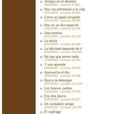
Amigos en el desierto
26/11/2003 Lecturas: 57.867
Hoy me enfrentaré a la vida
20/11/2003 Lecturas: 46.591
Como un papel arrugado
18/11/2003 Lecturas: 96.584
Hoy es un día especial
15/11/2003 Lecturas: 92.608
Una sonrisa
04/11/2003 Lecturas: 117.847
La tacita
24/10/2003 Lecturas: 60.598
La felicidad depende de ti
02/09/2003 Lecturas: 103.256
No hay que temer nada
27/08/2003 Lecturas: 43.852
Y uno aprende
16/08/2003 Lecturas: 93.958
Aprovecha el día
02/08/2003 Lecturas: 34.698
Nunca te detengas
28/07/2003 Lecturas: 121.049
Los buenos padres
21/06/2003 Lecturas: 76.033
Era otra época
26/05/2003 Lecturas: 25.227
Un verdadero amigo
23/04/2003 Lecturas: 178.599
El naúfrago