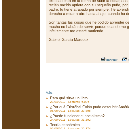
felicidad está en la forma de subir la escarpad
recién nacido aprieta con su pequeño puño, por 
padre, lo tiene atrapado por siempre. He aprend
derecho a mirar a otro hacia abajo, cuando ha d
Son tantas las cosas que he podido aprender de
mucho no habrán de servir, porque cuando me g
infelizmente me estaré muriendo.
Gabriel García Márquez.
Imprimir
E
Más...
Para qué sirve un libro
29/04/2017 Lecturas: 6.096
¿Por qué Cristóbal Colón pudo descubrir Améri
05/06/2011 Lecturas: 33.805
¿Puede funcionar el socialismo?
24/05/2011 Lecturas: 31.202
Teoría económica
09/05/2011 Lecturas: 22.374