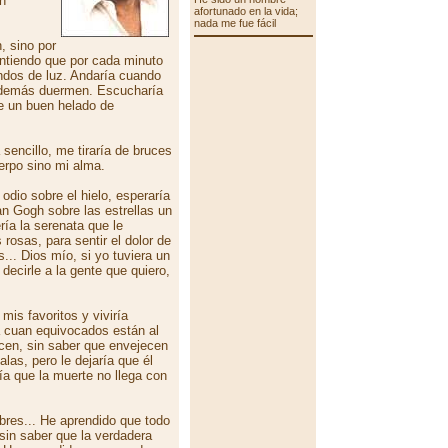
en
afortunado en la vida;
nada me fue fácil
, sino por
entiendo que por cada minuto
dos de luz. Andaría cuando
s demás duermen. Escucharía
e un buen helado de
 sencillo, me tiraría de bruces
erpo sino mi alma.
 odio sobre el hielo, esperaría
an Gogh sobre las estrellas un
ía la serenata que le
 rosas, para sentir el dolor de
... Dios mío, si yo tuviera un
 decirle a la gente que quiero,
is favoritos y viviría
a cuan equivocados están al
cen, sin saber que envejecen
las, pero le dejaría que él
ría que la muerte no llega con
bres... He aprendido que todo
 sin saber que la verdadera