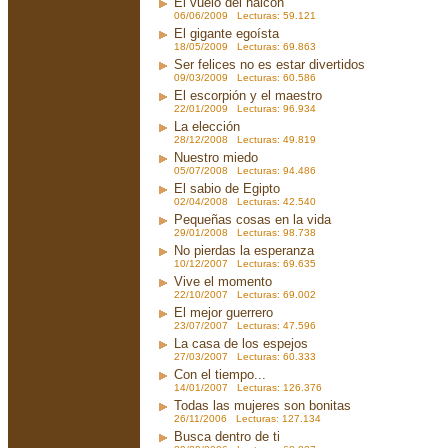
El vuelo del halcón
06/06/2009 Lecturas: 59.121
El gigante egoísta
18/05/2009 Lecturas: 69.863
Ser felices no es estar divertidos
09/03/2009 Lecturas: 60.586
El escorpión y el maestro
22/01/2009 Lecturas: 96.934
La elección
28/12/2008 Lecturas: 49.819
Nuestro miedo
05/07/2008 Lecturas: 94.486
El sabio de Egipto
02/04/2008 Lecturas: 42.540
Pequeñas cosas en la vida
29/01/2008 Lecturas: 98.738
No pierdas la esperanza
10/12/2007 Lecturas: 69.635
Vive el momento
22/10/2007 Lecturas: 69.002
El mejor guerrero
23/07/2007 Lecturas: 47.596
La casa de los espejos
27/03/2007 Lecturas: 60.333
Con el tiempo...
14/01/2007 Lecturas: 126.376
Todas las mujeres son bonitas
26/11/2006 Lecturas: 127.134
Busca dentro de ti