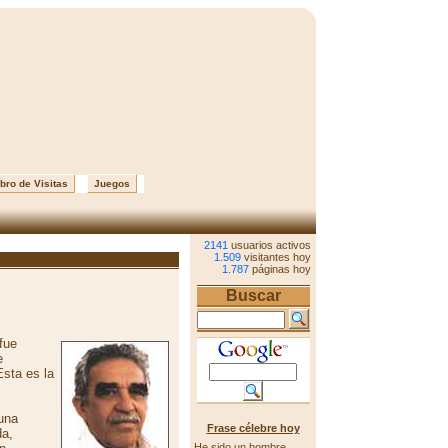
bro de Visitas
Juegos
2141
usuarios activos
1.509
visitantes hoy
1.787
páginas hoy
Buscar
fue
e
Esta es la
 una
Frase célebre hoy
da,
He sido un hombre