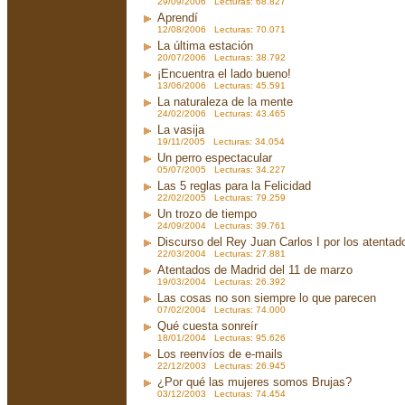
29/09/2006 Lecturas: 68.827
Aprendí
12/08/2006 Lecturas: 70.071
La última estación
20/07/2006 Lecturas: 38.792
¡Encuentra el lado bueno!
13/06/2006 Lecturas: 45.591
La naturaleza de la mente
24/02/2006 Lecturas: 43.465
La vasija
19/11/2005 Lecturas: 34.054
Un perro espectacular
05/07/2005 Lecturas: 34.227
Las 5 reglas para la Felicidad
22/02/2005 Lecturas: 79.259
Un trozo de tiempo
24/09/2004 Lecturas: 39.761
Discurso del Rey Juan Carlos I por los atenta
22/03/2004 Lecturas: 27.881
Atentados de Madrid del 11 de marzo
19/03/2004 Lecturas: 26.392
Las cosas no son siempre lo que parecen
07/02/2004 Lecturas: 74.000
Qué cuesta sonreír
18/01/2004 Lecturas: 95.626
Los reenvíos de e-mails
22/12/2003 Lecturas: 26.945
¿Por qué las mujeres somos Brujas?
03/12/2003 Lecturas: 74.454