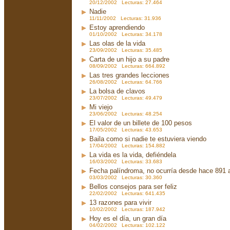
20/12/2002 Lecturas: 27.464
Nadie
11/11/2002 Lecturas: 31.936
Estoy aprendiendo
01/10/2002 Lecturas: 34.178
Las olas de la vida
23/09/2002 Lecturas: 35.485
Carta de un hijo a su padre
08/09/2002 Lecturas: 664.892
Las tres grandes lecciones
26/08/2002 Lecturas: 64.766
La bolsa de clavos
23/07/2002 Lecturas: 49.479
Mi viejo
23/06/2002 Lecturas: 48.254
El valor de un billete de 100 pesos
17/05/2002 Lecturas: 43.653
Baila como si nadie te estuviera viendo
17/04/2002 Lecturas: 154.882
La vida es la vida, defiéndela
16/03/2002 Lecturas: 33.683
Fecha palíndroma, no ocurría desde hace 891 
03/03/2002 Lecturas: 30.360
Bellos consejos para ser feliz
22/02/2002 Lecturas: 641.435
13 razones para vivir
10/02/2002 Lecturas: 187.942
Hoy es el día, un gran día
04/02/2002 Lecturas: 102.122