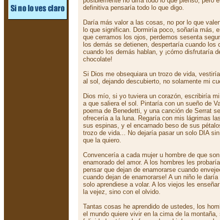
posiblemente no diría todo lo que pienso, pero 
definitiva pensaría todo lo que digo.
Daría más valor a las cosas, no por lo que valen
lo que significan. Dormiría poco, soñaría más, 
que cerramos los ojos, perdemos sesenta segun
los demás se detienen, despertaría cuando lo
cuando los demás hablan, y ¡cómo disfrutaría d
chocolate!
Si Dios me obsequiara un trozo de vida, vestiría
al sol, dejando descubierto, no solamente mi cu
Dios mío, si yo tuviera un corazón, escribiría mi
a que saliera el sol. Pintaría con un sueño de V
poema de Benedetti, y una canción de Serrat ser
ofrecería a la luna. Regaría con mis lágrimas las
sus espinas, y el encarnado beso de sus pétalos
trozo de vida... No dejaría pasar un solo DIA sin
que la quiero.
Convencería a cada mujer u hombre de que son m
enamorado del amor. A los hombres les probarí
pensar que dejan de enamorarse cuando enveje
cuando dejan de enamorarse! A un niño le daría a
solo aprendiese a volar. A los viejos les enseña
la vejez, sino con el olvido.
Tantas cosas he aprendido de ustedes, los hom
el mundo quiere vivir en la cima de la montaña,