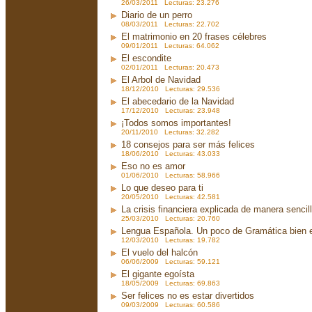
26/03/2011 Lecturas: 23.276
Diario de un perro
08/03/2011 Lecturas: 22.702
El matrimonio en 20 frases célebres
09/01/2011 Lecturas: 64.062
El escondite
02/01/2011 Lecturas: 20.473
El Arbol de Navidad
18/12/2010 Lecturas: 29.536
El abecedario de la Navidad
17/12/2010 Lecturas: 23.948
¡Todos somos importantes!
20/11/2010 Lecturas: 32.282
18 consejos para ser más felices
18/06/2010 Lecturas: 43.033
Eso no es amor
01/06/2010 Lecturas: 58.966
Lo que deseo para ti
20/05/2010 Lecturas: 42.581
La crisis financiera explicada de manera sencil
25/03/2010 Lecturas: 20.760
Lengua Española. Un poco de Gramática bien 
12/03/2010 Lecturas: 19.782
El vuelo del halcón
06/06/2009 Lecturas: 59.121
El gigante egoísta
18/05/2009 Lecturas: 69.863
Ser felices no es estar divertidos
09/03/2009 Lecturas: 60.586