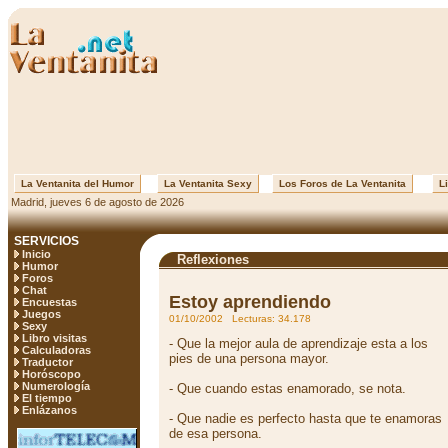
La Ventanita del Humor
La Ventanita Sexy
Los Foros de La Ventanita
Li
Madrid, jueves 6 de agosto de 2026
SERVICIOS
Inicio
Reflexiones
Humor
Foros
Chat
Estoy aprendiendo
Encuestas
Juegos
01/10/2002 Lecturas: 34.178
Sexy
Libro visitas
- Que la mejor aula de aprendizaje esta a los
Calculadoras
pies de una persona mayor.
Traductor
Horóscopo
Numerología
- Que cuando estas enamorado, se nota.
El tiempo
Enlázanos
- Que nadie es perfecto hasta que te enamoras
de esa persona.