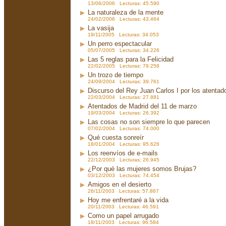
13/06/2006 Lecturas: 45.590
La naturaleza de la mente
24/02/2006 Lecturas: 43.464
La vasija
19/11/2005 Lecturas: 34.053
Un perro espectacular
05/07/2005 Lecturas: 34.226
Las 5 reglas para la Felicidad
22/02/2005 Lecturas: 79.258
Un trozo de tiempo
24/09/2004 Lecturas: 39.761
Discurso del Rey Juan Carlos I por los atenta
22/03/2004 Lecturas: 27.881
Atentados de Madrid del 11 de marzo
19/03/2004 Lecturas: 26.392
Las cosas no son siempre lo que parecen
07/02/2004 Lecturas: 74.000
Qué cuesta sonreír
18/01/2004 Lecturas: 95.626
Los reenvíos de e-mails
22/12/2003 Lecturas: 26.945
¿Por qué las mujeres somos Brujas?
03/12/2003 Lecturas: 74.454
Amigos en el desierto
26/11/2003 Lecturas: 57.867
Hoy me enfrentaré a la vida
20/11/2003 Lecturas: 46.591
Como un papel arrugado
18/11/2003 Lecturas: 96.584