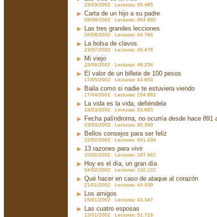
23/09/2002 Lecturas: 35.485
Carta de un hijo a su padre
08/09/2002 Lecturas: 664.892
Las tres grandes lecciones
26/08/2002 Lecturas: 64.766
La bolsa de clavos
23/07/2002 Lecturas: 49.478
Mi viejo
23/06/2002 Lecturas: 48.254
El valor de un billete de 100 pesos
17/05/2002 Lecturas: 43.653
Baila como si nadie te estuviera viendo
17/04/2002 Lecturas: 154.882
La vida es la vida, defiéndela
16/03/2002 Lecturas: 33.683
Fecha palíndroma, no ocurría desde hace 891 
03/03/2002 Lecturas: 30.360
Bellos consejos para ser feliz
22/02/2002 Lecturas: 641.434
13 razones para vivir
10/02/2002 Lecturas: 187.942
Hoy es el día, un gran día
04/02/2002 Lecturas: 102.122
Qué hacer en caso de ataque al corazón
21/01/2002 Lecturas: 44.639
Los amigos
15/01/2002 Lecturas: 43.347
Las cuatro esposas
13/01/2002 Lecturas: 51.716