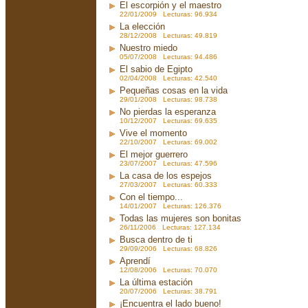
El escorpión y el maestro
22/01/2009 Lecturas: 96.934
La elección
28/12/2008 Lecturas: 49.819
Nuestro miedo
05/07/2008 Lecturas: 94.486
El sabio de Egipto
02/04/2008 Lecturas: 42.540
Pequeñas cosas en la vida
29/01/2008 Lecturas: 98.738
No pierdas la esperanza
10/12/2007 Lecturas: 69.635
Vive el momento
22/10/2007 Lecturas: 69.002
El mejor guerrero
23/07/2007 Lecturas: 47.596
La casa de los espejos
27/03/2007 Lecturas: 60.333
Con el tiempo...
14/01/2007 Lecturas: 126.376
Todas las mujeres son bonitas
26/11/2006 Lecturas: 127.134
Busca dentro de ti
29/09/2006 Lecturas: 68.826
Aprendí
12/08/2006 Lecturas: 70.070
La última estación
20/07/2006 Lecturas: 38.791
¡Encuentra el lado bueno!