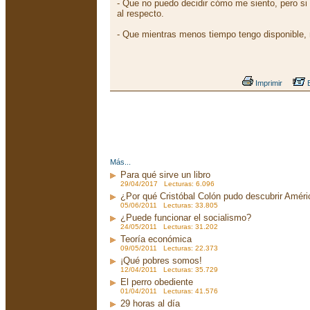
- Que no puedo decidir cómo me siento, pero si
al respecto.
- Que mientras menos tiempo tengo disponible,
Imprimir
E
Más...
Para qué sirve un libro
29/04/2017 Lecturas: 6.096
¿Por qué Cristóbal Colón pudo descubrir Améri
05/06/2011 Lecturas: 33.805
¿Puede funcionar el socialismo?
24/05/2011 Lecturas: 31.202
Teoría económica
09/05/2011 Lecturas: 22.373
¡Qué pobres somos!
12/04/2011 Lecturas: 35.729
El perro obediente
01/04/2011 Lecturas: 41.576
29 horas al día