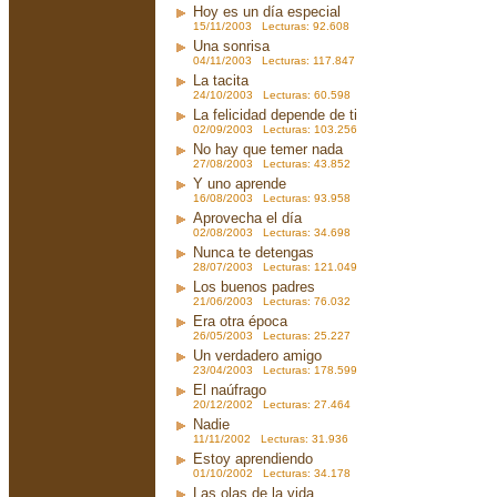
Hoy es un día especial
15/11/2003 Lecturas: 92.608
Una sonrisa
04/11/2003 Lecturas: 117.847
La tacita
24/10/2003 Lecturas: 60.598
La felicidad depende de ti
02/09/2003 Lecturas: 103.256
No hay que temer nada
27/08/2003 Lecturas: 43.852
Y uno aprende
16/08/2003 Lecturas: 93.958
Aprovecha el día
02/08/2003 Lecturas: 34.698
Nunca te detengas
28/07/2003 Lecturas: 121.049
Los buenos padres
21/06/2003 Lecturas: 76.032
Era otra época
26/05/2003 Lecturas: 25.227
Un verdadero amigo
23/04/2003 Lecturas: 178.599
El naúfrago
20/12/2002 Lecturas: 27.464
Nadie
11/11/2002 Lecturas: 31.936
Estoy aprendiendo
01/10/2002 Lecturas: 34.178
Las olas de la vida