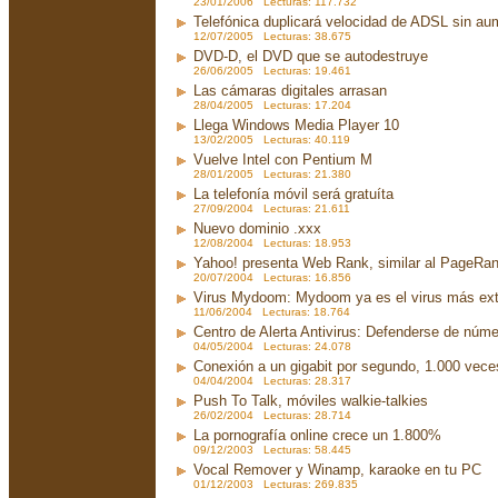
23/01/2006 Lecturas: 117.732
Telefónica duplicará velocidad de ADSL sin aum
12/07/2005 Lecturas: 38.675
DVD-D, el DVD que se autodestruye
26/06/2005 Lecturas: 19.461
Las cámaras digitales arrasan
28/04/2005 Lecturas: 17.204
Llega Windows Media Player 10
13/02/2005 Lecturas: 40.119
Vuelve Intel con Pentium M
28/01/2005 Lecturas: 21.380
La telefonía móvil será gratuíta
27/09/2004 Lecturas: 21.611
Nuevo dominio .xxx
12/08/2004 Lecturas: 18.953
Yahoo! presenta Web Rank, similar al PageRa
20/07/2004 Lecturas: 16.856
Virus Mydoom: Mydoom ya es el virus más exte
11/06/2004 Lecturas: 18.764
Centro de Alerta Antivirus: Defenderse de núme
04/05/2004 Lecturas: 24.078
Conexión a un gigabit por segundo, 1.000 vec
04/04/2004 Lecturas: 28.317
Push To Talk, móviles walkie-talkies
26/02/2004 Lecturas: 28.714
La pornografía online crece un 1.800%
09/12/2003 Lecturas: 58.445
Vocal Remover y Winamp, karaoke en tu PC
01/12/2003 Lecturas: 269.835