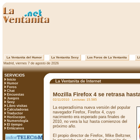
La Ventanita del Humor
La Ventanita Sexy
Los Foros de La Ventanita
Li
Madrid, viernes 7 de agosto de 2026
SERVICIOS
Inicio
La Ventanita de Internet
Humor
Foros
Chat
Mozilla Firefox 4 se retrasa hast
Encuestas
Juegos
02/11/2010 Lecturas: 15.585
Sexy
Libro visitas
La esperadísima nueva versión del popular
Calculadoras
navegador Firefox, Firefox 4, cuyo
Traductor
nacimiento era esperado para finales de
Horóscopo
Numerología
2010, no vera la luz hasta comienzos del
El tiempo
próximo año.
Enlázanos
El propio director de Firefox, Mike Beltzner,