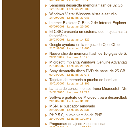
30/03/2009 Lecturas: 75.253
Samsung desarrolla memoria flash de 32 Gb
12/01/2009 Lecturas: 29.103
Windows Vista: Windows Vista a estudio
14/09/2008 Lecturas: 33.948
Internet Explorer 7: Beta 2 de Internet Explorer
05/06/2008 Lecturas: 20.565
El CSIC presenta un sistema que mejora hasta 
fotográfica
26/03/2008 Lecturas: 14.329
Google ayudará en la mejora de OpenOffice
21/01/2008 Lecturas: 12.860
Nuevo chip de memoria flash de 16 gigas de 
20/11/2007 Lecturas: 18.198
Microsoft implanta Windows Genuine Advanta
27/08/2007 Lecturas: 29.224
Sony desarrolla disco DVD de papel de 25 GB
03/04/2007 Lecturas: 33.078
Tarjetas de memoria a prueba de bombas
30/01/2007 Lecturas: 18.809
La falta de conocimientos frena Microsofot .N
24/11/2006 Lecturas: 19.273
Software gratuito de Microsoft para desarrollad
20/08/2006 Lecturas: 31.195
MSN, el buscador renovado
29/06/2006 Lecturas: 22.831
PHP 5.0, nueva versión de PHP
29/04/2006 Lecturas: 100.041
Programas de ajedrez que piensan