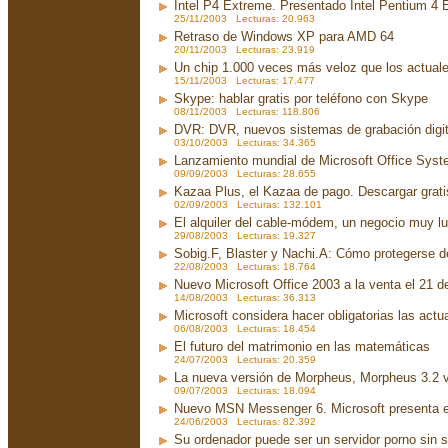
Intel P4 Extreme. Presentado Intel Pentium 4
25/11/2003 Lecturas: 20.963
Retraso de Windows XP para AMD 64
20/11/2003 Lecturas: 23.919
Un chip 1.000 veces más veloz que los actual
15/11/2003 Lecturas: 17.477
Skype: hablar gratis por teléfono con Skype
08/11/2003 Lecturas: 118.806
DVR: DVR, nuevos sistemas de grabación digit
03/10/2003 Lecturas: 34.365
Lanzamiento mundial de Microsoft Office Sys
09/09/2003 Lecturas: 28.655
Kazaa Plus, el Kazaa de pago. Descargar grati
02/09/2003 Lecturas: 132.101
El alquiler del cable-módem, un negocio muy lu
29/08/2003 Lecturas: 19.327
Sobig.F, Blaster y Nachi.A: Cómo protegerse d
22/08/2003 Lecturas: 18.764
Nuevo Microsoft Office 2003 a la venta el 21 d
14/08/2003 Lecturas: 36.313
Microsoft considera hacer obligatorias las act
06/08/2003 Lecturas: 18.454
El futuro del matrimonio en las matemáticas
24/07/2003 Lecturas: 20.359
La nueva versión de Morpheus, Morpheus 3.2 v
09/07/2003 Lecturas: 18.094
Nuevo MSN Messenger 6. Microsoft presenta 
24/06/2003 Lecturas: 82.392
Su ordenador puede ser un servidor porno sin 