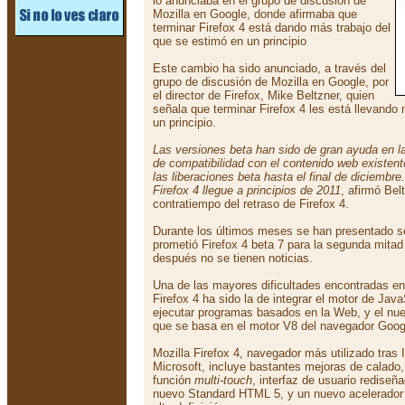
lo anunciaba en el grupo de discusión de
Mozilla en Google, donde afirmaba que
terminar Firefox 4 está dando más trabajo del
que se estimó en un principio
Este cambio ha sido anunciado, a través del
grupo de discusión de Mozilla en Google, por
el director de Firefox, Mike Beltzner, quien
señala que terminar Firefox 4 les está llevando
un principio.
Las versiones beta han sido de gran ayuda en la
de compatibilidad con el contenido web existent
las liberaciones beta hasta el final de diciembr
Firefox 4 llegue a principios de 2011
, afirmó Bel
contratiempo del retraso de Firefox 4.
Durante los últimos meses se han presentado se
prometió Firefox 4 beta 7 para la segunda mita
después no se tienen noticias.
Una de las mayores dificultades encontradas en 
Firefox 4 ha sido la de integrar el motor de Ja
ejecutar programas basados en la Web, y el n
que se basa en el motor V8 del navegador Goo
Mozilla Firefox 4, navegador más utilizado tras I
Microsoft, incluye bastantes mejoras de calado
función
multi-touch
, interfaz de usuario rediseñ
nuevo Standard HTML 5, y un nuevo acelerador 