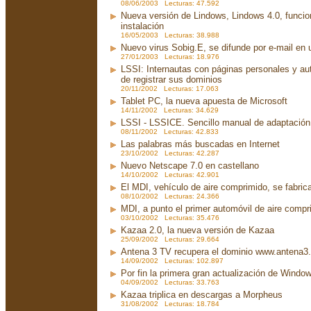
08/06/2003 Lecturas: 47.592
Nueva versión de Lindows, Lindows 4.0, funci
instalación
16/05/2003 Lecturas: 38.988
Nuevo virus Sobig.E, se difunde por e-mail en u
27/01/2003 Lecturas: 18.976
LSSI: Internautas con páginas personales y au
de registrar sus dominios
20/11/2002 Lecturas: 17.063
Tablet PC, la nueva apuesta de Microsoft
14/11/2002 Lecturas: 34.629
LSSI - LSSICE. Sencillo manual de adaptación.
08/11/2002 Lecturas: 42.833
Las palabras más buscadas en Internet
23/10/2002 Lecturas: 42.287
Nuevo Netscape 7.0 en castellano
14/10/2002 Lecturas: 42.901
El MDI, vehículo de aire comprimido, se fabri
08/10/2002 Lecturas: 24.366
MDI, a punto el primer automóvil de aire compr
03/10/2002 Lecturas: 35.476
Kazaa 2.0, la nueva versión de Kazaa
25/09/2002 Lecturas: 29.664
Antena 3 TV recupera el dominio www.antena3
14/09/2002 Lecturas: 102.897
Por fin la primera gran actualización de Wind
04/09/2002 Lecturas: 33.763
Kazaa triplica en descargas a Morpheus
31/08/2002 Lecturas: 18.784