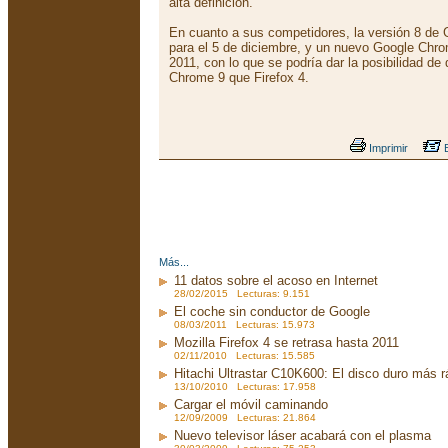
alta definición.
En cuanto a sus competidores, la versión 8 de
para el 5 de diciembre, y un nuevo Google Chro
2011, con lo que se podría dar la posibilidad de
Chrome 9 que Firefox 4.
Imprimir
E
Más...
11 datos sobre el acoso en Internet
28/02/2015 Lecturas: 9.151
El coche sin conductor de Google
08/03/2011 Lecturas: 15.973
Mozilla Firefox 4 se retrasa hasta 2011
02/11/2010 Lecturas: 15.585
Hitachi Ultrastar C10K600: El disco duro más 
13/10/2010 Lecturas: 17.958
Cargar el móvil caminando
12/09/2009 Lecturas: 21.864
Nuevo televisor láser acabará con el plasma