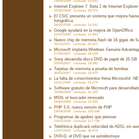
14/09/2008 Lecturas: 33.952
Internet Explorer 7: Beta 2 de Internet Explorer
05/06/2008 Lecturas: 20.570
El CSIC presenta un sistema que mejora hasta 
fotográfica
26/03/2008 Lecturas: 14.332
Google ayudará en la mejora de OpenOffice
21/01/2008 Lecturas: 12.863
Nuevo chip de memoria flash de 16 gigas de 
20/11/2007 Lecturas: 18.202
Microsoft implanta Windows Genuine Advanta
27/08/2007 Lecturas: 29.226
Sony desarrolla disco DVD de papel de 25 GB
03/04/2007 Lecturas: 33.082
Tarjetas de memoria a prueba de bombas
30/01/2007 Lecturas: 18.815
La falta de conocimientos frena Microsofot .N
24/11/2006 Lecturas: 19.275
Software gratuito de Microsoft para desarrollad
20/08/2006 Lecturas: 31.200
MSN, el buscador renovado
29/06/2006 Lecturas: 22.833
PHP 5.0, nueva versión de PHP
29/04/2006 Lecturas: 100.046
Programas de ajedrez que piensan
23/01/2006 Lecturas: 117.736
Telefónica duplicará velocidad de ADSL sin aum
12/07/2005 Lecturas: 38.679
DVD-D, el DVD que se autodestruye