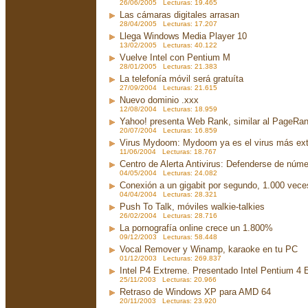
26/06/2005 Lecturas: 19.465
Las cámaras digitales arrasan
28/04/2005 Lecturas: 17.207
Llega Windows Media Player 10
13/02/2005 Lecturas: 40.122
Vuelve Intel con Pentium M
28/01/2005 Lecturas: 21.383
La telefonía móvil será gratuíta
27/09/2004 Lecturas: 21.615
Nuevo dominio .xxx
12/08/2004 Lecturas: 18.959
Yahoo! presenta Web Rank, similar al PageRa
20/07/2004 Lecturas: 16.859
Virus Mydoom: Mydoom ya es el virus más exte
11/06/2004 Lecturas: 18.767
Centro de Alerta Antivirus: Defenderse de núme
04/05/2004 Lecturas: 24.082
Conexión a un gigabit por segundo, 1.000 vec
04/04/2004 Lecturas: 28.321
Push To Talk, móviles walkie-talkies
26/02/2004 Lecturas: 28.716
La pornografía online crece un 1.800%
09/12/2003 Lecturas: 58.448
Vocal Remover y Winamp, karaoke en tu PC
01/12/2003 Lecturas: 269.837
Intel P4 Extreme. Presentado Intel Pentium 4
25/11/2003 Lecturas: 20.966
Retraso de Windows XP para AMD 64
20/11/2003 Lecturas: 23.920