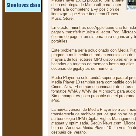
Media Player 10. El producto forma parte
de la estrategia de Microsoft para hacer
frente a la competencia –y posición de
liderazgo– que Apple tiene con iTunes
Music Store.
En efecto, mientras que Apple tiene una formida
pagar y transferir música al lector iPod, Micros
óptimo de pago ni un sistema para organizar y t
portátiles.
Este problema sería solucionado con Media Play
programa multimedia estará en condiciones de s
mayoría de los lectores MP3 disponibles en el
basados en tarjetas de memoria hasta aquellos
decenas de gigabytes de memoria.
Media Player no sólo tendrá soporte para el pro
Media Player 10 también será compatible con 
CinemaNow. El común denominador de estos ser
formatos WMA y WMV de Microsoft, para audio 
Sin embargo, es poco probable que el programa
iPod.
La nueva versión de Media Player será aún más r
transferencia de archivos por los que no se ha 
su tecnología DRM (Digital Rights Management)
madura
y optimizada. Según News.com, Microsof
beta de Windows Media Player 10. La versión def
después del verano.