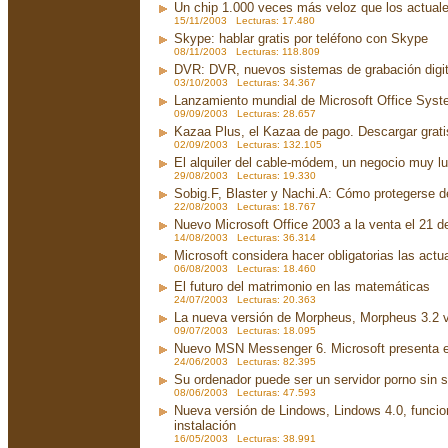
Un chip 1.000 veces más veloz que los actual
15/11/2003 Lecturas: 17.480
Skype: hablar gratis por teléfono con Skype
08/11/2003 Lecturas: 118.809
DVR: DVR, nuevos sistemas de grabación digit
03/10/2003 Lecturas: 34.367
Lanzamiento mundial de Microsoft Office Sys
09/09/2003 Lecturas: 28.657
Kazaa Plus, el Kazaa de pago. Descargar grati
02/09/2003 Lecturas: 132.105
El alquiler del cable-módem, un negocio muy lu
29/08/2003 Lecturas: 19.330
Sobig.F, Blaster y Nachi.A: Cómo protegerse d
22/08/2003 Lecturas: 18.767
Nuevo Microsoft Office 2003 a la venta el 21 d
14/08/2003 Lecturas: 36.314
Microsoft considera hacer obligatorias las act
06/08/2003 Lecturas: 18.460
El futuro del matrimonio en las matemáticas
24/07/2003 Lecturas: 20.363
La nueva versión de Morpheus, Morpheus 3.2 v
09/07/2003 Lecturas: 18.095
Nuevo MSN Messenger 6. Microsoft presenta 
24/06/2003 Lecturas: 82.395
Su ordenador puede ser un servidor porno sin 
08/06/2003 Lecturas: 47.593
Nueva versión de Lindows, Lindows 4.0, funci
instalación
16/05/2003 Lecturas: 38.991