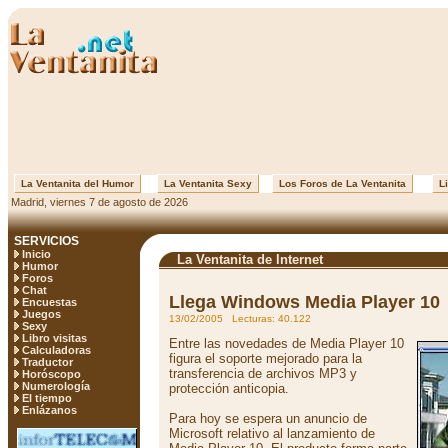
La Ventanita del Humor
La Ventanita Sexy
Los Foros de La Ventanita
Li
Madrid, viernes 7 de agosto de 2026
SERVICIOS
Inicio
La Ventanita de Internet
Humor
Foros
Chat
Llega Windows Media Player 10
Encuestas
Juegos
13/02/2005 Lecturas: 40.122
Sexy
Libro visitas
Entre las novedades de Media Player 10
Calculadoras
figura el soporte mejorado para la
Traductor
transferencia de archivos MP3 y
Horóscopo
Numerología
protección anticopia.
El tiempo
Enlázanos
Para hoy se espera un anuncio de
Microsoft relativo al lanzamiento de