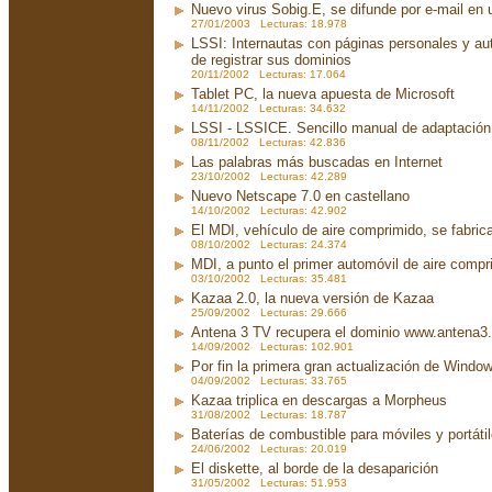
Nuevo virus Sobig.E, se difunde por e-mail en u
27/01/2003 Lecturas: 18.978
LSSI: Internautas con páginas personales y au
de registrar sus dominios
20/11/2002 Lecturas: 17.064
Tablet PC, la nueva apuesta de Microsoft
14/11/2002 Lecturas: 34.632
LSSI - LSSICE. Sencillo manual de adaptación.
08/11/2002 Lecturas: 42.836
Las palabras más buscadas en Internet
23/10/2002 Lecturas: 42.289
Nuevo Netscape 7.0 en castellano
14/10/2002 Lecturas: 42.902
El MDI, vehículo de aire comprimido, se fabri
08/10/2002 Lecturas: 24.374
MDI, a punto el primer automóvil de aire compr
03/10/2002 Lecturas: 35.481
Kazaa 2.0, la nueva versión de Kazaa
25/09/2002 Lecturas: 29.666
Antena 3 TV recupera el dominio www.antena3
14/09/2002 Lecturas: 102.901
Por fin la primera gran actualización de Wind
04/09/2002 Lecturas: 33.765
Kazaa triplica en descargas a Morpheus
31/08/2002 Lecturas: 18.787
Baterías de combustible para móviles y portáti
24/06/2002 Lecturas: 20.019
El diskette, al borde de la desaparición
31/05/2002 Lecturas: 51.953