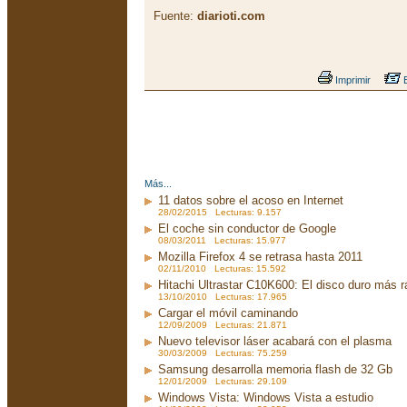
Fuente:
diarioti.com
Imprimir
E
Más...
11 datos sobre el acoso en Internet
28/02/2015 Lecturas: 9.157
El coche sin conductor de Google
08/03/2011 Lecturas: 15.977
Mozilla Firefox 4 se retrasa hasta 2011
02/11/2010 Lecturas: 15.592
Hitachi Ultrastar C10K600: El disco duro más 
13/10/2010 Lecturas: 17.965
Cargar el móvil caminando
12/09/2009 Lecturas: 21.871
Nuevo televisor láser acabará con el plasma
30/03/2009 Lecturas: 75.259
Samsung desarrolla memoria flash de 32 Gb
12/01/2009 Lecturas: 29.109
Windows Vista: Windows Vista a estudio