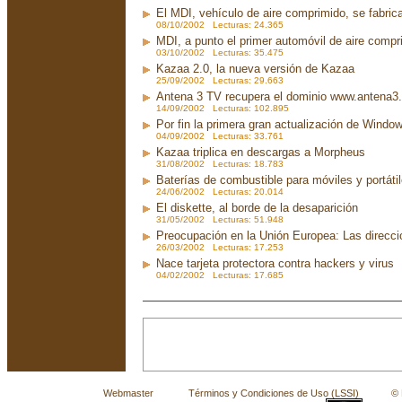
El MDI, vehículo de aire comprimido, se fabri
08/10/2002 Lecturas: 24.365
MDI, a punto el primer automóvil de aire compr
03/10/2002 Lecturas: 35.475
Kazaa 2.0, la nueva versión de Kazaa
25/09/2002 Lecturas: 29.663
Antena 3 TV recupera el dominio www.antena3
14/09/2002 Lecturas: 102.895
Por fin la primera gran actualización de Wind
04/09/2002 Lecturas: 33.761
Kazaa triplica en descargas a Morpheus
31/08/2002 Lecturas: 18.783
Baterías de combustible para móviles y portáti
24/06/2002 Lecturas: 20.014
El diskette, al borde de la desaparición
31/05/2002 Lecturas: 51.948
Preocupación en la Unión Europea: Las direcc
26/03/2002 Lecturas: 17.253
Nace tarjeta protectora contra hackers y virus
04/02/2002 Lecturas: 17.685
Webmaster
Términos y Condiciones de Uso (LSSI)
© La 