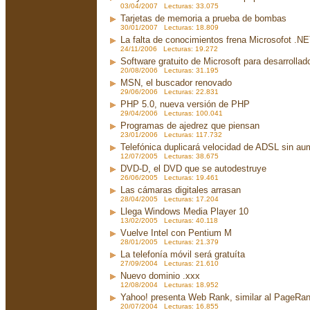
03/04/2007 Lecturas: 33.075
Tarjetas de memoria a prueba de bombas
30/01/2007 Lecturas: 18.809
La falta de conocimientos frena Microsofot .N
24/11/2006 Lecturas: 19.272
Software gratuito de Microsoft para desarrollad
20/08/2006 Lecturas: 31.195
MSN, el buscador renovado
29/06/2006 Lecturas: 22.831
PHP 5.0, nueva versión de PHP
29/04/2006 Lecturas: 100.041
Programas de ajedrez que piensan
23/01/2006 Lecturas: 117.732
Telefónica duplicará velocidad de ADSL sin aum
12/07/2005 Lecturas: 38.675
DVD-D, el DVD que se autodestruye
26/06/2005 Lecturas: 19.461
Las cámaras digitales arrasan
28/04/2005 Lecturas: 17.204
Llega Windows Media Player 10
13/02/2005 Lecturas: 40.118
Vuelve Intel con Pentium M
28/01/2005 Lecturas: 21.379
La telefonía móvil será gratuíta
27/09/2004 Lecturas: 21.610
Nuevo dominio .xxx
12/08/2004 Lecturas: 18.952
Yahoo! presenta Web Rank, similar al PageRa
20/07/2004 Lecturas: 16.855