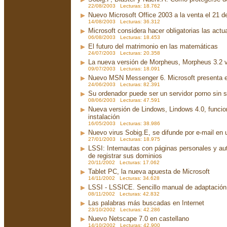
22/08/2003 Lecturas: 18.762
Nuevo Microsoft Office 2003 a la venta el 21 d
14/08/2003 Lecturas: 36.312
Microsoft considera hacer obligatorias las act
06/08/2003 Lecturas: 18.453
El futuro del matrimonio en las matemáticas
24/07/2003 Lecturas: 20.358
La nueva versión de Morpheus, Morpheus 3.2 v
09/07/2003 Lecturas: 18.091
Nuevo MSN Messenger 6. Microsoft presenta 
24/06/2003 Lecturas: 82.391
Su ordenador puede ser un servidor porno sin 
08/06/2003 Lecturas: 47.591
Nueva versión de Lindows, Lindows 4.0, funci
instalación
16/05/2003 Lecturas: 38.986
Nuevo virus Sobig.E, se difunde por e-mail en u
27/01/2003 Lecturas: 18.975
LSSI: Internautas con páginas personales y au
de registrar sus dominios
20/11/2002 Lecturas: 17.062
Tablet PC, la nueva apuesta de Microsoft
14/11/2002 Lecturas: 34.628
LSSI - LSSICE. Sencillo manual de adaptación.
08/11/2002 Lecturas: 42.832
Las palabras más buscadas en Internet
23/10/2002 Lecturas: 42.286
Nuevo Netscape 7.0 en castellano
14/10/2002 Lecturas: 42.900