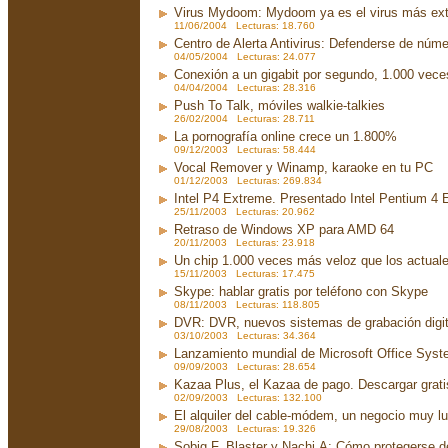
Virus Mydoom: Mydoom ya es el virus más exte
11/06/2004 Lecturas: 18.760
Centro de Alerta Antivirus: Defenderse de núme
04/05/2004 Lecturas: 24.077
Conexión a un gigabit por segundo, 1.000 vec
04/04/2004 Lecturas: 28.316
Push To Talk, móviles walkie-talkies
26/02/2004 Lecturas: 28.711
La pornografía online crece un 1.800%
09/12/2003 Lecturas: 58.444
Vocal Remover y Winamp, karaoke en tu PC
01/12/2003 Lecturas: 269.834
Intel P4 Extreme. Presentado Intel Pentium 4
25/11/2003 Lecturas: 20.962
Retraso de Windows XP para AMD 64
20/11/2003 Lecturas: 23.918
Un chip 1.000 veces más veloz que los actual
15/11/2003 Lecturas: 17.475
Skype: hablar gratis por teléfono con Skype
08/11/2003 Lecturas: 118.805
DVR: DVR, nuevos sistemas de grabación digit
03/10/2003 Lecturas: 34.364
Lanzamiento mundial de Microsoft Office Sys
09/09/2003 Lecturas: 28.654
Kazaa Plus, el Kazaa de pago. Descargar grati
02/09/2003 Lecturas: 132.100
El alquiler del cable-módem, un negocio muy lu
29/08/2003 Lecturas: 19.326
Sobig.F, Blaster y Nachi.A: Cómo protegerse d