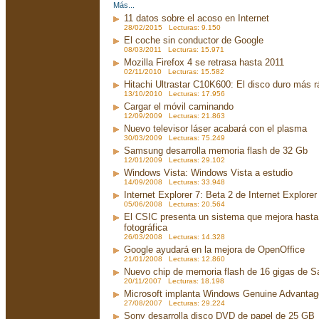
Más...
11 datos sobre el acoso en Internet
28/02/2015 Lecturas: 9.150
El coche sin conductor de Google
08/03/2011 Lecturas: 15.971
Mozilla Firefox 4 se retrasa hasta 2011
02/11/2010 Lecturas: 15.582
Hitachi Ultrastar C10K600: El disco duro más 
13/10/2010 Lecturas: 17.956
Cargar el móvil caminando
12/09/2009 Lecturas: 21.863
Nuevo televisor láser acabará con el plasma
30/03/2009 Lecturas: 75.249
Samsung desarrolla memoria flash de 32 Gb
12/01/2009 Lecturas: 29.102
Windows Vista: Windows Vista a estudio
14/09/2008 Lecturas: 33.948
Internet Explorer 7: Beta 2 de Internet Explorer
05/06/2008 Lecturas: 20.564
El CSIC presenta un sistema que mejora hasta 
fotográfica
26/03/2008 Lecturas: 14.328
Google ayudará en la mejora de OpenOffice
21/01/2008 Lecturas: 12.860
Nuevo chip de memoria flash de 16 gigas de 
20/11/2007 Lecturas: 18.198
Microsoft implanta Windows Genuine Advanta
27/08/2007 Lecturas: 29.224
Sony desarrolla disco DVD de papel de 25 GB