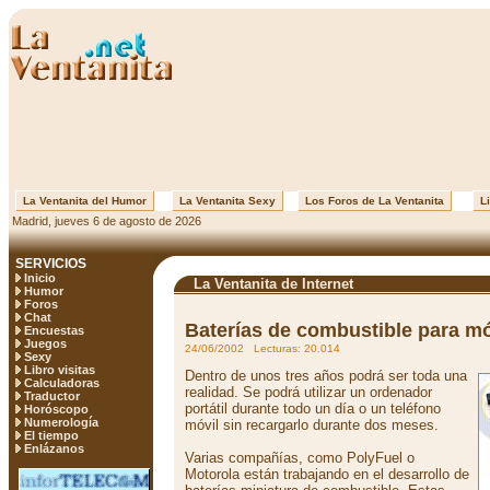
La Ventanita del Humor
La Ventanita Sexy
Los Foros de La Ventanita
Li
Madrid, jueves 6 de agosto de 2026
SERVICIOS
Inicio
La Ventanita de Internet
Humor
Foros
Chat
Baterías de combustible para móv
Encuestas
Juegos
24/06/2002 Lecturas: 20.014
Sexy
Libro visitas
Dentro de unos tres años podrá ser toda una
Calculadoras
realidad. Se podrá utilizar un ordenador
Traductor
portátil durante todo un día o un teléfono
Horóscopo
Numerología
móvil sin recargarlo durante dos meses.
El tiempo
Enlázanos
Varias compañías, como PolyFuel o
Motorola están trabajando en el desarrollo de